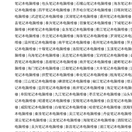
笔记本电脑维修
|
包头笔记本电脑维修
|
石嘴山笔记本电脑维修
|
海东笔记本
记本电脑维修
|
四平笔记本电脑维修
|
齐齐哈尔笔记本电脑维修
|
日喀则笔记
电脑维修
|
武进笔记本电脑维修
|
滨湖笔记本电脑维修
|
通州笔记本电脑维修
县笔记本电脑维修
|
泰兴笔记本电脑维修
|
宿豫笔记本电脑维修
|
下城笔记本
脑维修
|
柯桥笔记本电脑维修
|
金东笔记本电脑维修
|
衢江笔记本电脑维修
|
笔记本电脑维修
|
市北笔记本电脑维修
|
海珠笔记本电脑维修
|
罗湖笔记本电
维修
|
温州笔记本电脑维修
|
南平笔记本电脑维修
|
亳州笔记本电脑维修
|
萍
记本电脑维修
|
十堰笔记本电脑维修
|
洛阳笔记本电脑维修
|
玉溪笔记本电脑
脑维修
|
乌海笔记本电脑维修
|
吴忠笔记本电脑维修
|
宝鸡笔记本电脑维修
|
西笔记本电脑维修
|
昌都笔记本电脑维修
|
南开笔记本电脑维修
|
建邺笔记本
脑维修
|
海门笔记本电脑维修
|
江都笔记本电脑维修
|
大丰笔记本电脑维修
|
笔记本电脑维修
|
拱墅笔记本电脑维修
|
奉化笔记本电脑维修
|
瓯海笔记本电
维修
|
江山笔记本电脑维修
|
嵊泗笔记本电脑维修
|
椒江笔记本电脑维修
|
缙
记本电脑维修
|
盐田笔记本电脑维修
|
南岸笔记本电脑维修
|
海定笔记本电脑
修
|
阜阳笔记本电脑维修
|
九江笔记本电脑维修
|
枣庄笔记本电脑维修
|
汕头
记本电脑维修
|
昭通笔记本电脑维修
|
安顺笔记本电脑维修
|
自贡笔记本电脑
修
|
咸阳笔记本电脑维修
|
白银笔记本电脑维修
|
哈密笔记本电脑维修
|
抚顺
本电脑维修
|
秦淮笔记本电脑维修
|
吴江笔记本电脑维修
|
丹徒笔记本电脑维
灌云笔记本电脑维修
|
云龙笔记本电脑维修
|
海陵笔记本电脑维修
|
泗阳笔记
电脑维修
|
吴兴笔记本电脑维修
|
新昌笔记本电脑维修
|
浦江笔记本电脑维修