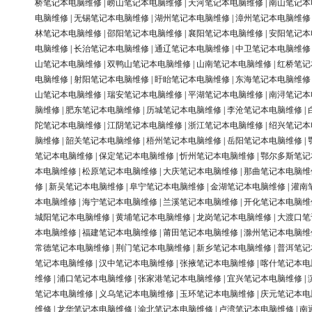
桥笔记本电脑维修
|
崂山笔记本电脑维修
|
天河笔记本电脑维修
|
南山笔记本
电脑维修
|
无锡笔记本电脑维修
|
湖州笔记本电脑维修
|
漳州笔记本电脑维修
林笔记本电脑维修
|
邵阳笔记本电脑维修
|
襄阳笔记本电脑维修
|
安阳笔记本
电脑维修
|
长治笔记本电脑维修
|
通辽笔记本电脑维修
|
中卫笔记本电脑维修
山笔记本电脑维修
|
双鸭山笔记本电脑维修
|
山南笔记本电脑维修
|
红桥笔记
电脑维修
|
射阳笔记本电脑维修
|
盱眙笔记本电脑维修
|
东海笔记本电脑维修
山笔记本电脑维修
|
瑞安笔记本电脑维修
|
平湖笔记本电脑维修
|
南浔笔记本
脑维修
|
肥东笔记本电脑维修
|
历城笔记本电脑维修
|
李沧笔记本电脑维修
|
陀笔记本电脑维修
|
江阴笔记本电脑维修
|
浙江笔记本电脑维修
|
绍兴笔记本
脑维修
|
韶关笔记本电脑维修
|
梧州笔记本电脑维修
|
岳阳笔记本电脑维修
|
笔记本电脑维修
|
保定笔记本电脑维修
|
忻州笔记本电脑维修
|
鄂尔多斯笔记
本电脑维修
|
松原笔记本电脑维修
|
大庆笔记本电脑维修
|
那曲笔记本电脑维
修
|
新吴笔记本电脑维修
|
阜宁笔记本电脑维修
|
金湖笔记本电脑维修
|
灌南
本电脑维修
|
海宁笔记本电脑维修
|
兰溪笔记本电脑维修
|
开化笔记本电脑维
城阳笔记本电脑维修
|
黄埔笔记本电脑维修
|
龙岗笔记本电脑维修
|
大渡口笔
本电脑维修
|
福建笔记本电脑维修
|
莆田笔记本电脑维修
|
滁州笔记本电脑维
常德笔记本电脑维修
|
荆门笔记本电脑维修
|
新乡笔记本电脑维修
|
普洱笔记
笔记本电脑维修
|
汉中笔记本电脑维修
|
张掖笔记本电脑维修
|
喀什笔记本电
维修
|
浦口笔记本电脑维修
|
张家港笔记本电脑维修
|
宜兴笔记本电脑维修
|
笔记本电脑维修
|
义乌笔记本电脑维修
|
玉环笔记本电脑维修
|
庆元笔记本电
维修
|
龙华笔记本电脑维修
|
渝北笔记本电脑维修
|
卢湾笔记本电脑维修
|
南