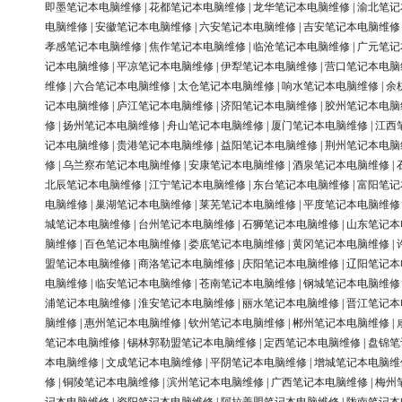
即墨笔记本电脑维修
|
花都笔记本电脑维修
|
龙华笔记本电脑维修
|
渝北笔记
电脑维修
|
安徽笔记本电脑维修
|
六安笔记本电脑维修
|
吉安笔记本电脑维修
孝感笔记本电脑维修
|
焦作笔记本电脑维修
|
临沧笔记本电脑维修
|
广元笔记
记本电脑维修
|
平凉笔记本电脑维修
|
伊犁笔记本电脑维修
|
营口笔记本电脑
维修
|
六合笔记本电脑维修
|
太仓笔记本电脑维修
|
响水笔记本电脑维修
|
余
记本电脑维修
|
庐江笔记本电脑维修
|
济阳笔记本电脑维修
|
胶州笔记本电脑
修
|
扬州笔记本电脑维修
|
舟山笔记本电脑维修
|
厦门笔记本电脑维修
|
江西
记本电脑维修
|
贵港笔记本电脑维修
|
益阳笔记本电脑维修
|
荆州笔记本电脑
修
|
乌兰察布笔记本电脑维修
|
安康笔记本电脑维修
|
酒泉笔记本电脑维修
|
北辰笔记本电脑维修
|
江宁笔记本电脑维修
|
东台笔记本电脑维修
|
富阳笔记
电脑维修
|
巢湖笔记本电脑维修
|
莱芜笔记本电脑维修
|
平度笔记本电脑维修
城笔记本电脑维修
|
台州笔记本电脑维修
|
石狮笔记本电脑维修
|
山东笔记本
脑维修
|
百色笔记本电脑维修
|
娄底笔记本电脑维修
|
黄冈笔记本电脑维修
|
盟笔记本电脑维修
|
商洛笔记本电脑维修
|
庆阳笔记本电脑维修
|
辽阳笔记本
电脑维修
|
临安笔记本电脑维修
|
苍南笔记本电脑维修
|
钢城笔记本电脑维修
浦笔记本电脑维修
|
淮安笔记本电脑维修
|
丽水笔记本电脑维修
|
晋江笔记本
脑维修
|
惠州笔记本电脑维修
|
钦州笔记本电脑维修
|
郴州笔记本电脑维修
|
笔记本电脑维修
|
锡林郭勒盟笔记本电脑维修
|
定西笔记本电脑维修
|
盘锦笔
本电脑维修
|
文成笔记本电脑维修
|
平阴笔记本电脑维修
|
增城笔记本电脑维
修
|
铜陵笔记本电脑维修
|
滨州笔记本电脑维修
|
广西笔记本电脑维修
|
梅州