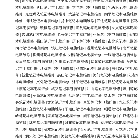
修
|
崇左笔记本电脑维修
|
三亚笔记本电脑维修
|
株洲笔记本电脑维修
|
黄石
本电脑维修
|
唐山笔记本电脑维修
|
大同笔记本电脑维修
|
包头笔记本电脑维
维修
|
克拉玛依笔记本电脑维修
|
大连笔记本电脑维修
|
四平笔记本电脑维修
维修
|
相城笔记本电脑维修
|
扬中笔记本电脑维修
|
武进笔记本电脑维修
|
滨
记本电脑维修
|
赣榆笔记本电脑维修
|
沛县笔记本电脑维修
|
泰兴笔记本电脑
修
|
秀洲笔记本电脑维修
|
长兴笔记本电脑维修
|
柯桥笔记本电脑维修
|
金东
本电脑维修
|
蜀山笔记本电脑维修
|
历下笔记本电脑维修
|
市北笔记本电脑维
闵行笔记本电脑维修
|
镇江笔记本电脑维修
|
温州笔记本电脑维修
|
南平笔记
电脑维修
|
柳州笔记本电脑维修
|
湘潭笔记本电脑维修
|
十堰笔记本电脑维修
秦皇岛笔记本电脑维修
|
朔州笔记本电脑维修
|
乌海笔记本电脑维修
|
吴忠笔
记本电脑维修
|
辽源笔记本电脑维修
|
鸡西笔记本电脑维修
|
昌都笔记本电脑
修
|
新北笔记本电脑维修
|
惠山笔记本电脑维修
|
海门笔记本电脑维修
|
江都
本电脑维修
|
兴化笔记本电脑维修
|
沭阳笔记本电脑维修
|
拱墅笔记本电脑维
上虞笔记本电脑维修
|
武义笔记本电脑维修
|
江山笔记本电脑维修
|
嵊泗笔记
电脑维修
|
黄岛笔记本电脑维修
|
荔湾笔记本电脑维修
|
盐田笔记本电脑维修
兴笔记本电脑维修
|
龙岩笔记本电脑维修
|
阜阳笔记本电脑维修
|
九江笔记本
脑维修
|
宜昌笔记本电脑维修
|
平顶山笔记本电脑维修
|
昭通笔记本电脑维修
峰笔记本电脑维修
|
固原笔记本电脑维修
|
咸阳笔记本电脑维修
|
白银笔记本
脑维修
|
林芝笔记本电脑维修
|
河东笔记本电脑维修
|
秦淮笔记本电脑维修
|
笔记本电脑维修
|
涟水笔记本电脑维修
|
灌云笔记本电脑维修
|
云龙笔记本电
维修
|
洞头笔记本电脑维修
|
海盐笔记本电脑维修
|
吴兴笔记本电脑维修
|
新