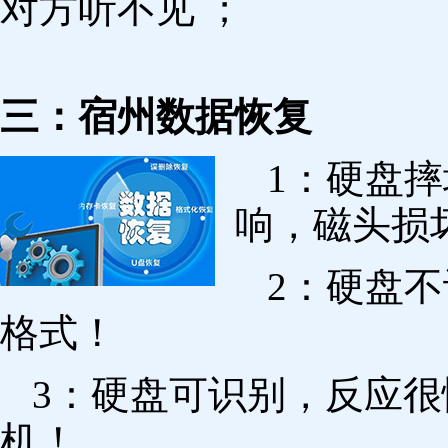
对方听不见 ；
三：宿州数据恢复
1：硬盘
响，磁头损
2：硬盘
格式！
3：硬盘可识别，反应
机！