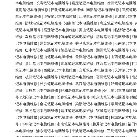
本电脑维修
|
长寿笔记本电脑维修
|
嘉定笔记本电脑维修
|
徐州笔记本电脑维
北海笔记本电脑维修
|
怀化笔记本电脑维修
|
南阳笔记本电脑维修
|
宜宾笔记
笔记本电脑维修
|
淳安笔记本电脑维修
|
江津笔记本电脑维修
|
青浦笔记本电
维修
|
防城港笔记本电脑维修
|
湖南笔记本电脑维修
|
商丘笔记本电脑维修
|
笔记本电脑维修
|
宿迁笔记本电脑维修
|
黄山笔记本电脑维修
|
临沂笔记本电
维修
|
双桥笔记本电脑维修
|
菏泽笔记本电脑维修
|
清远笔记本电脑维修
|
河
记本电脑维修
|
东莞笔记本电脑维修
|
驻马店笔记本电脑维修
|
云南笔记本电
维修
|
巴中笔记本电脑维修
|
荣昌笔记本电脑维修
|
潮州笔记本电脑维修
|
四
记本电脑维修
|
璧山笔记本电脑维修
|
云浮笔记本电脑维修
|
山西笔记本电脑
维修
|
綦江笔记本电脑维修
|
青海笔记本电脑维修
|
陕西笔记本电脑维修
|
甘
笔记本电脑维修
|
西藏笔记本电脑维修
|
合肥笔记本电脑维修
|
天津笔记本电
维修
|
杭州笔记本电脑维修
|
泉州笔记本电脑维修
|
宿州笔记本电脑维修
|
南
记本电脑维修
|
长沙笔记本电脑维修
|
武汉笔记本电脑维修
|
郑州笔记本电脑
维修
|
太原笔记本电脑维修
|
呼和浩特笔记本电脑维修
|
银川笔记本电脑维修
修
|
沈阳笔记本电脑维修
|
长春笔记本电脑维修
|
哈尔滨笔记本电脑维修
|
拉
记本电脑维修
|
金坛笔记本电脑维修
|
梁溪笔记本电脑维修
|
崇川笔记本电脑
维修
|
丰县笔记本电脑维修
|
靖江笔记本电脑维修
|
宿城笔记本电脑维修
|
上
记本电脑维修
|
越城笔记本电脑维修
|
婺城笔记本电脑维修
|
柯城笔记本电脑
修
|
市中笔记本电脑维修
|
市南笔记本电脑维修
|
越秀笔记本电脑维修
|
福田
本电脑维修
|
浦东笔记本电脑维修
|
宁波笔记本电脑维修
|
三明笔记本电脑维