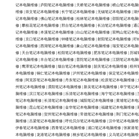
记本电脑维修
|
庐阳笔记本电脑维修
|
天桥笔记本电脑维修
|
崂山笔记本电脑
维修
|
崇文笔记本电脑维修
|
长宁笔记本电脑维修
|
无锡笔记本电脑维修
|
湖
记本电脑维修
|
佛山笔记本电脑维修
|
桂林笔记本电脑维修
|
邵阳笔记本电脑
修
|
攀枝花笔记本电脑维修
|
邢台笔记本电脑维修
|
长治笔记本电脑维修
|
通
记本电脑维修
|
本溪笔记本电脑维修
|
白山笔记本电脑维修
|
双鸭山笔记本电
维修
|
京口笔记本电脑维修
|
钟楼笔记本电脑维修
|
射阳笔记本电脑维修
|
盱
记本电脑维修
|
西湖笔记本电脑维修
|
象山笔记本电脑维修
|
瑞安笔记本电脑
修
|
天台笔记本电脑维修
|
松阳笔记本电脑维修
|
肥东笔记本电脑维修
|
历城
记本电脑维修
|
丰台笔记本电脑维修
|
普陀笔记本电脑维修
|
江阴笔记本电脑
修
|
鹰潭笔记本电脑维修
|
烟台笔记本电脑维修
|
韶关笔记本电脑维修
|
梧州
本电脑维修
|
铜仁笔记本电脑维修
|
泸州笔记本电脑维修
|
保定笔记本电脑维
维修
|
阿克苏笔记本电脑维修
|
丹东笔记本电脑维修
|
松原笔记本电脑维修
|
州笔记本电脑维修
|
溧阳笔记本电脑维修
|
新吴笔记本电脑维修
|
阜宁笔记本
脑维修
|
滨江笔记本电脑维修
|
乐清笔记本电脑维修
|
海宁笔记本电脑维修
|
笔记本电脑维修
|
长清笔记本电脑维修
|
城阳笔记本电脑维修
|
黄埔笔记本电
脑维修
|
昆山笔记本电脑维修
|
金华笔记本电脑维修
|
福建笔记本电脑维修
|
笔记本电脑维修
|
贺州笔记本电脑维修
|
常德笔记本电脑维修
|
荆门笔记本电
脑维修
|
吕梁笔记本电脑维修
|
呼伦贝尔笔记本电脑维修
|
汉中笔记本电脑维
伊春笔记本电脑维修
|
西青笔记本电脑维修
|
浦口笔记本电脑维修
|
张家港笔
本电脑维修
|
龙港笔记本电脑维修
|
桐乡笔记本电脑维修
|
义乌笔记本电脑维