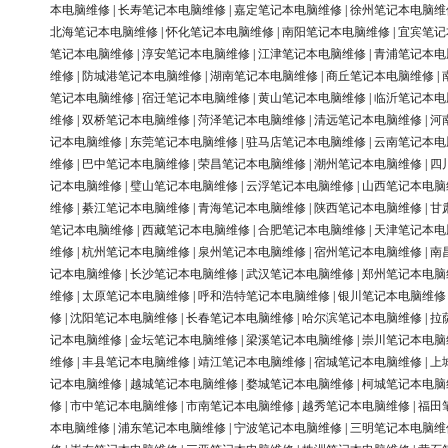
本电脑维修
|
长寿笔记本电脑维修
|
嘉定笔记本电脑维修
|
徐州笔记本电脑维
北海笔记本电脑维修
|
怀化笔记本电脑维修
|
南阳笔记本电脑维修
|
宜宾笔记
笔记本电脑维修
|
淳安笔记本电脑维修
|
江津笔记本电脑维修
|
青浦笔记本电
维修
|
防城港笔记本电脑维修
|
湖南笔记本电脑维修
|
商丘笔记本电脑维修
|
笔记本电脑维修
|
宿迁笔记本电脑维修
|
黄山笔记本电脑维修
|
临沂笔记本电
维修
|
双桥笔记本电脑维修
|
菏泽笔记本电脑维修
|
清远笔记本电脑维修
|
河
记本电脑维修
|
东莞笔记本电脑维修
|
驻马店笔记本电脑维修
|
云南笔记本电
维修
|
巴中笔记本电脑维修
|
荣昌笔记本电脑维修
|
潮州笔记本电脑维修
|
四
记本电脑维修
|
璧山笔记本电脑维修
|
云浮笔记本电脑维修
|
山西笔记本电脑
维修
|
綦江笔记本电脑维修
|
青海笔记本电脑维修
|
陕西笔记本电脑维修
|
甘
笔记本电脑维修
|
西藏笔记本电脑维修
|
合肥笔记本电脑维修
|
天津笔记本电
维修
|
杭州笔记本电脑维修
|
泉州笔记本电脑维修
|
宿州笔记本电脑维修
|
南
记本电脑维修
|
长沙笔记本电脑维修
|
武汉笔记本电脑维修
|
郑州笔记本电脑
维修
|
太原笔记本电脑维修
|
呼和浩特笔记本电脑维修
|
银川笔记本电脑维修
修
|
沈阳笔记本电脑维修
|
长春笔记本电脑维修
|
哈尔滨笔记本电脑维修
|
拉
记本电脑维修
|
金坛笔记本电脑维修
|
梁溪笔记本电脑维修
|
崇川笔记本电脑
维修
|
丰县笔记本电脑维修
|
靖江笔记本电脑维修
|
宿城笔记本电脑维修
|
上
记本电脑维修
|
越城笔记本电脑维修
|
婺城笔记本电脑维修
|
柯城笔记本电脑
修
|
市中笔记本电脑维修
|
市南笔记本电脑维修
|
越秀笔记本电脑维修
|
福田
本电脑维修
|
浦东笔记本电脑维修
|
宁波笔记本电脑维修
|
三明笔记本电脑维