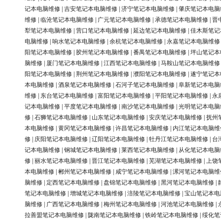
记本电脑维修
|
吉安笔记本电脑维修
|
济宁笔记本电脑维修
|
肇庆笔记本电脑
维修
|
临沧笔记本电脑维修
|
广元笔记本电脑维修
|
承德笔记本电脑维修
|
晋
犁笔记本电脑维修
|
营口笔记本电脑维修
|
延边笔记本电脑维修
|
佳木斯笔记
电脑维修
|
响水笔记本电脑维修
|
余杭笔记本电脑维修
|
永嘉笔记本电脑维修
阳笔记本电脑维修
|
胶州笔记本电脑维修
|
番禺笔记本电脑维修
|
坪山笔记本
脑维修
|
厦门笔记本电脑维修
|
江西笔记本电脑维修
|
马鞍山笔记本电脑维修
阳笔记本电脑维修
|
荆州笔记本电脑维修
|
濮阳笔记本电脑维修
|
遂宁笔记本
本电脑维修
|
酒泉笔记本电脑维修
|
石河子笔记本电脑维修
|
阜新笔记本电脑
维修
|
东台笔记本电脑维修
|
富阳笔记本电脑维修
|
平阳笔记本电脑维修
|
永
记本电脑维修
|
平度笔记本电脑维修
|
南沙笔记本电脑维修
|
光明笔记本电脑
修
|
石狮笔记本电脑维修
|
山东笔记本电脑维修
|
安庆笔记本电脑维修
|
抚州
本电脑维修
|
黄冈笔记本电脑维修
|
许昌笔记本电脑维修
|
内江笔记本电脑维
修
|
庆阳笔记本电脑维修
|
辽阳笔记本电脑维修
|
牡丹江笔记本电脑维修
|
台
记本电脑维修
|
钢城笔记本电脑维修
|
莱西笔记本电脑维修
|
从化笔记本电脑
修
|
丽水笔记本电脑维修
|
晋江笔记本电脑维修
|
芜湖笔记本电脑维修
|
上饶
本电脑维修
|
郴州笔记本电脑维修
|
咸宁笔记本电脑维修
|
漯河笔记本电脑维
脑维修
|
定西笔记本电脑维修
|
盘锦笔记本电脑维修
|
黑河笔记本电脑维修
|
笔记本电脑维修
|
增城笔记本电脑维修
|
涪陵笔记本电脑维修
|
宝山笔记本电
脑维修
|
广西笔记本电脑维修
|
梅州笔记本电脑维修
|
河池笔记本电脑维修
|
拉善盟笔记本电脑维修
|
陇南笔记本电脑维修
|
铁岭笔记本电脑维修
|
绥化笔