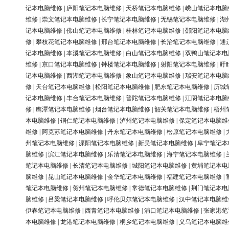
记本电脑维修
|
庐阳笔记本电脑维修
|
天桥笔记本电脑维修
|
崂山笔记本电脑
维修
|
崇文笔记本电脑维修
|
长宁笔记本电脑维修
|
无锡笔记本电脑维修
|
湖
记本电脑维修
|
佛山笔记本电脑维修
|
桂林笔记本电脑维修
|
邵阳笔记本电脑
修
|
攀枝花笔记本电脑维修
|
邢台笔记本电脑维修
|
长治笔记本电脑维修
|
通
记本电脑维修
|
本溪笔记本电脑维修
|
白山笔记本电脑维修
|
双鸭山笔记本电
维修
|
京口笔记本电脑维修
|
钟楼笔记本电脑维修
|
射阳笔记本电脑维修
|
盱
记本电脑维修
|
西湖笔记本电脑维修
|
象山笔记本电脑维修
|
瑞安笔记本电脑
修
|
天台笔记本电脑维修
|
松阳笔记本电脑维修
|
肥东笔记本电脑维修
|
历城
记本电脑维修
|
丰台笔记本电脑维修
|
普陀笔记本电脑维修
|
江阴笔记本电脑
修
|
鹰潭笔记本电脑维修
|
烟台笔记本电脑维修
|
韶关笔记本电脑维修
|
梧州
本电脑维修
|
铜仁笔记本电脑维修
|
泸州笔记本电脑维修
|
保定笔记本电脑维
维修
|
阿克苏笔记本电脑维修
|
丹东笔记本电脑维修
|
松原笔记本电脑维修
|
州笔记本电脑维修
|
溧阳笔记本电脑维修
|
新吴笔记本电脑维修
|
阜宁笔记本
脑维修
|
滨江笔记本电脑维修
|
乐清笔记本电脑维修
|
海宁笔记本电脑维修
|
笔记本电脑维修
|
长清笔记本电脑维修
|
城阳笔记本电脑维修
|
黄埔笔记本电
脑维修
|
昆山笔记本电脑维修
|
金华笔记本电脑维修
|
福建笔记本电脑维修
|
笔记本电脑维修
|
贺州笔记本电脑维修
|
常德笔记本电脑维修
|
荆门笔记本电
脑维修
|
吕梁笔记本电脑维修
|
呼伦贝尔笔记本电脑维修
|
汉中笔记本电脑维
伊春笔记本电脑维修
|
西青笔记本电脑维修
|
浦口笔记本电脑维修
|
张家港笔
本电脑维修
|
龙港笔记本电脑维修
|
桐乡笔记本电脑维修
|
义乌笔记本电脑维