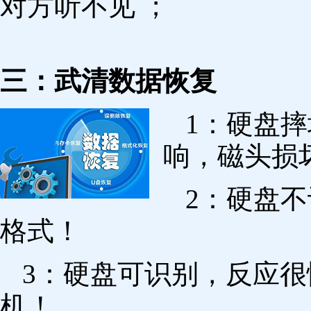
对方听不见 ；
三：武清数据恢复
1：硬盘
响，磁头损
2：硬盘
格式！
3：硬盘可识别，反应
机！