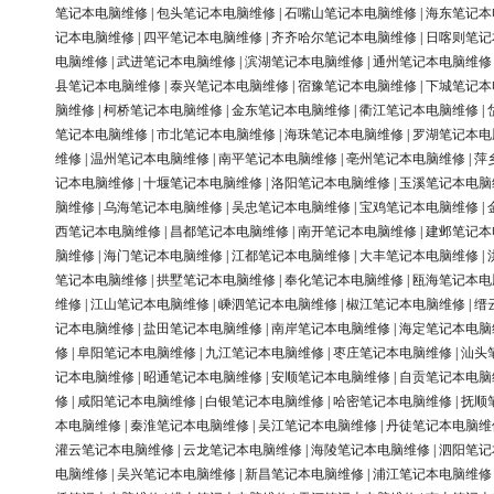
笔记本电脑维修
|
包头笔记本电脑维修
|
石嘴山笔记本电脑维修
|
海东笔记本
记本电脑维修
|
四平笔记本电脑维修
|
齐齐哈尔笔记本电脑维修
|
日喀则笔记
电脑维修
|
武进笔记本电脑维修
|
滨湖笔记本电脑维修
|
通州笔记本电脑维修
县笔记本电脑维修
|
泰兴笔记本电脑维修
|
宿豫笔记本电脑维修
|
下城笔记本
脑维修
|
柯桥笔记本电脑维修
|
金东笔记本电脑维修
|
衢江笔记本电脑维修
|
笔记本电脑维修
|
市北笔记本电脑维修
|
海珠笔记本电脑维修
|
罗湖笔记本电
维修
|
温州笔记本电脑维修
|
南平笔记本电脑维修
|
亳州笔记本电脑维修
|
萍
记本电脑维修
|
十堰笔记本电脑维修
|
洛阳笔记本电脑维修
|
玉溪笔记本电脑
脑维修
|
乌海笔记本电脑维修
|
吴忠笔记本电脑维修
|
宝鸡笔记本电脑维修
|
西笔记本电脑维修
|
昌都笔记本电脑维修
|
南开笔记本电脑维修
|
建邺笔记本
脑维修
|
海门笔记本电脑维修
|
江都笔记本电脑维修
|
大丰笔记本电脑维修
|
笔记本电脑维修
|
拱墅笔记本电脑维修
|
奉化笔记本电脑维修
|
瓯海笔记本电
维修
|
江山笔记本电脑维修
|
嵊泗笔记本电脑维修
|
椒江笔记本电脑维修
|
缙
记本电脑维修
|
盐田笔记本电脑维修
|
南岸笔记本电脑维修
|
海定笔记本电脑
修
|
阜阳笔记本电脑维修
|
九江笔记本电脑维修
|
枣庄笔记本电脑维修
|
汕头
记本电脑维修
|
昭通笔记本电脑维修
|
安顺笔记本电脑维修
|
自贡笔记本电脑
修
|
咸阳笔记本电脑维修
|
白银笔记本电脑维修
|
哈密笔记本电脑维修
|
抚顺
本电脑维修
|
秦淮笔记本电脑维修
|
吴江笔记本电脑维修
|
丹徒笔记本电脑维
灌云笔记本电脑维修
|
云龙笔记本电脑维修
|
海陵笔记本电脑维修
|
泗阳笔记
电脑维修
|
吴兴笔记本电脑维修
|
新昌笔记本电脑维修
|
浦江笔记本电脑维修