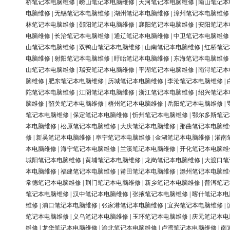
桥笔记本电脑维修
|
崂山笔记本电脑维修
|
天河笔记本电脑维修
|
南山笔记本
电脑维修
|
无锡笔记本电脑维修
|
湖州笔记本电脑维修
|
漳州笔记本电脑维修
林笔记本电脑维修
|
邵阳笔记本电脑维修
|
襄阳笔记本电脑维修
|
安阳笔记本
电脑维修
|
长治笔记本电脑维修
|
通辽笔记本电脑维修
|
中卫笔记本电脑维修
山笔记本电脑维修
|
双鸭山笔记本电脑维修
|
山南笔记本电脑维修
|
红桥笔记
电脑维修
|
射阳笔记本电脑维修
|
盱眙笔记本电脑维修
|
东海笔记本电脑维修
山笔记本电脑维修
|
瑞安笔记本电脑维修
|
平湖笔记本电脑维修
|
南浔笔记本
脑维修
|
肥东笔记本电脑维修
|
历城笔记本电脑维修
|
李沧笔记本电脑维修
|
陀笔记本电脑维修
|
江阴笔记本电脑维修
|
浙江笔记本电脑维修
|
绍兴笔记本
脑维修
|
韶关笔记本电脑维修
|
梧州笔记本电脑维修
|
岳阳笔记本电脑维修
|
笔记本电脑维修
|
保定笔记本电脑维修
|
忻州笔记本电脑维修
|
鄂尔多斯笔记
本电脑维修
|
松原笔记本电脑维修
|
大庆笔记本电脑维修
|
那曲笔记本电脑维
修
|
新吴笔记本电脑维修
|
阜宁笔记本电脑维修
|
金湖笔记本电脑维修
|
灌南
本电脑维修
|
海宁笔记本电脑维修
|
兰溪笔记本电脑维修
|
开化笔记本电脑维
城阳笔记本电脑维修
|
黄埔笔记本电脑维修
|
龙岗笔记本电脑维修
|
大渡口笔
本电脑维修
|
福建笔记本电脑维修
|
莆田笔记本电脑维修
|
滁州笔记本电脑维
常德笔记本电脑维修
|
荆门笔记本电脑维修
|
新乡笔记本电脑维修
|
普洱笔记
笔记本电脑维修
|
汉中笔记本电脑维修
|
张掖笔记本电脑维修
|
喀什笔记本电
维修
|
浦口笔记本电脑维修
|
张家港笔记本电脑维修
|
宜兴笔记本电脑维修
|
笔记本电脑维修
|
义乌笔记本电脑维修
|
玉环笔记本电脑维修
|
庆元笔记本电
维修
|
龙华笔记本电脑维修
|
渝北笔记本电脑维修
|
卢湾笔记本电脑维修
|
南