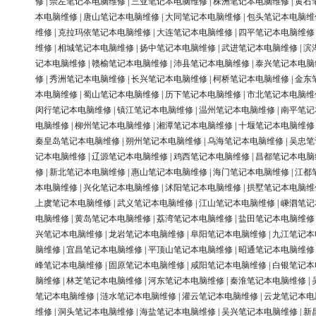
修
|
崇左笔记本电脑维修
|
三亚笔记本电脑维修
|
株洲笔记本电脑维修
|
黄石
本电脑维修
|
唐山笔记本电脑维修
|
大同笔记本电脑维修
|
包头笔记本电脑维
维修
|
克拉玛依笔记本电脑维修
|
大连笔记本电脑维修
|
四平笔记本电脑维修
维修
|
相城笔记本电脑维修
|
扬中笔记本电脑维修
|
武进笔记本电脑维修
|
滨
记本电脑维修
|
赣榆笔记本电脑维修
|
沛县笔记本电脑维修
|
泰兴笔记本电脑
修
|
秀洲笔记本电脑维修
|
长兴笔记本电脑维修
|
柯桥笔记本电脑维修
|
金东
本电脑维修
|
蜀山笔记本电脑维修
|
历下笔记本电脑维修
|
市北笔记本电脑维
闵行笔记本电脑维修
|
镇江笔记本电脑维修
|
温州笔记本电脑维修
|
南平笔记
电脑维修
|
柳州笔记本电脑维修
|
湘潭笔记本电脑维修
|
十堰笔记本电脑维修
秦皇岛笔记本电脑维修
|
朔州笔记本电脑维修
|
乌海笔记本电脑维修
|
吴忠笔
记本电脑维修
|
辽源笔记本电脑维修
|
鸡西笔记本电脑维修
|
昌都笔记本电脑
修
|
新北笔记本电脑维修
|
惠山笔记本电脑维修
|
海门笔记本电脑维修
|
江都
本电脑维修
|
兴化笔记本电脑维修
|
沭阳笔记本电脑维修
|
拱墅笔记本电脑维
上虞笔记本电脑维修
|
武义笔记本电脑维修
|
江山笔记本电脑维修
|
嵊泗笔记
电脑维修
|
黄岛笔记本电脑维修
|
荔湾笔记本电脑维修
|
盐田笔记本电脑维修
兴笔记本电脑维修
|
龙岩笔记本电脑维修
|
阜阳笔记本电脑维修
|
九江笔记本
脑维修
|
宜昌笔记本电脑维修
|
平顶山笔记本电脑维修
|
昭通笔记本电脑维修
峰笔记本电脑维修
|
固原笔记本电脑维修
|
咸阳笔记本电脑维修
|
白银笔记本
脑维修
|
林芝笔记本电脑维修
|
河东笔记本电脑维修
|
秦淮笔记本电脑维修
|
笔记本电脑维修
|
涟水笔记本电脑维修
|
灌云笔记本电脑维修
|
云龙笔记本电
维修
|
洞头笔记本电脑维修
|
海盐笔记本电脑维修
|
吴兴笔记本电脑维修
|
新