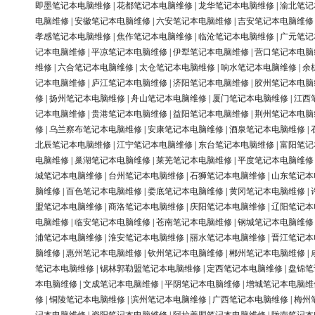
即墨笔记本电脑维修
|
花都笔记本电脑维修
|
龙华笔记本电脑维修
|
渝北笔记
电脑维修
|
安徽笔记本电脑维修
|
六安笔记本电脑维修
|
吉安笔记本电脑维修
孝感笔记本电脑维修
|
焦作笔记本电脑维修
|
临沧笔记本电脑维修
|
广元笔记
记本电脑维修
|
平凉笔记本电脑维修
|
伊犁笔记本电脑维修
|
营口笔记本电脑
维修
|
六合笔记本电脑维修
|
太仓笔记本电脑维修
|
响水笔记本电脑维修
|
余
记本电脑维修
|
庐江笔记本电脑维修
|
济阳笔记本电脑维修
|
胶州笔记本电脑
修
|
扬州笔记本电脑维修
|
舟山笔记本电脑维修
|
厦门笔记本电脑维修
|
江西
记本电脑维修
|
贵港笔记本电脑维修
|
益阳笔记本电脑维修
|
荆州笔记本电脑
修
|
乌兰察布笔记本电脑维修
|
安康笔记本电脑维修
|
酒泉笔记本电脑维修
|
北辰笔记本电脑维修
|
江宁笔记本电脑维修
|
东台笔记本电脑维修
|
富阳笔记
电脑维修
|
巢湖笔记本电脑维修
|
莱芜笔记本电脑维修
|
平度笔记本电脑维修
城笔记本电脑维修
|
台州笔记本电脑维修
|
石狮笔记本电脑维修
|
山东笔记本
脑维修
|
百色笔记本电脑维修
|
娄底笔记本电脑维修
|
黄冈笔记本电脑维修
|
盟笔记本电脑维修
|
商洛笔记本电脑维修
|
庆阳笔记本电脑维修
|
辽阳笔记本
电脑维修
|
临安笔记本电脑维修
|
苍南笔记本电脑维修
|
钢城笔记本电脑维修
浦笔记本电脑维修
|
淮安笔记本电脑维修
|
丽水笔记本电脑维修
|
晋江笔记本
脑维修
|
惠州笔记本电脑维修
|
钦州笔记本电脑维修
|
郴州笔记本电脑维修
|
笔记本电脑维修
|
锡林郭勒盟笔记本电脑维修
|
定西笔记本电脑维修
|
盘锦笔
本电脑维修
|
文成笔记本电脑维修
|
平阴笔记本电脑维修
|
增城笔记本电脑维
修
|
铜陵笔记本电脑维修
|
滨州笔记本电脑维修
|
广西笔记本电脑维修
|
梅州