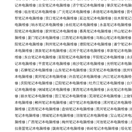
记本电脑维修
|
吉安笔记本电脑维修
|
济宁笔记本电脑维修
|
肇庆笔记本电脑
维修
|
临沧笔记本电脑维修
|
广元笔记本电脑维修
|
承德笔记本电脑维修
|
晋
犁笔记本电脑维修
|
营口笔记本电脑维修
|
延边笔记本电脑维修
|
佳木斯笔记
电脑维修
|
响水笔记本电脑维修
|
余杭笔记本电脑维修
|
永嘉笔记本电脑维修
阳笔记本电脑维修
|
胶州笔记本电脑维修
|
番禺笔记本电脑维修
|
坪山笔记本
脑维修
|
厦门笔记本电脑维修
|
江西笔记本电脑维修
|
马鞍山笔记本电脑维修
阳笔记本电脑维修
|
荆州笔记本电脑维修
|
濮阳笔记本电脑维修
|
遂宁笔记本
本电脑维修
|
酒泉笔记本电脑维修
|
石河子笔记本电脑维修
|
阜新笔记本电脑
维修
|
东台笔记本电脑维修
|
富阳笔记本电脑维修
|
平阳笔记本电脑维修
|
永
记本电脑维修
|
平度笔记本电脑维修
|
南沙笔记本电脑维修
|
光明笔记本电脑
修
|
石狮笔记本电脑维修
|
山东笔记本电脑维修
|
安庆笔记本电脑维修
|
抚州
本电脑维修
|
黄冈笔记本电脑维修
|
许昌笔记本电脑维修
|
内江笔记本电脑维
修
|
庆阳笔记本电脑维修
|
辽阳笔记本电脑维修
|
牡丹江笔记本电脑维修
|
台
记本电脑维修
|
钢城笔记本电脑维修
|
莱西笔记本电脑维修
|
从化笔记本电脑
修
|
丽水笔记本电脑维修
|
晋江笔记本电脑维修
|
芜湖笔记本电脑维修
|
上饶
本电脑维修
|
郴州笔记本电脑维修
|
咸宁笔记本电脑维修
|
漯河笔记本电脑维
脑维修
|
定西笔记本电脑维修
|
盘锦笔记本电脑维修
|
黑河笔记本电脑维修
|
笔记本电脑维修
|
增城笔记本电脑维修
|
涪陵笔记本电脑维修
|
宝山笔记本电
脑维修
|
广西笔记本电脑维修
|
梅州笔记本电脑维修
|
河池笔记本电脑维修
|
拉善盟笔记本电脑维修
|
陇南笔记本电脑维修
|
铁岭笔记本电脑维修
|
绥化笔