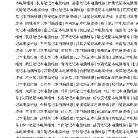
本电脑维修
|
长寿笔记本电脑维修
|
嘉定笔记本电脑维修
|
徐州笔记本电脑维
北海笔记本电脑维修
|
怀化笔记本电脑维修
|
南阳笔记本电脑维修
|
宜宾笔记
笔记本电脑维修
|
淳安笔记本电脑维修
|
江津笔记本电脑维修
|
青浦笔记本电
维修
|
防城港笔记本电脑维修
|
湖南笔记本电脑维修
|
商丘笔记本电脑维修
|
笔记本电脑维修
|
宿迁笔记本电脑维修
|
黄山笔记本电脑维修
|
临沂笔记本电
维修
|
双桥笔记本电脑维修
|
菏泽笔记本电脑维修
|
清远笔记本电脑维修
|
河
记本电脑维修
|
东莞笔记本电脑维修
|
驻马店笔记本电脑维修
|
云南笔记本电
维修
|
巴中笔记本电脑维修
|
荣昌笔记本电脑维修
|
潮州笔记本电脑维修
|
四
记本电脑维修
|
璧山笔记本电脑维修
|
云浮笔记本电脑维修
|
山西笔记本电脑
维修
|
綦江笔记本电脑维修
|
青海笔记本电脑维修
|
陕西笔记本电脑维修
|
甘
笔记本电脑维修
|
西藏笔记本电脑维修
|
合肥笔记本电脑维修
|
天津笔记本电
维修
|
杭州笔记本电脑维修
|
泉州笔记本电脑维修
|
宿州笔记本电脑维修
|
南
记本电脑维修
|
长沙笔记本电脑维修
|
武汉笔记本电脑维修
|
郑州笔记本电脑
维修
|
太原笔记本电脑维修
|
呼和浩特笔记本电脑维修
|
银川笔记本电脑维修
修
|
沈阳笔记本电脑维修
|
长春笔记本电脑维修
|
哈尔滨笔记本电脑维修
|
拉
记本电脑维修
|
金坛笔记本电脑维修
|
梁溪笔记本电脑维修
|
崇川笔记本电脑
维修
|
丰县笔记本电脑维修
|
靖江笔记本电脑维修
|
宿城笔记本电脑维修
|
上
记本电脑维修
|
越城笔记本电脑维修
|
婺城笔记本电脑维修
|
柯城笔记本电脑
修
|
市中笔记本电脑维修
|
市南笔记本电脑维修
|
越秀笔记本电脑维修
|
福田
本电脑维修
|
浦东笔记本电脑维修
|
宁波笔记本电脑维修
|
三明笔记本电脑维