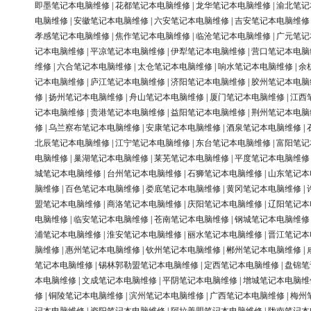
即墨笔记本电脑维修
|
花都笔记本电脑维修
|
龙华笔记本电脑维修
|
渝北笔记
电脑维修
|
安徽笔记本电脑维修
|
六安笔记本电脑维修
|
吉安笔记本电脑维修
孝感笔记本电脑维修
|
焦作笔记本电脑维修
|
临沧笔记本电脑维修
|
广元笔记
记本电脑维修
|
平凉笔记本电脑维修
|
伊犁笔记本电脑维修
|
营口笔记本电脑
维修
|
六合笔记本电脑维修
|
太仓笔记本电脑维修
|
响水笔记本电脑维修
|
余
记本电脑维修
|
庐江笔记本电脑维修
|
济阳笔记本电脑维修
|
胶州笔记本电脑
修
|
扬州笔记本电脑维修
|
舟山笔记本电脑维修
|
厦门笔记本电脑维修
|
江西
记本电脑维修
|
贵港笔记本电脑维修
|
益阳笔记本电脑维修
|
荆州笔记本电脑
修
|
乌兰察布笔记本电脑维修
|
安康笔记本电脑维修
|
酒泉笔记本电脑维修
|
北辰笔记本电脑维修
|
江宁笔记本电脑维修
|
东台笔记本电脑维修
|
富阳笔记
电脑维修
|
巢湖笔记本电脑维修
|
莱芜笔记本电脑维修
|
平度笔记本电脑维修
城笔记本电脑维修
|
台州笔记本电脑维修
|
石狮笔记本电脑维修
|
山东笔记本
脑维修
|
百色笔记本电脑维修
|
娄底笔记本电脑维修
|
黄冈笔记本电脑维修
|
盟笔记本电脑维修
|
商洛笔记本电脑维修
|
庆阳笔记本电脑维修
|
辽阳笔记本
电脑维修
|
临安笔记本电脑维修
|
苍南笔记本电脑维修
|
钢城笔记本电脑维修
浦笔记本电脑维修
|
淮安笔记本电脑维修
|
丽水笔记本电脑维修
|
晋江笔记本
脑维修
|
惠州笔记本电脑维修
|
钦州笔记本电脑维修
|
郴州笔记本电脑维修
|
笔记本电脑维修
|
锡林郭勒盟笔记本电脑维修
|
定西笔记本电脑维修
|
盘锦笔
本电脑维修
|
文成笔记本电脑维修
|
平阴笔记本电脑维修
|
增城笔记本电脑维
修
|
铜陵笔记本电脑维修
|
滨州笔记本电脑维修
|
广西笔记本电脑维修
|
梅州