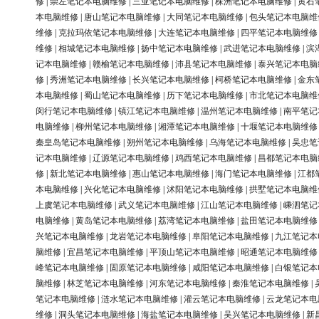
修
|
崇左笔记本电脑维修
|
三亚笔记本电脑维修
|
株洲笔记本电脑维修
|
黄石
本电脑维修
|
唐山笔记本电脑维修
|
大同笔记本电脑维修
|
包头笔记本电脑维
维修
|
克拉玛依笔记本电脑维修
|
大连笔记本电脑维修
|
四平笔记本电脑维修
维修
|
相城笔记本电脑维修
|
扬中笔记本电脑维修
|
武进笔记本电脑维修
|
滨
记本电脑维修
|
赣榆笔记本电脑维修
|
沛县笔记本电脑维修
|
泰兴笔记本电脑
修
|
秀洲笔记本电脑维修
|
长兴笔记本电脑维修
|
柯桥笔记本电脑维修
|
金东
本电脑维修
|
蜀山笔记本电脑维修
|
历下笔记本电脑维修
|
市北笔记本电脑维
闵行笔记本电脑维修
|
镇江笔记本电脑维修
|
温州笔记本电脑维修
|
南平笔记
电脑维修
|
柳州笔记本电脑维修
|
湘潭笔记本电脑维修
|
十堰笔记本电脑维修
秦皇岛笔记本电脑维修
|
朔州笔记本电脑维修
|
乌海笔记本电脑维修
|
吴忠笔
记本电脑维修
|
辽源笔记本电脑维修
|
鸡西笔记本电脑维修
|
昌都笔记本电脑
修
|
新北笔记本电脑维修
|
惠山笔记本电脑维修
|
海门笔记本电脑维修
|
江都
本电脑维修
|
兴化笔记本电脑维修
|
沭阳笔记本电脑维修
|
拱墅笔记本电脑维
上虞笔记本电脑维修
|
武义笔记本电脑维修
|
江山笔记本电脑维修
|
嵊泗笔记
电脑维修
|
黄岛笔记本电脑维修
|
荔湾笔记本电脑维修
|
盐田笔记本电脑维修
兴笔记本电脑维修
|
龙岩笔记本电脑维修
|
阜阳笔记本电脑维修
|
九江笔记本
脑维修
|
宜昌笔记本电脑维修
|
平顶山笔记本电脑维修
|
昭通笔记本电脑维修
峰笔记本电脑维修
|
固原笔记本电脑维修
|
咸阳笔记本电脑维修
|
白银笔记本
脑维修
|
林芝笔记本电脑维修
|
河东笔记本电脑维修
|
秦淮笔记本电脑维修
|
笔记本电脑维修
|
涟水笔记本电脑维修
|
灌云笔记本电脑维修
|
云龙笔记本电
维修
|
洞头笔记本电脑维修
|
海盐笔记本电脑维修
|
吴兴笔记本电脑维修
|
新