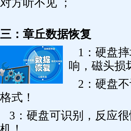
对方听不见 ；
三：章丘数据恢复
1：硬盘
响，磁头损
2：硬盘
格式！
3：硬盘可识别，反应
机！