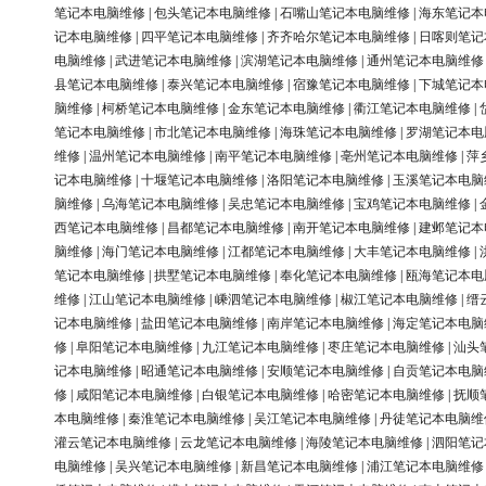
笔记本电脑维修
|
包头笔记本电脑维修
|
石嘴山笔记本电脑维修
|
海东笔记本
记本电脑维修
|
四平笔记本电脑维修
|
齐齐哈尔笔记本电脑维修
|
日喀则笔记
电脑维修
|
武进笔记本电脑维修
|
滨湖笔记本电脑维修
|
通州笔记本电脑维修
县笔记本电脑维修
|
泰兴笔记本电脑维修
|
宿豫笔记本电脑维修
|
下城笔记本
脑维修
|
柯桥笔记本电脑维修
|
金东笔记本电脑维修
|
衢江笔记本电脑维修
|
笔记本电脑维修
|
市北笔记本电脑维修
|
海珠笔记本电脑维修
|
罗湖笔记本电
维修
|
温州笔记本电脑维修
|
南平笔记本电脑维修
|
亳州笔记本电脑维修
|
萍
记本电脑维修
|
十堰笔记本电脑维修
|
洛阳笔记本电脑维修
|
玉溪笔记本电脑
脑维修
|
乌海笔记本电脑维修
|
吴忠笔记本电脑维修
|
宝鸡笔记本电脑维修
|
西笔记本电脑维修
|
昌都笔记本电脑维修
|
南开笔记本电脑维修
|
建邺笔记本
脑维修
|
海门笔记本电脑维修
|
江都笔记本电脑维修
|
大丰笔记本电脑维修
|
笔记本电脑维修
|
拱墅笔记本电脑维修
|
奉化笔记本电脑维修
|
瓯海笔记本电
维修
|
江山笔记本电脑维修
|
嵊泗笔记本电脑维修
|
椒江笔记本电脑维修
|
缙
记本电脑维修
|
盐田笔记本电脑维修
|
南岸笔记本电脑维修
|
海定笔记本电脑
修
|
阜阳笔记本电脑维修
|
九江笔记本电脑维修
|
枣庄笔记本电脑维修
|
汕头
记本电脑维修
|
昭通笔记本电脑维修
|
安顺笔记本电脑维修
|
自贡笔记本电脑
修
|
咸阳笔记本电脑维修
|
白银笔记本电脑维修
|
哈密笔记本电脑维修
|
抚顺
本电脑维修
|
秦淮笔记本电脑维修
|
吴江笔记本电脑维修
|
丹徒笔记本电脑维
灌云笔记本电脑维修
|
云龙笔记本电脑维修
|
海陵笔记本电脑维修
|
泗阳笔记
电脑维修
|
吴兴笔记本电脑维修
|
新昌笔记本电脑维修
|
浦江笔记本电脑维修