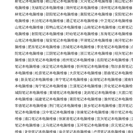
桥笔记本电脑维修
|
崂山笔记本电脑维修
|
天河笔记本电脑维修
|
南山笔记本
电脑维修
|
无锡笔记本电脑维修
|
湖州笔记本电脑维修
|
漳州笔记本电脑维修
林笔记本电脑维修
|
邵阳笔记本电脑维修
|
襄阳笔记本电脑维修
|
安阳笔记本
电脑维修
|
长治笔记本电脑维修
|
通辽笔记本电脑维修
|
中卫笔记本电脑维修
山笔记本电脑维修
|
双鸭山笔记本电脑维修
|
山南笔记本电脑维修
|
红桥笔记
电脑维修
|
射阳笔记本电脑维修
|
盱眙笔记本电脑维修
|
东海笔记本电脑维修
山笔记本电脑维修
|
瑞安笔记本电脑维修
|
平湖笔记本电脑维修
|
南浔笔记本
脑维修
|
肥东笔记本电脑维修
|
历城笔记本电脑维修
|
李沧笔记本电脑维修
|
陀笔记本电脑维修
|
江阴笔记本电脑维修
|
浙江笔记本电脑维修
|
绍兴笔记本
脑维修
|
韶关笔记本电脑维修
|
梧州笔记本电脑维修
|
岳阳笔记本电脑维修
|
笔记本电脑维修
|
保定笔记本电脑维修
|
忻州笔记本电脑维修
|
鄂尔多斯笔记
本电脑维修
|
松原笔记本电脑维修
|
大庆笔记本电脑维修
|
那曲笔记本电脑维
修
|
新吴笔记本电脑维修
|
阜宁笔记本电脑维修
|
金湖笔记本电脑维修
|
灌南
本电脑维修
|
海宁笔记本电脑维修
|
兰溪笔记本电脑维修
|
开化笔记本电脑维
城阳笔记本电脑维修
|
黄埔笔记本电脑维修
|
龙岗笔记本电脑维修
|
大渡口笔
本电脑维修
|
福建笔记本电脑维修
|
莆田笔记本电脑维修
|
滁州笔记本电脑维
常德笔记本电脑维修
|
荆门笔记本电脑维修
|
新乡笔记本电脑维修
|
普洱笔记
笔记本电脑维修
|
汉中笔记本电脑维修
|
张掖笔记本电脑维修
|
喀什笔记本电
维修
|
浦口笔记本电脑维修
|
张家港笔记本电脑维修
|
宜兴笔记本电脑维修
|
笔记本电脑维修
|
义乌笔记本电脑维修
|
玉环笔记本电脑维修
|
庆元笔记本电
维修
|
龙华笔记本电脑维修
|
渝北笔记本电脑维修
|
卢湾笔记本电脑维修
|
南