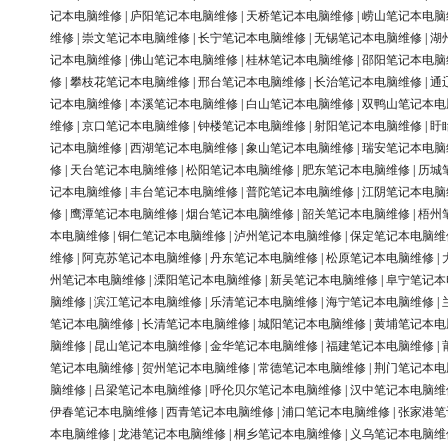
记本电脑维修
|
庐阳笔记本电脑维修
|
天桥笔记本电脑维修
|
崂山笔记本电脑
维修
|
崇文笔记本电脑维修
|
长宁笔记本电脑维修
|
无锡笔记本电脑维修
|
湖
记本电脑维修
|
佛山笔记本电脑维修
|
桂林笔记本电脑维修
|
邵阳笔记本电脑
修
|
攀枝花笔记本电脑维修
|
邢台笔记本电脑维修
|
长治笔记本电脑维修
|
通
记本电脑维修
|
本溪笔记本电脑维修
|
白山笔记本电脑维修
|
双鸭山笔记本电
维修
|
京口笔记本电脑维修
|
钟楼笔记本电脑维修
|
射阳笔记本电脑维修
|
盱
记本电脑维修
|
西湖笔记本电脑维修
|
象山笔记本电脑维修
|
瑞安笔记本电脑
修
|
天台笔记本电脑维修
|
松阳笔记本电脑维修
|
肥东笔记本电脑维修
|
历城
记本电脑维修
|
丰台笔记本电脑维修
|
普陀笔记本电脑维修
|
江阴笔记本电脑
修
|
鹰潭笔记本电脑维修
|
烟台笔记本电脑维修
|
韶关笔记本电脑维修
|
梧州
本电脑维修
|
铜仁笔记本电脑维修
|
泸州笔记本电脑维修
|
保定笔记本电脑维
维修
|
阿克苏笔记本电脑维修
|
丹东笔记本电脑维修
|
松原笔记本电脑维修
|
州笔记本电脑维修
|
溧阳笔记本电脑维修
|
新吴笔记本电脑维修
|
阜宁笔记本
脑维修
|
滨江笔记本电脑维修
|
乐清笔记本电脑维修
|
海宁笔记本电脑维修
|
笔记本电脑维修
|
长清笔记本电脑维修
|
城阳笔记本电脑维修
|
黄埔笔记本电
脑维修
|
昆山笔记本电脑维修
|
金华笔记本电脑维修
|
福建笔记本电脑维修
|
笔记本电脑维修
|
贺州笔记本电脑维修
|
常德笔记本电脑维修
|
荆门笔记本电
脑维修
|
吕梁笔记本电脑维修
|
呼伦贝尔笔记本电脑维修
|
汉中笔记本电脑维
伊春笔记本电脑维修
|
西青笔记本电脑维修
|
浦口笔记本电脑维修
|
张家港笔
本电脑维修
|
龙港笔记本电脑维修
|
桐乡笔记本电脑维修
|
义乌笔记本电脑维