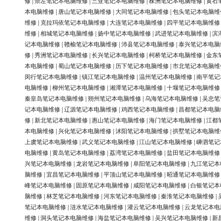
修
|
崇左笔记本电脑维修
|
三亚笔记本电脑维修
|
株洲笔记本电脑维修
|
黄石
本电脑维修
|
唐山笔记本电脑维修
|
大同笔记本电脑维修
|
包头笔记本电脑维
维修
|
克拉玛依笔记本电脑维修
|
大连笔记本电脑维修
|
四平笔记本电脑维修
维修
|
相城笔记本电脑维修
|
扬中笔记本电脑维修
|
武进笔记本电脑维修
|
滨
记本电脑维修
|
赣榆笔记本电脑维修
|
沛县笔记本电脑维修
|
泰兴笔记本电脑
修
|
秀洲笔记本电脑维修
|
长兴笔记本电脑维修
|
柯桥笔记本电脑维修
|
金东
本电脑维修
|
蜀山笔记本电脑维修
|
历下笔记本电脑维修
|
市北笔记本电脑维
闵行笔记本电脑维修
|
镇江笔记本电脑维修
|
温州笔记本电脑维修
|
南平笔记
电脑维修
|
柳州笔记本电脑维修
|
湘潭笔记本电脑维修
|
十堰笔记本电脑维修
秦皇岛笔记本电脑维修
|
朔州笔记本电脑维修
|
乌海笔记本电脑维修
|
吴忠笔
记本电脑维修
|
辽源笔记本电脑维修
|
鸡西笔记本电脑维修
|
昌都笔记本电脑
修
|
新北笔记本电脑维修
|
惠山笔记本电脑维修
|
海门笔记本电脑维修
|
江都
本电脑维修
|
兴化笔记本电脑维修
|
沭阳笔记本电脑维修
|
拱墅笔记本电脑维
上虞笔记本电脑维修
|
武义笔记本电脑维修
|
江山笔记本电脑维修
|
嵊泗笔记
电脑维修
|
黄岛笔记本电脑维修
|
荔湾笔记本电脑维修
|
盐田笔记本电脑维修
兴笔记本电脑维修
|
龙岩笔记本电脑维修
|
阜阳笔记本电脑维修
|
九江笔记本
脑维修
|
宜昌笔记本电脑维修
|
平顶山笔记本电脑维修
|
昭通笔记本电脑维修
峰笔记本电脑维修
|
固原笔记本电脑维修
|
咸阳笔记本电脑维修
|
白银笔记本
脑维修
|
林芝笔记本电脑维修
|
河东笔记本电脑维修
|
秦淮笔记本电脑维修
|
笔记本电脑维修
|
涟水笔记本电脑维修
|
灌云笔记本电脑维修
|
云龙笔记本电
维修
|
洞头笔记本电脑维修
|
海盐笔记本电脑维修
|
吴兴笔记本电脑维修
|
新