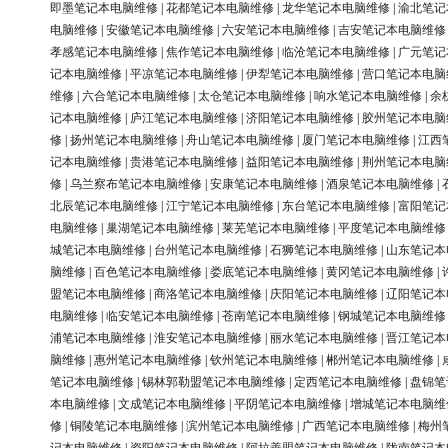
即墨笔记本电脑维修
|
花都笔记本电脑维修
|
龙华笔记本电脑维修
|
渝北笔记
电脑维修
|
安徽笔记本电脑维修
|
六安笔记本电脑维修
|
吉安笔记本电脑维修
孝感笔记本电脑维修
|
焦作笔记本电脑维修
|
临沧笔记本电脑维修
|
广元笔记
记本电脑维修
|
平凉笔记本电脑维修
|
伊犁笔记本电脑维修
|
营口笔记本电脑
维修
|
六合笔记本电脑维修
|
太仓笔记本电脑维修
|
响水笔记本电脑维修
|
余
记本电脑维修
|
庐江笔记本电脑维修
|
济阳笔记本电脑维修
|
胶州笔记本电脑
修
|
扬州笔记本电脑维修
|
舟山笔记本电脑维修
|
厦门笔记本电脑维修
|
江西
记本电脑维修
|
贵港笔记本电脑维修
|
益阳笔记本电脑维修
|
荆州笔记本电脑
修
|
乌兰察布笔记本电脑维修
|
安康笔记本电脑维修
|
酒泉笔记本电脑维修
|
北辰笔记本电脑维修
|
江宁笔记本电脑维修
|
东台笔记本电脑维修
|
富阳笔记
电脑维修
|
巢湖笔记本电脑维修
|
莱芜笔记本电脑维修
|
平度笔记本电脑维修
城笔记本电脑维修
|
台州笔记本电脑维修
|
石狮笔记本电脑维修
|
山东笔记本
脑维修
|
百色笔记本电脑维修
|
娄底笔记本电脑维修
|
黄冈笔记本电脑维修
|
盟笔记本电脑维修
|
商洛笔记本电脑维修
|
庆阳笔记本电脑维修
|
辽阳笔记本
电脑维修
|
临安笔记本电脑维修
|
苍南笔记本电脑维修
|
钢城笔记本电脑维修
浦笔记本电脑维修
|
淮安笔记本电脑维修
|
丽水笔记本电脑维修
|
晋江笔记本
脑维修
|
惠州笔记本电脑维修
|
钦州笔记本电脑维修
|
郴州笔记本电脑维修
|
笔记本电脑维修
|
锡林郭勒盟笔记本电脑维修
|
定西笔记本电脑维修
|
盘锦笔
本电脑维修
|
文成笔记本电脑维修
|
平阴笔记本电脑维修
|
增城笔记本电脑维
修
|
铜陵笔记本电脑维修
|
滨州笔记本电脑维修
|
广西笔记本电脑维修
|
梅州