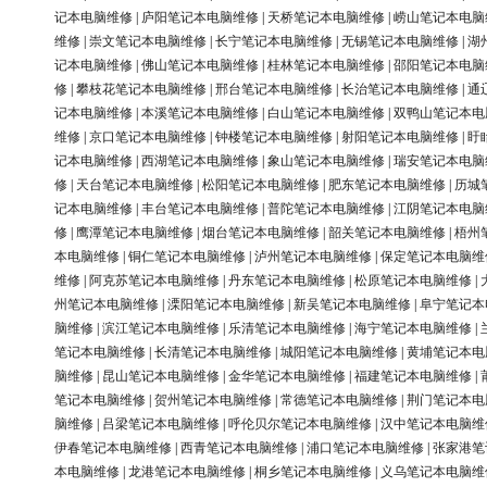
记本电脑维修
|
庐阳笔记本电脑维修
|
天桥笔记本电脑维修
|
崂山笔记本电脑
维修
|
崇文笔记本电脑维修
|
长宁笔记本电脑维修
|
无锡笔记本电脑维修
|
湖
记本电脑维修
|
佛山笔记本电脑维修
|
桂林笔记本电脑维修
|
邵阳笔记本电脑
修
|
攀枝花笔记本电脑维修
|
邢台笔记本电脑维修
|
长治笔记本电脑维修
|
通
记本电脑维修
|
本溪笔记本电脑维修
|
白山笔记本电脑维修
|
双鸭山笔记本电
维修
|
京口笔记本电脑维修
|
钟楼笔记本电脑维修
|
射阳笔记本电脑维修
|
盱
记本电脑维修
|
西湖笔记本电脑维修
|
象山笔记本电脑维修
|
瑞安笔记本电脑
修
|
天台笔记本电脑维修
|
松阳笔记本电脑维修
|
肥东笔记本电脑维修
|
历城
记本电脑维修
|
丰台笔记本电脑维修
|
普陀笔记本电脑维修
|
江阴笔记本电脑
修
|
鹰潭笔记本电脑维修
|
烟台笔记本电脑维修
|
韶关笔记本电脑维修
|
梧州
本电脑维修
|
铜仁笔记本电脑维修
|
泸州笔记本电脑维修
|
保定笔记本电脑维
维修
|
阿克苏笔记本电脑维修
|
丹东笔记本电脑维修
|
松原笔记本电脑维修
|
州笔记本电脑维修
|
溧阳笔记本电脑维修
|
新吴笔记本电脑维修
|
阜宁笔记本
脑维修
|
滨江笔记本电脑维修
|
乐清笔记本电脑维修
|
海宁笔记本电脑维修
|
笔记本电脑维修
|
长清笔记本电脑维修
|
城阳笔记本电脑维修
|
黄埔笔记本电
脑维修
|
昆山笔记本电脑维修
|
金华笔记本电脑维修
|
福建笔记本电脑维修
|
笔记本电脑维修
|
贺州笔记本电脑维修
|
常德笔记本电脑维修
|
荆门笔记本电
脑维修
|
吕梁笔记本电脑维修
|
呼伦贝尔笔记本电脑维修
|
汉中笔记本电脑维
伊春笔记本电脑维修
|
西青笔记本电脑维修
|
浦口笔记本电脑维修
|
张家港笔
本电脑维修
|
龙港笔记本电脑维修
|
桐乡笔记本电脑维修
|
义乌笔记本电脑维