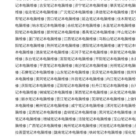
记本电脑维修
|
吉安笔记本电脑维修
|
济宁笔记本电脑维修
|
肇庆笔记本电脑
维修
|
临沧笔记本电脑维修
|
广元笔记本电脑维修
|
承德笔记本电脑维修
|
晋
犁笔记本电脑维修
|
营口笔记本电脑维修
|
延边笔记本电脑维修
|
佳木斯笔记
电脑维修
|
响水笔记本电脑维修
|
余杭笔记本电脑维修
|
永嘉笔记本电脑维修
阳笔记本电脑维修
|
胶州笔记本电脑维修
|
番禺笔记本电脑维修
|
坪山笔记本
脑维修
|
厦门笔记本电脑维修
|
江西笔记本电脑维修
|
马鞍山笔记本电脑维修
阳笔记本电脑维修
|
荆州笔记本电脑维修
|
濮阳笔记本电脑维修
|
遂宁笔记本
本电脑维修
|
酒泉笔记本电脑维修
|
石河子笔记本电脑维修
|
阜新笔记本电脑
维修
|
东台笔记本电脑维修
|
富阳笔记本电脑维修
|
平阳笔记本电脑维修
|
永
记本电脑维修
|
平度笔记本电脑维修
|
南沙笔记本电脑维修
|
光明笔记本电脑
修
|
石狮笔记本电脑维修
|
山东笔记本电脑维修
|
安庆笔记本电脑维修
|
抚州
本电脑维修
|
黄冈笔记本电脑维修
|
许昌笔记本电脑维修
|
内江笔记本电脑维
修
|
庆阳笔记本电脑维修
|
辽阳笔记本电脑维修
|
牡丹江笔记本电脑维修
|
台
记本电脑维修
|
钢城笔记本电脑维修
|
莱西笔记本电脑维修
|
从化笔记本电脑
修
|
丽水笔记本电脑维修
|
晋江笔记本电脑维修
|
芜湖笔记本电脑维修
|
上饶
本电脑维修
|
郴州笔记本电脑维修
|
咸宁笔记本电脑维修
|
漯河笔记本电脑维
脑维修
|
定西笔记本电脑维修
|
盘锦笔记本电脑维修
|
黑河笔记本电脑维修
|
笔记本电脑维修
|
增城笔记本电脑维修
|
涪陵笔记本电脑维修
|
宝山笔记本电
脑维修
|
广西笔记本电脑维修
|
梅州笔记本电脑维修
|
河池笔记本电脑维修
|
拉善盟笔记本电脑维修
|
陇南笔记本电脑维修
|
铁岭笔记本电脑维修
|
绥化笔