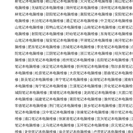
桥笔记本电脑维修
|
崂山笔记本电脑维修
|
天河笔记本电脑维修
|
南山笔记本
电脑维修
|
无锡笔记本电脑维修
|
湖州笔记本电脑维修
|
漳州笔记本电脑维修
林笔记本电脑维修
|
邵阳笔记本电脑维修
|
襄阳笔记本电脑维修
|
安阳笔记本
电脑维修
|
长治笔记本电脑维修
|
通辽笔记本电脑维修
|
中卫笔记本电脑维修
山笔记本电脑维修
|
双鸭山笔记本电脑维修
|
山南笔记本电脑维修
|
红桥笔记
电脑维修
|
射阳笔记本电脑维修
|
盱眙笔记本电脑维修
|
东海笔记本电脑维修
山笔记本电脑维修
|
瑞安笔记本电脑维修
|
平湖笔记本电脑维修
|
南浔笔记本
脑维修
|
肥东笔记本电脑维修
|
历城笔记本电脑维修
|
李沧笔记本电脑维修
|
陀笔记本电脑维修
|
江阴笔记本电脑维修
|
浙江笔记本电脑维修
|
绍兴笔记本
脑维修
|
韶关笔记本电脑维修
|
梧州笔记本电脑维修
|
岳阳笔记本电脑维修
|
笔记本电脑维修
|
保定笔记本电脑维修
|
忻州笔记本电脑维修
|
鄂尔多斯笔记
本电脑维修
|
松原笔记本电脑维修
|
大庆笔记本电脑维修
|
那曲笔记本电脑维
修
|
新吴笔记本电脑维修
|
阜宁笔记本电脑维修
|
金湖笔记本电脑维修
|
灌南
本电脑维修
|
海宁笔记本电脑维修
|
兰溪笔记本电脑维修
|
开化笔记本电脑维
城阳笔记本电脑维修
|
黄埔笔记本电脑维修
|
龙岗笔记本电脑维修
|
大渡口笔
本电脑维修
|
福建笔记本电脑维修
|
莆田笔记本电脑维修
|
滁州笔记本电脑维
常德笔记本电脑维修
|
荆门笔记本电脑维修
|
新乡笔记本电脑维修
|
普洱笔记
笔记本电脑维修
|
汉中笔记本电脑维修
|
张掖笔记本电脑维修
|
喀什笔记本电
维修
|
浦口笔记本电脑维修
|
张家港笔记本电脑维修
|
宜兴笔记本电脑维修
|
笔记本电脑维修
|
义乌笔记本电脑维修
|
玉环笔记本电脑维修
|
庆元笔记本电
维修
|
龙华笔记本电脑维修
|
渝北笔记本电脑维修
|
卢湾笔记本电脑维修
|
南