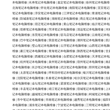
本电脑维修
|
长寿笔记本电脑维修
|
嘉定笔记本电脑维修
|
徐州笔记本电脑维
北海笔记本电脑维修
|
怀化笔记本电脑维修
|
南阳笔记本电脑维修
|
宜宾笔记
笔记本电脑维修
|
淳安笔记本电脑维修
|
江津笔记本电脑维修
|
青浦笔记本电
维修
|
防城港笔记本电脑维修
|
湖南笔记本电脑维修
|
商丘笔记本电脑维修
|
笔记本电脑维修
|
宿迁笔记本电脑维修
|
黄山笔记本电脑维修
|
临沂笔记本电
维修
|
双桥笔记本电脑维修
|
菏泽笔记本电脑维修
|
清远笔记本电脑维修
|
河
记本电脑维修
|
东莞笔记本电脑维修
|
驻马店笔记本电脑维修
|
云南笔记本电
维修
|
巴中笔记本电脑维修
|
荣昌笔记本电脑维修
|
潮州笔记本电脑维修
|
四
记本电脑维修
|
璧山笔记本电脑维修
|
云浮笔记本电脑维修
|
山西笔记本电脑
维修
|
綦江笔记本电脑维修
|
青海笔记本电脑维修
|
陕西笔记本电脑维修
|
甘
笔记本电脑维修
|
西藏笔记本电脑维修
|
合肥笔记本电脑维修
|
天津笔记本电
维修
|
杭州笔记本电脑维修
|
泉州笔记本电脑维修
|
宿州笔记本电脑维修
|
南
记本电脑维修
|
长沙笔记本电脑维修
|
武汉笔记本电脑维修
|
郑州笔记本电脑
维修
|
太原笔记本电脑维修
|
呼和浩特笔记本电脑维修
|
银川笔记本电脑维修
修
|
沈阳笔记本电脑维修
|
长春笔记本电脑维修
|
哈尔滨笔记本电脑维修
|
拉
记本电脑维修
|
金坛笔记本电脑维修
|
梁溪笔记本电脑维修
|
崇川笔记本电脑
维修
|
丰县笔记本电脑维修
|
靖江笔记本电脑维修
|
宿城笔记本电脑维修
|
上
记本电脑维修
|
越城笔记本电脑维修
|
婺城笔记本电脑维修
|
柯城笔记本电脑
修
|
市中笔记本电脑维修
|
市南笔记本电脑维修
|
越秀笔记本电脑维修
|
福田
本电脑维修
|
浦东笔记本电脑维修
|
宁波笔记本电脑维修
|
三明笔记本电脑维