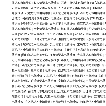
笔记本电脑维修
|
包头笔记本电脑维修
|
石嘴山笔记本电脑维修
|
海东笔记本
记本电脑维修
|
四平笔记本电脑维修
|
齐齐哈尔笔记本电脑维修
|
日喀则笔记
电脑维修
|
武进笔记本电脑维修
|
滨湖笔记本电脑维修
|
通州笔记本电脑维修
县笔记本电脑维修
|
泰兴笔记本电脑维修
|
宿豫笔记本电脑维修
|
下城笔记本
脑维修
|
柯桥笔记本电脑维修
|
金东笔记本电脑维修
|
衢江笔记本电脑维修
|
笔记本电脑维修
|
市北笔记本电脑维修
|
海珠笔记本电脑维修
|
罗湖笔记本电
维修
|
温州笔记本电脑维修
|
南平笔记本电脑维修
|
亳州笔记本电脑维修
|
萍
记本电脑维修
|
十堰笔记本电脑维修
|
洛阳笔记本电脑维修
|
玉溪笔记本电脑
脑维修
|
乌海笔记本电脑维修
|
吴忠笔记本电脑维修
|
宝鸡笔记本电脑维修
|
西笔记本电脑维修
|
昌都笔记本电脑维修
|
南开笔记本电脑维修
|
建邺笔记本
脑维修
|
海门笔记本电脑维修
|
江都笔记本电脑维修
|
大丰笔记本电脑维修
|
笔记本电脑维修
|
拱墅笔记本电脑维修
|
奉化笔记本电脑维修
|
瓯海笔记本电
维修
|
江山笔记本电脑维修
|
嵊泗笔记本电脑维修
|
椒江笔记本电脑维修
|
缙
记本电脑维修
|
盐田笔记本电脑维修
|
南岸笔记本电脑维修
|
海定笔记本电脑
修
|
阜阳笔记本电脑维修
|
九江笔记本电脑维修
|
枣庄笔记本电脑维修
|
汕头
记本电脑维修
|
昭通笔记本电脑维修
|
安顺笔记本电脑维修
|
自贡笔记本电脑
修
|
咸阳笔记本电脑维修
|
白银笔记本电脑维修
|
哈密笔记本电脑维修
|
抚顺
本电脑维修
|
秦淮笔记本电脑维修
|
吴江笔记本电脑维修
|
丹徒笔记本电脑维
灌云笔记本电脑维修
|
云龙笔记本电脑维修
|
海陵笔记本电脑维修
|
泗阳笔记
电脑维修
|
吴兴笔记本电脑维修
|
新昌笔记本电脑维修
|
浦江笔记本电脑维修