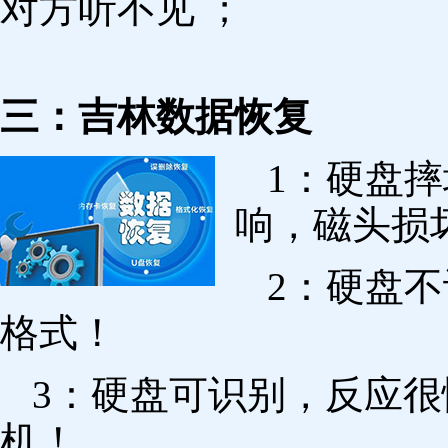
对方听不见 ；
三：吉林数据恢复
1：硬盘
响，磁头损
2：硬盘
格式！
3：硬盘可识别，反应
机！