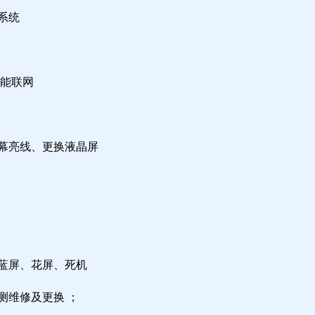
系统
不能联网
屏幕亮线、更换液晶屏
，蓝屏、花屏、死机
测维修及更换 ；