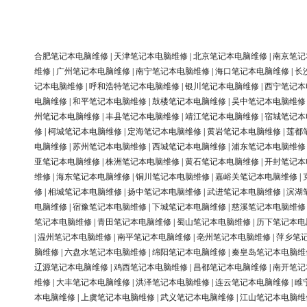
合肥笔记本电脑维修
|
天津笔记本电脑维修
|
北京笔记本电脑维修
|
南京笔记
维修
|
广州笔记本电脑维修
|
南宁笔记本电脑维修
|
海口笔记本电脑维修
|
长
记本电脑维修
|
呼和浩特笔记本电脑维修
|
银川笔记本电脑维修
|
西宁笔记本
电脑维修
|
和平笔记本电脑维修
|
鼓楼笔记本电脑维修
|
吴中笔记本电脑维修
州笔记本电脑维修
|
丰县笔记本电脑维修
|
靖江笔记本电脑维修
|
宿城笔记本
修
|
柯城笔记本电脑维修
|
定海笔记本电脑维修
|
黄岩笔记本电脑维修
|
莲都
电脑维修
|
苏州笔记本电脑维修
|
西城笔记本电脑维修
|
浦东笔记本电脑维修
亚笔记本电脑维修
|
株洲笔记本电脑维修
|
黄石笔记本电脑维修
|
开封笔记本
维修
|
海东笔记本电脑维修
|
铜川笔记本电脑维修
|
嘉峪关笔记本电脑维修
|
修
|
相城笔记本电脑维修
|
扬中笔记本电脑维修
|
武进笔记本电脑维修
|
滨湖
电脑维修
|
宿豫笔记本电脑维修
|
下城笔记本电脑维修
|
慈溪笔记本电脑维修
笔记本电脑维修
|
青田笔记本电脑维修
|
蜀山笔记本电脑维修
|
历下笔记本电
|
温州笔记本电脑维修
|
南平笔记本电脑维修
|
亳州笔记本电脑维修
|
萍乡笔
脑维修
|
六盘水笔记本电脑维修
|
绵阳笔记本电脑维修
|
秦皇岛笔记本电脑维
辽源笔记本电脑维修
|
鸡西笔记本电脑维修
|
昌都笔记本电脑维修
|
南开笔记
维修
|
大丰笔记本电脑维修
|
洪泽笔记本电脑维修
|
连云笔记本电脑维修
|
睢
本电脑维修
|
上虞笔记本电脑维修
|
武义笔记本电脑维修
|
江山笔记本电脑维