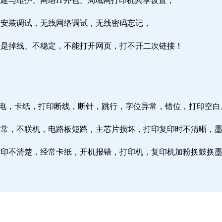
组建与维护、网络IT外包、局域网打印机共享设置；
由器安装调试，无线网络调试，无线密码忘记，
络总是掉线、不稳定，不能打开网页，打不开二次链接！
通电，卡纸，打印断线，断针，跳行，字位异常，错位，打印空白
纸异常，不联机，电路板短路，主芯片损坏，打印复印时不清晰，
印复印不清楚，经常卡纸，开机报错，打印机，复印机加粉换鼓换