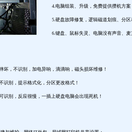
4.电脑组装、升级，免费提供攒机方案
5.硬盘故障修复，逻辑磁道划痕、分
6.键盘、鼠标失灵、电脑没有声音、麦
盘摔坏，不识别，加电异响，滴滴响，磁头损坏维修！
盘不识别，提示格式化，分区更改格式！
盘可识别，反应很慢，一插上硬盘电脑会出现死机！