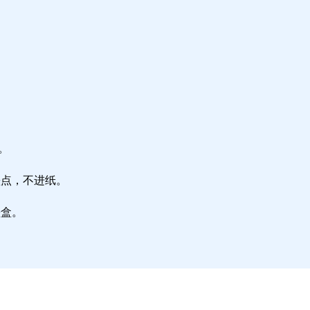
。
墨点，不进纸。
墨盒。