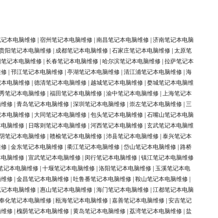
笔记本电脑维修
|
宿州笔记本电脑维修
|
南昌笔记本电脑维修
|
济南笔记本电脑
贵阳笔记本电脑维修
|
成都笔记本电脑维修
|
石家庄笔记本电脑维修
|
太原笔
阳笔记本电脑维修
|
长春笔记本电脑维修
|
哈尔滨笔记本电脑维修
|
拉萨笔记本
维修
|
邗江笔记本电脑维修
|
亭湖笔记本电脑维修
|
清江浦笔记本电脑维修
|
海
记本电脑维修
|
德清笔记本电脑维修
|
越城笔记本电脑维修
|
婺城笔记本电脑维
秀笔记本电脑维修
|
福田笔记本电脑维修
|
渝中笔记本电脑维修
|
上海笔记本
脑维修
|
青岛笔记本电脑维修
|
深圳笔记本电脑维修
|
崇左笔记本电脑维修
|
三
记本电脑维修
|
大同笔记本电脑维修
|
包头笔记本电脑维修
|
石嘴山笔记本电脑
本电脑维修
|
日喀则笔记本电脑维修
|
河西笔记本电脑维修
|
玄武笔记本电脑维
阴笔记本电脑维修
|
赣榆笔记本电脑维修
|
沛县笔记本电脑维修
|
泰兴笔记本
维修
|
金东笔记本电脑维修
|
衢江笔记本电脑维修
|
岱山笔记本电脑维修
|
路桥
本电脑维修
|
宣武笔记本电脑维修
|
闵行笔记本电脑维修
|
镇江笔记本电脑维修
笔记本电脑维修
|
十堰笔记本电脑维修
|
洛阳笔记本电脑维修
|
玉溪笔记本电
脑维修
|
金昌笔记本电脑维修
|
吐鲁番笔记本电脑维修
|
鞍山笔记本电脑维修
|
笔记本电脑维修
|
惠山笔记本电脑维修
|
海门笔记本电脑维修
|
江都笔记本电脑
奉化笔记本电脑维修
|
瓯海笔记本电脑维修
|
嘉善笔记本电脑维修
|
安吉笔记
脑维修
|
槐荫笔记本电脑维修
|
黄岛笔记本电脑维修
|
荔湾笔记本电脑维修
|
盐