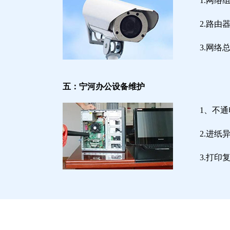
1.网络
2.路
3.网
五：宁河办公设备维护
1、不
2.进
3.打