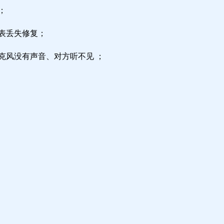
；
区表丢失修复；
克风没有声音、对方听不见 ；