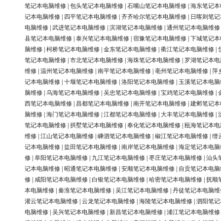
笔记本电脑维修
|
包头笔记本电脑维修
|
石嘴山笔记本电脑维修
|
海东笔记本
记本电脑维修
|
四平笔记本电脑维修
|
齐齐哈尔笔记本电脑维修
|
日喀则笔记
电脑维修
|
武进笔记本电脑维修
|
滨湖笔记本电脑维修
|
通州笔记本电脑维修
县笔记本电脑维修
|
泰兴笔记本电脑维修
|
宿豫笔记本电脑维修
|
下城笔记本
脑维修
|
柯桥笔记本电脑维修
|
金东笔记本电脑维修
|
衢江笔记本电脑维修
|
笔记本电脑维修
|
市北笔记本电脑维修
|
海珠笔记本电脑维修
|
罗湖笔记本电
维修
|
温州笔记本电脑维修
|
南平笔记本电脑维修
|
亳州笔记本电脑维修
|
萍
记本电脑维修
|
十堰笔记本电脑维修
|
洛阳笔记本电脑维修
|
玉溪笔记本电脑
脑维修
|
乌海笔记本电脑维修
|
吴忠笔记本电脑维修
|
宝鸡笔记本电脑维修
|
西笔记本电脑维修
|
昌都笔记本电脑维修
|
南开笔记本电脑维修
|
建邺笔记本
脑维修
|
海门笔记本电脑维修
|
江都笔记本电脑维修
|
大丰笔记本电脑维修
|
笔记本电脑维修
|
拱墅笔记本电脑维修
|
奉化笔记本电脑维修
|
瓯海笔记本电
维修
|
江山笔记本电脑维修
|
嵊泗笔记本电脑维修
|
椒江笔记本电脑维修
|
缙
记本电脑维修
|
盐田笔记本电脑维修
|
南岸笔记本电脑维修
|
海定笔记本电脑
修
|
阜阳笔记本电脑维修
|
九江笔记本电脑维修
|
枣庄笔记本电脑维修
|
汕头
记本电脑维修
|
昭通笔记本电脑维修
|
安顺笔记本电脑维修
|
自贡笔记本电脑
修
|
咸阳笔记本电脑维修
|
白银笔记本电脑维修
|
哈密笔记本电脑维修
|
抚顺
本电脑维修
|
秦淮笔记本电脑维修
|
吴江笔记本电脑维修
|
丹徒笔记本电脑维
灌云笔记本电脑维修
|
云龙笔记本电脑维修
|
海陵笔记本电脑维修
|
泗阳笔记
电脑维修
|
吴兴笔记本电脑维修
|
新昌笔记本电脑维修
|
浦江笔记本电脑维修