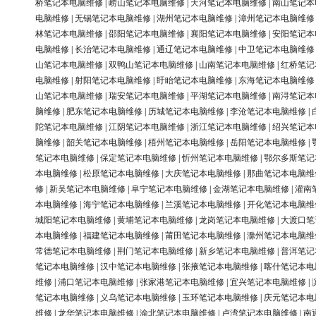
桥笔记本电脑维修
|
崂山笔记本电脑维修
|
天河笔记本电脑维修
|
南山笔记本
电脑维修
|
无锡笔记本电脑维修
|
湖州笔记本电脑维修
|
漳州笔记本电脑维修
林笔记本电脑维修
|
邵阳笔记本电脑维修
|
襄阳笔记本电脑维修
|
安阳笔记本
电脑维修
|
长治笔记本电脑维修
|
通辽笔记本电脑维修
|
中卫笔记本电脑维修
山笔记本电脑维修
|
双鸭山笔记本电脑维修
|
山南笔记本电脑维修
|
红桥笔记
电脑维修
|
射阳笔记本电脑维修
|
盱眙笔记本电脑维修
|
东海笔记本电脑维修
山笔记本电脑维修
|
瑞安笔记本电脑维修
|
平湖笔记本电脑维修
|
南浔笔记本
脑维修
|
肥东笔记本电脑维修
|
历城笔记本电脑维修
|
李沧笔记本电脑维修
|
陀笔记本电脑维修
|
江阴笔记本电脑维修
|
浙江笔记本电脑维修
|
绍兴笔记本
脑维修
|
韶关笔记本电脑维修
|
梧州笔记本电脑维修
|
岳阳笔记本电脑维修
|
笔记本电脑维修
|
保定笔记本电脑维修
|
忻州笔记本电脑维修
|
鄂尔多斯笔记
本电脑维修
|
松原笔记本电脑维修
|
大庆笔记本电脑维修
|
那曲笔记本电脑维
修
|
新吴笔记本电脑维修
|
阜宁笔记本电脑维修
|
金湖笔记本电脑维修
|
灌南
本电脑维修
|
海宁笔记本电脑维修
|
兰溪笔记本电脑维修
|
开化笔记本电脑维
城阳笔记本电脑维修
|
黄埔笔记本电脑维修
|
龙岗笔记本电脑维修
|
大渡口笔
本电脑维修
|
福建笔记本电脑维修
|
莆田笔记本电脑维修
|
滁州笔记本电脑维
常德笔记本电脑维修
|
荆门笔记本电脑维修
|
新乡笔记本电脑维修
|
普洱笔记
笔记本电脑维修
|
汉中笔记本电脑维修
|
张掖笔记本电脑维修
|
喀什笔记本电
维修
|
浦口笔记本电脑维修
|
张家港笔记本电脑维修
|
宜兴笔记本电脑维修
|
笔记本电脑维修
|
义乌笔记本电脑维修
|
玉环笔记本电脑维修
|
庆元笔记本电
维修
|
龙华笔记本电脑维修
|
渝北笔记本电脑维修
|
卢湾笔记本电脑维修
|
南