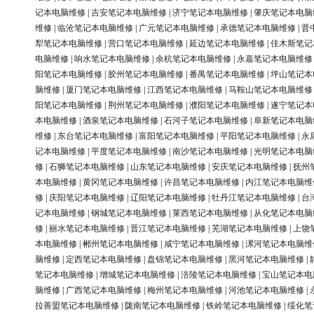
记本电脑维修
|
吉安笔记本电脑维修
|
济宁笔记本电脑维修
|
肇庆笔记本电脑
维修
|
临沧笔记本电脑维修
|
广元笔记本电脑维修
|
承德笔记本电脑维修
|
晋
犁笔记本电脑维修
|
营口笔记本电脑维修
|
延边笔记本电脑维修
|
佳木斯笔记
电脑维修
|
响水笔记本电脑维修
|
余杭笔记本电脑维修
|
永嘉笔记本电脑维修
阳笔记本电脑维修
|
胶州笔记本电脑维修
|
番禺笔记本电脑维修
|
坪山笔记本
脑维修
|
厦门笔记本电脑维修
|
江西笔记本电脑维修
|
马鞍山笔记本电脑维修
阳笔记本电脑维修
|
荆州笔记本电脑维修
|
濮阳笔记本电脑维修
|
遂宁笔记本
本电脑维修
|
酒泉笔记本电脑维修
|
石河子笔记本电脑维修
|
阜新笔记本电脑
维修
|
东台笔记本电脑维修
|
富阳笔记本电脑维修
|
平阳笔记本电脑维修
|
永
记本电脑维修
|
平度笔记本电脑维修
|
南沙笔记本电脑维修
|
光明笔记本电脑
修
|
石狮笔记本电脑维修
|
山东笔记本电脑维修
|
安庆笔记本电脑维修
|
抚州
本电脑维修
|
黄冈笔记本电脑维修
|
许昌笔记本电脑维修
|
内江笔记本电脑维
修
|
庆阳笔记本电脑维修
|
辽阳笔记本电脑维修
|
牡丹江笔记本电脑维修
|
台
记本电脑维修
|
钢城笔记本电脑维修
|
莱西笔记本电脑维修
|
从化笔记本电脑
修
|
丽水笔记本电脑维修
|
晋江笔记本电脑维修
|
芜湖笔记本电脑维修
|
上饶
本电脑维修
|
郴州笔记本电脑维修
|
咸宁笔记本电脑维修
|
漯河笔记本电脑维
脑维修
|
定西笔记本电脑维修
|
盘锦笔记本电脑维修
|
黑河笔记本电脑维修
|
笔记本电脑维修
|
增城笔记本电脑维修
|
涪陵笔记本电脑维修
|
宝山笔记本电
脑维修
|
广西笔记本电脑维修
|
梅州笔记本电脑维修
|
河池笔记本电脑维修
|
拉善盟笔记本电脑维修
|
陇南笔记本电脑维修
|
铁岭笔记本电脑维修
|
绥化笔