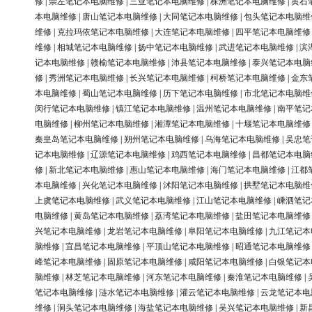
修
|
崇左笔记本电脑维修
|
三亚笔记本电脑维修
|
株洲笔记本电脑维修
|
黄石
本电脑维修
|
唐山笔记本电脑维修
|
大同笔记本电脑维修
|
包头笔记本电脑维
维修
|
克拉玛依笔记本电脑维修
|
大连笔记本电脑维修
|
四平笔记本电脑维修
维修
|
相城笔记本电脑维修
|
扬中笔记本电脑维修
|
武进笔记本电脑维修
|
滨
记本电脑维修
|
赣榆笔记本电脑维修
|
沛县笔记本电脑维修
|
泰兴笔记本电脑
修
|
秀洲笔记本电脑维修
|
长兴笔记本电脑维修
|
柯桥笔记本电脑维修
|
金东
本电脑维修
|
蜀山笔记本电脑维修
|
历下笔记本电脑维修
|
市北笔记本电脑维
闵行笔记本电脑维修
|
镇江笔记本电脑维修
|
温州笔记本电脑维修
|
南平笔记
电脑维修
|
柳州笔记本电脑维修
|
湘潭笔记本电脑维修
|
十堰笔记本电脑维修
秦皇岛笔记本电脑维修
|
朔州笔记本电脑维修
|
乌海笔记本电脑维修
|
吴忠笔
记本电脑维修
|
辽源笔记本电脑维修
|
鸡西笔记本电脑维修
|
昌都笔记本电脑
修
|
新北笔记本电脑维修
|
惠山笔记本电脑维修
|
海门笔记本电脑维修
|
江都
本电脑维修
|
兴化笔记本电脑维修
|
沭阳笔记本电脑维修
|
拱墅笔记本电脑维
上虞笔记本电脑维修
|
武义笔记本电脑维修
|
江山笔记本电脑维修
|
嵊泗笔记
电脑维修
|
黄岛笔记本电脑维修
|
荔湾笔记本电脑维修
|
盐田笔记本电脑维修
兴笔记本电脑维修
|
龙岩笔记本电脑维修
|
阜阳笔记本电脑维修
|
九江笔记本
脑维修
|
宜昌笔记本电脑维修
|
平顶山笔记本电脑维修
|
昭通笔记本电脑维修
峰笔记本电脑维修
|
固原笔记本电脑维修
|
咸阳笔记本电脑维修
|
白银笔记本
脑维修
|
林芝笔记本电脑维修
|
河东笔记本电脑维修
|
秦淮笔记本电脑维修
|
笔记本电脑维修
|
涟水笔记本电脑维修
|
灌云笔记本电脑维修
|
云龙笔记本电
维修
|
洞头笔记本电脑维修
|
海盐笔记本电脑维修
|
吴兴笔记本电脑维修
|
新