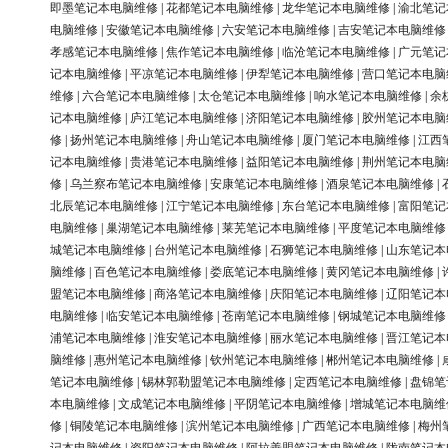
即墨笔记本电脑维修
|
花都笔记本电脑维修
|
龙华笔记本电脑维修
|
渝北笔记
电脑维修
|
安徽笔记本电脑维修
|
六安笔记本电脑维修
|
吉安笔记本电脑维修
孝感笔记本电脑维修
|
焦作笔记本电脑维修
|
临沧笔记本电脑维修
|
广元笔记
记本电脑维修
|
平凉笔记本电脑维修
|
伊犁笔记本电脑维修
|
营口笔记本电脑
维修
|
六合笔记本电脑维修
|
太仓笔记本电脑维修
|
响水笔记本电脑维修
|
余
记本电脑维修
|
庐江笔记本电脑维修
|
济阳笔记本电脑维修
|
胶州笔记本电脑
修
|
扬州笔记本电脑维修
|
舟山笔记本电脑维修
|
厦门笔记本电脑维修
|
江西
记本电脑维修
|
贵港笔记本电脑维修
|
益阳笔记本电脑维修
|
荆州笔记本电脑
修
|
乌兰察布笔记本电脑维修
|
安康笔记本电脑维修
|
酒泉笔记本电脑维修
|
北辰笔记本电脑维修
|
江宁笔记本电脑维修
|
东台笔记本电脑维修
|
富阳笔记
电脑维修
|
巢湖笔记本电脑维修
|
莱芜笔记本电脑维修
|
平度笔记本电脑维修
城笔记本电脑维修
|
台州笔记本电脑维修
|
石狮笔记本电脑维修
|
山东笔记本
脑维修
|
百色笔记本电脑维修
|
娄底笔记本电脑维修
|
黄冈笔记本电脑维修
|
盟笔记本电脑维修
|
商洛笔记本电脑维修
|
庆阳笔记本电脑维修
|
辽阳笔记本
电脑维修
|
临安笔记本电脑维修
|
苍南笔记本电脑维修
|
钢城笔记本电脑维修
浦笔记本电脑维修
|
淮安笔记本电脑维修
|
丽水笔记本电脑维修
|
晋江笔记本
脑维修
|
惠州笔记本电脑维修
|
钦州笔记本电脑维修
|
郴州笔记本电脑维修
|
笔记本电脑维修
|
锡林郭勒盟笔记本电脑维修
|
定西笔记本电脑维修
|
盘锦笔
本电脑维修
|
文成笔记本电脑维修
|
平阴笔记本电脑维修
|
增城笔记本电脑维
修
|
铜陵笔记本电脑维修
|
滨州笔记本电脑维修
|
广西笔记本电脑维修
|
梅州