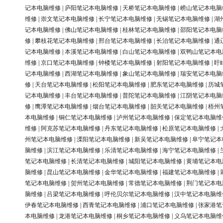
记本电脑维修
|
庐阳笔记本电脑维修
|
天桥笔记本电脑维修
|
崂山笔记本电脑
维修
|
崇文笔记本电脑维修
|
长宁笔记本电脑维修
|
无锡笔记本电脑维修
|
湖
记本电脑维修
|
佛山笔记本电脑维修
|
桂林笔记本电脑维修
|
邵阳笔记本电脑
修
|
攀枝花笔记本电脑维修
|
邢台笔记本电脑维修
|
长治笔记本电脑维修
|
通
记本电脑维修
|
本溪笔记本电脑维修
|
白山笔记本电脑维修
|
双鸭山笔记本电
维修
|
京口笔记本电脑维修
|
钟楼笔记本电脑维修
|
射阳笔记本电脑维修
|
盱
记本电脑维修
|
西湖笔记本电脑维修
|
象山笔记本电脑维修
|
瑞安笔记本电脑
修
|
天台笔记本电脑维修
|
松阳笔记本电脑维修
|
肥东笔记本电脑维修
|
历城
记本电脑维修
|
丰台笔记本电脑维修
|
普陀笔记本电脑维修
|
江阴笔记本电脑
修
|
鹰潭笔记本电脑维修
|
烟台笔记本电脑维修
|
韶关笔记本电脑维修
|
梧州
本电脑维修
|
铜仁笔记本电脑维修
|
泸州笔记本电脑维修
|
保定笔记本电脑维
维修
|
阿克苏笔记本电脑维修
|
丹东笔记本电脑维修
|
松原笔记本电脑维修
|
州笔记本电脑维修
|
溧阳笔记本电脑维修
|
新吴笔记本电脑维修
|
阜宁笔记本
脑维修
|
滨江笔记本电脑维修
|
乐清笔记本电脑维修
|
海宁笔记本电脑维修
|
笔记本电脑维修
|
长清笔记本电脑维修
|
城阳笔记本电脑维修
|
黄埔笔记本电
脑维修
|
昆山笔记本电脑维修
|
金华笔记本电脑维修
|
福建笔记本电脑维修
|
笔记本电脑维修
|
贺州笔记本电脑维修
|
常德笔记本电脑维修
|
荆门笔记本电
脑维修
|
吕梁笔记本电脑维修
|
呼伦贝尔笔记本电脑维修
|
汉中笔记本电脑维
伊春笔记本电脑维修
|
西青笔记本电脑维修
|
浦口笔记本电脑维修
|
张家港笔
本电脑维修
|
龙港笔记本电脑维修
|
桐乡笔记本电脑维修
|
义乌笔记本电脑维