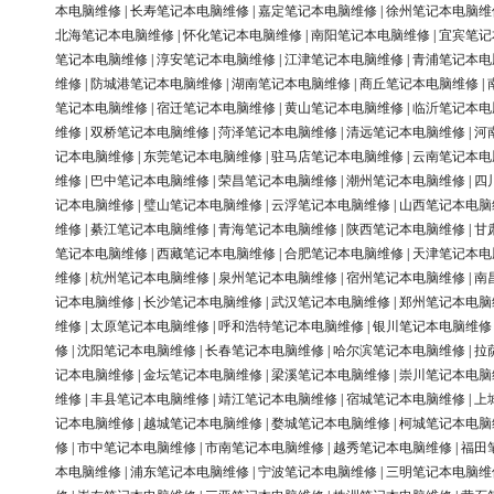
本电脑维修
|
长寿笔记本电脑维修
|
嘉定笔记本电脑维修
|
徐州笔记本电脑维
北海笔记本电脑维修
|
怀化笔记本电脑维修
|
南阳笔记本电脑维修
|
宜宾笔记
笔记本电脑维修
|
淳安笔记本电脑维修
|
江津笔记本电脑维修
|
青浦笔记本电
维修
|
防城港笔记本电脑维修
|
湖南笔记本电脑维修
|
商丘笔记本电脑维修
|
笔记本电脑维修
|
宿迁笔记本电脑维修
|
黄山笔记本电脑维修
|
临沂笔记本电
维修
|
双桥笔记本电脑维修
|
菏泽笔记本电脑维修
|
清远笔记本电脑维修
|
河
记本电脑维修
|
东莞笔记本电脑维修
|
驻马店笔记本电脑维修
|
云南笔记本电
维修
|
巴中笔记本电脑维修
|
荣昌笔记本电脑维修
|
潮州笔记本电脑维修
|
四
记本电脑维修
|
璧山笔记本电脑维修
|
云浮笔记本电脑维修
|
山西笔记本电脑
维修
|
綦江笔记本电脑维修
|
青海笔记本电脑维修
|
陕西笔记本电脑维修
|
甘
笔记本电脑维修
|
西藏笔记本电脑维修
|
合肥笔记本电脑维修
|
天津笔记本电
维修
|
杭州笔记本电脑维修
|
泉州笔记本电脑维修
|
宿州笔记本电脑维修
|
南
记本电脑维修
|
长沙笔记本电脑维修
|
武汉笔记本电脑维修
|
郑州笔记本电脑
维修
|
太原笔记本电脑维修
|
呼和浩特笔记本电脑维修
|
银川笔记本电脑维修
修
|
沈阳笔记本电脑维修
|
长春笔记本电脑维修
|
哈尔滨笔记本电脑维修
|
拉
记本电脑维修
|
金坛笔记本电脑维修
|
梁溪笔记本电脑维修
|
崇川笔记本电脑
维修
|
丰县笔记本电脑维修
|
靖江笔记本电脑维修
|
宿城笔记本电脑维修
|
上
记本电脑维修
|
越城笔记本电脑维修
|
婺城笔记本电脑维修
|
柯城笔记本电脑
修
|
市中笔记本电脑维修
|
市南笔记本电脑维修
|
越秀笔记本电脑维修
|
福田
本电脑维修
|
浦东笔记本电脑维修
|
宁波笔记本电脑维修
|
三明笔记本电脑维