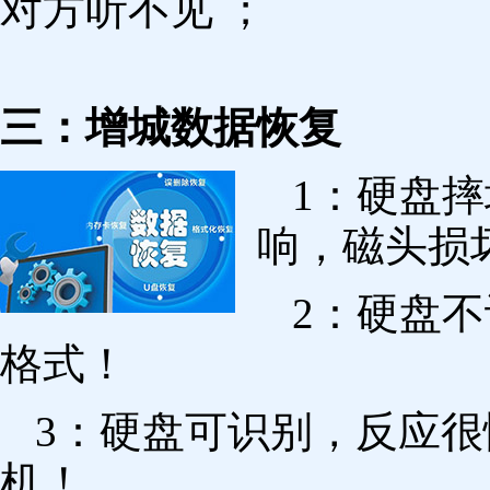
对方听不见 ；
三：增城数据恢复
1：硬盘
响，磁头损
2：硬盘
格式！
3：硬盘可识别，反应
机！