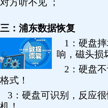
对方听不见 ；
三：浦东数据恢复
1：硬盘
响，磁头损
2：硬盘
格式！
3：硬盘可识别，反应
机！