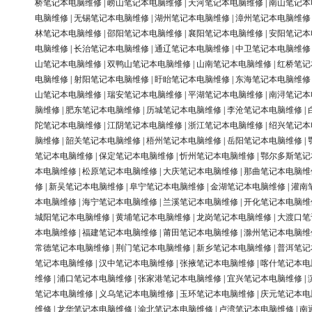
桥笔记本电脑维修
|
崂山笔记本电脑维修
|
天河笔记本电脑维修
|
南山笔记本
电脑维修
|
无锡笔记本电脑维修
|
湖州笔记本电脑维修
|
漳州笔记本电脑维修
林笔记本电脑维修
|
邵阳笔记本电脑维修
|
襄阳笔记本电脑维修
|
安阳笔记本
电脑维修
|
长治笔记本电脑维修
|
通辽笔记本电脑维修
|
中卫笔记本电脑维修
山笔记本电脑维修
|
双鸭山笔记本电脑维修
|
山南笔记本电脑维修
|
红桥笔记
电脑维修
|
射阳笔记本电脑维修
|
盱眙笔记本电脑维修
|
东海笔记本电脑维修
山笔记本电脑维修
|
瑞安笔记本电脑维修
|
平湖笔记本电脑维修
|
南浔笔记本
脑维修
|
肥东笔记本电脑维修
|
历城笔记本电脑维修
|
李沧笔记本电脑维修
|
陀笔记本电脑维修
|
江阴笔记本电脑维修
|
浙江笔记本电脑维修
|
绍兴笔记本
脑维修
|
韶关笔记本电脑维修
|
梧州笔记本电脑维修
|
岳阳笔记本电脑维修
|
笔记本电脑维修
|
保定笔记本电脑维修
|
忻州笔记本电脑维修
|
鄂尔多斯笔记
本电脑维修
|
松原笔记本电脑维修
|
大庆笔记本电脑维修
|
那曲笔记本电脑维
修
|
新吴笔记本电脑维修
|
阜宁笔记本电脑维修
|
金湖笔记本电脑维修
|
灌南
本电脑维修
|
海宁笔记本电脑维修
|
兰溪笔记本电脑维修
|
开化笔记本电脑维
城阳笔记本电脑维修
|
黄埔笔记本电脑维修
|
龙岗笔记本电脑维修
|
大渡口笔
本电脑维修
|
福建笔记本电脑维修
|
莆田笔记本电脑维修
|
滁州笔记本电脑维
常德笔记本电脑维修
|
荆门笔记本电脑维修
|
新乡笔记本电脑维修
|
普洱笔记
笔记本电脑维修
|
汉中笔记本电脑维修
|
张掖笔记本电脑维修
|
喀什笔记本电
维修
|
浦口笔记本电脑维修
|
张家港笔记本电脑维修
|
宜兴笔记本电脑维修
|
笔记本电脑维修
|
义乌笔记本电脑维修
|
玉环笔记本电脑维修
|
庆元笔记本电
维修
|
龙华笔记本电脑维修
|
渝北笔记本电脑维修
|
卢湾笔记本电脑维修
|
南