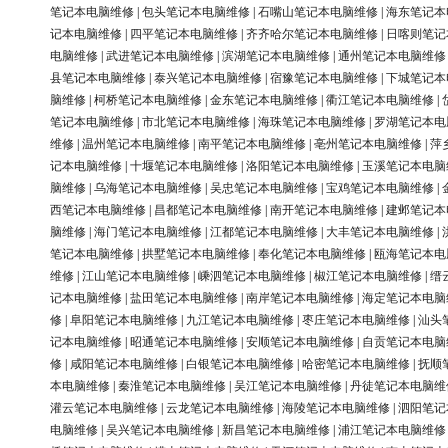
笔记本电脑维修
|
包头笔记本电脑维修
|
石嘴山笔记本电脑维修
|
海东笔记本
记本电脑维修
|
四平笔记本电脑维修
|
齐齐哈尔笔记本电脑维修
|
日喀则笔记
电脑维修
|
武进笔记本电脑维修
|
滨湖笔记本电脑维修
|
通州笔记本电脑维修
县笔记本电脑维修
|
泰兴笔记本电脑维修
|
宿豫笔记本电脑维修
|
下城笔记本
脑维修
|
柯桥笔记本电脑维修
|
金东笔记本电脑维修
|
衢江笔记本电脑维修
|
笔记本电脑维修
|
市北笔记本电脑维修
|
海珠笔记本电脑维修
|
罗湖笔记本电
维修
|
温州笔记本电脑维修
|
南平笔记本电脑维修
|
亳州笔记本电脑维修
|
萍
记本电脑维修
|
十堰笔记本电脑维修
|
洛阳笔记本电脑维修
|
玉溪笔记本电脑
脑维修
|
乌海笔记本电脑维修
|
吴忠笔记本电脑维修
|
宝鸡笔记本电脑维修
|
西笔记本电脑维修
|
昌都笔记本电脑维修
|
南开笔记本电脑维修
|
建邺笔记本
脑维修
|
海门笔记本电脑维修
|
江都笔记本电脑维修
|
大丰笔记本电脑维修
|
笔记本电脑维修
|
拱墅笔记本电脑维修
|
奉化笔记本电脑维修
|
瓯海笔记本电
维修
|
江山笔记本电脑维修
|
嵊泗笔记本电脑维修
|
椒江笔记本电脑维修
|
缙
记本电脑维修
|
盐田笔记本电脑维修
|
南岸笔记本电脑维修
|
海定笔记本电脑
修
|
阜阳笔记本电脑维修
|
九江笔记本电脑维修
|
枣庄笔记本电脑维修
|
汕头
记本电脑维修
|
昭通笔记本电脑维修
|
安顺笔记本电脑维修
|
自贡笔记本电脑
修
|
咸阳笔记本电脑维修
|
白银笔记本电脑维修
|
哈密笔记本电脑维修
|
抚顺
本电脑维修
|
秦淮笔记本电脑维修
|
吴江笔记本电脑维修
|
丹徒笔记本电脑维
灌云笔记本电脑维修
|
云龙笔记本电脑维修
|
海陵笔记本电脑维修
|
泗阳笔记
电脑维修
|
吴兴笔记本电脑维修
|
新昌笔记本电脑维修
|
浦江笔记本电脑维修