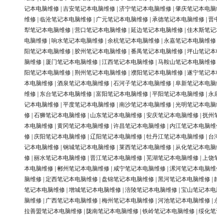
记本电脑维修
|
吉安笔记本电脑维修
|
济宁笔记本电脑维修
|
肇庆笔记本电脑
维修
|
临沧笔记本电脑维修
|
广元笔记本电脑维修
|
承德笔记本电脑维修
|
晋
犁笔记本电脑维修
|
营口笔记本电脑维修
|
延边笔记本电脑维修
|
佳木斯笔记
电脑维修
|
响水笔记本电脑维修
|
余杭笔记本电脑维修
|
永嘉笔记本电脑维修
阳笔记本电脑维修
|
胶州笔记本电脑维修
|
番禺笔记本电脑维修
|
坪山笔记本
脑维修
|
厦门笔记本电脑维修
|
江西笔记本电脑维修
|
马鞍山笔记本电脑维修
阳笔记本电脑维修
|
荆州笔记本电脑维修
|
濮阳笔记本电脑维修
|
遂宁笔记本
本电脑维修
|
酒泉笔记本电脑维修
|
石河子笔记本电脑维修
|
阜新笔记本电脑
维修
|
东台笔记本电脑维修
|
富阳笔记本电脑维修
|
平阳笔记本电脑维修
|
永
记本电脑维修
|
平度笔记本电脑维修
|
南沙笔记本电脑维修
|
光明笔记本电脑
修
|
石狮笔记本电脑维修
|
山东笔记本电脑维修
|
安庆笔记本电脑维修
|
抚州
本电脑维修
|
黄冈笔记本电脑维修
|
许昌笔记本电脑维修
|
内江笔记本电脑维
修
|
庆阳笔记本电脑维修
|
辽阳笔记本电脑维修
|
牡丹江笔记本电脑维修
|
台
记本电脑维修
|
钢城笔记本电脑维修
|
莱西笔记本电脑维修
|
从化笔记本电脑
修
|
丽水笔记本电脑维修
|
晋江笔记本电脑维修
|
芜湖笔记本电脑维修
|
上饶
本电脑维修
|
郴州笔记本电脑维修
|
咸宁笔记本电脑维修
|
漯河笔记本电脑维
脑维修
|
定西笔记本电脑维修
|
盘锦笔记本电脑维修
|
黑河笔记本电脑维修
|
笔记本电脑维修
|
增城笔记本电脑维修
|
涪陵笔记本电脑维修
|
宝山笔记本电
脑维修
|
广西笔记本电脑维修
|
梅州笔记本电脑维修
|
河池笔记本电脑维修
|
拉善盟笔记本电脑维修
|
陇南笔记本电脑维修
|
铁岭笔记本电脑维修
|
绥化笔