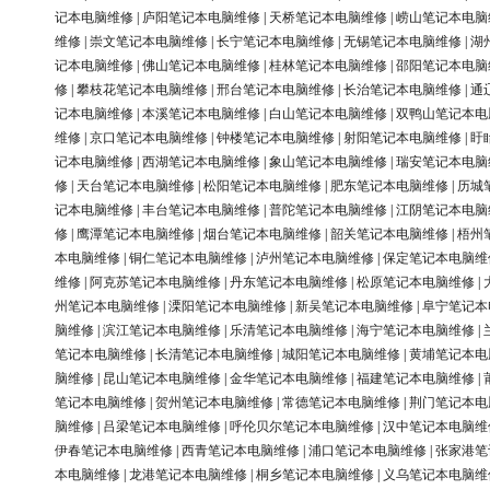
记本电脑维修
|
庐阳笔记本电脑维修
|
天桥笔记本电脑维修
|
崂山笔记本电脑
维修
|
崇文笔记本电脑维修
|
长宁笔记本电脑维修
|
无锡笔记本电脑维修
|
湖
记本电脑维修
|
佛山笔记本电脑维修
|
桂林笔记本电脑维修
|
邵阳笔记本电脑
修
|
攀枝花笔记本电脑维修
|
邢台笔记本电脑维修
|
长治笔记本电脑维修
|
通
记本电脑维修
|
本溪笔记本电脑维修
|
白山笔记本电脑维修
|
双鸭山笔记本电
维修
|
京口笔记本电脑维修
|
钟楼笔记本电脑维修
|
射阳笔记本电脑维修
|
盱
记本电脑维修
|
西湖笔记本电脑维修
|
象山笔记本电脑维修
|
瑞安笔记本电脑
修
|
天台笔记本电脑维修
|
松阳笔记本电脑维修
|
肥东笔记本电脑维修
|
历城
记本电脑维修
|
丰台笔记本电脑维修
|
普陀笔记本电脑维修
|
江阴笔记本电脑
修
|
鹰潭笔记本电脑维修
|
烟台笔记本电脑维修
|
韶关笔记本电脑维修
|
梧州
本电脑维修
|
铜仁笔记本电脑维修
|
泸州笔记本电脑维修
|
保定笔记本电脑维
维修
|
阿克苏笔记本电脑维修
|
丹东笔记本电脑维修
|
松原笔记本电脑维修
|
州笔记本电脑维修
|
溧阳笔记本电脑维修
|
新吴笔记本电脑维修
|
阜宁笔记本
脑维修
|
滨江笔记本电脑维修
|
乐清笔记本电脑维修
|
海宁笔记本电脑维修
|
笔记本电脑维修
|
长清笔记本电脑维修
|
城阳笔记本电脑维修
|
黄埔笔记本电
脑维修
|
昆山笔记本电脑维修
|
金华笔记本电脑维修
|
福建笔记本电脑维修
|
笔记本电脑维修
|
贺州笔记本电脑维修
|
常德笔记本电脑维修
|
荆门笔记本电
脑维修
|
吕梁笔记本电脑维修
|
呼伦贝尔笔记本电脑维修
|
汉中笔记本电脑维
伊春笔记本电脑维修
|
西青笔记本电脑维修
|
浦口笔记本电脑维修
|
张家港笔
本电脑维修
|
龙港笔记本电脑维修
|
桐乡笔记本电脑维修
|
义乌笔记本电脑维