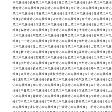
本电脑维修
|
长寿笔记本电脑维修
|
嘉定笔记本电脑维修
|
徐州笔记本电脑维
北海笔记本电脑维修
|
怀化笔记本电脑维修
|
南阳笔记本电脑维修
|
宜宾笔记
笔记本电脑维修
|
淳安笔记本电脑维修
|
江津笔记本电脑维修
|
青浦笔记本电
维修
|
防城港笔记本电脑维修
|
湖南笔记本电脑维修
|
商丘笔记本电脑维修
|
笔记本电脑维修
|
宿迁笔记本电脑维修
|
黄山笔记本电脑维修
|
临沂笔记本电
维修
|
双桥笔记本电脑维修
|
菏泽笔记本电脑维修
|
清远笔记本电脑维修
|
河
记本电脑维修
|
东莞笔记本电脑维修
|
驻马店笔记本电脑维修
|
云南笔记本电
维修
|
巴中笔记本电脑维修
|
荣昌笔记本电脑维修
|
潮州笔记本电脑维修
|
四
记本电脑维修
|
璧山笔记本电脑维修
|
云浮笔记本电脑维修
|
山西笔记本电脑
维修
|
綦江笔记本电脑维修
|
青海笔记本电脑维修
|
陕西笔记本电脑维修
|
甘
笔记本电脑维修
|
西藏笔记本电脑维修
|
合肥笔记本电脑维修
|
天津笔记本电
维修
|
杭州笔记本电脑维修
|
泉州笔记本电脑维修
|
宿州笔记本电脑维修
|
南
记本电脑维修
|
长沙笔记本电脑维修
|
武汉笔记本电脑维修
|
郑州笔记本电脑
维修
|
太原笔记本电脑维修
|
呼和浩特笔记本电脑维修
|
银川笔记本电脑维修
修
|
沈阳笔记本电脑维修
|
长春笔记本电脑维修
|
哈尔滨笔记本电脑维修
|
拉
记本电脑维修
|
金坛笔记本电脑维修
|
梁溪笔记本电脑维修
|
崇川笔记本电脑
维修
|
丰县笔记本电脑维修
|
靖江笔记本电脑维修
|
宿城笔记本电脑维修
|
上
记本电脑维修
|
越城笔记本电脑维修
|
婺城笔记本电脑维修
|
柯城笔记本电脑
修
|
市中笔记本电脑维修
|
市南笔记本电脑维修
|
越秀笔记本电脑维修
|
福田
本电脑维修
|
浦东笔记本电脑维修
|
宁波笔记本电脑维修
|
三明笔记本电脑维