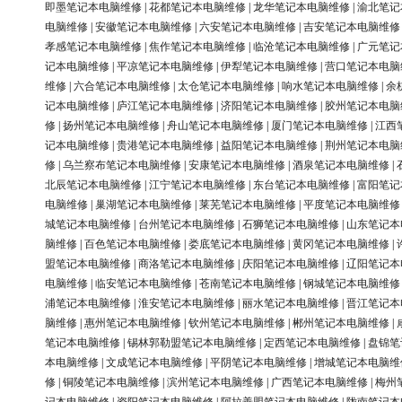
即墨笔记本电脑维修
|
花都笔记本电脑维修
|
龙华笔记本电脑维修
|
渝北笔记
电脑维修
|
安徽笔记本电脑维修
|
六安笔记本电脑维修
|
吉安笔记本电脑维修
孝感笔记本电脑维修
|
焦作笔记本电脑维修
|
临沧笔记本电脑维修
|
广元笔记
记本电脑维修
|
平凉笔记本电脑维修
|
伊犁笔记本电脑维修
|
营口笔记本电脑
维修
|
六合笔记本电脑维修
|
太仓笔记本电脑维修
|
响水笔记本电脑维修
|
余
记本电脑维修
|
庐江笔记本电脑维修
|
济阳笔记本电脑维修
|
胶州笔记本电脑
修
|
扬州笔记本电脑维修
|
舟山笔记本电脑维修
|
厦门笔记本电脑维修
|
江西
记本电脑维修
|
贵港笔记本电脑维修
|
益阳笔记本电脑维修
|
荆州笔记本电脑
修
|
乌兰察布笔记本电脑维修
|
安康笔记本电脑维修
|
酒泉笔记本电脑维修
|
北辰笔记本电脑维修
|
江宁笔记本电脑维修
|
东台笔记本电脑维修
|
富阳笔记
电脑维修
|
巢湖笔记本电脑维修
|
莱芜笔记本电脑维修
|
平度笔记本电脑维修
城笔记本电脑维修
|
台州笔记本电脑维修
|
石狮笔记本电脑维修
|
山东笔记本
脑维修
|
百色笔记本电脑维修
|
娄底笔记本电脑维修
|
黄冈笔记本电脑维修
|
盟笔记本电脑维修
|
商洛笔记本电脑维修
|
庆阳笔记本电脑维修
|
辽阳笔记本
电脑维修
|
临安笔记本电脑维修
|
苍南笔记本电脑维修
|
钢城笔记本电脑维修
浦笔记本电脑维修
|
淮安笔记本电脑维修
|
丽水笔记本电脑维修
|
晋江笔记本
脑维修
|
惠州笔记本电脑维修
|
钦州笔记本电脑维修
|
郴州笔记本电脑维修
|
笔记本电脑维修
|
锡林郭勒盟笔记本电脑维修
|
定西笔记本电脑维修
|
盘锦笔
本电脑维修
|
文成笔记本电脑维修
|
平阴笔记本电脑维修
|
增城笔记本电脑维
修
|
铜陵笔记本电脑维修
|
滨州笔记本电脑维修
|
广西笔记本电脑维修
|
梅州