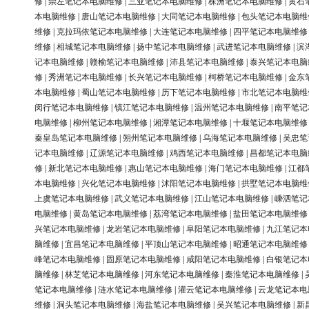
修
|
崇左笔记本电脑维修
|
三亚笔记本电脑维修
|
株洲笔记本电脑维修
|
黄石
本电脑维修
|
唐山笔记本电脑维修
|
大同笔记本电脑维修
|
包头笔记本电脑维
维修
|
克拉玛依笔记本电脑维修
|
大连笔记本电脑维修
|
四平笔记本电脑维修
维修
|
相城笔记本电脑维修
|
扬中笔记本电脑维修
|
武进笔记本电脑维修
|
滨
记本电脑维修
|
赣榆笔记本电脑维修
|
沛县笔记本电脑维修
|
泰兴笔记本电脑
修
|
秀洲笔记本电脑维修
|
长兴笔记本电脑维修
|
柯桥笔记本电脑维修
|
金东
本电脑维修
|
蜀山笔记本电脑维修
|
历下笔记本电脑维修
|
市北笔记本电脑维
闵行笔记本电脑维修
|
镇江笔记本电脑维修
|
温州笔记本电脑维修
|
南平笔记
电脑维修
|
柳州笔记本电脑维修
|
湘潭笔记本电脑维修
|
十堰笔记本电脑维修
秦皇岛笔记本电脑维修
|
朔州笔记本电脑维修
|
乌海笔记本电脑维修
|
吴忠笔
记本电脑维修
|
辽源笔记本电脑维修
|
鸡西笔记本电脑维修
|
昌都笔记本电脑
修
|
新北笔记本电脑维修
|
惠山笔记本电脑维修
|
海门笔记本电脑维修
|
江都
本电脑维修
|
兴化笔记本电脑维修
|
沭阳笔记本电脑维修
|
拱墅笔记本电脑维
上虞笔记本电脑维修
|
武义笔记本电脑维修
|
江山笔记本电脑维修
|
嵊泗笔记
电脑维修
|
黄岛笔记本电脑维修
|
荔湾笔记本电脑维修
|
盐田笔记本电脑维修
兴笔记本电脑维修
|
龙岩笔记本电脑维修
|
阜阳笔记本电脑维修
|
九江笔记本
脑维修
|
宜昌笔记本电脑维修
|
平顶山笔记本电脑维修
|
昭通笔记本电脑维修
峰笔记本电脑维修
|
固原笔记本电脑维修
|
咸阳笔记本电脑维修
|
白银笔记本
脑维修
|
林芝笔记本电脑维修
|
河东笔记本电脑维修
|
秦淮笔记本电脑维修
|
笔记本电脑维修
|
涟水笔记本电脑维修
|
灌云笔记本电脑维修
|
云龙笔记本电
维修
|
洞头笔记本电脑维修
|
海盐笔记本电脑维修
|
吴兴笔记本电脑维修
|
新