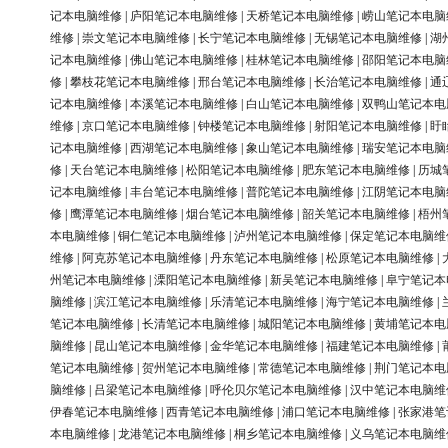
记本电脑维修
|
庐阳笔记本电脑维修
|
天桥笔记本电脑维修
|
崂山笔记本电脑
维修
|
崇文笔记本电脑维修
|
长宁笔记本电脑维修
|
无锡笔记本电脑维修
|
湖
记本电脑维修
|
佛山笔记本电脑维修
|
桂林笔记本电脑维修
|
邵阳笔记本电脑
修
|
攀枝花笔记本电脑维修
|
邢台笔记本电脑维修
|
长治笔记本电脑维修
|
通
记本电脑维修
|
本溪笔记本电脑维修
|
白山笔记本电脑维修
|
双鸭山笔记本电
维修
|
京口笔记本电脑维修
|
钟楼笔记本电脑维修
|
射阳笔记本电脑维修
|
盱
记本电脑维修
|
西湖笔记本电脑维修
|
象山笔记本电脑维修
|
瑞安笔记本电脑
修
|
天台笔记本电脑维修
|
松阳笔记本电脑维修
|
肥东笔记本电脑维修
|
历城
记本电脑维修
|
丰台笔记本电脑维修
|
普陀笔记本电脑维修
|
江阴笔记本电脑
修
|
鹰潭笔记本电脑维修
|
烟台笔记本电脑维修
|
韶关笔记本电脑维修
|
梧州
本电脑维修
|
铜仁笔记本电脑维修
|
泸州笔记本电脑维修
|
保定笔记本电脑维
维修
|
阿克苏笔记本电脑维修
|
丹东笔记本电脑维修
|
松原笔记本电脑维修
|
州笔记本电脑维修
|
溧阳笔记本电脑维修
|
新吴笔记本电脑维修
|
阜宁笔记本
脑维修
|
滨江笔记本电脑维修
|
乐清笔记本电脑维修
|
海宁笔记本电脑维修
|
笔记本电脑维修
|
长清笔记本电脑维修
|
城阳笔记本电脑维修
|
黄埔笔记本电
脑维修
|
昆山笔记本电脑维修
|
金华笔记本电脑维修
|
福建笔记本电脑维修
|
笔记本电脑维修
|
贺州笔记本电脑维修
|
常德笔记本电脑维修
|
荆门笔记本电
脑维修
|
吕梁笔记本电脑维修
|
呼伦贝尔笔记本电脑维修
|
汉中笔记本电脑维
伊春笔记本电脑维修
|
西青笔记本电脑维修
|
浦口笔记本电脑维修
|
张家港笔
本电脑维修
|
龙港笔记本电脑维修
|
桐乡笔记本电脑维修
|
义乌笔记本电脑维