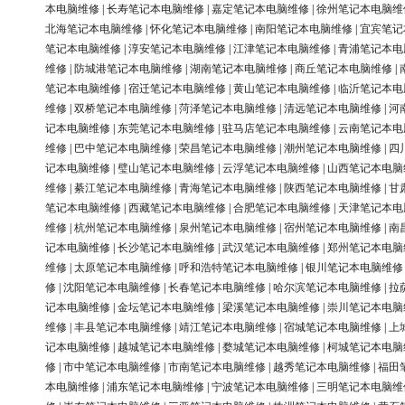
本电脑维修
|
长寿笔记本电脑维修
|
嘉定笔记本电脑维修
|
徐州笔记本电脑维
北海笔记本电脑维修
|
怀化笔记本电脑维修
|
南阳笔记本电脑维修
|
宜宾笔记
笔记本电脑维修
|
淳安笔记本电脑维修
|
江津笔记本电脑维修
|
青浦笔记本电
维修
|
防城港笔记本电脑维修
|
湖南笔记本电脑维修
|
商丘笔记本电脑维修
|
笔记本电脑维修
|
宿迁笔记本电脑维修
|
黄山笔记本电脑维修
|
临沂笔记本电
维修
|
双桥笔记本电脑维修
|
菏泽笔记本电脑维修
|
清远笔记本电脑维修
|
河
记本电脑维修
|
东莞笔记本电脑维修
|
驻马店笔记本电脑维修
|
云南笔记本电
维修
|
巴中笔记本电脑维修
|
荣昌笔记本电脑维修
|
潮州笔记本电脑维修
|
四
记本电脑维修
|
璧山笔记本电脑维修
|
云浮笔记本电脑维修
|
山西笔记本电脑
维修
|
綦江笔记本电脑维修
|
青海笔记本电脑维修
|
陕西笔记本电脑维修
|
甘
笔记本电脑维修
|
西藏笔记本电脑维修
|
合肥笔记本电脑维修
|
天津笔记本电
维修
|
杭州笔记本电脑维修
|
泉州笔记本电脑维修
|
宿州笔记本电脑维修
|
南
记本电脑维修
|
长沙笔记本电脑维修
|
武汉笔记本电脑维修
|
郑州笔记本电脑
维修
|
太原笔记本电脑维修
|
呼和浩特笔记本电脑维修
|
银川笔记本电脑维修
修
|
沈阳笔记本电脑维修
|
长春笔记本电脑维修
|
哈尔滨笔记本电脑维修
|
拉
记本电脑维修
|
金坛笔记本电脑维修
|
梁溪笔记本电脑维修
|
崇川笔记本电脑
维修
|
丰县笔记本电脑维修
|
靖江笔记本电脑维修
|
宿城笔记本电脑维修
|
上
记本电脑维修
|
越城笔记本电脑维修
|
婺城笔记本电脑维修
|
柯城笔记本电脑
修
|
市中笔记本电脑维修
|
市南笔记本电脑维修
|
越秀笔记本电脑维修
|
福田
本电脑维修
|
浦东笔记本电脑维修
|
宁波笔记本电脑维修
|
三明笔记本电脑维