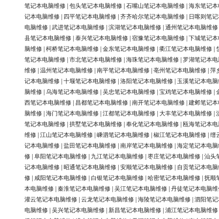
笔记本电脑维修
|
包头笔记本电脑维修
|
石嘴山笔记本电脑维修
|
海东笔记本
记本电脑维修
|
四平笔记本电脑维修
|
齐齐哈尔笔记本电脑维修
|
日喀则笔记
电脑维修
|
武进笔记本电脑维修
|
滨湖笔记本电脑维修
|
通州笔记本电脑维修
县笔记本电脑维修
|
泰兴笔记本电脑维修
|
宿豫笔记本电脑维修
|
下城笔记本
脑维修
|
柯桥笔记本电脑维修
|
金东笔记本电脑维修
|
衢江笔记本电脑维修
|
笔记本电脑维修
|
市北笔记本电脑维修
|
海珠笔记本电脑维修
|
罗湖笔记本电
维修
|
温州笔记本电脑维修
|
南平笔记本电脑维修
|
亳州笔记本电脑维修
|
萍
记本电脑维修
|
十堰笔记本电脑维修
|
洛阳笔记本电脑维修
|
玉溪笔记本电脑
脑维修
|
乌海笔记本电脑维修
|
吴忠笔记本电脑维修
|
宝鸡笔记本电脑维修
|
西笔记本电脑维修
|
昌都笔记本电脑维修
|
南开笔记本电脑维修
|
建邺笔记本
脑维修
|
海门笔记本电脑维修
|
江都笔记本电脑维修
|
大丰笔记本电脑维修
|
笔记本电脑维修
|
拱墅笔记本电脑维修
|
奉化笔记本电脑维修
|
瓯海笔记本电
维修
|
江山笔记本电脑维修
|
嵊泗笔记本电脑维修
|
椒江笔记本电脑维修
|
缙
记本电脑维修
|
盐田笔记本电脑维修
|
南岸笔记本电脑维修
|
海定笔记本电脑
修
|
阜阳笔记本电脑维修
|
九江笔记本电脑维修
|
枣庄笔记本电脑维修
|
汕头
记本电脑维修
|
昭通笔记本电脑维修
|
安顺笔记本电脑维修
|
自贡笔记本电脑
修
|
咸阳笔记本电脑维修
|
白银笔记本电脑维修
|
哈密笔记本电脑维修
|
抚顺
本电脑维修
|
秦淮笔记本电脑维修
|
吴江笔记本电脑维修
|
丹徒笔记本电脑维
灌云笔记本电脑维修
|
云龙笔记本电脑维修
|
海陵笔记本电脑维修
|
泗阳笔记
电脑维修
|
吴兴笔记本电脑维修
|
新昌笔记本电脑维修
|
浦江笔记本电脑维修