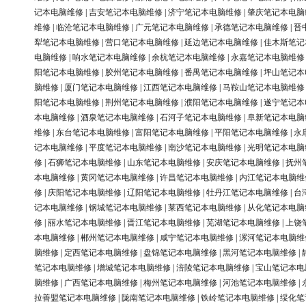
记本电脑维修
|
吉安笔记本电脑维修
|
济宁笔记本电脑维修
|
肇庆笔记本电脑
维修
|
临沧笔记本电脑维修
|
广元笔记本电脑维修
|
承德笔记本电脑维修
|
晋
犁笔记本电脑维修
|
营口笔记本电脑维修
|
延边笔记本电脑维修
|
佳木斯笔记
电脑维修
|
响水笔记本电脑维修
|
余杭笔记本电脑维修
|
永嘉笔记本电脑维修
阳笔记本电脑维修
|
胶州笔记本电脑维修
|
番禺笔记本电脑维修
|
坪山笔记本
脑维修
|
厦门笔记本电脑维修
|
江西笔记本电脑维修
|
马鞍山笔记本电脑维修
阳笔记本电脑维修
|
荆州笔记本电脑维修
|
濮阳笔记本电脑维修
|
遂宁笔记本
本电脑维修
|
酒泉笔记本电脑维修
|
石河子笔记本电脑维修
|
阜新笔记本电脑
维修
|
东台笔记本电脑维修
|
富阳笔记本电脑维修
|
平阳笔记本电脑维修
|
永
记本电脑维修
|
平度笔记本电脑维修
|
南沙笔记本电脑维修
|
光明笔记本电脑
修
|
石狮笔记本电脑维修
|
山东笔记本电脑维修
|
安庆笔记本电脑维修
|
抚州
本电脑维修
|
黄冈笔记本电脑维修
|
许昌笔记本电脑维修
|
内江笔记本电脑维
修
|
庆阳笔记本电脑维修
|
辽阳笔记本电脑维修
|
牡丹江笔记本电脑维修
|
台
记本电脑维修
|
钢城笔记本电脑维修
|
莱西笔记本电脑维修
|
从化笔记本电脑
修
|
丽水笔记本电脑维修
|
晋江笔记本电脑维修
|
芜湖笔记本电脑维修
|
上饶
本电脑维修
|
郴州笔记本电脑维修
|
咸宁笔记本电脑维修
|
漯河笔记本电脑维
脑维修
|
定西笔记本电脑维修
|
盘锦笔记本电脑维修
|
黑河笔记本电脑维修
|
笔记本电脑维修
|
增城笔记本电脑维修
|
涪陵笔记本电脑维修
|
宝山笔记本电
脑维修
|
广西笔记本电脑维修
|
梅州笔记本电脑维修
|
河池笔记本电脑维修
|
拉善盟笔记本电脑维修
|
陇南笔记本电脑维修
|
铁岭笔记本电脑维修
|
绥化笔