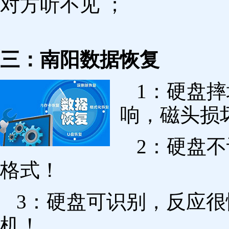
对方听不见 ；
三：南阳数据恢复
1：硬盘
响，磁头损
2：硬盘
格式！
3：硬盘可识别，反应
机！