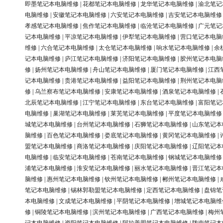
即墨笔记本电脑维修
|
花都笔记本电脑维修
|
龙华笔记本电脑维修
|
渝北笔记
电脑维修
|
安徽笔记本电脑维修
|
六安笔记本电脑维修
|
吉安笔记本电脑维修
孝感笔记本电脑维修
|
焦作笔记本电脑维修
|
临沧笔记本电脑维修
|
广元笔记
记本电脑维修
|
平凉笔记本电脑维修
|
伊犁笔记本电脑维修
|
营口笔记本电脑
维修
|
六合笔记本电脑维修
|
太仓笔记本电脑维修
|
响水笔记本电脑维修
|
余
记本电脑维修
|
庐江笔记本电脑维修
|
济阳笔记本电脑维修
|
胶州笔记本电脑
修
|
扬州笔记本电脑维修
|
舟山笔记本电脑维修
|
厦门笔记本电脑维修
|
江西
记本电脑维修
|
贵港笔记本电脑维修
|
益阳笔记本电脑维修
|
荆州笔记本电脑
修
|
乌兰察布笔记本电脑维修
|
安康笔记本电脑维修
|
酒泉笔记本电脑维修
|
北辰笔记本电脑维修
|
江宁笔记本电脑维修
|
东台笔记本电脑维修
|
富阳笔记
电脑维修
|
巢湖笔记本电脑维修
|
莱芜笔记本电脑维修
|
平度笔记本电脑维修
城笔记本电脑维修
|
台州笔记本电脑维修
|
石狮笔记本电脑维修
|
山东笔记本
脑维修
|
百色笔记本电脑维修
|
娄底笔记本电脑维修
|
黄冈笔记本电脑维修
|
盟笔记本电脑维修
|
商洛笔记本电脑维修
|
庆阳笔记本电脑维修
|
辽阳笔记本
电脑维修
|
临安笔记本电脑维修
|
苍南笔记本电脑维修
|
钢城笔记本电脑维修
浦笔记本电脑维修
|
淮安笔记本电脑维修
|
丽水笔记本电脑维修
|
晋江笔记本
脑维修
|
惠州笔记本电脑维修
|
钦州笔记本电脑维修
|
郴州笔记本电脑维修
|
笔记本电脑维修
|
锡林郭勒盟笔记本电脑维修
|
定西笔记本电脑维修
|
盘锦笔
本电脑维修
|
文成笔记本电脑维修
|
平阴笔记本电脑维修
|
增城笔记本电脑维
修
|
铜陵笔记本电脑维修
|
滨州笔记本电脑维修
|
广西笔记本电脑维修
|
梅州