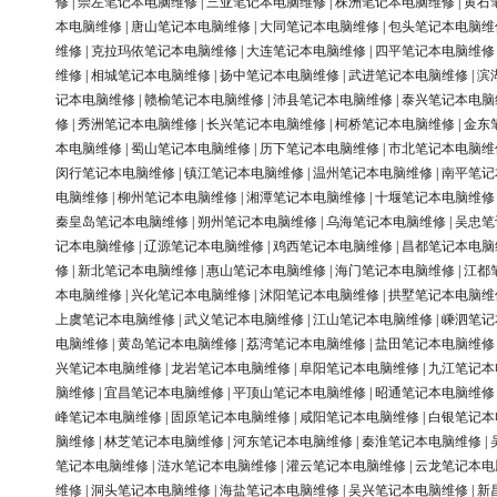
修
|
崇左笔记本电脑维修
|
三亚笔记本电脑维修
|
株洲笔记本电脑维修
|
黄石
本电脑维修
|
唐山笔记本电脑维修
|
大同笔记本电脑维修
|
包头笔记本电脑维
维修
|
克拉玛依笔记本电脑维修
|
大连笔记本电脑维修
|
四平笔记本电脑维修
维修
|
相城笔记本电脑维修
|
扬中笔记本电脑维修
|
武进笔记本电脑维修
|
滨
记本电脑维修
|
赣榆笔记本电脑维修
|
沛县笔记本电脑维修
|
泰兴笔记本电脑
修
|
秀洲笔记本电脑维修
|
长兴笔记本电脑维修
|
柯桥笔记本电脑维修
|
金东
本电脑维修
|
蜀山笔记本电脑维修
|
历下笔记本电脑维修
|
市北笔记本电脑维
闵行笔记本电脑维修
|
镇江笔记本电脑维修
|
温州笔记本电脑维修
|
南平笔记
电脑维修
|
柳州笔记本电脑维修
|
湘潭笔记本电脑维修
|
十堰笔记本电脑维修
秦皇岛笔记本电脑维修
|
朔州笔记本电脑维修
|
乌海笔记本电脑维修
|
吴忠笔
记本电脑维修
|
辽源笔记本电脑维修
|
鸡西笔记本电脑维修
|
昌都笔记本电脑
修
|
新北笔记本电脑维修
|
惠山笔记本电脑维修
|
海门笔记本电脑维修
|
江都
本电脑维修
|
兴化笔记本电脑维修
|
沭阳笔记本电脑维修
|
拱墅笔记本电脑维
上虞笔记本电脑维修
|
武义笔记本电脑维修
|
江山笔记本电脑维修
|
嵊泗笔记
电脑维修
|
黄岛笔记本电脑维修
|
荔湾笔记本电脑维修
|
盐田笔记本电脑维修
兴笔记本电脑维修
|
龙岩笔记本电脑维修
|
阜阳笔记本电脑维修
|
九江笔记本
脑维修
|
宜昌笔记本电脑维修
|
平顶山笔记本电脑维修
|
昭通笔记本电脑维修
峰笔记本电脑维修
|
固原笔记本电脑维修
|
咸阳笔记本电脑维修
|
白银笔记本
脑维修
|
林芝笔记本电脑维修
|
河东笔记本电脑维修
|
秦淮笔记本电脑维修
|
笔记本电脑维修
|
涟水笔记本电脑维修
|
灌云笔记本电脑维修
|
云龙笔记本电
维修
|
洞头笔记本电脑维修
|
海盐笔记本电脑维修
|
吴兴笔记本电脑维修
|
新