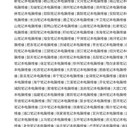
桥笔记本电脑维修
|
崂山笔记本电脑维修
|
天河笔记本电脑维修
|
南山笔记本
电脑维修
|
无锡笔记本电脑维修
|
湖州笔记本电脑维修
|
漳州笔记本电脑维修
林笔记本电脑维修
|
邵阳笔记本电脑维修
|
襄阳笔记本电脑维修
|
安阳笔记本
电脑维修
|
长治笔记本电脑维修
|
通辽笔记本电脑维修
|
中卫笔记本电脑维修
山笔记本电脑维修
|
双鸭山笔记本电脑维修
|
山南笔记本电脑维修
|
红桥笔记
电脑维修
|
射阳笔记本电脑维修
|
盱眙笔记本电脑维修
|
东海笔记本电脑维修
山笔记本电脑维修
|
瑞安笔记本电脑维修
|
平湖笔记本电脑维修
|
南浔笔记本
脑维修
|
肥东笔记本电脑维修
|
历城笔记本电脑维修
|
李沧笔记本电脑维修
|
陀笔记本电脑维修
|
江阴笔记本电脑维修
|
浙江笔记本电脑维修
|
绍兴笔记本
脑维修
|
韶关笔记本电脑维修
|
梧州笔记本电脑维修
|
岳阳笔记本电脑维修
|
笔记本电脑维修
|
保定笔记本电脑维修
|
忻州笔记本电脑维修
|
鄂尔多斯笔记
本电脑维修
|
松原笔记本电脑维修
|
大庆笔记本电脑维修
|
那曲笔记本电脑维
修
|
新吴笔记本电脑维修
|
阜宁笔记本电脑维修
|
金湖笔记本电脑维修
|
灌南
本电脑维修
|
海宁笔记本电脑维修
|
兰溪笔记本电脑维修
|
开化笔记本电脑维
城阳笔记本电脑维修
|
黄埔笔记本电脑维修
|
龙岗笔记本电脑维修
|
大渡口笔
本电脑维修
|
福建笔记本电脑维修
|
莆田笔记本电脑维修
|
滁州笔记本电脑维
常德笔记本电脑维修
|
荆门笔记本电脑维修
|
新乡笔记本电脑维修
|
普洱笔记
笔记本电脑维修
|
汉中笔记本电脑维修
|
张掖笔记本电脑维修
|
喀什笔记本电
维修
|
浦口笔记本电脑维修
|
张家港笔记本电脑维修
|
宜兴笔记本电脑维修
|
笔记本电脑维修
|
义乌笔记本电脑维修
|
玉环笔记本电脑维修
|
庆元笔记本电
维修
|
龙华笔记本电脑维修
|
渝北笔记本电脑维修
|
卢湾笔记本电脑维修
|
南