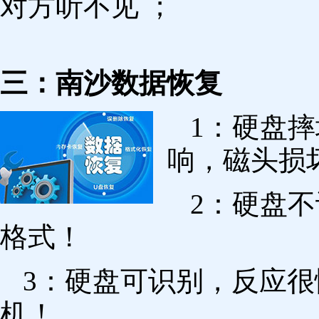
对方听不见 ；
三：南沙数据恢复
1：硬盘
响，磁头损
2：硬盘
格式！
3：硬盘可识别，反应
机！