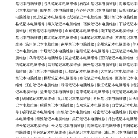
笔记本电脑维修
|
包头笔记本电脑维修
|
石嘴山笔记本电脑维修
|
海东笔记本
记本电脑维修
|
四平笔记本电脑维修
|
齐齐哈尔笔记本电脑维修
|
日喀则笔记
电脑维修
|
武进笔记本电脑维修
|
滨湖笔记本电脑维修
|
通州笔记本电脑维修
县笔记本电脑维修
|
泰兴笔记本电脑维修
|
宿豫笔记本电脑维修
|
下城笔记本
脑维修
|
柯桥笔记本电脑维修
|
金东笔记本电脑维修
|
衢江笔记本电脑维修
|
笔记本电脑维修
|
市北笔记本电脑维修
|
海珠笔记本电脑维修
|
罗湖笔记本电
维修
|
温州笔记本电脑维修
|
南平笔记本电脑维修
|
亳州笔记本电脑维修
|
萍
记本电脑维修
|
十堰笔记本电脑维修
|
洛阳笔记本电脑维修
|
玉溪笔记本电脑
脑维修
|
乌海笔记本电脑维修
|
吴忠笔记本电脑维修
|
宝鸡笔记本电脑维修
|
西笔记本电脑维修
|
昌都笔记本电脑维修
|
南开笔记本电脑维修
|
建邺笔记本
脑维修
|
海门笔记本电脑维修
|
江都笔记本电脑维修
|
大丰笔记本电脑维修
|
笔记本电脑维修
|
拱墅笔记本电脑维修
|
奉化笔记本电脑维修
|
瓯海笔记本电
维修
|
江山笔记本电脑维修
|
嵊泗笔记本电脑维修
|
椒江笔记本电脑维修
|
缙
记本电脑维修
|
盐田笔记本电脑维修
|
南岸笔记本电脑维修
|
海定笔记本电脑
修
|
阜阳笔记本电脑维修
|
九江笔记本电脑维修
|
枣庄笔记本电脑维修
|
汕头
记本电脑维修
|
昭通笔记本电脑维修
|
安顺笔记本电脑维修
|
自贡笔记本电脑
修
|
咸阳笔记本电脑维修
|
白银笔记本电脑维修
|
哈密笔记本电脑维修
|
抚顺
本电脑维修
|
秦淮笔记本电脑维修
|
吴江笔记本电脑维修
|
丹徒笔记本电脑维
灌云笔记本电脑维修
|
云龙笔记本电脑维修
|
海陵笔记本电脑维修
|
泗阳笔记
电脑维修
|
吴兴笔记本电脑维修
|
新昌笔记本电脑维修
|
浦江笔记本电脑维修