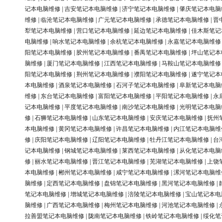
记本电脑维修
|
吉安笔记本电脑维修
|
济宁笔记本电脑维修
|
肇庆笔记本电脑
维修
|
临沧笔记本电脑维修
|
广元笔记本电脑维修
|
承德笔记本电脑维修
|
晋
犁笔记本电脑维修
|
营口笔记本电脑维修
|
延边笔记本电脑维修
|
佳木斯笔记
电脑维修
|
响水笔记本电脑维修
|
余杭笔记本电脑维修
|
永嘉笔记本电脑维修
阳笔记本电脑维修
|
胶州笔记本电脑维修
|
番禺笔记本电脑维修
|
坪山笔记本
脑维修
|
厦门笔记本电脑维修
|
江西笔记本电脑维修
|
马鞍山笔记本电脑维修
阳笔记本电脑维修
|
荆州笔记本电脑维修
|
濮阳笔记本电脑维修
|
遂宁笔记本
本电脑维修
|
酒泉笔记本电脑维修
|
石河子笔记本电脑维修
|
阜新笔记本电脑
维修
|
东台笔记本电脑维修
|
富阳笔记本电脑维修
|
平阳笔记本电脑维修
|
永
记本电脑维修
|
平度笔记本电脑维修
|
南沙笔记本电脑维修
|
光明笔记本电脑
修
|
石狮笔记本电脑维修
|
山东笔记本电脑维修
|
安庆笔记本电脑维修
|
抚州
本电脑维修
|
黄冈笔记本电脑维修
|
许昌笔记本电脑维修
|
内江笔记本电脑维
修
|
庆阳笔记本电脑维修
|
辽阳笔记本电脑维修
|
牡丹江笔记本电脑维修
|
台
记本电脑维修
|
钢城笔记本电脑维修
|
莱西笔记本电脑维修
|
从化笔记本电脑
修
|
丽水笔记本电脑维修
|
晋江笔记本电脑维修
|
芜湖笔记本电脑维修
|
上饶
本电脑维修
|
郴州笔记本电脑维修
|
咸宁笔记本电脑维修
|
漯河笔记本电脑维
脑维修
|
定西笔记本电脑维修
|
盘锦笔记本电脑维修
|
黑河笔记本电脑维修
|
笔记本电脑维修
|
增城笔记本电脑维修
|
涪陵笔记本电脑维修
|
宝山笔记本电
脑维修
|
广西笔记本电脑维修
|
梅州笔记本电脑维修
|
河池笔记本电脑维修
|
拉善盟笔记本电脑维修
|
陇南笔记本电脑维修
|
铁岭笔记本电脑维修
|
绥化笔