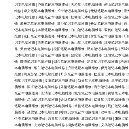
记本电脑维修
|
庐阳笔记本电脑维修
|
天桥笔记本电脑维修
|
崂山笔记本电脑
维修
|
崇文笔记本电脑维修
|
长宁笔记本电脑维修
|
无锡笔记本电脑维修
|
湖
记本电脑维修
|
佛山笔记本电脑维修
|
桂林笔记本电脑维修
|
邵阳笔记本电脑
修
|
攀枝花笔记本电脑维修
|
邢台笔记本电脑维修
|
长治笔记本电脑维修
|
通
记本电脑维修
|
本溪笔记本电脑维修
|
白山笔记本电脑维修
|
双鸭山笔记本电
维修
|
京口笔记本电脑维修
|
钟楼笔记本电脑维修
|
射阳笔记本电脑维修
|
盱
记本电脑维修
|
西湖笔记本电脑维修
|
象山笔记本电脑维修
|
瑞安笔记本电脑
修
|
天台笔记本电脑维修
|
松阳笔记本电脑维修
|
肥东笔记本电脑维修
|
历城
记本电脑维修
|
丰台笔记本电脑维修
|
普陀笔记本电脑维修
|
江阴笔记本电脑
修
|
鹰潭笔记本电脑维修
|
烟台笔记本电脑维修
|
韶关笔记本电脑维修
|
梧州
本电脑维修
|
铜仁笔记本电脑维修
|
泸州笔记本电脑维修
|
保定笔记本电脑维
维修
|
阿克苏笔记本电脑维修
|
丹东笔记本电脑维修
|
松原笔记本电脑维修
|
州笔记本电脑维修
|
溧阳笔记本电脑维修
|
新吴笔记本电脑维修
|
阜宁笔记本
脑维修
|
滨江笔记本电脑维修
|
乐清笔记本电脑维修
|
海宁笔记本电脑维修
|
笔记本电脑维修
|
长清笔记本电脑维修
|
城阳笔记本电脑维修
|
黄埔笔记本电
脑维修
|
昆山笔记本电脑维修
|
金华笔记本电脑维修
|
福建笔记本电脑维修
|
笔记本电脑维修
|
贺州笔记本电脑维修
|
常德笔记本电脑维修
|
荆门笔记本电
脑维修
|
吕梁笔记本电脑维修
|
呼伦贝尔笔记本电脑维修
|
汉中笔记本电脑维
伊春笔记本电脑维修
|
西青笔记本电脑维修
|
浦口笔记本电脑维修
|
张家港笔
本电脑维修
|
龙港笔记本电脑维修
|
桐乡笔记本电脑维修
|
义乌笔记本电脑维