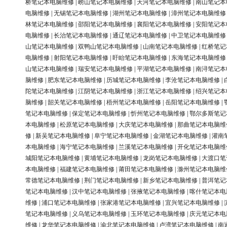
桥笔记本电脑维修
|
崂山笔记本电脑维修
|
天河笔记本电脑维修
|
南山笔记本
电脑维修
|
无锡笔记本电脑维修
|
湖州笔记本电脑维修
|
漳州笔记本电脑维修
林笔记本电脑维修
|
邵阳笔记本电脑维修
|
襄阳笔记本电脑维修
|
安阳笔记本
电脑维修
|
长治笔记本电脑维修
|
通辽笔记本电脑维修
|
中卫笔记本电脑维修
山笔记本电脑维修
|
双鸭山笔记本电脑维修
|
山南笔记本电脑维修
|
红桥笔记
电脑维修
|
射阳笔记本电脑维修
|
盱眙笔记本电脑维修
|
东海笔记本电脑维修
山笔记本电脑维修
|
瑞安笔记本电脑维修
|
平湖笔记本电脑维修
|
南浔笔记本
脑维修
|
肥东笔记本电脑维修
|
历城笔记本电脑维修
|
李沧笔记本电脑维修
|
陀笔记本电脑维修
|
江阴笔记本电脑维修
|
浙江笔记本电脑维修
|
绍兴笔记本
脑维修
|
韶关笔记本电脑维修
|
梧州笔记本电脑维修
|
岳阳笔记本电脑维修
|
笔记本电脑维修
|
保定笔记本电脑维修
|
忻州笔记本电脑维修
|
鄂尔多斯笔记
本电脑维修
|
松原笔记本电脑维修
|
大庆笔记本电脑维修
|
那曲笔记本电脑维
修
|
新吴笔记本电脑维修
|
阜宁笔记本电脑维修
|
金湖笔记本电脑维修
|
灌南
本电脑维修
|
海宁笔记本电脑维修
|
兰溪笔记本电脑维修
|
开化笔记本电脑维
城阳笔记本电脑维修
|
黄埔笔记本电脑维修
|
龙岗笔记本电脑维修
|
大渡口笔
本电脑维修
|
福建笔记本电脑维修
|
莆田笔记本电脑维修
|
滁州笔记本电脑维
常德笔记本电脑维修
|
荆门笔记本电脑维修
|
新乡笔记本电脑维修
|
普洱笔记
笔记本电脑维修
|
汉中笔记本电脑维修
|
张掖笔记本电脑维修
|
喀什笔记本电
维修
|
浦口笔记本电脑维修
|
张家港笔记本电脑维修
|
宜兴笔记本电脑维修
|
笔记本电脑维修
|
义乌笔记本电脑维修
|
玉环笔记本电脑维修
|
庆元笔记本电
维修
|
龙华笔记本电脑维修
|
渝北笔记本电脑维修
|
卢湾笔记本电脑维修
|
南