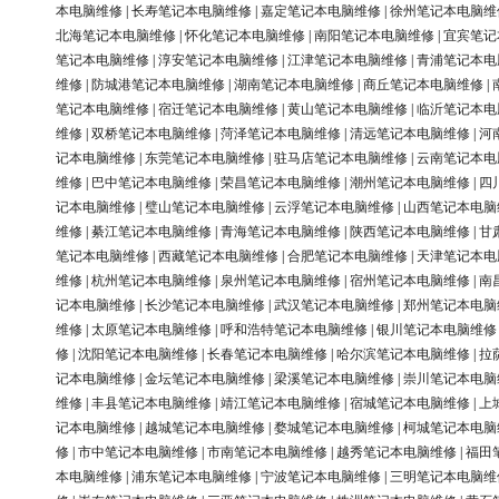
本电脑维修
|
长寿笔记本电脑维修
|
嘉定笔记本电脑维修
|
徐州笔记本电脑维
北海笔记本电脑维修
|
怀化笔记本电脑维修
|
南阳笔记本电脑维修
|
宜宾笔记
笔记本电脑维修
|
淳安笔记本电脑维修
|
江津笔记本电脑维修
|
青浦笔记本电
维修
|
防城港笔记本电脑维修
|
湖南笔记本电脑维修
|
商丘笔记本电脑维修
|
笔记本电脑维修
|
宿迁笔记本电脑维修
|
黄山笔记本电脑维修
|
临沂笔记本电
维修
|
双桥笔记本电脑维修
|
菏泽笔记本电脑维修
|
清远笔记本电脑维修
|
河
记本电脑维修
|
东莞笔记本电脑维修
|
驻马店笔记本电脑维修
|
云南笔记本电
维修
|
巴中笔记本电脑维修
|
荣昌笔记本电脑维修
|
潮州笔记本电脑维修
|
四
记本电脑维修
|
璧山笔记本电脑维修
|
云浮笔记本电脑维修
|
山西笔记本电脑
维修
|
綦江笔记本电脑维修
|
青海笔记本电脑维修
|
陕西笔记本电脑维修
|
甘
笔记本电脑维修
|
西藏笔记本电脑维修
|
合肥笔记本电脑维修
|
天津笔记本电
维修
|
杭州笔记本电脑维修
|
泉州笔记本电脑维修
|
宿州笔记本电脑维修
|
南
记本电脑维修
|
长沙笔记本电脑维修
|
武汉笔记本电脑维修
|
郑州笔记本电脑
维修
|
太原笔记本电脑维修
|
呼和浩特笔记本电脑维修
|
银川笔记本电脑维修
修
|
沈阳笔记本电脑维修
|
长春笔记本电脑维修
|
哈尔滨笔记本电脑维修
|
拉
记本电脑维修
|
金坛笔记本电脑维修
|
梁溪笔记本电脑维修
|
崇川笔记本电脑
维修
|
丰县笔记本电脑维修
|
靖江笔记本电脑维修
|
宿城笔记本电脑维修
|
上
记本电脑维修
|
越城笔记本电脑维修
|
婺城笔记本电脑维修
|
柯城笔记本电脑
修
|
市中笔记本电脑维修
|
市南笔记本电脑维修
|
越秀笔记本电脑维修
|
福田
本电脑维修
|
浦东笔记本电脑维修
|
宁波笔记本电脑维修
|
三明笔记本电脑维