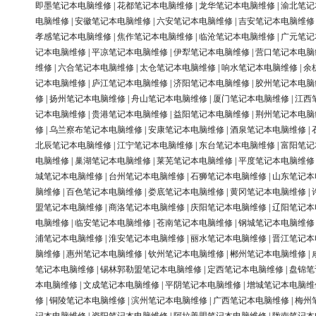
即墨笔记本电脑维修
|
花都笔记本电脑维修
|
龙华笔记本电脑维修
|
渝北笔记
电脑维修
|
安徽笔记本电脑维修
|
六安笔记本电脑维修
|
吉安笔记本电脑维修
孝感笔记本电脑维修
|
焦作笔记本电脑维修
|
临沧笔记本电脑维修
|
广元笔记
记本电脑维修
|
平凉笔记本电脑维修
|
伊犁笔记本电脑维修
|
营口笔记本电脑
维修
|
六合笔记本电脑维修
|
太仓笔记本电脑维修
|
响水笔记本电脑维修
|
余
记本电脑维修
|
庐江笔记本电脑维修
|
济阳笔记本电脑维修
|
胶州笔记本电脑
修
|
扬州笔记本电脑维修
|
舟山笔记本电脑维修
|
厦门笔记本电脑维修
|
江西
记本电脑维修
|
贵港笔记本电脑维修
|
益阳笔记本电脑维修
|
荆州笔记本电脑
修
|
乌兰察布笔记本电脑维修
|
安康笔记本电脑维修
|
酒泉笔记本电脑维修
|
北辰笔记本电脑维修
|
江宁笔记本电脑维修
|
东台笔记本电脑维修
|
富阳笔记
电脑维修
|
巢湖笔记本电脑维修
|
莱芜笔记本电脑维修
|
平度笔记本电脑维修
城笔记本电脑维修
|
台州笔记本电脑维修
|
石狮笔记本电脑维修
|
山东笔记本
脑维修
|
百色笔记本电脑维修
|
娄底笔记本电脑维修
|
黄冈笔记本电脑维修
|
盟笔记本电脑维修
|
商洛笔记本电脑维修
|
庆阳笔记本电脑维修
|
辽阳笔记本
电脑维修
|
临安笔记本电脑维修
|
苍南笔记本电脑维修
|
钢城笔记本电脑维修
浦笔记本电脑维修
|
淮安笔记本电脑维修
|
丽水笔记本电脑维修
|
晋江笔记本
脑维修
|
惠州笔记本电脑维修
|
钦州笔记本电脑维修
|
郴州笔记本电脑维修
|
笔记本电脑维修
|
锡林郭勒盟笔记本电脑维修
|
定西笔记本电脑维修
|
盘锦笔
本电脑维修
|
文成笔记本电脑维修
|
平阴笔记本电脑维修
|
增城笔记本电脑维
修
|
铜陵笔记本电脑维修
|
滨州笔记本电脑维修
|
广西笔记本电脑维修
|
梅州