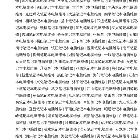
修
|
崇左笔记本电脑维修
|
三亚笔记本电脑维修
|
株洲笔记本电脑维修
|
黄石
本电脑维修
|
唐山笔记本电脑维修
|
大同笔记本电脑维修
|
包头笔记本电脑维
维修
|
克拉玛依笔记本电脑维修
|
大连笔记本电脑维修
|
四平笔记本电脑维修
维修
|
相城笔记本电脑维修
|
扬中笔记本电脑维修
|
武进笔记本电脑维修
|
滨
记本电脑维修
|
赣榆笔记本电脑维修
|
沛县笔记本电脑维修
|
泰兴笔记本电脑
修
|
秀洲笔记本电脑维修
|
长兴笔记本电脑维修
|
柯桥笔记本电脑维修
|
金东
本电脑维修
|
蜀山笔记本电脑维修
|
历下笔记本电脑维修
|
市北笔记本电脑维
闵行笔记本电脑维修
|
镇江笔记本电脑维修
|
温州笔记本电脑维修
|
南平笔记
电脑维修
|
柳州笔记本电脑维修
|
湘潭笔记本电脑维修
|
十堰笔记本电脑维修
秦皇岛笔记本电脑维修
|
朔州笔记本电脑维修
|
乌海笔记本电脑维修
|
吴忠笔
记本电脑维修
|
辽源笔记本电脑维修
|
鸡西笔记本电脑维修
|
昌都笔记本电脑
修
|
新北笔记本电脑维修
|
惠山笔记本电脑维修
|
海门笔记本电脑维修
|
江都
本电脑维修
|
兴化笔记本电脑维修
|
沭阳笔记本电脑维修
|
拱墅笔记本电脑维
上虞笔记本电脑维修
|
武义笔记本电脑维修
|
江山笔记本电脑维修
|
嵊泗笔记
电脑维修
|
黄岛笔记本电脑维修
|
荔湾笔记本电脑维修
|
盐田笔记本电脑维修
兴笔记本电脑维修
|
龙岩笔记本电脑维修
|
阜阳笔记本电脑维修
|
九江笔记本
脑维修
|
宜昌笔记本电脑维修
|
平顶山笔记本电脑维修
|
昭通笔记本电脑维修
峰笔记本电脑维修
|
固原笔记本电脑维修
|
咸阳笔记本电脑维修
|
白银笔记本
脑维修
|
林芝笔记本电脑维修
|
河东笔记本电脑维修
|
秦淮笔记本电脑维修
|
笔记本电脑维修
|
涟水笔记本电脑维修
|
灌云笔记本电脑维修
|
云龙笔记本电
维修
|
洞头笔记本电脑维修
|
海盐笔记本电脑维修
|
吴兴笔记本电脑维修
|
新