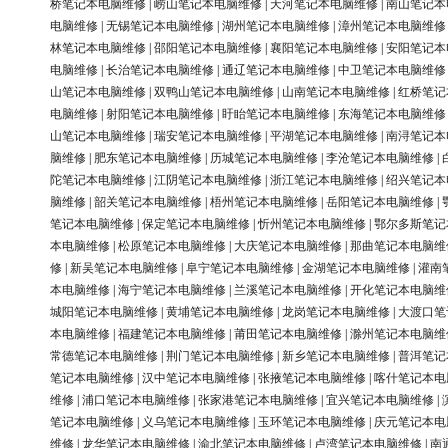
桥笔记本电脑维修
|
崂山笔记本电脑维修
|
天河笔记本电脑维修
|
南山笔记本
电脑维修
|
无锡笔记本电脑维修
|
湖州笔记本电脑维修
|
漳州笔记本电脑维修
林笔记本电脑维修
|
邵阳笔记本电脑维修
|
襄阳笔记本电脑维修
|
安阳笔记本
电脑维修
|
长治笔记本电脑维修
|
通辽笔记本电脑维修
|
中卫笔记本电脑维修
山笔记本电脑维修
|
双鸭山笔记本电脑维修
|
山南笔记本电脑维修
|
红桥笔记
电脑维修
|
射阳笔记本电脑维修
|
盱眙笔记本电脑维修
|
东海笔记本电脑维修
山笔记本电脑维修
|
瑞安笔记本电脑维修
|
平湖笔记本电脑维修
|
南浔笔记本
脑维修
|
肥东笔记本电脑维修
|
历城笔记本电脑维修
|
李沧笔记本电脑维修
|
陀笔记本电脑维修
|
江阴笔记本电脑维修
|
浙江笔记本电脑维修
|
绍兴笔记本
脑维修
|
韶关笔记本电脑维修
|
梧州笔记本电脑维修
|
岳阳笔记本电脑维修
|
笔记本电脑维修
|
保定笔记本电脑维修
|
忻州笔记本电脑维修
|
鄂尔多斯笔记
本电脑维修
|
松原笔记本电脑维修
|
大庆笔记本电脑维修
|
那曲笔记本电脑维
修
|
新吴笔记本电脑维修
|
阜宁笔记本电脑维修
|
金湖笔记本电脑维修
|
灌南
本电脑维修
|
海宁笔记本电脑维修
|
兰溪笔记本电脑维修
|
开化笔记本电脑维
城阳笔记本电脑维修
|
黄埔笔记本电脑维修
|
龙岗笔记本电脑维修
|
大渡口笔
本电脑维修
|
福建笔记本电脑维修
|
莆田笔记本电脑维修
|
滁州笔记本电脑维
常德笔记本电脑维修
|
荆门笔记本电脑维修
|
新乡笔记本电脑维修
|
普洱笔记
笔记本电脑维修
|
汉中笔记本电脑维修
|
张掖笔记本电脑维修
|
喀什笔记本电
维修
|
浦口笔记本电脑维修
|
张家港笔记本电脑维修
|
宜兴笔记本电脑维修
|
笔记本电脑维修
|
义乌笔记本电脑维修
|
玉环笔记本电脑维修
|
庆元笔记本电
维修
|
龙华笔记本电脑维修
|
渝北笔记本电脑维修
|
卢湾笔记本电脑维修
|
南