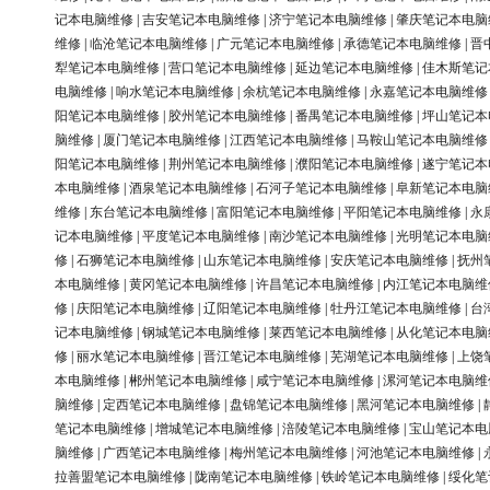
记本电脑维修
|
吉安笔记本电脑维修
|
济宁笔记本电脑维修
|
肇庆笔记本电脑
维修
|
临沧笔记本电脑维修
|
广元笔记本电脑维修
|
承德笔记本电脑维修
|
晋
犁笔记本电脑维修
|
营口笔记本电脑维修
|
延边笔记本电脑维修
|
佳木斯笔记
电脑维修
|
响水笔记本电脑维修
|
余杭笔记本电脑维修
|
永嘉笔记本电脑维修
阳笔记本电脑维修
|
胶州笔记本电脑维修
|
番禺笔记本电脑维修
|
坪山笔记本
脑维修
|
厦门笔记本电脑维修
|
江西笔记本电脑维修
|
马鞍山笔记本电脑维修
阳笔记本电脑维修
|
荆州笔记本电脑维修
|
濮阳笔记本电脑维修
|
遂宁笔记本
本电脑维修
|
酒泉笔记本电脑维修
|
石河子笔记本电脑维修
|
阜新笔记本电脑
维修
|
东台笔记本电脑维修
|
富阳笔记本电脑维修
|
平阳笔记本电脑维修
|
永
记本电脑维修
|
平度笔记本电脑维修
|
南沙笔记本电脑维修
|
光明笔记本电脑
修
|
石狮笔记本电脑维修
|
山东笔记本电脑维修
|
安庆笔记本电脑维修
|
抚州
本电脑维修
|
黄冈笔记本电脑维修
|
许昌笔记本电脑维修
|
内江笔记本电脑维
修
|
庆阳笔记本电脑维修
|
辽阳笔记本电脑维修
|
牡丹江笔记本电脑维修
|
台
记本电脑维修
|
钢城笔记本电脑维修
|
莱西笔记本电脑维修
|
从化笔记本电脑
修
|
丽水笔记本电脑维修
|
晋江笔记本电脑维修
|
芜湖笔记本电脑维修
|
上饶
本电脑维修
|
郴州笔记本电脑维修
|
咸宁笔记本电脑维修
|
漯河笔记本电脑维
脑维修
|
定西笔记本电脑维修
|
盘锦笔记本电脑维修
|
黑河笔记本电脑维修
|
笔记本电脑维修
|
增城笔记本电脑维修
|
涪陵笔记本电脑维修
|
宝山笔记本电
脑维修
|
广西笔记本电脑维修
|
梅州笔记本电脑维修
|
河池笔记本电脑维修
|
拉善盟笔记本电脑维修
|
陇南笔记本电脑维修
|
铁岭笔记本电脑维修
|
绥化笔