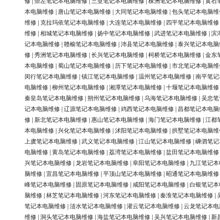
修
|
崇左笔记本电脑维修
|
三亚笔记本电脑维修
|
株洲笔记本电脑维修
|
黄石
本电脑维修
|
唐山笔记本电脑维修
|
大同笔记本电脑维修
|
包头笔记本电脑维
维修
|
克拉玛依笔记本电脑维修
|
大连笔记本电脑维修
|
四平笔记本电脑维修
维修
|
相城笔记本电脑维修
|
扬中笔记本电脑维修
|
武进笔记本电脑维修
|
滨
记本电脑维修
|
赣榆笔记本电脑维修
|
沛县笔记本电脑维修
|
泰兴笔记本电脑
修
|
秀洲笔记本电脑维修
|
长兴笔记本电脑维修
|
柯桥笔记本电脑维修
|
金东
本电脑维修
|
蜀山笔记本电脑维修
|
历下笔记本电脑维修
|
市北笔记本电脑维
闵行笔记本电脑维修
|
镇江笔记本电脑维修
|
温州笔记本电脑维修
|
南平笔记
电脑维修
|
柳州笔记本电脑维修
|
湘潭笔记本电脑维修
|
十堰笔记本电脑维修
秦皇岛笔记本电脑维修
|
朔州笔记本电脑维修
|
乌海笔记本电脑维修
|
吴忠笔
记本电脑维修
|
辽源笔记本电脑维修
|
鸡西笔记本电脑维修
|
昌都笔记本电脑
修
|
新北笔记本电脑维修
|
惠山笔记本电脑维修
|
海门笔记本电脑维修
|
江都
本电脑维修
|
兴化笔记本电脑维修
|
沭阳笔记本电脑维修
|
拱墅笔记本电脑维
上虞笔记本电脑维修
|
武义笔记本电脑维修
|
江山笔记本电脑维修
|
嵊泗笔记
电脑维修
|
黄岛笔记本电脑维修
|
荔湾笔记本电脑维修
|
盐田笔记本电脑维修
兴笔记本电脑维修
|
龙岩笔记本电脑维修
|
阜阳笔记本电脑维修
|
九江笔记本
脑维修
|
宜昌笔记本电脑维修
|
平顶山笔记本电脑维修
|
昭通笔记本电脑维修
峰笔记本电脑维修
|
固原笔记本电脑维修
|
咸阳笔记本电脑维修
|
白银笔记本
脑维修
|
林芝笔记本电脑维修
|
河东笔记本电脑维修
|
秦淮笔记本电脑维修
|
笔记本电脑维修
|
涟水笔记本电脑维修
|
灌云笔记本电脑维修
|
云龙笔记本电
维修
|
洞头笔记本电脑维修
|
海盐笔记本电脑维修
|
吴兴笔记本电脑维修
|
新