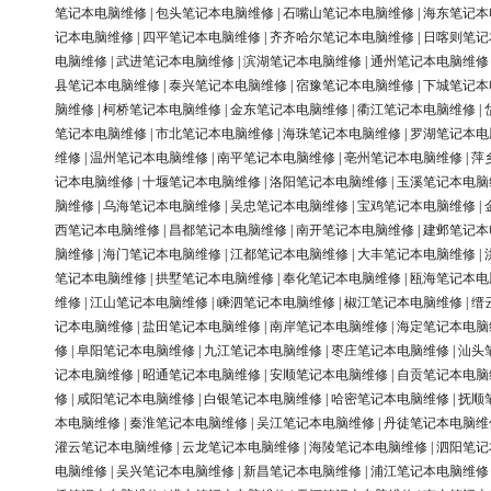
笔记本电脑维修
|
包头笔记本电脑维修
|
石嘴山笔记本电脑维修
|
海东笔记本
记本电脑维修
|
四平笔记本电脑维修
|
齐齐哈尔笔记本电脑维修
|
日喀则笔记
电脑维修
|
武进笔记本电脑维修
|
滨湖笔记本电脑维修
|
通州笔记本电脑维修
县笔记本电脑维修
|
泰兴笔记本电脑维修
|
宿豫笔记本电脑维修
|
下城笔记本
脑维修
|
柯桥笔记本电脑维修
|
金东笔记本电脑维修
|
衢江笔记本电脑维修
|
笔记本电脑维修
|
市北笔记本电脑维修
|
海珠笔记本电脑维修
|
罗湖笔记本电
维修
|
温州笔记本电脑维修
|
南平笔记本电脑维修
|
亳州笔记本电脑维修
|
萍
记本电脑维修
|
十堰笔记本电脑维修
|
洛阳笔记本电脑维修
|
玉溪笔记本电脑
脑维修
|
乌海笔记本电脑维修
|
吴忠笔记本电脑维修
|
宝鸡笔记本电脑维修
|
西笔记本电脑维修
|
昌都笔记本电脑维修
|
南开笔记本电脑维修
|
建邺笔记本
脑维修
|
海门笔记本电脑维修
|
江都笔记本电脑维修
|
大丰笔记本电脑维修
|
笔记本电脑维修
|
拱墅笔记本电脑维修
|
奉化笔记本电脑维修
|
瓯海笔记本电
维修
|
江山笔记本电脑维修
|
嵊泗笔记本电脑维修
|
椒江笔记本电脑维修
|
缙
记本电脑维修
|
盐田笔记本电脑维修
|
南岸笔记本电脑维修
|
海定笔记本电脑
修
|
阜阳笔记本电脑维修
|
九江笔记本电脑维修
|
枣庄笔记本电脑维修
|
汕头
记本电脑维修
|
昭通笔记本电脑维修
|
安顺笔记本电脑维修
|
自贡笔记本电脑
修
|
咸阳笔记本电脑维修
|
白银笔记本电脑维修
|
哈密笔记本电脑维修
|
抚顺
本电脑维修
|
秦淮笔记本电脑维修
|
吴江笔记本电脑维修
|
丹徒笔记本电脑维
灌云笔记本电脑维修
|
云龙笔记本电脑维修
|
海陵笔记本电脑维修
|
泗阳笔记
电脑维修
|
吴兴笔记本电脑维修
|
新昌笔记本电脑维修
|
浦江笔记本电脑维修