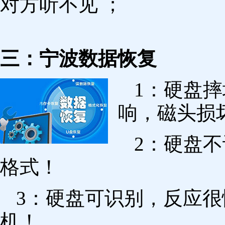
对方听不见 ；
三：宁波数据恢复
1：硬盘
响，磁头损
2：硬盘
格式！
3：硬盘可识别，反应
机！