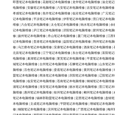
即墨笔记本电脑维修
|
花都笔记本电脑维修
|
龙华笔记本电脑维修
|
渝北笔记
电脑维修
|
安徽笔记本电脑维修
|
六安笔记本电脑维修
|
吉安笔记本电脑维修
孝感笔记本电脑维修
|
焦作笔记本电脑维修
|
临沧笔记本电脑维修
|
广元笔记
记本电脑维修
|
平凉笔记本电脑维修
|
伊犁笔记本电脑维修
|
营口笔记本电脑
维修
|
六合笔记本电脑维修
|
太仓笔记本电脑维修
|
响水笔记本电脑维修
|
余
记本电脑维修
|
庐江笔记本电脑维修
|
济阳笔记本电脑维修
|
胶州笔记本电脑
修
|
扬州笔记本电脑维修
|
舟山笔记本电脑维修
|
厦门笔记本电脑维修
|
江西
记本电脑维修
|
贵港笔记本电脑维修
|
益阳笔记本电脑维修
|
荆州笔记本电脑
修
|
乌兰察布笔记本电脑维修
|
安康笔记本电脑维修
|
酒泉笔记本电脑维修
|
北辰笔记本电脑维修
|
江宁笔记本电脑维修
|
东台笔记本电脑维修
|
富阳笔记
电脑维修
|
巢湖笔记本电脑维修
|
莱芜笔记本电脑维修
|
平度笔记本电脑维修
城笔记本电脑维修
|
台州笔记本电脑维修
|
石狮笔记本电脑维修
|
山东笔记本
脑维修
|
百色笔记本电脑维修
|
娄底笔记本电脑维修
|
黄冈笔记本电脑维修
|
盟笔记本电脑维修
|
商洛笔记本电脑维修
|
庆阳笔记本电脑维修
|
辽阳笔记本
电脑维修
|
临安笔记本电脑维修
|
苍南笔记本电脑维修
|
钢城笔记本电脑维修
浦笔记本电脑维修
|
淮安笔记本电脑维修
|
丽水笔记本电脑维修
|
晋江笔记本
脑维修
|
惠州笔记本电脑维修
|
钦州笔记本电脑维修
|
郴州笔记本电脑维修
|
笔记本电脑维修
|
锡林郭勒盟笔记本电脑维修
|
定西笔记本电脑维修
|
盘锦笔
本电脑维修
|
文成笔记本电脑维修
|
平阴笔记本电脑维修
|
增城笔记本电脑维
修
|
铜陵笔记本电脑维修
|
滨州笔记本电脑维修
|
广西笔记本电脑维修
|
梅州