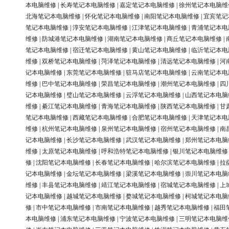
本电脑维修
|
长寿笔记本电脑维修
|
嘉定笔记本电脑维修
|
徐州笔记本电脑维
北海笔记本电脑维修
|
怀化笔记本电脑维修
|
南阳笔记本电脑维修
|
宜宾笔记
笔记本电脑维修
|
淳安笔记本电脑维修
|
江津笔记本电脑维修
|
青浦笔记本电
维修
|
防城港笔记本电脑维修
|
湖南笔记本电脑维修
|
商丘笔记本电脑维修
|
笔记本电脑维修
|
宿迁笔记本电脑维修
|
黄山笔记本电脑维修
|
临沂笔记本电
维修
|
双桥笔记本电脑维修
|
菏泽笔记本电脑维修
|
清远笔记本电脑维修
|
河
记本电脑维修
|
东莞笔记本电脑维修
|
驻马店笔记本电脑维修
|
云南笔记本电
维修
|
巴中笔记本电脑维修
|
荣昌笔记本电脑维修
|
潮州笔记本电脑维修
|
四
记本电脑维修
|
璧山笔记本电脑维修
|
云浮笔记本电脑维修
|
山西笔记本电脑
维修
|
綦江笔记本电脑维修
|
青海笔记本电脑维修
|
陕西笔记本电脑维修
|
甘
笔记本电脑维修
|
西藏笔记本电脑维修
|
合肥笔记本电脑维修
|
天津笔记本电
维修
|
杭州笔记本电脑维修
|
泉州笔记本电脑维修
|
宿州笔记本电脑维修
|
南
记本电脑维修
|
长沙笔记本电脑维修
|
武汉笔记本电脑维修
|
郑州笔记本电脑
维修
|
太原笔记本电脑维修
|
呼和浩特笔记本电脑维修
|
银川笔记本电脑维修
修
|
沈阳笔记本电脑维修
|
长春笔记本电脑维修
|
哈尔滨笔记本电脑维修
|
拉
记本电脑维修
|
金坛笔记本电脑维修
|
梁溪笔记本电脑维修
|
崇川笔记本电脑
维修
|
丰县笔记本电脑维修
|
靖江笔记本电脑维修
|
宿城笔记本电脑维修
|
上
记本电脑维修
|
越城笔记本电脑维修
|
婺城笔记本电脑维修
|
柯城笔记本电脑
修
|
市中笔记本电脑维修
|
市南笔记本电脑维修
|
越秀笔记本电脑维修
|
福田
本电脑维修
|
浦东笔记本电脑维修
|
宁波笔记本电脑维修
|
三明笔记本电脑维