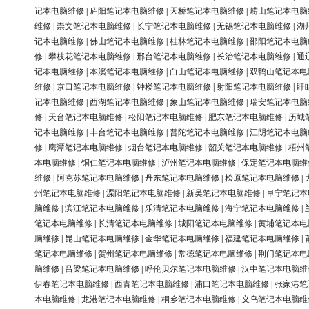
记本电脑维修
|
庐阳笔记本电脑维修
|
天桥笔记本电脑维修
|
崂山笔记本电脑
维修
|
崇文笔记本电脑维修
|
长宁笔记本电脑维修
|
无锡笔记本电脑维修
|
湖
记本电脑维修
|
佛山笔记本电脑维修
|
桂林笔记本电脑维修
|
邵阳笔记本电脑
修
|
攀枝花笔记本电脑维修
|
邢台笔记本电脑维修
|
长治笔记本电脑维修
|
通
记本电脑维修
|
本溪笔记本电脑维修
|
白山笔记本电脑维修
|
双鸭山笔记本电
维修
|
京口笔记本电脑维修
|
钟楼笔记本电脑维修
|
射阳笔记本电脑维修
|
盱
记本电脑维修
|
西湖笔记本电脑维修
|
象山笔记本电脑维修
|
瑞安笔记本电脑
修
|
天台笔记本电脑维修
|
松阳笔记本电脑维修
|
肥东笔记本电脑维修
|
历城
记本电脑维修
|
丰台笔记本电脑维修
|
普陀笔记本电脑维修
|
江阴笔记本电脑
修
|
鹰潭笔记本电脑维修
|
烟台笔记本电脑维修
|
韶关笔记本电脑维修
|
梧州
本电脑维修
|
铜仁笔记本电脑维修
|
泸州笔记本电脑维修
|
保定笔记本电脑维
维修
|
阿克苏笔记本电脑维修
|
丹东笔记本电脑维修
|
松原笔记本电脑维修
|
州笔记本电脑维修
|
溧阳笔记本电脑维修
|
新吴笔记本电脑维修
|
阜宁笔记本
脑维修
|
滨江笔记本电脑维修
|
乐清笔记本电脑维修
|
海宁笔记本电脑维修
|
笔记本电脑维修
|
长清笔记本电脑维修
|
城阳笔记本电脑维修
|
黄埔笔记本电
脑维修
|
昆山笔记本电脑维修
|
金华笔记本电脑维修
|
福建笔记本电脑维修
|
笔记本电脑维修
|
贺州笔记本电脑维修
|
常德笔记本电脑维修
|
荆门笔记本电
脑维修
|
吕梁笔记本电脑维修
|
呼伦贝尔笔记本电脑维修
|
汉中笔记本电脑维
伊春笔记本电脑维修
|
西青笔记本电脑维修
|
浦口笔记本电脑维修
|
张家港笔
本电脑维修
|
龙港笔记本电脑维修
|
桐乡笔记本电脑维修
|
义乌笔记本电脑维