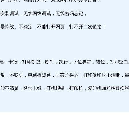
组建与维护、网络IT外包、局域网打印机共享设置；
由器安装调试，无线网络调试，无线密码忘记，
络总是掉线、不稳定，不能打开网页，打不开二次链接！
通电，卡纸，打印断线，断针，跳行，字位异常，错位，打印空白
纸异常，不联机，电路板短路，主芯片损坏，打印复印时不清晰，
印复印不清楚，经常卡纸，开机报错，打印机，复印机加粉换鼓换