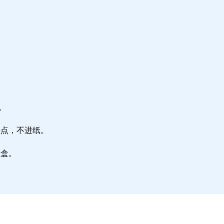
。
墨点，不进纸。
墨盒。