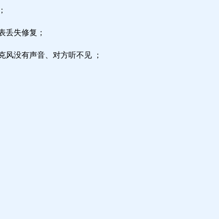
；
区表丢失修复；
克风没有声音、对方听不见 ；