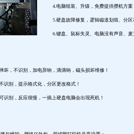
4.电脑组装、升级，免费提供攒机方案
5.硬盘故障修复，逻辑磁道划痕、分
6.键盘、鼠标失灵、电脑没有声音、麦
盘摔坏，不识别，加电异响，滴滴响，磁头损坏维修！
盘不识别，提示格式化，分区更改格式！
盘可识别，反应很慢，一插上硬盘电脑会出现死机！