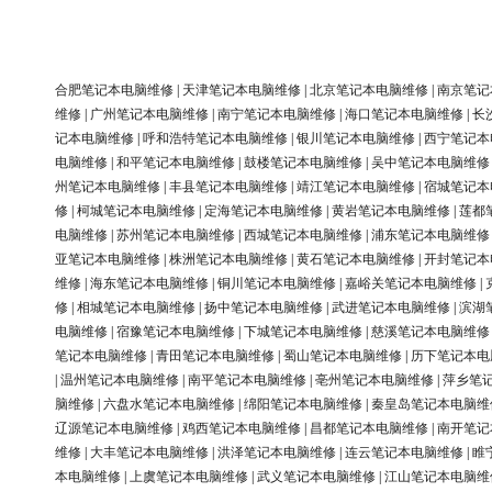
合肥笔记本电脑维修
|
天津笔记本电脑维修
|
北京笔记本电脑维修
|
南京笔记
维修
|
广州笔记本电脑维修
|
南宁笔记本电脑维修
|
海口笔记本电脑维修
|
长
记本电脑维修
|
呼和浩特笔记本电脑维修
|
银川笔记本电脑维修
|
西宁笔记本
电脑维修
|
和平笔记本电脑维修
|
鼓楼笔记本电脑维修
|
吴中笔记本电脑维修
州笔记本电脑维修
|
丰县笔记本电脑维修
|
靖江笔记本电脑维修
|
宿城笔记本
修
|
柯城笔记本电脑维修
|
定海笔记本电脑维修
|
黄岩笔记本电脑维修
|
莲都
电脑维修
|
苏州笔记本电脑维修
|
西城笔记本电脑维修
|
浦东笔记本电脑维修
亚笔记本电脑维修
|
株洲笔记本电脑维修
|
黄石笔记本电脑维修
|
开封笔记本
维修
|
海东笔记本电脑维修
|
铜川笔记本电脑维修
|
嘉峪关笔记本电脑维修
|
修
|
相城笔记本电脑维修
|
扬中笔记本电脑维修
|
武进笔记本电脑维修
|
滨湖
电脑维修
|
宿豫笔记本电脑维修
|
下城笔记本电脑维修
|
慈溪笔记本电脑维修
笔记本电脑维修
|
青田笔记本电脑维修
|
蜀山笔记本电脑维修
|
历下笔记本电
|
温州笔记本电脑维修
|
南平笔记本电脑维修
|
亳州笔记本电脑维修
|
萍乡笔
脑维修
|
六盘水笔记本电脑维修
|
绵阳笔记本电脑维修
|
秦皇岛笔记本电脑维
辽源笔记本电脑维修
|
鸡西笔记本电脑维修
|
昌都笔记本电脑维修
|
南开笔记
维修
|
大丰笔记本电脑维修
|
洪泽笔记本电脑维修
|
连云笔记本电脑维修
|
睢
本电脑维修
|
上虞笔记本电脑维修
|
武义笔记本电脑维修
|
江山笔记本电脑维