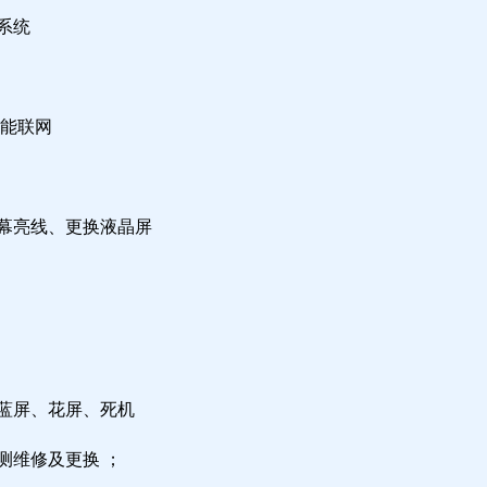
系统
不能联网
屏幕亮线、更换液晶屏
，蓝屏、花屏、死机
测维修及更换 ；