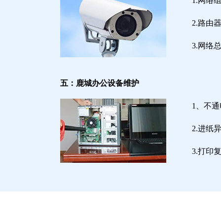
1.网络
2.路
3.网
五：鹿城办公设备维护
1、不
2.进
3.打