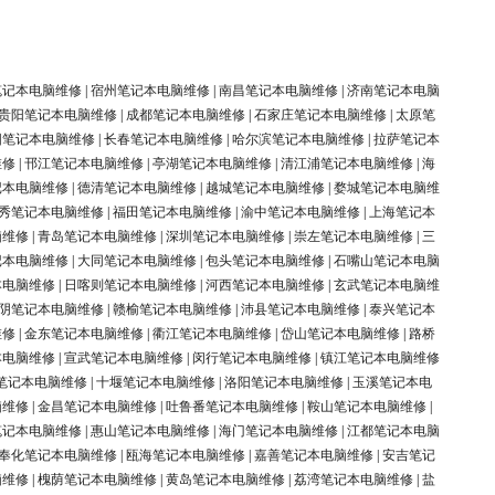
笔记本电脑维修
|
宿州笔记本电脑维修
|
南昌笔记本电脑维修
|
济南笔记本电脑
贵阳笔记本电脑维修
|
成都笔记本电脑维修
|
石家庄笔记本电脑维修
|
太原笔
阳笔记本电脑维修
|
长春笔记本电脑维修
|
哈尔滨笔记本电脑维修
|
拉萨笔记本
维修
|
邗江笔记本电脑维修
|
亭湖笔记本电脑维修
|
清江浦笔记本电脑维修
|
海
记本电脑维修
|
德清笔记本电脑维修
|
越城笔记本电脑维修
|
婺城笔记本电脑维
秀笔记本电脑维修
|
福田笔记本电脑维修
|
渝中笔记本电脑维修
|
上海笔记本
脑维修
|
青岛笔记本电脑维修
|
深圳笔记本电脑维修
|
崇左笔记本电脑维修
|
三
记本电脑维修
|
大同笔记本电脑维修
|
包头笔记本电脑维修
|
石嘴山笔记本电脑
本电脑维修
|
日喀则笔记本电脑维修
|
河西笔记本电脑维修
|
玄武笔记本电脑维
阴笔记本电脑维修
|
赣榆笔记本电脑维修
|
沛县笔记本电脑维修
|
泰兴笔记本
维修
|
金东笔记本电脑维修
|
衢江笔记本电脑维修
|
岱山笔记本电脑维修
|
路桥
本电脑维修
|
宣武笔记本电脑维修
|
闵行笔记本电脑维修
|
镇江笔记本电脑维修
笔记本电脑维修
|
十堰笔记本电脑维修
|
洛阳笔记本电脑维修
|
玉溪笔记本电
脑维修
|
金昌笔记本电脑维修
|
吐鲁番笔记本电脑维修
|
鞍山笔记本电脑维修
|
笔记本电脑维修
|
惠山笔记本电脑维修
|
海门笔记本电脑维修
|
江都笔记本电脑
奉化笔记本电脑维修
|
瓯海笔记本电脑维修
|
嘉善笔记本电脑维修
|
安吉笔记
脑维修
|
槐荫笔记本电脑维修
|
黄岛笔记本电脑维修
|
荔湾笔记本电脑维修
|
盐