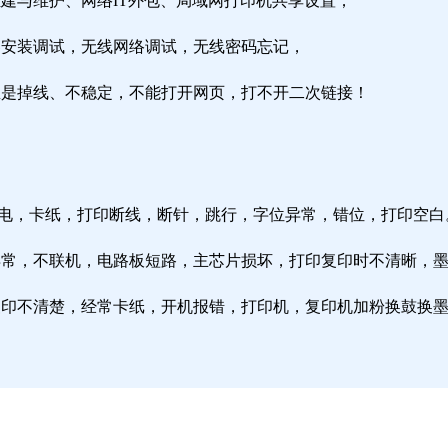
组建与维护、网络IT外包、局域网打印机共享设置；
由器安装调试，无线网络调试，无线密码忘记，
络总是掉线、不稳定，不能打开网页，打不开二次链接！
通电，卡纸，打印断线，断针，跳行，字位异常，错位，打印空白
纸异常，不联机，电路板短路，主芯片损坏，打印复印时不清晰，
印复印不清楚，经常卡纸，开机报错，打印机，复印机加粉换鼓换