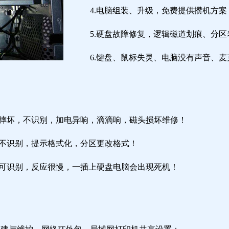
4.电脑组装、升级，免费提供攒机方案
5.硬盘故障修复，逻辑磁道划痕、分
6.键盘、鼠标失灵、电脑没有声音、麦
盘摔坏，不识别，加电异响，滴滴响，磁头损坏维修！
盘不识别，提示格式化，分区更改格式！
盘可识别，反应很慢，一插上硬盘电脑会出现死机！