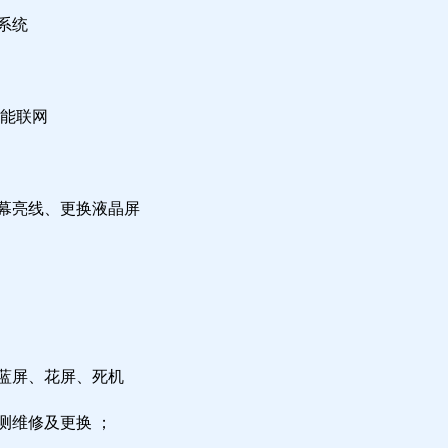
系统
不能联网
屏幕亮线、更换液晶屏
，蓝屏、花屏、死机
测维修及更换 ；