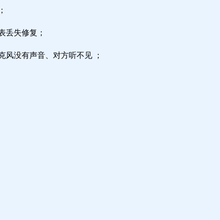
；
区表丢失修复；
克风没有声音、对方听不见 ；