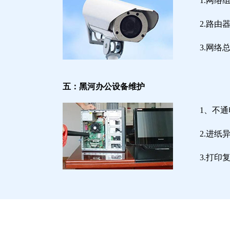
1.网络
2.路
3.网
五：黑河办公设备维护
1、不
2.进
3.打