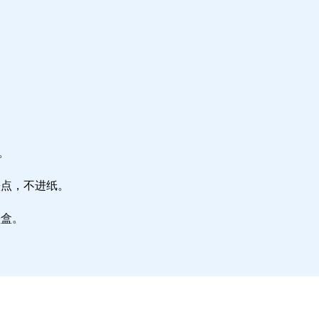
。
墨点，不进纸。
墨盒。