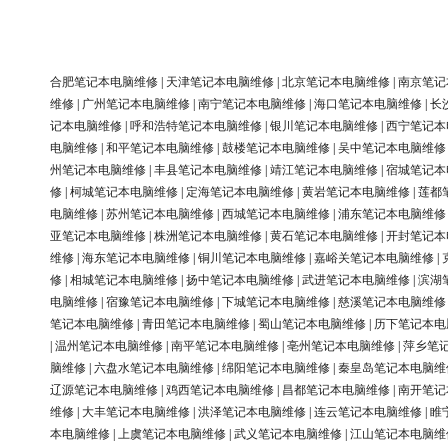
合肥笔记本电脑维修
|
天津笔记本电脑维修
|
北京笔记本电脑维修
|
南京笔记
维修
|
广州笔记本电脑维修
|
南宁笔记本电脑维修
|
海口笔记本电脑维修
|
长
记本电脑维修
|
呼和浩特笔记本电脑维修
|
银川笔记本电脑维修
|
西宁笔记本
电脑维修
|
和平笔记本电脑维修
|
鼓楼笔记本电脑维修
|
吴中笔记本电脑维修
州笔记本电脑维修
|
丰县笔记本电脑维修
|
靖江笔记本电脑维修
|
宿城笔记本
修
|
柯城笔记本电脑维修
|
定海笔记本电脑维修
|
黄岩笔记本电脑维修
|
莲都
电脑维修
|
苏州笔记本电脑维修
|
西城笔记本电脑维修
|
浦东笔记本电脑维修
亚笔记本电脑维修
|
株洲笔记本电脑维修
|
黄石笔记本电脑维修
|
开封笔记本
维修
|
海东笔记本电脑维修
|
铜川笔记本电脑维修
|
嘉峪关笔记本电脑维修
|
修
|
相城笔记本电脑维修
|
扬中笔记本电脑维修
|
武进笔记本电脑维修
|
滨湖
电脑维修
|
宿豫笔记本电脑维修
|
下城笔记本电脑维修
|
慈溪笔记本电脑维修
笔记本电脑维修
|
青田笔记本电脑维修
|
蜀山笔记本电脑维修
|
历下笔记本电
|
温州笔记本电脑维修
|
南平笔记本电脑维修
|
亳州笔记本电脑维修
|
萍乡笔
脑维修
|
六盘水笔记本电脑维修
|
绵阳笔记本电脑维修
|
秦皇岛笔记本电脑维
辽源笔记本电脑维修
|
鸡西笔记本电脑维修
|
昌都笔记本电脑维修
|
南开笔记
维修
|
大丰笔记本电脑维修
|
洪泽笔记本电脑维修
|
连云笔记本电脑维修
|
睢
本电脑维修
|
上虞笔记本电脑维修
|
武义笔记本电脑维修
|
江山笔记本电脑维