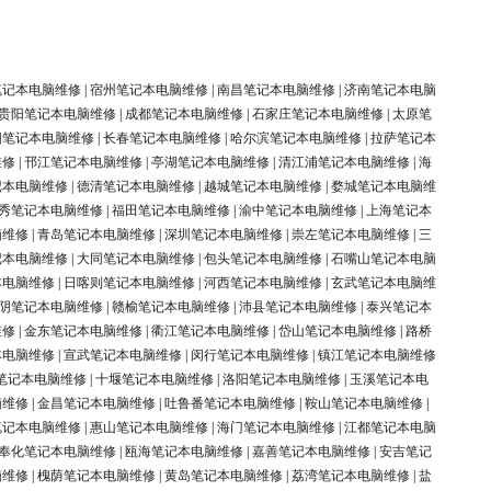
笔记本电脑维修
|
宿州笔记本电脑维修
|
南昌笔记本电脑维修
|
济南笔记本电脑
贵阳笔记本电脑维修
|
成都笔记本电脑维修
|
石家庄笔记本电脑维修
|
太原笔
阳笔记本电脑维修
|
长春笔记本电脑维修
|
哈尔滨笔记本电脑维修
|
拉萨笔记本
维修
|
邗江笔记本电脑维修
|
亭湖笔记本电脑维修
|
清江浦笔记本电脑维修
|
海
记本电脑维修
|
德清笔记本电脑维修
|
越城笔记本电脑维修
|
婺城笔记本电脑维
秀笔记本电脑维修
|
福田笔记本电脑维修
|
渝中笔记本电脑维修
|
上海笔记本
脑维修
|
青岛笔记本电脑维修
|
深圳笔记本电脑维修
|
崇左笔记本电脑维修
|
三
记本电脑维修
|
大同笔记本电脑维修
|
包头笔记本电脑维修
|
石嘴山笔记本电脑
本电脑维修
|
日喀则笔记本电脑维修
|
河西笔记本电脑维修
|
玄武笔记本电脑维
阴笔记本电脑维修
|
赣榆笔记本电脑维修
|
沛县笔记本电脑维修
|
泰兴笔记本
维修
|
金东笔记本电脑维修
|
衢江笔记本电脑维修
|
岱山笔记本电脑维修
|
路桥
本电脑维修
|
宣武笔记本电脑维修
|
闵行笔记本电脑维修
|
镇江笔记本电脑维修
笔记本电脑维修
|
十堰笔记本电脑维修
|
洛阳笔记本电脑维修
|
玉溪笔记本电
脑维修
|
金昌笔记本电脑维修
|
吐鲁番笔记本电脑维修
|
鞍山笔记本电脑维修
|
笔记本电脑维修
|
惠山笔记本电脑维修
|
海门笔记本电脑维修
|
江都笔记本电脑
奉化笔记本电脑维修
|
瓯海笔记本电脑维修
|
嘉善笔记本电脑维修
|
安吉笔记
脑维修
|
槐荫笔记本电脑维修
|
黄岛笔记本电脑维修
|
荔湾笔记本电脑维修
|
盐