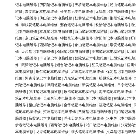
记本电脑维修
|
庐阳笔记本电脑维修
|
天桥笔记本电脑维修
|
崂山笔记本电脑
维修
|
崇文笔记本电脑维修
|
长宁笔记本电脑维修
|
无锡笔记本电脑维修
|
湖
记本电脑维修
|
佛山笔记本电脑维修
|
桂林笔记本电脑维修
|
邵阳笔记本电脑
修
|
攀枝花笔记本电脑维修
|
邢台笔记本电脑维修
|
长治笔记本电脑维修
|
通
记本电脑维修
|
本溪笔记本电脑维修
|
白山笔记本电脑维修
|
双鸭山笔记本电
维修
|
京口笔记本电脑维修
|
钟楼笔记本电脑维修
|
射阳笔记本电脑维修
|
盱
记本电脑维修
|
西湖笔记本电脑维修
|
象山笔记本电脑维修
|
瑞安笔记本电脑
修
|
天台笔记本电脑维修
|
松阳笔记本电脑维修
|
肥东笔记本电脑维修
|
历城
记本电脑维修
|
丰台笔记本电脑维修
|
普陀笔记本电脑维修
|
江阴笔记本电脑
修
|
鹰潭笔记本电脑维修
|
烟台笔记本电脑维修
|
韶关笔记本电脑维修
|
梧州
本电脑维修
|
铜仁笔记本电脑维修
|
泸州笔记本电脑维修
|
保定笔记本电脑维
维修
|
阿克苏笔记本电脑维修
|
丹东笔记本电脑维修
|
松原笔记本电脑维修
|
州笔记本电脑维修
|
溧阳笔记本电脑维修
|
新吴笔记本电脑维修
|
阜宁笔记本
脑维修
|
滨江笔记本电脑维修
|
乐清笔记本电脑维修
|
海宁笔记本电脑维修
|
笔记本电脑维修
|
长清笔记本电脑维修
|
城阳笔记本电脑维修
|
黄埔笔记本电
脑维修
|
昆山笔记本电脑维修
|
金华笔记本电脑维修
|
福建笔记本电脑维修
|
笔记本电脑维修
|
贺州笔记本电脑维修
|
常德笔记本电脑维修
|
荆门笔记本电
脑维修
|
吕梁笔记本电脑维修
|
呼伦贝尔笔记本电脑维修
|
汉中笔记本电脑维
伊春笔记本电脑维修
|
西青笔记本电脑维修
|
浦口笔记本电脑维修
|
张家港笔
本电脑维修
|
龙港笔记本电脑维修
|
桐乡笔记本电脑维修
|
义乌笔记本电脑维