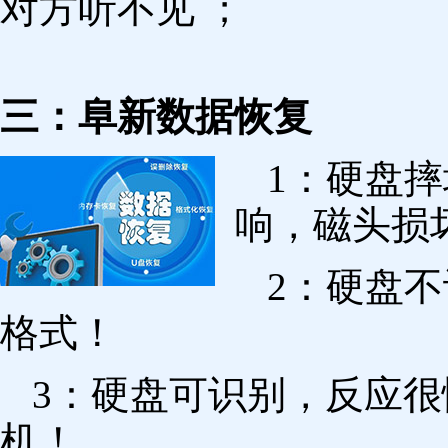
对方听不见 ；
三：阜新数据恢复
1：硬盘
响，磁头损
2：硬盘
格式！
3：硬盘可识别，反应
机！