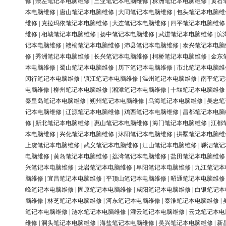
修
|
崇左笔记本电脑维修
|
三亚笔记本电脑维修
|
株洲笔记本电脑维修
|
黄石
本电脑维修
|
唐山笔记本电脑维修
|
大同笔记本电脑维修
|
包头笔记本电脑维
维修
|
克拉玛依笔记本电脑维修
|
大连笔记本电脑维修
|
四平笔记本电脑维修
维修
|
相城笔记本电脑维修
|
扬中笔记本电脑维修
|
武进笔记本电脑维修
|
滨
记本电脑维修
|
赣榆笔记本电脑维修
|
沛县笔记本电脑维修
|
泰兴笔记本电脑
修
|
秀洲笔记本电脑维修
|
长兴笔记本电脑维修
|
柯桥笔记本电脑维修
|
金东
本电脑维修
|
蜀山笔记本电脑维修
|
历下笔记本电脑维修
|
市北笔记本电脑维
闵行笔记本电脑维修
|
镇江笔记本电脑维修
|
温州笔记本电脑维修
|
南平笔记
电脑维修
|
柳州笔记本电脑维修
|
湘潭笔记本电脑维修
|
十堰笔记本电脑维修
秦皇岛笔记本电脑维修
|
朔州笔记本电脑维修
|
乌海笔记本电脑维修
|
吴忠笔
记本电脑维修
|
辽源笔记本电脑维修
|
鸡西笔记本电脑维修
|
昌都笔记本电脑
修
|
新北笔记本电脑维修
|
惠山笔记本电脑维修
|
海门笔记本电脑维修
|
江都
本电脑维修
|
兴化笔记本电脑维修
|
沭阳笔记本电脑维修
|
拱墅笔记本电脑维
上虞笔记本电脑维修
|
武义笔记本电脑维修
|
江山笔记本电脑维修
|
嵊泗笔记
电脑维修
|
黄岛笔记本电脑维修
|
荔湾笔记本电脑维修
|
盐田笔记本电脑维修
兴笔记本电脑维修
|
龙岩笔记本电脑维修
|
阜阳笔记本电脑维修
|
九江笔记本
脑维修
|
宜昌笔记本电脑维修
|
平顶山笔记本电脑维修
|
昭通笔记本电脑维修
峰笔记本电脑维修
|
固原笔记本电脑维修
|
咸阳笔记本电脑维修
|
白银笔记本
脑维修
|
林芝笔记本电脑维修
|
河东笔记本电脑维修
|
秦淮笔记本电脑维修
|
笔记本电脑维修
|
涟水笔记本电脑维修
|
灌云笔记本电脑维修
|
云龙笔记本电
维修
|
洞头笔记本电脑维修
|
海盐笔记本电脑维修
|
吴兴笔记本电脑维修
|
新