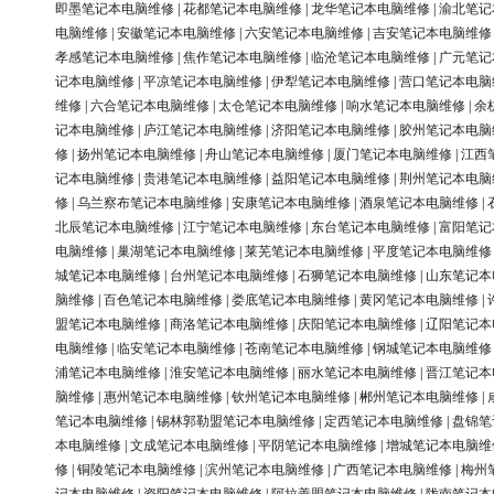
即墨笔记本电脑维修
|
花都笔记本电脑维修
|
龙华笔记本电脑维修
|
渝北笔记
电脑维修
|
安徽笔记本电脑维修
|
六安笔记本电脑维修
|
吉安笔记本电脑维修
孝感笔记本电脑维修
|
焦作笔记本电脑维修
|
临沧笔记本电脑维修
|
广元笔记
记本电脑维修
|
平凉笔记本电脑维修
|
伊犁笔记本电脑维修
|
营口笔记本电脑
维修
|
六合笔记本电脑维修
|
太仓笔记本电脑维修
|
响水笔记本电脑维修
|
余
记本电脑维修
|
庐江笔记本电脑维修
|
济阳笔记本电脑维修
|
胶州笔记本电脑
修
|
扬州笔记本电脑维修
|
舟山笔记本电脑维修
|
厦门笔记本电脑维修
|
江西
记本电脑维修
|
贵港笔记本电脑维修
|
益阳笔记本电脑维修
|
荆州笔记本电脑
修
|
乌兰察布笔记本电脑维修
|
安康笔记本电脑维修
|
酒泉笔记本电脑维修
|
北辰笔记本电脑维修
|
江宁笔记本电脑维修
|
东台笔记本电脑维修
|
富阳笔记
电脑维修
|
巢湖笔记本电脑维修
|
莱芜笔记本电脑维修
|
平度笔记本电脑维修
城笔记本电脑维修
|
台州笔记本电脑维修
|
石狮笔记本电脑维修
|
山东笔记本
脑维修
|
百色笔记本电脑维修
|
娄底笔记本电脑维修
|
黄冈笔记本电脑维修
|
盟笔记本电脑维修
|
商洛笔记本电脑维修
|
庆阳笔记本电脑维修
|
辽阳笔记本
电脑维修
|
临安笔记本电脑维修
|
苍南笔记本电脑维修
|
钢城笔记本电脑维修
浦笔记本电脑维修
|
淮安笔记本电脑维修
|
丽水笔记本电脑维修
|
晋江笔记本
脑维修
|
惠州笔记本电脑维修
|
钦州笔记本电脑维修
|
郴州笔记本电脑维修
|
笔记本电脑维修
|
锡林郭勒盟笔记本电脑维修
|
定西笔记本电脑维修
|
盘锦笔
本电脑维修
|
文成笔记本电脑维修
|
平阴笔记本电脑维修
|
增城笔记本电脑维
修
|
铜陵笔记本电脑维修
|
滨州笔记本电脑维修
|
广西笔记本电脑维修
|
梅州