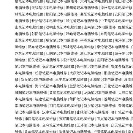
桥笔记本电脑维修
|
崂山笔记本电脑维修
|
天河笔记本电脑维修
|
南山笔记本
电脑维修
|
无锡笔记本电脑维修
|
湖州笔记本电脑维修
|
漳州笔记本电脑维修
林笔记本电脑维修
|
邵阳笔记本电脑维修
|
襄阳笔记本电脑维修
|
安阳笔记本
电脑维修
|
长治笔记本电脑维修
|
通辽笔记本电脑维修
|
中卫笔记本电脑维修
山笔记本电脑维修
|
双鸭山笔记本电脑维修
|
山南笔记本电脑维修
|
红桥笔记
电脑维修
|
射阳笔记本电脑维修
|
盱眙笔记本电脑维修
|
东海笔记本电脑维修
山笔记本电脑维修
|
瑞安笔记本电脑维修
|
平湖笔记本电脑维修
|
南浔笔记本
脑维修
|
肥东笔记本电脑维修
|
历城笔记本电脑维修
|
李沧笔记本电脑维修
|
陀笔记本电脑维修
|
江阴笔记本电脑维修
|
浙江笔记本电脑维修
|
绍兴笔记本
脑维修
|
韶关笔记本电脑维修
|
梧州笔记本电脑维修
|
岳阳笔记本电脑维修
|
笔记本电脑维修
|
保定笔记本电脑维修
|
忻州笔记本电脑维修
|
鄂尔多斯笔记
本电脑维修
|
松原笔记本电脑维修
|
大庆笔记本电脑维修
|
那曲笔记本电脑维
修
|
新吴笔记本电脑维修
|
阜宁笔记本电脑维修
|
金湖笔记本电脑维修
|
灌南
本电脑维修
|
海宁笔记本电脑维修
|
兰溪笔记本电脑维修
|
开化笔记本电脑维
城阳笔记本电脑维修
|
黄埔笔记本电脑维修
|
龙岗笔记本电脑维修
|
大渡口笔
本电脑维修
|
福建笔记本电脑维修
|
莆田笔记本电脑维修
|
滁州笔记本电脑维
常德笔记本电脑维修
|
荆门笔记本电脑维修
|
新乡笔记本电脑维修
|
普洱笔记
笔记本电脑维修
|
汉中笔记本电脑维修
|
张掖笔记本电脑维修
|
喀什笔记本电
维修
|
浦口笔记本电脑维修
|
张家港笔记本电脑维修
|
宜兴笔记本电脑维修
|
笔记本电脑维修
|
义乌笔记本电脑维修
|
玉环笔记本电脑维修
|
庆元笔记本电
维修
|
龙华笔记本电脑维修
|
渝北笔记本电脑维修
|
卢湾笔记本电脑维修
|
南