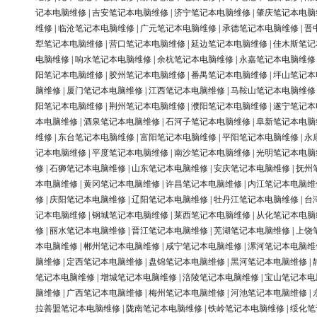
记本电脑维修
|
吉安笔记本电脑维修
|
济宁笔记本电脑维修
|
肇庆笔记本电脑
维修
|
临沧笔记本电脑维修
|
广元笔记本电脑维修
|
承德笔记本电脑维修
|
晋
犁笔记本电脑维修
|
营口笔记本电脑维修
|
延边笔记本电脑维修
|
佳木斯笔记
电脑维修
|
响水笔记本电脑维修
|
余杭笔记本电脑维修
|
永嘉笔记本电脑维修
阳笔记本电脑维修
|
胶州笔记本电脑维修
|
番禺笔记本电脑维修
|
坪山笔记本
脑维修
|
厦门笔记本电脑维修
|
江西笔记本电脑维修
|
马鞍山笔记本电脑维修
阳笔记本电脑维修
|
荆州笔记本电脑维修
|
濮阳笔记本电脑维修
|
遂宁笔记本
本电脑维修
|
酒泉笔记本电脑维修
|
石河子笔记本电脑维修
|
阜新笔记本电脑
维修
|
东台笔记本电脑维修
|
富阳笔记本电脑维修
|
平阳笔记本电脑维修
|
永
记本电脑维修
|
平度笔记本电脑维修
|
南沙笔记本电脑维修
|
光明笔记本电脑
修
|
石狮笔记本电脑维修
|
山东笔记本电脑维修
|
安庆笔记本电脑维修
|
抚州
本电脑维修
|
黄冈笔记本电脑维修
|
许昌笔记本电脑维修
|
内江笔记本电脑维
修
|
庆阳笔记本电脑维修
|
辽阳笔记本电脑维修
|
牡丹江笔记本电脑维修
|
台
记本电脑维修
|
钢城笔记本电脑维修
|
莱西笔记本电脑维修
|
从化笔记本电脑
修
|
丽水笔记本电脑维修
|
晋江笔记本电脑维修
|
芜湖笔记本电脑维修
|
上饶
本电脑维修
|
郴州笔记本电脑维修
|
咸宁笔记本电脑维修
|
漯河笔记本电脑维
脑维修
|
定西笔记本电脑维修
|
盘锦笔记本电脑维修
|
黑河笔记本电脑维修
|
笔记本电脑维修
|
增城笔记本电脑维修
|
涪陵笔记本电脑维修
|
宝山笔记本电
脑维修
|
广西笔记本电脑维修
|
梅州笔记本电脑维修
|
河池笔记本电脑维修
|
拉善盟笔记本电脑维修
|
陇南笔记本电脑维修
|
铁岭笔记本电脑维修
|
绥化笔