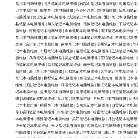
笔记本电脑维修
|
包头笔记本电脑维修
|
石嘴山笔记本电脑维修
|
海东笔记本
记本电脑维修
|
四平笔记本电脑维修
|
齐齐哈尔笔记本电脑维修
|
日喀则笔记
电脑维修
|
武进笔记本电脑维修
|
滨湖笔记本电脑维修
|
通州笔记本电脑维修
县笔记本电脑维修
|
泰兴笔记本电脑维修
|
宿豫笔记本电脑维修
|
下城笔记本
脑维修
|
柯桥笔记本电脑维修
|
金东笔记本电脑维修
|
衢江笔记本电脑维修
|
笔记本电脑维修
|
市北笔记本电脑维修
|
海珠笔记本电脑维修
|
罗湖笔记本电
维修
|
温州笔记本电脑维修
|
南平笔记本电脑维修
|
亳州笔记本电脑维修
|
萍
记本电脑维修
|
十堰笔记本电脑维修
|
洛阳笔记本电脑维修
|
玉溪笔记本电脑
脑维修
|
乌海笔记本电脑维修
|
吴忠笔记本电脑维修
|
宝鸡笔记本电脑维修
|
西笔记本电脑维修
|
昌都笔记本电脑维修
|
南开笔记本电脑维修
|
建邺笔记本
脑维修
|
海门笔记本电脑维修
|
江都笔记本电脑维修
|
大丰笔记本电脑维修
|
笔记本电脑维修
|
拱墅笔记本电脑维修
|
奉化笔记本电脑维修
|
瓯海笔记本电
维修
|
江山笔记本电脑维修
|
嵊泗笔记本电脑维修
|
椒江笔记本电脑维修
|
缙
记本电脑维修
|
盐田笔记本电脑维修
|
南岸笔记本电脑维修
|
海定笔记本电脑
修
|
阜阳笔记本电脑维修
|
九江笔记本电脑维修
|
枣庄笔记本电脑维修
|
汕头
记本电脑维修
|
昭通笔记本电脑维修
|
安顺笔记本电脑维修
|
自贡笔记本电脑
修
|
咸阳笔记本电脑维修
|
白银笔记本电脑维修
|
哈密笔记本电脑维修
|
抚顺
本电脑维修
|
秦淮笔记本电脑维修
|
吴江笔记本电脑维修
|
丹徒笔记本电脑维
灌云笔记本电脑维修
|
云龙笔记本电脑维修
|
海陵笔记本电脑维修
|
泗阳笔记
电脑维修
|
吴兴笔记本电脑维修
|
新昌笔记本电脑维修
|
浦江笔记本电脑维修