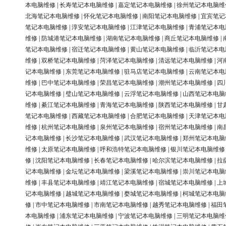
本电脑维修
|
长寿笔记本电脑维修
|
嘉定笔记本电脑维修
|
徐州笔记本电脑维
北海笔记本电脑维修
|
怀化笔记本电脑维修
|
南阳笔记本电脑维修
|
宜宾笔记
笔记本电脑维修
|
淳安笔记本电脑维修
|
江津笔记本电脑维修
|
青浦笔记本电
维修
|
防城港笔记本电脑维修
|
湖南笔记本电脑维修
|
商丘笔记本电脑维修
|
笔记本电脑维修
|
宿迁笔记本电脑维修
|
黄山笔记本电脑维修
|
临沂笔记本电
维修
|
双桥笔记本电脑维修
|
菏泽笔记本电脑维修
|
清远笔记本电脑维修
|
河
记本电脑维修
|
东莞笔记本电脑维修
|
驻马店笔记本电脑维修
|
云南笔记本电
维修
|
巴中笔记本电脑维修
|
荣昌笔记本电脑维修
|
潮州笔记本电脑维修
|
四
记本电脑维修
|
璧山笔记本电脑维修
|
云浮笔记本电脑维修
|
山西笔记本电脑
维修
|
綦江笔记本电脑维修
|
青海笔记本电脑维修
|
陕西笔记本电脑维修
|
甘
笔记本电脑维修
|
西藏笔记本电脑维修
|
合肥笔记本电脑维修
|
天津笔记本电
维修
|
杭州笔记本电脑维修
|
泉州笔记本电脑维修
|
宿州笔记本电脑维修
|
南
记本电脑维修
|
长沙笔记本电脑维修
|
武汉笔记本电脑维修
|
郑州笔记本电脑
维修
|
太原笔记本电脑维修
|
呼和浩特笔记本电脑维修
|
银川笔记本电脑维修
修
|
沈阳笔记本电脑维修
|
长春笔记本电脑维修
|
哈尔滨笔记本电脑维修
|
拉
记本电脑维修
|
金坛笔记本电脑维修
|
梁溪笔记本电脑维修
|
崇川笔记本电脑
维修
|
丰县笔记本电脑维修
|
靖江笔记本电脑维修
|
宿城笔记本电脑维修
|
上
记本电脑维修
|
越城笔记本电脑维修
|
婺城笔记本电脑维修
|
柯城笔记本电脑
修
|
市中笔记本电脑维修
|
市南笔记本电脑维修
|
越秀笔记本电脑维修
|
福田
本电脑维修
|
浦东笔记本电脑维修
|
宁波笔记本电脑维修
|
三明笔记本电脑维