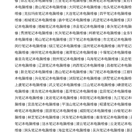
修
|
崇左笔记本电脑维修
|
三亚笔记本电脑维修
|
株洲笔记本电脑维修
|
黄石
本电脑维修
|
唐山笔记本电脑维修
|
大同笔记本电脑维修
|
包头笔记本电脑维
维修
|
克拉玛依笔记本电脑维修
|
大连笔记本电脑维修
|
四平笔记本电脑维修
维修
|
相城笔记本电脑维修
|
扬中笔记本电脑维修
|
武进笔记本电脑维修
|
滨
记本电脑维修
|
赣榆笔记本电脑维修
|
沛县笔记本电脑维修
|
泰兴笔记本电脑
修
|
秀洲笔记本电脑维修
|
长兴笔记本电脑维修
|
柯桥笔记本电脑维修
|
金东
本电脑维修
|
蜀山笔记本电脑维修
|
历下笔记本电脑维修
|
市北笔记本电脑维
闵行笔记本电脑维修
|
镇江笔记本电脑维修
|
温州笔记本电脑维修
|
南平笔记
电脑维修
|
柳州笔记本电脑维修
|
湘潭笔记本电脑维修
|
十堰笔记本电脑维修
秦皇岛笔记本电脑维修
|
朔州笔记本电脑维修
|
乌海笔记本电脑维修
|
吴忠笔
记本电脑维修
|
辽源笔记本电脑维修
|
鸡西笔记本电脑维修
|
昌都笔记本电脑
修
|
新北笔记本电脑维修
|
惠山笔记本电脑维修
|
海门笔记本电脑维修
|
江都
本电脑维修
|
兴化笔记本电脑维修
|
沭阳笔记本电脑维修
|
拱墅笔记本电脑维
上虞笔记本电脑维修
|
武义笔记本电脑维修
|
江山笔记本电脑维修
|
嵊泗笔记
电脑维修
|
黄岛笔记本电脑维修
|
荔湾笔记本电脑维修
|
盐田笔记本电脑维修
兴笔记本电脑维修
|
龙岩笔记本电脑维修
|
阜阳笔记本电脑维修
|
九江笔记本
脑维修
|
宜昌笔记本电脑维修
|
平顶山笔记本电脑维修
|
昭通笔记本电脑维修
峰笔记本电脑维修
|
固原笔记本电脑维修
|
咸阳笔记本电脑维修
|
白银笔记本
脑维修
|
林芝笔记本电脑维修
|
河东笔记本电脑维修
|
秦淮笔记本电脑维修
|
笔记本电脑维修
|
涟水笔记本电脑维修
|
灌云笔记本电脑维修
|
云龙笔记本电
维修
|
洞头笔记本电脑维修
|
海盐笔记本电脑维修
|
吴兴笔记本电脑维修
|
新