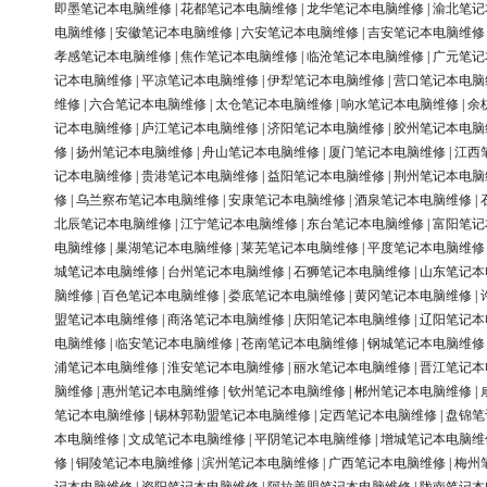
即墨笔记本电脑维修
|
花都笔记本电脑维修
|
龙华笔记本电脑维修
|
渝北笔记
电脑维修
|
安徽笔记本电脑维修
|
六安笔记本电脑维修
|
吉安笔记本电脑维修
孝感笔记本电脑维修
|
焦作笔记本电脑维修
|
临沧笔记本电脑维修
|
广元笔记
记本电脑维修
|
平凉笔记本电脑维修
|
伊犁笔记本电脑维修
|
营口笔记本电脑
维修
|
六合笔记本电脑维修
|
太仓笔记本电脑维修
|
响水笔记本电脑维修
|
余
记本电脑维修
|
庐江笔记本电脑维修
|
济阳笔记本电脑维修
|
胶州笔记本电脑
修
|
扬州笔记本电脑维修
|
舟山笔记本电脑维修
|
厦门笔记本电脑维修
|
江西
记本电脑维修
|
贵港笔记本电脑维修
|
益阳笔记本电脑维修
|
荆州笔记本电脑
修
|
乌兰察布笔记本电脑维修
|
安康笔记本电脑维修
|
酒泉笔记本电脑维修
|
北辰笔记本电脑维修
|
江宁笔记本电脑维修
|
东台笔记本电脑维修
|
富阳笔记
电脑维修
|
巢湖笔记本电脑维修
|
莱芜笔记本电脑维修
|
平度笔记本电脑维修
城笔记本电脑维修
|
台州笔记本电脑维修
|
石狮笔记本电脑维修
|
山东笔记本
脑维修
|
百色笔记本电脑维修
|
娄底笔记本电脑维修
|
黄冈笔记本电脑维修
|
盟笔记本电脑维修
|
商洛笔记本电脑维修
|
庆阳笔记本电脑维修
|
辽阳笔记本
电脑维修
|
临安笔记本电脑维修
|
苍南笔记本电脑维修
|
钢城笔记本电脑维修
浦笔记本电脑维修
|
淮安笔记本电脑维修
|
丽水笔记本电脑维修
|
晋江笔记本
脑维修
|
惠州笔记本电脑维修
|
钦州笔记本电脑维修
|
郴州笔记本电脑维修
|
笔记本电脑维修
|
锡林郭勒盟笔记本电脑维修
|
定西笔记本电脑维修
|
盘锦笔
本电脑维修
|
文成笔记本电脑维修
|
平阴笔记本电脑维修
|
增城笔记本电脑维
修
|
铜陵笔记本电脑维修
|
滨州笔记本电脑维修
|
广西笔记本电脑维修
|
梅州