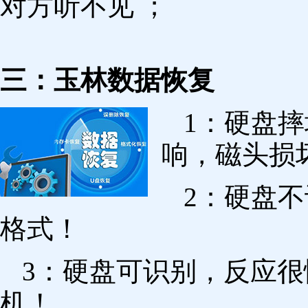
对方听不见 ；
三：玉林数据恢复
1：硬盘
响，磁头损
2：硬盘
格式！
3：硬盘可识别，反应
机！