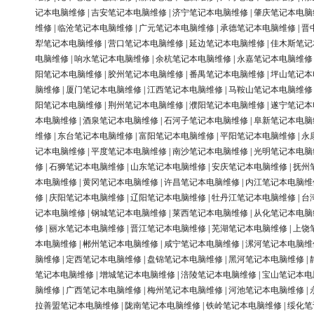
记本电脑维修
|
吉安笔记本电脑维修
|
济宁笔记本电脑维修
|
肇庆笔记本电脑
维修
|
临沧笔记本电脑维修
|
广元笔记本电脑维修
|
承德笔记本电脑维修
|
晋
犁笔记本电脑维修
|
营口笔记本电脑维修
|
延边笔记本电脑维修
|
佳木斯笔记
电脑维修
|
响水笔记本电脑维修
|
余杭笔记本电脑维修
|
永嘉笔记本电脑维修
阳笔记本电脑维修
|
胶州笔记本电脑维修
|
番禺笔记本电脑维修
|
坪山笔记本
脑维修
|
厦门笔记本电脑维修
|
江西笔记本电脑维修
|
马鞍山笔记本电脑维修
阳笔记本电脑维修
|
荆州笔记本电脑维修
|
濮阳笔记本电脑维修
|
遂宁笔记本
本电脑维修
|
酒泉笔记本电脑维修
|
石河子笔记本电脑维修
|
阜新笔记本电脑
维修
|
东台笔记本电脑维修
|
富阳笔记本电脑维修
|
平阳笔记本电脑维修
|
永
记本电脑维修
|
平度笔记本电脑维修
|
南沙笔记本电脑维修
|
光明笔记本电脑
修
|
石狮笔记本电脑维修
|
山东笔记本电脑维修
|
安庆笔记本电脑维修
|
抚州
本电脑维修
|
黄冈笔记本电脑维修
|
许昌笔记本电脑维修
|
内江笔记本电脑维
修
|
庆阳笔记本电脑维修
|
辽阳笔记本电脑维修
|
牡丹江笔记本电脑维修
|
台
记本电脑维修
|
钢城笔记本电脑维修
|
莱西笔记本电脑维修
|
从化笔记本电脑
修
|
丽水笔记本电脑维修
|
晋江笔记本电脑维修
|
芜湖笔记本电脑维修
|
上饶
本电脑维修
|
郴州笔记本电脑维修
|
咸宁笔记本电脑维修
|
漯河笔记本电脑维
脑维修
|
定西笔记本电脑维修
|
盘锦笔记本电脑维修
|
黑河笔记本电脑维修
|
笔记本电脑维修
|
增城笔记本电脑维修
|
涪陵笔记本电脑维修
|
宝山笔记本电
脑维修
|
广西笔记本电脑维修
|
梅州笔记本电脑维修
|
河池笔记本电脑维修
|
拉善盟笔记本电脑维修
|
陇南笔记本电脑维修
|
铁岭笔记本电脑维修
|
绥化笔