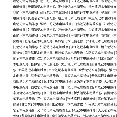
桥笔记本电脑维修
|
崂山笔记本电脑维修
|
天河笔记本电脑维修
|
南山笔记本
电脑维修
|
无锡笔记本电脑维修
|
湖州笔记本电脑维修
|
漳州笔记本电脑维修
林笔记本电脑维修
|
邵阳笔记本电脑维修
|
襄阳笔记本电脑维修
|
安阳笔记本
电脑维修
|
长治笔记本电脑维修
|
通辽笔记本电脑维修
|
中卫笔记本电脑维修
山笔记本电脑维修
|
双鸭山笔记本电脑维修
|
山南笔记本电脑维修
|
红桥笔记
电脑维修
|
射阳笔记本电脑维修
|
盱眙笔记本电脑维修
|
东海笔记本电脑维修
山笔记本电脑维修
|
瑞安笔记本电脑维修
|
平湖笔记本电脑维修
|
南浔笔记本
脑维修
|
肥东笔记本电脑维修
|
历城笔记本电脑维修
|
李沧笔记本电脑维修
|
陀笔记本电脑维修
|
江阴笔记本电脑维修
|
浙江笔记本电脑维修
|
绍兴笔记本
脑维修
|
韶关笔记本电脑维修
|
梧州笔记本电脑维修
|
岳阳笔记本电脑维修
|
笔记本电脑维修
|
保定笔记本电脑维修
|
忻州笔记本电脑维修
|
鄂尔多斯笔记
本电脑维修
|
松原笔记本电脑维修
|
大庆笔记本电脑维修
|
那曲笔记本电脑维
修
|
新吴笔记本电脑维修
|
阜宁笔记本电脑维修
|
金湖笔记本电脑维修
|
灌南
本电脑维修
|
海宁笔记本电脑维修
|
兰溪笔记本电脑维修
|
开化笔记本电脑维
城阳笔记本电脑维修
|
黄埔笔记本电脑维修
|
龙岗笔记本电脑维修
|
大渡口笔
本电脑维修
|
福建笔记本电脑维修
|
莆田笔记本电脑维修
|
滁州笔记本电脑维
常德笔记本电脑维修
|
荆门笔记本电脑维修
|
新乡笔记本电脑维修
|
普洱笔记
笔记本电脑维修
|
汉中笔记本电脑维修
|
张掖笔记本电脑维修
|
喀什笔记本电
维修
|
浦口笔记本电脑维修
|
张家港笔记本电脑维修
|
宜兴笔记本电脑维修
|
笔记本电脑维修
|
义乌笔记本电脑维修
|
玉环笔记本电脑维修
|
庆元笔记本电
维修
|
龙华笔记本电脑维修
|
渝北笔记本电脑维修
|
卢湾笔记本电脑维修
|
南