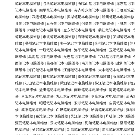
笔记本电脑维修
|
包头笔记本电脑维修
|
石嘴山笔记本电脑维修
|
海东笔记本
记本电脑维修
|
四平笔记本电脑维修
|
齐齐哈尔笔记本电脑维修
|
日喀则笔记
电脑维修
|
武进笔记本电脑维修
|
滨湖笔记本电脑维修
|
通州笔记本电脑维修
县笔记本电脑维修
|
泰兴笔记本电脑维修
|
宿豫笔记本电脑维修
|
下城笔记本
脑维修
|
柯桥笔记本电脑维修
|
金东笔记本电脑维修
|
衢江笔记本电脑维修
|
笔记本电脑维修
|
市北笔记本电脑维修
|
海珠笔记本电脑维修
|
罗湖笔记本电
维修
|
温州笔记本电脑维修
|
南平笔记本电脑维修
|
亳州笔记本电脑维修
|
萍
记本电脑维修
|
十堰笔记本电脑维修
|
洛阳笔记本电脑维修
|
玉溪笔记本电脑
脑维修
|
乌海笔记本电脑维修
|
吴忠笔记本电脑维修
|
宝鸡笔记本电脑维修
|
西笔记本电脑维修
|
昌都笔记本电脑维修
|
南开笔记本电脑维修
|
建邺笔记本
脑维修
|
海门笔记本电脑维修
|
江都笔记本电脑维修
|
大丰笔记本电脑维修
|
笔记本电脑维修
|
拱墅笔记本电脑维修
|
奉化笔记本电脑维修
|
瓯海笔记本电
维修
|
江山笔记本电脑维修
|
嵊泗笔记本电脑维修
|
椒江笔记本电脑维修
|
缙
记本电脑维修
|
盐田笔记本电脑维修
|
南岸笔记本电脑维修
|
海定笔记本电脑
修
|
阜阳笔记本电脑维修
|
九江笔记本电脑维修
|
枣庄笔记本电脑维修
|
汕头
记本电脑维修
|
昭通笔记本电脑维修
|
安顺笔记本电脑维修
|
自贡笔记本电脑
修
|
咸阳笔记本电脑维修
|
白银笔记本电脑维修
|
哈密笔记本电脑维修
|
抚顺
本电脑维修
|
秦淮笔记本电脑维修
|
吴江笔记本电脑维修
|
丹徒笔记本电脑维
灌云笔记本电脑维修
|
云龙笔记本电脑维修
|
海陵笔记本电脑维修
|
泗阳笔记
电脑维修
|
吴兴笔记本电脑维修
|
新昌笔记本电脑维修
|
浦江笔记本电脑维修