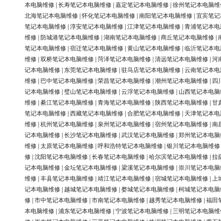
本电脑维修
|
长寿笔记本电脑维修
|
嘉定笔记本电脑维修
|
徐州笔记本电脑维
北海笔记本电脑维修
|
怀化笔记本电脑维修
|
南阳笔记本电脑维修
|
宜宾笔记
笔记本电脑维修
|
淳安笔记本电脑维修
|
江津笔记本电脑维修
|
青浦笔记本电
维修
|
防城港笔记本电脑维修
|
湖南笔记本电脑维修
|
商丘笔记本电脑维修
|
笔记本电脑维修
|
宿迁笔记本电脑维修
|
黄山笔记本电脑维修
|
临沂笔记本电
维修
|
双桥笔记本电脑维修
|
菏泽笔记本电脑维修
|
清远笔记本电脑维修
|
河
记本电脑维修
|
东莞笔记本电脑维修
|
驻马店笔记本电脑维修
|
云南笔记本电
维修
|
巴中笔记本电脑维修
|
荣昌笔记本电脑维修
|
潮州笔记本电脑维修
|
四
记本电脑维修
|
璧山笔记本电脑维修
|
云浮笔记本电脑维修
|
山西笔记本电脑
维修
|
綦江笔记本电脑维修
|
青海笔记本电脑维修
|
陕西笔记本电脑维修
|
甘
笔记本电脑维修
|
西藏笔记本电脑维修
|
合肥笔记本电脑维修
|
天津笔记本电
维修
|
杭州笔记本电脑维修
|
泉州笔记本电脑维修
|
宿州笔记本电脑维修
|
南
记本电脑维修
|
长沙笔记本电脑维修
|
武汉笔记本电脑维修
|
郑州笔记本电脑
维修
|
太原笔记本电脑维修
|
呼和浩特笔记本电脑维修
|
银川笔记本电脑维修
修
|
沈阳笔记本电脑维修
|
长春笔记本电脑维修
|
哈尔滨笔记本电脑维修
|
拉
记本电脑维修
|
金坛笔记本电脑维修
|
梁溪笔记本电脑维修
|
崇川笔记本电脑
维修
|
丰县笔记本电脑维修
|
靖江笔记本电脑维修
|
宿城笔记本电脑维修
|
上
记本电脑维修
|
越城笔记本电脑维修
|
婺城笔记本电脑维修
|
柯城笔记本电脑
修
|
市中笔记本电脑维修
|
市南笔记本电脑维修
|
越秀笔记本电脑维修
|
福田
本电脑维修
|
浦东笔记本电脑维修
|
宁波笔记本电脑维修
|
三明笔记本电脑维