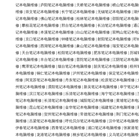
记本电脑维修
|
庐阳笔记本电脑维修
|
天桥笔记本电脑维修
|
崂山笔记本电脑
维修
|
崇文笔记本电脑维修
|
长宁笔记本电脑维修
|
无锡笔记本电脑维修
|
湖
记本电脑维修
|
佛山笔记本电脑维修
|
桂林笔记本电脑维修
|
邵阳笔记本电脑
修
|
攀枝花笔记本电脑维修
|
邢台笔记本电脑维修
|
长治笔记本电脑维修
|
通
记本电脑维修
|
本溪笔记本电脑维修
|
白山笔记本电脑维修
|
双鸭山笔记本电
维修
|
京口笔记本电脑维修
|
钟楼笔记本电脑维修
|
射阳笔记本电脑维修
|
盱
记本电脑维修
|
西湖笔记本电脑维修
|
象山笔记本电脑维修
|
瑞安笔记本电脑
修
|
天台笔记本电脑维修
|
松阳笔记本电脑维修
|
肥东笔记本电脑维修
|
历城
记本电脑维修
|
丰台笔记本电脑维修
|
普陀笔记本电脑维修
|
江阴笔记本电脑
修
|
鹰潭笔记本电脑维修
|
烟台笔记本电脑维修
|
韶关笔记本电脑维修
|
梧州
本电脑维修
|
铜仁笔记本电脑维修
|
泸州笔记本电脑维修
|
保定笔记本电脑维
维修
|
阿克苏笔记本电脑维修
|
丹东笔记本电脑维修
|
松原笔记本电脑维修
|
州笔记本电脑维修
|
溧阳笔记本电脑维修
|
新吴笔记本电脑维修
|
阜宁笔记本
脑维修
|
滨江笔记本电脑维修
|
乐清笔记本电脑维修
|
海宁笔记本电脑维修
|
笔记本电脑维修
|
长清笔记本电脑维修
|
城阳笔记本电脑维修
|
黄埔笔记本电
脑维修
|
昆山笔记本电脑维修
|
金华笔记本电脑维修
|
福建笔记本电脑维修
|
笔记本电脑维修
|
贺州笔记本电脑维修
|
常德笔记本电脑维修
|
荆门笔记本电
脑维修
|
吕梁笔记本电脑维修
|
呼伦贝尔笔记本电脑维修
|
汉中笔记本电脑维
伊春笔记本电脑维修
|
西青笔记本电脑维修
|
浦口笔记本电脑维修
|
张家港笔
本电脑维修
|
龙港笔记本电脑维修
|
桐乡笔记本电脑维修
|
义乌笔记本电脑维