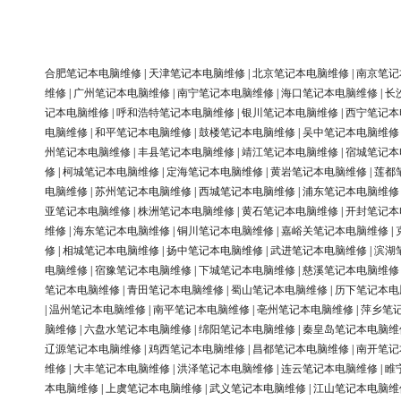
合肥笔记本电脑维修
|
天津笔记本电脑维修
|
北京笔记本电脑维修
|
南京笔记
维修
|
广州笔记本电脑维修
|
南宁笔记本电脑维修
|
海口笔记本电脑维修
|
长
记本电脑维修
|
呼和浩特笔记本电脑维修
|
银川笔记本电脑维修
|
西宁笔记本
电脑维修
|
和平笔记本电脑维修
|
鼓楼笔记本电脑维修
|
吴中笔记本电脑维修
州笔记本电脑维修
|
丰县笔记本电脑维修
|
靖江笔记本电脑维修
|
宿城笔记本
修
|
柯城笔记本电脑维修
|
定海笔记本电脑维修
|
黄岩笔记本电脑维修
|
莲都
电脑维修
|
苏州笔记本电脑维修
|
西城笔记本电脑维修
|
浦东笔记本电脑维修
亚笔记本电脑维修
|
株洲笔记本电脑维修
|
黄石笔记本电脑维修
|
开封笔记本
维修
|
海东笔记本电脑维修
|
铜川笔记本电脑维修
|
嘉峪关笔记本电脑维修
|
修
|
相城笔记本电脑维修
|
扬中笔记本电脑维修
|
武进笔记本电脑维修
|
滨湖
电脑维修
|
宿豫笔记本电脑维修
|
下城笔记本电脑维修
|
慈溪笔记本电脑维修
笔记本电脑维修
|
青田笔记本电脑维修
|
蜀山笔记本电脑维修
|
历下笔记本电
|
温州笔记本电脑维修
|
南平笔记本电脑维修
|
亳州笔记本电脑维修
|
萍乡笔
脑维修
|
六盘水笔记本电脑维修
|
绵阳笔记本电脑维修
|
秦皇岛笔记本电脑维
辽源笔记本电脑维修
|
鸡西笔记本电脑维修
|
昌都笔记本电脑维修
|
南开笔记
维修
|
大丰笔记本电脑维修
|
洪泽笔记本电脑维修
|
连云笔记本电脑维修
|
睢
本电脑维修
|
上虞笔记本电脑维修
|
武义笔记本电脑维修
|
江山笔记本电脑维