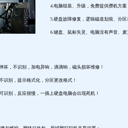
4.电脑组装、升级，免费提供攒机方案
5.硬盘故障修复，逻辑磁道划痕、分
6.键盘、鼠标失灵、电脑没有声音、麦
盘摔坏，不识别，加电异响，滴滴响，磁头损坏维修！
盘不识别，提示格式化，分区更改格式！
盘可识别，反应很慢，一插上硬盘电脑会出现死机！