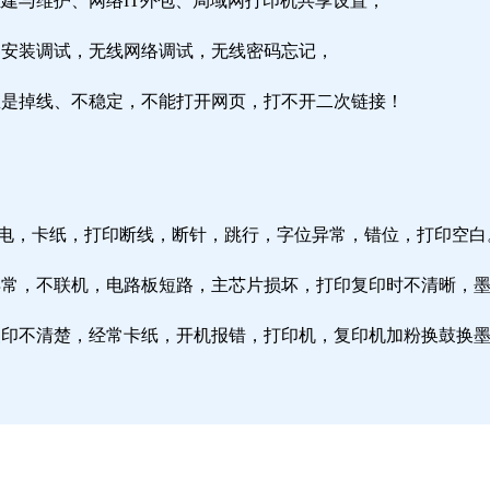
组建与维护、网络IT外包、局域网打印机共享设置；
由器安装调试，无线网络调试，无线密码忘记，
络总是掉线、不稳定，不能打开网页，打不开二次链接！
通电，卡纸，打印断线，断针，跳行，字位异常，错位，打印空白
纸异常，不联机，电路板短路，主芯片损坏，打印复印时不清晰，
印复印不清楚，经常卡纸，开机报错，打印机，复印机加粉换鼓换