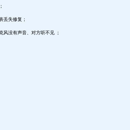
；
区表丢失修复；
克风没有声音、对方听不见 ；