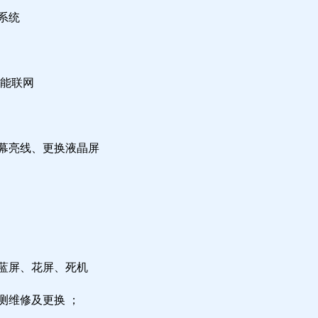
系统
不能联网
屏幕亮线、更换液晶屏
，蓝屏、花屏、死机
测维修及更换 ；