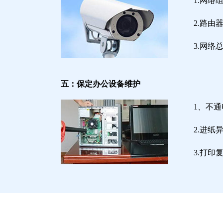
1.网络
2.路
3.网
五：保定办公设备维护
1、不
2.进
3.打