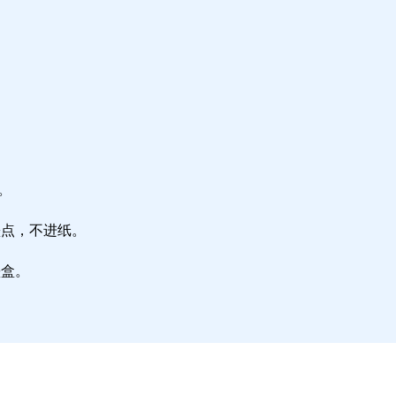
。
墨点，不进纸。
墨盒。