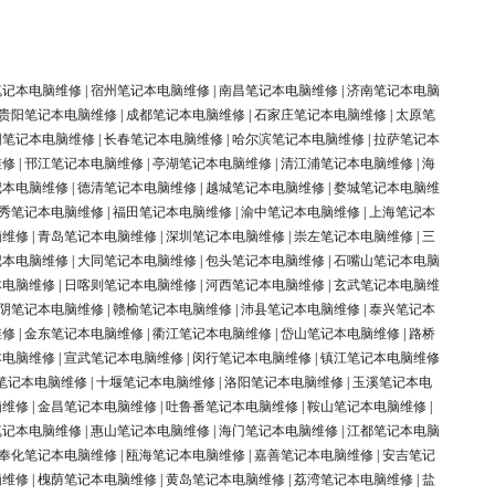
笔记本电脑维修
|
宿州笔记本电脑维修
|
南昌笔记本电脑维修
|
济南笔记本电脑
贵阳笔记本电脑维修
|
成都笔记本电脑维修
|
石家庄笔记本电脑维修
|
太原笔
阳笔记本电脑维修
|
长春笔记本电脑维修
|
哈尔滨笔记本电脑维修
|
拉萨笔记本
维修
|
邗江笔记本电脑维修
|
亭湖笔记本电脑维修
|
清江浦笔记本电脑维修
|
海
记本电脑维修
|
德清笔记本电脑维修
|
越城笔记本电脑维修
|
婺城笔记本电脑维
秀笔记本电脑维修
|
福田笔记本电脑维修
|
渝中笔记本电脑维修
|
上海笔记本
脑维修
|
青岛笔记本电脑维修
|
深圳笔记本电脑维修
|
崇左笔记本电脑维修
|
三
记本电脑维修
|
大同笔记本电脑维修
|
包头笔记本电脑维修
|
石嘴山笔记本电脑
本电脑维修
|
日喀则笔记本电脑维修
|
河西笔记本电脑维修
|
玄武笔记本电脑维
阴笔记本电脑维修
|
赣榆笔记本电脑维修
|
沛县笔记本电脑维修
|
泰兴笔记本
维修
|
金东笔记本电脑维修
|
衢江笔记本电脑维修
|
岱山笔记本电脑维修
|
路桥
本电脑维修
|
宣武笔记本电脑维修
|
闵行笔记本电脑维修
|
镇江笔记本电脑维修
笔记本电脑维修
|
十堰笔记本电脑维修
|
洛阳笔记本电脑维修
|
玉溪笔记本电
脑维修
|
金昌笔记本电脑维修
|
吐鲁番笔记本电脑维修
|
鞍山笔记本电脑维修
|
笔记本电脑维修
|
惠山笔记本电脑维修
|
海门笔记本电脑维修
|
江都笔记本电脑
奉化笔记本电脑维修
|
瓯海笔记本电脑维修
|
嘉善笔记本电脑维修
|
安吉笔记
脑维修
|
槐荫笔记本电脑维修
|
黄岛笔记本电脑维修
|
荔湾笔记本电脑维修
|
盐