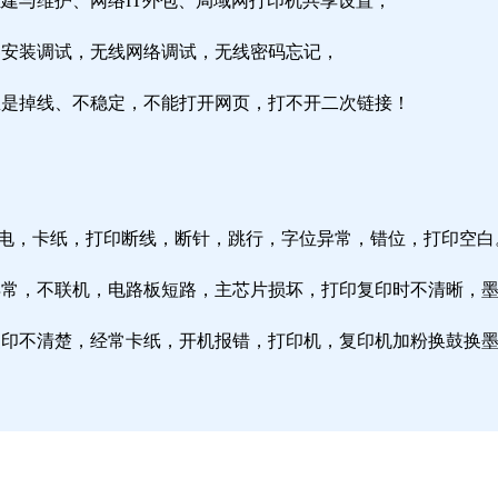
组建与维护、网络IT外包、局域网打印机共享设置；
由器安装调试，无线网络调试，无线密码忘记，
络总是掉线、不稳定，不能打开网页，打不开二次链接！
通电，卡纸，打印断线，断针，跳行，字位异常，错位，打印空白
纸异常，不联机，电路板短路，主芯片损坏，打印复印时不清晰，
印复印不清楚，经常卡纸，开机报错，打印机，复印机加粉换鼓换