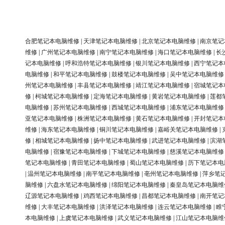
合肥笔记本电脑维修
|
天津笔记本电脑维修
|
北京笔记本电脑维修
|
南京笔记
维修
|
广州笔记本电脑维修
|
南宁笔记本电脑维修
|
海口笔记本电脑维修
|
长
记本电脑维修
|
呼和浩特笔记本电脑维修
|
银川笔记本电脑维修
|
西宁笔记本
电脑维修
|
和平笔记本电脑维修
|
鼓楼笔记本电脑维修
|
吴中笔记本电脑维修
州笔记本电脑维修
|
丰县笔记本电脑维修
|
靖江笔记本电脑维修
|
宿城笔记本
修
|
柯城笔记本电脑维修
|
定海笔记本电脑维修
|
黄岩笔记本电脑维修
|
莲都
电脑维修
|
苏州笔记本电脑维修
|
西城笔记本电脑维修
|
浦东笔记本电脑维修
亚笔记本电脑维修
|
株洲笔记本电脑维修
|
黄石笔记本电脑维修
|
开封笔记本
维修
|
海东笔记本电脑维修
|
铜川笔记本电脑维修
|
嘉峪关笔记本电脑维修
|
修
|
相城笔记本电脑维修
|
扬中笔记本电脑维修
|
武进笔记本电脑维修
|
滨湖
电脑维修
|
宿豫笔记本电脑维修
|
下城笔记本电脑维修
|
慈溪笔记本电脑维修
笔记本电脑维修
|
青田笔记本电脑维修
|
蜀山笔记本电脑维修
|
历下笔记本电
|
温州笔记本电脑维修
|
南平笔记本电脑维修
|
亳州笔记本电脑维修
|
萍乡笔
脑维修
|
六盘水笔记本电脑维修
|
绵阳笔记本电脑维修
|
秦皇岛笔记本电脑维
辽源笔记本电脑维修
|
鸡西笔记本电脑维修
|
昌都笔记本电脑维修
|
南开笔记
维修
|
大丰笔记本电脑维修
|
洪泽笔记本电脑维修
|
连云笔记本电脑维修
|
睢
本电脑维修
|
上虞笔记本电脑维修
|
武义笔记本电脑维修
|
江山笔记本电脑维