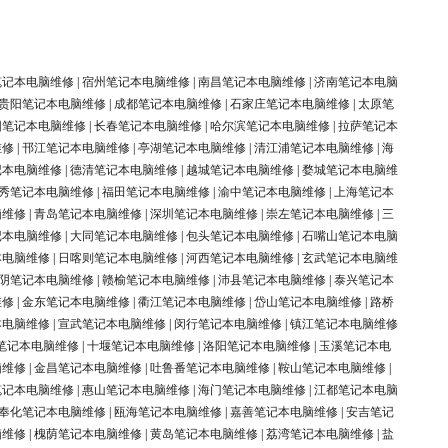
笔记本电脑维修
|
宿州笔记本电脑维修
|
南昌笔记本电脑维修
|
济南笔记本电脑
贵阳笔记本电脑维修
|
成都笔记本电脑维修
|
石家庄笔记本电脑维修
|
太原笔
阳笔记本电脑维修
|
长春笔记本电脑维修
|
哈尔滨笔记本电脑维修
|
拉萨笔记本
维修
|
邗江笔记本电脑维修
|
亭湖笔记本电脑维修
|
清江浦笔记本电脑维修
|
海
记本电脑维修
|
德清笔记本电脑维修
|
越城笔记本电脑维修
|
婺城笔记本电脑维
秀笔记本电脑维修
|
福田笔记本电脑维修
|
渝中笔记本电脑维修
|
上海笔记本
脑维修
|
青岛笔记本电脑维修
|
深圳笔记本电脑维修
|
崇左笔记本电脑维修
|
三
记本电脑维修
|
大同笔记本电脑维修
|
包头笔记本电脑维修
|
石嘴山笔记本电脑
本电脑维修
|
日喀则笔记本电脑维修
|
河西笔记本电脑维修
|
玄武笔记本电脑维
阴笔记本电脑维修
|
赣榆笔记本电脑维修
|
沛县笔记本电脑维修
|
泰兴笔记本
维修
|
金东笔记本电脑维修
|
衢江笔记本电脑维修
|
岱山笔记本电脑维修
|
路桥
本电脑维修
|
宣武笔记本电脑维修
|
闵行笔记本电脑维修
|
镇江笔记本电脑维修
笔记本电脑维修
|
十堰笔记本电脑维修
|
洛阳笔记本电脑维修
|
玉溪笔记本电
脑维修
|
金昌笔记本电脑维修
|
吐鲁番笔记本电脑维修
|
鞍山笔记本电脑维修
|
笔记本电脑维修
|
惠山笔记本电脑维修
|
海门笔记本电脑维修
|
江都笔记本电脑
奉化笔记本电脑维修
|
瓯海笔记本电脑维修
|
嘉善笔记本电脑维修
|
安吉笔记
脑维修
|
槐荫笔记本电脑维修
|
黄岛笔记本电脑维修
|
荔湾笔记本电脑维修
|
盐