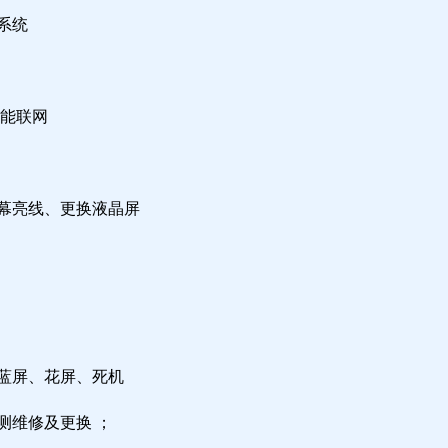
系统
不能联网
屏幕亮线、更换液晶屏
，蓝屏、花屏、死机
测维修及更换 ；