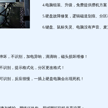
4.电脑组装、升级，免费提供攒机方案
5.硬盘故障修复，逻辑磁道划痕、分
6.键盘、鼠标失灵、电脑没有声音、麦
盘摔坏，不识别，加电异响，滴滴响，磁头损坏维修！
盘不识别，提示格式化，分区更改格式！
盘可识别，反应很慢，一插上硬盘电脑会出现死机！