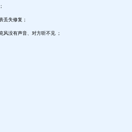
；
区表丢失修复；
克风没有声音、对方听不见 ；