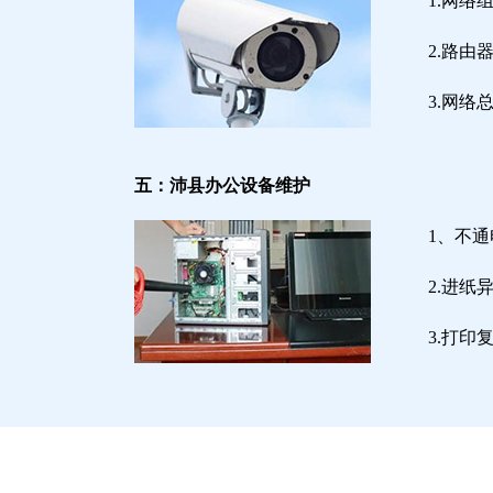
1.网络
2.路
3.网
五：沛县办公设备维护
1、不
2.进
3.打