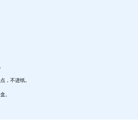
。
墨点，不进纸。
墨盒。