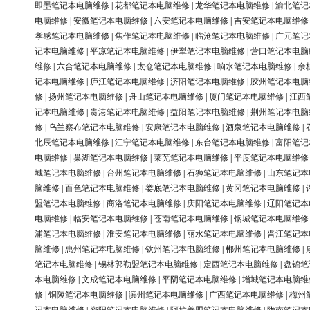
即墨笔记本电脑维修
|
花都笔记本电脑维修
|
龙华笔记本电脑维修
|
渝北笔记
电脑维修
|
安徽笔记本电脑维修
|
六安笔记本电脑维修
|
吉安笔记本电脑维修
孝感笔记本电脑维修
|
焦作笔记本电脑维修
|
临沧笔记本电脑维修
|
广元笔记
记本电脑维修
|
平凉笔记本电脑维修
|
伊犁笔记本电脑维修
|
营口笔记本电脑
维修
|
六合笔记本电脑维修
|
太仓笔记本电脑维修
|
响水笔记本电脑维修
|
余
记本电脑维修
|
庐江笔记本电脑维修
|
济阳笔记本电脑维修
|
胶州笔记本电脑
修
|
扬州笔记本电脑维修
|
舟山笔记本电脑维修
|
厦门笔记本电脑维修
|
江西
记本电脑维修
|
贵港笔记本电脑维修
|
益阳笔记本电脑维修
|
荆州笔记本电脑
修
|
乌兰察布笔记本电脑维修
|
安康笔记本电脑维修
|
酒泉笔记本电脑维修
|
北辰笔记本电脑维修
|
江宁笔记本电脑维修
|
东台笔记本电脑维修
|
富阳笔记
电脑维修
|
巢湖笔记本电脑维修
|
莱芜笔记本电脑维修
|
平度笔记本电脑维修
城笔记本电脑维修
|
台州笔记本电脑维修
|
石狮笔记本电脑维修
|
山东笔记本
脑维修
|
百色笔记本电脑维修
|
娄底笔记本电脑维修
|
黄冈笔记本电脑维修
|
盟笔记本电脑维修
|
商洛笔记本电脑维修
|
庆阳笔记本电脑维修
|
辽阳笔记本
电脑维修
|
临安笔记本电脑维修
|
苍南笔记本电脑维修
|
钢城笔记本电脑维修
浦笔记本电脑维修
|
淮安笔记本电脑维修
|
丽水笔记本电脑维修
|
晋江笔记本
脑维修
|
惠州笔记本电脑维修
|
钦州笔记本电脑维修
|
郴州笔记本电脑维修
|
笔记本电脑维修
|
锡林郭勒盟笔记本电脑维修
|
定西笔记本电脑维修
|
盘锦笔
本电脑维修
|
文成笔记本电脑维修
|
平阴笔记本电脑维修
|
增城笔记本电脑维
修
|
铜陵笔记本电脑维修
|
滨州笔记本电脑维修
|
广西笔记本电脑维修
|
梅州