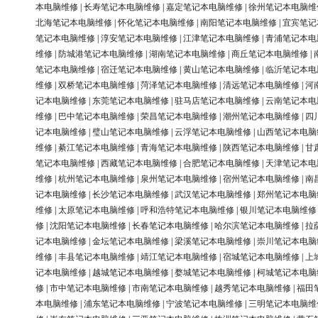
本电脑维修
|
长寿笔记本电脑维修
|
嘉定笔记本电脑维修
|
徐州笔记本电脑维
北海笔记本电脑维修
|
怀化笔记本电脑维修
|
南阳笔记本电脑维修
|
宜宾笔记
笔记本电脑维修
|
淳安笔记本电脑维修
|
江津笔记本电脑维修
|
青浦笔记本电
维修
|
防城港笔记本电脑维修
|
湖南笔记本电脑维修
|
商丘笔记本电脑维修
|
笔记本电脑维修
|
宿迁笔记本电脑维修
|
黄山笔记本电脑维修
|
临沂笔记本电
维修
|
双桥笔记本电脑维修
|
菏泽笔记本电脑维修
|
清远笔记本电脑维修
|
河
记本电脑维修
|
东莞笔记本电脑维修
|
驻马店笔记本电脑维修
|
云南笔记本电
维修
|
巴中笔记本电脑维修
|
荣昌笔记本电脑维修
|
潮州笔记本电脑维修
|
四
记本电脑维修
|
璧山笔记本电脑维修
|
云浮笔记本电脑维修
|
山西笔记本电脑
维修
|
綦江笔记本电脑维修
|
青海笔记本电脑维修
|
陕西笔记本电脑维修
|
甘
笔记本电脑维修
|
西藏笔记本电脑维修
|
合肥笔记本电脑维修
|
天津笔记本电
维修
|
杭州笔记本电脑维修
|
泉州笔记本电脑维修
|
宿州笔记本电脑维修
|
南
记本电脑维修
|
长沙笔记本电脑维修
|
武汉笔记本电脑维修
|
郑州笔记本电脑
维修
|
太原笔记本电脑维修
|
呼和浩特笔记本电脑维修
|
银川笔记本电脑维修
修
|
沈阳笔记本电脑维修
|
长春笔记本电脑维修
|
哈尔滨笔记本电脑维修
|
拉
记本电脑维修
|
金坛笔记本电脑维修
|
梁溪笔记本电脑维修
|
崇川笔记本电脑
维修
|
丰县笔记本电脑维修
|
靖江笔记本电脑维修
|
宿城笔记本电脑维修
|
上
记本电脑维修
|
越城笔记本电脑维修
|
婺城笔记本电脑维修
|
柯城笔记本电脑
修
|
市中笔记本电脑维修
|
市南笔记本电脑维修
|
越秀笔记本电脑维修
|
福田
本电脑维修
|
浦东笔记本电脑维修
|
宁波笔记本电脑维修
|
三明笔记本电脑维