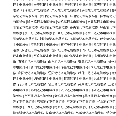
记本电脑维修
|
吉安笔记本电脑维修
|
济宁笔记本电脑维修
|
肇庆笔记本电脑
维修
|
临沧笔记本电脑维修
|
广元笔记本电脑维修
|
承德笔记本电脑维修
|
晋
犁笔记本电脑维修
|
营口笔记本电脑维修
|
延边笔记本电脑维修
|
佳木斯笔记
电脑维修
|
响水笔记本电脑维修
|
余杭笔记本电脑维修
|
永嘉笔记本电脑维修
阳笔记本电脑维修
|
胶州笔记本电脑维修
|
番禺笔记本电脑维修
|
坪山笔记本
脑维修
|
厦门笔记本电脑维修
|
江西笔记本电脑维修
|
马鞍山笔记本电脑维修
阳笔记本电脑维修
|
荆州笔记本电脑维修
|
濮阳笔记本电脑维修
|
遂宁笔记本
本电脑维修
|
酒泉笔记本电脑维修
|
石河子笔记本电脑维修
|
阜新笔记本电脑
维修
|
东台笔记本电脑维修
|
富阳笔记本电脑维修
|
平阳笔记本电脑维修
|
永
记本电脑维修
|
平度笔记本电脑维修
|
南沙笔记本电脑维修
|
光明笔记本电脑
修
|
石狮笔记本电脑维修
|
山东笔记本电脑维修
|
安庆笔记本电脑维修
|
抚州
本电脑维修
|
黄冈笔记本电脑维修
|
许昌笔记本电脑维修
|
内江笔记本电脑维
修
|
庆阳笔记本电脑维修
|
辽阳笔记本电脑维修
|
牡丹江笔记本电脑维修
|
台
记本电脑维修
|
钢城笔记本电脑维修
|
莱西笔记本电脑维修
|
从化笔记本电脑
修
|
丽水笔记本电脑维修
|
晋江笔记本电脑维修
|
芜湖笔记本电脑维修
|
上饶
本电脑维修
|
郴州笔记本电脑维修
|
咸宁笔记本电脑维修
|
漯河笔记本电脑维
脑维修
|
定西笔记本电脑维修
|
盘锦笔记本电脑维修
|
黑河笔记本电脑维修
|
笔记本电脑维修
|
增城笔记本电脑维修
|
涪陵笔记本电脑维修
|
宝山笔记本电
脑维修
|
广西笔记本电脑维修
|
梅州笔记本电脑维修
|
河池笔记本电脑维修
|
拉善盟笔记本电脑维修
|
陇南笔记本电脑维修
|
铁岭笔记本电脑维修
|
绥化笔