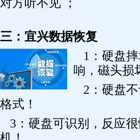
对方听不见 ；
三：宜兴数据恢复
1：硬盘
响，磁头损
2：硬盘
格式！
3：硬盘可识别，反应
机！