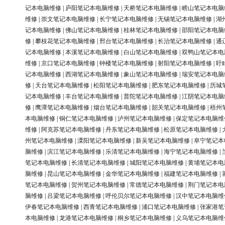
记本电脑维修
|
庐阳笔记本电脑维修
|
天桥笔记本电脑维修
|
崂山笔记本电脑
维修
|
崇文笔记本电脑维修
|
长宁笔记本电脑维修
|
无锡笔记本电脑维修
|
湖
记本电脑维修
|
佛山笔记本电脑维修
|
桂林笔记本电脑维修
|
邵阳笔记本电脑
修
|
攀枝花笔记本电脑维修
|
邢台笔记本电脑维修
|
长治笔记本电脑维修
|
通
记本电脑维修
|
本溪笔记本电脑维修
|
白山笔记本电脑维修
|
双鸭山笔记本电
维修
|
京口笔记本电脑维修
|
钟楼笔记本电脑维修
|
射阳笔记本电脑维修
|
盱
记本电脑维修
|
西湖笔记本电脑维修
|
象山笔记本电脑维修
|
瑞安笔记本电脑
修
|
天台笔记本电脑维修
|
松阳笔记本电脑维修
|
肥东笔记本电脑维修
|
历城
记本电脑维修
|
丰台笔记本电脑维修
|
普陀笔记本电脑维修
|
江阴笔记本电脑
修
|
鹰潭笔记本电脑维修
|
烟台笔记本电脑维修
|
韶关笔记本电脑维修
|
梧州
本电脑维修
|
铜仁笔记本电脑维修
|
泸州笔记本电脑维修
|
保定笔记本电脑维
维修
|
阿克苏笔记本电脑维修
|
丹东笔记本电脑维修
|
松原笔记本电脑维修
|
州笔记本电脑维修
|
溧阳笔记本电脑维修
|
新吴笔记本电脑维修
|
阜宁笔记本
脑维修
|
滨江笔记本电脑维修
|
乐清笔记本电脑维修
|
海宁笔记本电脑维修
|
笔记本电脑维修
|
长清笔记本电脑维修
|
城阳笔记本电脑维修
|
黄埔笔记本电
脑维修
|
昆山笔记本电脑维修
|
金华笔记本电脑维修
|
福建笔记本电脑维修
|
笔记本电脑维修
|
贺州笔记本电脑维修
|
常德笔记本电脑维修
|
荆门笔记本电
脑维修
|
吕梁笔记本电脑维修
|
呼伦贝尔笔记本电脑维修
|
汉中笔记本电脑维
伊春笔记本电脑维修
|
西青笔记本电脑维修
|
浦口笔记本电脑维修
|
张家港笔
本电脑维修
|
龙港笔记本电脑维修
|
桐乡笔记本电脑维修
|
义乌笔记本电脑维