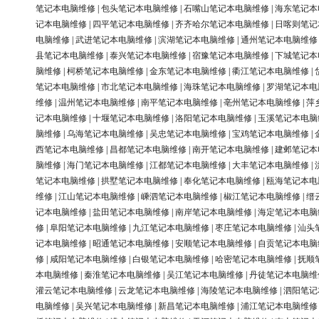
笔记本电脑维修
|
包头笔记本电脑维修
|
石嘴山笔记本电脑维修
|
海东笔记本
记本电脑维修
|
四平笔记本电脑维修
|
齐齐哈尔笔记本电脑维修
|
日喀则笔记
电脑维修
|
武进笔记本电脑维修
|
滨湖笔记本电脑维修
|
通州笔记本电脑维修
县笔记本电脑维修
|
泰兴笔记本电脑维修
|
宿豫笔记本电脑维修
|
下城笔记本
脑维修
|
柯桥笔记本电脑维修
|
金东笔记本电脑维修
|
衢江笔记本电脑维修
|
笔记本电脑维修
|
市北笔记本电脑维修
|
海珠笔记本电脑维修
|
罗湖笔记本电
维修
|
温州笔记本电脑维修
|
南平笔记本电脑维修
|
亳州笔记本电脑维修
|
萍
记本电脑维修
|
十堰笔记本电脑维修
|
洛阳笔记本电脑维修
|
玉溪笔记本电脑
脑维修
|
乌海笔记本电脑维修
|
吴忠笔记本电脑维修
|
宝鸡笔记本电脑维修
|
西笔记本电脑维修
|
昌都笔记本电脑维修
|
南开笔记本电脑维修
|
建邺笔记本
脑维修
|
海门笔记本电脑维修
|
江都笔记本电脑维修
|
大丰笔记本电脑维修
|
笔记本电脑维修
|
拱墅笔记本电脑维修
|
奉化笔记本电脑维修
|
瓯海笔记本电
维修
|
江山笔记本电脑维修
|
嵊泗笔记本电脑维修
|
椒江笔记本电脑维修
|
缙
记本电脑维修
|
盐田笔记本电脑维修
|
南岸笔记本电脑维修
|
海定笔记本电脑
修
|
阜阳笔记本电脑维修
|
九江笔记本电脑维修
|
枣庄笔记本电脑维修
|
汕头
记本电脑维修
|
昭通笔记本电脑维修
|
安顺笔记本电脑维修
|
自贡笔记本电脑
修
|
咸阳笔记本电脑维修
|
白银笔记本电脑维修
|
哈密笔记本电脑维修
|
抚顺
本电脑维修
|
秦淮笔记本电脑维修
|
吴江笔记本电脑维修
|
丹徒笔记本电脑维
灌云笔记本电脑维修
|
云龙笔记本电脑维修
|
海陵笔记本电脑维修
|
泗阳笔记
电脑维修
|
吴兴笔记本电脑维修
|
新昌笔记本电脑维修
|
浦江笔记本电脑维修