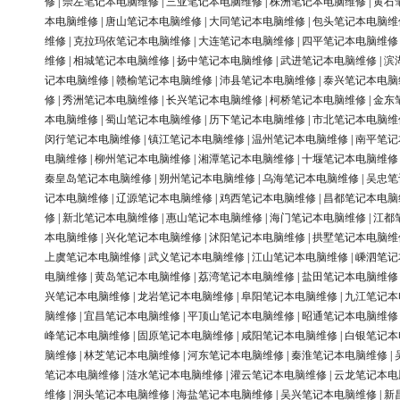
修
|
崇左笔记本电脑维修
|
三亚笔记本电脑维修
|
株洲笔记本电脑维修
|
黄石
本电脑维修
|
唐山笔记本电脑维修
|
大同笔记本电脑维修
|
包头笔记本电脑维
维修
|
克拉玛依笔记本电脑维修
|
大连笔记本电脑维修
|
四平笔记本电脑维修
维修
|
相城笔记本电脑维修
|
扬中笔记本电脑维修
|
武进笔记本电脑维修
|
滨
记本电脑维修
|
赣榆笔记本电脑维修
|
沛县笔记本电脑维修
|
泰兴笔记本电脑
修
|
秀洲笔记本电脑维修
|
长兴笔记本电脑维修
|
柯桥笔记本电脑维修
|
金东
本电脑维修
|
蜀山笔记本电脑维修
|
历下笔记本电脑维修
|
市北笔记本电脑维
闵行笔记本电脑维修
|
镇江笔记本电脑维修
|
温州笔记本电脑维修
|
南平笔记
电脑维修
|
柳州笔记本电脑维修
|
湘潭笔记本电脑维修
|
十堰笔记本电脑维修
秦皇岛笔记本电脑维修
|
朔州笔记本电脑维修
|
乌海笔记本电脑维修
|
吴忠笔
记本电脑维修
|
辽源笔记本电脑维修
|
鸡西笔记本电脑维修
|
昌都笔记本电脑
修
|
新北笔记本电脑维修
|
惠山笔记本电脑维修
|
海门笔记本电脑维修
|
江都
本电脑维修
|
兴化笔记本电脑维修
|
沭阳笔记本电脑维修
|
拱墅笔记本电脑维
上虞笔记本电脑维修
|
武义笔记本电脑维修
|
江山笔记本电脑维修
|
嵊泗笔记
电脑维修
|
黄岛笔记本电脑维修
|
荔湾笔记本电脑维修
|
盐田笔记本电脑维修
兴笔记本电脑维修
|
龙岩笔记本电脑维修
|
阜阳笔记本电脑维修
|
九江笔记本
脑维修
|
宜昌笔记本电脑维修
|
平顶山笔记本电脑维修
|
昭通笔记本电脑维修
峰笔记本电脑维修
|
固原笔记本电脑维修
|
咸阳笔记本电脑维修
|
白银笔记本
脑维修
|
林芝笔记本电脑维修
|
河东笔记本电脑维修
|
秦淮笔记本电脑维修
|
笔记本电脑维修
|
涟水笔记本电脑维修
|
灌云笔记本电脑维修
|
云龙笔记本电
维修
|
洞头笔记本电脑维修
|
海盐笔记本电脑维修
|
吴兴笔记本电脑维修
|
新