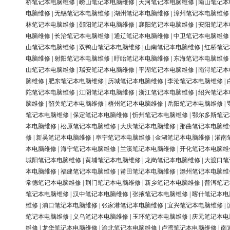
桥笔记本电脑维修
|
崂山笔记本电脑维修
|
天河笔记本电脑维修
|
南山笔记本
电脑维修
|
无锡笔记本电脑维修
|
湖州笔记本电脑维修
|
漳州笔记本电脑维修
林笔记本电脑维修
|
邵阳笔记本电脑维修
|
襄阳笔记本电脑维修
|
安阳笔记本
电脑维修
|
长治笔记本电脑维修
|
通辽笔记本电脑维修
|
中卫笔记本电脑维修
山笔记本电脑维修
|
双鸭山笔记本电脑维修
|
山南笔记本电脑维修
|
红桥笔记
电脑维修
|
射阳笔记本电脑维修
|
盱眙笔记本电脑维修
|
东海笔记本电脑维修
山笔记本电脑维修
|
瑞安笔记本电脑维修
|
平湖笔记本电脑维修
|
南浔笔记本
脑维修
|
肥东笔记本电脑维修
|
历城笔记本电脑维修
|
李沧笔记本电脑维修
|
陀笔记本电脑维修
|
江阴笔记本电脑维修
|
浙江笔记本电脑维修
|
绍兴笔记本
脑维修
|
韶关笔记本电脑维修
|
梧州笔记本电脑维修
|
岳阳笔记本电脑维修
|
笔记本电脑维修
|
保定笔记本电脑维修
|
忻州笔记本电脑维修
|
鄂尔多斯笔记
本电脑维修
|
松原笔记本电脑维修
|
大庆笔记本电脑维修
|
那曲笔记本电脑维
修
|
新吴笔记本电脑维修
|
阜宁笔记本电脑维修
|
金湖笔记本电脑维修
|
灌南
本电脑维修
|
海宁笔记本电脑维修
|
兰溪笔记本电脑维修
|
开化笔记本电脑维
城阳笔记本电脑维修
|
黄埔笔记本电脑维修
|
龙岗笔记本电脑维修
|
大渡口笔
本电脑维修
|
福建笔记本电脑维修
|
莆田笔记本电脑维修
|
滁州笔记本电脑维
常德笔记本电脑维修
|
荆门笔记本电脑维修
|
新乡笔记本电脑维修
|
普洱笔记
笔记本电脑维修
|
汉中笔记本电脑维修
|
张掖笔记本电脑维修
|
喀什笔记本电
维修
|
浦口笔记本电脑维修
|
张家港笔记本电脑维修
|
宜兴笔记本电脑维修
|
笔记本电脑维修
|
义乌笔记本电脑维修
|
玉环笔记本电脑维修
|
庆元笔记本电
维修
|
龙华笔记本电脑维修
|
渝北笔记本电脑维修
|
卢湾笔记本电脑维修
|
南