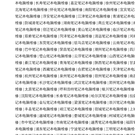
本电脑维修
|
长寿笔记本电脑维修
|
嘉定笔记本电脑维修
|
徐州笔记本电脑维
北海笔记本电脑维修
|
怀化笔记本电脑维修
|
南阳笔记本电脑维修
|
宜宾笔记
笔记本电脑维修
|
淳安笔记本电脑维修
|
江津笔记本电脑维修
|
青浦笔记本电
维修
|
防城港笔记本电脑维修
|
湖南笔记本电脑维修
|
商丘笔记本电脑维修
|
笔记本电脑维修
|
宿迁笔记本电脑维修
|
黄山笔记本电脑维修
|
临沂笔记本电
维修
|
双桥笔记本电脑维修
|
菏泽笔记本电脑维修
|
清远笔记本电脑维修
|
河
记本电脑维修
|
东莞笔记本电脑维修
|
驻马店笔记本电脑维修
|
云南笔记本电
维修
|
巴中笔记本电脑维修
|
荣昌笔记本电脑维修
|
潮州笔记本电脑维修
|
四
记本电脑维修
|
璧山笔记本电脑维修
|
云浮笔记本电脑维修
|
山西笔记本电脑
维修
|
綦江笔记本电脑维修
|
青海笔记本电脑维修
|
陕西笔记本电脑维修
|
甘
笔记本电脑维修
|
西藏笔记本电脑维修
|
合肥笔记本电脑维修
|
天津笔记本电
维修
|
杭州笔记本电脑维修
|
泉州笔记本电脑维修
|
宿州笔记本电脑维修
|
南
记本电脑维修
|
长沙笔记本电脑维修
|
武汉笔记本电脑维修
|
郑州笔记本电脑
维修
|
太原笔记本电脑维修
|
呼和浩特笔记本电脑维修
|
银川笔记本电脑维修
修
|
沈阳笔记本电脑维修
|
长春笔记本电脑维修
|
哈尔滨笔记本电脑维修
|
拉
记本电脑维修
|
金坛笔记本电脑维修
|
梁溪笔记本电脑维修
|
崇川笔记本电脑
维修
|
丰县笔记本电脑维修
|
靖江笔记本电脑维修
|
宿城笔记本电脑维修
|
上
记本电脑维修
|
越城笔记本电脑维修
|
婺城笔记本电脑维修
|
柯城笔记本电脑
修
|
市中笔记本电脑维修
|
市南笔记本电脑维修
|
越秀笔记本电脑维修
|
福田
本电脑维修
|
浦东笔记本电脑维修
|
宁波笔记本电脑维修
|
三明笔记本电脑维