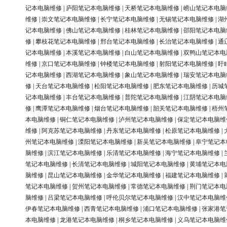
记本电脑维修
|
庐阳笔记本电脑维修
|
天桥笔记本电脑维修
|
崂山笔记本电脑
维修
|
崇文笔记本电脑维修
|
长宁笔记本电脑维修
|
无锡笔记本电脑维修
|
湖
记本电脑维修
|
佛山笔记本电脑维修
|
桂林笔记本电脑维修
|
邵阳笔记本电脑
修
|
攀枝花笔记本电脑维修
|
邢台笔记本电脑维修
|
长治笔记本电脑维修
|
通
记本电脑维修
|
本溪笔记本电脑维修
|
白山笔记本电脑维修
|
双鸭山笔记本电
维修
|
京口笔记本电脑维修
|
钟楼笔记本电脑维修
|
射阳笔记本电脑维修
|
盱
记本电脑维修
|
西湖笔记本电脑维修
|
象山笔记本电脑维修
|
瑞安笔记本电脑
修
|
天台笔记本电脑维修
|
松阳笔记本电脑维修
|
肥东笔记本电脑维修
|
历城
记本电脑维修
|
丰台笔记本电脑维修
|
普陀笔记本电脑维修
|
江阴笔记本电脑
修
|
鹰潭笔记本电脑维修
|
烟台笔记本电脑维修
|
韶关笔记本电脑维修
|
梧州
本电脑维修
|
铜仁笔记本电脑维修
|
泸州笔记本电脑维修
|
保定笔记本电脑维
维修
|
阿克苏笔记本电脑维修
|
丹东笔记本电脑维修
|
松原笔记本电脑维修
|
州笔记本电脑维修
|
溧阳笔记本电脑维修
|
新吴笔记本电脑维修
|
阜宁笔记本
脑维修
|
滨江笔记本电脑维修
|
乐清笔记本电脑维修
|
海宁笔记本电脑维修
|
笔记本电脑维修
|
长清笔记本电脑维修
|
城阳笔记本电脑维修
|
黄埔笔记本电
脑维修
|
昆山笔记本电脑维修
|
金华笔记本电脑维修
|
福建笔记本电脑维修
|
笔记本电脑维修
|
贺州笔记本电脑维修
|
常德笔记本电脑维修
|
荆门笔记本电
脑维修
|
吕梁笔记本电脑维修
|
呼伦贝尔笔记本电脑维修
|
汉中笔记本电脑维
伊春笔记本电脑维修
|
西青笔记本电脑维修
|
浦口笔记本电脑维修
|
张家港笔
本电脑维修
|
龙港笔记本电脑维修
|
桐乡笔记本电脑维修
|
义乌笔记本电脑维