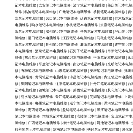
记本电脑维修
|
吉安笔记本电脑维修
|
济宁笔记本电脑维修
|
肇庆笔记本电脑
维修
|
临沧笔记本电脑维修
|
广元笔记本电脑维修
|
承德笔记本电脑维修
|
晋
犁笔记本电脑维修
|
营口笔记本电脑维修
|
延边笔记本电脑维修
|
佳木斯笔记
电脑维修
|
响水笔记本电脑维修
|
余杭笔记本电脑维修
|
永嘉笔记本电脑维修
阳笔记本电脑维修
|
胶州笔记本电脑维修
|
番禺笔记本电脑维修
|
坪山笔记本
脑维修
|
厦门笔记本电脑维修
|
江西笔记本电脑维修
|
马鞍山笔记本电脑维修
阳笔记本电脑维修
|
荆州笔记本电脑维修
|
濮阳笔记本电脑维修
|
遂宁笔记本
本电脑维修
|
酒泉笔记本电脑维修
|
石河子笔记本电脑维修
|
阜新笔记本电脑
维修
|
东台笔记本电脑维修
|
富阳笔记本电脑维修
|
平阳笔记本电脑维修
|
永
记本电脑维修
|
平度笔记本电脑维修
|
南沙笔记本电脑维修
|
光明笔记本电脑
修
|
石狮笔记本电脑维修
|
山东笔记本电脑维修
|
安庆笔记本电脑维修
|
抚州
本电脑维修
|
黄冈笔记本电脑维修
|
许昌笔记本电脑维修
|
内江笔记本电脑维
修
|
庆阳笔记本电脑维修
|
辽阳笔记本电脑维修
|
牡丹江笔记本电脑维修
|
台
记本电脑维修
|
钢城笔记本电脑维修
|
莱西笔记本电脑维修
|
从化笔记本电脑
修
|
丽水笔记本电脑维修
|
晋江笔记本电脑维修
|
芜湖笔记本电脑维修
|
上饶
本电脑维修
|
郴州笔记本电脑维修
|
咸宁笔记本电脑维修
|
漯河笔记本电脑维
脑维修
|
定西笔记本电脑维修
|
盘锦笔记本电脑维修
|
黑河笔记本电脑维修
|
笔记本电脑维修
|
增城笔记本电脑维修
|
涪陵笔记本电脑维修
|
宝山笔记本电
脑维修
|
广西笔记本电脑维修
|
梅州笔记本电脑维修
|
河池笔记本电脑维修
|
拉善盟笔记本电脑维修
|
陇南笔记本电脑维修
|
铁岭笔记本电脑维修
|
绥化笔