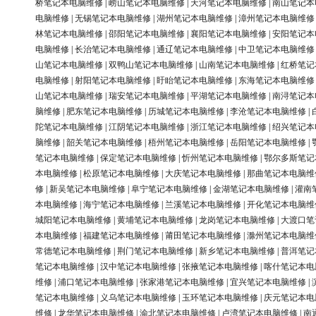
桥笔记本电脑维修
|
崂山笔记本电脑维修
|
天河笔记本电脑维修
|
南山笔记本
电脑维修
|
无锡笔记本电脑维修
|
湖州笔记本电脑维修
|
漳州笔记本电脑维修
林笔记本电脑维修
|
邵阳笔记本电脑维修
|
襄阳笔记本电脑维修
|
安阳笔记本
电脑维修
|
长治笔记本电脑维修
|
通辽笔记本电脑维修
|
中卫笔记本电脑维修
山笔记本电脑维修
|
双鸭山笔记本电脑维修
|
山南笔记本电脑维修
|
红桥笔记
电脑维修
|
射阳笔记本电脑维修
|
盱眙笔记本电脑维修
|
东海笔记本电脑维修
山笔记本电脑维修
|
瑞安笔记本电脑维修
|
平湖笔记本电脑维修
|
南浔笔记本
脑维修
|
肥东笔记本电脑维修
|
历城笔记本电脑维修
|
李沧笔记本电脑维修
|
陀笔记本电脑维修
|
江阴笔记本电脑维修
|
浙江笔记本电脑维修
|
绍兴笔记本
脑维修
|
韶关笔记本电脑维修
|
梧州笔记本电脑维修
|
岳阳笔记本电脑维修
|
笔记本电脑维修
|
保定笔记本电脑维修
|
忻州笔记本电脑维修
|
鄂尔多斯笔记
本电脑维修
|
松原笔记本电脑维修
|
大庆笔记本电脑维修
|
那曲笔记本电脑维
修
|
新吴笔记本电脑维修
|
阜宁笔记本电脑维修
|
金湖笔记本电脑维修
|
灌南
本电脑维修
|
海宁笔记本电脑维修
|
兰溪笔记本电脑维修
|
开化笔记本电脑维
城阳笔记本电脑维修
|
黄埔笔记本电脑维修
|
龙岗笔记本电脑维修
|
大渡口笔
本电脑维修
|
福建笔记本电脑维修
|
莆田笔记本电脑维修
|
滁州笔记本电脑维
常德笔记本电脑维修
|
荆门笔记本电脑维修
|
新乡笔记本电脑维修
|
普洱笔记
笔记本电脑维修
|
汉中笔记本电脑维修
|
张掖笔记本电脑维修
|
喀什笔记本电
维修
|
浦口笔记本电脑维修
|
张家港笔记本电脑维修
|
宜兴笔记本电脑维修
|
笔记本电脑维修
|
义乌笔记本电脑维修
|
玉环笔记本电脑维修
|
庆元笔记本电
维修
|
龙华笔记本电脑维修
|
渝北笔记本电脑维修
|
卢湾笔记本电脑维修
|
南