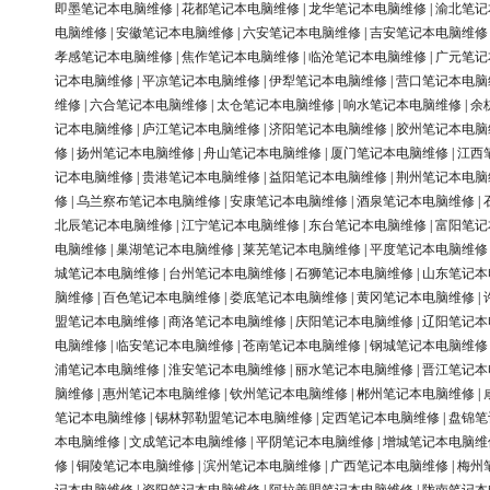
即墨笔记本电脑维修
|
花都笔记本电脑维修
|
龙华笔记本电脑维修
|
渝北笔记
电脑维修
|
安徽笔记本电脑维修
|
六安笔记本电脑维修
|
吉安笔记本电脑维修
孝感笔记本电脑维修
|
焦作笔记本电脑维修
|
临沧笔记本电脑维修
|
广元笔记
记本电脑维修
|
平凉笔记本电脑维修
|
伊犁笔记本电脑维修
|
营口笔记本电脑
维修
|
六合笔记本电脑维修
|
太仓笔记本电脑维修
|
响水笔记本电脑维修
|
余
记本电脑维修
|
庐江笔记本电脑维修
|
济阳笔记本电脑维修
|
胶州笔记本电脑
修
|
扬州笔记本电脑维修
|
舟山笔记本电脑维修
|
厦门笔记本电脑维修
|
江西
记本电脑维修
|
贵港笔记本电脑维修
|
益阳笔记本电脑维修
|
荆州笔记本电脑
修
|
乌兰察布笔记本电脑维修
|
安康笔记本电脑维修
|
酒泉笔记本电脑维修
|
北辰笔记本电脑维修
|
江宁笔记本电脑维修
|
东台笔记本电脑维修
|
富阳笔记
电脑维修
|
巢湖笔记本电脑维修
|
莱芜笔记本电脑维修
|
平度笔记本电脑维修
城笔记本电脑维修
|
台州笔记本电脑维修
|
石狮笔记本电脑维修
|
山东笔记本
脑维修
|
百色笔记本电脑维修
|
娄底笔记本电脑维修
|
黄冈笔记本电脑维修
|
盟笔记本电脑维修
|
商洛笔记本电脑维修
|
庆阳笔记本电脑维修
|
辽阳笔记本
电脑维修
|
临安笔记本电脑维修
|
苍南笔记本电脑维修
|
钢城笔记本电脑维修
浦笔记本电脑维修
|
淮安笔记本电脑维修
|
丽水笔记本电脑维修
|
晋江笔记本
脑维修
|
惠州笔记本电脑维修
|
钦州笔记本电脑维修
|
郴州笔记本电脑维修
|
笔记本电脑维修
|
锡林郭勒盟笔记本电脑维修
|
定西笔记本电脑维修
|
盘锦笔
本电脑维修
|
文成笔记本电脑维修
|
平阴笔记本电脑维修
|
增城笔记本电脑维
修
|
铜陵笔记本电脑维修
|
滨州笔记本电脑维修
|
广西笔记本电脑维修
|
梅州