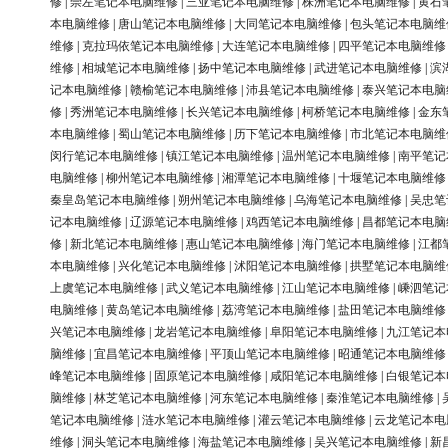
修
|
崇左笔记本电脑维修
|
三亚笔记本电脑维修
|
株洲笔记本电脑维修
|
黄石
本电脑维修
|
唐山笔记本电脑维修
|
大同笔记本电脑维修
|
包头笔记本电脑维
维修
|
克拉玛依笔记本电脑维修
|
大连笔记本电脑维修
|
四平笔记本电脑维修
维修
|
相城笔记本电脑维修
|
扬中笔记本电脑维修
|
武进笔记本电脑维修
|
滨
记本电脑维修
|
赣榆笔记本电脑维修
|
沛县笔记本电脑维修
|
泰兴笔记本电脑
修
|
秀洲笔记本电脑维修
|
长兴笔记本电脑维修
|
柯桥笔记本电脑维修
|
金东
本电脑维修
|
蜀山笔记本电脑维修
|
历下笔记本电脑维修
|
市北笔记本电脑维
闵行笔记本电脑维修
|
镇江笔记本电脑维修
|
温州笔记本电脑维修
|
南平笔记
电脑维修
|
柳州笔记本电脑维修
|
湘潭笔记本电脑维修
|
十堰笔记本电脑维修
秦皇岛笔记本电脑维修
|
朔州笔记本电脑维修
|
乌海笔记本电脑维修
|
吴忠笔
记本电脑维修
|
辽源笔记本电脑维修
|
鸡西笔记本电脑维修
|
昌都笔记本电脑
修
|
新北笔记本电脑维修
|
惠山笔记本电脑维修
|
海门笔记本电脑维修
|
江都
本电脑维修
|
兴化笔记本电脑维修
|
沭阳笔记本电脑维修
|
拱墅笔记本电脑维
上虞笔记本电脑维修
|
武义笔记本电脑维修
|
江山笔记本电脑维修
|
嵊泗笔记
电脑维修
|
黄岛笔记本电脑维修
|
荔湾笔记本电脑维修
|
盐田笔记本电脑维修
兴笔记本电脑维修
|
龙岩笔记本电脑维修
|
阜阳笔记本电脑维修
|
九江笔记本
脑维修
|
宜昌笔记本电脑维修
|
平顶山笔记本电脑维修
|
昭通笔记本电脑维修
峰笔记本电脑维修
|
固原笔记本电脑维修
|
咸阳笔记本电脑维修
|
白银笔记本
脑维修
|
林芝笔记本电脑维修
|
河东笔记本电脑维修
|
秦淮笔记本电脑维修
|
笔记本电脑维修
|
涟水笔记本电脑维修
|
灌云笔记本电脑维修
|
云龙笔记本电
维修
|
洞头笔记本电脑维修
|
海盐笔记本电脑维修
|
吴兴笔记本电脑维修
|
新