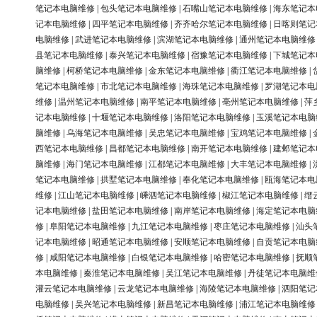
笔记本电脑维修
|
包头笔记本电脑维修
|
石嘴山笔记本电脑维修
|
海东笔记本
记本电脑维修
|
四平笔记本电脑维修
|
齐齐哈尔笔记本电脑维修
|
日喀则笔记
电脑维修
|
武进笔记本电脑维修
|
滨湖笔记本电脑维修
|
通州笔记本电脑维修
县笔记本电脑维修
|
泰兴笔记本电脑维修
|
宿豫笔记本电脑维修
|
下城笔记本
脑维修
|
柯桥笔记本电脑维修
|
金东笔记本电脑维修
|
衢江笔记本电脑维修
|
笔记本电脑维修
|
市北笔记本电脑维修
|
海珠笔记本电脑维修
|
罗湖笔记本电
维修
|
温州笔记本电脑维修
|
南平笔记本电脑维修
|
亳州笔记本电脑维修
|
萍
记本电脑维修
|
十堰笔记本电脑维修
|
洛阳笔记本电脑维修
|
玉溪笔记本电脑
脑维修
|
乌海笔记本电脑维修
|
吴忠笔记本电脑维修
|
宝鸡笔记本电脑维修
|
西笔记本电脑维修
|
昌都笔记本电脑维修
|
南开笔记本电脑维修
|
建邺笔记本
脑维修
|
海门笔记本电脑维修
|
江都笔记本电脑维修
|
大丰笔记本电脑维修
|
笔记本电脑维修
|
拱墅笔记本电脑维修
|
奉化笔记本电脑维修
|
瓯海笔记本电
维修
|
江山笔记本电脑维修
|
嵊泗笔记本电脑维修
|
椒江笔记本电脑维修
|
缙
记本电脑维修
|
盐田笔记本电脑维修
|
南岸笔记本电脑维修
|
海定笔记本电脑
修
|
阜阳笔记本电脑维修
|
九江笔记本电脑维修
|
枣庄笔记本电脑维修
|
汕头
记本电脑维修
|
昭通笔记本电脑维修
|
安顺笔记本电脑维修
|
自贡笔记本电脑
修
|
咸阳笔记本电脑维修
|
白银笔记本电脑维修
|
哈密笔记本电脑维修
|
抚顺
本电脑维修
|
秦淮笔记本电脑维修
|
吴江笔记本电脑维修
|
丹徒笔记本电脑维
灌云笔记本电脑维修
|
云龙笔记本电脑维修
|
海陵笔记本电脑维修
|
泗阳笔记
电脑维修
|
吴兴笔记本电脑维修
|
新昌笔记本电脑维修
|
浦江笔记本电脑维修