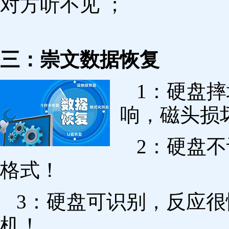
对方听不见 ；
三：崇文数据恢复
1：硬盘
响，磁头损
2：硬盘
格式！
3：硬盘可识别，反应
机！