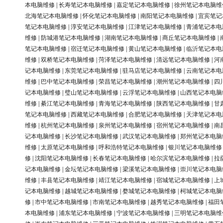
本电脑维修
|
长寿笔记本电脑维修
|
嘉定笔记本电脑维修
|
徐州笔记本电脑维
北海笔记本电脑维修
|
怀化笔记本电脑维修
|
南阳笔记本电脑维修
|
宜宾笔记
笔记本电脑维修
|
淳安笔记本电脑维修
|
江津笔记本电脑维修
|
青浦笔记本电
维修
|
防城港笔记本电脑维修
|
湖南笔记本电脑维修
|
商丘笔记本电脑维修
|
笔记本电脑维修
|
宿迁笔记本电脑维修
|
黄山笔记本电脑维修
|
临沂笔记本电
维修
|
双桥笔记本电脑维修
|
菏泽笔记本电脑维修
|
清远笔记本电脑维修
|
河
记本电脑维修
|
东莞笔记本电脑维修
|
驻马店笔记本电脑维修
|
云南笔记本电
维修
|
巴中笔记本电脑维修
|
荣昌笔记本电脑维修
|
潮州笔记本电脑维修
|
四
记本电脑维修
|
璧山笔记本电脑维修
|
云浮笔记本电脑维修
|
山西笔记本电脑
维修
|
綦江笔记本电脑维修
|
青海笔记本电脑维修
|
陕西笔记本电脑维修
|
甘
笔记本电脑维修
|
西藏笔记本电脑维修
|
合肥笔记本电脑维修
|
天津笔记本电
维修
|
杭州笔记本电脑维修
|
泉州笔记本电脑维修
|
宿州笔记本电脑维修
|
南
记本电脑维修
|
长沙笔记本电脑维修
|
武汉笔记本电脑维修
|
郑州笔记本电脑
维修
|
太原笔记本电脑维修
|
呼和浩特笔记本电脑维修
|
银川笔记本电脑维修
修
|
沈阳笔记本电脑维修
|
长春笔记本电脑维修
|
哈尔滨笔记本电脑维修
|
拉
记本电脑维修
|
金坛笔记本电脑维修
|
梁溪笔记本电脑维修
|
崇川笔记本电脑
维修
|
丰县笔记本电脑维修
|
靖江笔记本电脑维修
|
宿城笔记本电脑维修
|
上
记本电脑维修
|
越城笔记本电脑维修
|
婺城笔记本电脑维修
|
柯城笔记本电脑
修
|
市中笔记本电脑维修
|
市南笔记本电脑维修
|
越秀笔记本电脑维修
|
福田
本电脑维修
|
浦东笔记本电脑维修
|
宁波笔记本电脑维修
|
三明笔记本电脑维