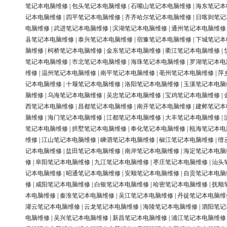
笔记本电脑维修
|
包头笔记本电脑维修
|
石嘴山笔记本电脑维修
|
海东笔记本
记本电脑维修
|
四平笔记本电脑维修
|
齐齐哈尔笔记本电脑维修
|
日喀则笔记
电脑维修
|
武进笔记本电脑维修
|
滨湖笔记本电脑维修
|
通州笔记本电脑维修
县笔记本电脑维修
|
泰兴笔记本电脑维修
|
宿豫笔记本电脑维修
|
下城笔记本
脑维修
|
柯桥笔记本电脑维修
|
金东笔记本电脑维修
|
衢江笔记本电脑维修
|
笔记本电脑维修
|
市北笔记本电脑维修
|
海珠笔记本电脑维修
|
罗湖笔记本电
维修
|
温州笔记本电脑维修
|
南平笔记本电脑维修
|
亳州笔记本电脑维修
|
萍
记本电脑维修
|
十堰笔记本电脑维修
|
洛阳笔记本电脑维修
|
玉溪笔记本电脑
脑维修
|
乌海笔记本电脑维修
|
吴忠笔记本电脑维修
|
宝鸡笔记本电脑维修
|
西笔记本电脑维修
|
昌都笔记本电脑维修
|
南开笔记本电脑维修
|
建邺笔记本
脑维修
|
海门笔记本电脑维修
|
江都笔记本电脑维修
|
大丰笔记本电脑维修
|
笔记本电脑维修
|
拱墅笔记本电脑维修
|
奉化笔记本电脑维修
|
瓯海笔记本电
维修
|
江山笔记本电脑维修
|
嵊泗笔记本电脑维修
|
椒江笔记本电脑维修
|
缙
记本电脑维修
|
盐田笔记本电脑维修
|
南岸笔记本电脑维修
|
海定笔记本电脑
修
|
阜阳笔记本电脑维修
|
九江笔记本电脑维修
|
枣庄笔记本电脑维修
|
汕头
记本电脑维修
|
昭通笔记本电脑维修
|
安顺笔记本电脑维修
|
自贡笔记本电脑
修
|
咸阳笔记本电脑维修
|
白银笔记本电脑维修
|
哈密笔记本电脑维修
|
抚顺
本电脑维修
|
秦淮笔记本电脑维修
|
吴江笔记本电脑维修
|
丹徒笔记本电脑维
灌云笔记本电脑维修
|
云龙笔记本电脑维修
|
海陵笔记本电脑维修
|
泗阳笔记
电脑维修
|
吴兴笔记本电脑维修
|
新昌笔记本电脑维修
|
浦江笔记本电脑维修