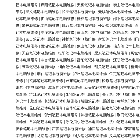
记本电脑维修
|
庐阳笔记本电脑维修
|
天桥笔记本电脑维修
|
崂山笔记本电脑
维修
|
崇文笔记本电脑维修
|
长宁笔记本电脑维修
|
无锡笔记本电脑维修
|
湖
记本电脑维修
|
佛山笔记本电脑维修
|
桂林笔记本电脑维修
|
邵阳笔记本电脑
修
|
攀枝花笔记本电脑维修
|
邢台笔记本电脑维修
|
长治笔记本电脑维修
|
通
记本电脑维修
|
本溪笔记本电脑维修
|
白山笔记本电脑维修
|
双鸭山笔记本电
维修
|
京口笔记本电脑维修
|
钟楼笔记本电脑维修
|
射阳笔记本电脑维修
|
盱
记本电脑维修
|
西湖笔记本电脑维修
|
象山笔记本电脑维修
|
瑞安笔记本电脑
修
|
天台笔记本电脑维修
|
松阳笔记本电脑维修
|
肥东笔记本电脑维修
|
历城
记本电脑维修
|
丰台笔记本电脑维修
|
普陀笔记本电脑维修
|
江阴笔记本电脑
修
|
鹰潭笔记本电脑维修
|
烟台笔记本电脑维修
|
韶关笔记本电脑维修
|
梧州
本电脑维修
|
铜仁笔记本电脑维修
|
泸州笔记本电脑维修
|
保定笔记本电脑维
维修
|
阿克苏笔记本电脑维修
|
丹东笔记本电脑维修
|
松原笔记本电脑维修
|
州笔记本电脑维修
|
溧阳笔记本电脑维修
|
新吴笔记本电脑维修
|
阜宁笔记本
脑维修
|
滨江笔记本电脑维修
|
乐清笔记本电脑维修
|
海宁笔记本电脑维修
|
笔记本电脑维修
|
长清笔记本电脑维修
|
城阳笔记本电脑维修
|
黄埔笔记本电
脑维修
|
昆山笔记本电脑维修
|
金华笔记本电脑维修
|
福建笔记本电脑维修
|
笔记本电脑维修
|
贺州笔记本电脑维修
|
常德笔记本电脑维修
|
荆门笔记本电
脑维修
|
吕梁笔记本电脑维修
|
呼伦贝尔笔记本电脑维修
|
汉中笔记本电脑维
伊春笔记本电脑维修
|
西青笔记本电脑维修
|
浦口笔记本电脑维修
|
张家港笔
本电脑维修
|
龙港笔记本电脑维修
|
桐乡笔记本电脑维修
|
义乌笔记本电脑维