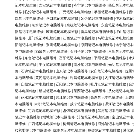
记本电脑维修
|
吉安笔记本电脑维修
|
济宁笔记本电脑维修
|
肇庆笔记本电脑
维修
|
临沧笔记本电脑维修
|
广元笔记本电脑维修
|
承德笔记本电脑维修
|
晋
犁笔记本电脑维修
|
营口笔记本电脑维修
|
延边笔记本电脑维修
|
佳木斯笔记
电脑维修
|
响水笔记本电脑维修
|
余杭笔记本电脑维修
|
永嘉笔记本电脑维修
阳笔记本电脑维修
|
胶州笔记本电脑维修
|
番禺笔记本电脑维修
|
坪山笔记本
脑维修
|
厦门笔记本电脑维修
|
江西笔记本电脑维修
|
马鞍山笔记本电脑维修
阳笔记本电脑维修
|
荆州笔记本电脑维修
|
濮阳笔记本电脑维修
|
遂宁笔记本
本电脑维修
|
酒泉笔记本电脑维修
|
石河子笔记本电脑维修
|
阜新笔记本电脑
维修
|
东台笔记本电脑维修
|
富阳笔记本电脑维修
|
平阳笔记本电脑维修
|
永
记本电脑维修
|
平度笔记本电脑维修
|
南沙笔记本电脑维修
|
光明笔记本电脑
修
|
石狮笔记本电脑维修
|
山东笔记本电脑维修
|
安庆笔记本电脑维修
|
抚州
本电脑维修
|
黄冈笔记本电脑维修
|
许昌笔记本电脑维修
|
内江笔记本电脑维
修
|
庆阳笔记本电脑维修
|
辽阳笔记本电脑维修
|
牡丹江笔记本电脑维修
|
台
记本电脑维修
|
钢城笔记本电脑维修
|
莱西笔记本电脑维修
|
从化笔记本电脑
修
|
丽水笔记本电脑维修
|
晋江笔记本电脑维修
|
芜湖笔记本电脑维修
|
上饶
本电脑维修
|
郴州笔记本电脑维修
|
咸宁笔记本电脑维修
|
漯河笔记本电脑维
脑维修
|
定西笔记本电脑维修
|
盘锦笔记本电脑维修
|
黑河笔记本电脑维修
|
笔记本电脑维修
|
增城笔记本电脑维修
|
涪陵笔记本电脑维修
|
宝山笔记本电
脑维修
|
广西笔记本电脑维修
|
梅州笔记本电脑维修
|
河池笔记本电脑维修
|
拉善盟笔记本电脑维修
|
陇南笔记本电脑维修
|
铁岭笔记本电脑维修
|
绥化笔