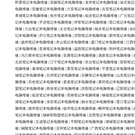
即墨笔记本电脑维修
|
花都笔记本电脑维修
|
龙华笔记本电脑维修
|
渝北笔记
电脑维修
|
安徽笔记本电脑维修
|
六安笔记本电脑维修
|
吉安笔记本电脑维修
孝感笔记本电脑维修
|
焦作笔记本电脑维修
|
临沧笔记本电脑维修
|
广元笔记
记本电脑维修
|
平凉笔记本电脑维修
|
伊犁笔记本电脑维修
|
营口笔记本电脑
维修
|
六合笔记本电脑维修
|
太仓笔记本电脑维修
|
响水笔记本电脑维修
|
余
记本电脑维修
|
庐江笔记本电脑维修
|
济阳笔记本电脑维修
|
胶州笔记本电脑
修
|
扬州笔记本电脑维修
|
舟山笔记本电脑维修
|
厦门笔记本电脑维修
|
江西
记本电脑维修
|
贵港笔记本电脑维修
|
益阳笔记本电脑维修
|
荆州笔记本电脑
修
|
乌兰察布笔记本电脑维修
|
安康笔记本电脑维修
|
酒泉笔记本电脑维修
|
北辰笔记本电脑维修
|
江宁笔记本电脑维修
|
东台笔记本电脑维修
|
富阳笔记
电脑维修
|
巢湖笔记本电脑维修
|
莱芜笔记本电脑维修
|
平度笔记本电脑维修
城笔记本电脑维修
|
台州笔记本电脑维修
|
石狮笔记本电脑维修
|
山东笔记本
脑维修
|
百色笔记本电脑维修
|
娄底笔记本电脑维修
|
黄冈笔记本电脑维修
|
盟笔记本电脑维修
|
商洛笔记本电脑维修
|
庆阳笔记本电脑维修
|
辽阳笔记本
电脑维修
|
临安笔记本电脑维修
|
苍南笔记本电脑维修
|
钢城笔记本电脑维修
浦笔记本电脑维修
|
淮安笔记本电脑维修
|
丽水笔记本电脑维修
|
晋江笔记本
脑维修
|
惠州笔记本电脑维修
|
钦州笔记本电脑维修
|
郴州笔记本电脑维修
|
笔记本电脑维修
|
锡林郭勒盟笔记本电脑维修
|
定西笔记本电脑维修
|
盘锦笔
本电脑维修
|
文成笔记本电脑维修
|
平阴笔记本电脑维修
|
增城笔记本电脑维
修
|
铜陵笔记本电脑维修
|
滨州笔记本电脑维修
|
广西笔记本电脑维修
|
梅州