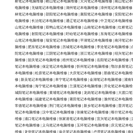
桥笔记本电脑维修
|
崂山笔记本电脑维修
|
天河笔记本电脑维修
|
南山笔记本
电脑维修
|
无锡笔记本电脑维修
|
湖州笔记本电脑维修
|
漳州笔记本电脑维修
林笔记本电脑维修
|
邵阳笔记本电脑维修
|
襄阳笔记本电脑维修
|
安阳笔记本
电脑维修
|
长治笔记本电脑维修
|
通辽笔记本电脑维修
|
中卫笔记本电脑维修
山笔记本电脑维修
|
双鸭山笔记本电脑维修
|
山南笔记本电脑维修
|
红桥笔记
电脑维修
|
射阳笔记本电脑维修
|
盱眙笔记本电脑维修
|
东海笔记本电脑维修
山笔记本电脑维修
|
瑞安笔记本电脑维修
|
平湖笔记本电脑维修
|
南浔笔记本
脑维修
|
肥东笔记本电脑维修
|
历城笔记本电脑维修
|
李沧笔记本电脑维修
|
陀笔记本电脑维修
|
江阴笔记本电脑维修
|
浙江笔记本电脑维修
|
绍兴笔记本
脑维修
|
韶关笔记本电脑维修
|
梧州笔记本电脑维修
|
岳阳笔记本电脑维修
|
笔记本电脑维修
|
保定笔记本电脑维修
|
忻州笔记本电脑维修
|
鄂尔多斯笔记
本电脑维修
|
松原笔记本电脑维修
|
大庆笔记本电脑维修
|
那曲笔记本电脑维
修
|
新吴笔记本电脑维修
|
阜宁笔记本电脑维修
|
金湖笔记本电脑维修
|
灌南
本电脑维修
|
海宁笔记本电脑维修
|
兰溪笔记本电脑维修
|
开化笔记本电脑维
城阳笔记本电脑维修
|
黄埔笔记本电脑维修
|
龙岗笔记本电脑维修
|
大渡口笔
本电脑维修
|
福建笔记本电脑维修
|
莆田笔记本电脑维修
|
滁州笔记本电脑维
常德笔记本电脑维修
|
荆门笔记本电脑维修
|
新乡笔记本电脑维修
|
普洱笔记
笔记本电脑维修
|
汉中笔记本电脑维修
|
张掖笔记本电脑维修
|
喀什笔记本电
维修
|
浦口笔记本电脑维修
|
张家港笔记本电脑维修
|
宜兴笔记本电脑维修
|
笔记本电脑维修
|
义乌笔记本电脑维修
|
玉环笔记本电脑维修
|
庆元笔记本电
维修
|
龙华笔记本电脑维修
|
渝北笔记本电脑维修
|
卢湾笔记本电脑维修
|
南