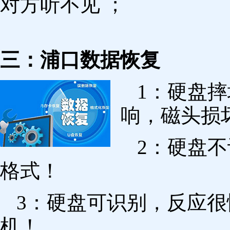
对方听不见 ；
三：浦口数据恢复
1：硬盘
响，磁头损
2：硬盘
格式！
3：硬盘可识别，反应
机！