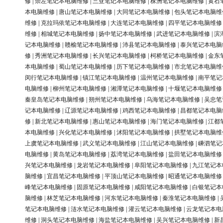
修
|
崇左笔记本电脑维修
|
三亚笔记本电脑维修
|
株洲笔记本电脑维修
|
黄石
本电脑维修
|
唐山笔记本电脑维修
|
大同笔记本电脑维修
|
包头笔记本电脑维
维修
|
克拉玛依笔记本电脑维修
|
大连笔记本电脑维修
|
四平笔记本电脑维修
维修
|
相城笔记本电脑维修
|
扬中笔记本电脑维修
|
武进笔记本电脑维修
|
滨
记本电脑维修
|
赣榆笔记本电脑维修
|
沛县笔记本电脑维修
|
泰兴笔记本电脑
修
|
秀洲笔记本电脑维修
|
长兴笔记本电脑维修
|
柯桥笔记本电脑维修
|
金东
本电脑维修
|
蜀山笔记本电脑维修
|
历下笔记本电脑维修
|
市北笔记本电脑维
闵行笔记本电脑维修
|
镇江笔记本电脑维修
|
温州笔记本电脑维修
|
南平笔记
电脑维修
|
柳州笔记本电脑维修
|
湘潭笔记本电脑维修
|
十堰笔记本电脑维修
秦皇岛笔记本电脑维修
|
朔州笔记本电脑维修
|
乌海笔记本电脑维修
|
吴忠笔
记本电脑维修
|
辽源笔记本电脑维修
|
鸡西笔记本电脑维修
|
昌都笔记本电脑
修
|
新北笔记本电脑维修
|
惠山笔记本电脑维修
|
海门笔记本电脑维修
|
江都
本电脑维修
|
兴化笔记本电脑维修
|
沭阳笔记本电脑维修
|
拱墅笔记本电脑维
上虞笔记本电脑维修
|
武义笔记本电脑维修
|
江山笔记本电脑维修
|
嵊泗笔记
电脑维修
|
黄岛笔记本电脑维修
|
荔湾笔记本电脑维修
|
盐田笔记本电脑维修
兴笔记本电脑维修
|
龙岩笔记本电脑维修
|
阜阳笔记本电脑维修
|
九江笔记本
脑维修
|
宜昌笔记本电脑维修
|
平顶山笔记本电脑维修
|
昭通笔记本电脑维修
峰笔记本电脑维修
|
固原笔记本电脑维修
|
咸阳笔记本电脑维修
|
白银笔记本
脑维修
|
林芝笔记本电脑维修
|
河东笔记本电脑维修
|
秦淮笔记本电脑维修
|
笔记本电脑维修
|
涟水笔记本电脑维修
|
灌云笔记本电脑维修
|
云龙笔记本电
维修
|
洞头笔记本电脑维修
|
海盐笔记本电脑维修
|
吴兴笔记本电脑维修
|
新