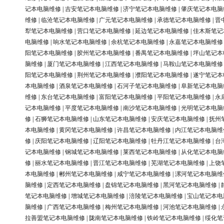
记本电脑维修
|
吉安笔记本电脑维修
|
济宁笔记本电脑维修
|
肇庆笔记本电脑
维修
|
临沧笔记本电脑维修
|
广元笔记本电脑维修
|
承德笔记本电脑维修
|
晋
犁笔记本电脑维修
|
营口笔记本电脑维修
|
延边笔记本电脑维修
|
佳木斯笔记
电脑维修
|
响水笔记本电脑维修
|
余杭笔记本电脑维修
|
永嘉笔记本电脑维修
阳笔记本电脑维修
|
胶州笔记本电脑维修
|
番禺笔记本电脑维修
|
坪山笔记本
脑维修
|
厦门笔记本电脑维修
|
江西笔记本电脑维修
|
马鞍山笔记本电脑维修
阳笔记本电脑维修
|
荆州笔记本电脑维修
|
濮阳笔记本电脑维修
|
遂宁笔记本
本电脑维修
|
酒泉笔记本电脑维修
|
石河子笔记本电脑维修
|
阜新笔记本电脑
维修
|
东台笔记本电脑维修
|
富阳笔记本电脑维修
|
平阳笔记本电脑维修
|
永
记本电脑维修
|
平度笔记本电脑维修
|
南沙笔记本电脑维修
|
光明笔记本电脑
修
|
石狮笔记本电脑维修
|
山东笔记本电脑维修
|
安庆笔记本电脑维修
|
抚州
本电脑维修
|
黄冈笔记本电脑维修
|
许昌笔记本电脑维修
|
内江笔记本电脑维
修
|
庆阳笔记本电脑维修
|
辽阳笔记本电脑维修
|
牡丹江笔记本电脑维修
|
台
记本电脑维修
|
钢城笔记本电脑维修
|
莱西笔记本电脑维修
|
从化笔记本电脑
修
|
丽水笔记本电脑维修
|
晋江笔记本电脑维修
|
芜湖笔记本电脑维修
|
上饶
本电脑维修
|
郴州笔记本电脑维修
|
咸宁笔记本电脑维修
|
漯河笔记本电脑维
脑维修
|
定西笔记本电脑维修
|
盘锦笔记本电脑维修
|
黑河笔记本电脑维修
|
笔记本电脑维修
|
增城笔记本电脑维修
|
涪陵笔记本电脑维修
|
宝山笔记本电
脑维修
|
广西笔记本电脑维修
|
梅州笔记本电脑维修
|
河池笔记本电脑维修
|
拉善盟笔记本电脑维修
|
陇南笔记本电脑维修
|
铁岭笔记本电脑维修
|
绥化笔