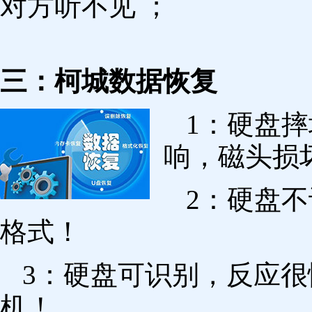
对方听不见 ；
三：柯城数据恢复
1：硬盘
响，磁头损
2：硬盘
格式！
3：硬盘可识别，反应
机！