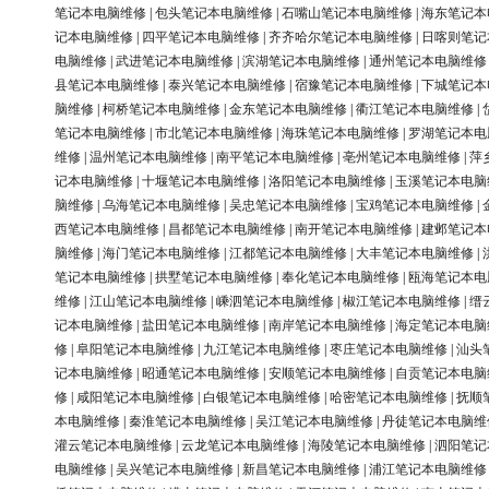
笔记本电脑维修
|
包头笔记本电脑维修
|
石嘴山笔记本电脑维修
|
海东笔记本
记本电脑维修
|
四平笔记本电脑维修
|
齐齐哈尔笔记本电脑维修
|
日喀则笔记
电脑维修
|
武进笔记本电脑维修
|
滨湖笔记本电脑维修
|
通州笔记本电脑维修
县笔记本电脑维修
|
泰兴笔记本电脑维修
|
宿豫笔记本电脑维修
|
下城笔记本
脑维修
|
柯桥笔记本电脑维修
|
金东笔记本电脑维修
|
衢江笔记本电脑维修
|
笔记本电脑维修
|
市北笔记本电脑维修
|
海珠笔记本电脑维修
|
罗湖笔记本电
维修
|
温州笔记本电脑维修
|
南平笔记本电脑维修
|
亳州笔记本电脑维修
|
萍
记本电脑维修
|
十堰笔记本电脑维修
|
洛阳笔记本电脑维修
|
玉溪笔记本电脑
脑维修
|
乌海笔记本电脑维修
|
吴忠笔记本电脑维修
|
宝鸡笔记本电脑维修
|
西笔记本电脑维修
|
昌都笔记本电脑维修
|
南开笔记本电脑维修
|
建邺笔记本
脑维修
|
海门笔记本电脑维修
|
江都笔记本电脑维修
|
大丰笔记本电脑维修
|
笔记本电脑维修
|
拱墅笔记本电脑维修
|
奉化笔记本电脑维修
|
瓯海笔记本电
维修
|
江山笔记本电脑维修
|
嵊泗笔记本电脑维修
|
椒江笔记本电脑维修
|
缙
记本电脑维修
|
盐田笔记本电脑维修
|
南岸笔记本电脑维修
|
海定笔记本电脑
修
|
阜阳笔记本电脑维修
|
九江笔记本电脑维修
|
枣庄笔记本电脑维修
|
汕头
记本电脑维修
|
昭通笔记本电脑维修
|
安顺笔记本电脑维修
|
自贡笔记本电脑
修
|
咸阳笔记本电脑维修
|
白银笔记本电脑维修
|
哈密笔记本电脑维修
|
抚顺
本电脑维修
|
秦淮笔记本电脑维修
|
吴江笔记本电脑维修
|
丹徒笔记本电脑维
灌云笔记本电脑维修
|
云龙笔记本电脑维修
|
海陵笔记本电脑维修
|
泗阳笔记
电脑维修
|
吴兴笔记本电脑维修
|
新昌笔记本电脑维修
|
浦江笔记本电脑维修