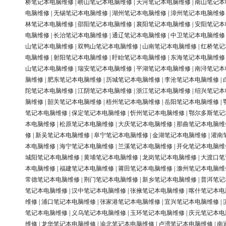
桥笔记本电脑维修
|
崂山笔记本电脑维修
|
天河笔记本电脑维修
|
南山笔记本
电脑维修
|
无锡笔记本电脑维修
|
湖州笔记本电脑维修
|
漳州笔记本电脑维修
林笔记本电脑维修
|
邵阳笔记本电脑维修
|
襄阳笔记本电脑维修
|
安阳笔记本
电脑维修
|
长治笔记本电脑维修
|
通辽笔记本电脑维修
|
中卫笔记本电脑维修
山笔记本电脑维修
|
双鸭山笔记本电脑维修
|
山南笔记本电脑维修
|
红桥笔记
电脑维修
|
射阳笔记本电脑维修
|
盱眙笔记本电脑维修
|
东海笔记本电脑维修
山笔记本电脑维修
|
瑞安笔记本电脑维修
|
平湖笔记本电脑维修
|
南浔笔记本
脑维修
|
肥东笔记本电脑维修
|
历城笔记本电脑维修
|
李沧笔记本电脑维修
|
陀笔记本电脑维修
|
江阴笔记本电脑维修
|
浙江笔记本电脑维修
|
绍兴笔记本
脑维修
|
韶关笔记本电脑维修
|
梧州笔记本电脑维修
|
岳阳笔记本电脑维修
|
笔记本电脑维修
|
保定笔记本电脑维修
|
忻州笔记本电脑维修
|
鄂尔多斯笔记
本电脑维修
|
松原笔记本电脑维修
|
大庆笔记本电脑维修
|
那曲笔记本电脑维
修
|
新吴笔记本电脑维修
|
阜宁笔记本电脑维修
|
金湖笔记本电脑维修
|
灌南
本电脑维修
|
海宁笔记本电脑维修
|
兰溪笔记本电脑维修
|
开化笔记本电脑维
城阳笔记本电脑维修
|
黄埔笔记本电脑维修
|
龙岗笔记本电脑维修
|
大渡口笔
本电脑维修
|
福建笔记本电脑维修
|
莆田笔记本电脑维修
|
滁州笔记本电脑维
常德笔记本电脑维修
|
荆门笔记本电脑维修
|
新乡笔记本电脑维修
|
普洱笔记
笔记本电脑维修
|
汉中笔记本电脑维修
|
张掖笔记本电脑维修
|
喀什笔记本电
维修
|
浦口笔记本电脑维修
|
张家港笔记本电脑维修
|
宜兴笔记本电脑维修
|
笔记本电脑维修
|
义乌笔记本电脑维修
|
玉环笔记本电脑维修
|
庆元笔记本电
维修
|
龙华笔记本电脑维修
|
渝北笔记本电脑维修
|
卢湾笔记本电脑维修
|
南