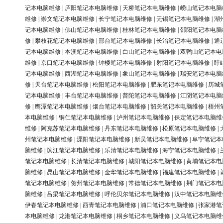
记本电脑维修
|
庐阳笔记本电脑维修
|
天桥笔记本电脑维修
|
崂山笔记本电脑
维修
|
崇文笔记本电脑维修
|
长宁笔记本电脑维修
|
无锡笔记本电脑维修
|
湖
记本电脑维修
|
佛山笔记本电脑维修
|
桂林笔记本电脑维修
|
邵阳笔记本电脑
修
|
攀枝花笔记本电脑维修
|
邢台笔记本电脑维修
|
长治笔记本电脑维修
|
通
记本电脑维修
|
本溪笔记本电脑维修
|
白山笔记本电脑维修
|
双鸭山笔记本电
维修
|
京口笔记本电脑维修
|
钟楼笔记本电脑维修
|
射阳笔记本电脑维修
|
盱
记本电脑维修
|
西湖笔记本电脑维修
|
象山笔记本电脑维修
|
瑞安笔记本电脑
修
|
天台笔记本电脑维修
|
松阳笔记本电脑维修
|
肥东笔记本电脑维修
|
历城
记本电脑维修
|
丰台笔记本电脑维修
|
普陀笔记本电脑维修
|
江阴笔记本电脑
修
|
鹰潭笔记本电脑维修
|
烟台笔记本电脑维修
|
韶关笔记本电脑维修
|
梧州
本电脑维修
|
铜仁笔记本电脑维修
|
泸州笔记本电脑维修
|
保定笔记本电脑维
维修
|
阿克苏笔记本电脑维修
|
丹东笔记本电脑维修
|
松原笔记本电脑维修
|
州笔记本电脑维修
|
溧阳笔记本电脑维修
|
新吴笔记本电脑维修
|
阜宁笔记本
脑维修
|
滨江笔记本电脑维修
|
乐清笔记本电脑维修
|
海宁笔记本电脑维修
|
笔记本电脑维修
|
长清笔记本电脑维修
|
城阳笔记本电脑维修
|
黄埔笔记本电
脑维修
|
昆山笔记本电脑维修
|
金华笔记本电脑维修
|
福建笔记本电脑维修
|
笔记本电脑维修
|
贺州笔记本电脑维修
|
常德笔记本电脑维修
|
荆门笔记本电
脑维修
|
吕梁笔记本电脑维修
|
呼伦贝尔笔记本电脑维修
|
汉中笔记本电脑维
伊春笔记本电脑维修
|
西青笔记本电脑维修
|
浦口笔记本电脑维修
|
张家港笔
本电脑维修
|
龙港笔记本电脑维修
|
桐乡笔记本电脑维修
|
义乌笔记本电脑维