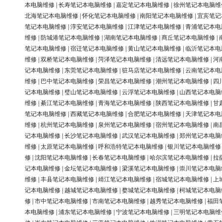
本电脑维修
|
长寿笔记本电脑维修
|
嘉定笔记本电脑维修
|
徐州笔记本电脑维
北海笔记本电脑维修
|
怀化笔记本电脑维修
|
南阳笔记本电脑维修
|
宜宾笔记
笔记本电脑维修
|
淳安笔记本电脑维修
|
江津笔记本电脑维修
|
青浦笔记本电
维修
|
防城港笔记本电脑维修
|
湖南笔记本电脑维修
|
商丘笔记本电脑维修
|
笔记本电脑维修
|
宿迁笔记本电脑维修
|
黄山笔记本电脑维修
|
临沂笔记本电
维修
|
双桥笔记本电脑维修
|
菏泽笔记本电脑维修
|
清远笔记本电脑维修
|
河
记本电脑维修
|
东莞笔记本电脑维修
|
驻马店笔记本电脑维修
|
云南笔记本电
维修
|
巴中笔记本电脑维修
|
荣昌笔记本电脑维修
|
潮州笔记本电脑维修
|
四
记本电脑维修
|
璧山笔记本电脑维修
|
云浮笔记本电脑维修
|
山西笔记本电脑
维修
|
綦江笔记本电脑维修
|
青海笔记本电脑维修
|
陕西笔记本电脑维修
|
甘
笔记本电脑维修
|
西藏笔记本电脑维修
|
合肥笔记本电脑维修
|
天津笔记本电
维修
|
杭州笔记本电脑维修
|
泉州笔记本电脑维修
|
宿州笔记本电脑维修
|
南
记本电脑维修
|
长沙笔记本电脑维修
|
武汉笔记本电脑维修
|
郑州笔记本电脑
维修
|
太原笔记本电脑维修
|
呼和浩特笔记本电脑维修
|
银川笔记本电脑维修
修
|
沈阳笔记本电脑维修
|
长春笔记本电脑维修
|
哈尔滨笔记本电脑维修
|
拉
记本电脑维修
|
金坛笔记本电脑维修
|
梁溪笔记本电脑维修
|
崇川笔记本电脑
维修
|
丰县笔记本电脑维修
|
靖江笔记本电脑维修
|
宿城笔记本电脑维修
|
上
记本电脑维修
|
越城笔记本电脑维修
|
婺城笔记本电脑维修
|
柯城笔记本电脑
修
|
市中笔记本电脑维修
|
市南笔记本电脑维修
|
越秀笔记本电脑维修
|
福田
本电脑维修
|
浦东笔记本电脑维修
|
宁波笔记本电脑维修
|
三明笔记本电脑维