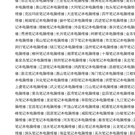
修
|
崇左笔记本电脑维修
|
三亚笔记本电脑维修
|
株洲笔记本电脑维修
|
黄石
本电脑维修
|
唐山笔记本电脑维修
|
大同笔记本电脑维修
|
包头笔记本电脑维
维修
|
克拉玛依笔记本电脑维修
|
大连笔记本电脑维修
|
四平笔记本电脑维修
维修
|
相城笔记本电脑维修
|
扬中笔记本电脑维修
|
武进笔记本电脑维修
|
滨
记本电脑维修
|
赣榆笔记本电脑维修
|
沛县笔记本电脑维修
|
泰兴笔记本电脑
修
|
秀洲笔记本电脑维修
|
长兴笔记本电脑维修
|
柯桥笔记本电脑维修
|
金东
本电脑维修
|
蜀山笔记本电脑维修
|
历下笔记本电脑维修
|
市北笔记本电脑维
闵行笔记本电脑维修
|
镇江笔记本电脑维修
|
温州笔记本电脑维修
|
南平笔记
电脑维修
|
柳州笔记本电脑维修
|
湘潭笔记本电脑维修
|
十堰笔记本电脑维修
秦皇岛笔记本电脑维修
|
朔州笔记本电脑维修
|
乌海笔记本电脑维修
|
吴忠笔
记本电脑维修
|
辽源笔记本电脑维修
|
鸡西笔记本电脑维修
|
昌都笔记本电脑
修
|
新北笔记本电脑维修
|
惠山笔记本电脑维修
|
海门笔记本电脑维修
|
江都
本电脑维修
|
兴化笔记本电脑维修
|
沭阳笔记本电脑维修
|
拱墅笔记本电脑维
上虞笔记本电脑维修
|
武义笔记本电脑维修
|
江山笔记本电脑维修
|
嵊泗笔记
电脑维修
|
黄岛笔记本电脑维修
|
荔湾笔记本电脑维修
|
盐田笔记本电脑维修
兴笔记本电脑维修
|
龙岩笔记本电脑维修
|
阜阳笔记本电脑维修
|
九江笔记本
脑维修
|
宜昌笔记本电脑维修
|
平顶山笔记本电脑维修
|
昭通笔记本电脑维修
峰笔记本电脑维修
|
固原笔记本电脑维修
|
咸阳笔记本电脑维修
|
白银笔记本
脑维修
|
林芝笔记本电脑维修
|
河东笔记本电脑维修
|
秦淮笔记本电脑维修
|
笔记本电脑维修
|
涟水笔记本电脑维修
|
灌云笔记本电脑维修
|
云龙笔记本电
维修
|
洞头笔记本电脑维修
|
海盐笔记本电脑维修
|
吴兴笔记本电脑维修
|
新