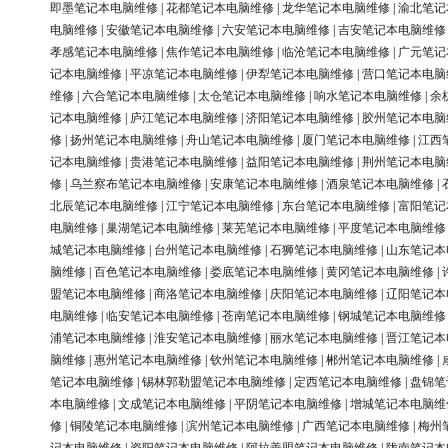
即墨笔记本电脑维修
|
花都笔记本电脑维修
|
龙华笔记本电脑维修
|
渝北笔记
电脑维修
|
安徽笔记本电脑维修
|
六安笔记本电脑维修
|
吉安笔记本电脑维修
孝感笔记本电脑维修
|
焦作笔记本电脑维修
|
临沧笔记本电脑维修
|
广元笔记
记本电脑维修
|
平凉笔记本电脑维修
|
伊犁笔记本电脑维修
|
营口笔记本电脑
维修
|
六合笔记本电脑维修
|
太仓笔记本电脑维修
|
响水笔记本电脑维修
|
余
记本电脑维修
|
庐江笔记本电脑维修
|
济阳笔记本电脑维修
|
胶州笔记本电脑
修
|
扬州笔记本电脑维修
|
舟山笔记本电脑维修
|
厦门笔记本电脑维修
|
江西
记本电脑维修
|
贵港笔记本电脑维修
|
益阳笔记本电脑维修
|
荆州笔记本电脑
修
|
乌兰察布笔记本电脑维修
|
安康笔记本电脑维修
|
酒泉笔记本电脑维修
|
北辰笔记本电脑维修
|
江宁笔记本电脑维修
|
东台笔记本电脑维修
|
富阳笔记
电脑维修
|
巢湖笔记本电脑维修
|
莱芜笔记本电脑维修
|
平度笔记本电脑维修
城笔记本电脑维修
|
台州笔记本电脑维修
|
石狮笔记本电脑维修
|
山东笔记本
脑维修
|
百色笔记本电脑维修
|
娄底笔记本电脑维修
|
黄冈笔记本电脑维修
|
盟笔记本电脑维修
|
商洛笔记本电脑维修
|
庆阳笔记本电脑维修
|
辽阳笔记本
电脑维修
|
临安笔记本电脑维修
|
苍南笔记本电脑维修
|
钢城笔记本电脑维修
浦笔记本电脑维修
|
淮安笔记本电脑维修
|
丽水笔记本电脑维修
|
晋江笔记本
脑维修
|
惠州笔记本电脑维修
|
钦州笔记本电脑维修
|
郴州笔记本电脑维修
|
笔记本电脑维修
|
锡林郭勒盟笔记本电脑维修
|
定西笔记本电脑维修
|
盘锦笔
本电脑维修
|
文成笔记本电脑维修
|
平阴笔记本电脑维修
|
增城笔记本电脑维
修
|
铜陵笔记本电脑维修
|
滨州笔记本电脑维修
|
广西笔记本电脑维修
|
梅州