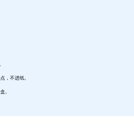
。
墨点，不进纸。
墨盒。