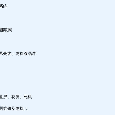
系统
不能联网
屏幕亮线、更换液晶屏
，蓝屏、花屏、死机
测维修及更换 ；