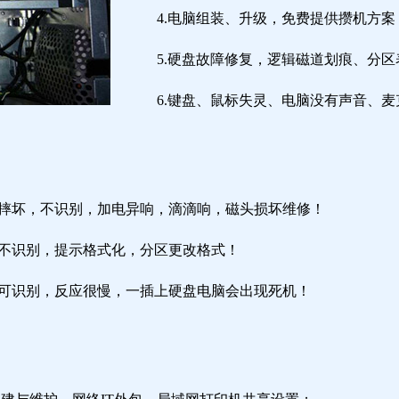
4.电脑组装、升级，免费提供攒机方案
5.硬盘故障修复，逻辑磁道划痕、分
6.键盘、鼠标失灵、电脑没有声音、麦
盘摔坏，不识别，加电异响，滴滴响，磁头损坏维修！
盘不识别，提示格式化，分区更改格式！
盘可识别，反应很慢，一插上硬盘电脑会出现死机！