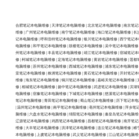
合肥笔记本电脑维修
|
天津笔记本电脑维修
|
北京笔记本电脑维修
|
南京笔记
维修
|
广州笔记本电脑维修
|
南宁笔记本电脑维修
|
海口笔记本电脑维修
|
长
记本电脑维修
|
呼和浩特笔记本电脑维修
|
银川笔记本电脑维修
|
西宁笔记本
电脑维修
|
和平笔记本电脑维修
|
鼓楼笔记本电脑维修
|
吴中笔记本电脑维修
州笔记本电脑维修
|
丰县笔记本电脑维修
|
靖江笔记本电脑维修
|
宿城笔记本
修
|
柯城笔记本电脑维修
|
定海笔记本电脑维修
|
黄岩笔记本电脑维修
|
莲都
电脑维修
|
苏州笔记本电脑维修
|
西城笔记本电脑维修
|
浦东笔记本电脑维修
亚笔记本电脑维修
|
株洲笔记本电脑维修
|
黄石笔记本电脑维修
|
开封笔记本
维修
|
海东笔记本电脑维修
|
铜川笔记本电脑维修
|
嘉峪关笔记本电脑维修
|
修
|
相城笔记本电脑维修
|
扬中笔记本电脑维修
|
武进笔记本电脑维修
|
滨湖
电脑维修
|
宿豫笔记本电脑维修
|
下城笔记本电脑维修
|
慈溪笔记本电脑维修
笔记本电脑维修
|
青田笔记本电脑维修
|
蜀山笔记本电脑维修
|
历下笔记本电
|
温州笔记本电脑维修
|
南平笔记本电脑维修
|
亳州笔记本电脑维修
|
萍乡笔
脑维修
|
六盘水笔记本电脑维修
|
绵阳笔记本电脑维修
|
秦皇岛笔记本电脑维
辽源笔记本电脑维修
|
鸡西笔记本电脑维修
|
昌都笔记本电脑维修
|
南开笔记
维修
|
大丰笔记本电脑维修
|
洪泽笔记本电脑维修
|
连云笔记本电脑维修
|
睢
本电脑维修
|
上虞笔记本电脑维修
|
武义笔记本电脑维修
|
江山笔记本电脑维