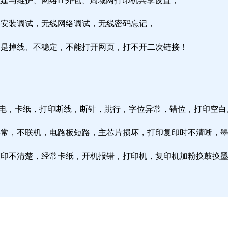
组建与维护、网络IT外包、局域网打印机共享设置；
由器安装调试，无线网络调试，无线密码忘记，
络总是掉线、不稳定，不能打开网页，打不开二次链接！
通电，卡纸，打印断线，断针，跳行，字位异常，错位，打印空白
纸异常，不联机，电路板短路，主芯片损坏，打印复印时不清晰，
印复印不清楚，经常卡纸，开机报错，打印机，复印机加粉换鼓换