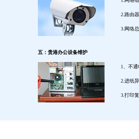
1.网络
2.路
3.网
五：贵港办公设备维护
1、不
2.进
3.打