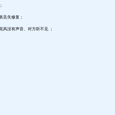
；
区表丢失修复；
克风没有声音、对方听不见 ；