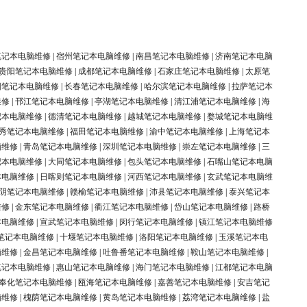
笔记本电脑维修
|
宿州笔记本电脑维修
|
南昌笔记本电脑维修
|
济南笔记本电脑
贵阳笔记本电脑维修
|
成都笔记本电脑维修
|
石家庄笔记本电脑维修
|
太原笔
阳笔记本电脑维修
|
长春笔记本电脑维修
|
哈尔滨笔记本电脑维修
|
拉萨笔记本
维修
|
邗江笔记本电脑维修
|
亭湖笔记本电脑维修
|
清江浦笔记本电脑维修
|
海
记本电脑维修
|
德清笔记本电脑维修
|
越城笔记本电脑维修
|
婺城笔记本电脑维
秀笔记本电脑维修
|
福田笔记本电脑维修
|
渝中笔记本电脑维修
|
上海笔记本
脑维修
|
青岛笔记本电脑维修
|
深圳笔记本电脑维修
|
崇左笔记本电脑维修
|
三
记本电脑维修
|
大同笔记本电脑维修
|
包头笔记本电脑维修
|
石嘴山笔记本电脑
本电脑维修
|
日喀则笔记本电脑维修
|
河西笔记本电脑维修
|
玄武笔记本电脑维
阴笔记本电脑维修
|
赣榆笔记本电脑维修
|
沛县笔记本电脑维修
|
泰兴笔记本
维修
|
金东笔记本电脑维修
|
衢江笔记本电脑维修
|
岱山笔记本电脑维修
|
路桥
本电脑维修
|
宣武笔记本电脑维修
|
闵行笔记本电脑维修
|
镇江笔记本电脑维修
笔记本电脑维修
|
十堰笔记本电脑维修
|
洛阳笔记本电脑维修
|
玉溪笔记本电
脑维修
|
金昌笔记本电脑维修
|
吐鲁番笔记本电脑维修
|
鞍山笔记本电脑维修
|
笔记本电脑维修
|
惠山笔记本电脑维修
|
海门笔记本电脑维修
|
江都笔记本电脑
奉化笔记本电脑维修
|
瓯海笔记本电脑维修
|
嘉善笔记本电脑维修
|
安吉笔记
脑维修
|
槐荫笔记本电脑维修
|
黄岛笔记本电脑维修
|
荔湾笔记本电脑维修
|
盐