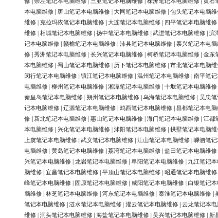
修
|
崇左笔记本电脑维修
|
三亚笔记本电脑维修
|
株洲笔记本电脑维修
|
黄石
本电脑维修
|
唐山笔记本电脑维修
|
大同笔记本电脑维修
|
包头笔记本电脑维
维修
|
克拉玛依笔记本电脑维修
|
大连笔记本电脑维修
|
四平笔记本电脑维修
维修
|
相城笔记本电脑维修
|
扬中笔记本电脑维修
|
武进笔记本电脑维修
|
滨
记本电脑维修
|
赣榆笔记本电脑维修
|
沛县笔记本电脑维修
|
泰兴笔记本电脑
修
|
秀洲笔记本电脑维修
|
长兴笔记本电脑维修
|
柯桥笔记本电脑维修
|
金东
本电脑维修
|
蜀山笔记本电脑维修
|
历下笔记本电脑维修
|
市北笔记本电脑维
闵行笔记本电脑维修
|
镇江笔记本电脑维修
|
温州笔记本电脑维修
|
南平笔记
电脑维修
|
柳州笔记本电脑维修
|
湘潭笔记本电脑维修
|
十堰笔记本电脑维修
秦皇岛笔记本电脑维修
|
朔州笔记本电脑维修
|
乌海笔记本电脑维修
|
吴忠笔
记本电脑维修
|
辽源笔记本电脑维修
|
鸡西笔记本电脑维修
|
昌都笔记本电脑
修
|
新北笔记本电脑维修
|
惠山笔记本电脑维修
|
海门笔记本电脑维修
|
江都
本电脑维修
|
兴化笔记本电脑维修
|
沭阳笔记本电脑维修
|
拱墅笔记本电脑维
上虞笔记本电脑维修
|
武义笔记本电脑维修
|
江山笔记本电脑维修
|
嵊泗笔记
电脑维修
|
黄岛笔记本电脑维修
|
荔湾笔记本电脑维修
|
盐田笔记本电脑维修
兴笔记本电脑维修
|
龙岩笔记本电脑维修
|
阜阳笔记本电脑维修
|
九江笔记本
脑维修
|
宜昌笔记本电脑维修
|
平顶山笔记本电脑维修
|
昭通笔记本电脑维修
峰笔记本电脑维修
|
固原笔记本电脑维修
|
咸阳笔记本电脑维修
|
白银笔记本
脑维修
|
林芝笔记本电脑维修
|
河东笔记本电脑维修
|
秦淮笔记本电脑维修
|
笔记本电脑维修
|
涟水笔记本电脑维修
|
灌云笔记本电脑维修
|
云龙笔记本电
维修
|
洞头笔记本电脑维修
|
海盐笔记本电脑维修
|
吴兴笔记本电脑维修
|
新