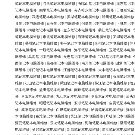
笔记本电脑维修
|
包头笔记本电脑维修
|
石嘴山笔记本电脑维修
|
海东笔记本
记本电脑维修
|
四平笔记本电脑维修
|
齐齐哈尔笔记本电脑维修
|
日喀则笔记
电脑维修
|
武进笔记本电脑维修
|
滨湖笔记本电脑维修
|
通州笔记本电脑维修
县笔记本电脑维修
|
泰兴笔记本电脑维修
|
宿豫笔记本电脑维修
|
下城笔记本
脑维修
|
柯桥笔记本电脑维修
|
金东笔记本电脑维修
|
衢江笔记本电脑维修
|
笔记本电脑维修
|
市北笔记本电脑维修
|
海珠笔记本电脑维修
|
罗湖笔记本电
维修
|
温州笔记本电脑维修
|
南平笔记本电脑维修
|
亳州笔记本电脑维修
|
萍
记本电脑维修
|
十堰笔记本电脑维修
|
洛阳笔记本电脑维修
|
玉溪笔记本电脑
脑维修
|
乌海笔记本电脑维修
|
吴忠笔记本电脑维修
|
宝鸡笔记本电脑维修
|
西笔记本电脑维修
|
昌都笔记本电脑维修
|
南开笔记本电脑维修
|
建邺笔记本
脑维修
|
海门笔记本电脑维修
|
江都笔记本电脑维修
|
大丰笔记本电脑维修
|
笔记本电脑维修
|
拱墅笔记本电脑维修
|
奉化笔记本电脑维修
|
瓯海笔记本电
维修
|
江山笔记本电脑维修
|
嵊泗笔记本电脑维修
|
椒江笔记本电脑维修
|
缙
记本电脑维修
|
盐田笔记本电脑维修
|
南岸笔记本电脑维修
|
海定笔记本电脑
修
|
阜阳笔记本电脑维修
|
九江笔记本电脑维修
|
枣庄笔记本电脑维修
|
汕头
记本电脑维修
|
昭通笔记本电脑维修
|
安顺笔记本电脑维修
|
自贡笔记本电脑
修
|
咸阳笔记本电脑维修
|
白银笔记本电脑维修
|
哈密笔记本电脑维修
|
抚顺
本电脑维修
|
秦淮笔记本电脑维修
|
吴江笔记本电脑维修
|
丹徒笔记本电脑维
灌云笔记本电脑维修
|
云龙笔记本电脑维修
|
海陵笔记本电脑维修
|
泗阳笔记
电脑维修
|
吴兴笔记本电脑维修
|
新昌笔记本电脑维修
|
浦江笔记本电脑维修