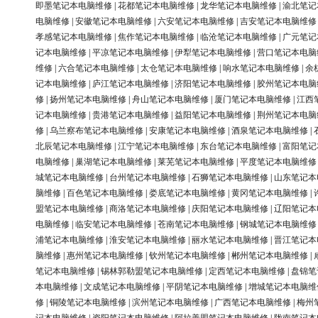
即墨笔记本电脑维修
|
花都笔记本电脑维修
|
龙华笔记本电脑维修
|
渝北笔记
电脑维修
|
安徽笔记本电脑维修
|
六安笔记本电脑维修
|
吉安笔记本电脑维修
孝感笔记本电脑维修
|
焦作笔记本电脑维修
|
临沧笔记本电脑维修
|
广元笔记
记本电脑维修
|
平凉笔记本电脑维修
|
伊犁笔记本电脑维修
|
营口笔记本电脑
维修
|
六合笔记本电脑维修
|
太仓笔记本电脑维修
|
响水笔记本电脑维修
|
余
记本电脑维修
|
庐江笔记本电脑维修
|
济阳笔记本电脑维修
|
胶州笔记本电脑
修
|
扬州笔记本电脑维修
|
舟山笔记本电脑维修
|
厦门笔记本电脑维修
|
江西
记本电脑维修
|
贵港笔记本电脑维修
|
益阳笔记本电脑维修
|
荆州笔记本电脑
修
|
乌兰察布笔记本电脑维修
|
安康笔记本电脑维修
|
酒泉笔记本电脑维修
|
北辰笔记本电脑维修
|
江宁笔记本电脑维修
|
东台笔记本电脑维修
|
富阳笔记
电脑维修
|
巢湖笔记本电脑维修
|
莱芜笔记本电脑维修
|
平度笔记本电脑维修
城笔记本电脑维修
|
台州笔记本电脑维修
|
石狮笔记本电脑维修
|
山东笔记本
脑维修
|
百色笔记本电脑维修
|
娄底笔记本电脑维修
|
黄冈笔记本电脑维修
|
盟笔记本电脑维修
|
商洛笔记本电脑维修
|
庆阳笔记本电脑维修
|
辽阳笔记本
电脑维修
|
临安笔记本电脑维修
|
苍南笔记本电脑维修
|
钢城笔记本电脑维修
浦笔记本电脑维修
|
淮安笔记本电脑维修
|
丽水笔记本电脑维修
|
晋江笔记本
脑维修
|
惠州笔记本电脑维修
|
钦州笔记本电脑维修
|
郴州笔记本电脑维修
|
笔记本电脑维修
|
锡林郭勒盟笔记本电脑维修
|
定西笔记本电脑维修
|
盘锦笔
本电脑维修
|
文成笔记本电脑维修
|
平阴笔记本电脑维修
|
增城笔记本电脑维
修
|
铜陵笔记本电脑维修
|
滨州笔记本电脑维修
|
广西笔记本电脑维修
|
梅州