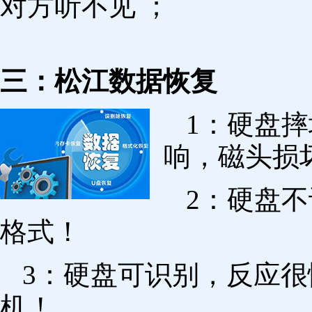
对方听不见 ；
三：松江数据恢复
1：硬盘
响，磁头损
2：硬盘
格式！
3：硬盘可识别，反应
机！