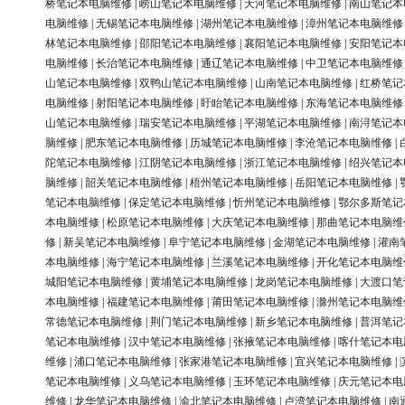
桥笔记本电脑维修
|
崂山笔记本电脑维修
|
天河笔记本电脑维修
|
南山笔记本
电脑维修
|
无锡笔记本电脑维修
|
湖州笔记本电脑维修
|
漳州笔记本电脑维修
林笔记本电脑维修
|
邵阳笔记本电脑维修
|
襄阳笔记本电脑维修
|
安阳笔记本
电脑维修
|
长治笔记本电脑维修
|
通辽笔记本电脑维修
|
中卫笔记本电脑维修
山笔记本电脑维修
|
双鸭山笔记本电脑维修
|
山南笔记本电脑维修
|
红桥笔记
电脑维修
|
射阳笔记本电脑维修
|
盱眙笔记本电脑维修
|
东海笔记本电脑维修
山笔记本电脑维修
|
瑞安笔记本电脑维修
|
平湖笔记本电脑维修
|
南浔笔记本
脑维修
|
肥东笔记本电脑维修
|
历城笔记本电脑维修
|
李沧笔记本电脑维修
|
陀笔记本电脑维修
|
江阴笔记本电脑维修
|
浙江笔记本电脑维修
|
绍兴笔记本
脑维修
|
韶关笔记本电脑维修
|
梧州笔记本电脑维修
|
岳阳笔记本电脑维修
|
笔记本电脑维修
|
保定笔记本电脑维修
|
忻州笔记本电脑维修
|
鄂尔多斯笔记
本电脑维修
|
松原笔记本电脑维修
|
大庆笔记本电脑维修
|
那曲笔记本电脑维
修
|
新吴笔记本电脑维修
|
阜宁笔记本电脑维修
|
金湖笔记本电脑维修
|
灌南
本电脑维修
|
海宁笔记本电脑维修
|
兰溪笔记本电脑维修
|
开化笔记本电脑维
城阳笔记本电脑维修
|
黄埔笔记本电脑维修
|
龙岗笔记本电脑维修
|
大渡口笔
本电脑维修
|
福建笔记本电脑维修
|
莆田笔记本电脑维修
|
滁州笔记本电脑维
常德笔记本电脑维修
|
荆门笔记本电脑维修
|
新乡笔记本电脑维修
|
普洱笔记
笔记本电脑维修
|
汉中笔记本电脑维修
|
张掖笔记本电脑维修
|
喀什笔记本电
维修
|
浦口笔记本电脑维修
|
张家港笔记本电脑维修
|
宜兴笔记本电脑维修
|
笔记本电脑维修
|
义乌笔记本电脑维修
|
玉环笔记本电脑维修
|
庆元笔记本电
维修
|
龙华笔记本电脑维修
|
渝北笔记本电脑维修
|
卢湾笔记本电脑维修
|
南