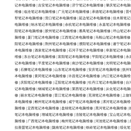
记本电脑维修
|
吉安笔记本电脑维修
|
济宁笔记本电脑维修
|
肇庆笔记本电脑
维修
|
临沧笔记本电脑维修
|
广元笔记本电脑维修
|
承德笔记本电脑维修
|
晋
犁笔记本电脑维修
|
营口笔记本电脑维修
|
延边笔记本电脑维修
|
佳木斯笔记
电脑维修
|
响水笔记本电脑维修
|
余杭笔记本电脑维修
|
永嘉笔记本电脑维修
阳笔记本电脑维修
|
胶州笔记本电脑维修
|
番禺笔记本电脑维修
|
坪山笔记本
脑维修
|
厦门笔记本电脑维修
|
江西笔记本电脑维修
|
马鞍山笔记本电脑维修
阳笔记本电脑维修
|
荆州笔记本电脑维修
|
濮阳笔记本电脑维修
|
遂宁笔记本
本电脑维修
|
酒泉笔记本电脑维修
|
石河子笔记本电脑维修
|
阜新笔记本电脑
维修
|
东台笔记本电脑维修
|
富阳笔记本电脑维修
|
平阳笔记本电脑维修
|
永
记本电脑维修
|
平度笔记本电脑维修
|
南沙笔记本电脑维修
|
光明笔记本电脑
修
|
石狮笔记本电脑维修
|
山东笔记本电脑维修
|
安庆笔记本电脑维修
|
抚州
本电脑维修
|
黄冈笔记本电脑维修
|
许昌笔记本电脑维修
|
内江笔记本电脑维
修
|
庆阳笔记本电脑维修
|
辽阳笔记本电脑维修
|
牡丹江笔记本电脑维修
|
台
记本电脑维修
|
钢城笔记本电脑维修
|
莱西笔记本电脑维修
|
从化笔记本电脑
修
|
丽水笔记本电脑维修
|
晋江笔记本电脑维修
|
芜湖笔记本电脑维修
|
上饶
本电脑维修
|
郴州笔记本电脑维修
|
咸宁笔记本电脑维修
|
漯河笔记本电脑维
脑维修
|
定西笔记本电脑维修
|
盘锦笔记本电脑维修
|
黑河笔记本电脑维修
|
笔记本电脑维修
|
增城笔记本电脑维修
|
涪陵笔记本电脑维修
|
宝山笔记本电
脑维修
|
广西笔记本电脑维修
|
梅州笔记本电脑维修
|
河池笔记本电脑维修
|
拉善盟笔记本电脑维修
|
陇南笔记本电脑维修
|
铁岭笔记本电脑维修
|
绥化笔