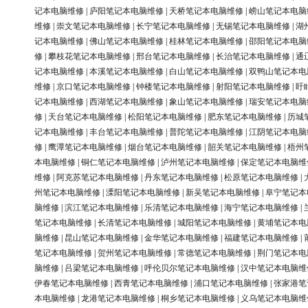
记本电脑维修
|
庐阳笔记本电脑维修
|
天桥笔记本电脑维修
|
崂山笔记本电脑
维修
|
崇文笔记本电脑维修
|
长宁笔记本电脑维修
|
无锡笔记本电脑维修
|
湖
记本电脑维修
|
佛山笔记本电脑维修
|
桂林笔记本电脑维修
|
邵阳笔记本电脑
修
|
攀枝花笔记本电脑维修
|
邢台笔记本电脑维修
|
长治笔记本电脑维修
|
通
记本电脑维修
|
本溪笔记本电脑维修
|
白山笔记本电脑维修
|
双鸭山笔记本电
维修
|
京口笔记本电脑维修
|
钟楼笔记本电脑维修
|
射阳笔记本电脑维修
|
盱
记本电脑维修
|
西湖笔记本电脑维修
|
象山笔记本电脑维修
|
瑞安笔记本电脑
修
|
天台笔记本电脑维修
|
松阳笔记本电脑维修
|
肥东笔记本电脑维修
|
历城
记本电脑维修
|
丰台笔记本电脑维修
|
普陀笔记本电脑维修
|
江阴笔记本电脑
修
|
鹰潭笔记本电脑维修
|
烟台笔记本电脑维修
|
韶关笔记本电脑维修
|
梧州
本电脑维修
|
铜仁笔记本电脑维修
|
泸州笔记本电脑维修
|
保定笔记本电脑维
维修
|
阿克苏笔记本电脑维修
|
丹东笔记本电脑维修
|
松原笔记本电脑维修
|
州笔记本电脑维修
|
溧阳笔记本电脑维修
|
新吴笔记本电脑维修
|
阜宁笔记本
脑维修
|
滨江笔记本电脑维修
|
乐清笔记本电脑维修
|
海宁笔记本电脑维修
|
笔记本电脑维修
|
长清笔记本电脑维修
|
城阳笔记本电脑维修
|
黄埔笔记本电
脑维修
|
昆山笔记本电脑维修
|
金华笔记本电脑维修
|
福建笔记本电脑维修
|
笔记本电脑维修
|
贺州笔记本电脑维修
|
常德笔记本电脑维修
|
荆门笔记本电
脑维修
|
吕梁笔记本电脑维修
|
呼伦贝尔笔记本电脑维修
|
汉中笔记本电脑维
伊春笔记本电脑维修
|
西青笔记本电脑维修
|
浦口笔记本电脑维修
|
张家港笔
本电脑维修
|
龙港笔记本电脑维修
|
桐乡笔记本电脑维修
|
义乌笔记本电脑维