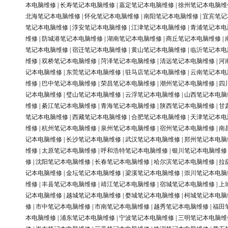
本电脑维修
|
长寿笔记本电脑维修
|
嘉定笔记本电脑维修
|
徐州笔记本电脑维
北海笔记本电脑维修
|
怀化笔记本电脑维修
|
南阳笔记本电脑维修
|
宜宾笔记
笔记本电脑维修
|
淳安笔记本电脑维修
|
江津笔记本电脑维修
|
青浦笔记本电
维修
|
防城港笔记本电脑维修
|
湖南笔记本电脑维修
|
商丘笔记本电脑维修
|
笔记本电脑维修
|
宿迁笔记本电脑维修
|
黄山笔记本电脑维修
|
临沂笔记本电
维修
|
双桥笔记本电脑维修
|
菏泽笔记本电脑维修
|
清远笔记本电脑维修
|
河
记本电脑维修
|
东莞笔记本电脑维修
|
驻马店笔记本电脑维修
|
云南笔记本电
维修
|
巴中笔记本电脑维修
|
荣昌笔记本电脑维修
|
潮州笔记本电脑维修
|
四
记本电脑维修
|
璧山笔记本电脑维修
|
云浮笔记本电脑维修
|
山西笔记本电脑
维修
|
綦江笔记本电脑维修
|
青海笔记本电脑维修
|
陕西笔记本电脑维修
|
甘
笔记本电脑维修
|
西藏笔记本电脑维修
|
合肥笔记本电脑维修
|
天津笔记本电
维修
|
杭州笔记本电脑维修
|
泉州笔记本电脑维修
|
宿州笔记本电脑维修
|
南
记本电脑维修
|
长沙笔记本电脑维修
|
武汉笔记本电脑维修
|
郑州笔记本电脑
维修
|
太原笔记本电脑维修
|
呼和浩特笔记本电脑维修
|
银川笔记本电脑维修
修
|
沈阳笔记本电脑维修
|
长春笔记本电脑维修
|
哈尔滨笔记本电脑维修
|
拉
记本电脑维修
|
金坛笔记本电脑维修
|
梁溪笔记本电脑维修
|
崇川笔记本电脑
维修
|
丰县笔记本电脑维修
|
靖江笔记本电脑维修
|
宿城笔记本电脑维修
|
上
记本电脑维修
|
越城笔记本电脑维修
|
婺城笔记本电脑维修
|
柯城笔记本电脑
修
|
市中笔记本电脑维修
|
市南笔记本电脑维修
|
越秀笔记本电脑维修
|
福田
本电脑维修
|
浦东笔记本电脑维修
|
宁波笔记本电脑维修
|
三明笔记本电脑维