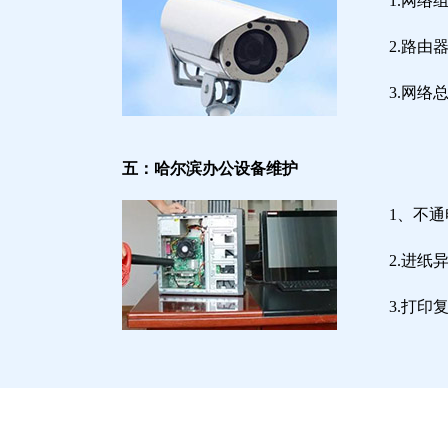
1.网络
2.路
3.网
五：哈尔滨办公设备维护
1、不
2.进
3.打