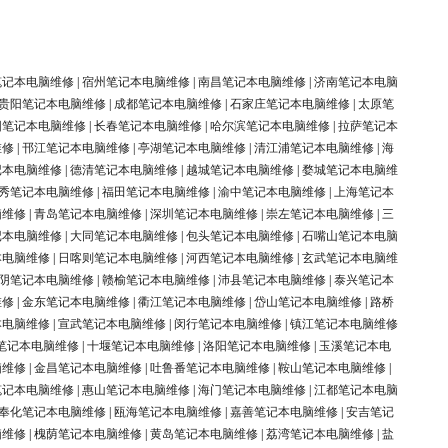
笔记本电脑维修
|
宿州笔记本电脑维修
|
南昌笔记本电脑维修
|
济南笔记本电脑
贵阳笔记本电脑维修
|
成都笔记本电脑维修
|
石家庄笔记本电脑维修
|
太原笔
阳笔记本电脑维修
|
长春笔记本电脑维修
|
哈尔滨笔记本电脑维修
|
拉萨笔记本
维修
|
邗江笔记本电脑维修
|
亭湖笔记本电脑维修
|
清江浦笔记本电脑维修
|
海
记本电脑维修
|
德清笔记本电脑维修
|
越城笔记本电脑维修
|
婺城笔记本电脑维
秀笔记本电脑维修
|
福田笔记本电脑维修
|
渝中笔记本电脑维修
|
上海笔记本
脑维修
|
青岛笔记本电脑维修
|
深圳笔记本电脑维修
|
崇左笔记本电脑维修
|
三
记本电脑维修
|
大同笔记本电脑维修
|
包头笔记本电脑维修
|
石嘴山笔记本电脑
本电脑维修
|
日喀则笔记本电脑维修
|
河西笔记本电脑维修
|
玄武笔记本电脑维
阴笔记本电脑维修
|
赣榆笔记本电脑维修
|
沛县笔记本电脑维修
|
泰兴笔记本
维修
|
金东笔记本电脑维修
|
衢江笔记本电脑维修
|
岱山笔记本电脑维修
|
路桥
本电脑维修
|
宣武笔记本电脑维修
|
闵行笔记本电脑维修
|
镇江笔记本电脑维修
笔记本电脑维修
|
十堰笔记本电脑维修
|
洛阳笔记本电脑维修
|
玉溪笔记本电
脑维修
|
金昌笔记本电脑维修
|
吐鲁番笔记本电脑维修
|
鞍山笔记本电脑维修
|
笔记本电脑维修
|
惠山笔记本电脑维修
|
海门笔记本电脑维修
|
江都笔记本电脑
奉化笔记本电脑维修
|
瓯海笔记本电脑维修
|
嘉善笔记本电脑维修
|
安吉笔记
脑维修
|
槐荫笔记本电脑维修
|
黄岛笔记本电脑维修
|
荔湾笔记本电脑维修
|
盐