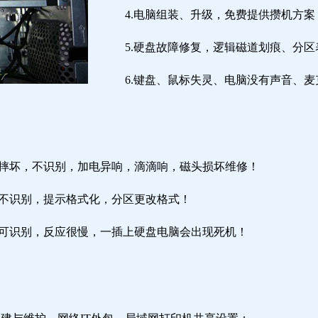
4.电脑组装、升级，免费提供攒机方案
5.硬盘故障修复，逻辑磁道划痕、分
6.键盘、鼠标失灵、电脑没有声音、麦
盘摔坏，不识别，加电异响，滴滴响，磁头损坏维修！
盘不识别，提示格式化，分区更改格式！
盘可识别，反应很慢，一插上硬盘电脑会出现死机！