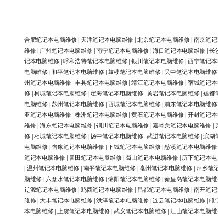
合肥笔记本电脑维修
|
天津笔记本电脑维修
|
北京笔记本电脑维修
|
南京笔记
维修
|
广州笔记本电脑维修
|
南宁笔记本电脑维修
|
海口笔记本电脑维修
|
长
记本电脑维修
|
呼和浩特笔记本电脑维修
|
银川笔记本电脑维修
|
西宁笔记本
电脑维修
|
和平笔记本电脑维修
|
鼓楼笔记本电脑维修
|
吴中笔记本电脑维修
州笔记本电脑维修
|
丰县笔记本电脑维修
|
靖江笔记本电脑维修
|
宿城笔记本
修
|
柯城笔记本电脑维修
|
定海笔记本电脑维修
|
黄岩笔记本电脑维修
|
莲都
电脑维修
|
苏州笔记本电脑维修
|
西城笔记本电脑维修
|
浦东笔记本电脑维修
亚笔记本电脑维修
|
株洲笔记本电脑维修
|
黄石笔记本电脑维修
|
开封笔记本
维修
|
海东笔记本电脑维修
|
铜川笔记本电脑维修
|
嘉峪关笔记本电脑维修
|
修
|
相城笔记本电脑维修
|
扬中笔记本电脑维修
|
武进笔记本电脑维修
|
滨湖
电脑维修
|
宿豫笔记本电脑维修
|
下城笔记本电脑维修
|
慈溪笔记本电脑维修
笔记本电脑维修
|
青田笔记本电脑维修
|
蜀山笔记本电脑维修
|
历下笔记本电
|
温州笔记本电脑维修
|
南平笔记本电脑维修
|
亳州笔记本电脑维修
|
萍乡笔
脑维修
|
六盘水笔记本电脑维修
|
绵阳笔记本电脑维修
|
秦皇岛笔记本电脑维
辽源笔记本电脑维修
|
鸡西笔记本电脑维修
|
昌都笔记本电脑维修
|
南开笔记
维修
|
大丰笔记本电脑维修
|
洪泽笔记本电脑维修
|
连云笔记本电脑维修
|
睢
本电脑维修
|
上虞笔记本电脑维修
|
武义笔记本电脑维修
|
江山笔记本电脑维