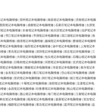
笔记本电脑维修
|
宿州笔记本电脑维修
|
南昌笔记本电脑维修
|
济南笔记本电脑
贵阳笔记本电脑维修
|
成都笔记本电脑维修
|
石家庄笔记本电脑维修
|
太原笔
阳笔记本电脑维修
|
长春笔记本电脑维修
|
哈尔滨笔记本电脑维修
|
拉萨笔记本
维修
|
邗江笔记本电脑维修
|
亭湖笔记本电脑维修
|
清江浦笔记本电脑维修
|
海
记本电脑维修
|
德清笔记本电脑维修
|
越城笔记本电脑维修
|
婺城笔记本电脑维
秀笔记本电脑维修
|
福田笔记本电脑维修
|
渝中笔记本电脑维修
|
上海笔记本
脑维修
|
青岛笔记本电脑维修
|
深圳笔记本电脑维修
|
崇左笔记本电脑维修
|
三
记本电脑维修
|
大同笔记本电脑维修
|
包头笔记本电脑维修
|
石嘴山笔记本电脑
本电脑维修
|
日喀则笔记本电脑维修
|
河西笔记本电脑维修
|
玄武笔记本电脑维
阴笔记本电脑维修
|
赣榆笔记本电脑维修
|
沛县笔记本电脑维修
|
泰兴笔记本
维修
|
金东笔记本电脑维修
|
衢江笔记本电脑维修
|
岱山笔记本电脑维修
|
路桥
本电脑维修
|
宣武笔记本电脑维修
|
闵行笔记本电脑维修
|
镇江笔记本电脑维修
笔记本电脑维修
|
十堰笔记本电脑维修
|
洛阳笔记本电脑维修
|
玉溪笔记本电
脑维修
|
金昌笔记本电脑维修
|
吐鲁番笔记本电脑维修
|
鞍山笔记本电脑维修
|
笔记本电脑维修
|
惠山笔记本电脑维修
|
海门笔记本电脑维修
|
江都笔记本电脑
奉化笔记本电脑维修
|
瓯海笔记本电脑维修
|
嘉善笔记本电脑维修
|
安吉笔记
脑维修
|
槐荫笔记本电脑维修
|
黄岛笔记本电脑维修
|
荔湾笔记本电脑维修
|
盐