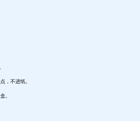
。
墨点，不进纸。
墨盒。