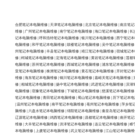
合肥笔记本电脑维修
|
天津笔记本电脑维修
|
北京笔记本电脑维修
|
南京笔记
维修
|
广州笔记本电脑维修
|
南宁笔记本电脑维修
|
海口笔记本电脑维修
|
长
记本电脑维修
|
呼和浩特笔记本电脑维修
|
银川笔记本电脑维修
|
西宁笔记本
电脑维修
|
和平笔记本电脑维修
|
鼓楼笔记本电脑维修
|
吴中笔记本电脑维修
州笔记本电脑维修
|
丰县笔记本电脑维修
|
靖江笔记本电脑维修
|
宿城笔记本
修
|
柯城笔记本电脑维修
|
定海笔记本电脑维修
|
黄岩笔记本电脑维修
|
莲都
电脑维修
|
苏州笔记本电脑维修
|
西城笔记本电脑维修
|
浦东笔记本电脑维修
亚笔记本电脑维修
|
株洲笔记本电脑维修
|
黄石笔记本电脑维修
|
开封笔记本
维修
|
海东笔记本电脑维修
|
铜川笔记本电脑维修
|
嘉峪关笔记本电脑维修
|
修
|
相城笔记本电脑维修
|
扬中笔记本电脑维修
|
武进笔记本电脑维修
|
滨湖
电脑维修
|
宿豫笔记本电脑维修
|
下城笔记本电脑维修
|
慈溪笔记本电脑维修
笔记本电脑维修
|
青田笔记本电脑维修
|
蜀山笔记本电脑维修
|
历下笔记本电
|
温州笔记本电脑维修
|
南平笔记本电脑维修
|
亳州笔记本电脑维修
|
萍乡笔
脑维修
|
六盘水笔记本电脑维修
|
绵阳笔记本电脑维修
|
秦皇岛笔记本电脑维
辽源笔记本电脑维修
|
鸡西笔记本电脑维修
|
昌都笔记本电脑维修
|
南开笔记
维修
|
大丰笔记本电脑维修
|
洪泽笔记本电脑维修
|
连云笔记本电脑维修
|
睢
本电脑维修
|
上虞笔记本电脑维修
|
武义笔记本电脑维修
|
江山笔记本电脑维