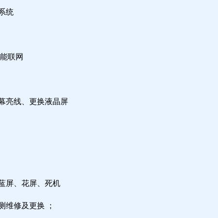
系统
不能联网
屏幕亮线、更换液晶屏
，蓝屏、花屏、死机
测维修及更换 ；