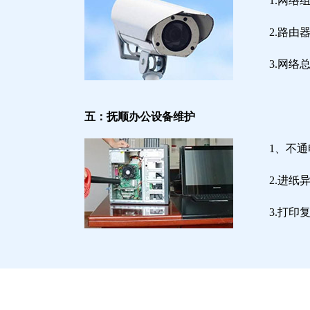
1.网络
2.路
3.网
五：抚顺办公设备维护
1、不
2.进
3.打