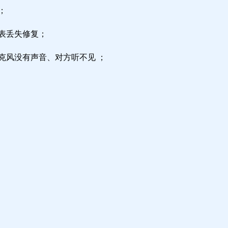
；
区表丢失修复；
克风没有声音、对方听不见 ；