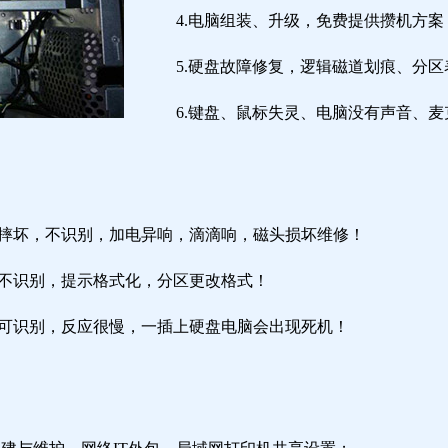
4.电脑组装、升级，免费提供攒机方案
5.硬盘故障修复，逻辑磁道划痕、分
6.键盘、鼠标失灵、电脑没有声音、麦
盘摔坏，不识别，加电异响，滴滴响，磁头损坏维修！
盘不识别，提示格式化，分区更改格式！
盘可识别，反应很慢，一插上硬盘电脑会出现死机！