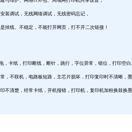
组建与维护、网络IT外包、局域网打印机共享设置；
由器安装调试，无线网络调试，无线密码忘记，
络总是掉线、不稳定，不能打开网页，打不开二次链接！
通电，卡纸，打印断线，断针，跳行，字位异常，错位，打印空白
纸异常，不联机，电路板短路，主芯片损坏，打印复印时不清晰，
印复印不清楚，经常卡纸，开机报错，打印机，复印机加粉换鼓换