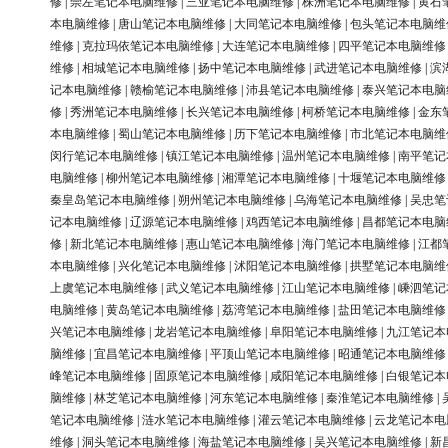
修
|
崇左笔记本电脑维修
|
三亚笔记本电脑维修
|
株洲笔记本电脑维修
|
黄石
本电脑维修
|
唐山笔记本电脑维修
|
大同笔记本电脑维修
|
包头笔记本电脑维
维修
|
克拉玛依笔记本电脑维修
|
大连笔记本电脑维修
|
四平笔记本电脑维修
维修
|
相城笔记本电脑维修
|
扬中笔记本电脑维修
|
武进笔记本电脑维修
|
滨
记本电脑维修
|
赣榆笔记本电脑维修
|
沛县笔记本电脑维修
|
泰兴笔记本电脑
修
|
秀洲笔记本电脑维修
|
长兴笔记本电脑维修
|
柯桥笔记本电脑维修
|
金东
本电脑维修
|
蜀山笔记本电脑维修
|
历下笔记本电脑维修
|
市北笔记本电脑维
闵行笔记本电脑维修
|
镇江笔记本电脑维修
|
温州笔记本电脑维修
|
南平笔记
电脑维修
|
柳州笔记本电脑维修
|
湘潭笔记本电脑维修
|
十堰笔记本电脑维修
秦皇岛笔记本电脑维修
|
朔州笔记本电脑维修
|
乌海笔记本电脑维修
|
吴忠笔
记本电脑维修
|
辽源笔记本电脑维修
|
鸡西笔记本电脑维修
|
昌都笔记本电脑
修
|
新北笔记本电脑维修
|
惠山笔记本电脑维修
|
海门笔记本电脑维修
|
江都
本电脑维修
|
兴化笔记本电脑维修
|
沭阳笔记本电脑维修
|
拱墅笔记本电脑维
上虞笔记本电脑维修
|
武义笔记本电脑维修
|
江山笔记本电脑维修
|
嵊泗笔记
电脑维修
|
黄岛笔记本电脑维修
|
荔湾笔记本电脑维修
|
盐田笔记本电脑维修
兴笔记本电脑维修
|
龙岩笔记本电脑维修
|
阜阳笔记本电脑维修
|
九江笔记本
脑维修
|
宜昌笔记本电脑维修
|
平顶山笔记本电脑维修
|
昭通笔记本电脑维修
峰笔记本电脑维修
|
固原笔记本电脑维修
|
咸阳笔记本电脑维修
|
白银笔记本
脑维修
|
林芝笔记本电脑维修
|
河东笔记本电脑维修
|
秦淮笔记本电脑维修
|
笔记本电脑维修
|
涟水笔记本电脑维修
|
灌云笔记本电脑维修
|
云龙笔记本电
维修
|
洞头笔记本电脑维修
|
海盐笔记本电脑维修
|
吴兴笔记本电脑维修
|
新