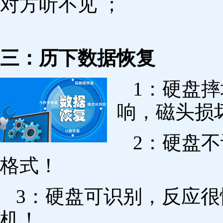
对方听不见 ；
三：历下数据恢复
1：硬盘
响，磁头损
2：硬盘
格式！
3：硬盘可识别，反应
机！