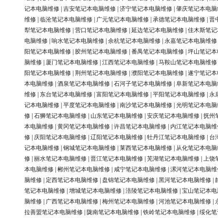
记本电脑维修
|
吉安笔记本电脑维修
|
济宁笔记本电脑维修
|
肇庆笔记本电脑
维修
|
临沧笔记本电脑维修
|
广元笔记本电脑维修
|
承德笔记本电脑维修
|
晋
犁笔记本电脑维修
|
营口笔记本电脑维修
|
延边笔记本电脑维修
|
佳木斯笔记
电脑维修
|
响水笔记本电脑维修
|
余杭笔记本电脑维修
|
永嘉笔记本电脑维修
阳笔记本电脑维修
|
胶州笔记本电脑维修
|
番禺笔记本电脑维修
|
坪山笔记本
脑维修
|
厦门笔记本电脑维修
|
江西笔记本电脑维修
|
马鞍山笔记本电脑维修
阳笔记本电脑维修
|
荆州笔记本电脑维修
|
濮阳笔记本电脑维修
|
遂宁笔记本
本电脑维修
|
酒泉笔记本电脑维修
|
石河子笔记本电脑维修
|
阜新笔记本电脑
维修
|
东台笔记本电脑维修
|
富阳笔记本电脑维修
|
平阳笔记本电脑维修
|
永
记本电脑维修
|
平度笔记本电脑维修
|
南沙笔记本电脑维修
|
光明笔记本电脑
修
|
石狮笔记本电脑维修
|
山东笔记本电脑维修
|
安庆笔记本电脑维修
|
抚州
本电脑维修
|
黄冈笔记本电脑维修
|
许昌笔记本电脑维修
|
内江笔记本电脑维
修
|
庆阳笔记本电脑维修
|
辽阳笔记本电脑维修
|
牡丹江笔记本电脑维修
|
台
记本电脑维修
|
钢城笔记本电脑维修
|
莱西笔记本电脑维修
|
从化笔记本电脑
修
|
丽水笔记本电脑维修
|
晋江笔记本电脑维修
|
芜湖笔记本电脑维修
|
上饶
本电脑维修
|
郴州笔记本电脑维修
|
咸宁笔记本电脑维修
|
漯河笔记本电脑维
脑维修
|
定西笔记本电脑维修
|
盘锦笔记本电脑维修
|
黑河笔记本电脑维修
|
笔记本电脑维修
|
增城笔记本电脑维修
|
涪陵笔记本电脑维修
|
宝山笔记本电
脑维修
|
广西笔记本电脑维修
|
梅州笔记本电脑维修
|
河池笔记本电脑维修
|
拉善盟笔记本电脑维修
|
陇南笔记本电脑维修
|
铁岭笔记本电脑维修
|
绥化笔