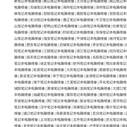
桥笔记本电脑维修
|
崂山笔记本电脑维修
|
天河笔记本电脑维修
|
南山笔记本
电脑维修
|
无锡笔记本电脑维修
|
湖州笔记本电脑维修
|
漳州笔记本电脑维修
林笔记本电脑维修
|
邵阳笔记本电脑维修
|
襄阳笔记本电脑维修
|
安阳笔记本
电脑维修
|
长治笔记本电脑维修
|
通辽笔记本电脑维修
|
中卫笔记本电脑维修
山笔记本电脑维修
|
双鸭山笔记本电脑维修
|
山南笔记本电脑维修
|
红桥笔记
电脑维修
|
射阳笔记本电脑维修
|
盱眙笔记本电脑维修
|
东海笔记本电脑维修
山笔记本电脑维修
|
瑞安笔记本电脑维修
|
平湖笔记本电脑维修
|
南浔笔记本
脑维修
|
肥东笔记本电脑维修
|
历城笔记本电脑维修
|
李沧笔记本电脑维修
|
陀笔记本电脑维修
|
江阴笔记本电脑维修
|
浙江笔记本电脑维修
|
绍兴笔记本
脑维修
|
韶关笔记本电脑维修
|
梧州笔记本电脑维修
|
岳阳笔记本电脑维修
|
笔记本电脑维修
|
保定笔记本电脑维修
|
忻州笔记本电脑维修
|
鄂尔多斯笔记
本电脑维修
|
松原笔记本电脑维修
|
大庆笔记本电脑维修
|
那曲笔记本电脑维
修
|
新吴笔记本电脑维修
|
阜宁笔记本电脑维修
|
金湖笔记本电脑维修
|
灌南
本电脑维修
|
海宁笔记本电脑维修
|
兰溪笔记本电脑维修
|
开化笔记本电脑维
城阳笔记本电脑维修
|
黄埔笔记本电脑维修
|
龙岗笔记本电脑维修
|
大渡口笔
本电脑维修
|
福建笔记本电脑维修
|
莆田笔记本电脑维修
|
滁州笔记本电脑维
常德笔记本电脑维修
|
荆门笔记本电脑维修
|
新乡笔记本电脑维修
|
普洱笔记
笔记本电脑维修
|
汉中笔记本电脑维修
|
张掖笔记本电脑维修
|
喀什笔记本电
维修
|
浦口笔记本电脑维修
|
张家港笔记本电脑维修
|
宜兴笔记本电脑维修
|
笔记本电脑维修
|
义乌笔记本电脑维修
|
玉环笔记本电脑维修
|
庆元笔记本电
维修
|
龙华笔记本电脑维修
|
渝北笔记本电脑维修
|
卢湾笔记本电脑维修
|
南