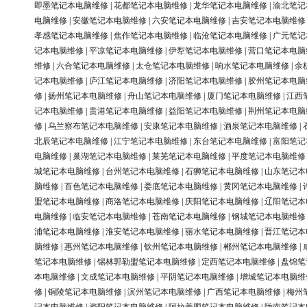
即墨笔记本电脑维修
|
花都笔记本电脑维修
|
龙华笔记本电脑维修
|
渝北笔记
电脑维修
|
安徽笔记本电脑维修
|
六安笔记本电脑维修
|
吉安笔记本电脑维修
孝感笔记本电脑维修
|
焦作笔记本电脑维修
|
临沧笔记本电脑维修
|
广元笔记
记本电脑维修
|
平凉笔记本电脑维修
|
伊犁笔记本电脑维修
|
营口笔记本电脑
维修
|
六合笔记本电脑维修
|
太仓笔记本电脑维修
|
响水笔记本电脑维修
|
余
记本电脑维修
|
庐江笔记本电脑维修
|
济阳笔记本电脑维修
|
胶州笔记本电脑
修
|
扬州笔记本电脑维修
|
舟山笔记本电脑维修
|
厦门笔记本电脑维修
|
江西
记本电脑维修
|
贵港笔记本电脑维修
|
益阳笔记本电脑维修
|
荆州笔记本电脑
修
|
乌兰察布笔记本电脑维修
|
安康笔记本电脑维修
|
酒泉笔记本电脑维修
|
北辰笔记本电脑维修
|
江宁笔记本电脑维修
|
东台笔记本电脑维修
|
富阳笔记
电脑维修
|
巢湖笔记本电脑维修
|
莱芜笔记本电脑维修
|
平度笔记本电脑维修
城笔记本电脑维修
|
台州笔记本电脑维修
|
石狮笔记本电脑维修
|
山东笔记本
脑维修
|
百色笔记本电脑维修
|
娄底笔记本电脑维修
|
黄冈笔记本电脑维修
|
盟笔记本电脑维修
|
商洛笔记本电脑维修
|
庆阳笔记本电脑维修
|
辽阳笔记本
电脑维修
|
临安笔记本电脑维修
|
苍南笔记本电脑维修
|
钢城笔记本电脑维修
浦笔记本电脑维修
|
淮安笔记本电脑维修
|
丽水笔记本电脑维修
|
晋江笔记本
脑维修
|
惠州笔记本电脑维修
|
钦州笔记本电脑维修
|
郴州笔记本电脑维修
|
笔记本电脑维修
|
锡林郭勒盟笔记本电脑维修
|
定西笔记本电脑维修
|
盘锦笔
本电脑维修
|
文成笔记本电脑维修
|
平阴笔记本电脑维修
|
增城笔记本电脑维
修
|
铜陵笔记本电脑维修
|
滨州笔记本电脑维修
|
广西笔记本电脑维修
|
梅州