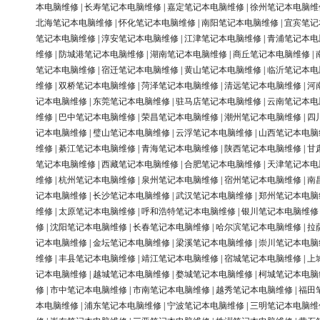
本电脑维修
|
长寿笔记本电脑维修
|
嘉定笔记本电脑维修
|
徐州笔记本电脑维
北海笔记本电脑维修
|
怀化笔记本电脑维修
|
南阳笔记本电脑维修
|
宜宾笔记
笔记本电脑维修
|
淳安笔记本电脑维修
|
江津笔记本电脑维修
|
青浦笔记本电
维修
|
防城港笔记本电脑维修
|
湖南笔记本电脑维修
|
商丘笔记本电脑维修
|
笔记本电脑维修
|
宿迁笔记本电脑维修
|
黄山笔记本电脑维修
|
临沂笔记本电
维修
|
双桥笔记本电脑维修
|
菏泽笔记本电脑维修
|
清远笔记本电脑维修
|
河
记本电脑维修
|
东莞笔记本电脑维修
|
驻马店笔记本电脑维修
|
云南笔记本电
维修
|
巴中笔记本电脑维修
|
荣昌笔记本电脑维修
|
潮州笔记本电脑维修
|
四
记本电脑维修
|
璧山笔记本电脑维修
|
云浮笔记本电脑维修
|
山西笔记本电脑
维修
|
綦江笔记本电脑维修
|
青海笔记本电脑维修
|
陕西笔记本电脑维修
|
甘
笔记本电脑维修
|
西藏笔记本电脑维修
|
合肥笔记本电脑维修
|
天津笔记本电
维修
|
杭州笔记本电脑维修
|
泉州笔记本电脑维修
|
宿州笔记本电脑维修
|
南
记本电脑维修
|
长沙笔记本电脑维修
|
武汉笔记本电脑维修
|
郑州笔记本电脑
维修
|
太原笔记本电脑维修
|
呼和浩特笔记本电脑维修
|
银川笔记本电脑维修
修
|
沈阳笔记本电脑维修
|
长春笔记本电脑维修
|
哈尔滨笔记本电脑维修
|
拉
记本电脑维修
|
金坛笔记本电脑维修
|
梁溪笔记本电脑维修
|
崇川笔记本电脑
维修
|
丰县笔记本电脑维修
|
靖江笔记本电脑维修
|
宿城笔记本电脑维修
|
上
记本电脑维修
|
越城笔记本电脑维修
|
婺城笔记本电脑维修
|
柯城笔记本电脑
修
|
市中笔记本电脑维修
|
市南笔记本电脑维修
|
越秀笔记本电脑维修
|
福田
本电脑维修
|
浦东笔记本电脑维修
|
宁波笔记本电脑维修
|
三明笔记本电脑维