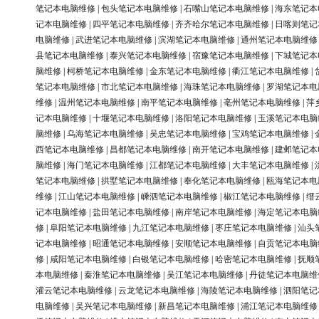
笔记本电脑维修
|
包头笔记本电脑维修
|
石嘴山笔记本电脑维修
|
海东笔记本
记本电脑维修
|
四平笔记本电脑维修
|
齐齐哈尔笔记本电脑维修
|
日喀则笔记
电脑维修
|
武进笔记本电脑维修
|
滨湖笔记本电脑维修
|
通州笔记本电脑维修
县笔记本电脑维修
|
泰兴笔记本电脑维修
|
宿豫笔记本电脑维修
|
下城笔记本
脑维修
|
柯桥笔记本电脑维修
|
金东笔记本电脑维修
|
衢江笔记本电脑维修
|
笔记本电脑维修
|
市北笔记本电脑维修
|
海珠笔记本电脑维修
|
罗湖笔记本电
维修
|
温州笔记本电脑维修
|
南平笔记本电脑维修
|
亳州笔记本电脑维修
|
萍
记本电脑维修
|
十堰笔记本电脑维修
|
洛阳笔记本电脑维修
|
玉溪笔记本电脑
脑维修
|
乌海笔记本电脑维修
|
吴忠笔记本电脑维修
|
宝鸡笔记本电脑维修
|
西笔记本电脑维修
|
昌都笔记本电脑维修
|
南开笔记本电脑维修
|
建邺笔记本
脑维修
|
海门笔记本电脑维修
|
江都笔记本电脑维修
|
大丰笔记本电脑维修
|
笔记本电脑维修
|
拱墅笔记本电脑维修
|
奉化笔记本电脑维修
|
瓯海笔记本电
维修
|
江山笔记本电脑维修
|
嵊泗笔记本电脑维修
|
椒江笔记本电脑维修
|
缙
记本电脑维修
|
盐田笔记本电脑维修
|
南岸笔记本电脑维修
|
海定笔记本电脑
修
|
阜阳笔记本电脑维修
|
九江笔记本电脑维修
|
枣庄笔记本电脑维修
|
汕头
记本电脑维修
|
昭通笔记本电脑维修
|
安顺笔记本电脑维修
|
自贡笔记本电脑
修
|
咸阳笔记本电脑维修
|
白银笔记本电脑维修
|
哈密笔记本电脑维修
|
抚顺
本电脑维修
|
秦淮笔记本电脑维修
|
吴江笔记本电脑维修
|
丹徒笔记本电脑维
灌云笔记本电脑维修
|
云龙笔记本电脑维修
|
海陵笔记本电脑维修
|
泗阳笔记
电脑维修
|
吴兴笔记本电脑维修
|
新昌笔记本电脑维修
|
浦江笔记本电脑维修