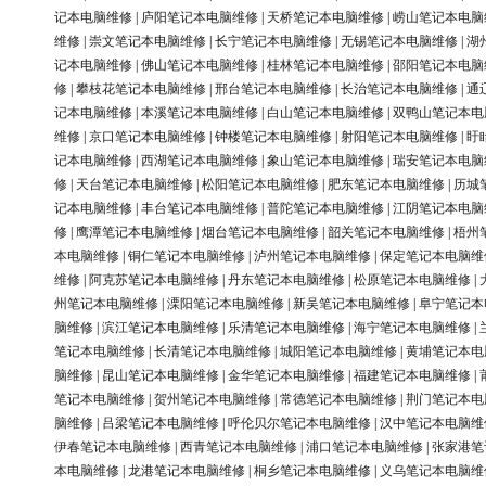
记本电脑维修
|
庐阳笔记本电脑维修
|
天桥笔记本电脑维修
|
崂山笔记本电脑
维修
|
崇文笔记本电脑维修
|
长宁笔记本电脑维修
|
无锡笔记本电脑维修
|
湖
记本电脑维修
|
佛山笔记本电脑维修
|
桂林笔记本电脑维修
|
邵阳笔记本电脑
修
|
攀枝花笔记本电脑维修
|
邢台笔记本电脑维修
|
长治笔记本电脑维修
|
通
记本电脑维修
|
本溪笔记本电脑维修
|
白山笔记本电脑维修
|
双鸭山笔记本电
维修
|
京口笔记本电脑维修
|
钟楼笔记本电脑维修
|
射阳笔记本电脑维修
|
盱
记本电脑维修
|
西湖笔记本电脑维修
|
象山笔记本电脑维修
|
瑞安笔记本电脑
修
|
天台笔记本电脑维修
|
松阳笔记本电脑维修
|
肥东笔记本电脑维修
|
历城
记本电脑维修
|
丰台笔记本电脑维修
|
普陀笔记本电脑维修
|
江阴笔记本电脑
修
|
鹰潭笔记本电脑维修
|
烟台笔记本电脑维修
|
韶关笔记本电脑维修
|
梧州
本电脑维修
|
铜仁笔记本电脑维修
|
泸州笔记本电脑维修
|
保定笔记本电脑维
维修
|
阿克苏笔记本电脑维修
|
丹东笔记本电脑维修
|
松原笔记本电脑维修
|
州笔记本电脑维修
|
溧阳笔记本电脑维修
|
新吴笔记本电脑维修
|
阜宁笔记本
脑维修
|
滨江笔记本电脑维修
|
乐清笔记本电脑维修
|
海宁笔记本电脑维修
|
笔记本电脑维修
|
长清笔记本电脑维修
|
城阳笔记本电脑维修
|
黄埔笔记本电
脑维修
|
昆山笔记本电脑维修
|
金华笔记本电脑维修
|
福建笔记本电脑维修
|
笔记本电脑维修
|
贺州笔记本电脑维修
|
常德笔记本电脑维修
|
荆门笔记本电
脑维修
|
吕梁笔记本电脑维修
|
呼伦贝尔笔记本电脑维修
|
汉中笔记本电脑维
伊春笔记本电脑维修
|
西青笔记本电脑维修
|
浦口笔记本电脑维修
|
张家港笔
本电脑维修
|
龙港笔记本电脑维修
|
桐乡笔记本电脑维修
|
义乌笔记本电脑维