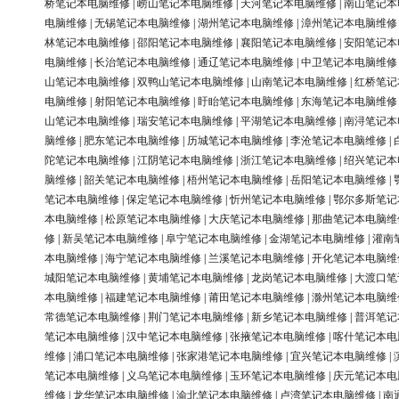
桥笔记本电脑维修
|
崂山笔记本电脑维修
|
天河笔记本电脑维修
|
南山笔记本
电脑维修
|
无锡笔记本电脑维修
|
湖州笔记本电脑维修
|
漳州笔记本电脑维修
林笔记本电脑维修
|
邵阳笔记本电脑维修
|
襄阳笔记本电脑维修
|
安阳笔记本
电脑维修
|
长治笔记本电脑维修
|
通辽笔记本电脑维修
|
中卫笔记本电脑维修
山笔记本电脑维修
|
双鸭山笔记本电脑维修
|
山南笔记本电脑维修
|
红桥笔记
电脑维修
|
射阳笔记本电脑维修
|
盱眙笔记本电脑维修
|
东海笔记本电脑维修
山笔记本电脑维修
|
瑞安笔记本电脑维修
|
平湖笔记本电脑维修
|
南浔笔记本
脑维修
|
肥东笔记本电脑维修
|
历城笔记本电脑维修
|
李沧笔记本电脑维修
|
陀笔记本电脑维修
|
江阴笔记本电脑维修
|
浙江笔记本电脑维修
|
绍兴笔记本
脑维修
|
韶关笔记本电脑维修
|
梧州笔记本电脑维修
|
岳阳笔记本电脑维修
|
笔记本电脑维修
|
保定笔记本电脑维修
|
忻州笔记本电脑维修
|
鄂尔多斯笔记
本电脑维修
|
松原笔记本电脑维修
|
大庆笔记本电脑维修
|
那曲笔记本电脑维
修
|
新吴笔记本电脑维修
|
阜宁笔记本电脑维修
|
金湖笔记本电脑维修
|
灌南
本电脑维修
|
海宁笔记本电脑维修
|
兰溪笔记本电脑维修
|
开化笔记本电脑维
城阳笔记本电脑维修
|
黄埔笔记本电脑维修
|
龙岗笔记本电脑维修
|
大渡口笔
本电脑维修
|
福建笔记本电脑维修
|
莆田笔记本电脑维修
|
滁州笔记本电脑维
常德笔记本电脑维修
|
荆门笔记本电脑维修
|
新乡笔记本电脑维修
|
普洱笔记
笔记本电脑维修
|
汉中笔记本电脑维修
|
张掖笔记本电脑维修
|
喀什笔记本电
维修
|
浦口笔记本电脑维修
|
张家港笔记本电脑维修
|
宜兴笔记本电脑维修
|
笔记本电脑维修
|
义乌笔记本电脑维修
|
玉环笔记本电脑维修
|
庆元笔记本电
维修
|
龙华笔记本电脑维修
|
渝北笔记本电脑维修
|
卢湾笔记本电脑维修
|
南