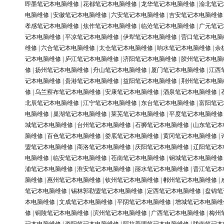
即墨笔记本电脑维修
|
花都笔记本电脑维修
|
龙华笔记本电脑维修
|
渝北笔记
电脑维修
|
安徽笔记本电脑维修
|
六安笔记本电脑维修
|
吉安笔记本电脑维修
孝感笔记本电脑维修
|
焦作笔记本电脑维修
|
临沧笔记本电脑维修
|
广元笔记
记本电脑维修
|
平凉笔记本电脑维修
|
伊犁笔记本电脑维修
|
营口笔记本电脑
维修
|
六合笔记本电脑维修
|
太仓笔记本电脑维修
|
响水笔记本电脑维修
|
余
记本电脑维修
|
庐江笔记本电脑维修
|
济阳笔记本电脑维修
|
胶州笔记本电脑
修
|
扬州笔记本电脑维修
|
舟山笔记本电脑维修
|
厦门笔记本电脑维修
|
江西
记本电脑维修
|
贵港笔记本电脑维修
|
益阳笔记本电脑维修
|
荆州笔记本电脑
修
|
乌兰察布笔记本电脑维修
|
安康笔记本电脑维修
|
酒泉笔记本电脑维修
|
北辰笔记本电脑维修
|
江宁笔记本电脑维修
|
东台笔记本电脑维修
|
富阳笔记
电脑维修
|
巢湖笔记本电脑维修
|
莱芜笔记本电脑维修
|
平度笔记本电脑维修
城笔记本电脑维修
|
台州笔记本电脑维修
|
石狮笔记本电脑维修
|
山东笔记本
脑维修
|
百色笔记本电脑维修
|
娄底笔记本电脑维修
|
黄冈笔记本电脑维修
|
盟笔记本电脑维修
|
商洛笔记本电脑维修
|
庆阳笔记本电脑维修
|
辽阳笔记本
电脑维修
|
临安笔记本电脑维修
|
苍南笔记本电脑维修
|
钢城笔记本电脑维修
浦笔记本电脑维修
|
淮安笔记本电脑维修
|
丽水笔记本电脑维修
|
晋江笔记本
脑维修
|
惠州笔记本电脑维修
|
钦州笔记本电脑维修
|
郴州笔记本电脑维修
|
笔记本电脑维修
|
锡林郭勒盟笔记本电脑维修
|
定西笔记本电脑维修
|
盘锦笔
本电脑维修
|
文成笔记本电脑维修
|
平阴笔记本电脑维修
|
增城笔记本电脑维
修
|
铜陵笔记本电脑维修
|
滨州笔记本电脑维修
|
广西笔记本电脑维修
|
梅州