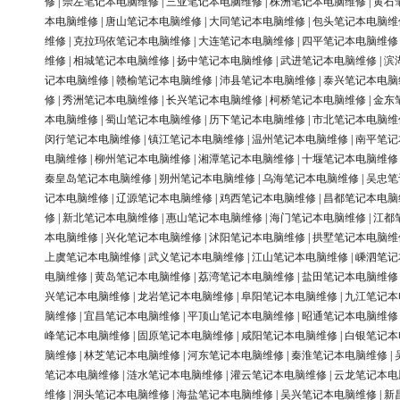
修
|
崇左笔记本电脑维修
|
三亚笔记本电脑维修
|
株洲笔记本电脑维修
|
黄石
本电脑维修
|
唐山笔记本电脑维修
|
大同笔记本电脑维修
|
包头笔记本电脑维
维修
|
克拉玛依笔记本电脑维修
|
大连笔记本电脑维修
|
四平笔记本电脑维修
维修
|
相城笔记本电脑维修
|
扬中笔记本电脑维修
|
武进笔记本电脑维修
|
滨
记本电脑维修
|
赣榆笔记本电脑维修
|
沛县笔记本电脑维修
|
泰兴笔记本电脑
修
|
秀洲笔记本电脑维修
|
长兴笔记本电脑维修
|
柯桥笔记本电脑维修
|
金东
本电脑维修
|
蜀山笔记本电脑维修
|
历下笔记本电脑维修
|
市北笔记本电脑维
闵行笔记本电脑维修
|
镇江笔记本电脑维修
|
温州笔记本电脑维修
|
南平笔记
电脑维修
|
柳州笔记本电脑维修
|
湘潭笔记本电脑维修
|
十堰笔记本电脑维修
秦皇岛笔记本电脑维修
|
朔州笔记本电脑维修
|
乌海笔记本电脑维修
|
吴忠笔
记本电脑维修
|
辽源笔记本电脑维修
|
鸡西笔记本电脑维修
|
昌都笔记本电脑
修
|
新北笔记本电脑维修
|
惠山笔记本电脑维修
|
海门笔记本电脑维修
|
江都
本电脑维修
|
兴化笔记本电脑维修
|
沭阳笔记本电脑维修
|
拱墅笔记本电脑维
上虞笔记本电脑维修
|
武义笔记本电脑维修
|
江山笔记本电脑维修
|
嵊泗笔记
电脑维修
|
黄岛笔记本电脑维修
|
荔湾笔记本电脑维修
|
盐田笔记本电脑维修
兴笔记本电脑维修
|
龙岩笔记本电脑维修
|
阜阳笔记本电脑维修
|
九江笔记本
脑维修
|
宜昌笔记本电脑维修
|
平顶山笔记本电脑维修
|
昭通笔记本电脑维修
峰笔记本电脑维修
|
固原笔记本电脑维修
|
咸阳笔记本电脑维修
|
白银笔记本
脑维修
|
林芝笔记本电脑维修
|
河东笔记本电脑维修
|
秦淮笔记本电脑维修
|
笔记本电脑维修
|
涟水笔记本电脑维修
|
灌云笔记本电脑维修
|
云龙笔记本电
维修
|
洞头笔记本电脑维修
|
海盐笔记本电脑维修
|
吴兴笔记本电脑维修
|
新