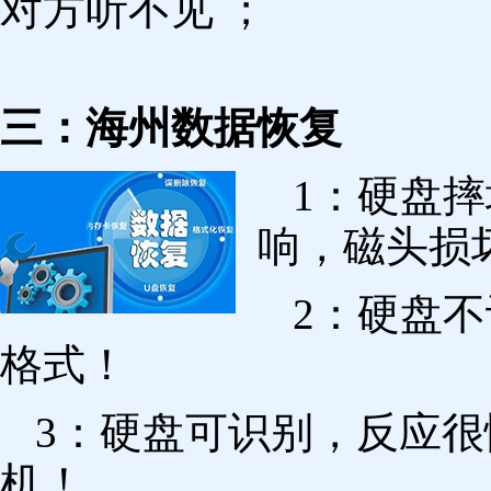
对方听不见 ；
三：海州数据恢复
1：硬盘
响，磁头损
2：硬盘
格式！
3：硬盘可识别，反应
机！