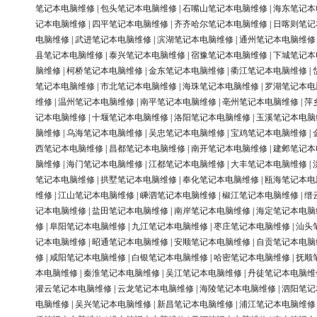
笔记本电脑维修
|
包头笔记本电脑维修
|
石嘴山笔记本电脑维修
|
海东笔记本
记本电脑维修
|
四平笔记本电脑维修
|
齐齐哈尔笔记本电脑维修
|
日喀则笔记
电脑维修
|
武进笔记本电脑维修
|
滨湖笔记本电脑维修
|
通州笔记本电脑维修
县笔记本电脑维修
|
泰兴笔记本电脑维修
|
宿豫笔记本电脑维修
|
下城笔记本
脑维修
|
柯桥笔记本电脑维修
|
金东笔记本电脑维修
|
衢江笔记本电脑维修
|
笔记本电脑维修
|
市北笔记本电脑维修
|
海珠笔记本电脑维修
|
罗湖笔记本电
维修
|
温州笔记本电脑维修
|
南平笔记本电脑维修
|
亳州笔记本电脑维修
|
萍
记本电脑维修
|
十堰笔记本电脑维修
|
洛阳笔记本电脑维修
|
玉溪笔记本电脑
脑维修
|
乌海笔记本电脑维修
|
吴忠笔记本电脑维修
|
宝鸡笔记本电脑维修
|
西笔记本电脑维修
|
昌都笔记本电脑维修
|
南开笔记本电脑维修
|
建邺笔记本
脑维修
|
海门笔记本电脑维修
|
江都笔记本电脑维修
|
大丰笔记本电脑维修
|
笔记本电脑维修
|
拱墅笔记本电脑维修
|
奉化笔记本电脑维修
|
瓯海笔记本电
维修
|
江山笔记本电脑维修
|
嵊泗笔记本电脑维修
|
椒江笔记本电脑维修
|
缙
记本电脑维修
|
盐田笔记本电脑维修
|
南岸笔记本电脑维修
|
海定笔记本电脑
修
|
阜阳笔记本电脑维修
|
九江笔记本电脑维修
|
枣庄笔记本电脑维修
|
汕头
记本电脑维修
|
昭通笔记本电脑维修
|
安顺笔记本电脑维修
|
自贡笔记本电脑
修
|
咸阳笔记本电脑维修
|
白银笔记本电脑维修
|
哈密笔记本电脑维修
|
抚顺
本电脑维修
|
秦淮笔记本电脑维修
|
吴江笔记本电脑维修
|
丹徒笔记本电脑维
灌云笔记本电脑维修
|
云龙笔记本电脑维修
|
海陵笔记本电脑维修
|
泗阳笔记
电脑维修
|
吴兴笔记本电脑维修
|
新昌笔记本电脑维修
|
浦江笔记本电脑维修