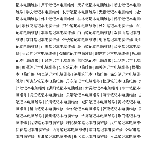
记本电脑维修
|
庐阳笔记本电脑维修
|
天桥笔记本电脑维修
|
崂山笔记本电脑
维修
|
崇文笔记本电脑维修
|
长宁笔记本电脑维修
|
无锡笔记本电脑维修
|
湖
记本电脑维修
|
佛山笔记本电脑维修
|
桂林笔记本电脑维修
|
邵阳笔记本电脑
修
|
攀枝花笔记本电脑维修
|
邢台笔记本电脑维修
|
长治笔记本电脑维修
|
通
记本电脑维修
|
本溪笔记本电脑维修
|
白山笔记本电脑维修
|
双鸭山笔记本电
维修
|
京口笔记本电脑维修
|
钟楼笔记本电脑维修
|
射阳笔记本电脑维修
|
盱
记本电脑维修
|
西湖笔记本电脑维修
|
象山笔记本电脑维修
|
瑞安笔记本电脑
修
|
天台笔记本电脑维修
|
松阳笔记本电脑维修
|
肥东笔记本电脑维修
|
历城
记本电脑维修
|
丰台笔记本电脑维修
|
普陀笔记本电脑维修
|
江阴笔记本电脑
修
|
鹰潭笔记本电脑维修
|
烟台笔记本电脑维修
|
韶关笔记本电脑维修
|
梧州
本电脑维修
|
铜仁笔记本电脑维修
|
泸州笔记本电脑维修
|
保定笔记本电脑维
维修
|
阿克苏笔记本电脑维修
|
丹东笔记本电脑维修
|
松原笔记本电脑维修
|
州笔记本电脑维修
|
溧阳笔记本电脑维修
|
新吴笔记本电脑维修
|
阜宁笔记本
脑维修
|
滨江笔记本电脑维修
|
乐清笔记本电脑维修
|
海宁笔记本电脑维修
|
笔记本电脑维修
|
长清笔记本电脑维修
|
城阳笔记本电脑维修
|
黄埔笔记本电
脑维修
|
昆山笔记本电脑维修
|
金华笔记本电脑维修
|
福建笔记本电脑维修
|
笔记本电脑维修
|
贺州笔记本电脑维修
|
常德笔记本电脑维修
|
荆门笔记本电
脑维修
|
吕梁笔记本电脑维修
|
呼伦贝尔笔记本电脑维修
|
汉中笔记本电脑维
伊春笔记本电脑维修
|
西青笔记本电脑维修
|
浦口笔记本电脑维修
|
张家港笔
本电脑维修
|
龙港笔记本电脑维修
|
桐乡笔记本电脑维修
|
义乌笔记本电脑维