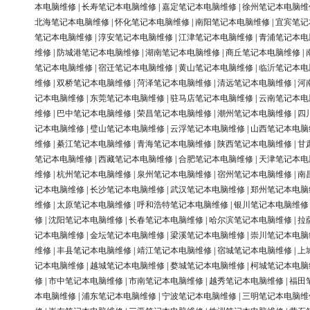
本电脑维修
|
长寿笔记本电脑维修
|
嘉定笔记本电脑维修
|
徐州笔记本电脑维
北海笔记本电脑维修
|
怀化笔记本电脑维修
|
南阳笔记本电脑维修
|
宜宾笔记
笔记本电脑维修
|
淳安笔记本电脑维修
|
江津笔记本电脑维修
|
青浦笔记本电
维修
|
防城港笔记本电脑维修
|
湖南笔记本电脑维修
|
商丘笔记本电脑维修
|
笔记本电脑维修
|
宿迁笔记本电脑维修
|
黄山笔记本电脑维修
|
临沂笔记本电
维修
|
双桥笔记本电脑维修
|
菏泽笔记本电脑维修
|
清远笔记本电脑维修
|
河
记本电脑维修
|
东莞笔记本电脑维修
|
驻马店笔记本电脑维修
|
云南笔记本电
维修
|
巴中笔记本电脑维修
|
荣昌笔记本电脑维修
|
潮州笔记本电脑维修
|
四
记本电脑维修
|
璧山笔记本电脑维修
|
云浮笔记本电脑维修
|
山西笔记本电脑
维修
|
綦江笔记本电脑维修
|
青海笔记本电脑维修
|
陕西笔记本电脑维修
|
甘
笔记本电脑维修
|
西藏笔记本电脑维修
|
合肥笔记本电脑维修
|
天津笔记本电
维修
|
杭州笔记本电脑维修
|
泉州笔记本电脑维修
|
宿州笔记本电脑维修
|
南
记本电脑维修
|
长沙笔记本电脑维修
|
武汉笔记本电脑维修
|
郑州笔记本电脑
维修
|
太原笔记本电脑维修
|
呼和浩特笔记本电脑维修
|
银川笔记本电脑维修
修
|
沈阳笔记本电脑维修
|
长春笔记本电脑维修
|
哈尔滨笔记本电脑维修
|
拉
记本电脑维修
|
金坛笔记本电脑维修
|
梁溪笔记本电脑维修
|
崇川笔记本电脑
维修
|
丰县笔记本电脑维修
|
靖江笔记本电脑维修
|
宿城笔记本电脑维修
|
上
记本电脑维修
|
越城笔记本电脑维修
|
婺城笔记本电脑维修
|
柯城笔记本电脑
修
|
市中笔记本电脑维修
|
市南笔记本电脑维修
|
越秀笔记本电脑维修
|
福田
本电脑维修
|
浦东笔记本电脑维修
|
宁波笔记本电脑维修
|
三明笔记本电脑维