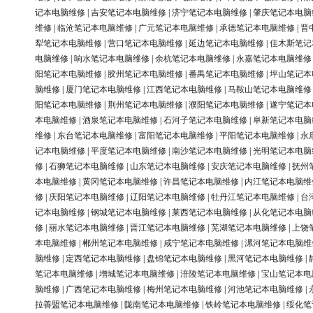
记本电脑维修
|
吉安笔记本电脑维修
|
济宁笔记本电脑维修
|
肇庆笔记本电脑
维修
|
临沧笔记本电脑维修
|
广元笔记本电脑维修
|
承德笔记本电脑维修
|
晋
犁笔记本电脑维修
|
营口笔记本电脑维修
|
延边笔记本电脑维修
|
佳木斯笔记
电脑维修
|
响水笔记本电脑维修
|
余杭笔记本电脑维修
|
永嘉笔记本电脑维修
阳笔记本电脑维修
|
胶州笔记本电脑维修
|
番禺笔记本电脑维修
|
坪山笔记本
脑维修
|
厦门笔记本电脑维修
|
江西笔记本电脑维修
|
马鞍山笔记本电脑维修
阳笔记本电脑维修
|
荆州笔记本电脑维修
|
濮阳笔记本电脑维修
|
遂宁笔记本
本电脑维修
|
酒泉笔记本电脑维修
|
石河子笔记本电脑维修
|
阜新笔记本电脑
维修
|
东台笔记本电脑维修
|
富阳笔记本电脑维修
|
平阳笔记本电脑维修
|
永
记本电脑维修
|
平度笔记本电脑维修
|
南沙笔记本电脑维修
|
光明笔记本电脑
修
|
石狮笔记本电脑维修
|
山东笔记本电脑维修
|
安庆笔记本电脑维修
|
抚州
本电脑维修
|
黄冈笔记本电脑维修
|
许昌笔记本电脑维修
|
内江笔记本电脑维
修
|
庆阳笔记本电脑维修
|
辽阳笔记本电脑维修
|
牡丹江笔记本电脑维修
|
台
记本电脑维修
|
钢城笔记本电脑维修
|
莱西笔记本电脑维修
|
从化笔记本电脑
修
|
丽水笔记本电脑维修
|
晋江笔记本电脑维修
|
芜湖笔记本电脑维修
|
上饶
本电脑维修
|
郴州笔记本电脑维修
|
咸宁笔记本电脑维修
|
漯河笔记本电脑维
脑维修
|
定西笔记本电脑维修
|
盘锦笔记本电脑维修
|
黑河笔记本电脑维修
|
笔记本电脑维修
|
增城笔记本电脑维修
|
涪陵笔记本电脑维修
|
宝山笔记本电
脑维修
|
广西笔记本电脑维修
|
梅州笔记本电脑维修
|
河池笔记本电脑维修
|
拉善盟笔记本电脑维修
|
陇南笔记本电脑维修
|
铁岭笔记本电脑维修
|
绥化笔