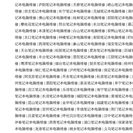
记本电脑维修
|
庐阳笔记本电脑维修
|
天桥笔记本电脑维修
|
崂山笔记本电脑
维修
|
崇文笔记本电脑维修
|
长宁笔记本电脑维修
|
无锡笔记本电脑维修
|
湖
记本电脑维修
|
佛山笔记本电脑维修
|
桂林笔记本电脑维修
|
邵阳笔记本电脑
修
|
攀枝花笔记本电脑维修
|
邢台笔记本电脑维修
|
长治笔记本电脑维修
|
通
记本电脑维修
|
本溪笔记本电脑维修
|
白山笔记本电脑维修
|
双鸭山笔记本电
维修
|
京口笔记本电脑维修
|
钟楼笔记本电脑维修
|
射阳笔记本电脑维修
|
盱
记本电脑维修
|
西湖笔记本电脑维修
|
象山笔记本电脑维修
|
瑞安笔记本电脑
修
|
天台笔记本电脑维修
|
松阳笔记本电脑维修
|
肥东笔记本电脑维修
|
历城
记本电脑维修
|
丰台笔记本电脑维修
|
普陀笔记本电脑维修
|
江阴笔记本电脑
修
|
鹰潭笔记本电脑维修
|
烟台笔记本电脑维修
|
韶关笔记本电脑维修
|
梧州
本电脑维修
|
铜仁笔记本电脑维修
|
泸州笔记本电脑维修
|
保定笔记本电脑维
维修
|
阿克苏笔记本电脑维修
|
丹东笔记本电脑维修
|
松原笔记本电脑维修
|
州笔记本电脑维修
|
溧阳笔记本电脑维修
|
新吴笔记本电脑维修
|
阜宁笔记本
脑维修
|
滨江笔记本电脑维修
|
乐清笔记本电脑维修
|
海宁笔记本电脑维修
|
笔记本电脑维修
|
长清笔记本电脑维修
|
城阳笔记本电脑维修
|
黄埔笔记本电
脑维修
|
昆山笔记本电脑维修
|
金华笔记本电脑维修
|
福建笔记本电脑维修
|
笔记本电脑维修
|
贺州笔记本电脑维修
|
常德笔记本电脑维修
|
荆门笔记本电
脑维修
|
吕梁笔记本电脑维修
|
呼伦贝尔笔记本电脑维修
|
汉中笔记本电脑维
伊春笔记本电脑维修
|
西青笔记本电脑维修
|
浦口笔记本电脑维修
|
张家港笔
本电脑维修
|
龙港笔记本电脑维修
|
桐乡笔记本电脑维修
|
义乌笔记本电脑维