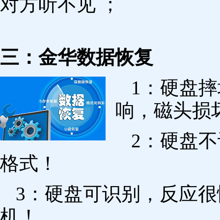
对方听不见 ；
三：金华数据恢复
1：硬盘
响，磁头损
2：硬盘
格式！
3：硬盘可识别，反应
机！