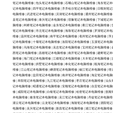
笔记本电脑维修
|
包头笔记本电脑维修
|
石嘴山笔记本电脑维修
|
海东笔记本
记本电脑维修
|
四平笔记本电脑维修
|
齐齐哈尔笔记本电脑维修
|
日喀则笔记
电脑维修
|
武进笔记本电脑维修
|
滨湖笔记本电脑维修
|
通州笔记本电脑维修
县笔记本电脑维修
|
泰兴笔记本电脑维修
|
宿豫笔记本电脑维修
|
下城笔记本
脑维修
|
柯桥笔记本电脑维修
|
金东笔记本电脑维修
|
衢江笔记本电脑维修
|
笔记本电脑维修
|
市北笔记本电脑维修
|
海珠笔记本电脑维修
|
罗湖笔记本电
维修
|
温州笔记本电脑维修
|
南平笔记本电脑维修
|
亳州笔记本电脑维修
|
萍
记本电脑维修
|
十堰笔记本电脑维修
|
洛阳笔记本电脑维修
|
玉溪笔记本电脑
脑维修
|
乌海笔记本电脑维修
|
吴忠笔记本电脑维修
|
宝鸡笔记本电脑维修
|
西笔记本电脑维修
|
昌都笔记本电脑维修
|
南开笔记本电脑维修
|
建邺笔记本
脑维修
|
海门笔记本电脑维修
|
江都笔记本电脑维修
|
大丰笔记本电脑维修
|
笔记本电脑维修
|
拱墅笔记本电脑维修
|
奉化笔记本电脑维修
|
瓯海笔记本电
维修
|
江山笔记本电脑维修
|
嵊泗笔记本电脑维修
|
椒江笔记本电脑维修
|
缙
记本电脑维修
|
盐田笔记本电脑维修
|
南岸笔记本电脑维修
|
海定笔记本电脑
修
|
阜阳笔记本电脑维修
|
九江笔记本电脑维修
|
枣庄笔记本电脑维修
|
汕头
记本电脑维修
|
昭通笔记本电脑维修
|
安顺笔记本电脑维修
|
自贡笔记本电脑
修
|
咸阳笔记本电脑维修
|
白银笔记本电脑维修
|
哈密笔记本电脑维修
|
抚顺
本电脑维修
|
秦淮笔记本电脑维修
|
吴江笔记本电脑维修
|
丹徒笔记本电脑维
灌云笔记本电脑维修
|
云龙笔记本电脑维修
|
海陵笔记本电脑维修
|
泗阳笔记
电脑维修
|
吴兴笔记本电脑维修
|
新昌笔记本电脑维修
|
浦江笔记本电脑维修