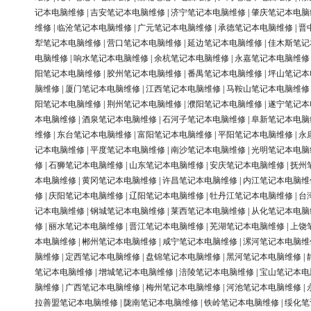
记本电脑维修
|
吉安笔记本电脑维修
|
济宁笔记本电脑维修
|
肇庆笔记本电脑
维修
|
临沧笔记本电脑维修
|
广元笔记本电脑维修
|
承德笔记本电脑维修
|
晋
犁笔记本电脑维修
|
营口笔记本电脑维修
|
延边笔记本电脑维修
|
佳木斯笔记
电脑维修
|
响水笔记本电脑维修
|
余杭笔记本电脑维修
|
永嘉笔记本电脑维修
阳笔记本电脑维修
|
胶州笔记本电脑维修
|
番禺笔记本电脑维修
|
坪山笔记本
脑维修
|
厦门笔记本电脑维修
|
江西笔记本电脑维修
|
马鞍山笔记本电脑维修
阳笔记本电脑维修
|
荆州笔记本电脑维修
|
濮阳笔记本电脑维修
|
遂宁笔记本
本电脑维修
|
酒泉笔记本电脑维修
|
石河子笔记本电脑维修
|
阜新笔记本电脑
维修
|
东台笔记本电脑维修
|
富阳笔记本电脑维修
|
平阳笔记本电脑维修
|
永
记本电脑维修
|
平度笔记本电脑维修
|
南沙笔记本电脑维修
|
光明笔记本电脑
修
|
石狮笔记本电脑维修
|
山东笔记本电脑维修
|
安庆笔记本电脑维修
|
抚州
本电脑维修
|
黄冈笔记本电脑维修
|
许昌笔记本电脑维修
|
内江笔记本电脑维
修
|
庆阳笔记本电脑维修
|
辽阳笔记本电脑维修
|
牡丹江笔记本电脑维修
|
台
记本电脑维修
|
钢城笔记本电脑维修
|
莱西笔记本电脑维修
|
从化笔记本电脑
修
|
丽水笔记本电脑维修
|
晋江笔记本电脑维修
|
芜湖笔记本电脑维修
|
上饶
本电脑维修
|
郴州笔记本电脑维修
|
咸宁笔记本电脑维修
|
漯河笔记本电脑维
脑维修
|
定西笔记本电脑维修
|
盘锦笔记本电脑维修
|
黑河笔记本电脑维修
|
笔记本电脑维修
|
增城笔记本电脑维修
|
涪陵笔记本电脑维修
|
宝山笔记本电
脑维修
|
广西笔记本电脑维修
|
梅州笔记本电脑维修
|
河池笔记本电脑维修
|
拉善盟笔记本电脑维修
|
陇南笔记本电脑维修
|
铁岭笔记本电脑维修
|
绥化笔