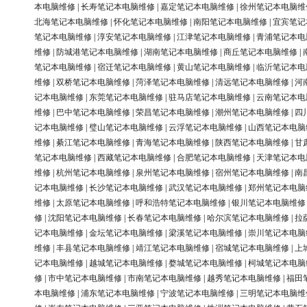
本电脑维修
|
长寿笔记本电脑维修
|
嘉定笔记本电脑维修
|
徐州笔记本电脑维
北海笔记本电脑维修
|
怀化笔记本电脑维修
|
南阳笔记本电脑维修
|
宜宾笔记
笔记本电脑维修
|
淳安笔记本电脑维修
|
江津笔记本电脑维修
|
青浦笔记本电
维修
|
防城港笔记本电脑维修
|
湖南笔记本电脑维修
|
商丘笔记本电脑维修
|
笔记本电脑维修
|
宿迁笔记本电脑维修
|
黄山笔记本电脑维修
|
临沂笔记本电
维修
|
双桥笔记本电脑维修
|
菏泽笔记本电脑维修
|
清远笔记本电脑维修
|
河
记本电脑维修
|
东莞笔记本电脑维修
|
驻马店笔记本电脑维修
|
云南笔记本电
维修
|
巴中笔记本电脑维修
|
荣昌笔记本电脑维修
|
潮州笔记本电脑维修
|
四
记本电脑维修
|
璧山笔记本电脑维修
|
云浮笔记本电脑维修
|
山西笔记本电脑
维修
|
綦江笔记本电脑维修
|
青海笔记本电脑维修
|
陕西笔记本电脑维修
|
甘
笔记本电脑维修
|
西藏笔记本电脑维修
|
合肥笔记本电脑维修
|
天津笔记本电
维修
|
杭州笔记本电脑维修
|
泉州笔记本电脑维修
|
宿州笔记本电脑维修
|
南
记本电脑维修
|
长沙笔记本电脑维修
|
武汉笔记本电脑维修
|
郑州笔记本电脑
维修
|
太原笔记本电脑维修
|
呼和浩特笔记本电脑维修
|
银川笔记本电脑维修
修
|
沈阳笔记本电脑维修
|
长春笔记本电脑维修
|
哈尔滨笔记本电脑维修
|
拉
记本电脑维修
|
金坛笔记本电脑维修
|
梁溪笔记本电脑维修
|
崇川笔记本电脑
维修
|
丰县笔记本电脑维修
|
靖江笔记本电脑维修
|
宿城笔记本电脑维修
|
上
记本电脑维修
|
越城笔记本电脑维修
|
婺城笔记本电脑维修
|
柯城笔记本电脑
修
|
市中笔记本电脑维修
|
市南笔记本电脑维修
|
越秀笔记本电脑维修
|
福田
本电脑维修
|
浦东笔记本电脑维修
|
宁波笔记本电脑维修
|
三明笔记本电脑维