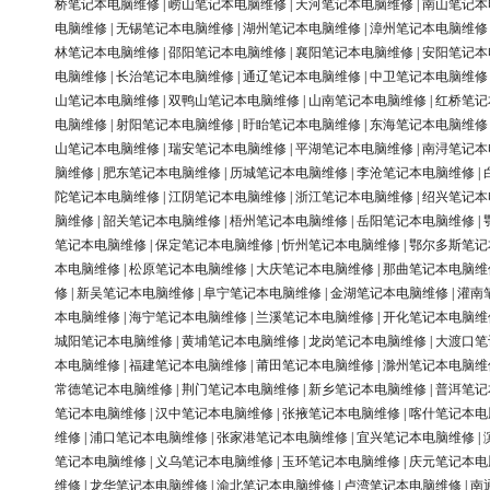
桥笔记本电脑维修
|
崂山笔记本电脑维修
|
天河笔记本电脑维修
|
南山笔记本
电脑维修
|
无锡笔记本电脑维修
|
湖州笔记本电脑维修
|
漳州笔记本电脑维修
林笔记本电脑维修
|
邵阳笔记本电脑维修
|
襄阳笔记本电脑维修
|
安阳笔记本
电脑维修
|
长治笔记本电脑维修
|
通辽笔记本电脑维修
|
中卫笔记本电脑维修
山笔记本电脑维修
|
双鸭山笔记本电脑维修
|
山南笔记本电脑维修
|
红桥笔记
电脑维修
|
射阳笔记本电脑维修
|
盱眙笔记本电脑维修
|
东海笔记本电脑维修
山笔记本电脑维修
|
瑞安笔记本电脑维修
|
平湖笔记本电脑维修
|
南浔笔记本
脑维修
|
肥东笔记本电脑维修
|
历城笔记本电脑维修
|
李沧笔记本电脑维修
|
陀笔记本电脑维修
|
江阴笔记本电脑维修
|
浙江笔记本电脑维修
|
绍兴笔记本
脑维修
|
韶关笔记本电脑维修
|
梧州笔记本电脑维修
|
岳阳笔记本电脑维修
|
笔记本电脑维修
|
保定笔记本电脑维修
|
忻州笔记本电脑维修
|
鄂尔多斯笔记
本电脑维修
|
松原笔记本电脑维修
|
大庆笔记本电脑维修
|
那曲笔记本电脑维
修
|
新吴笔记本电脑维修
|
阜宁笔记本电脑维修
|
金湖笔记本电脑维修
|
灌南
本电脑维修
|
海宁笔记本电脑维修
|
兰溪笔记本电脑维修
|
开化笔记本电脑维
城阳笔记本电脑维修
|
黄埔笔记本电脑维修
|
龙岗笔记本电脑维修
|
大渡口笔
本电脑维修
|
福建笔记本电脑维修
|
莆田笔记本电脑维修
|
滁州笔记本电脑维
常德笔记本电脑维修
|
荆门笔记本电脑维修
|
新乡笔记本电脑维修
|
普洱笔记
笔记本电脑维修
|
汉中笔记本电脑维修
|
张掖笔记本电脑维修
|
喀什笔记本电
维修
|
浦口笔记本电脑维修
|
张家港笔记本电脑维修
|
宜兴笔记本电脑维修
|
笔记本电脑维修
|
义乌笔记本电脑维修
|
玉环笔记本电脑维修
|
庆元笔记本电
维修
|
龙华笔记本电脑维修
|
渝北笔记本电脑维修
|
卢湾笔记本电脑维修
|
南