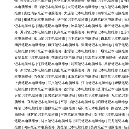
修
|
崇左笔记本电脑维修
|
三亚笔记本电脑维修
|
株洲笔记本电脑维修
|
黄石
本电脑维修
|
唐山笔记本电脑维修
|
大同笔记本电脑维修
|
包头笔记本电脑维
维修
|
克拉玛依笔记本电脑维修
|
大连笔记本电脑维修
|
四平笔记本电脑维修
维修
|
相城笔记本电脑维修
|
扬中笔记本电脑维修
|
武进笔记本电脑维修
|
滨
记本电脑维修
|
赣榆笔记本电脑维修
|
沛县笔记本电脑维修
|
泰兴笔记本电脑
修
|
秀洲笔记本电脑维修
|
长兴笔记本电脑维修
|
柯桥笔记本电脑维修
|
金东
本电脑维修
|
蜀山笔记本电脑维修
|
历下笔记本电脑维修
|
市北笔记本电脑维
闵行笔记本电脑维修
|
镇江笔记本电脑维修
|
温州笔记本电脑维修
|
南平笔记
电脑维修
|
柳州笔记本电脑维修
|
湘潭笔记本电脑维修
|
十堰笔记本电脑维修
秦皇岛笔记本电脑维修
|
朔州笔记本电脑维修
|
乌海笔记本电脑维修
|
吴忠笔
记本电脑维修
|
辽源笔记本电脑维修
|
鸡西笔记本电脑维修
|
昌都笔记本电脑
修
|
新北笔记本电脑维修
|
惠山笔记本电脑维修
|
海门笔记本电脑维修
|
江都
本电脑维修
|
兴化笔记本电脑维修
|
沭阳笔记本电脑维修
|
拱墅笔记本电脑维
上虞笔记本电脑维修
|
武义笔记本电脑维修
|
江山笔记本电脑维修
|
嵊泗笔记
电脑维修
|
黄岛笔记本电脑维修
|
荔湾笔记本电脑维修
|
盐田笔记本电脑维修
兴笔记本电脑维修
|
龙岩笔记本电脑维修
|
阜阳笔记本电脑维修
|
九江笔记本
脑维修
|
宜昌笔记本电脑维修
|
平顶山笔记本电脑维修
|
昭通笔记本电脑维修
峰笔记本电脑维修
|
固原笔记本电脑维修
|
咸阳笔记本电脑维修
|
白银笔记本
脑维修
|
林芝笔记本电脑维修
|
河东笔记本电脑维修
|
秦淮笔记本电脑维修
|
笔记本电脑维修
|
涟水笔记本电脑维修
|
灌云笔记本电脑维修
|
云龙笔记本电
维修
|
洞头笔记本电脑维修
|
海盐笔记本电脑维修
|
吴兴笔记本电脑维修
|
新