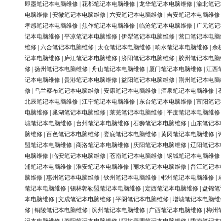
即墨笔记本电脑维修
|
花都笔记本电脑维修
|
龙华笔记本电脑维修
|
渝北笔记
电脑维修
|
安徽笔记本电脑维修
|
六安笔记本电脑维修
|
吉安笔记本电脑维修
孝感笔记本电脑维修
|
焦作笔记本电脑维修
|
临沧笔记本电脑维修
|
广元笔记
记本电脑维修
|
平凉笔记本电脑维修
|
伊犁笔记本电脑维修
|
营口笔记本电脑
维修
|
六合笔记本电脑维修
|
太仓笔记本电脑维修
|
响水笔记本电脑维修
|
余
记本电脑维修
|
庐江笔记本电脑维修
|
济阳笔记本电脑维修
|
胶州笔记本电脑
修
|
扬州笔记本电脑维修
|
舟山笔记本电脑维修
|
厦门笔记本电脑维修
|
江西
记本电脑维修
|
贵港笔记本电脑维修
|
益阳笔记本电脑维修
|
荆州笔记本电脑
修
|
乌兰察布笔记本电脑维修
|
安康笔记本电脑维修
|
酒泉笔记本电脑维修
|
北辰笔记本电脑维修
|
江宁笔记本电脑维修
|
东台笔记本电脑维修
|
富阳笔记
电脑维修
|
巢湖笔记本电脑维修
|
莱芜笔记本电脑维修
|
平度笔记本电脑维修
城笔记本电脑维修
|
台州笔记本电脑维修
|
石狮笔记本电脑维修
|
山东笔记本
脑维修
|
百色笔记本电脑维修
|
娄底笔记本电脑维修
|
黄冈笔记本电脑维修
|
盟笔记本电脑维修
|
商洛笔记本电脑维修
|
庆阳笔记本电脑维修
|
辽阳笔记本
电脑维修
|
临安笔记本电脑维修
|
苍南笔记本电脑维修
|
钢城笔记本电脑维修
浦笔记本电脑维修
|
淮安笔记本电脑维修
|
丽水笔记本电脑维修
|
晋江笔记本
脑维修
|
惠州笔记本电脑维修
|
钦州笔记本电脑维修
|
郴州笔记本电脑维修
|
笔记本电脑维修
|
锡林郭勒盟笔记本电脑维修
|
定西笔记本电脑维修
|
盘锦笔
本电脑维修
|
文成笔记本电脑维修
|
平阴笔记本电脑维修
|
增城笔记本电脑维
修
|
铜陵笔记本电脑维修
|
滨州笔记本电脑维修
|
广西笔记本电脑维修
|
梅州