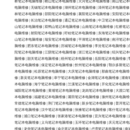
桥笔记本电脑维修
|
崂山笔记本电脑维修
|
天河笔记本电脑维修
|
南山笔记本
电脑维修
|
无锡笔记本电脑维修
|
湖州笔记本电脑维修
|
漳州笔记本电脑维修
林笔记本电脑维修
|
邵阳笔记本电脑维修
|
襄阳笔记本电脑维修
|
安阳笔记本
电脑维修
|
长治笔记本电脑维修
|
通辽笔记本电脑维修
|
中卫笔记本电脑维修
山笔记本电脑维修
|
双鸭山笔记本电脑维修
|
山南笔记本电脑维修
|
红桥笔记
电脑维修
|
射阳笔记本电脑维修
|
盱眙笔记本电脑维修
|
东海笔记本电脑维修
山笔记本电脑维修
|
瑞安笔记本电脑维修
|
平湖笔记本电脑维修
|
南浔笔记本
脑维修
|
肥东笔记本电脑维修
|
历城笔记本电脑维修
|
李沧笔记本电脑维修
|
陀笔记本电脑维修
|
江阴笔记本电脑维修
|
浙江笔记本电脑维修
|
绍兴笔记本
脑维修
|
韶关笔记本电脑维修
|
梧州笔记本电脑维修
|
岳阳笔记本电脑维修
|
笔记本电脑维修
|
保定笔记本电脑维修
|
忻州笔记本电脑维修
|
鄂尔多斯笔记
本电脑维修
|
松原笔记本电脑维修
|
大庆笔记本电脑维修
|
那曲笔记本电脑维
修
|
新吴笔记本电脑维修
|
阜宁笔记本电脑维修
|
金湖笔记本电脑维修
|
灌南
本电脑维修
|
海宁笔记本电脑维修
|
兰溪笔记本电脑维修
|
开化笔记本电脑维
城阳笔记本电脑维修
|
黄埔笔记本电脑维修
|
龙岗笔记本电脑维修
|
大渡口笔
本电脑维修
|
福建笔记本电脑维修
|
莆田笔记本电脑维修
|
滁州笔记本电脑维
常德笔记本电脑维修
|
荆门笔记本电脑维修
|
新乡笔记本电脑维修
|
普洱笔记
笔记本电脑维修
|
汉中笔记本电脑维修
|
张掖笔记本电脑维修
|
喀什笔记本电
维修
|
浦口笔记本电脑维修
|
张家港笔记本电脑维修
|
宜兴笔记本电脑维修
|
笔记本电脑维修
|
义乌笔记本电脑维修
|
玉环笔记本电脑维修
|
庆元笔记本电
维修
|
龙华笔记本电脑维修
|
渝北笔记本电脑维修
|
卢湾笔记本电脑维修
|
南