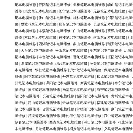
记本电脑维修
|
庐阳笔记本电脑维修
|
天桥笔记本电脑维修
|
崂山笔记本电脑
维修
|
崇文笔记本电脑维修
|
长宁笔记本电脑维修
|
无锡笔记本电脑维修
|
湖
记本电脑维修
|
佛山笔记本电脑维修
|
桂林笔记本电脑维修
|
邵阳笔记本电脑
修
|
攀枝花笔记本电脑维修
|
邢台笔记本电脑维修
|
长治笔记本电脑维修
|
通
记本电脑维修
|
本溪笔记本电脑维修
|
白山笔记本电脑维修
|
双鸭山笔记本电
维修
|
京口笔记本电脑维修
|
钟楼笔记本电脑维修
|
射阳笔记本电脑维修
|
盱
记本电脑维修
|
西湖笔记本电脑维修
|
象山笔记本电脑维修
|
瑞安笔记本电脑
修
|
天台笔记本电脑维修
|
松阳笔记本电脑维修
|
肥东笔记本电脑维修
|
历城
记本电脑维修
|
丰台笔记本电脑维修
|
普陀笔记本电脑维修
|
江阴笔记本电脑
修
|
鹰潭笔记本电脑维修
|
烟台笔记本电脑维修
|
韶关笔记本电脑维修
|
梧州
本电脑维修
|
铜仁笔记本电脑维修
|
泸州笔记本电脑维修
|
保定笔记本电脑维
维修
|
阿克苏笔记本电脑维修
|
丹东笔记本电脑维修
|
松原笔记本电脑维修
|
州笔记本电脑维修
|
溧阳笔记本电脑维修
|
新吴笔记本电脑维修
|
阜宁笔记本
脑维修
|
滨江笔记本电脑维修
|
乐清笔记本电脑维修
|
海宁笔记本电脑维修
|
笔记本电脑维修
|
长清笔记本电脑维修
|
城阳笔记本电脑维修
|
黄埔笔记本电
脑维修
|
昆山笔记本电脑维修
|
金华笔记本电脑维修
|
福建笔记本电脑维修
|
笔记本电脑维修
|
贺州笔记本电脑维修
|
常德笔记本电脑维修
|
荆门笔记本电
脑维修
|
吕梁笔记本电脑维修
|
呼伦贝尔笔记本电脑维修
|
汉中笔记本电脑维
伊春笔记本电脑维修
|
西青笔记本电脑维修
|
浦口笔记本电脑维修
|
张家港笔
本电脑维修
|
龙港笔记本电脑维修
|
桐乡笔记本电脑维修
|
义乌笔记本电脑维