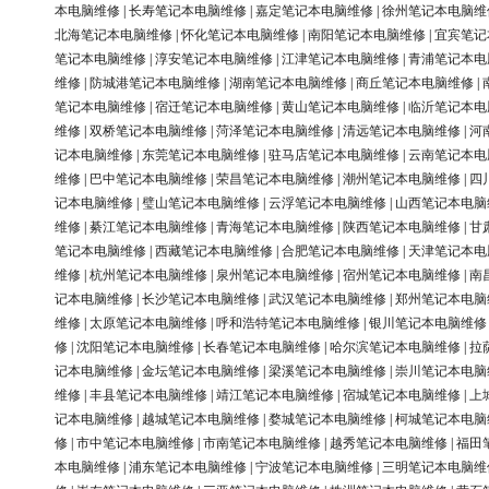
本电脑维修
|
长寿笔记本电脑维修
|
嘉定笔记本电脑维修
|
徐州笔记本电脑维
北海笔记本电脑维修
|
怀化笔记本电脑维修
|
南阳笔记本电脑维修
|
宜宾笔记
笔记本电脑维修
|
淳安笔记本电脑维修
|
江津笔记本电脑维修
|
青浦笔记本电
维修
|
防城港笔记本电脑维修
|
湖南笔记本电脑维修
|
商丘笔记本电脑维修
|
笔记本电脑维修
|
宿迁笔记本电脑维修
|
黄山笔记本电脑维修
|
临沂笔记本电
维修
|
双桥笔记本电脑维修
|
菏泽笔记本电脑维修
|
清远笔记本电脑维修
|
河
记本电脑维修
|
东莞笔记本电脑维修
|
驻马店笔记本电脑维修
|
云南笔记本电
维修
|
巴中笔记本电脑维修
|
荣昌笔记本电脑维修
|
潮州笔记本电脑维修
|
四
记本电脑维修
|
璧山笔记本电脑维修
|
云浮笔记本电脑维修
|
山西笔记本电脑
维修
|
綦江笔记本电脑维修
|
青海笔记本电脑维修
|
陕西笔记本电脑维修
|
甘
笔记本电脑维修
|
西藏笔记本电脑维修
|
合肥笔记本电脑维修
|
天津笔记本电
维修
|
杭州笔记本电脑维修
|
泉州笔记本电脑维修
|
宿州笔记本电脑维修
|
南
记本电脑维修
|
长沙笔记本电脑维修
|
武汉笔记本电脑维修
|
郑州笔记本电脑
维修
|
太原笔记本电脑维修
|
呼和浩特笔记本电脑维修
|
银川笔记本电脑维修
修
|
沈阳笔记本电脑维修
|
长春笔记本电脑维修
|
哈尔滨笔记本电脑维修
|
拉
记本电脑维修
|
金坛笔记本电脑维修
|
梁溪笔记本电脑维修
|
崇川笔记本电脑
维修
|
丰县笔记本电脑维修
|
靖江笔记本电脑维修
|
宿城笔记本电脑维修
|
上
记本电脑维修
|
越城笔记本电脑维修
|
婺城笔记本电脑维修
|
柯城笔记本电脑
修
|
市中笔记本电脑维修
|
市南笔记本电脑维修
|
越秀笔记本电脑维修
|
福田
本电脑维修
|
浦东笔记本电脑维修
|
宁波笔记本电脑维修
|
三明笔记本电脑维