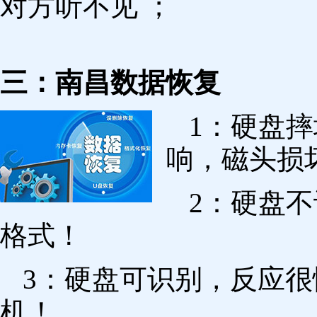
对方听不见 ；
三：南昌数据恢复
1：硬盘
响，磁头损
2：硬盘
格式！
3：硬盘可识别，反应
机！