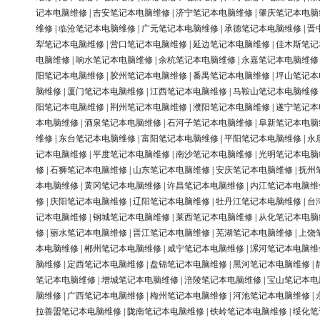
记本电脑维修
|
吉安笔记本电脑维修
|
济宁笔记本电脑维修
|
肇庆笔记本电脑
维修
|
临沧笔记本电脑维修
|
广元笔记本电脑维修
|
承德笔记本电脑维修
|
晋
犁笔记本电脑维修
|
营口笔记本电脑维修
|
延边笔记本电脑维修
|
佳木斯笔记
电脑维修
|
响水笔记本电脑维修
|
余杭笔记本电脑维修
|
永嘉笔记本电脑维修
阳笔记本电脑维修
|
胶州笔记本电脑维修
|
番禺笔记本电脑维修
|
坪山笔记本
脑维修
|
厦门笔记本电脑维修
|
江西笔记本电脑维修
|
马鞍山笔记本电脑维修
阳笔记本电脑维修
|
荆州笔记本电脑维修
|
濮阳笔记本电脑维修
|
遂宁笔记本
本电脑维修
|
酒泉笔记本电脑维修
|
石河子笔记本电脑维修
|
阜新笔记本电脑
维修
|
东台笔记本电脑维修
|
富阳笔记本电脑维修
|
平阳笔记本电脑维修
|
永
记本电脑维修
|
平度笔记本电脑维修
|
南沙笔记本电脑维修
|
光明笔记本电脑
修
|
石狮笔记本电脑维修
|
山东笔记本电脑维修
|
安庆笔记本电脑维修
|
抚州
本电脑维修
|
黄冈笔记本电脑维修
|
许昌笔记本电脑维修
|
内江笔记本电脑维
修
|
庆阳笔记本电脑维修
|
辽阳笔记本电脑维修
|
牡丹江笔记本电脑维修
|
台
记本电脑维修
|
钢城笔记本电脑维修
|
莱西笔记本电脑维修
|
从化笔记本电脑
修
|
丽水笔记本电脑维修
|
晋江笔记本电脑维修
|
芜湖笔记本电脑维修
|
上饶
本电脑维修
|
郴州笔记本电脑维修
|
咸宁笔记本电脑维修
|
漯河笔记本电脑维
脑维修
|
定西笔记本电脑维修
|
盘锦笔记本电脑维修
|
黑河笔记本电脑维修
|
笔记本电脑维修
|
增城笔记本电脑维修
|
涪陵笔记本电脑维修
|
宝山笔记本电
脑维修
|
广西笔记本电脑维修
|
梅州笔记本电脑维修
|
河池笔记本电脑维修
|
拉善盟笔记本电脑维修
|
陇南笔记本电脑维修
|
铁岭笔记本电脑维修
|
绥化笔