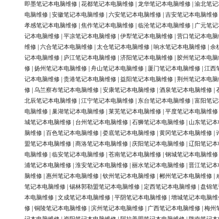
即墨笔记本电脑维修
|
花都笔记本电脑维修
|
龙华笔记本电脑维修
|
渝北笔记
电脑维修
|
安徽笔记本电脑维修
|
六安笔记本电脑维修
|
吉安笔记本电脑维修
孝感笔记本电脑维修
|
焦作笔记本电脑维修
|
临沧笔记本电脑维修
|
广元笔记
记本电脑维修
|
平凉笔记本电脑维修
|
伊犁笔记本电脑维修
|
营口笔记本电脑
维修
|
六合笔记本电脑维修
|
太仓笔记本电脑维修
|
响水笔记本电脑维修
|
余
记本电脑维修
|
庐江笔记本电脑维修
|
济阳笔记本电脑维修
|
胶州笔记本电脑
修
|
扬州笔记本电脑维修
|
舟山笔记本电脑维修
|
厦门笔记本电脑维修
|
江西
记本电脑维修
|
贵港笔记本电脑维修
|
益阳笔记本电脑维修
|
荆州笔记本电脑
修
|
乌兰察布笔记本电脑维修
|
安康笔记本电脑维修
|
酒泉笔记本电脑维修
|
北辰笔记本电脑维修
|
江宁笔记本电脑维修
|
东台笔记本电脑维修
|
富阳笔记
电脑维修
|
巢湖笔记本电脑维修
|
莱芜笔记本电脑维修
|
平度笔记本电脑维修
城笔记本电脑维修
|
台州笔记本电脑维修
|
石狮笔记本电脑维修
|
山东笔记本
脑维修
|
百色笔记本电脑维修
|
娄底笔记本电脑维修
|
黄冈笔记本电脑维修
|
盟笔记本电脑维修
|
商洛笔记本电脑维修
|
庆阳笔记本电脑维修
|
辽阳笔记本
电脑维修
|
临安笔记本电脑维修
|
苍南笔记本电脑维修
|
钢城笔记本电脑维修
浦笔记本电脑维修
|
淮安笔记本电脑维修
|
丽水笔记本电脑维修
|
晋江笔记本
脑维修
|
惠州笔记本电脑维修
|
钦州笔记本电脑维修
|
郴州笔记本电脑维修
|
笔记本电脑维修
|
锡林郭勒盟笔记本电脑维修
|
定西笔记本电脑维修
|
盘锦笔
本电脑维修
|
文成笔记本电脑维修
|
平阴笔记本电脑维修
|
增城笔记本电脑维
修
|
铜陵笔记本电脑维修
|
滨州笔记本电脑维修
|
广西笔记本电脑维修
|
梅州