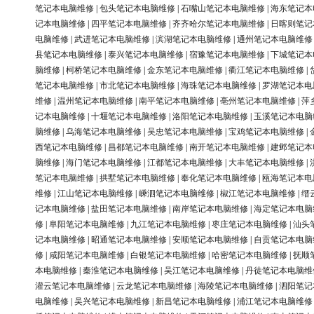
笔记本电脑维修
|
包头笔记本电脑维修
|
石嘴山笔记本电脑维修
|
海东笔记本
记本电脑维修
|
四平笔记本电脑维修
|
齐齐哈尔笔记本电脑维修
|
日喀则笔记
电脑维修
|
武进笔记本电脑维修
|
滨湖笔记本电脑维修
|
通州笔记本电脑维修
县笔记本电脑维修
|
泰兴笔记本电脑维修
|
宿豫笔记本电脑维修
|
下城笔记本
脑维修
|
柯桥笔记本电脑维修
|
金东笔记本电脑维修
|
衢江笔记本电脑维修
|
笔记本电脑维修
|
市北笔记本电脑维修
|
海珠笔记本电脑维修
|
罗湖笔记本电
维修
|
温州笔记本电脑维修
|
南平笔记本电脑维修
|
亳州笔记本电脑维修
|
萍
记本电脑维修
|
十堰笔记本电脑维修
|
洛阳笔记本电脑维修
|
玉溪笔记本电脑
脑维修
|
乌海笔记本电脑维修
|
吴忠笔记本电脑维修
|
宝鸡笔记本电脑维修
|
西笔记本电脑维修
|
昌都笔记本电脑维修
|
南开笔记本电脑维修
|
建邺笔记本
脑维修
|
海门笔记本电脑维修
|
江都笔记本电脑维修
|
大丰笔记本电脑维修
|
笔记本电脑维修
|
拱墅笔记本电脑维修
|
奉化笔记本电脑维修
|
瓯海笔记本电
维修
|
江山笔记本电脑维修
|
嵊泗笔记本电脑维修
|
椒江笔记本电脑维修
|
缙
记本电脑维修
|
盐田笔记本电脑维修
|
南岸笔记本电脑维修
|
海定笔记本电脑
修
|
阜阳笔记本电脑维修
|
九江笔记本电脑维修
|
枣庄笔记本电脑维修
|
汕头
记本电脑维修
|
昭通笔记本电脑维修
|
安顺笔记本电脑维修
|
自贡笔记本电脑
修
|
咸阳笔记本电脑维修
|
白银笔记本电脑维修
|
哈密笔记本电脑维修
|
抚顺
本电脑维修
|
秦淮笔记本电脑维修
|
吴江笔记本电脑维修
|
丹徒笔记本电脑维
灌云笔记本电脑维修
|
云龙笔记本电脑维修
|
海陵笔记本电脑维修
|
泗阳笔记
电脑维修
|
吴兴笔记本电脑维修
|
新昌笔记本电脑维修
|
浦江笔记本电脑维修