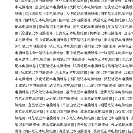
修
|
崇左笔记本电脑维修
|
三亚笔记本电脑维修
|
株洲笔记本电脑维修
|
黄石
本电脑维修
|
唐山笔记本电脑维修
|
大同笔记本电脑维修
|
包头笔记本电脑维
维修
|
克拉玛依笔记本电脑维修
|
大连笔记本电脑维修
|
四平笔记本电脑维修
维修
|
相城笔记本电脑维修
|
扬中笔记本电脑维修
|
武进笔记本电脑维修
|
滨
记本电脑维修
|
赣榆笔记本电脑维修
|
沛县笔记本电脑维修
|
泰兴笔记本电脑
修
|
秀洲笔记本电脑维修
|
长兴笔记本电脑维修
|
柯桥笔记本电脑维修
|
金东
本电脑维修
|
蜀山笔记本电脑维修
|
历下笔记本电脑维修
|
市北笔记本电脑维
闵行笔记本电脑维修
|
镇江笔记本电脑维修
|
温州笔记本电脑维修
|
南平笔记
电脑维修
|
柳州笔记本电脑维修
|
湘潭笔记本电脑维修
|
十堰笔记本电脑维修
秦皇岛笔记本电脑维修
|
朔州笔记本电脑维修
|
乌海笔记本电脑维修
|
吴忠笔
记本电脑维修
|
辽源笔记本电脑维修
|
鸡西笔记本电脑维修
|
昌都笔记本电脑
修
|
新北笔记本电脑维修
|
惠山笔记本电脑维修
|
海门笔记本电脑维修
|
江都
本电脑维修
|
兴化笔记本电脑维修
|
沭阳笔记本电脑维修
|
拱墅笔记本电脑维
上虞笔记本电脑维修
|
武义笔记本电脑维修
|
江山笔记本电脑维修
|
嵊泗笔记
电脑维修
|
黄岛笔记本电脑维修
|
荔湾笔记本电脑维修
|
盐田笔记本电脑维修
兴笔记本电脑维修
|
龙岩笔记本电脑维修
|
阜阳笔记本电脑维修
|
九江笔记本
脑维修
|
宜昌笔记本电脑维修
|
平顶山笔记本电脑维修
|
昭通笔记本电脑维修
峰笔记本电脑维修
|
固原笔记本电脑维修
|
咸阳笔记本电脑维修
|
白银笔记本
脑维修
|
林芝笔记本电脑维修
|
河东笔记本电脑维修
|
秦淮笔记本电脑维修
|
笔记本电脑维修
|
涟水笔记本电脑维修
|
灌云笔记本电脑维修
|
云龙笔记本电
维修
|
洞头笔记本电脑维修
|
海盐笔记本电脑维修
|
吴兴笔记本电脑维修
|
新