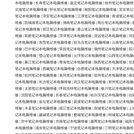
本电脑维修
|
长寿笔记本电脑维修
|
嘉定笔记本电脑维修
|
徐州笔记本电脑维
北海笔记本电脑维修
|
怀化笔记本电脑维修
|
南阳笔记本电脑维修
|
宜宾笔记
笔记本电脑维修
|
淳安笔记本电脑维修
|
江津笔记本电脑维修
|
青浦笔记本电
维修
|
防城港笔记本电脑维修
|
湖南笔记本电脑维修
|
商丘笔记本电脑维修
|
笔记本电脑维修
|
宿迁笔记本电脑维修
|
黄山笔记本电脑维修
|
临沂笔记本电
维修
|
双桥笔记本电脑维修
|
菏泽笔记本电脑维修
|
清远笔记本电脑维修
|
河
记本电脑维修
|
东莞笔记本电脑维修
|
驻马店笔记本电脑维修
|
云南笔记本电
维修
|
巴中笔记本电脑维修
|
荣昌笔记本电脑维修
|
潮州笔记本电脑维修
|
四
记本电脑维修
|
璧山笔记本电脑维修
|
云浮笔记本电脑维修
|
山西笔记本电脑
维修
|
綦江笔记本电脑维修
|
青海笔记本电脑维修
|
陕西笔记本电脑维修
|
甘
笔记本电脑维修
|
西藏笔记本电脑维修
|
合肥笔记本电脑维修
|
天津笔记本电
维修
|
杭州笔记本电脑维修
|
泉州笔记本电脑维修
|
宿州笔记本电脑维修
|
南
记本电脑维修
|
长沙笔记本电脑维修
|
武汉笔记本电脑维修
|
郑州笔记本电脑
维修
|
太原笔记本电脑维修
|
呼和浩特笔记本电脑维修
|
银川笔记本电脑维修
修
|
沈阳笔记本电脑维修
|
长春笔记本电脑维修
|
哈尔滨笔记本电脑维修
|
拉
记本电脑维修
|
金坛笔记本电脑维修
|
梁溪笔记本电脑维修
|
崇川笔记本电脑
维修
|
丰县笔记本电脑维修
|
靖江笔记本电脑维修
|
宿城笔记本电脑维修
|
上
记本电脑维修
|
越城笔记本电脑维修
|
婺城笔记本电脑维修
|
柯城笔记本电脑
修
|
市中笔记本电脑维修
|
市南笔记本电脑维修
|
越秀笔记本电脑维修
|
福田
本电脑维修
|
浦东笔记本电脑维修
|
宁波笔记本电脑维修
|
三明笔记本电脑维