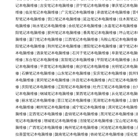
记本电脑维修
|
吉安笔记本电脑维修
|
济宁笔记本电脑维修
|
肇庆笔记本电脑
维修
|
临沧笔记本电脑维修
|
广元笔记本电脑维修
|
承德笔记本电脑维修
|
晋
犁笔记本电脑维修
|
营口笔记本电脑维修
|
延边笔记本电脑维修
|
佳木斯笔记
电脑维修
|
响水笔记本电脑维修
|
余杭笔记本电脑维修
|
永嘉笔记本电脑维修
阳笔记本电脑维修
|
胶州笔记本电脑维修
|
番禺笔记本电脑维修
|
坪山笔记本
脑维修
|
厦门笔记本电脑维修
|
江西笔记本电脑维修
|
马鞍山笔记本电脑维修
阳笔记本电脑维修
|
荆州笔记本电脑维修
|
濮阳笔记本电脑维修
|
遂宁笔记本
本电脑维修
|
酒泉笔记本电脑维修
|
石河子笔记本电脑维修
|
阜新笔记本电脑
维修
|
东台笔记本电脑维修
|
富阳笔记本电脑维修
|
平阳笔记本电脑维修
|
永
记本电脑维修
|
平度笔记本电脑维修
|
南沙笔记本电脑维修
|
光明笔记本电脑
修
|
石狮笔记本电脑维修
|
山东笔记本电脑维修
|
安庆笔记本电脑维修
|
抚州
本电脑维修
|
黄冈笔记本电脑维修
|
许昌笔记本电脑维修
|
内江笔记本电脑维
修
|
庆阳笔记本电脑维修
|
辽阳笔记本电脑维修
|
牡丹江笔记本电脑维修
|
台
记本电脑维修
|
钢城笔记本电脑维修
|
莱西笔记本电脑维修
|
从化笔记本电脑
修
|
丽水笔记本电脑维修
|
晋江笔记本电脑维修
|
芜湖笔记本电脑维修
|
上饶
本电脑维修
|
郴州笔记本电脑维修
|
咸宁笔记本电脑维修
|
漯河笔记本电脑维
脑维修
|
定西笔记本电脑维修
|
盘锦笔记本电脑维修
|
黑河笔记本电脑维修
|
笔记本电脑维修
|
增城笔记本电脑维修
|
涪陵笔记本电脑维修
|
宝山笔记本电
脑维修
|
广西笔记本电脑维修
|
梅州笔记本电脑维修
|
河池笔记本电脑维修
|
拉善盟笔记本电脑维修
|
陇南笔记本电脑维修
|
铁岭笔记本电脑维修
|
绥化笔