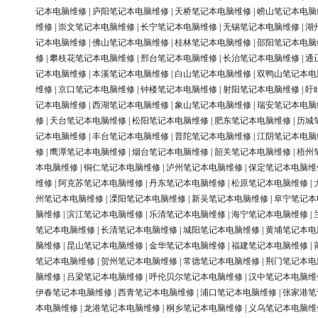
记本电脑维修
|
庐阳笔记本电脑维修
|
天桥笔记本电脑维修
|
崂山笔记本电脑
维修
|
崇文笔记本电脑维修
|
长宁笔记本电脑维修
|
无锡笔记本电脑维修
|
湖
记本电脑维修
|
佛山笔记本电脑维修
|
桂林笔记本电脑维修
|
邵阳笔记本电脑
修
|
攀枝花笔记本电脑维修
|
邢台笔记本电脑维修
|
长治笔记本电脑维修
|
通
记本电脑维修
|
本溪笔记本电脑维修
|
白山笔记本电脑维修
|
双鸭山笔记本电
维修
|
京口笔记本电脑维修
|
钟楼笔记本电脑维修
|
射阳笔记本电脑维修
|
盱
记本电脑维修
|
西湖笔记本电脑维修
|
象山笔记本电脑维修
|
瑞安笔记本电脑
修
|
天台笔记本电脑维修
|
松阳笔记本电脑维修
|
肥东笔记本电脑维修
|
历城
记本电脑维修
|
丰台笔记本电脑维修
|
普陀笔记本电脑维修
|
江阴笔记本电脑
修
|
鹰潭笔记本电脑维修
|
烟台笔记本电脑维修
|
韶关笔记本电脑维修
|
梧州
本电脑维修
|
铜仁笔记本电脑维修
|
泸州笔记本电脑维修
|
保定笔记本电脑维
维修
|
阿克苏笔记本电脑维修
|
丹东笔记本电脑维修
|
松原笔记本电脑维修
|
州笔记本电脑维修
|
溧阳笔记本电脑维修
|
新吴笔记本电脑维修
|
阜宁笔记本
脑维修
|
滨江笔记本电脑维修
|
乐清笔记本电脑维修
|
海宁笔记本电脑维修
|
笔记本电脑维修
|
长清笔记本电脑维修
|
城阳笔记本电脑维修
|
黄埔笔记本电
脑维修
|
昆山笔记本电脑维修
|
金华笔记本电脑维修
|
福建笔记本电脑维修
|
笔记本电脑维修
|
贺州笔记本电脑维修
|
常德笔记本电脑维修
|
荆门笔记本电
脑维修
|
吕梁笔记本电脑维修
|
呼伦贝尔笔记本电脑维修
|
汉中笔记本电脑维
伊春笔记本电脑维修
|
西青笔记本电脑维修
|
浦口笔记本电脑维修
|
张家港笔
本电脑维修
|
龙港笔记本电脑维修
|
桐乡笔记本电脑维修
|
义乌笔记本电脑维