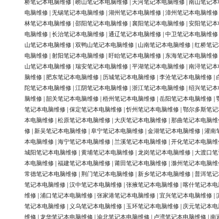
桥笔记本电脑维修
|
崂山笔记本电脑维修
|
天河笔记本电脑维修
|
南山笔记本
电脑维修
|
无锡笔记本电脑维修
|
湖州笔记本电脑维修
|
漳州笔记本电脑维修
林笔记本电脑维修
|
邵阳笔记本电脑维修
|
襄阳笔记本电脑维修
|
安阳笔记本
电脑维修
|
长治笔记本电脑维修
|
通辽笔记本电脑维修
|
中卫笔记本电脑维修
山笔记本电脑维修
|
双鸭山笔记本电脑维修
|
山南笔记本电脑维修
|
红桥笔记
电脑维修
|
射阳笔记本电脑维修
|
盱眙笔记本电脑维修
|
东海笔记本电脑维修
山笔记本电脑维修
|
瑞安笔记本电脑维修
|
平湖笔记本电脑维修
|
南浔笔记本
脑维修
|
肥东笔记本电脑维修
|
历城笔记本电脑维修
|
李沧笔记本电脑维修
|
陀笔记本电脑维修
|
江阴笔记本电脑维修
|
浙江笔记本电脑维修
|
绍兴笔记本
脑维修
|
韶关笔记本电脑维修
|
梧州笔记本电脑维修
|
岳阳笔记本电脑维修
|
笔记本电脑维修
|
保定笔记本电脑维修
|
忻州笔记本电脑维修
|
鄂尔多斯笔记
本电脑维修
|
松原笔记本电脑维修
|
大庆笔记本电脑维修
|
那曲笔记本电脑维
修
|
新吴笔记本电脑维修
|
阜宁笔记本电脑维修
|
金湖笔记本电脑维修
|
灌南
本电脑维修
|
海宁笔记本电脑维修
|
兰溪笔记本电脑维修
|
开化笔记本电脑维
城阳笔记本电脑维修
|
黄埔笔记本电脑维修
|
龙岗笔记本电脑维修
|
大渡口笔
本电脑维修
|
福建笔记本电脑维修
|
莆田笔记本电脑维修
|
滁州笔记本电脑维
常德笔记本电脑维修
|
荆门笔记本电脑维修
|
新乡笔记本电脑维修
|
普洱笔记
笔记本电脑维修
|
汉中笔记本电脑维修
|
张掖笔记本电脑维修
|
喀什笔记本电
维修
|
浦口笔记本电脑维修
|
张家港笔记本电脑维修
|
宜兴笔记本电脑维修
|
笔记本电脑维修
|
义乌笔记本电脑维修
|
玉环笔记本电脑维修
|
庆元笔记本电
维修
|
龙华笔记本电脑维修
|
渝北笔记本电脑维修
|
卢湾笔记本电脑维修
|
南