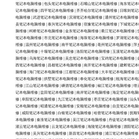
笔记本电脑维修
|
包头笔记本电脑维修
|
石嘴山笔记本电脑维修
|
海东笔记本
记本电脑维修
|
四平笔记本电脑维修
|
齐齐哈尔笔记本电脑维修
|
日喀则笔记
电脑维修
|
武进笔记本电脑维修
|
滨湖笔记本电脑维修
|
通州笔记本电脑维修
县笔记本电脑维修
|
泰兴笔记本电脑维修
|
宿豫笔记本电脑维修
|
下城笔记本
脑维修
|
柯桥笔记本电脑维修
|
金东笔记本电脑维修
|
衢江笔记本电脑维修
|
笔记本电脑维修
|
市北笔记本电脑维修
|
海珠笔记本电脑维修
|
罗湖笔记本电
维修
|
温州笔记本电脑维修
|
南平笔记本电脑维修
|
亳州笔记本电脑维修
|
萍
记本电脑维修
|
十堰笔记本电脑维修
|
洛阳笔记本电脑维修
|
玉溪笔记本电脑
脑维修
|
乌海笔记本电脑维修
|
吴忠笔记本电脑维修
|
宝鸡笔记本电脑维修
|
西笔记本电脑维修
|
昌都笔记本电脑维修
|
南开笔记本电脑维修
|
建邺笔记本
脑维修
|
海门笔记本电脑维修
|
江都笔记本电脑维修
|
大丰笔记本电脑维修
|
笔记本电脑维修
|
拱墅笔记本电脑维修
|
奉化笔记本电脑维修
|
瓯海笔记本电
维修
|
江山笔记本电脑维修
|
嵊泗笔记本电脑维修
|
椒江笔记本电脑维修
|
缙
记本电脑维修
|
盐田笔记本电脑维修
|
南岸笔记本电脑维修
|
海定笔记本电脑
修
|
阜阳笔记本电脑维修
|
九江笔记本电脑维修
|
枣庄笔记本电脑维修
|
汕头
记本电脑维修
|
昭通笔记本电脑维修
|
安顺笔记本电脑维修
|
自贡笔记本电脑
修
|
咸阳笔记本电脑维修
|
白银笔记本电脑维修
|
哈密笔记本电脑维修
|
抚顺
本电脑维修
|
秦淮笔记本电脑维修
|
吴江笔记本电脑维修
|
丹徒笔记本电脑维
灌云笔记本电脑维修
|
云龙笔记本电脑维修
|
海陵笔记本电脑维修
|
泗阳笔记
电脑维修
|
吴兴笔记本电脑维修
|
新昌笔记本电脑维修
|
浦江笔记本电脑维修