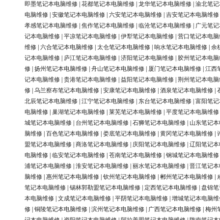
即墨笔记本电脑维修
|
花都笔记本电脑维修
|
龙华笔记本电脑维修
|
渝北笔记
电脑维修
|
安徽笔记本电脑维修
|
六安笔记本电脑维修
|
吉安笔记本电脑维修
孝感笔记本电脑维修
|
焦作笔记本电脑维修
|
临沧笔记本电脑维修
|
广元笔记
记本电脑维修
|
平凉笔记本电脑维修
|
伊犁笔记本电脑维修
|
营口笔记本电脑
维修
|
六合笔记本电脑维修
|
太仓笔记本电脑维修
|
响水笔记本电脑维修
|
余
记本电脑维修
|
庐江笔记本电脑维修
|
济阳笔记本电脑维修
|
胶州笔记本电脑
修
|
扬州笔记本电脑维修
|
舟山笔记本电脑维修
|
厦门笔记本电脑维修
|
江西
记本电脑维修
|
贵港笔记本电脑维修
|
益阳笔记本电脑维修
|
荆州笔记本电脑
修
|
乌兰察布笔记本电脑维修
|
安康笔记本电脑维修
|
酒泉笔记本电脑维修
|
北辰笔记本电脑维修
|
江宁笔记本电脑维修
|
东台笔记本电脑维修
|
富阳笔记
电脑维修
|
巢湖笔记本电脑维修
|
莱芜笔记本电脑维修
|
平度笔记本电脑维修
城笔记本电脑维修
|
台州笔记本电脑维修
|
石狮笔记本电脑维修
|
山东笔记本
脑维修
|
百色笔记本电脑维修
|
娄底笔记本电脑维修
|
黄冈笔记本电脑维修
|
盟笔记本电脑维修
|
商洛笔记本电脑维修
|
庆阳笔记本电脑维修
|
辽阳笔记本
电脑维修
|
临安笔记本电脑维修
|
苍南笔记本电脑维修
|
钢城笔记本电脑维修
浦笔记本电脑维修
|
淮安笔记本电脑维修
|
丽水笔记本电脑维修
|
晋江笔记本
脑维修
|
惠州笔记本电脑维修
|
钦州笔记本电脑维修
|
郴州笔记本电脑维修
|
笔记本电脑维修
|
锡林郭勒盟笔记本电脑维修
|
定西笔记本电脑维修
|
盘锦笔
本电脑维修
|
文成笔记本电脑维修
|
平阴笔记本电脑维修
|
增城笔记本电脑维
修
|
铜陵笔记本电脑维修
|
滨州笔记本电脑维修
|
广西笔记本电脑维修
|
梅州