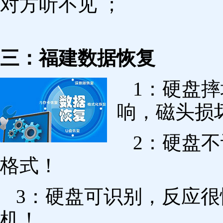
对方听不见 ；
三：福建数据恢复
1：硬盘
响，磁头损
2：硬盘
格式！
3：硬盘可识别，反应
机！