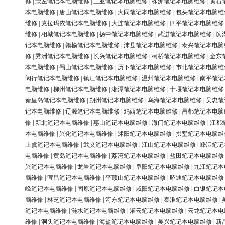
修
|
崇左笔记本电脑维修
|
三亚笔记本电脑维修
|
株洲笔记本电脑维修
|
黄石
本电脑维修
|
唐山笔记本电脑维修
|
大同笔记本电脑维修
|
包头笔记本电脑维
维修
|
克拉玛依笔记本电脑维修
|
大连笔记本电脑维修
|
四平笔记本电脑维修
维修
|
相城笔记本电脑维修
|
扬中笔记本电脑维修
|
武进笔记本电脑维修
|
滨
记本电脑维修
|
赣榆笔记本电脑维修
|
沛县笔记本电脑维修
|
泰兴笔记本电脑
修
|
秀洲笔记本电脑维修
|
长兴笔记本电脑维修
|
柯桥笔记本电脑维修
|
金东
本电脑维修
|
蜀山笔记本电脑维修
|
历下笔记本电脑维修
|
市北笔记本电脑维
闵行笔记本电脑维修
|
镇江笔记本电脑维修
|
温州笔记本电脑维修
|
南平笔记
电脑维修
|
柳州笔记本电脑维修
|
湘潭笔记本电脑维修
|
十堰笔记本电脑维修
秦皇岛笔记本电脑维修
|
朔州笔记本电脑维修
|
乌海笔记本电脑维修
|
吴忠笔
记本电脑维修
|
辽源笔记本电脑维修
|
鸡西笔记本电脑维修
|
昌都笔记本电脑
修
|
新北笔记本电脑维修
|
惠山笔记本电脑维修
|
海门笔记本电脑维修
|
江都
本电脑维修
|
兴化笔记本电脑维修
|
沭阳笔记本电脑维修
|
拱墅笔记本电脑维
上虞笔记本电脑维修
|
武义笔记本电脑维修
|
江山笔记本电脑维修
|
嵊泗笔记
电脑维修
|
黄岛笔记本电脑维修
|
荔湾笔记本电脑维修
|
盐田笔记本电脑维修
兴笔记本电脑维修
|
龙岩笔记本电脑维修
|
阜阳笔记本电脑维修
|
九江笔记本
脑维修
|
宜昌笔记本电脑维修
|
平顶山笔记本电脑维修
|
昭通笔记本电脑维修
峰笔记本电脑维修
|
固原笔记本电脑维修
|
咸阳笔记本电脑维修
|
白银笔记本
脑维修
|
林芝笔记本电脑维修
|
河东笔记本电脑维修
|
秦淮笔记本电脑维修
|
笔记本电脑维修
|
涟水笔记本电脑维修
|
灌云笔记本电脑维修
|
云龙笔记本电
维修
|
洞头笔记本电脑维修
|
海盐笔记本电脑维修
|
吴兴笔记本电脑维修
|
新