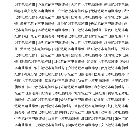
记本电脑维修
|
庐阳笔记本电脑维修
|
天桥笔记本电脑维修
|
崂山笔记本电脑
维修
|
崇文笔记本电脑维修
|
长宁笔记本电脑维修
|
无锡笔记本电脑维修
|
湖
记本电脑维修
|
佛山笔记本电脑维修
|
桂林笔记本电脑维修
|
邵阳笔记本电脑
修
|
攀枝花笔记本电脑维修
|
邢台笔记本电脑维修
|
长治笔记本电脑维修
|
通
记本电脑维修
|
本溪笔记本电脑维修
|
白山笔记本电脑维修
|
双鸭山笔记本电
维修
|
京口笔记本电脑维修
|
钟楼笔记本电脑维修
|
射阳笔记本电脑维修
|
盱
记本电脑维修
|
西湖笔记本电脑维修
|
象山笔记本电脑维修
|
瑞安笔记本电脑
修
|
天台笔记本电脑维修
|
松阳笔记本电脑维修
|
肥东笔记本电脑维修
|
历城
记本电脑维修
|
丰台笔记本电脑维修
|
普陀笔记本电脑维修
|
江阴笔记本电脑
修
|
鹰潭笔记本电脑维修
|
烟台笔记本电脑维修
|
韶关笔记本电脑维修
|
梧州
本电脑维修
|
铜仁笔记本电脑维修
|
泸州笔记本电脑维修
|
保定笔记本电脑维
维修
|
阿克苏笔记本电脑维修
|
丹东笔记本电脑维修
|
松原笔记本电脑维修
|
州笔记本电脑维修
|
溧阳笔记本电脑维修
|
新吴笔记本电脑维修
|
阜宁笔记本
脑维修
|
滨江笔记本电脑维修
|
乐清笔记本电脑维修
|
海宁笔记本电脑维修
|
笔记本电脑维修
|
长清笔记本电脑维修
|
城阳笔记本电脑维修
|
黄埔笔记本电
脑维修
|
昆山笔记本电脑维修
|
金华笔记本电脑维修
|
福建笔记本电脑维修
|
笔记本电脑维修
|
贺州笔记本电脑维修
|
常德笔记本电脑维修
|
荆门笔记本电
脑维修
|
吕梁笔记本电脑维修
|
呼伦贝尔笔记本电脑维修
|
汉中笔记本电脑维
伊春笔记本电脑维修
|
西青笔记本电脑维修
|
浦口笔记本电脑维修
|
张家港笔
本电脑维修
|
龙港笔记本电脑维修
|
桐乡笔记本电脑维修
|
义乌笔记本电脑维