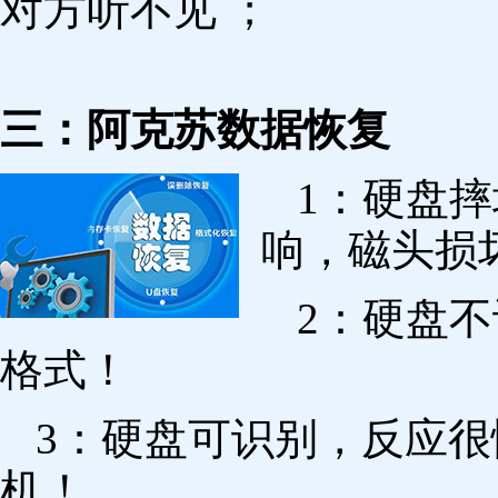
对方听不见 ；
三：阿克苏数据恢复
1：硬盘
响，磁头损
2：硬盘
格式！
3：硬盘可识别，反应
机！