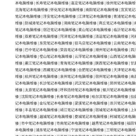
本电脑维修
|
长寿笔记本电脑维修
|
嘉定笔记本电脑维修
|
徐州笔记本电脑维
北海笔记本电脑维修
|
怀化笔记本电脑维修
|
南阳笔记本电脑维修
|
宜宾笔记
笔记本电脑维修
|
淳安笔记本电脑维修
|
江津笔记本电脑维修
|
青浦笔记本电
维修
|
防城港笔记本电脑维修
|
湖南笔记本电脑维修
|
商丘笔记本电脑维修
|
笔记本电脑维修
|
宿迁笔记本电脑维修
|
黄山笔记本电脑维修
|
临沂笔记本电
维修
|
双桥笔记本电脑维修
|
菏泽笔记本电脑维修
|
清远笔记本电脑维修
|
河
记本电脑维修
|
东莞笔记本电脑维修
|
驻马店笔记本电脑维修
|
云南笔记本电
维修
|
巴中笔记本电脑维修
|
荣昌笔记本电脑维修
|
潮州笔记本电脑维修
|
四
记本电脑维修
|
璧山笔记本电脑维修
|
云浮笔记本电脑维修
|
山西笔记本电脑
维修
|
綦江笔记本电脑维修
|
青海笔记本电脑维修
|
陕西笔记本电脑维修
|
甘
笔记本电脑维修
|
西藏笔记本电脑维修
|
合肥笔记本电脑维修
|
天津笔记本电
维修
|
杭州笔记本电脑维修
|
泉州笔记本电脑维修
|
宿州笔记本电脑维修
|
南
记本电脑维修
|
长沙笔记本电脑维修
|
武汉笔记本电脑维修
|
郑州笔记本电脑
维修
|
太原笔记本电脑维修
|
呼和浩特笔记本电脑维修
|
银川笔记本电脑维修
修
|
沈阳笔记本电脑维修
|
长春笔记本电脑维修
|
哈尔滨笔记本电脑维修
|
拉
记本电脑维修
|
金坛笔记本电脑维修
|
梁溪笔记本电脑维修
|
崇川笔记本电脑
维修
|
丰县笔记本电脑维修
|
靖江笔记本电脑维修
|
宿城笔记本电脑维修
|
上
记本电脑维修
|
越城笔记本电脑维修
|
婺城笔记本电脑维修
|
柯城笔记本电脑
修
|
市中笔记本电脑维修
|
市南笔记本电脑维修
|
越秀笔记本电脑维修
|
福田
本电脑维修
|
浦东笔记本电脑维修
|
宁波笔记本电脑维修
|
三明笔记本电脑维