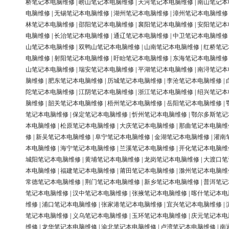
桥笔记本电脑维修
|
崂山笔记本电脑维修
|
天河笔记本电脑维修
|
南山笔记本
电脑维修
|
无锡笔记本电脑维修
|
湖州笔记本电脑维修
|
漳州笔记本电脑维修
林笔记本电脑维修
|
邵阳笔记本电脑维修
|
襄阳笔记本电脑维修
|
安阳笔记本
电脑维修
|
长治笔记本电脑维修
|
通辽笔记本电脑维修
|
中卫笔记本电脑维修
山笔记本电脑维修
|
双鸭山笔记本电脑维修
|
山南笔记本电脑维修
|
红桥笔记
电脑维修
|
射阳笔记本电脑维修
|
盱眙笔记本电脑维修
|
东海笔记本电脑维修
山笔记本电脑维修
|
瑞安笔记本电脑维修
|
平湖笔记本电脑维修
|
南浔笔记本
脑维修
|
肥东笔记本电脑维修
|
历城笔记本电脑维修
|
李沧笔记本电脑维修
|
陀笔记本电脑维修
|
江阴笔记本电脑维修
|
浙江笔记本电脑维修
|
绍兴笔记本
脑维修
|
韶关笔记本电脑维修
|
梧州笔记本电脑维修
|
岳阳笔记本电脑维修
|
笔记本电脑维修
|
保定笔记本电脑维修
|
忻州笔记本电脑维修
|
鄂尔多斯笔记
本电脑维修
|
松原笔记本电脑维修
|
大庆笔记本电脑维修
|
那曲笔记本电脑维
修
|
新吴笔记本电脑维修
|
阜宁笔记本电脑维修
|
金湖笔记本电脑维修
|
灌南
本电脑维修
|
海宁笔记本电脑维修
|
兰溪笔记本电脑维修
|
开化笔记本电脑维
城阳笔记本电脑维修
|
黄埔笔记本电脑维修
|
龙岗笔记本电脑维修
|
大渡口笔
本电脑维修
|
福建笔记本电脑维修
|
莆田笔记本电脑维修
|
滁州笔记本电脑维
常德笔记本电脑维修
|
荆门笔记本电脑维修
|
新乡笔记本电脑维修
|
普洱笔记
笔记本电脑维修
|
汉中笔记本电脑维修
|
张掖笔记本电脑维修
|
喀什笔记本电
维修
|
浦口笔记本电脑维修
|
张家港笔记本电脑维修
|
宜兴笔记本电脑维修
|
笔记本电脑维修
|
义乌笔记本电脑维修
|
玉环笔记本电脑维修
|
庆元笔记本电
维修
|
龙华笔记本电脑维修
|
渝北笔记本电脑维修
|
卢湾笔记本电脑维修
|
南