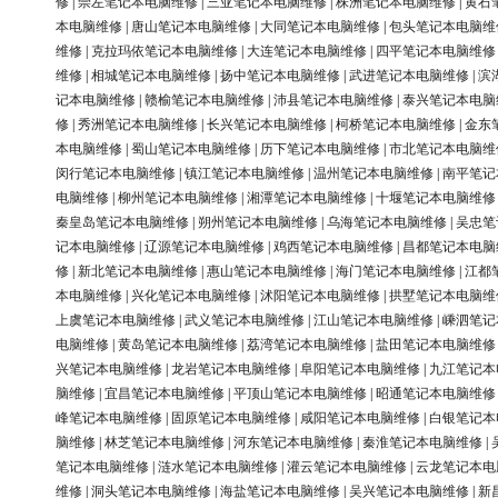
修
|
崇左笔记本电脑维修
|
三亚笔记本电脑维修
|
株洲笔记本电脑维修
|
黄石
本电脑维修
|
唐山笔记本电脑维修
|
大同笔记本电脑维修
|
包头笔记本电脑维
维修
|
克拉玛依笔记本电脑维修
|
大连笔记本电脑维修
|
四平笔记本电脑维修
维修
|
相城笔记本电脑维修
|
扬中笔记本电脑维修
|
武进笔记本电脑维修
|
滨
记本电脑维修
|
赣榆笔记本电脑维修
|
沛县笔记本电脑维修
|
泰兴笔记本电脑
修
|
秀洲笔记本电脑维修
|
长兴笔记本电脑维修
|
柯桥笔记本电脑维修
|
金东
本电脑维修
|
蜀山笔记本电脑维修
|
历下笔记本电脑维修
|
市北笔记本电脑维
闵行笔记本电脑维修
|
镇江笔记本电脑维修
|
温州笔记本电脑维修
|
南平笔记
电脑维修
|
柳州笔记本电脑维修
|
湘潭笔记本电脑维修
|
十堰笔记本电脑维修
秦皇岛笔记本电脑维修
|
朔州笔记本电脑维修
|
乌海笔记本电脑维修
|
吴忠笔
记本电脑维修
|
辽源笔记本电脑维修
|
鸡西笔记本电脑维修
|
昌都笔记本电脑
修
|
新北笔记本电脑维修
|
惠山笔记本电脑维修
|
海门笔记本电脑维修
|
江都
本电脑维修
|
兴化笔记本电脑维修
|
沭阳笔记本电脑维修
|
拱墅笔记本电脑维
上虞笔记本电脑维修
|
武义笔记本电脑维修
|
江山笔记本电脑维修
|
嵊泗笔记
电脑维修
|
黄岛笔记本电脑维修
|
荔湾笔记本电脑维修
|
盐田笔记本电脑维修
兴笔记本电脑维修
|
龙岩笔记本电脑维修
|
阜阳笔记本电脑维修
|
九江笔记本
脑维修
|
宜昌笔记本电脑维修
|
平顶山笔记本电脑维修
|
昭通笔记本电脑维修
峰笔记本电脑维修
|
固原笔记本电脑维修
|
咸阳笔记本电脑维修
|
白银笔记本
脑维修
|
林芝笔记本电脑维修
|
河东笔记本电脑维修
|
秦淮笔记本电脑维修
|
笔记本电脑维修
|
涟水笔记本电脑维修
|
灌云笔记本电脑维修
|
云龙笔记本电
维修
|
洞头笔记本电脑维修
|
海盐笔记本电脑维修
|
吴兴笔记本电脑维修
|
新