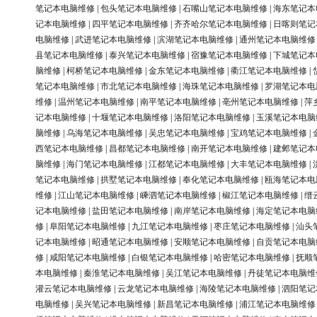
笔记本电脑维修
|
包头笔记本电脑维修
|
石嘴山笔记本电脑维修
|
海东笔记本
记本电脑维修
|
四平笔记本电脑维修
|
齐齐哈尔笔记本电脑维修
|
日喀则笔记
电脑维修
|
武进笔记本电脑维修
|
滨湖笔记本电脑维修
|
通州笔记本电脑维修
县笔记本电脑维修
|
泰兴笔记本电脑维修
|
宿豫笔记本电脑维修
|
下城笔记本
脑维修
|
柯桥笔记本电脑维修
|
金东笔记本电脑维修
|
衢江笔记本电脑维修
|
笔记本电脑维修
|
市北笔记本电脑维修
|
海珠笔记本电脑维修
|
罗湖笔记本电
维修
|
温州笔记本电脑维修
|
南平笔记本电脑维修
|
亳州笔记本电脑维修
|
萍
记本电脑维修
|
十堰笔记本电脑维修
|
洛阳笔记本电脑维修
|
玉溪笔记本电脑
脑维修
|
乌海笔记本电脑维修
|
吴忠笔记本电脑维修
|
宝鸡笔记本电脑维修
|
西笔记本电脑维修
|
昌都笔记本电脑维修
|
南开笔记本电脑维修
|
建邺笔记本
脑维修
|
海门笔记本电脑维修
|
江都笔记本电脑维修
|
大丰笔记本电脑维修
|
笔记本电脑维修
|
拱墅笔记本电脑维修
|
奉化笔记本电脑维修
|
瓯海笔记本电
维修
|
江山笔记本电脑维修
|
嵊泗笔记本电脑维修
|
椒江笔记本电脑维修
|
缙
记本电脑维修
|
盐田笔记本电脑维修
|
南岸笔记本电脑维修
|
海定笔记本电脑
修
|
阜阳笔记本电脑维修
|
九江笔记本电脑维修
|
枣庄笔记本电脑维修
|
汕头
记本电脑维修
|
昭通笔记本电脑维修
|
安顺笔记本电脑维修
|
自贡笔记本电脑
修
|
咸阳笔记本电脑维修
|
白银笔记本电脑维修
|
哈密笔记本电脑维修
|
抚顺
本电脑维修
|
秦淮笔记本电脑维修
|
吴江笔记本电脑维修
|
丹徒笔记本电脑维
灌云笔记本电脑维修
|
云龙笔记本电脑维修
|
海陵笔记本电脑维修
|
泗阳笔记
电脑维修
|
吴兴笔记本电脑维修
|
新昌笔记本电脑维修
|
浦江笔记本电脑维修