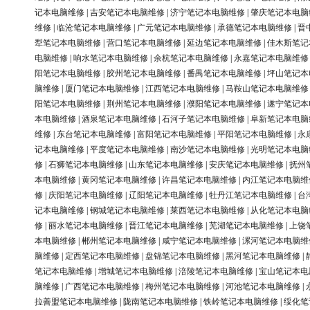
记本电脑维修
|
吉安笔记本电脑维修
|
济宁笔记本电脑维修
|
肇庆笔记本电脑
维修
|
临沧笔记本电脑维修
|
广元笔记本电脑维修
|
承德笔记本电脑维修
|
晋
犁笔记本电脑维修
|
营口笔记本电脑维修
|
延边笔记本电脑维修
|
佳木斯笔记
电脑维修
|
响水笔记本电脑维修
|
余杭笔记本电脑维修
|
永嘉笔记本电脑维修
阳笔记本电脑维修
|
胶州笔记本电脑维修
|
番禺笔记本电脑维修
|
坪山笔记本
脑维修
|
厦门笔记本电脑维修
|
江西笔记本电脑维修
|
马鞍山笔记本电脑维修
阳笔记本电脑维修
|
荆州笔记本电脑维修
|
濮阳笔记本电脑维修
|
遂宁笔记本
本电脑维修
|
酒泉笔记本电脑维修
|
石河子笔记本电脑维修
|
阜新笔记本电脑
维修
|
东台笔记本电脑维修
|
富阳笔记本电脑维修
|
平阳笔记本电脑维修
|
永
记本电脑维修
|
平度笔记本电脑维修
|
南沙笔记本电脑维修
|
光明笔记本电脑
修
|
石狮笔记本电脑维修
|
山东笔记本电脑维修
|
安庆笔记本电脑维修
|
抚州
本电脑维修
|
黄冈笔记本电脑维修
|
许昌笔记本电脑维修
|
内江笔记本电脑维
修
|
庆阳笔记本电脑维修
|
辽阳笔记本电脑维修
|
牡丹江笔记本电脑维修
|
台
记本电脑维修
|
钢城笔记本电脑维修
|
莱西笔记本电脑维修
|
从化笔记本电脑
修
|
丽水笔记本电脑维修
|
晋江笔记本电脑维修
|
芜湖笔记本电脑维修
|
上饶
本电脑维修
|
郴州笔记本电脑维修
|
咸宁笔记本电脑维修
|
漯河笔记本电脑维
脑维修
|
定西笔记本电脑维修
|
盘锦笔记本电脑维修
|
黑河笔记本电脑维修
|
笔记本电脑维修
|
增城笔记本电脑维修
|
涪陵笔记本电脑维修
|
宝山笔记本电
脑维修
|
广西笔记本电脑维修
|
梅州笔记本电脑维修
|
河池笔记本电脑维修
|
拉善盟笔记本电脑维修
|
陇南笔记本电脑维修
|
铁岭笔记本电脑维修
|
绥化笔