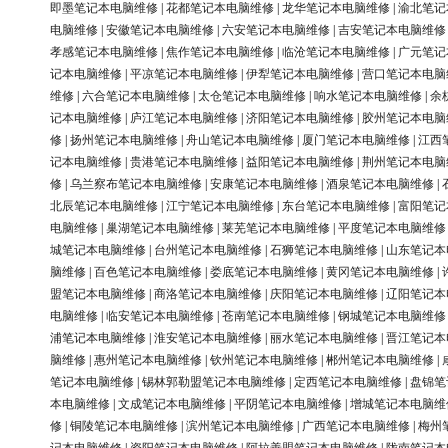
即墨笔记本电脑维修
|
花都笔记本电脑维修
|
龙华笔记本电脑维修
|
渝北笔记
电脑维修
|
安徽笔记本电脑维修
|
六安笔记本电脑维修
|
吉安笔记本电脑维修
孝感笔记本电脑维修
|
焦作笔记本电脑维修
|
临沧笔记本电脑维修
|
广元笔记
记本电脑维修
|
平凉笔记本电脑维修
|
伊犁笔记本电脑维修
|
营口笔记本电脑
维修
|
六合笔记本电脑维修
|
太仓笔记本电脑维修
|
响水笔记本电脑维修
|
余
记本电脑维修
|
庐江笔记本电脑维修
|
济阳笔记本电脑维修
|
胶州笔记本电脑
修
|
扬州笔记本电脑维修
|
舟山笔记本电脑维修
|
厦门笔记本电脑维修
|
江西
记本电脑维修
|
贵港笔记本电脑维修
|
益阳笔记本电脑维修
|
荆州笔记本电脑
修
|
乌兰察布笔记本电脑维修
|
安康笔记本电脑维修
|
酒泉笔记本电脑维修
|
北辰笔记本电脑维修
|
江宁笔记本电脑维修
|
东台笔记本电脑维修
|
富阳笔记
电脑维修
|
巢湖笔记本电脑维修
|
莱芜笔记本电脑维修
|
平度笔记本电脑维修
城笔记本电脑维修
|
台州笔记本电脑维修
|
石狮笔记本电脑维修
|
山东笔记本
脑维修
|
百色笔记本电脑维修
|
娄底笔记本电脑维修
|
黄冈笔记本电脑维修
|
盟笔记本电脑维修
|
商洛笔记本电脑维修
|
庆阳笔记本电脑维修
|
辽阳笔记本
电脑维修
|
临安笔记本电脑维修
|
苍南笔记本电脑维修
|
钢城笔记本电脑维修
浦笔记本电脑维修
|
淮安笔记本电脑维修
|
丽水笔记本电脑维修
|
晋江笔记本
脑维修
|
惠州笔记本电脑维修
|
钦州笔记本电脑维修
|
郴州笔记本电脑维修
|
笔记本电脑维修
|
锡林郭勒盟笔记本电脑维修
|
定西笔记本电脑维修
|
盘锦笔
本电脑维修
|
文成笔记本电脑维修
|
平阴笔记本电脑维修
|
增城笔记本电脑维
修
|
铜陵笔记本电脑维修
|
滨州笔记本电脑维修
|
广西笔记本电脑维修
|
梅州