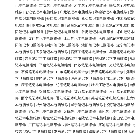
记本电脑维修
|
吉安笔记本电脑维修
|
济宁笔记本电脑维修
|
肇庆笔记本电脑
维修
|
临沧笔记本电脑维修
|
广元笔记本电脑维修
|
承德笔记本电脑维修
|
晋
犁笔记本电脑维修
|
营口笔记本电脑维修
|
延边笔记本电脑维修
|
佳木斯笔记
电脑维修
|
响水笔记本电脑维修
|
余杭笔记本电脑维修
|
永嘉笔记本电脑维修
阳笔记本电脑维修
|
胶州笔记本电脑维修
|
番禺笔记本电脑维修
|
坪山笔记本
脑维修
|
厦门笔记本电脑维修
|
江西笔记本电脑维修
|
马鞍山笔记本电脑维修
阳笔记本电脑维修
|
荆州笔记本电脑维修
|
濮阳笔记本电脑维修
|
遂宁笔记本
本电脑维修
|
酒泉笔记本电脑维修
|
石河子笔记本电脑维修
|
阜新笔记本电脑
维修
|
东台笔记本电脑维修
|
富阳笔记本电脑维修
|
平阳笔记本电脑维修
|
永
记本电脑维修
|
平度笔记本电脑维修
|
南沙笔记本电脑维修
|
光明笔记本电脑
修
|
石狮笔记本电脑维修
|
山东笔记本电脑维修
|
安庆笔记本电脑维修
|
抚州
本电脑维修
|
黄冈笔记本电脑维修
|
许昌笔记本电脑维修
|
内江笔记本电脑维
修
|
庆阳笔记本电脑维修
|
辽阳笔记本电脑维修
|
牡丹江笔记本电脑维修
|
台
记本电脑维修
|
钢城笔记本电脑维修
|
莱西笔记本电脑维修
|
从化笔记本电脑
修
|
丽水笔记本电脑维修
|
晋江笔记本电脑维修
|
芜湖笔记本电脑维修
|
上饶
本电脑维修
|
郴州笔记本电脑维修
|
咸宁笔记本电脑维修
|
漯河笔记本电脑维
脑维修
|
定西笔记本电脑维修
|
盘锦笔记本电脑维修
|
黑河笔记本电脑维修
|
笔记本电脑维修
|
增城笔记本电脑维修
|
涪陵笔记本电脑维修
|
宝山笔记本电
脑维修
|
广西笔记本电脑维修
|
梅州笔记本电脑维修
|
河池笔记本电脑维修
|
拉善盟笔记本电脑维修
|
陇南笔记本电脑维修
|
铁岭笔记本电脑维修
|
绥化笔