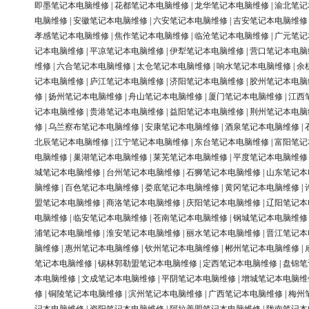
即墨笔记本电脑维修
|
花都笔记本电脑维修
|
龙华笔记本电脑维修
|
渝北笔记
电脑维修
|
安徽笔记本电脑维修
|
六安笔记本电脑维修
|
吉安笔记本电脑维修
孝感笔记本电脑维修
|
焦作笔记本电脑维修
|
临沧笔记本电脑维修
|
广元笔记
记本电脑维修
|
平凉笔记本电脑维修
|
伊犁笔记本电脑维修
|
营口笔记本电脑
维修
|
六合笔记本电脑维修
|
太仓笔记本电脑维修
|
响水笔记本电脑维修
|
余
记本电脑维修
|
庐江笔记本电脑维修
|
济阳笔记本电脑维修
|
胶州笔记本电脑
修
|
扬州笔记本电脑维修
|
舟山笔记本电脑维修
|
厦门笔记本电脑维修
|
江西
记本电脑维修
|
贵港笔记本电脑维修
|
益阳笔记本电脑维修
|
荆州笔记本电脑
修
|
乌兰察布笔记本电脑维修
|
安康笔记本电脑维修
|
酒泉笔记本电脑维修
|
北辰笔记本电脑维修
|
江宁笔记本电脑维修
|
东台笔记本电脑维修
|
富阳笔记
电脑维修
|
巢湖笔记本电脑维修
|
莱芜笔记本电脑维修
|
平度笔记本电脑维修
城笔记本电脑维修
|
台州笔记本电脑维修
|
石狮笔记本电脑维修
|
山东笔记本
脑维修
|
百色笔记本电脑维修
|
娄底笔记本电脑维修
|
黄冈笔记本电脑维修
|
盟笔记本电脑维修
|
商洛笔记本电脑维修
|
庆阳笔记本电脑维修
|
辽阳笔记本
电脑维修
|
临安笔记本电脑维修
|
苍南笔记本电脑维修
|
钢城笔记本电脑维修
浦笔记本电脑维修
|
淮安笔记本电脑维修
|
丽水笔记本电脑维修
|
晋江笔记本
脑维修
|
惠州笔记本电脑维修
|
钦州笔记本电脑维修
|
郴州笔记本电脑维修
|
笔记本电脑维修
|
锡林郭勒盟笔记本电脑维修
|
定西笔记本电脑维修
|
盘锦笔
本电脑维修
|
文成笔记本电脑维修
|
平阴笔记本电脑维修
|
增城笔记本电脑维
修
|
铜陵笔记本电脑维修
|
滨州笔记本电脑维修
|
广西笔记本电脑维修
|
梅州