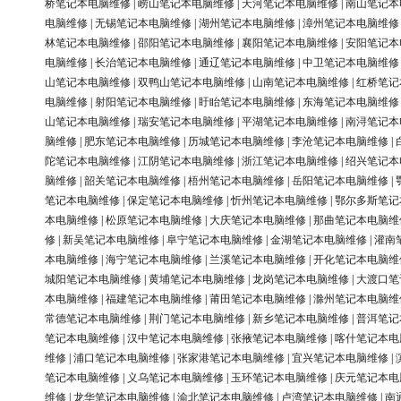
桥笔记本电脑维修
|
崂山笔记本电脑维修
|
天河笔记本电脑维修
|
南山笔记本
电脑维修
|
无锡笔记本电脑维修
|
湖州笔记本电脑维修
|
漳州笔记本电脑维修
林笔记本电脑维修
|
邵阳笔记本电脑维修
|
襄阳笔记本电脑维修
|
安阳笔记本
电脑维修
|
长治笔记本电脑维修
|
通辽笔记本电脑维修
|
中卫笔记本电脑维修
山笔记本电脑维修
|
双鸭山笔记本电脑维修
|
山南笔记本电脑维修
|
红桥笔记
电脑维修
|
射阳笔记本电脑维修
|
盱眙笔记本电脑维修
|
东海笔记本电脑维修
山笔记本电脑维修
|
瑞安笔记本电脑维修
|
平湖笔记本电脑维修
|
南浔笔记本
脑维修
|
肥东笔记本电脑维修
|
历城笔记本电脑维修
|
李沧笔记本电脑维修
|
陀笔记本电脑维修
|
江阴笔记本电脑维修
|
浙江笔记本电脑维修
|
绍兴笔记本
脑维修
|
韶关笔记本电脑维修
|
梧州笔记本电脑维修
|
岳阳笔记本电脑维修
|
笔记本电脑维修
|
保定笔记本电脑维修
|
忻州笔记本电脑维修
|
鄂尔多斯笔记
本电脑维修
|
松原笔记本电脑维修
|
大庆笔记本电脑维修
|
那曲笔记本电脑维
修
|
新吴笔记本电脑维修
|
阜宁笔记本电脑维修
|
金湖笔记本电脑维修
|
灌南
本电脑维修
|
海宁笔记本电脑维修
|
兰溪笔记本电脑维修
|
开化笔记本电脑维
城阳笔记本电脑维修
|
黄埔笔记本电脑维修
|
龙岗笔记本电脑维修
|
大渡口笔
本电脑维修
|
福建笔记本电脑维修
|
莆田笔记本电脑维修
|
滁州笔记本电脑维
常德笔记本电脑维修
|
荆门笔记本电脑维修
|
新乡笔记本电脑维修
|
普洱笔记
笔记本电脑维修
|
汉中笔记本电脑维修
|
张掖笔记本电脑维修
|
喀什笔记本电
维修
|
浦口笔记本电脑维修
|
张家港笔记本电脑维修
|
宜兴笔记本电脑维修
|
笔记本电脑维修
|
义乌笔记本电脑维修
|
玉环笔记本电脑维修
|
庆元笔记本电
维修
|
龙华笔记本电脑维修
|
渝北笔记本电脑维修
|
卢湾笔记本电脑维修
|
南