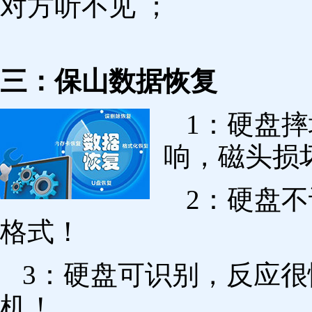
对方听不见 ；
三：保山数据恢复
1：硬盘
响，磁头损
2：硬盘
格式！
3：硬盘可识别，反应
机！