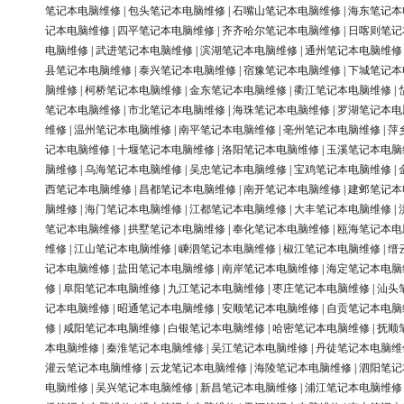
笔记本电脑维修
|
包头笔记本电脑维修
|
石嘴山笔记本电脑维修
|
海东笔记本
记本电脑维修
|
四平笔记本电脑维修
|
齐齐哈尔笔记本电脑维修
|
日喀则笔记
电脑维修
|
武进笔记本电脑维修
|
滨湖笔记本电脑维修
|
通州笔记本电脑维修
县笔记本电脑维修
|
泰兴笔记本电脑维修
|
宿豫笔记本电脑维修
|
下城笔记本
脑维修
|
柯桥笔记本电脑维修
|
金东笔记本电脑维修
|
衢江笔记本电脑维修
|
笔记本电脑维修
|
市北笔记本电脑维修
|
海珠笔记本电脑维修
|
罗湖笔记本电
维修
|
温州笔记本电脑维修
|
南平笔记本电脑维修
|
亳州笔记本电脑维修
|
萍
记本电脑维修
|
十堰笔记本电脑维修
|
洛阳笔记本电脑维修
|
玉溪笔记本电脑
脑维修
|
乌海笔记本电脑维修
|
吴忠笔记本电脑维修
|
宝鸡笔记本电脑维修
|
西笔记本电脑维修
|
昌都笔记本电脑维修
|
南开笔记本电脑维修
|
建邺笔记本
脑维修
|
海门笔记本电脑维修
|
江都笔记本电脑维修
|
大丰笔记本电脑维修
|
笔记本电脑维修
|
拱墅笔记本电脑维修
|
奉化笔记本电脑维修
|
瓯海笔记本电
维修
|
江山笔记本电脑维修
|
嵊泗笔记本电脑维修
|
椒江笔记本电脑维修
|
缙
记本电脑维修
|
盐田笔记本电脑维修
|
南岸笔记本电脑维修
|
海定笔记本电脑
修
|
阜阳笔记本电脑维修
|
九江笔记本电脑维修
|
枣庄笔记本电脑维修
|
汕头
记本电脑维修
|
昭通笔记本电脑维修
|
安顺笔记本电脑维修
|
自贡笔记本电脑
修
|
咸阳笔记本电脑维修
|
白银笔记本电脑维修
|
哈密笔记本电脑维修
|
抚顺
本电脑维修
|
秦淮笔记本电脑维修
|
吴江笔记本电脑维修
|
丹徒笔记本电脑维
灌云笔记本电脑维修
|
云龙笔记本电脑维修
|
海陵笔记本电脑维修
|
泗阳笔记
电脑维修
|
吴兴笔记本电脑维修
|
新昌笔记本电脑维修
|
浦江笔记本电脑维修