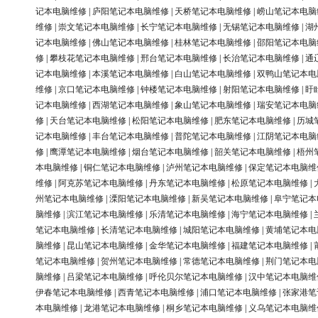
记本电脑维修
|
庐阳笔记本电脑维修
|
天桥笔记本电脑维修
|
崂山笔记本电脑
维修
|
崇文笔记本电脑维修
|
长宁笔记本电脑维修
|
无锡笔记本电脑维修
|
湖
记本电脑维修
|
佛山笔记本电脑维修
|
桂林笔记本电脑维修
|
邵阳笔记本电脑
修
|
攀枝花笔记本电脑维修
|
邢台笔记本电脑维修
|
长治笔记本电脑维修
|
通
记本电脑维修
|
本溪笔记本电脑维修
|
白山笔记本电脑维修
|
双鸭山笔记本电
维修
|
京口笔记本电脑维修
|
钟楼笔记本电脑维修
|
射阳笔记本电脑维修
|
盱
记本电脑维修
|
西湖笔记本电脑维修
|
象山笔记本电脑维修
|
瑞安笔记本电脑
修
|
天台笔记本电脑维修
|
松阳笔记本电脑维修
|
肥东笔记本电脑维修
|
历城
记本电脑维修
|
丰台笔记本电脑维修
|
普陀笔记本电脑维修
|
江阴笔记本电脑
修
|
鹰潭笔记本电脑维修
|
烟台笔记本电脑维修
|
韶关笔记本电脑维修
|
梧州
本电脑维修
|
铜仁笔记本电脑维修
|
泸州笔记本电脑维修
|
保定笔记本电脑维
维修
|
阿克苏笔记本电脑维修
|
丹东笔记本电脑维修
|
松原笔记本电脑维修
|
州笔记本电脑维修
|
溧阳笔记本电脑维修
|
新吴笔记本电脑维修
|
阜宁笔记本
脑维修
|
滨江笔记本电脑维修
|
乐清笔记本电脑维修
|
海宁笔记本电脑维修
|
笔记本电脑维修
|
长清笔记本电脑维修
|
城阳笔记本电脑维修
|
黄埔笔记本电
脑维修
|
昆山笔记本电脑维修
|
金华笔记本电脑维修
|
福建笔记本电脑维修
|
笔记本电脑维修
|
贺州笔记本电脑维修
|
常德笔记本电脑维修
|
荆门笔记本电
脑维修
|
吕梁笔记本电脑维修
|
呼伦贝尔笔记本电脑维修
|
汉中笔记本电脑维
伊春笔记本电脑维修
|
西青笔记本电脑维修
|
浦口笔记本电脑维修
|
张家港笔
本电脑维修
|
龙港笔记本电脑维修
|
桐乡笔记本电脑维修
|
义乌笔记本电脑维