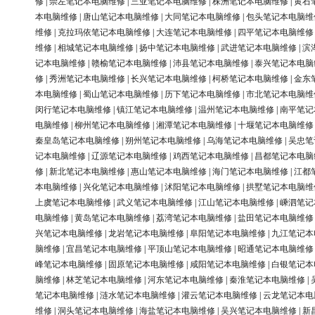
修
|
崇左笔记本电脑维修
|
三亚笔记本电脑维修
|
株洲笔记本电脑维修
|
黄石
本电脑维修
|
唐山笔记本电脑维修
|
大同笔记本电脑维修
|
包头笔记本电脑维
维修
|
克拉玛依笔记本电脑维修
|
大连笔记本电脑维修
|
四平笔记本电脑维修
维修
|
相城笔记本电脑维修
|
扬中笔记本电脑维修
|
武进笔记本电脑维修
|
滨
记本电脑维修
|
赣榆笔记本电脑维修
|
沛县笔记本电脑维修
|
泰兴笔记本电脑
修
|
秀洲笔记本电脑维修
|
长兴笔记本电脑维修
|
柯桥笔记本电脑维修
|
金东
本电脑维修
|
蜀山笔记本电脑维修
|
历下笔记本电脑维修
|
市北笔记本电脑维
闵行笔记本电脑维修
|
镇江笔记本电脑维修
|
温州笔记本电脑维修
|
南平笔记
电脑维修
|
柳州笔记本电脑维修
|
湘潭笔记本电脑维修
|
十堰笔记本电脑维修
秦皇岛笔记本电脑维修
|
朔州笔记本电脑维修
|
乌海笔记本电脑维修
|
吴忠笔
记本电脑维修
|
辽源笔记本电脑维修
|
鸡西笔记本电脑维修
|
昌都笔记本电脑
修
|
新北笔记本电脑维修
|
惠山笔记本电脑维修
|
海门笔记本电脑维修
|
江都
本电脑维修
|
兴化笔记本电脑维修
|
沭阳笔记本电脑维修
|
拱墅笔记本电脑维
上虞笔记本电脑维修
|
武义笔记本电脑维修
|
江山笔记本电脑维修
|
嵊泗笔记
电脑维修
|
黄岛笔记本电脑维修
|
荔湾笔记本电脑维修
|
盐田笔记本电脑维修
兴笔记本电脑维修
|
龙岩笔记本电脑维修
|
阜阳笔记本电脑维修
|
九江笔记本
脑维修
|
宜昌笔记本电脑维修
|
平顶山笔记本电脑维修
|
昭通笔记本电脑维修
峰笔记本电脑维修
|
固原笔记本电脑维修
|
咸阳笔记本电脑维修
|
白银笔记本
脑维修
|
林芝笔记本电脑维修
|
河东笔记本电脑维修
|
秦淮笔记本电脑维修
|
笔记本电脑维修
|
涟水笔记本电脑维修
|
灌云笔记本电脑维修
|
云龙笔记本电
维修
|
洞头笔记本电脑维修
|
海盐笔记本电脑维修
|
吴兴笔记本电脑维修
|
新