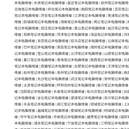
本电脑维修
|
长寿笔记本电脑维修
|
嘉定笔记本电脑维修
|
徐州笔记本电脑维
北海笔记本电脑维修
|
怀化笔记本电脑维修
|
南阳笔记本电脑维修
|
宜宾笔记
笔记本电脑维修
|
淳安笔记本电脑维修
|
江津笔记本电脑维修
|
青浦笔记本电
维修
|
防城港笔记本电脑维修
|
湖南笔记本电脑维修
|
商丘笔记本电脑维修
|
笔记本电脑维修
|
宿迁笔记本电脑维修
|
黄山笔记本电脑维修
|
临沂笔记本电
维修
|
双桥笔记本电脑维修
|
菏泽笔记本电脑维修
|
清远笔记本电脑维修
|
河
记本电脑维修
|
东莞笔记本电脑维修
|
驻马店笔记本电脑维修
|
云南笔记本电
维修
|
巴中笔记本电脑维修
|
荣昌笔记本电脑维修
|
潮州笔记本电脑维修
|
四
记本电脑维修
|
璧山笔记本电脑维修
|
云浮笔记本电脑维修
|
山西笔记本电脑
维修
|
綦江笔记本电脑维修
|
青海笔记本电脑维修
|
陕西笔记本电脑维修
|
甘
笔记本电脑维修
|
西藏笔记本电脑维修
|
合肥笔记本电脑维修
|
天津笔记本电
维修
|
杭州笔记本电脑维修
|
泉州笔记本电脑维修
|
宿州笔记本电脑维修
|
南
记本电脑维修
|
长沙笔记本电脑维修
|
武汉笔记本电脑维修
|
郑州笔记本电脑
维修
|
太原笔记本电脑维修
|
呼和浩特笔记本电脑维修
|
银川笔记本电脑维修
修
|
沈阳笔记本电脑维修
|
长春笔记本电脑维修
|
哈尔滨笔记本电脑维修
|
拉
记本电脑维修
|
金坛笔记本电脑维修
|
梁溪笔记本电脑维修
|
崇川笔记本电脑
维修
|
丰县笔记本电脑维修
|
靖江笔记本电脑维修
|
宿城笔记本电脑维修
|
上
记本电脑维修
|
越城笔记本电脑维修
|
婺城笔记本电脑维修
|
柯城笔记本电脑
修
|
市中笔记本电脑维修
|
市南笔记本电脑维修
|
越秀笔记本电脑维修
|
福田
本电脑维修
|
浦东笔记本电脑维修
|
宁波笔记本电脑维修
|
三明笔记本电脑维