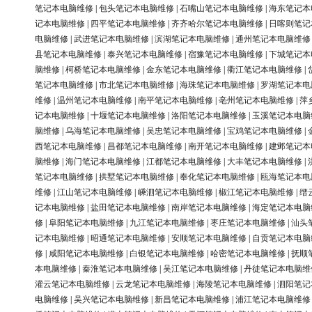
笔记本电脑维修
|
包头笔记本电脑维修
|
石嘴山笔记本电脑维修
|
海东笔记本
记本电脑维修
|
四平笔记本电脑维修
|
齐齐哈尔笔记本电脑维修
|
日喀则笔记
电脑维修
|
武进笔记本电脑维修
|
滨湖笔记本电脑维修
|
通州笔记本电脑维修
县笔记本电脑维修
|
泰兴笔记本电脑维修
|
宿豫笔记本电脑维修
|
下城笔记本
脑维修
|
柯桥笔记本电脑维修
|
金东笔记本电脑维修
|
衢江笔记本电脑维修
|
笔记本电脑维修
|
市北笔记本电脑维修
|
海珠笔记本电脑维修
|
罗湖笔记本电
维修
|
温州笔记本电脑维修
|
南平笔记本电脑维修
|
亳州笔记本电脑维修
|
萍
记本电脑维修
|
十堰笔记本电脑维修
|
洛阳笔记本电脑维修
|
玉溪笔记本电脑
脑维修
|
乌海笔记本电脑维修
|
吴忠笔记本电脑维修
|
宝鸡笔记本电脑维修
|
西笔记本电脑维修
|
昌都笔记本电脑维修
|
南开笔记本电脑维修
|
建邺笔记本
脑维修
|
海门笔记本电脑维修
|
江都笔记本电脑维修
|
大丰笔记本电脑维修
|
笔记本电脑维修
|
拱墅笔记本电脑维修
|
奉化笔记本电脑维修
|
瓯海笔记本电
维修
|
江山笔记本电脑维修
|
嵊泗笔记本电脑维修
|
椒江笔记本电脑维修
|
缙
记本电脑维修
|
盐田笔记本电脑维修
|
南岸笔记本电脑维修
|
海定笔记本电脑
修
|
阜阳笔记本电脑维修
|
九江笔记本电脑维修
|
枣庄笔记本电脑维修
|
汕头
记本电脑维修
|
昭通笔记本电脑维修
|
安顺笔记本电脑维修
|
自贡笔记本电脑
修
|
咸阳笔记本电脑维修
|
白银笔记本电脑维修
|
哈密笔记本电脑维修
|
抚顺
本电脑维修
|
秦淮笔记本电脑维修
|
吴江笔记本电脑维修
|
丹徒笔记本电脑维
灌云笔记本电脑维修
|
云龙笔记本电脑维修
|
海陵笔记本电脑维修
|
泗阳笔记
电脑维修
|
吴兴笔记本电脑维修
|
新昌笔记本电脑维修
|
浦江笔记本电脑维修