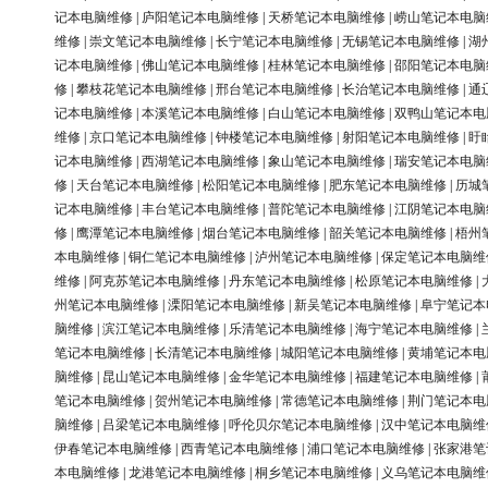
记本电脑维修
|
庐阳笔记本电脑维修
|
天桥笔记本电脑维修
|
崂山笔记本电脑
维修
|
崇文笔记本电脑维修
|
长宁笔记本电脑维修
|
无锡笔记本电脑维修
|
湖
记本电脑维修
|
佛山笔记本电脑维修
|
桂林笔记本电脑维修
|
邵阳笔记本电脑
修
|
攀枝花笔记本电脑维修
|
邢台笔记本电脑维修
|
长治笔记本电脑维修
|
通
记本电脑维修
|
本溪笔记本电脑维修
|
白山笔记本电脑维修
|
双鸭山笔记本电
维修
|
京口笔记本电脑维修
|
钟楼笔记本电脑维修
|
射阳笔记本电脑维修
|
盱
记本电脑维修
|
西湖笔记本电脑维修
|
象山笔记本电脑维修
|
瑞安笔记本电脑
修
|
天台笔记本电脑维修
|
松阳笔记本电脑维修
|
肥东笔记本电脑维修
|
历城
记本电脑维修
|
丰台笔记本电脑维修
|
普陀笔记本电脑维修
|
江阴笔记本电脑
修
|
鹰潭笔记本电脑维修
|
烟台笔记本电脑维修
|
韶关笔记本电脑维修
|
梧州
本电脑维修
|
铜仁笔记本电脑维修
|
泸州笔记本电脑维修
|
保定笔记本电脑维
维修
|
阿克苏笔记本电脑维修
|
丹东笔记本电脑维修
|
松原笔记本电脑维修
|
州笔记本电脑维修
|
溧阳笔记本电脑维修
|
新吴笔记本电脑维修
|
阜宁笔记本
脑维修
|
滨江笔记本电脑维修
|
乐清笔记本电脑维修
|
海宁笔记本电脑维修
|
笔记本电脑维修
|
长清笔记本电脑维修
|
城阳笔记本电脑维修
|
黄埔笔记本电
脑维修
|
昆山笔记本电脑维修
|
金华笔记本电脑维修
|
福建笔记本电脑维修
|
笔记本电脑维修
|
贺州笔记本电脑维修
|
常德笔记本电脑维修
|
荆门笔记本电
脑维修
|
吕梁笔记本电脑维修
|
呼伦贝尔笔记本电脑维修
|
汉中笔记本电脑维
伊春笔记本电脑维修
|
西青笔记本电脑维修
|
浦口笔记本电脑维修
|
张家港笔
本电脑维修
|
龙港笔记本电脑维修
|
桐乡笔记本电脑维修
|
义乌笔记本电脑维