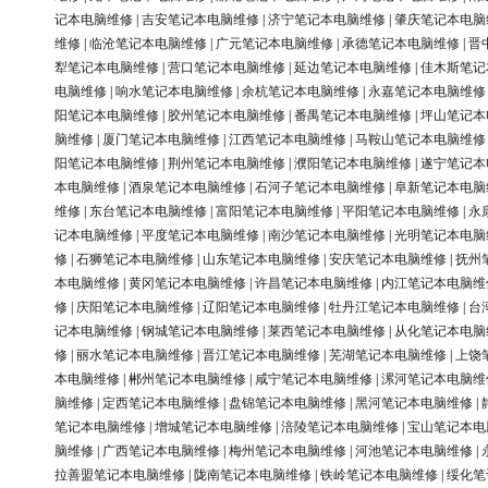
记本电脑维修
|
吉安笔记本电脑维修
|
济宁笔记本电脑维修
|
肇庆笔记本电脑
维修
|
临沧笔记本电脑维修
|
广元笔记本电脑维修
|
承德笔记本电脑维修
|
晋
犁笔记本电脑维修
|
营口笔记本电脑维修
|
延边笔记本电脑维修
|
佳木斯笔记
电脑维修
|
响水笔记本电脑维修
|
余杭笔记本电脑维修
|
永嘉笔记本电脑维修
阳笔记本电脑维修
|
胶州笔记本电脑维修
|
番禺笔记本电脑维修
|
坪山笔记本
脑维修
|
厦门笔记本电脑维修
|
江西笔记本电脑维修
|
马鞍山笔记本电脑维修
阳笔记本电脑维修
|
荆州笔记本电脑维修
|
濮阳笔记本电脑维修
|
遂宁笔记本
本电脑维修
|
酒泉笔记本电脑维修
|
石河子笔记本电脑维修
|
阜新笔记本电脑
维修
|
东台笔记本电脑维修
|
富阳笔记本电脑维修
|
平阳笔记本电脑维修
|
永
记本电脑维修
|
平度笔记本电脑维修
|
南沙笔记本电脑维修
|
光明笔记本电脑
修
|
石狮笔记本电脑维修
|
山东笔记本电脑维修
|
安庆笔记本电脑维修
|
抚州
本电脑维修
|
黄冈笔记本电脑维修
|
许昌笔记本电脑维修
|
内江笔记本电脑维
修
|
庆阳笔记本电脑维修
|
辽阳笔记本电脑维修
|
牡丹江笔记本电脑维修
|
台
记本电脑维修
|
钢城笔记本电脑维修
|
莱西笔记本电脑维修
|
从化笔记本电脑
修
|
丽水笔记本电脑维修
|
晋江笔记本电脑维修
|
芜湖笔记本电脑维修
|
上饶
本电脑维修
|
郴州笔记本电脑维修
|
咸宁笔记本电脑维修
|
漯河笔记本电脑维
脑维修
|
定西笔记本电脑维修
|
盘锦笔记本电脑维修
|
黑河笔记本电脑维修
|
笔记本电脑维修
|
增城笔记本电脑维修
|
涪陵笔记本电脑维修
|
宝山笔记本电
脑维修
|
广西笔记本电脑维修
|
梅州笔记本电脑维修
|
河池笔记本电脑维修
|
拉善盟笔记本电脑维修
|
陇南笔记本电脑维修
|
铁岭笔记本电脑维修
|
绥化笔