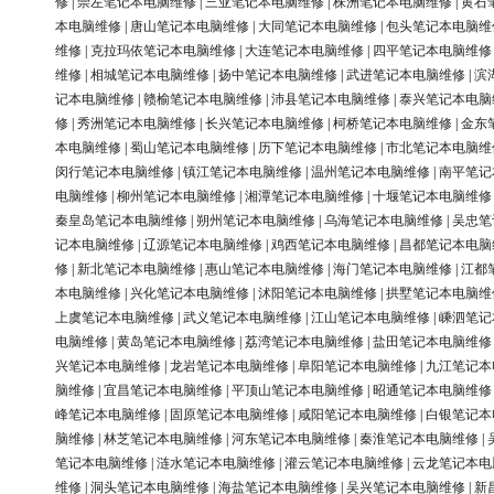
修
|
崇左笔记本电脑维修
|
三亚笔记本电脑维修
|
株洲笔记本电脑维修
|
黄石
本电脑维修
|
唐山笔记本电脑维修
|
大同笔记本电脑维修
|
包头笔记本电脑维
维修
|
克拉玛依笔记本电脑维修
|
大连笔记本电脑维修
|
四平笔记本电脑维修
维修
|
相城笔记本电脑维修
|
扬中笔记本电脑维修
|
武进笔记本电脑维修
|
滨
记本电脑维修
|
赣榆笔记本电脑维修
|
沛县笔记本电脑维修
|
泰兴笔记本电脑
修
|
秀洲笔记本电脑维修
|
长兴笔记本电脑维修
|
柯桥笔记本电脑维修
|
金东
本电脑维修
|
蜀山笔记本电脑维修
|
历下笔记本电脑维修
|
市北笔记本电脑维
闵行笔记本电脑维修
|
镇江笔记本电脑维修
|
温州笔记本电脑维修
|
南平笔记
电脑维修
|
柳州笔记本电脑维修
|
湘潭笔记本电脑维修
|
十堰笔记本电脑维修
秦皇岛笔记本电脑维修
|
朔州笔记本电脑维修
|
乌海笔记本电脑维修
|
吴忠笔
记本电脑维修
|
辽源笔记本电脑维修
|
鸡西笔记本电脑维修
|
昌都笔记本电脑
修
|
新北笔记本电脑维修
|
惠山笔记本电脑维修
|
海门笔记本电脑维修
|
江都
本电脑维修
|
兴化笔记本电脑维修
|
沭阳笔记本电脑维修
|
拱墅笔记本电脑维
上虞笔记本电脑维修
|
武义笔记本电脑维修
|
江山笔记本电脑维修
|
嵊泗笔记
电脑维修
|
黄岛笔记本电脑维修
|
荔湾笔记本电脑维修
|
盐田笔记本电脑维修
兴笔记本电脑维修
|
龙岩笔记本电脑维修
|
阜阳笔记本电脑维修
|
九江笔记本
脑维修
|
宜昌笔记本电脑维修
|
平顶山笔记本电脑维修
|
昭通笔记本电脑维修
峰笔记本电脑维修
|
固原笔记本电脑维修
|
咸阳笔记本电脑维修
|
白银笔记本
脑维修
|
林芝笔记本电脑维修
|
河东笔记本电脑维修
|
秦淮笔记本电脑维修
|
笔记本电脑维修
|
涟水笔记本电脑维修
|
灌云笔记本电脑维修
|
云龙笔记本电
维修
|
洞头笔记本电脑维修
|
海盐笔记本电脑维修
|
吴兴笔记本电脑维修
|
新