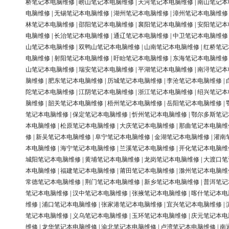
桥笔记本电脑维修
|
崂山笔记本电脑维修
|
天河笔记本电脑维修
|
南山笔记本
电脑维修
|
无锡笔记本电脑维修
|
湖州笔记本电脑维修
|
漳州笔记本电脑维修
林笔记本电脑维修
|
邵阳笔记本电脑维修
|
襄阳笔记本电脑维修
|
安阳笔记本
电脑维修
|
长治笔记本电脑维修
|
通辽笔记本电脑维修
|
中卫笔记本电脑维修
山笔记本电脑维修
|
双鸭山笔记本电脑维修
|
山南笔记本电脑维修
|
红桥笔记
电脑维修
|
射阳笔记本电脑维修
|
盱眙笔记本电脑维修
|
东海笔记本电脑维修
山笔记本电脑维修
|
瑞安笔记本电脑维修
|
平湖笔记本电脑维修
|
南浔笔记本
脑维修
|
肥东笔记本电脑维修
|
历城笔记本电脑维修
|
李沧笔记本电脑维修
|
陀笔记本电脑维修
|
江阴笔记本电脑维修
|
浙江笔记本电脑维修
|
绍兴笔记本
脑维修
|
韶关笔记本电脑维修
|
梧州笔记本电脑维修
|
岳阳笔记本电脑维修
|
笔记本电脑维修
|
保定笔记本电脑维修
|
忻州笔记本电脑维修
|
鄂尔多斯笔记
本电脑维修
|
松原笔记本电脑维修
|
大庆笔记本电脑维修
|
那曲笔记本电脑维
修
|
新吴笔记本电脑维修
|
阜宁笔记本电脑维修
|
金湖笔记本电脑维修
|
灌南
本电脑维修
|
海宁笔记本电脑维修
|
兰溪笔记本电脑维修
|
开化笔记本电脑维
城阳笔记本电脑维修
|
黄埔笔记本电脑维修
|
龙岗笔记本电脑维修
|
大渡口笔
本电脑维修
|
福建笔记本电脑维修
|
莆田笔记本电脑维修
|
滁州笔记本电脑维
常德笔记本电脑维修
|
荆门笔记本电脑维修
|
新乡笔记本电脑维修
|
普洱笔记
笔记本电脑维修
|
汉中笔记本电脑维修
|
张掖笔记本电脑维修
|
喀什笔记本电
维修
|
浦口笔记本电脑维修
|
张家港笔记本电脑维修
|
宜兴笔记本电脑维修
|
笔记本电脑维修
|
义乌笔记本电脑维修
|
玉环笔记本电脑维修
|
庆元笔记本电
维修
|
龙华笔记本电脑维修
|
渝北笔记本电脑维修
|
卢湾笔记本电脑维修
|
南