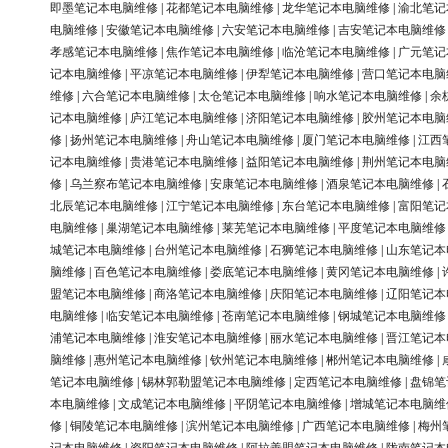
即墨笔记本电脑维修
|
花都笔记本电脑维修
|
龙华笔记本电脑维修
|
渝北笔记
电脑维修
|
安徽笔记本电脑维修
|
六安笔记本电脑维修
|
吉安笔记本电脑维修
孝感笔记本电脑维修
|
焦作笔记本电脑维修
|
临沧笔记本电脑维修
|
广元笔记
记本电脑维修
|
平凉笔记本电脑维修
|
伊犁笔记本电脑维修
|
营口笔记本电脑
维修
|
六合笔记本电脑维修
|
太仓笔记本电脑维修
|
响水笔记本电脑维修
|
余
记本电脑维修
|
庐江笔记本电脑维修
|
济阳笔记本电脑维修
|
胶州笔记本电脑
修
|
扬州笔记本电脑维修
|
舟山笔记本电脑维修
|
厦门笔记本电脑维修
|
江西
记本电脑维修
|
贵港笔记本电脑维修
|
益阳笔记本电脑维修
|
荆州笔记本电脑
修
|
乌兰察布笔记本电脑维修
|
安康笔记本电脑维修
|
酒泉笔记本电脑维修
|
北辰笔记本电脑维修
|
江宁笔记本电脑维修
|
东台笔记本电脑维修
|
富阳笔记
电脑维修
|
巢湖笔记本电脑维修
|
莱芜笔记本电脑维修
|
平度笔记本电脑维修
城笔记本电脑维修
|
台州笔记本电脑维修
|
石狮笔记本电脑维修
|
山东笔记本
脑维修
|
百色笔记本电脑维修
|
娄底笔记本电脑维修
|
黄冈笔记本电脑维修
|
盟笔记本电脑维修
|
商洛笔记本电脑维修
|
庆阳笔记本电脑维修
|
辽阳笔记本
电脑维修
|
临安笔记本电脑维修
|
苍南笔记本电脑维修
|
钢城笔记本电脑维修
浦笔记本电脑维修
|
淮安笔记本电脑维修
|
丽水笔记本电脑维修
|
晋江笔记本
脑维修
|
惠州笔记本电脑维修
|
钦州笔记本电脑维修
|
郴州笔记本电脑维修
|
笔记本电脑维修
|
锡林郭勒盟笔记本电脑维修
|
定西笔记本电脑维修
|
盘锦笔
本电脑维修
|
文成笔记本电脑维修
|
平阴笔记本电脑维修
|
增城笔记本电脑维
修
|
铜陵笔记本电脑维修
|
滨州笔记本电脑维修
|
广西笔记本电脑维修
|
梅州