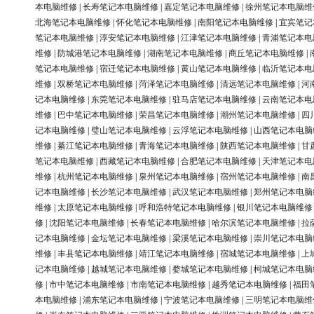
本电脑维修
|
长寿笔记本电脑维修
|
嘉定笔记本电脑维修
|
徐州笔记本电脑维
北海笔记本电脑维修
|
怀化笔记本电脑维修
|
南阳笔记本电脑维修
|
宜宾笔记
笔记本电脑维修
|
淳安笔记本电脑维修
|
江津笔记本电脑维修
|
青浦笔记本电
维修
|
防城港笔记本电脑维修
|
湖南笔记本电脑维修
|
商丘笔记本电脑维修
|
笔记本电脑维修
|
宿迁笔记本电脑维修
|
黄山笔记本电脑维修
|
临沂笔记本电
维修
|
双桥笔记本电脑维修
|
菏泽笔记本电脑维修
|
清远笔记本电脑维修
|
河
记本电脑维修
|
东莞笔记本电脑维修
|
驻马店笔记本电脑维修
|
云南笔记本电
维修
|
巴中笔记本电脑维修
|
荣昌笔记本电脑维修
|
潮州笔记本电脑维修
|
四
记本电脑维修
|
璧山笔记本电脑维修
|
云浮笔记本电脑维修
|
山西笔记本电脑
维修
|
綦江笔记本电脑维修
|
青海笔记本电脑维修
|
陕西笔记本电脑维修
|
甘
笔记本电脑维修
|
西藏笔记本电脑维修
|
合肥笔记本电脑维修
|
天津笔记本电
维修
|
杭州笔记本电脑维修
|
泉州笔记本电脑维修
|
宿州笔记本电脑维修
|
南
记本电脑维修
|
长沙笔记本电脑维修
|
武汉笔记本电脑维修
|
郑州笔记本电脑
维修
|
太原笔记本电脑维修
|
呼和浩特笔记本电脑维修
|
银川笔记本电脑维修
修
|
沈阳笔记本电脑维修
|
长春笔记本电脑维修
|
哈尔滨笔记本电脑维修
|
拉
记本电脑维修
|
金坛笔记本电脑维修
|
梁溪笔记本电脑维修
|
崇川笔记本电脑
维修
|
丰县笔记本电脑维修
|
靖江笔记本电脑维修
|
宿城笔记本电脑维修
|
上
记本电脑维修
|
越城笔记本电脑维修
|
婺城笔记本电脑维修
|
柯城笔记本电脑
修
|
市中笔记本电脑维修
|
市南笔记本电脑维修
|
越秀笔记本电脑维修
|
福田
本电脑维修
|
浦东笔记本电脑维修
|
宁波笔记本电脑维修
|
三明笔记本电脑维