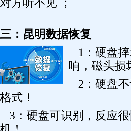
对方听不见 ；
三：昆明数据恢复
1：硬盘
响，磁头损
2：硬盘
格式！
3：硬盘可识别，反应
机！