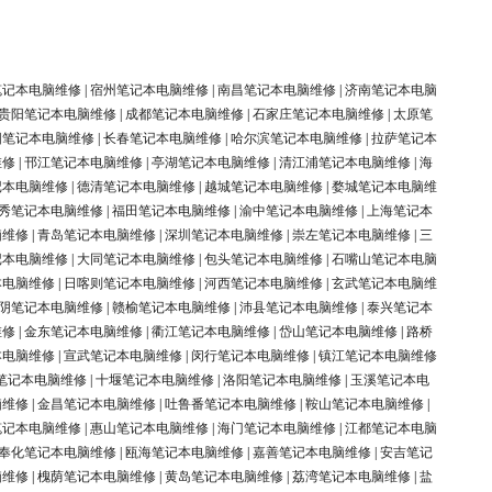
笔记本电脑维修
|
宿州笔记本电脑维修
|
南昌笔记本电脑维修
|
济南笔记本电脑
贵阳笔记本电脑维修
|
成都笔记本电脑维修
|
石家庄笔记本电脑维修
|
太原笔
阳笔记本电脑维修
|
长春笔记本电脑维修
|
哈尔滨笔记本电脑维修
|
拉萨笔记本
维修
|
邗江笔记本电脑维修
|
亭湖笔记本电脑维修
|
清江浦笔记本电脑维修
|
海
记本电脑维修
|
德清笔记本电脑维修
|
越城笔记本电脑维修
|
婺城笔记本电脑维
秀笔记本电脑维修
|
福田笔记本电脑维修
|
渝中笔记本电脑维修
|
上海笔记本
脑维修
|
青岛笔记本电脑维修
|
深圳笔记本电脑维修
|
崇左笔记本电脑维修
|
三
记本电脑维修
|
大同笔记本电脑维修
|
包头笔记本电脑维修
|
石嘴山笔记本电脑
本电脑维修
|
日喀则笔记本电脑维修
|
河西笔记本电脑维修
|
玄武笔记本电脑维
阴笔记本电脑维修
|
赣榆笔记本电脑维修
|
沛县笔记本电脑维修
|
泰兴笔记本
维修
|
金东笔记本电脑维修
|
衢江笔记本电脑维修
|
岱山笔记本电脑维修
|
路桥
本电脑维修
|
宣武笔记本电脑维修
|
闵行笔记本电脑维修
|
镇江笔记本电脑维修
笔记本电脑维修
|
十堰笔记本电脑维修
|
洛阳笔记本电脑维修
|
玉溪笔记本电
脑维修
|
金昌笔记本电脑维修
|
吐鲁番笔记本电脑维修
|
鞍山笔记本电脑维修
|
笔记本电脑维修
|
惠山笔记本电脑维修
|
海门笔记本电脑维修
|
江都笔记本电脑
奉化笔记本电脑维修
|
瓯海笔记本电脑维修
|
嘉善笔记本电脑维修
|
安吉笔记
脑维修
|
槐荫笔记本电脑维修
|
黄岛笔记本电脑维修
|
荔湾笔记本电脑维修
|
盐