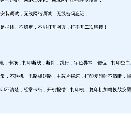
组建与维护、网络IT外包、局域网打印机共享设置；
由器安装调试，无线网络调试，无线密码忘记，
络总是掉线、不稳定，不能打开网页，打不开二次链接！
通电，卡纸，打印断线，断针，跳行，字位异常，错位，打印空白
纸异常，不联机，电路板短路，主芯片损坏，打印复印时不清晰，
印复印不清楚，经常卡纸，开机报错，打印机，复印机加粉换鼓换