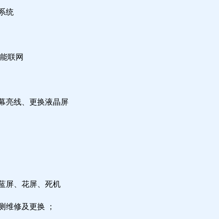
系统
不能联网
屏幕亮线、更换液晶屏
，蓝屏、花屏、死机
测维修及更换 ；