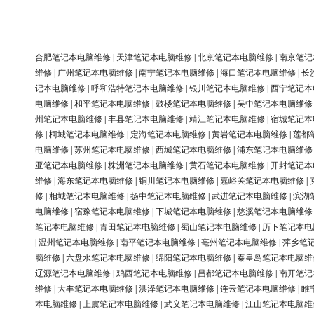
合肥笔记本电脑维修
|
天津笔记本电脑维修
|
北京笔记本电脑维修
|
南京笔记
维修
|
广州笔记本电脑维修
|
南宁笔记本电脑维修
|
海口笔记本电脑维修
|
长
记本电脑维修
|
呼和浩特笔记本电脑维修
|
银川笔记本电脑维修
|
西宁笔记本
电脑维修
|
和平笔记本电脑维修
|
鼓楼笔记本电脑维修
|
吴中笔记本电脑维修
州笔记本电脑维修
|
丰县笔记本电脑维修
|
靖江笔记本电脑维修
|
宿城笔记本
修
|
柯城笔记本电脑维修
|
定海笔记本电脑维修
|
黄岩笔记本电脑维修
|
莲都
电脑维修
|
苏州笔记本电脑维修
|
西城笔记本电脑维修
|
浦东笔记本电脑维修
亚笔记本电脑维修
|
株洲笔记本电脑维修
|
黄石笔记本电脑维修
|
开封笔记本
维修
|
海东笔记本电脑维修
|
铜川笔记本电脑维修
|
嘉峪关笔记本电脑维修
|
修
|
相城笔记本电脑维修
|
扬中笔记本电脑维修
|
武进笔记本电脑维修
|
滨湖
电脑维修
|
宿豫笔记本电脑维修
|
下城笔记本电脑维修
|
慈溪笔记本电脑维修
笔记本电脑维修
|
青田笔记本电脑维修
|
蜀山笔记本电脑维修
|
历下笔记本电
|
温州笔记本电脑维修
|
南平笔记本电脑维修
|
亳州笔记本电脑维修
|
萍乡笔
脑维修
|
六盘水笔记本电脑维修
|
绵阳笔记本电脑维修
|
秦皇岛笔记本电脑维
辽源笔记本电脑维修
|
鸡西笔记本电脑维修
|
昌都笔记本电脑维修
|
南开笔记
维修
|
大丰笔记本电脑维修
|
洪泽笔记本电脑维修
|
连云笔记本电脑维修
|
睢
本电脑维修
|
上虞笔记本电脑维修
|
武义笔记本电脑维修
|
江山笔记本电脑维