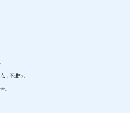
。
墨点，不进纸。
墨盒。