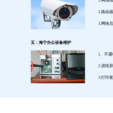
1.网络
2.路
3.网
五：海宁办公设备维护
1、不
2.进
3.打