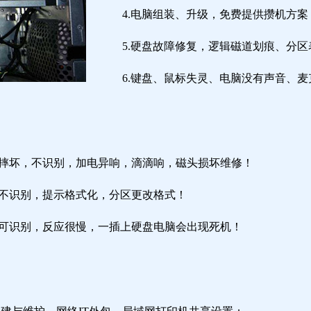
4.电脑组装、升级，免费提供攒机方案
5.硬盘故障修复，逻辑磁道划痕、分
6.键盘、鼠标失灵、电脑没有声音、麦
盘摔坏，不识别，加电异响，滴滴响，磁头损坏维修！
盘不识别，提示格式化，分区更改格式！
盘可识别，反应很慢，一插上硬盘电脑会出现死机！