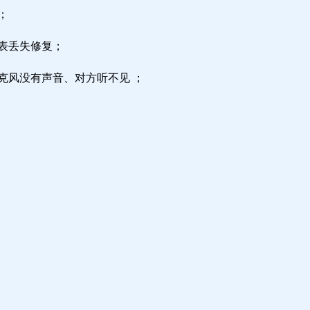
；
区表丢失修复；
克风没有声音、对方听不见 ；