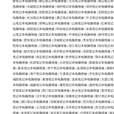
桥笔记本电脑维修
|
崂山笔记本电脑维修
|
天河笔记本电脑维修
|
南山笔记本
电脑维修
|
无锡笔记本电脑维修
|
湖州笔记本电脑维修
|
漳州笔记本电脑维修
林笔记本电脑维修
|
邵阳笔记本电脑维修
|
襄阳笔记本电脑维修
|
安阳笔记本
电脑维修
|
长治笔记本电脑维修
|
通辽笔记本电脑维修
|
中卫笔记本电脑维修
山笔记本电脑维修
|
双鸭山笔记本电脑维修
|
山南笔记本电脑维修
|
红桥笔记
电脑维修
|
射阳笔记本电脑维修
|
盱眙笔记本电脑维修
|
东海笔记本电脑维修
山笔记本电脑维修
|
瑞安笔记本电脑维修
|
平湖笔记本电脑维修
|
南浔笔记本
脑维修
|
肥东笔记本电脑维修
|
历城笔记本电脑维修
|
李沧笔记本电脑维修
|
陀笔记本电脑维修
|
江阴笔记本电脑维修
|
浙江笔记本电脑维修
|
绍兴笔记本
脑维修
|
韶关笔记本电脑维修
|
梧州笔记本电脑维修
|
岳阳笔记本电脑维修
|
笔记本电脑维修
|
保定笔记本电脑维修
|
忻州笔记本电脑维修
|
鄂尔多斯笔记
本电脑维修
|
松原笔记本电脑维修
|
大庆笔记本电脑维修
|
那曲笔记本电脑维
修
|
新吴笔记本电脑维修
|
阜宁笔记本电脑维修
|
金湖笔记本电脑维修
|
灌南
本电脑维修
|
海宁笔记本电脑维修
|
兰溪笔记本电脑维修
|
开化笔记本电脑维
城阳笔记本电脑维修
|
黄埔笔记本电脑维修
|
龙岗笔记本电脑维修
|
大渡口笔
本电脑维修
|
福建笔记本电脑维修
|
莆田笔记本电脑维修
|
滁州笔记本电脑维
常德笔记本电脑维修
|
荆门笔记本电脑维修
|
新乡笔记本电脑维修
|
普洱笔记
笔记本电脑维修
|
汉中笔记本电脑维修
|
张掖笔记本电脑维修
|
喀什笔记本电
维修
|
浦口笔记本电脑维修
|
张家港笔记本电脑维修
|
宜兴笔记本电脑维修
|
笔记本电脑维修
|
义乌笔记本电脑维修
|
玉环笔记本电脑维修
|
庆元笔记本电
维修
|
龙华笔记本电脑维修
|
渝北笔记本电脑维修
|
卢湾笔记本电脑维修
|
南