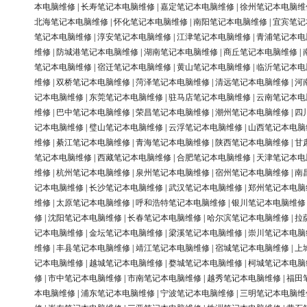
本电脑维修
|
长寿笔记本电脑维修
|
嘉定笔记本电脑维修
|
徐州笔记本电脑维
北海笔记本电脑维修
|
怀化笔记本电脑维修
|
南阳笔记本电脑维修
|
宜宾笔记
笔记本电脑维修
|
淳安笔记本电脑维修
|
江津笔记本电脑维修
|
青浦笔记本电
维修
|
防城港笔记本电脑维修
|
湖南笔记本电脑维修
|
商丘笔记本电脑维修
|
笔记本电脑维修
|
宿迁笔记本电脑维修
|
黄山笔记本电脑维修
|
临沂笔记本电
维修
|
双桥笔记本电脑维修
|
菏泽笔记本电脑维修
|
清远笔记本电脑维修
|
河
记本电脑维修
|
东莞笔记本电脑维修
|
驻马店笔记本电脑维修
|
云南笔记本电
维修
|
巴中笔记本电脑维修
|
荣昌笔记本电脑维修
|
潮州笔记本电脑维修
|
四
记本电脑维修
|
璧山笔记本电脑维修
|
云浮笔记本电脑维修
|
山西笔记本电脑
维修
|
綦江笔记本电脑维修
|
青海笔记本电脑维修
|
陕西笔记本电脑维修
|
甘
笔记本电脑维修
|
西藏笔记本电脑维修
|
合肥笔记本电脑维修
|
天津笔记本电
维修
|
杭州笔记本电脑维修
|
泉州笔记本电脑维修
|
宿州笔记本电脑维修
|
南
记本电脑维修
|
长沙笔记本电脑维修
|
武汉笔记本电脑维修
|
郑州笔记本电脑
维修
|
太原笔记本电脑维修
|
呼和浩特笔记本电脑维修
|
银川笔记本电脑维修
修
|
沈阳笔记本电脑维修
|
长春笔记本电脑维修
|
哈尔滨笔记本电脑维修
|
拉
记本电脑维修
|
金坛笔记本电脑维修
|
梁溪笔记本电脑维修
|
崇川笔记本电脑
维修
|
丰县笔记本电脑维修
|
靖江笔记本电脑维修
|
宿城笔记本电脑维修
|
上
记本电脑维修
|
越城笔记本电脑维修
|
婺城笔记本电脑维修
|
柯城笔记本电脑
修
|
市中笔记本电脑维修
|
市南笔记本电脑维修
|
越秀笔记本电脑维修
|
福田
本电脑维修
|
浦东笔记本电脑维修
|
宁波笔记本电脑维修
|
三明笔记本电脑维