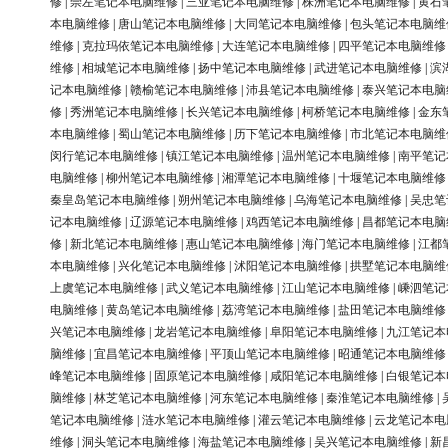
修
|
崇左笔记本电脑维修
|
三亚笔记本电脑维修
|
株洲笔记本电脑维修
|
黄石
本电脑维修
|
唐山笔记本电脑维修
|
大同笔记本电脑维修
|
包头笔记本电脑维
维修
|
克拉玛依笔记本电脑维修
|
大连笔记本电脑维修
|
四平笔记本电脑维修
维修
|
相城笔记本电脑维修
|
扬中笔记本电脑维修
|
武进笔记本电脑维修
|
滨
记本电脑维修
|
赣榆笔记本电脑维修
|
沛县笔记本电脑维修
|
泰兴笔记本电脑
修
|
秀洲笔记本电脑维修
|
长兴笔记本电脑维修
|
柯桥笔记本电脑维修
|
金东
本电脑维修
|
蜀山笔记本电脑维修
|
历下笔记本电脑维修
|
市北笔记本电脑维
闵行笔记本电脑维修
|
镇江笔记本电脑维修
|
温州笔记本电脑维修
|
南平笔记
电脑维修
|
柳州笔记本电脑维修
|
湘潭笔记本电脑维修
|
十堰笔记本电脑维修
秦皇岛笔记本电脑维修
|
朔州笔记本电脑维修
|
乌海笔记本电脑维修
|
吴忠笔
记本电脑维修
|
辽源笔记本电脑维修
|
鸡西笔记本电脑维修
|
昌都笔记本电脑
修
|
新北笔记本电脑维修
|
惠山笔记本电脑维修
|
海门笔记本电脑维修
|
江都
本电脑维修
|
兴化笔记本电脑维修
|
沭阳笔记本电脑维修
|
拱墅笔记本电脑维
上虞笔记本电脑维修
|
武义笔记本电脑维修
|
江山笔记本电脑维修
|
嵊泗笔记
电脑维修
|
黄岛笔记本电脑维修
|
荔湾笔记本电脑维修
|
盐田笔记本电脑维修
兴笔记本电脑维修
|
龙岩笔记本电脑维修
|
阜阳笔记本电脑维修
|
九江笔记本
脑维修
|
宜昌笔记本电脑维修
|
平顶山笔记本电脑维修
|
昭通笔记本电脑维修
峰笔记本电脑维修
|
固原笔记本电脑维修
|
咸阳笔记本电脑维修
|
白银笔记本
脑维修
|
林芝笔记本电脑维修
|
河东笔记本电脑维修
|
秦淮笔记本电脑维修
|
笔记本电脑维修
|
涟水笔记本电脑维修
|
灌云笔记本电脑维修
|
云龙笔记本电
维修
|
洞头笔记本电脑维修
|
海盐笔记本电脑维修
|
吴兴笔记本电脑维修
|
新