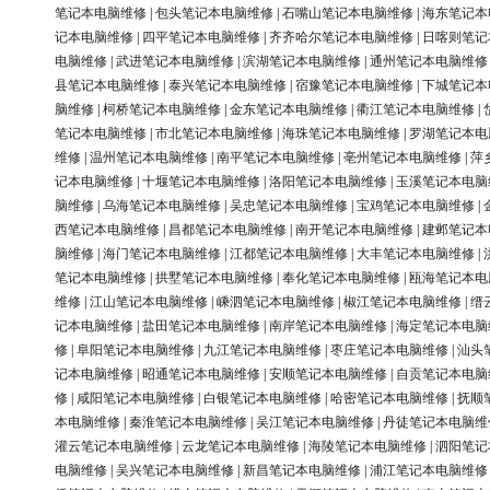
笔记本电脑维修
|
包头笔记本电脑维修
|
石嘴山笔记本电脑维修
|
海东笔记本
记本电脑维修
|
四平笔记本电脑维修
|
齐齐哈尔笔记本电脑维修
|
日喀则笔记
电脑维修
|
武进笔记本电脑维修
|
滨湖笔记本电脑维修
|
通州笔记本电脑维修
县笔记本电脑维修
|
泰兴笔记本电脑维修
|
宿豫笔记本电脑维修
|
下城笔记本
脑维修
|
柯桥笔记本电脑维修
|
金东笔记本电脑维修
|
衢江笔记本电脑维修
|
笔记本电脑维修
|
市北笔记本电脑维修
|
海珠笔记本电脑维修
|
罗湖笔记本电
维修
|
温州笔记本电脑维修
|
南平笔记本电脑维修
|
亳州笔记本电脑维修
|
萍
记本电脑维修
|
十堰笔记本电脑维修
|
洛阳笔记本电脑维修
|
玉溪笔记本电脑
脑维修
|
乌海笔记本电脑维修
|
吴忠笔记本电脑维修
|
宝鸡笔记本电脑维修
|
西笔记本电脑维修
|
昌都笔记本电脑维修
|
南开笔记本电脑维修
|
建邺笔记本
脑维修
|
海门笔记本电脑维修
|
江都笔记本电脑维修
|
大丰笔记本电脑维修
|
笔记本电脑维修
|
拱墅笔记本电脑维修
|
奉化笔记本电脑维修
|
瓯海笔记本电
维修
|
江山笔记本电脑维修
|
嵊泗笔记本电脑维修
|
椒江笔记本电脑维修
|
缙
记本电脑维修
|
盐田笔记本电脑维修
|
南岸笔记本电脑维修
|
海定笔记本电脑
修
|
阜阳笔记本电脑维修
|
九江笔记本电脑维修
|
枣庄笔记本电脑维修
|
汕头
记本电脑维修
|
昭通笔记本电脑维修
|
安顺笔记本电脑维修
|
自贡笔记本电脑
修
|
咸阳笔记本电脑维修
|
白银笔记本电脑维修
|
哈密笔记本电脑维修
|
抚顺
本电脑维修
|
秦淮笔记本电脑维修
|
吴江笔记本电脑维修
|
丹徒笔记本电脑维
灌云笔记本电脑维修
|
云龙笔记本电脑维修
|
海陵笔记本电脑维修
|
泗阳笔记
电脑维修
|
吴兴笔记本电脑维修
|
新昌笔记本电脑维修
|
浦江笔记本电脑维修