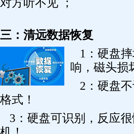
对方听不见 ；
三：清远数据恢复
1：硬盘
响，磁头损
2：硬盘
格式！
3：硬盘可识别，反应
机！