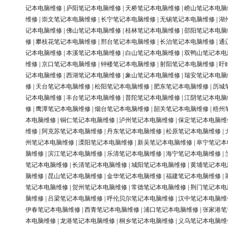
记本电脑维修
|
庐阳笔记本电脑维修
|
天桥笔记本电脑维修
|
崂山笔记本电脑
维修
|
崇文笔记本电脑维修
|
长宁笔记本电脑维修
|
无锡笔记本电脑维修
|
湖
记本电脑维修
|
佛山笔记本电脑维修
|
桂林笔记本电脑维修
|
邵阳笔记本电脑
修
|
攀枝花笔记本电脑维修
|
邢台笔记本电脑维修
|
长治笔记本电脑维修
|
通
记本电脑维修
|
本溪笔记本电脑维修
|
白山笔记本电脑维修
|
双鸭山笔记本电
维修
|
京口笔记本电脑维修
|
钟楼笔记本电脑维修
|
射阳笔记本电脑维修
|
盱
记本电脑维修
|
西湖笔记本电脑维修
|
象山笔记本电脑维修
|
瑞安笔记本电脑
修
|
天台笔记本电脑维修
|
松阳笔记本电脑维修
|
肥东笔记本电脑维修
|
历城
记本电脑维修
|
丰台笔记本电脑维修
|
普陀笔记本电脑维修
|
江阴笔记本电脑
修
|
鹰潭笔记本电脑维修
|
烟台笔记本电脑维修
|
韶关笔记本电脑维修
|
梧州
本电脑维修
|
铜仁笔记本电脑维修
|
泸州笔记本电脑维修
|
保定笔记本电脑维
维修
|
阿克苏笔记本电脑维修
|
丹东笔记本电脑维修
|
松原笔记本电脑维修
|
州笔记本电脑维修
|
溧阳笔记本电脑维修
|
新吴笔记本电脑维修
|
阜宁笔记本
脑维修
|
滨江笔记本电脑维修
|
乐清笔记本电脑维修
|
海宁笔记本电脑维修
|
笔记本电脑维修
|
长清笔记本电脑维修
|
城阳笔记本电脑维修
|
黄埔笔记本电
脑维修
|
昆山笔记本电脑维修
|
金华笔记本电脑维修
|
福建笔记本电脑维修
|
笔记本电脑维修
|
贺州笔记本电脑维修
|
常德笔记本电脑维修
|
荆门笔记本电
脑维修
|
吕梁笔记本电脑维修
|
呼伦贝尔笔记本电脑维修
|
汉中笔记本电脑维
伊春笔记本电脑维修
|
西青笔记本电脑维修
|
浦口笔记本电脑维修
|
张家港笔
本电脑维修
|
龙港笔记本电脑维修
|
桐乡笔记本电脑维修
|
义乌笔记本电脑维