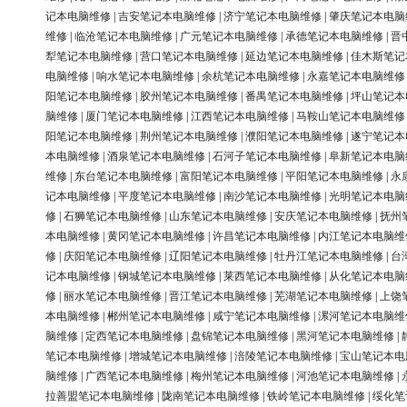
记本电脑维修
|
吉安笔记本电脑维修
|
济宁笔记本电脑维修
|
肇庆笔记本电脑
维修
|
临沧笔记本电脑维修
|
广元笔记本电脑维修
|
承德笔记本电脑维修
|
晋
犁笔记本电脑维修
|
营口笔记本电脑维修
|
延边笔记本电脑维修
|
佳木斯笔记
电脑维修
|
响水笔记本电脑维修
|
余杭笔记本电脑维修
|
永嘉笔记本电脑维修
阳笔记本电脑维修
|
胶州笔记本电脑维修
|
番禺笔记本电脑维修
|
坪山笔记本
脑维修
|
厦门笔记本电脑维修
|
江西笔记本电脑维修
|
马鞍山笔记本电脑维修
阳笔记本电脑维修
|
荆州笔记本电脑维修
|
濮阳笔记本电脑维修
|
遂宁笔记本
本电脑维修
|
酒泉笔记本电脑维修
|
石河子笔记本电脑维修
|
阜新笔记本电脑
维修
|
东台笔记本电脑维修
|
富阳笔记本电脑维修
|
平阳笔记本电脑维修
|
永
记本电脑维修
|
平度笔记本电脑维修
|
南沙笔记本电脑维修
|
光明笔记本电脑
修
|
石狮笔记本电脑维修
|
山东笔记本电脑维修
|
安庆笔记本电脑维修
|
抚州
本电脑维修
|
黄冈笔记本电脑维修
|
许昌笔记本电脑维修
|
内江笔记本电脑维
修
|
庆阳笔记本电脑维修
|
辽阳笔记本电脑维修
|
牡丹江笔记本电脑维修
|
台
记本电脑维修
|
钢城笔记本电脑维修
|
莱西笔记本电脑维修
|
从化笔记本电脑
修
|
丽水笔记本电脑维修
|
晋江笔记本电脑维修
|
芜湖笔记本电脑维修
|
上饶
本电脑维修
|
郴州笔记本电脑维修
|
咸宁笔记本电脑维修
|
漯河笔记本电脑维
脑维修
|
定西笔记本电脑维修
|
盘锦笔记本电脑维修
|
黑河笔记本电脑维修
|
笔记本电脑维修
|
增城笔记本电脑维修
|
涪陵笔记本电脑维修
|
宝山笔记本电
脑维修
|
广西笔记本电脑维修
|
梅州笔记本电脑维修
|
河池笔记本电脑维修
|
拉善盟笔记本电脑维修
|
陇南笔记本电脑维修
|
铁岭笔记本电脑维修
|
绥化笔