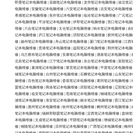
即墨笔记本电脑维修
|
花都笔记本电脑维修
|
龙华笔记本电脑维修
|
渝北笔记
电脑维修
|
安徽笔记本电脑维修
|
六安笔记本电脑维修
|
吉安笔记本电脑维修
孝感笔记本电脑维修
|
焦作笔记本电脑维修
|
临沧笔记本电脑维修
|
广元笔记
记本电脑维修
|
平凉笔记本电脑维修
|
伊犁笔记本电脑维修
|
营口笔记本电脑
维修
|
六合笔记本电脑维修
|
太仓笔记本电脑维修
|
响水笔记本电脑维修
|
余
记本电脑维修
|
庐江笔记本电脑维修
|
济阳笔记本电脑维修
|
胶州笔记本电脑
修
|
扬州笔记本电脑维修
|
舟山笔记本电脑维修
|
厦门笔记本电脑维修
|
江西
记本电脑维修
|
贵港笔记本电脑维修
|
益阳笔记本电脑维修
|
荆州笔记本电脑
修
|
乌兰察布笔记本电脑维修
|
安康笔记本电脑维修
|
酒泉笔记本电脑维修
|
北辰笔记本电脑维修
|
江宁笔记本电脑维修
|
东台笔记本电脑维修
|
富阳笔记
电脑维修
|
巢湖笔记本电脑维修
|
莱芜笔记本电脑维修
|
平度笔记本电脑维修
城笔记本电脑维修
|
台州笔记本电脑维修
|
石狮笔记本电脑维修
|
山东笔记本
脑维修
|
百色笔记本电脑维修
|
娄底笔记本电脑维修
|
黄冈笔记本电脑维修
|
盟笔记本电脑维修
|
商洛笔记本电脑维修
|
庆阳笔记本电脑维修
|
辽阳笔记本
电脑维修
|
临安笔记本电脑维修
|
苍南笔记本电脑维修
|
钢城笔记本电脑维修
浦笔记本电脑维修
|
淮安笔记本电脑维修
|
丽水笔记本电脑维修
|
晋江笔记本
脑维修
|
惠州笔记本电脑维修
|
钦州笔记本电脑维修
|
郴州笔记本电脑维修
|
笔记本电脑维修
|
锡林郭勒盟笔记本电脑维修
|
定西笔记本电脑维修
|
盘锦笔
本电脑维修
|
文成笔记本电脑维修
|
平阴笔记本电脑维修
|
增城笔记本电脑维
修
|
铜陵笔记本电脑维修
|
滨州笔记本电脑维修
|
广西笔记本电脑维修
|
梅州