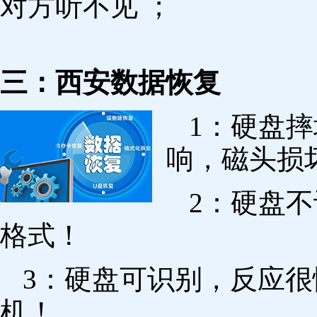
对方听不见 ；
三：西安数据恢复
1：硬盘
响，磁头损
2：硬盘
格式！
3：硬盘可识别，反应
机！