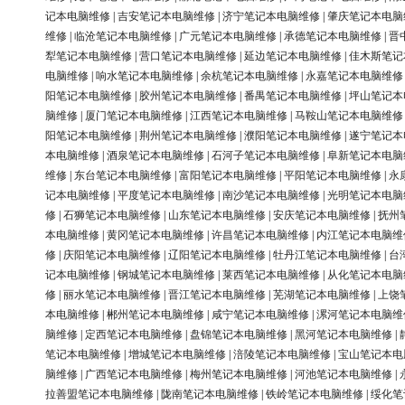
记本电脑维修
|
吉安笔记本电脑维修
|
济宁笔记本电脑维修
|
肇庆笔记本电脑
维修
|
临沧笔记本电脑维修
|
广元笔记本电脑维修
|
承德笔记本电脑维修
|
晋
犁笔记本电脑维修
|
营口笔记本电脑维修
|
延边笔记本电脑维修
|
佳木斯笔记
电脑维修
|
响水笔记本电脑维修
|
余杭笔记本电脑维修
|
永嘉笔记本电脑维修
阳笔记本电脑维修
|
胶州笔记本电脑维修
|
番禺笔记本电脑维修
|
坪山笔记本
脑维修
|
厦门笔记本电脑维修
|
江西笔记本电脑维修
|
马鞍山笔记本电脑维修
阳笔记本电脑维修
|
荆州笔记本电脑维修
|
濮阳笔记本电脑维修
|
遂宁笔记本
本电脑维修
|
酒泉笔记本电脑维修
|
石河子笔记本电脑维修
|
阜新笔记本电脑
维修
|
东台笔记本电脑维修
|
富阳笔记本电脑维修
|
平阳笔记本电脑维修
|
永
记本电脑维修
|
平度笔记本电脑维修
|
南沙笔记本电脑维修
|
光明笔记本电脑
修
|
石狮笔记本电脑维修
|
山东笔记本电脑维修
|
安庆笔记本电脑维修
|
抚州
本电脑维修
|
黄冈笔记本电脑维修
|
许昌笔记本电脑维修
|
内江笔记本电脑维
修
|
庆阳笔记本电脑维修
|
辽阳笔记本电脑维修
|
牡丹江笔记本电脑维修
|
台
记本电脑维修
|
钢城笔记本电脑维修
|
莱西笔记本电脑维修
|
从化笔记本电脑
修
|
丽水笔记本电脑维修
|
晋江笔记本电脑维修
|
芜湖笔记本电脑维修
|
上饶
本电脑维修
|
郴州笔记本电脑维修
|
咸宁笔记本电脑维修
|
漯河笔记本电脑维
脑维修
|
定西笔记本电脑维修
|
盘锦笔记本电脑维修
|
黑河笔记本电脑维修
|
笔记本电脑维修
|
增城笔记本电脑维修
|
涪陵笔记本电脑维修
|
宝山笔记本电
脑维修
|
广西笔记本电脑维修
|
梅州笔记本电脑维修
|
河池笔记本电脑维修
|
拉善盟笔记本电脑维修
|
陇南笔记本电脑维修
|
铁岭笔记本电脑维修
|
绥化笔