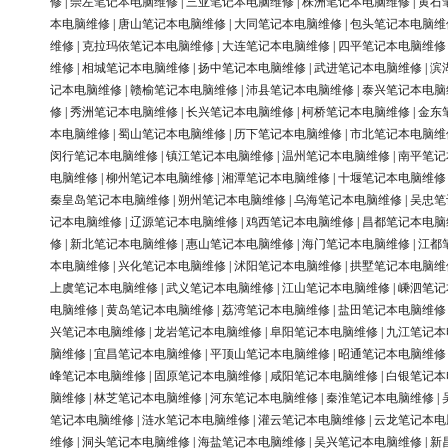
修
|
崇左笔记本电脑维修
|
三亚笔记本电脑维修
|
株洲笔记本电脑维修
|
黄石
本电脑维修
|
唐山笔记本电脑维修
|
大同笔记本电脑维修
|
包头笔记本电脑维
维修
|
克拉玛依笔记本电脑维修
|
大连笔记本电脑维修
|
四平笔记本电脑维修
维修
|
相城笔记本电脑维修
|
扬中笔记本电脑维修
|
武进笔记本电脑维修
|
滨
记本电脑维修
|
赣榆笔记本电脑维修
|
沛县笔记本电脑维修
|
泰兴笔记本电脑
修
|
秀洲笔记本电脑维修
|
长兴笔记本电脑维修
|
柯桥笔记本电脑维修
|
金东
本电脑维修
|
蜀山笔记本电脑维修
|
历下笔记本电脑维修
|
市北笔记本电脑维
闵行笔记本电脑维修
|
镇江笔记本电脑维修
|
温州笔记本电脑维修
|
南平笔记
电脑维修
|
柳州笔记本电脑维修
|
湘潭笔记本电脑维修
|
十堰笔记本电脑维修
秦皇岛笔记本电脑维修
|
朔州笔记本电脑维修
|
乌海笔记本电脑维修
|
吴忠笔
记本电脑维修
|
辽源笔记本电脑维修
|
鸡西笔记本电脑维修
|
昌都笔记本电脑
修
|
新北笔记本电脑维修
|
惠山笔记本电脑维修
|
海门笔记本电脑维修
|
江都
本电脑维修
|
兴化笔记本电脑维修
|
沭阳笔记本电脑维修
|
拱墅笔记本电脑维
上虞笔记本电脑维修
|
武义笔记本电脑维修
|
江山笔记本电脑维修
|
嵊泗笔记
电脑维修
|
黄岛笔记本电脑维修
|
荔湾笔记本电脑维修
|
盐田笔记本电脑维修
兴笔记本电脑维修
|
龙岩笔记本电脑维修
|
阜阳笔记本电脑维修
|
九江笔记本
脑维修
|
宜昌笔记本电脑维修
|
平顶山笔记本电脑维修
|
昭通笔记本电脑维修
峰笔记本电脑维修
|
固原笔记本电脑维修
|
咸阳笔记本电脑维修
|
白银笔记本
脑维修
|
林芝笔记本电脑维修
|
河东笔记本电脑维修
|
秦淮笔记本电脑维修
|
笔记本电脑维修
|
涟水笔记本电脑维修
|
灌云笔记本电脑维修
|
云龙笔记本电
维修
|
洞头笔记本电脑维修
|
海盐笔记本电脑维修
|
吴兴笔记本电脑维修
|
新