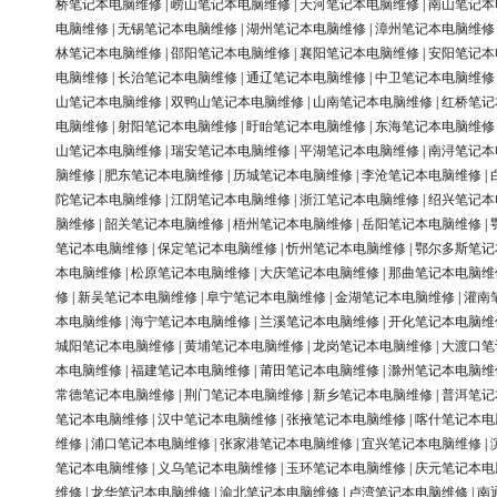
桥笔记本电脑维修
|
崂山笔记本电脑维修
|
天河笔记本电脑维修
|
南山笔记本
电脑维修
|
无锡笔记本电脑维修
|
湖州笔记本电脑维修
|
漳州笔记本电脑维修
林笔记本电脑维修
|
邵阳笔记本电脑维修
|
襄阳笔记本电脑维修
|
安阳笔记本
电脑维修
|
长治笔记本电脑维修
|
通辽笔记本电脑维修
|
中卫笔记本电脑维修
山笔记本电脑维修
|
双鸭山笔记本电脑维修
|
山南笔记本电脑维修
|
红桥笔记
电脑维修
|
射阳笔记本电脑维修
|
盱眙笔记本电脑维修
|
东海笔记本电脑维修
山笔记本电脑维修
|
瑞安笔记本电脑维修
|
平湖笔记本电脑维修
|
南浔笔记本
脑维修
|
肥东笔记本电脑维修
|
历城笔记本电脑维修
|
李沧笔记本电脑维修
|
陀笔记本电脑维修
|
江阴笔记本电脑维修
|
浙江笔记本电脑维修
|
绍兴笔记本
脑维修
|
韶关笔记本电脑维修
|
梧州笔记本电脑维修
|
岳阳笔记本电脑维修
|
笔记本电脑维修
|
保定笔记本电脑维修
|
忻州笔记本电脑维修
|
鄂尔多斯笔记
本电脑维修
|
松原笔记本电脑维修
|
大庆笔记本电脑维修
|
那曲笔记本电脑维
修
|
新吴笔记本电脑维修
|
阜宁笔记本电脑维修
|
金湖笔记本电脑维修
|
灌南
本电脑维修
|
海宁笔记本电脑维修
|
兰溪笔记本电脑维修
|
开化笔记本电脑维
城阳笔记本电脑维修
|
黄埔笔记本电脑维修
|
龙岗笔记本电脑维修
|
大渡口笔
本电脑维修
|
福建笔记本电脑维修
|
莆田笔记本电脑维修
|
滁州笔记本电脑维
常德笔记本电脑维修
|
荆门笔记本电脑维修
|
新乡笔记本电脑维修
|
普洱笔记
笔记本电脑维修
|
汉中笔记本电脑维修
|
张掖笔记本电脑维修
|
喀什笔记本电
维修
|
浦口笔记本电脑维修
|
张家港笔记本电脑维修
|
宜兴笔记本电脑维修
|
笔记本电脑维修
|
义乌笔记本电脑维修
|
玉环笔记本电脑维修
|
庆元笔记本电
维修
|
龙华笔记本电脑维修
|
渝北笔记本电脑维修
|
卢湾笔记本电脑维修
|
南