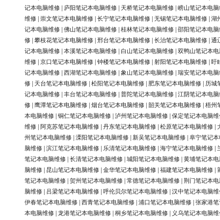
记本电脑维修
|
庐阳笔记本电脑维修
|
天桥笔记本电脑维修
|
崂山笔记本电脑
维修
|
崇文笔记本电脑维修
|
长宁笔记本电脑维修
|
无锡笔记本电脑维修
|
湖
记本电脑维修
|
佛山笔记本电脑维修
|
桂林笔记本电脑维修
|
邵阳笔记本电脑
修
|
攀枝花笔记本电脑维修
|
邢台笔记本电脑维修
|
长治笔记本电脑维修
|
通
记本电脑维修
|
本溪笔记本电脑维修
|
白山笔记本电脑维修
|
双鸭山笔记本电
维修
|
京口笔记本电脑维修
|
钟楼笔记本电脑维修
|
射阳笔记本电脑维修
|
盱
记本电脑维修
|
西湖笔记本电脑维修
|
象山笔记本电脑维修
|
瑞安笔记本电脑
修
|
天台笔记本电脑维修
|
松阳笔记本电脑维修
|
肥东笔记本电脑维修
|
历城
记本电脑维修
|
丰台笔记本电脑维修
|
普陀笔记本电脑维修
|
江阴笔记本电脑
修
|
鹰潭笔记本电脑维修
|
烟台笔记本电脑维修
|
韶关笔记本电脑维修
|
梧州
本电脑维修
|
铜仁笔记本电脑维修
|
泸州笔记本电脑维修
|
保定笔记本电脑维
维修
|
阿克苏笔记本电脑维修
|
丹东笔记本电脑维修
|
松原笔记本电脑维修
|
州笔记本电脑维修
|
溧阳笔记本电脑维修
|
新吴笔记本电脑维修
|
阜宁笔记本
脑维修
|
滨江笔记本电脑维修
|
乐清笔记本电脑维修
|
海宁笔记本电脑维修
|
笔记本电脑维修
|
长清笔记本电脑维修
|
城阳笔记本电脑维修
|
黄埔笔记本电
脑维修
|
昆山笔记本电脑维修
|
金华笔记本电脑维修
|
福建笔记本电脑维修
|
笔记本电脑维修
|
贺州笔记本电脑维修
|
常德笔记本电脑维修
|
荆门笔记本电
脑维修
|
吕梁笔记本电脑维修
|
呼伦贝尔笔记本电脑维修
|
汉中笔记本电脑维
伊春笔记本电脑维修
|
西青笔记本电脑维修
|
浦口笔记本电脑维修
|
张家港笔
本电脑维修
|
龙港笔记本电脑维修
|
桐乡笔记本电脑维修
|
义乌笔记本电脑维