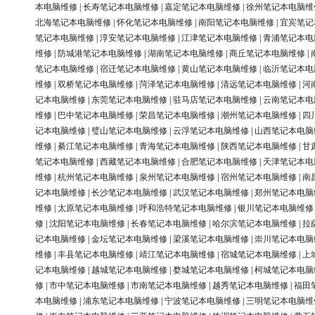
本电脑维修
|
长寿笔记本电脑维修
|
嘉定笔记本电脑维修
|
徐州笔记本电脑维
北海笔记本电脑维修
|
怀化笔记本电脑维修
|
南阳笔记本电脑维修
|
宜宾笔记
笔记本电脑维修
|
淳安笔记本电脑维修
|
江津笔记本电脑维修
|
青浦笔记本电
维修
|
防城港笔记本电脑维修
|
湖南笔记本电脑维修
|
商丘笔记本电脑维修
|
笔记本电脑维修
|
宿迁笔记本电脑维修
|
黄山笔记本电脑维修
|
临沂笔记本电
维修
|
双桥笔记本电脑维修
|
菏泽笔记本电脑维修
|
清远笔记本电脑维修
|
河
记本电脑维修
|
东莞笔记本电脑维修
|
驻马店笔记本电脑维修
|
云南笔记本电
维修
|
巴中笔记本电脑维修
|
荣昌笔记本电脑维修
|
潮州笔记本电脑维修
|
四
记本电脑维修
|
璧山笔记本电脑维修
|
云浮笔记本电脑维修
|
山西笔记本电脑
维修
|
綦江笔记本电脑维修
|
青海笔记本电脑维修
|
陕西笔记本电脑维修
|
甘
笔记本电脑维修
|
西藏笔记本电脑维修
|
合肥笔记本电脑维修
|
天津笔记本电
维修
|
杭州笔记本电脑维修
|
泉州笔记本电脑维修
|
宿州笔记本电脑维修
|
南
记本电脑维修
|
长沙笔记本电脑维修
|
武汉笔记本电脑维修
|
郑州笔记本电脑
维修
|
太原笔记本电脑维修
|
呼和浩特笔记本电脑维修
|
银川笔记本电脑维修
修
|
沈阳笔记本电脑维修
|
长春笔记本电脑维修
|
哈尔滨笔记本电脑维修
|
拉
记本电脑维修
|
金坛笔记本电脑维修
|
梁溪笔记本电脑维修
|
崇川笔记本电脑
维修
|
丰县笔记本电脑维修
|
靖江笔记本电脑维修
|
宿城笔记本电脑维修
|
上
记本电脑维修
|
越城笔记本电脑维修
|
婺城笔记本电脑维修
|
柯城笔记本电脑
修
|
市中笔记本电脑维修
|
市南笔记本电脑维修
|
越秀笔记本电脑维修
|
福田
本电脑维修
|
浦东笔记本电脑维修
|
宁波笔记本电脑维修
|
三明笔记本电脑维