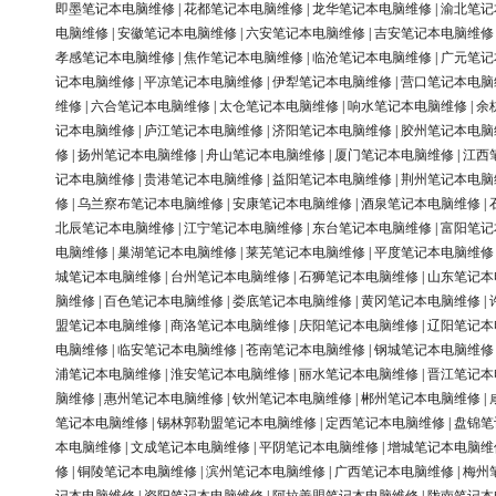
即墨笔记本电脑维修
|
花都笔记本电脑维修
|
龙华笔记本电脑维修
|
渝北笔记
电脑维修
|
安徽笔记本电脑维修
|
六安笔记本电脑维修
|
吉安笔记本电脑维修
孝感笔记本电脑维修
|
焦作笔记本电脑维修
|
临沧笔记本电脑维修
|
广元笔记
记本电脑维修
|
平凉笔记本电脑维修
|
伊犁笔记本电脑维修
|
营口笔记本电脑
维修
|
六合笔记本电脑维修
|
太仓笔记本电脑维修
|
响水笔记本电脑维修
|
余
记本电脑维修
|
庐江笔记本电脑维修
|
济阳笔记本电脑维修
|
胶州笔记本电脑
修
|
扬州笔记本电脑维修
|
舟山笔记本电脑维修
|
厦门笔记本电脑维修
|
江西
记本电脑维修
|
贵港笔记本电脑维修
|
益阳笔记本电脑维修
|
荆州笔记本电脑
修
|
乌兰察布笔记本电脑维修
|
安康笔记本电脑维修
|
酒泉笔记本电脑维修
|
北辰笔记本电脑维修
|
江宁笔记本电脑维修
|
东台笔记本电脑维修
|
富阳笔记
电脑维修
|
巢湖笔记本电脑维修
|
莱芜笔记本电脑维修
|
平度笔记本电脑维修
城笔记本电脑维修
|
台州笔记本电脑维修
|
石狮笔记本电脑维修
|
山东笔记本
脑维修
|
百色笔记本电脑维修
|
娄底笔记本电脑维修
|
黄冈笔记本电脑维修
|
盟笔记本电脑维修
|
商洛笔记本电脑维修
|
庆阳笔记本电脑维修
|
辽阳笔记本
电脑维修
|
临安笔记本电脑维修
|
苍南笔记本电脑维修
|
钢城笔记本电脑维修
浦笔记本电脑维修
|
淮安笔记本电脑维修
|
丽水笔记本电脑维修
|
晋江笔记本
脑维修
|
惠州笔记本电脑维修
|
钦州笔记本电脑维修
|
郴州笔记本电脑维修
|
笔记本电脑维修
|
锡林郭勒盟笔记本电脑维修
|
定西笔记本电脑维修
|
盘锦笔
本电脑维修
|
文成笔记本电脑维修
|
平阴笔记本电脑维修
|
增城笔记本电脑维
修
|
铜陵笔记本电脑维修
|
滨州笔记本电脑维修
|
广西笔记本电脑维修
|
梅州