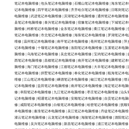
笔记本电脑维修
|
包头笔记本电脑维修
|
石嘴山笔记本电脑维修
|
海东笔记本
记本电脑维修
|
四平笔记本电脑维修
|
齐齐哈尔笔记本电脑维修
|
日喀则笔记
电脑维修
|
武进笔记本电脑维修
|
滨湖笔记本电脑维修
|
通州笔记本电脑维修
县笔记本电脑维修
|
泰兴笔记本电脑维修
|
宿豫笔记本电脑维修
|
下城笔记本
脑维修
|
柯桥笔记本电脑维修
|
金东笔记本电脑维修
|
衢江笔记本电脑维修
|
笔记本电脑维修
|
市北笔记本电脑维修
|
海珠笔记本电脑维修
|
罗湖笔记本电
维修
|
温州笔记本电脑维修
|
南平笔记本电脑维修
|
亳州笔记本电脑维修
|
萍
记本电脑维修
|
十堰笔记本电脑维修
|
洛阳笔记本电脑维修
|
玉溪笔记本电脑
脑维修
|
乌海笔记本电脑维修
|
吴忠笔记本电脑维修
|
宝鸡笔记本电脑维修
|
西笔记本电脑维修
|
昌都笔记本电脑维修
|
南开笔记本电脑维修
|
建邺笔记本
脑维修
|
海门笔记本电脑维修
|
江都笔记本电脑维修
|
大丰笔记本电脑维修
|
笔记本电脑维修
|
拱墅笔记本电脑维修
|
奉化笔记本电脑维修
|
瓯海笔记本电
维修
|
江山笔记本电脑维修
|
嵊泗笔记本电脑维修
|
椒江笔记本电脑维修
|
缙
记本电脑维修
|
盐田笔记本电脑维修
|
南岸笔记本电脑维修
|
海定笔记本电脑
修
|
阜阳笔记本电脑维修
|
九江笔记本电脑维修
|
枣庄笔记本电脑维修
|
汕头
记本电脑维修
|
昭通笔记本电脑维修
|
安顺笔记本电脑维修
|
自贡笔记本电脑
修
|
咸阳笔记本电脑维修
|
白银笔记本电脑维修
|
哈密笔记本电脑维修
|
抚顺
本电脑维修
|
秦淮笔记本电脑维修
|
吴江笔记本电脑维修
|
丹徒笔记本电脑维
灌云笔记本电脑维修
|
云龙笔记本电脑维修
|
海陵笔记本电脑维修
|
泗阳笔记
电脑维修
|
吴兴笔记本电脑维修
|
新昌笔记本电脑维修
|
浦江笔记本电脑维修