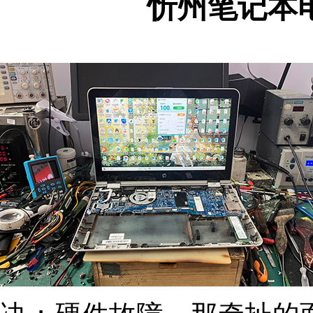
忻州笔记本