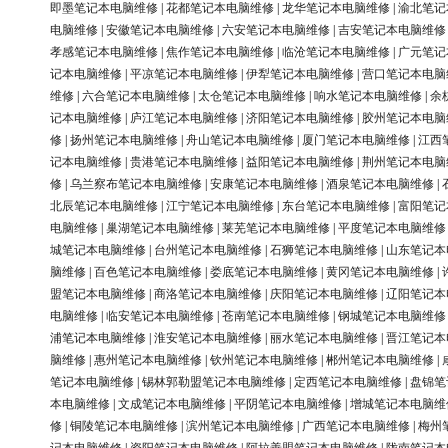
即墨笔记本电脑维修
|
花都笔记本电脑维修
|
龙华笔记本电脑维修
|
渝北笔记
电脑维修
|
安徽笔记本电脑维修
|
六安笔记本电脑维修
|
吉安笔记本电脑维修
孝感笔记本电脑维修
|
焦作笔记本电脑维修
|
临沧笔记本电脑维修
|
广元笔记
记本电脑维修
|
平凉笔记本电脑维修
|
伊犁笔记本电脑维修
|
营口笔记本电脑
维修
|
六合笔记本电脑维修
|
太仓笔记本电脑维修
|
响水笔记本电脑维修
|
余
记本电脑维修
|
庐江笔记本电脑维修
|
济阳笔记本电脑维修
|
胶州笔记本电脑
修
|
扬州笔记本电脑维修
|
舟山笔记本电脑维修
|
厦门笔记本电脑维修
|
江西
记本电脑维修
|
贵港笔记本电脑维修
|
益阳笔记本电脑维修
|
荆州笔记本电脑
修
|
乌兰察布笔记本电脑维修
|
安康笔记本电脑维修
|
酒泉笔记本电脑维修
|
北辰笔记本电脑维修
|
江宁笔记本电脑维修
|
东台笔记本电脑维修
|
富阳笔记
电脑维修
|
巢湖笔记本电脑维修
|
莱芜笔记本电脑维修
|
平度笔记本电脑维修
城笔记本电脑维修
|
台州笔记本电脑维修
|
石狮笔记本电脑维修
|
山东笔记本
脑维修
|
百色笔记本电脑维修
|
娄底笔记本电脑维修
|
黄冈笔记本电脑维修
|
盟笔记本电脑维修
|
商洛笔记本电脑维修
|
庆阳笔记本电脑维修
|
辽阳笔记本
电脑维修
|
临安笔记本电脑维修
|
苍南笔记本电脑维修
|
钢城笔记本电脑维修
浦笔记本电脑维修
|
淮安笔记本电脑维修
|
丽水笔记本电脑维修
|
晋江笔记本
脑维修
|
惠州笔记本电脑维修
|
钦州笔记本电脑维修
|
郴州笔记本电脑维修
|
笔记本电脑维修
|
锡林郭勒盟笔记本电脑维修
|
定西笔记本电脑维修
|
盘锦笔
本电脑维修
|
文成笔记本电脑维修
|
平阴笔记本电脑维修
|
增城笔记本电脑维
修
|
铜陵笔记本电脑维修
|
滨州笔记本电脑维修
|
广西笔记本电脑维修
|
梅州