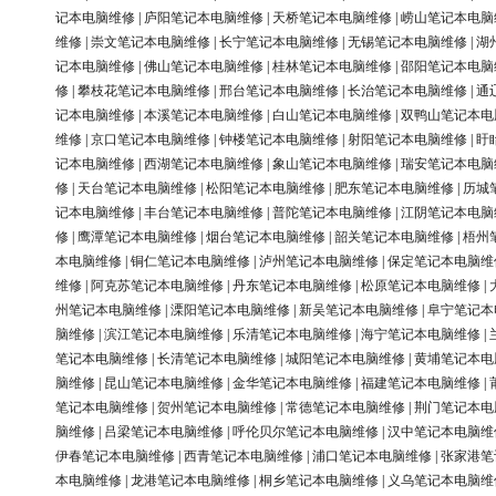
记本电脑维修
|
庐阳笔记本电脑维修
|
天桥笔记本电脑维修
|
崂山笔记本电脑
维修
|
崇文笔记本电脑维修
|
长宁笔记本电脑维修
|
无锡笔记本电脑维修
|
湖
记本电脑维修
|
佛山笔记本电脑维修
|
桂林笔记本电脑维修
|
邵阳笔记本电脑
修
|
攀枝花笔记本电脑维修
|
邢台笔记本电脑维修
|
长治笔记本电脑维修
|
通
记本电脑维修
|
本溪笔记本电脑维修
|
白山笔记本电脑维修
|
双鸭山笔记本电
维修
|
京口笔记本电脑维修
|
钟楼笔记本电脑维修
|
射阳笔记本电脑维修
|
盱
记本电脑维修
|
西湖笔记本电脑维修
|
象山笔记本电脑维修
|
瑞安笔记本电脑
修
|
天台笔记本电脑维修
|
松阳笔记本电脑维修
|
肥东笔记本电脑维修
|
历城
记本电脑维修
|
丰台笔记本电脑维修
|
普陀笔记本电脑维修
|
江阴笔记本电脑
修
|
鹰潭笔记本电脑维修
|
烟台笔记本电脑维修
|
韶关笔记本电脑维修
|
梧州
本电脑维修
|
铜仁笔记本电脑维修
|
泸州笔记本电脑维修
|
保定笔记本电脑维
维修
|
阿克苏笔记本电脑维修
|
丹东笔记本电脑维修
|
松原笔记本电脑维修
|
州笔记本电脑维修
|
溧阳笔记本电脑维修
|
新吴笔记本电脑维修
|
阜宁笔记本
脑维修
|
滨江笔记本电脑维修
|
乐清笔记本电脑维修
|
海宁笔记本电脑维修
|
笔记本电脑维修
|
长清笔记本电脑维修
|
城阳笔记本电脑维修
|
黄埔笔记本电
脑维修
|
昆山笔记本电脑维修
|
金华笔记本电脑维修
|
福建笔记本电脑维修
|
笔记本电脑维修
|
贺州笔记本电脑维修
|
常德笔记本电脑维修
|
荆门笔记本电
脑维修
|
吕梁笔记本电脑维修
|
呼伦贝尔笔记本电脑维修
|
汉中笔记本电脑维
伊春笔记本电脑维修
|
西青笔记本电脑维修
|
浦口笔记本电脑维修
|
张家港笔
本电脑维修
|
龙港笔记本电脑维修
|
桐乡笔记本电脑维修
|
义乌笔记本电脑维