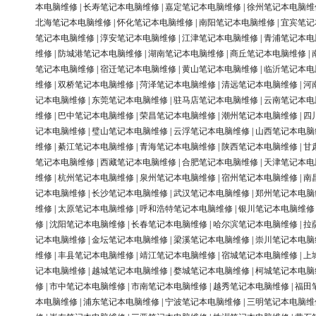
本电脑维修
|
长寿笔记本电脑维修
|
嘉定笔记本电脑维修
|
徐州笔记本电脑维
北海笔记本电脑维修
|
怀化笔记本电脑维修
|
南阳笔记本电脑维修
|
宜宾笔记
笔记本电脑维修
|
淳安笔记本电脑维修
|
江津笔记本电脑维修
|
青浦笔记本电
维修
|
防城港笔记本电脑维修
|
湖南笔记本电脑维修
|
商丘笔记本电脑维修
|
笔记本电脑维修
|
宿迁笔记本电脑维修
|
黄山笔记本电脑维修
|
临沂笔记本电
维修
|
双桥笔记本电脑维修
|
菏泽笔记本电脑维修
|
清远笔记本电脑维修
|
河
记本电脑维修
|
东莞笔记本电脑维修
|
驻马店笔记本电脑维修
|
云南笔记本电
维修
|
巴中笔记本电脑维修
|
荣昌笔记本电脑维修
|
潮州笔记本电脑维修
|
四
记本电脑维修
|
璧山笔记本电脑维修
|
云浮笔记本电脑维修
|
山西笔记本电脑
维修
|
綦江笔记本电脑维修
|
青海笔记本电脑维修
|
陕西笔记本电脑维修
|
甘
笔记本电脑维修
|
西藏笔记本电脑维修
|
合肥笔记本电脑维修
|
天津笔记本电
维修
|
杭州笔记本电脑维修
|
泉州笔记本电脑维修
|
宿州笔记本电脑维修
|
南
记本电脑维修
|
长沙笔记本电脑维修
|
武汉笔记本电脑维修
|
郑州笔记本电脑
维修
|
太原笔记本电脑维修
|
呼和浩特笔记本电脑维修
|
银川笔记本电脑维修
修
|
沈阳笔记本电脑维修
|
长春笔记本电脑维修
|
哈尔滨笔记本电脑维修
|
拉
记本电脑维修
|
金坛笔记本电脑维修
|
梁溪笔记本电脑维修
|
崇川笔记本电脑
维修
|
丰县笔记本电脑维修
|
靖江笔记本电脑维修
|
宿城笔记本电脑维修
|
上
记本电脑维修
|
越城笔记本电脑维修
|
婺城笔记本电脑维修
|
柯城笔记本电脑
修
|
市中笔记本电脑维修
|
市南笔记本电脑维修
|
越秀笔记本电脑维修
|
福田
本电脑维修
|
浦东笔记本电脑维修
|
宁波笔记本电脑维修
|
三明笔记本电脑维