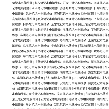
笔记本电脑维修
|
包头笔记本电脑维修
|
石嘴山笔记本电脑维修
|
海东笔记本
记本电脑维修
|
四平笔记本电脑维修
|
齐齐哈尔笔记本电脑维修
|
日喀则笔记
电脑维修
|
武进笔记本电脑维修
|
滨湖笔记本电脑维修
|
通州笔记本电脑维修
县笔记本电脑维修
|
泰兴笔记本电脑维修
|
宿豫笔记本电脑维修
|
下城笔记本
脑维修
|
柯桥笔记本电脑维修
|
金东笔记本电脑维修
|
衢江笔记本电脑维修
|
笔记本电脑维修
|
市北笔记本电脑维修
|
海珠笔记本电脑维修
|
罗湖笔记本电
维修
|
温州笔记本电脑维修
|
南平笔记本电脑维修
|
亳州笔记本电脑维修
|
萍
记本电脑维修
|
十堰笔记本电脑维修
|
洛阳笔记本电脑维修
|
玉溪笔记本电脑
脑维修
|
乌海笔记本电脑维修
|
吴忠笔记本电脑维修
|
宝鸡笔记本电脑维修
|
西笔记本电脑维修
|
昌都笔记本电脑维修
|
南开笔记本电脑维修
|
建邺笔记本
脑维修
|
海门笔记本电脑维修
|
江都笔记本电脑维修
|
大丰笔记本电脑维修
|
笔记本电脑维修
|
拱墅笔记本电脑维修
|
奉化笔记本电脑维修
|
瓯海笔记本电
维修
|
江山笔记本电脑维修
|
嵊泗笔记本电脑维修
|
椒江笔记本电脑维修
|
缙
记本电脑维修
|
盐田笔记本电脑维修
|
南岸笔记本电脑维修
|
海定笔记本电脑
修
|
阜阳笔记本电脑维修
|
九江笔记本电脑维修
|
枣庄笔记本电脑维修
|
汕头
记本电脑维修
|
昭通笔记本电脑维修
|
安顺笔记本电脑维修
|
自贡笔记本电脑
修
|
咸阳笔记本电脑维修
|
白银笔记本电脑维修
|
哈密笔记本电脑维修
|
抚顺
本电脑维修
|
秦淮笔记本电脑维修
|
吴江笔记本电脑维修
|
丹徒笔记本电脑维
灌云笔记本电脑维修
|
云龙笔记本电脑维修
|
海陵笔记本电脑维修
|
泗阳笔记
电脑维修
|
吴兴笔记本电脑维修
|
新昌笔记本电脑维修
|
浦江笔记本电脑维修