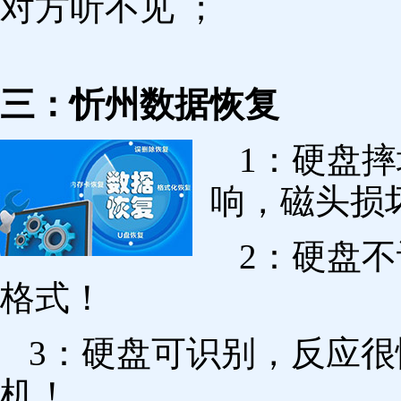
对方听不见 ；
三：忻州数据恢复
1：硬盘
响，磁头损
2：硬盘
格式！
3：硬盘可识别，反应
机！