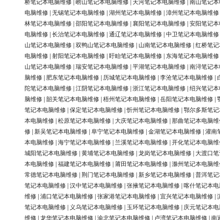
桥笔记本电脑维修
|
崂山笔记本电脑维修
|
天河笔记本电脑维修
|
南山笔记本
电脑维修
|
无锡笔记本电脑维修
|
湖州笔记本电脑维修
|
漳州笔记本电脑维修
林笔记本电脑维修
|
邵阳笔记本电脑维修
|
襄阳笔记本电脑维修
|
安阳笔记本
电脑维修
|
长治笔记本电脑维修
|
通辽笔记本电脑维修
|
中卫笔记本电脑维修
山笔记本电脑维修
|
双鸭山笔记本电脑维修
|
山南笔记本电脑维修
|
红桥笔记
电脑维修
|
射阳笔记本电脑维修
|
盱眙笔记本电脑维修
|
东海笔记本电脑维修
山笔记本电脑维修
|
瑞安笔记本电脑维修
|
平湖笔记本电脑维修
|
南浔笔记本
脑维修
|
肥东笔记本电脑维修
|
历城笔记本电脑维修
|
李沧笔记本电脑维修
|
陀笔记本电脑维修
|
江阴笔记本电脑维修
|
浙江笔记本电脑维修
|
绍兴笔记本
脑维修
|
韶关笔记本电脑维修
|
梧州笔记本电脑维修
|
岳阳笔记本电脑维修
|
笔记本电脑维修
|
保定笔记本电脑维修
|
忻州笔记本电脑维修
|
鄂尔多斯笔记
本电脑维修
|
松原笔记本电脑维修
|
大庆笔记本电脑维修
|
那曲笔记本电脑维
修
|
新吴笔记本电脑维修
|
阜宁笔记本电脑维修
|
金湖笔记本电脑维修
|
灌南
本电脑维修
|
海宁笔记本电脑维修
|
兰溪笔记本电脑维修
|
开化笔记本电脑维
城阳笔记本电脑维修
|
黄埔笔记本电脑维修
|
龙岗笔记本电脑维修
|
大渡口笔
本电脑维修
|
福建笔记本电脑维修
|
莆田笔记本电脑维修
|
滁州笔记本电脑维
常德笔记本电脑维修
|
荆门笔记本电脑维修
|
新乡笔记本电脑维修
|
普洱笔记
笔记本电脑维修
|
汉中笔记本电脑维修
|
张掖笔记本电脑维修
|
喀什笔记本电
维修
|
浦口笔记本电脑维修
|
张家港笔记本电脑维修
|
宜兴笔记本电脑维修
|
笔记本电脑维修
|
义乌笔记本电脑维修
|
玉环笔记本电脑维修
|
庆元笔记本电
维修
|
龙华笔记本电脑维修
|
渝北笔记本电脑维修
|
卢湾笔记本电脑维修
|
南