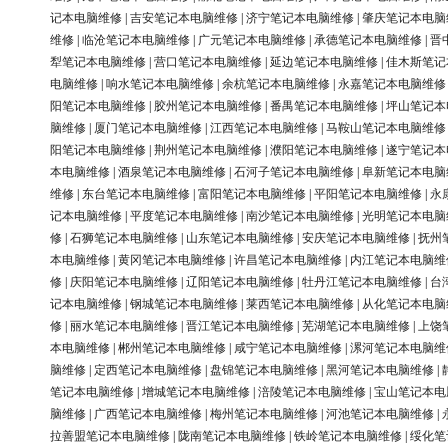
记本电脑维修
|
吉安笔记本电脑维修
|
济宁笔记本电脑维修
|
肇庆笔记本电脑
维修
|
临沧笔记本电脑维修
|
广元笔记本电脑维修
|
承德笔记本电脑维修
|
晋
犁笔记本电脑维修
|
营口笔记本电脑维修
|
延边笔记本电脑维修
|
佳木斯笔记
电脑维修
|
响水笔记本电脑维修
|
余杭笔记本电脑维修
|
永嘉笔记本电脑维修
阳笔记本电脑维修
|
胶州笔记本电脑维修
|
番禺笔记本电脑维修
|
坪山笔记本
脑维修
|
厦门笔记本电脑维修
|
江西笔记本电脑维修
|
马鞍山笔记本电脑维修
阳笔记本电脑维修
|
荆州笔记本电脑维修
|
濮阳笔记本电脑维修
|
遂宁笔记本
本电脑维修
|
酒泉笔记本电脑维修
|
石河子笔记本电脑维修
|
阜新笔记本电脑
维修
|
东台笔记本电脑维修
|
富阳笔记本电脑维修
|
平阳笔记本电脑维修
|
永
记本电脑维修
|
平度笔记本电脑维修
|
南沙笔记本电脑维修
|
光明笔记本电脑
修
|
石狮笔记本电脑维修
|
山东笔记本电脑维修
|
安庆笔记本电脑维修
|
抚州
本电脑维修
|
黄冈笔记本电脑维修
|
许昌笔记本电脑维修
|
内江笔记本电脑维
修
|
庆阳笔记本电脑维修
|
辽阳笔记本电脑维修
|
牡丹江笔记本电脑维修
|
台
记本电脑维修
|
钢城笔记本电脑维修
|
莱西笔记本电脑维修
|
从化笔记本电脑
修
|
丽水笔记本电脑维修
|
晋江笔记本电脑维修
|
芜湖笔记本电脑维修
|
上饶
本电脑维修
|
郴州笔记本电脑维修
|
咸宁笔记本电脑维修
|
漯河笔记本电脑维
脑维修
|
定西笔记本电脑维修
|
盘锦笔记本电脑维修
|
黑河笔记本电脑维修
|
笔记本电脑维修
|
增城笔记本电脑维修
|
涪陵笔记本电脑维修
|
宝山笔记本电
脑维修
|
广西笔记本电脑维修
|
梅州笔记本电脑维修
|
河池笔记本电脑维修
|
拉善盟笔记本电脑维修
|
陇南笔记本电脑维修
|
铁岭笔记本电脑维修
|
绥化笔