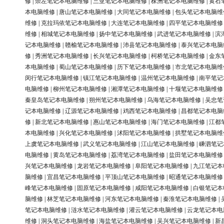
修
|
崇左笔记本电脑维修
|
三亚笔记本电脑维修
|
株洲笔记本电脑维修
|
黄石
本电脑维修
|
唐山笔记本电脑维修
|
大同笔记本电脑维修
|
包头笔记本电脑维
维修
|
克拉玛依笔记本电脑维修
|
大连笔记本电脑维修
|
四平笔记本电脑维修
维修
|
相城笔记本电脑维修
|
扬中笔记本电脑维修
|
武进笔记本电脑维修
|
滨
记本电脑维修
|
赣榆笔记本电脑维修
|
沛县笔记本电脑维修
|
泰兴笔记本电脑
修
|
秀洲笔记本电脑维修
|
长兴笔记本电脑维修
|
柯桥笔记本电脑维修
|
金东
本电脑维修
|
蜀山笔记本电脑维修
|
历下笔记本电脑维修
|
市北笔记本电脑维
闵行笔记本电脑维修
|
镇江笔记本电脑维修
|
温州笔记本电脑维修
|
南平笔记
电脑维修
|
柳州笔记本电脑维修
|
湘潭笔记本电脑维修
|
十堰笔记本电脑维修
秦皇岛笔记本电脑维修
|
朔州笔记本电脑维修
|
乌海笔记本电脑维修
|
吴忠笔
记本电脑维修
|
辽源笔记本电脑维修
|
鸡西笔记本电脑维修
|
昌都笔记本电脑
修
|
新北笔记本电脑维修
|
惠山笔记本电脑维修
|
海门笔记本电脑维修
|
江都
本电脑维修
|
兴化笔记本电脑维修
|
沭阳笔记本电脑维修
|
拱墅笔记本电脑维
上虞笔记本电脑维修
|
武义笔记本电脑维修
|
江山笔记本电脑维修
|
嵊泗笔记
电脑维修
|
黄岛笔记本电脑维修
|
荔湾笔记本电脑维修
|
盐田笔记本电脑维修
兴笔记本电脑维修
|
龙岩笔记本电脑维修
|
阜阳笔记本电脑维修
|
九江笔记本
脑维修
|
宜昌笔记本电脑维修
|
平顶山笔记本电脑维修
|
昭通笔记本电脑维修
峰笔记本电脑维修
|
固原笔记本电脑维修
|
咸阳笔记本电脑维修
|
白银笔记本
脑维修
|
林芝笔记本电脑维修
|
河东笔记本电脑维修
|
秦淮笔记本电脑维修
|
笔记本电脑维修
|
涟水笔记本电脑维修
|
灌云笔记本电脑维修
|
云龙笔记本电
维修
|
洞头笔记本电脑维修
|
海盐笔记本电脑维修
|
吴兴笔记本电脑维修
|
新