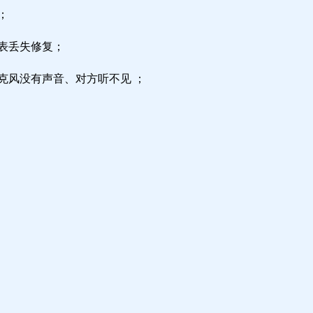
；
区表丢失修复；
克风没有声音、对方听不见 ；