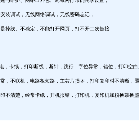
组建与维护、网络IT外包、局域网打印机共享设置；
由器安装调试，无线网络调试，无线密码忘记，
络总是掉线、不稳定，不能打开网页，打不开二次链接！
通电，卡纸，打印断线，断针，跳行，字位异常，错位，打印空白
纸异常，不联机，电路板短路，主芯片损坏，打印复印时不清晰，
印复印不清楚，经常卡纸，开机报错，打印机，复印机加粉换鼓换