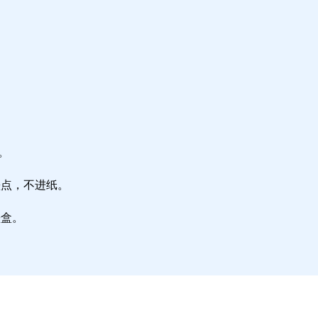
。
墨点，不进纸。
墨盒。