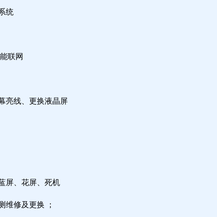
系统
不能联网
屏幕亮线、更换液晶屏
，蓝屏、花屏、死机
测维修及更换 ；