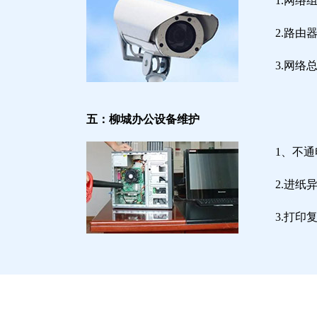
1.网络
2.路
3.网
五：柳城办公设备维护
1、不
2.进
3.打