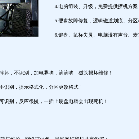
4.电脑组装、升级，免费提供攒机方案
5.硬盘故障修复，逻辑磁道划痕、分
6.键盘、鼠标失灵、电脑没有声音、麦
盘摔坏，不识别，加电异响，滴滴响，磁头损坏维修！
盘不识别，提示格式化，分区更改格式！
盘可识别，反应很慢，一插上硬盘电脑会出现死机！