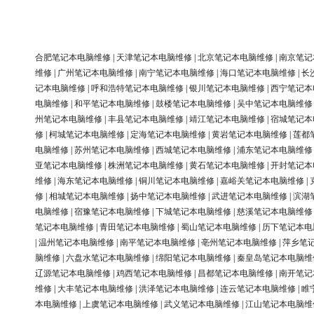
合肥笔记本电脑维修
|
天津笔记本电脑维修
|
北京笔记本电脑维修
|
南京笔记
维修
|
广州笔记本电脑维修
|
南宁笔记本电脑维修
|
海口笔记本电脑维修
|
长
记本电脑维修
|
呼和浩特笔记本电脑维修
|
银川笔记本电脑维修
|
西宁笔记本
电脑维修
|
和平笔记本电脑维修
|
鼓楼笔记本电脑维修
|
吴中笔记本电脑维修
州笔记本电脑维修
|
丰县笔记本电脑维修
|
靖江笔记本电脑维修
|
宿城笔记本
修
|
柯城笔记本电脑维修
|
定海笔记本电脑维修
|
黄岩笔记本电脑维修
|
莲都
电脑维修
|
苏州笔记本电脑维修
|
西城笔记本电脑维修
|
浦东笔记本电脑维修
亚笔记本电脑维修
|
株洲笔记本电脑维修
|
黄石笔记本电脑维修
|
开封笔记本
维修
|
海东笔记本电脑维修
|
铜川笔记本电脑维修
|
嘉峪关笔记本电脑维修
|
修
|
相城笔记本电脑维修
|
扬中笔记本电脑维修
|
武进笔记本电脑维修
|
滨湖
电脑维修
|
宿豫笔记本电脑维修
|
下城笔记本电脑维修
|
慈溪笔记本电脑维修
笔记本电脑维修
|
青田笔记本电脑维修
|
蜀山笔记本电脑维修
|
历下笔记本电
|
温州笔记本电脑维修
|
南平笔记本电脑维修
|
亳州笔记本电脑维修
|
萍乡笔
脑维修
|
六盘水笔记本电脑维修
|
绵阳笔记本电脑维修
|
秦皇岛笔记本电脑维
辽源笔记本电脑维修
|
鸡西笔记本电脑维修
|
昌都笔记本电脑维修
|
南开笔记
维修
|
大丰笔记本电脑维修
|
洪泽笔记本电脑维修
|
连云笔记本电脑维修
|
睢
本电脑维修
|
上虞笔记本电脑维修
|
武义笔记本电脑维修
|
江山笔记本电脑维