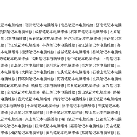
笔记本电脑维修
|
宿州笔记本电脑维修
|
南昌笔记本电脑维修
|
济南笔记本电脑
贵阳笔记本电脑维修
|
成都笔记本电脑维修
|
石家庄笔记本电脑维修
|
太原笔
阳笔记本电脑维修
|
长春笔记本电脑维修
|
哈尔滨笔记本电脑维修
|
拉萨笔记本
维修
|
邗江笔记本电脑维修
|
亭湖笔记本电脑维修
|
清江浦笔记本电脑维修
|
海
记本电脑维修
|
德清笔记本电脑维修
|
越城笔记本电脑维修
|
婺城笔记本电脑维
秀笔记本电脑维修
|
福田笔记本电脑维修
|
渝中笔记本电脑维修
|
上海笔记本
脑维修
|
青岛笔记本电脑维修
|
深圳笔记本电脑维修
|
崇左笔记本电脑维修
|
三
记本电脑维修
|
大同笔记本电脑维修
|
包头笔记本电脑维修
|
石嘴山笔记本电脑
本电脑维修
|
日喀则笔记本电脑维修
|
河西笔记本电脑维修
|
玄武笔记本电脑维
阴笔记本电脑维修
|
赣榆笔记本电脑维修
|
沛县笔记本电脑维修
|
泰兴笔记本
维修
|
金东笔记本电脑维修
|
衢江笔记本电脑维修
|
岱山笔记本电脑维修
|
路桥
本电脑维修
|
宣武笔记本电脑维修
|
闵行笔记本电脑维修
|
镇江笔记本电脑维修
笔记本电脑维修
|
十堰笔记本电脑维修
|
洛阳笔记本电脑维修
|
玉溪笔记本电
脑维修
|
金昌笔记本电脑维修
|
吐鲁番笔记本电脑维修
|
鞍山笔记本电脑维修
|
笔记本电脑维修
|
惠山笔记本电脑维修
|
海门笔记本电脑维修
|
江都笔记本电脑
奉化笔记本电脑维修
|
瓯海笔记本电脑维修
|
嘉善笔记本电脑维修
|
安吉笔记
脑维修
|
槐荫笔记本电脑维修
|
黄岛笔记本电脑维修
|
荔湾笔记本电脑维修
|
盐