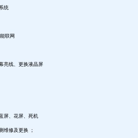
系统
不能联网
屏幕亮线、更换液晶屏
，蓝屏、花屏、死机
测维修及更换 ；