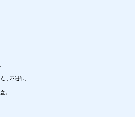
。
墨点，不进纸。
墨盒。