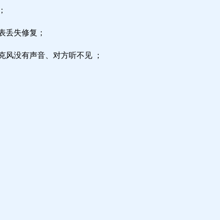
；
区表丢失修复；
克风没有声音、对方听不见 ；