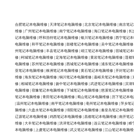
合肥笔记本电脑维修
|
天津笔记本电脑维修
|
北京笔记本电脑维修
|
南京笔记
维修
|
广州笔记本电脑维修
|
南宁笔记本电脑维修
|
海口笔记本电脑维修
|
长
记本电脑维修
|
呼和浩特笔记本电脑维修
|
银川笔记本电脑维修
|
西宁笔记本
电脑维修
|
和平笔记本电脑维修
|
鼓楼笔记本电脑维修
|
吴中笔记本电脑维修
州笔记本电脑维修
|
丰县笔记本电脑维修
|
靖江笔记本电脑维修
|
宿城笔记本
修
|
柯城笔记本电脑维修
|
定海笔记本电脑维修
|
黄岩笔记本电脑维修
|
莲都
电脑维修
|
苏州笔记本电脑维修
|
西城笔记本电脑维修
|
浦东笔记本电脑维修
亚笔记本电脑维修
|
株洲笔记本电脑维修
|
黄石笔记本电脑维修
|
开封笔记本
维修
|
海东笔记本电脑维修
|
铜川笔记本电脑维修
|
嘉峪关笔记本电脑维修
|
修
|
相城笔记本电脑维修
|
扬中笔记本电脑维修
|
武进笔记本电脑维修
|
滨湖
电脑维修
|
宿豫笔记本电脑维修
|
下城笔记本电脑维修
|
慈溪笔记本电脑维修
笔记本电脑维修
|
青田笔记本电脑维修
|
蜀山笔记本电脑维修
|
历下笔记本电
|
温州笔记本电脑维修
|
南平笔记本电脑维修
|
亳州笔记本电脑维修
|
萍乡笔
脑维修
|
六盘水笔记本电脑维修
|
绵阳笔记本电脑维修
|
秦皇岛笔记本电脑维
辽源笔记本电脑维修
|
鸡西笔记本电脑维修
|
昌都笔记本电脑维修
|
南开笔记
维修
|
大丰笔记本电脑维修
|
洪泽笔记本电脑维修
|
连云笔记本电脑维修
|
睢
本电脑维修
|
上虞笔记本电脑维修
|
武义笔记本电脑维修
|
江山笔记本电脑维