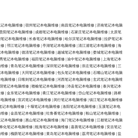
笔记本电脑维修
|
宿州笔记本电脑维修
|
南昌笔记本电脑维修
|
济南笔记本电脑
贵阳笔记本电脑维修
|
成都笔记本电脑维修
|
石家庄笔记本电脑维修
|
太原笔
阳笔记本电脑维修
|
长春笔记本电脑维修
|
哈尔滨笔记本电脑维修
|
拉萨笔记本
维修
|
邗江笔记本电脑维修
|
亭湖笔记本电脑维修
|
清江浦笔记本电脑维修
|
海
记本电脑维修
|
德清笔记本电脑维修
|
越城笔记本电脑维修
|
婺城笔记本电脑维
秀笔记本电脑维修
|
福田笔记本电脑维修
|
渝中笔记本电脑维修
|
上海笔记本
脑维修
|
青岛笔记本电脑维修
|
深圳笔记本电脑维修
|
崇左笔记本电脑维修
|
三
记本电脑维修
|
大同笔记本电脑维修
|
包头笔记本电脑维修
|
石嘴山笔记本电脑
本电脑维修
|
日喀则笔记本电脑维修
|
河西笔记本电脑维修
|
玄武笔记本电脑维
阴笔记本电脑维修
|
赣榆笔记本电脑维修
|
沛县笔记本电脑维修
|
泰兴笔记本
维修
|
金东笔记本电脑维修
|
衢江笔记本电脑维修
|
岱山笔记本电脑维修
|
路桥
本电脑维修
|
宣武笔记本电脑维修
|
闵行笔记本电脑维修
|
镇江笔记本电脑维修
笔记本电脑维修
|
十堰笔记本电脑维修
|
洛阳笔记本电脑维修
|
玉溪笔记本电
脑维修
|
金昌笔记本电脑维修
|
吐鲁番笔记本电脑维修
|
鞍山笔记本电脑维修
|
笔记本电脑维修
|
惠山笔记本电脑维修
|
海门笔记本电脑维修
|
江都笔记本电脑
奉化笔记本电脑维修
|
瓯海笔记本电脑维修
|
嘉善笔记本电脑维修
|
安吉笔记
脑维修
|
槐荫笔记本电脑维修
|
黄岛笔记本电脑维修
|
荔湾笔记本电脑维修
|
盐