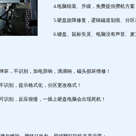
4.电脑组装、升级，免费提供攒机方案
5.硬盘故障修复，逻辑磁道划痕、分
6.键盘、鼠标失灵、电脑没有声音、麦
盘摔坏，不识别，加电异响，滴滴响，磁头损坏维修！
盘不识别，提示格式化，分区更改格式！
盘可识别，反应很慢，一插上硬盘电脑会出现死机！