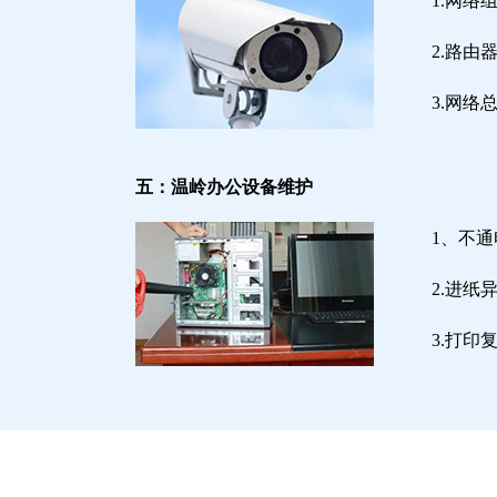
1.网络
2.路
3.网
五：温岭办公设备维护
1、不
2.进
3.打