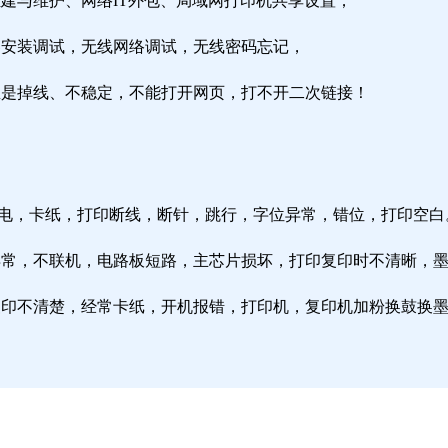
组建与维护、网络IT外包、局域网打印机共享设置；
由器安装调试，无线网络调试，无线密码忘记，
络总是掉线、不稳定，不能打开网页，打不开二次链接！
通电，卡纸，打印断线，断针，跳行，字位异常，错位，打印空白
纸异常，不联机，电路板短路，主芯片损坏，打印复印时不清晰，
印复印不清楚，经常卡纸，开机报错，打印机，复印机加粉换鼓换