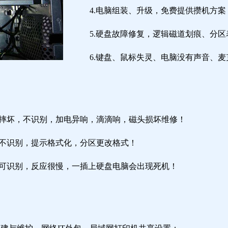
4.电脑组装、升级，免费提供攒机方案
5.硬盘故障修复，逻辑磁道划痕、分
6.键盘、鼠标失灵、电脑没有声音、麦
盘摔坏，不识别，加电异响，滴滴响，磁头损坏维修！
盘不识别，提示格式化，分区更改格式！
盘可识别，反应很慢，一插上硬盘电脑会出现死机！