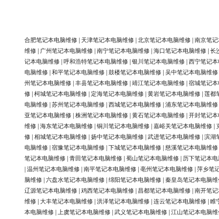
合肥笔记本电脑维修
|
天津笔记本电脑维修
|
北京笔记本电脑维修
|
南京笔记
维修
|
广州笔记本电脑维修
|
南宁笔记本电脑维修
|
海口笔记本电脑维修
|
长
记本电脑维修
|
呼和浩特笔记本电脑维修
|
银川笔记本电脑维修
|
西宁笔记本
电脑维修
|
和平笔记本电脑维修
|
鼓楼笔记本电脑维修
|
吴中笔记本电脑维修
州笔记本电脑维修
|
丰县笔记本电脑维修
|
靖江笔记本电脑维修
|
宿城笔记本
修
|
柯城笔记本电脑维修
|
定海笔记本电脑维修
|
黄岩笔记本电脑维修
|
莲都
电脑维修
|
苏州笔记本电脑维修
|
西城笔记本电脑维修
|
浦东笔记本电脑维修
亚笔记本电脑维修
|
株洲笔记本电脑维修
|
黄石笔记本电脑维修
|
开封笔记本
维修
|
海东笔记本电脑维修
|
铜川笔记本电脑维修
|
嘉峪关笔记本电脑维修
|
修
|
相城笔记本电脑维修
|
扬中笔记本电脑维修
|
武进笔记本电脑维修
|
滨湖
电脑维修
|
宿豫笔记本电脑维修
|
下城笔记本电脑维修
|
慈溪笔记本电脑维修
笔记本电脑维修
|
青田笔记本电脑维修
|
蜀山笔记本电脑维修
|
历下笔记本电
|
温州笔记本电脑维修
|
南平笔记本电脑维修
|
亳州笔记本电脑维修
|
萍乡笔
脑维修
|
六盘水笔记本电脑维修
|
绵阳笔记本电脑维修
|
秦皇岛笔记本电脑维
辽源笔记本电脑维修
|
鸡西笔记本电脑维修
|
昌都笔记本电脑维修
|
南开笔记
维修
|
大丰笔记本电脑维修
|
洪泽笔记本电脑维修
|
连云笔记本电脑维修
|
睢
本电脑维修
|
上虞笔记本电脑维修
|
武义笔记本电脑维修
|
江山笔记本电脑维