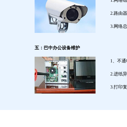
1.网络
2.路
3.网
五：巴中办公设备维护
1、不
2.进
3.打