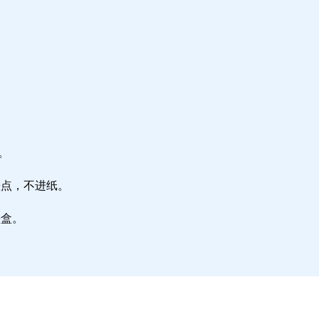
。
墨点，不进纸。
墨盒。