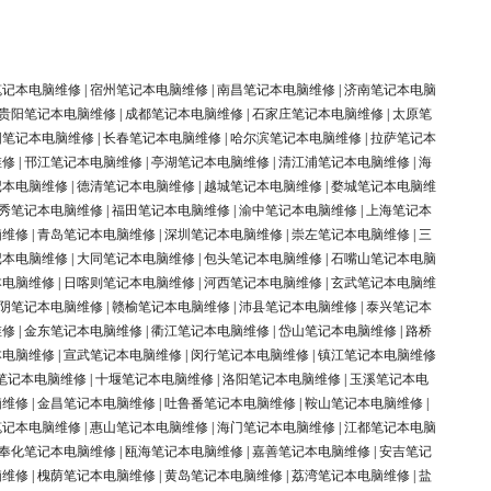
笔记本电脑维修
|
宿州笔记本电脑维修
|
南昌笔记本电脑维修
|
济南笔记本电脑
贵阳笔记本电脑维修
|
成都笔记本电脑维修
|
石家庄笔记本电脑维修
|
太原笔
阳笔记本电脑维修
|
长春笔记本电脑维修
|
哈尔滨笔记本电脑维修
|
拉萨笔记本
维修
|
邗江笔记本电脑维修
|
亭湖笔记本电脑维修
|
清江浦笔记本电脑维修
|
海
记本电脑维修
|
德清笔记本电脑维修
|
越城笔记本电脑维修
|
婺城笔记本电脑维
秀笔记本电脑维修
|
福田笔记本电脑维修
|
渝中笔记本电脑维修
|
上海笔记本
脑维修
|
青岛笔记本电脑维修
|
深圳笔记本电脑维修
|
崇左笔记本电脑维修
|
三
记本电脑维修
|
大同笔记本电脑维修
|
包头笔记本电脑维修
|
石嘴山笔记本电脑
本电脑维修
|
日喀则笔记本电脑维修
|
河西笔记本电脑维修
|
玄武笔记本电脑维
阴笔记本电脑维修
|
赣榆笔记本电脑维修
|
沛县笔记本电脑维修
|
泰兴笔记本
维修
|
金东笔记本电脑维修
|
衢江笔记本电脑维修
|
岱山笔记本电脑维修
|
路桥
本电脑维修
|
宣武笔记本电脑维修
|
闵行笔记本电脑维修
|
镇江笔记本电脑维修
笔记本电脑维修
|
十堰笔记本电脑维修
|
洛阳笔记本电脑维修
|
玉溪笔记本电
脑维修
|
金昌笔记本电脑维修
|
吐鲁番笔记本电脑维修
|
鞍山笔记本电脑维修
|
笔记本电脑维修
|
惠山笔记本电脑维修
|
海门笔记本电脑维修
|
江都笔记本电脑
奉化笔记本电脑维修
|
瓯海笔记本电脑维修
|
嘉善笔记本电脑维修
|
安吉笔记
脑维修
|
槐荫笔记本电脑维修
|
黄岛笔记本电脑维修
|
荔湾笔记本电脑维修
|
盐