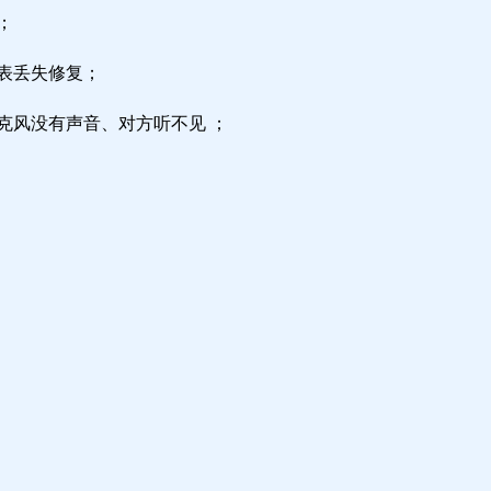
；
区表丢失修复；
克风没有声音、对方听不见 ；