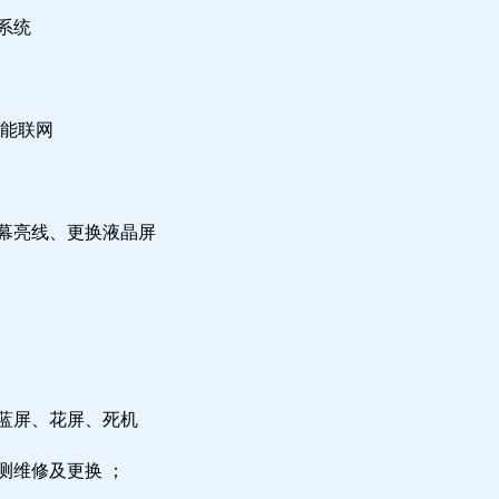
系统
不能联网
屏幕亮线、更换液晶屏
，蓝屏、花屏、死机
测维修及更换 ；