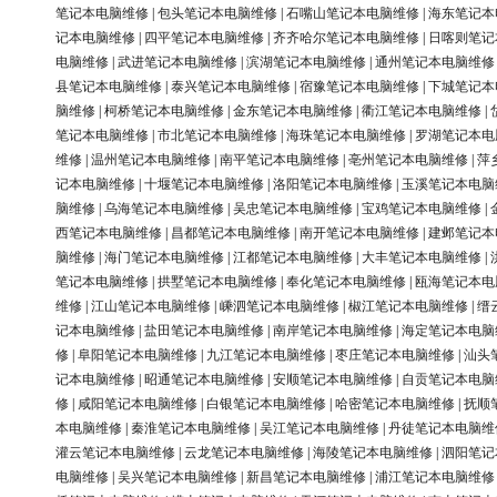
笔记本电脑维修
|
包头笔记本电脑维修
|
石嘴山笔记本电脑维修
|
海东笔记本
记本电脑维修
|
四平笔记本电脑维修
|
齐齐哈尔笔记本电脑维修
|
日喀则笔记
电脑维修
|
武进笔记本电脑维修
|
滨湖笔记本电脑维修
|
通州笔记本电脑维修
县笔记本电脑维修
|
泰兴笔记本电脑维修
|
宿豫笔记本电脑维修
|
下城笔记本
脑维修
|
柯桥笔记本电脑维修
|
金东笔记本电脑维修
|
衢江笔记本电脑维修
|
笔记本电脑维修
|
市北笔记本电脑维修
|
海珠笔记本电脑维修
|
罗湖笔记本电
维修
|
温州笔记本电脑维修
|
南平笔记本电脑维修
|
亳州笔记本电脑维修
|
萍
记本电脑维修
|
十堰笔记本电脑维修
|
洛阳笔记本电脑维修
|
玉溪笔记本电脑
脑维修
|
乌海笔记本电脑维修
|
吴忠笔记本电脑维修
|
宝鸡笔记本电脑维修
|
西笔记本电脑维修
|
昌都笔记本电脑维修
|
南开笔记本电脑维修
|
建邺笔记本
脑维修
|
海门笔记本电脑维修
|
江都笔记本电脑维修
|
大丰笔记本电脑维修
|
笔记本电脑维修
|
拱墅笔记本电脑维修
|
奉化笔记本电脑维修
|
瓯海笔记本电
维修
|
江山笔记本电脑维修
|
嵊泗笔记本电脑维修
|
椒江笔记本电脑维修
|
缙
记本电脑维修
|
盐田笔记本电脑维修
|
南岸笔记本电脑维修
|
海定笔记本电脑
修
|
阜阳笔记本电脑维修
|
九江笔记本电脑维修
|
枣庄笔记本电脑维修
|
汕头
记本电脑维修
|
昭通笔记本电脑维修
|
安顺笔记本电脑维修
|
自贡笔记本电脑
修
|
咸阳笔记本电脑维修
|
白银笔记本电脑维修
|
哈密笔记本电脑维修
|
抚顺
本电脑维修
|
秦淮笔记本电脑维修
|
吴江笔记本电脑维修
|
丹徒笔记本电脑维
灌云笔记本电脑维修
|
云龙笔记本电脑维修
|
海陵笔记本电脑维修
|
泗阳笔记
电脑维修
|
吴兴笔记本电脑维修
|
新昌笔记本电脑维修
|
浦江笔记本电脑维修