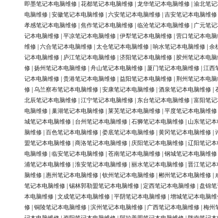
即墨笔记本电脑维修
|
花都笔记本电脑维修
|
龙华笔记本电脑维修
|
渝北笔记
电脑维修
|
安徽笔记本电脑维修
|
六安笔记本电脑维修
|
吉安笔记本电脑维修
孝感笔记本电脑维修
|
焦作笔记本电脑维修
|
临沧笔记本电脑维修
|
广元笔记
记本电脑维修
|
平凉笔记本电脑维修
|
伊犁笔记本电脑维修
|
营口笔记本电脑
维修
|
六合笔记本电脑维修
|
太仓笔记本电脑维修
|
响水笔记本电脑维修
|
余
记本电脑维修
|
庐江笔记本电脑维修
|
济阳笔记本电脑维修
|
胶州笔记本电脑
修
|
扬州笔记本电脑维修
|
舟山笔记本电脑维修
|
厦门笔记本电脑维修
|
江西
记本电脑维修
|
贵港笔记本电脑维修
|
益阳笔记本电脑维修
|
荆州笔记本电脑
修
|
乌兰察布笔记本电脑维修
|
安康笔记本电脑维修
|
酒泉笔记本电脑维修
|
北辰笔记本电脑维修
|
江宁笔记本电脑维修
|
东台笔记本电脑维修
|
富阳笔记
电脑维修
|
巢湖笔记本电脑维修
|
莱芜笔记本电脑维修
|
平度笔记本电脑维修
城笔记本电脑维修
|
台州笔记本电脑维修
|
石狮笔记本电脑维修
|
山东笔记本
脑维修
|
百色笔记本电脑维修
|
娄底笔记本电脑维修
|
黄冈笔记本电脑维修
|
盟笔记本电脑维修
|
商洛笔记本电脑维修
|
庆阳笔记本电脑维修
|
辽阳笔记本
电脑维修
|
临安笔记本电脑维修
|
苍南笔记本电脑维修
|
钢城笔记本电脑维修
浦笔记本电脑维修
|
淮安笔记本电脑维修
|
丽水笔记本电脑维修
|
晋江笔记本
脑维修
|
惠州笔记本电脑维修
|
钦州笔记本电脑维修
|
郴州笔记本电脑维修
|
笔记本电脑维修
|
锡林郭勒盟笔记本电脑维修
|
定西笔记本电脑维修
|
盘锦笔
本电脑维修
|
文成笔记本电脑维修
|
平阴笔记本电脑维修
|
增城笔记本电脑维
修
|
铜陵笔记本电脑维修
|
滨州笔记本电脑维修
|
广西笔记本电脑维修
|
梅州