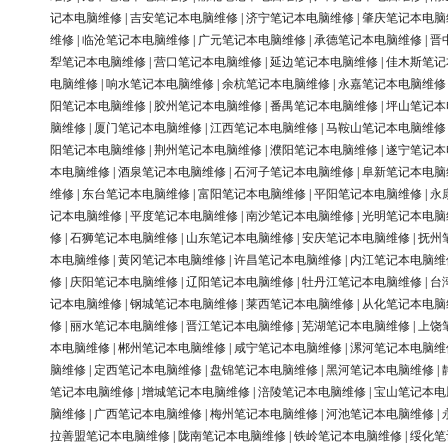
记本电脑维修
|
吉安笔记本电脑维修
|
济宁笔记本电脑维修
|
肇庆笔记本电脑
维修
|
临沧笔记本电脑维修
|
广元笔记本电脑维修
|
承德笔记本电脑维修
|
晋
犁笔记本电脑维修
|
营口笔记本电脑维修
|
延边笔记本电脑维修
|
佳木斯笔记
电脑维修
|
响水笔记本电脑维修
|
余杭笔记本电脑维修
|
永嘉笔记本电脑维修
阳笔记本电脑维修
|
胶州笔记本电脑维修
|
番禺笔记本电脑维修
|
坪山笔记本
脑维修
|
厦门笔记本电脑维修
|
江西笔记本电脑维修
|
马鞍山笔记本电脑维修
阳笔记本电脑维修
|
荆州笔记本电脑维修
|
濮阳笔记本电脑维修
|
遂宁笔记本
本电脑维修
|
酒泉笔记本电脑维修
|
石河子笔记本电脑维修
|
阜新笔记本电脑
维修
|
东台笔记本电脑维修
|
富阳笔记本电脑维修
|
平阳笔记本电脑维修
|
永
记本电脑维修
|
平度笔记本电脑维修
|
南沙笔记本电脑维修
|
光明笔记本电脑
修
|
石狮笔记本电脑维修
|
山东笔记本电脑维修
|
安庆笔记本电脑维修
|
抚州
本电脑维修
|
黄冈笔记本电脑维修
|
许昌笔记本电脑维修
|
内江笔记本电脑维
修
|
庆阳笔记本电脑维修
|
辽阳笔记本电脑维修
|
牡丹江笔记本电脑维修
|
台
记本电脑维修
|
钢城笔记本电脑维修
|
莱西笔记本电脑维修
|
从化笔记本电脑
修
|
丽水笔记本电脑维修
|
晋江笔记本电脑维修
|
芜湖笔记本电脑维修
|
上饶
本电脑维修
|
郴州笔记本电脑维修
|
咸宁笔记本电脑维修
|
漯河笔记本电脑维
脑维修
|
定西笔记本电脑维修
|
盘锦笔记本电脑维修
|
黑河笔记本电脑维修
|
笔记本电脑维修
|
增城笔记本电脑维修
|
涪陵笔记本电脑维修
|
宝山笔记本电
脑维修
|
广西笔记本电脑维修
|
梅州笔记本电脑维修
|
河池笔记本电脑维修
|
拉善盟笔记本电脑维修
|
陇南笔记本电脑维修
|
铁岭笔记本电脑维修
|
绥化笔