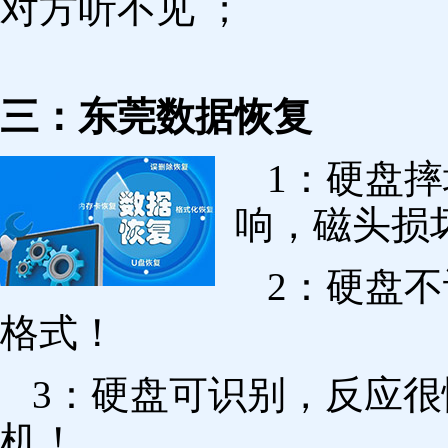
对方听不见 ；
三：东莞数据恢复
1：硬盘
响，磁头损
2：硬盘
格式！
3：硬盘可识别，反应
机！