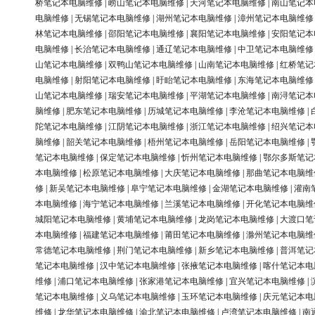
桥笔记本电脑维修
|
崂山笔记本电脑维修
|
天河笔记本电脑维修
|
南山笔记本
电脑维修
|
无锡笔记本电脑维修
|
湖州笔记本电脑维修
|
漳州笔记本电脑维修
林笔记本电脑维修
|
邵阳笔记本电脑维修
|
襄阳笔记本电脑维修
|
安阳笔记本
电脑维修
|
长治笔记本电脑维修
|
通辽笔记本电脑维修
|
中卫笔记本电脑维修
山笔记本电脑维修
|
双鸭山笔记本电脑维修
|
山南笔记本电脑维修
|
红桥笔记
电脑维修
|
射阳笔记本电脑维修
|
盱眙笔记本电脑维修
|
东海笔记本电脑维修
山笔记本电脑维修
|
瑞安笔记本电脑维修
|
平湖笔记本电脑维修
|
南浔笔记本
脑维修
|
肥东笔记本电脑维修
|
历城笔记本电脑维修
|
李沧笔记本电脑维修
|
陀笔记本电脑维修
|
江阴笔记本电脑维修
|
浙江笔记本电脑维修
|
绍兴笔记本
脑维修
|
韶关笔记本电脑维修
|
梧州笔记本电脑维修
|
岳阳笔记本电脑维修
|
笔记本电脑维修
|
保定笔记本电脑维修
|
忻州笔记本电脑维修
|
鄂尔多斯笔记
本电脑维修
|
松原笔记本电脑维修
|
大庆笔记本电脑维修
|
那曲笔记本电脑维
修
|
新吴笔记本电脑维修
|
阜宁笔记本电脑维修
|
金湖笔记本电脑维修
|
灌南
本电脑维修
|
海宁笔记本电脑维修
|
兰溪笔记本电脑维修
|
开化笔记本电脑维
城阳笔记本电脑维修
|
黄埔笔记本电脑维修
|
龙岗笔记本电脑维修
|
大渡口笔
本电脑维修
|
福建笔记本电脑维修
|
莆田笔记本电脑维修
|
滁州笔记本电脑维
常德笔记本电脑维修
|
荆门笔记本电脑维修
|
新乡笔记本电脑维修
|
普洱笔记
笔记本电脑维修
|
汉中笔记本电脑维修
|
张掖笔记本电脑维修
|
喀什笔记本电
维修
|
浦口笔记本电脑维修
|
张家港笔记本电脑维修
|
宜兴笔记本电脑维修
|
笔记本电脑维修
|
义乌笔记本电脑维修
|
玉环笔记本电脑维修
|
庆元笔记本电
维修
|
龙华笔记本电脑维修
|
渝北笔记本电脑维修
|
卢湾笔记本电脑维修
|
南