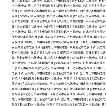
修
|
崇左笔记本电脑维修
|
三亚笔记本电脑维修
|
株洲笔记本电脑维修
|
黄石
本电脑维修
|
唐山笔记本电脑维修
|
大同笔记本电脑维修
|
包头笔记本电脑维
维修
|
克拉玛依笔记本电脑维修
|
大连笔记本电脑维修
|
四平笔记本电脑维修
维修
|
相城笔记本电脑维修
|
扬中笔记本电脑维修
|
武进笔记本电脑维修
|
滨
记本电脑维修
|
赣榆笔记本电脑维修
|
沛县笔记本电脑维修
|
泰兴笔记本电脑
修
|
秀洲笔记本电脑维修
|
长兴笔记本电脑维修
|
柯桥笔记本电脑维修
|
金东
本电脑维修
|
蜀山笔记本电脑维修
|
历下笔记本电脑维修
|
市北笔记本电脑维
闵行笔记本电脑维修
|
镇江笔记本电脑维修
|
温州笔记本电脑维修
|
南平笔记
电脑维修
|
柳州笔记本电脑维修
|
湘潭笔记本电脑维修
|
十堰笔记本电脑维修
秦皇岛笔记本电脑维修
|
朔州笔记本电脑维修
|
乌海笔记本电脑维修
|
吴忠笔
记本电脑维修
|
辽源笔记本电脑维修
|
鸡西笔记本电脑维修
|
昌都笔记本电脑
修
|
新北笔记本电脑维修
|
惠山笔记本电脑维修
|
海门笔记本电脑维修
|
江都
本电脑维修
|
兴化笔记本电脑维修
|
沭阳笔记本电脑维修
|
拱墅笔记本电脑维
上虞笔记本电脑维修
|
武义笔记本电脑维修
|
江山笔记本电脑维修
|
嵊泗笔记
电脑维修
|
黄岛笔记本电脑维修
|
荔湾笔记本电脑维修
|
盐田笔记本电脑维修
兴笔记本电脑维修
|
龙岩笔记本电脑维修
|
阜阳笔记本电脑维修
|
九江笔记本
脑维修
|
宜昌笔记本电脑维修
|
平顶山笔记本电脑维修
|
昭通笔记本电脑维修
峰笔记本电脑维修
|
固原笔记本电脑维修
|
咸阳笔记本电脑维修
|
白银笔记本
脑维修
|
林芝笔记本电脑维修
|
河东笔记本电脑维修
|
秦淮笔记本电脑维修
|
笔记本电脑维修
|
涟水笔记本电脑维修
|
灌云笔记本电脑维修
|
云龙笔记本电
维修
|
洞头笔记本电脑维修
|
海盐笔记本电脑维修
|
吴兴笔记本电脑维修
|
新