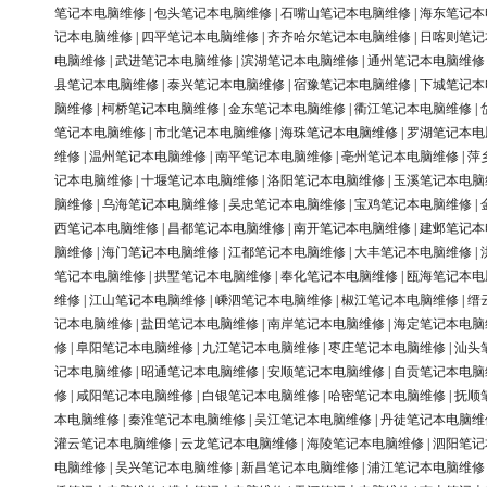
笔记本电脑维修
|
包头笔记本电脑维修
|
石嘴山笔记本电脑维修
|
海东笔记本
记本电脑维修
|
四平笔记本电脑维修
|
齐齐哈尔笔记本电脑维修
|
日喀则笔记
电脑维修
|
武进笔记本电脑维修
|
滨湖笔记本电脑维修
|
通州笔记本电脑维修
县笔记本电脑维修
|
泰兴笔记本电脑维修
|
宿豫笔记本电脑维修
|
下城笔记本
脑维修
|
柯桥笔记本电脑维修
|
金东笔记本电脑维修
|
衢江笔记本电脑维修
|
笔记本电脑维修
|
市北笔记本电脑维修
|
海珠笔记本电脑维修
|
罗湖笔记本电
维修
|
温州笔记本电脑维修
|
南平笔记本电脑维修
|
亳州笔记本电脑维修
|
萍
记本电脑维修
|
十堰笔记本电脑维修
|
洛阳笔记本电脑维修
|
玉溪笔记本电脑
脑维修
|
乌海笔记本电脑维修
|
吴忠笔记本电脑维修
|
宝鸡笔记本电脑维修
|
西笔记本电脑维修
|
昌都笔记本电脑维修
|
南开笔记本电脑维修
|
建邺笔记本
脑维修
|
海门笔记本电脑维修
|
江都笔记本电脑维修
|
大丰笔记本电脑维修
|
笔记本电脑维修
|
拱墅笔记本电脑维修
|
奉化笔记本电脑维修
|
瓯海笔记本电
维修
|
江山笔记本电脑维修
|
嵊泗笔记本电脑维修
|
椒江笔记本电脑维修
|
缙
记本电脑维修
|
盐田笔记本电脑维修
|
南岸笔记本电脑维修
|
海定笔记本电脑
修
|
阜阳笔记本电脑维修
|
九江笔记本电脑维修
|
枣庄笔记本电脑维修
|
汕头
记本电脑维修
|
昭通笔记本电脑维修
|
安顺笔记本电脑维修
|
自贡笔记本电脑
修
|
咸阳笔记本电脑维修
|
白银笔记本电脑维修
|
哈密笔记本电脑维修
|
抚顺
本电脑维修
|
秦淮笔记本电脑维修
|
吴江笔记本电脑维修
|
丹徒笔记本电脑维
灌云笔记本电脑维修
|
云龙笔记本电脑维修
|
海陵笔记本电脑维修
|
泗阳笔记
电脑维修
|
吴兴笔记本电脑维修
|
新昌笔记本电脑维修
|
浦江笔记本电脑维修