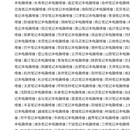
本电脑维修
|
长寿笔记本电脑维修
|
嘉定笔记本电脑维修
|
徐州笔记本电脑维
北海笔记本电脑维修
|
怀化笔记本电脑维修
|
南阳笔记本电脑维修
|
宜宾笔记
笔记本电脑维修
|
淳安笔记本电脑维修
|
江津笔记本电脑维修
|
青浦笔记本电
维修
|
防城港笔记本电脑维修
|
湖南笔记本电脑维修
|
商丘笔记本电脑维修
|
笔记本电脑维修
|
宿迁笔记本电脑维修
|
黄山笔记本电脑维修
|
临沂笔记本电
维修
|
双桥笔记本电脑维修
|
菏泽笔记本电脑维修
|
清远笔记本电脑维修
|
河
记本电脑维修
|
东莞笔记本电脑维修
|
驻马店笔记本电脑维修
|
云南笔记本电
维修
|
巴中笔记本电脑维修
|
荣昌笔记本电脑维修
|
潮州笔记本电脑维修
|
四
记本电脑维修
|
璧山笔记本电脑维修
|
云浮笔记本电脑维修
|
山西笔记本电脑
维修
|
綦江笔记本电脑维修
|
青海笔记本电脑维修
|
陕西笔记本电脑维修
|
甘
笔记本电脑维修
|
西藏笔记本电脑维修
|
合肥笔记本电脑维修
|
天津笔记本电
维修
|
杭州笔记本电脑维修
|
泉州笔记本电脑维修
|
宿州笔记本电脑维修
|
南
记本电脑维修
|
长沙笔记本电脑维修
|
武汉笔记本电脑维修
|
郑州笔记本电脑
维修
|
太原笔记本电脑维修
|
呼和浩特笔记本电脑维修
|
银川笔记本电脑维修
修
|
沈阳笔记本电脑维修
|
长春笔记本电脑维修
|
哈尔滨笔记本电脑维修
|
拉
记本电脑维修
|
金坛笔记本电脑维修
|
梁溪笔记本电脑维修
|
崇川笔记本电脑
维修
|
丰县笔记本电脑维修
|
靖江笔记本电脑维修
|
宿城笔记本电脑维修
|
上
记本电脑维修
|
越城笔记本电脑维修
|
婺城笔记本电脑维修
|
柯城笔记本电脑
修
|
市中笔记本电脑维修
|
市南笔记本电脑维修
|
越秀笔记本电脑维修
|
福田
本电脑维修
|
浦东笔记本电脑维修
|
宁波笔记本电脑维修
|
三明笔记本电脑维