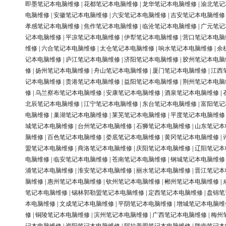
即墨笔记本电脑维修
|
花都笔记本电脑维修
|
龙华笔记本电脑维修
|
渝北笔记
电脑维修
|
安徽笔记本电脑维修
|
六安笔记本电脑维修
|
吉安笔记本电脑维修
孝感笔记本电脑维修
|
焦作笔记本电脑维修
|
临沧笔记本电脑维修
|
广元笔记
记本电脑维修
|
平凉笔记本电脑维修
|
伊犁笔记本电脑维修
|
营口笔记本电脑
维修
|
六合笔记本电脑维修
|
太仓笔记本电脑维修
|
响水笔记本电脑维修
|
余
记本电脑维修
|
庐江笔记本电脑维修
|
济阳笔记本电脑维修
|
胶州笔记本电脑
修
|
扬州笔记本电脑维修
|
舟山笔记本电脑维修
|
厦门笔记本电脑维修
|
江西
记本电脑维修
|
贵港笔记本电脑维修
|
益阳笔记本电脑维修
|
荆州笔记本电脑
修
|
乌兰察布笔记本电脑维修
|
安康笔记本电脑维修
|
酒泉笔记本电脑维修
|
北辰笔记本电脑维修
|
江宁笔记本电脑维修
|
东台笔记本电脑维修
|
富阳笔记
电脑维修
|
巢湖笔记本电脑维修
|
莱芜笔记本电脑维修
|
平度笔记本电脑维修
城笔记本电脑维修
|
台州笔记本电脑维修
|
石狮笔记本电脑维修
|
山东笔记本
脑维修
|
百色笔记本电脑维修
|
娄底笔记本电脑维修
|
黄冈笔记本电脑维修
|
盟笔记本电脑维修
|
商洛笔记本电脑维修
|
庆阳笔记本电脑维修
|
辽阳笔记本
电脑维修
|
临安笔记本电脑维修
|
苍南笔记本电脑维修
|
钢城笔记本电脑维修
浦笔记本电脑维修
|
淮安笔记本电脑维修
|
丽水笔记本电脑维修
|
晋江笔记本
脑维修
|
惠州笔记本电脑维修
|
钦州笔记本电脑维修
|
郴州笔记本电脑维修
|
笔记本电脑维修
|
锡林郭勒盟笔记本电脑维修
|
定西笔记本电脑维修
|
盘锦笔
本电脑维修
|
文成笔记本电脑维修
|
平阴笔记本电脑维修
|
增城笔记本电脑维
修
|
铜陵笔记本电脑维修
|
滨州笔记本电脑维修
|
广西笔记本电脑维修
|
梅州