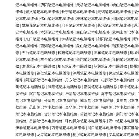
记本电脑维修
|
庐阳笔记本电脑维修
|
天桥笔记本电脑维修
|
崂山笔记本电脑
维修
|
崇文笔记本电脑维修
|
长宁笔记本电脑维修
|
无锡笔记本电脑维修
|
湖
记本电脑维修
|
佛山笔记本电脑维修
|
桂林笔记本电脑维修
|
邵阳笔记本电脑
修
|
攀枝花笔记本电脑维修
|
邢台笔记本电脑维修
|
长治笔记本电脑维修
|
通
记本电脑维修
|
本溪笔记本电脑维修
|
白山笔记本电脑维修
|
双鸭山笔记本电
维修
|
京口笔记本电脑维修
|
钟楼笔记本电脑维修
|
射阳笔记本电脑维修
|
盱
记本电脑维修
|
西湖笔记本电脑维修
|
象山笔记本电脑维修
|
瑞安笔记本电脑
修
|
天台笔记本电脑维修
|
松阳笔记本电脑维修
|
肥东笔记本电脑维修
|
历城
记本电脑维修
|
丰台笔记本电脑维修
|
普陀笔记本电脑维修
|
江阴笔记本电脑
修
|
鹰潭笔记本电脑维修
|
烟台笔记本电脑维修
|
韶关笔记本电脑维修
|
梧州
本电脑维修
|
铜仁笔记本电脑维修
|
泸州笔记本电脑维修
|
保定笔记本电脑维
维修
|
阿克苏笔记本电脑维修
|
丹东笔记本电脑维修
|
松原笔记本电脑维修
|
州笔记本电脑维修
|
溧阳笔记本电脑维修
|
新吴笔记本电脑维修
|
阜宁笔记本
脑维修
|
滨江笔记本电脑维修
|
乐清笔记本电脑维修
|
海宁笔记本电脑维修
|
笔记本电脑维修
|
长清笔记本电脑维修
|
城阳笔记本电脑维修
|
黄埔笔记本电
脑维修
|
昆山笔记本电脑维修
|
金华笔记本电脑维修
|
福建笔记本电脑维修
|
笔记本电脑维修
|
贺州笔记本电脑维修
|
常德笔记本电脑维修
|
荆门笔记本电
脑维修
|
吕梁笔记本电脑维修
|
呼伦贝尔笔记本电脑维修
|
汉中笔记本电脑维
伊春笔记本电脑维修
|
西青笔记本电脑维修
|
浦口笔记本电脑维修
|
张家港笔
本电脑维修
|
龙港笔记本电脑维修
|
桐乡笔记本电脑维修
|
义乌笔记本电脑维