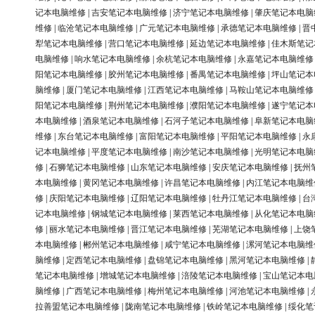
记本电脑维修
|
吉安笔记本电脑维修
|
济宁笔记本电脑维修
|
肇庆笔记本电脑
维修
|
临沧笔记本电脑维修
|
广元笔记本电脑维修
|
承德笔记本电脑维修
|
晋
犁笔记本电脑维修
|
营口笔记本电脑维修
|
延边笔记本电脑维修
|
佳木斯笔记
电脑维修
|
响水笔记本电脑维修
|
余杭笔记本电脑维修
|
永嘉笔记本电脑维修
阳笔记本电脑维修
|
胶州笔记本电脑维修
|
番禺笔记本电脑维修
|
坪山笔记本
脑维修
|
厦门笔记本电脑维修
|
江西笔记本电脑维修
|
马鞍山笔记本电脑维修
阳笔记本电脑维修
|
荆州笔记本电脑维修
|
濮阳笔记本电脑维修
|
遂宁笔记本
本电脑维修
|
酒泉笔记本电脑维修
|
石河子笔记本电脑维修
|
阜新笔记本电脑
维修
|
东台笔记本电脑维修
|
富阳笔记本电脑维修
|
平阳笔记本电脑维修
|
永
记本电脑维修
|
平度笔记本电脑维修
|
南沙笔记本电脑维修
|
光明笔记本电脑
修
|
石狮笔记本电脑维修
|
山东笔记本电脑维修
|
安庆笔记本电脑维修
|
抚州
本电脑维修
|
黄冈笔记本电脑维修
|
许昌笔记本电脑维修
|
内江笔记本电脑维
修
|
庆阳笔记本电脑维修
|
辽阳笔记本电脑维修
|
牡丹江笔记本电脑维修
|
台
记本电脑维修
|
钢城笔记本电脑维修
|
莱西笔记本电脑维修
|
从化笔记本电脑
修
|
丽水笔记本电脑维修
|
晋江笔记本电脑维修
|
芜湖笔记本电脑维修
|
上饶
本电脑维修
|
郴州笔记本电脑维修
|
咸宁笔记本电脑维修
|
漯河笔记本电脑维
脑维修
|
定西笔记本电脑维修
|
盘锦笔记本电脑维修
|
黑河笔记本电脑维修
|
笔记本电脑维修
|
增城笔记本电脑维修
|
涪陵笔记本电脑维修
|
宝山笔记本电
脑维修
|
广西笔记本电脑维修
|
梅州笔记本电脑维修
|
河池笔记本电脑维修
|
拉善盟笔记本电脑维修
|
陇南笔记本电脑维修
|
铁岭笔记本电脑维修
|
绥化笔