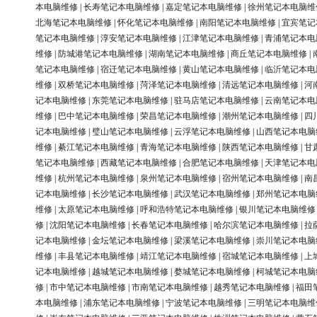
本电脑维修
|
长寿笔记本电脑维修
|
嘉定笔记本电脑维修
|
徐州笔记本电脑维
北海笔记本电脑维修
|
怀化笔记本电脑维修
|
南阳笔记本电脑维修
|
宜宾笔记
笔记本电脑维修
|
淳安笔记本电脑维修
|
江津笔记本电脑维修
|
青浦笔记本电
维修
|
防城港笔记本电脑维修
|
湖南笔记本电脑维修
|
商丘笔记本电脑维修
|
笔记本电脑维修
|
宿迁笔记本电脑维修
|
黄山笔记本电脑维修
|
临沂笔记本电
维修
|
双桥笔记本电脑维修
|
菏泽笔记本电脑维修
|
清远笔记本电脑维修
|
河
记本电脑维修
|
东莞笔记本电脑维修
|
驻马店笔记本电脑维修
|
云南笔记本电
维修
|
巴中笔记本电脑维修
|
荣昌笔记本电脑维修
|
潮州笔记本电脑维修
|
四
记本电脑维修
|
璧山笔记本电脑维修
|
云浮笔记本电脑维修
|
山西笔记本电脑
维修
|
綦江笔记本电脑维修
|
青海笔记本电脑维修
|
陕西笔记本电脑维修
|
甘
笔记本电脑维修
|
西藏笔记本电脑维修
|
合肥笔记本电脑维修
|
天津笔记本电
维修
|
杭州笔记本电脑维修
|
泉州笔记本电脑维修
|
宿州笔记本电脑维修
|
南
记本电脑维修
|
长沙笔记本电脑维修
|
武汉笔记本电脑维修
|
郑州笔记本电脑
维修
|
太原笔记本电脑维修
|
呼和浩特笔记本电脑维修
|
银川笔记本电脑维修
修
|
沈阳笔记本电脑维修
|
长春笔记本电脑维修
|
哈尔滨笔记本电脑维修
|
拉
记本电脑维修
|
金坛笔记本电脑维修
|
梁溪笔记本电脑维修
|
崇川笔记本电脑
维修
|
丰县笔记本电脑维修
|
靖江笔记本电脑维修
|
宿城笔记本电脑维修
|
上
记本电脑维修
|
越城笔记本电脑维修
|
婺城笔记本电脑维修
|
柯城笔记本电脑
修
|
市中笔记本电脑维修
|
市南笔记本电脑维修
|
越秀笔记本电脑维修
|
福田
本电脑维修
|
浦东笔记本电脑维修
|
宁波笔记本电脑维修
|
三明笔记本电脑维