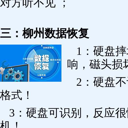
对方听不见 ；
三：柳州数据恢复
1：硬盘
响，磁头损
2：硬盘
格式！
3：硬盘可识别，反应
机！