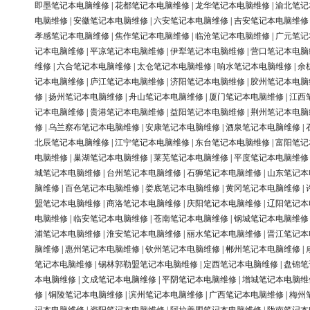
即墨笔记本电脑维修
|
花都笔记本电脑维修
|
龙华笔记本电脑维修
|
渝北笔记
电脑维修
|
安徽笔记本电脑维修
|
六安笔记本电脑维修
|
吉安笔记本电脑维修
孝感笔记本电脑维修
|
焦作笔记本电脑维修
|
临沧笔记本电脑维修
|
广元笔记
记本电脑维修
|
平凉笔记本电脑维修
|
伊犁笔记本电脑维修
|
营口笔记本电脑
维修
|
六合笔记本电脑维修
|
太仓笔记本电脑维修
|
响水笔记本电脑维修
|
余
记本电脑维修
|
庐江笔记本电脑维修
|
济阳笔记本电脑维修
|
胶州笔记本电脑
修
|
扬州笔记本电脑维修
|
舟山笔记本电脑维修
|
厦门笔记本电脑维修
|
江西
记本电脑维修
|
贵港笔记本电脑维修
|
益阳笔记本电脑维修
|
荆州笔记本电脑
修
|
乌兰察布笔记本电脑维修
|
安康笔记本电脑维修
|
酒泉笔记本电脑维修
|
北辰笔记本电脑维修
|
江宁笔记本电脑维修
|
东台笔记本电脑维修
|
富阳笔记
电脑维修
|
巢湖笔记本电脑维修
|
莱芜笔记本电脑维修
|
平度笔记本电脑维修
城笔记本电脑维修
|
台州笔记本电脑维修
|
石狮笔记本电脑维修
|
山东笔记本
脑维修
|
百色笔记本电脑维修
|
娄底笔记本电脑维修
|
黄冈笔记本电脑维修
|
盟笔记本电脑维修
|
商洛笔记本电脑维修
|
庆阳笔记本电脑维修
|
辽阳笔记本
电脑维修
|
临安笔记本电脑维修
|
苍南笔记本电脑维修
|
钢城笔记本电脑维修
浦笔记本电脑维修
|
淮安笔记本电脑维修
|
丽水笔记本电脑维修
|
晋江笔记本
脑维修
|
惠州笔记本电脑维修
|
钦州笔记本电脑维修
|
郴州笔记本电脑维修
|
笔记本电脑维修
|
锡林郭勒盟笔记本电脑维修
|
定西笔记本电脑维修
|
盘锦笔
本电脑维修
|
文成笔记本电脑维修
|
平阴笔记本电脑维修
|
增城笔记本电脑维
修
|
铜陵笔记本电脑维修
|
滨州笔记本电脑维修
|
广西笔记本电脑维修
|
梅州