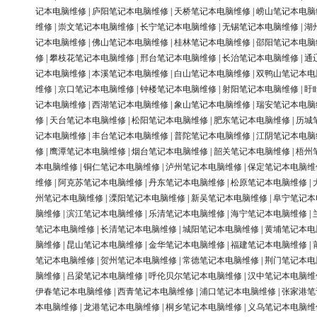
记本电脑维修
|
庐阳笔记本电脑维修
|
天桥笔记本电脑维修
|
崂山笔记本电脑
维修
|
崇文笔记本电脑维修
|
长宁笔记本电脑维修
|
无锡笔记本电脑维修
|
湖
记本电脑维修
|
佛山笔记本电脑维修
|
桂林笔记本电脑维修
|
邵阳笔记本电脑
修
|
攀枝花笔记本电脑维修
|
邢台笔记本电脑维修
|
长治笔记本电脑维修
|
通
记本电脑维修
|
本溪笔记本电脑维修
|
白山笔记本电脑维修
|
双鸭山笔记本电
维修
|
京口笔记本电脑维修
|
钟楼笔记本电脑维修
|
射阳笔记本电脑维修
|
盱
记本电脑维修
|
西湖笔记本电脑维修
|
象山笔记本电脑维修
|
瑞安笔记本电脑
修
|
天台笔记本电脑维修
|
松阳笔记本电脑维修
|
肥东笔记本电脑维修
|
历城
记本电脑维修
|
丰台笔记本电脑维修
|
普陀笔记本电脑维修
|
江阴笔记本电脑
修
|
鹰潭笔记本电脑维修
|
烟台笔记本电脑维修
|
韶关笔记本电脑维修
|
梧州
本电脑维修
|
铜仁笔记本电脑维修
|
泸州笔记本电脑维修
|
保定笔记本电脑维
维修
|
阿克苏笔记本电脑维修
|
丹东笔记本电脑维修
|
松原笔记本电脑维修
|
州笔记本电脑维修
|
溧阳笔记本电脑维修
|
新吴笔记本电脑维修
|
阜宁笔记本
脑维修
|
滨江笔记本电脑维修
|
乐清笔记本电脑维修
|
海宁笔记本电脑维修
|
笔记本电脑维修
|
长清笔记本电脑维修
|
城阳笔记本电脑维修
|
黄埔笔记本电
脑维修
|
昆山笔记本电脑维修
|
金华笔记本电脑维修
|
福建笔记本电脑维修
|
笔记本电脑维修
|
贺州笔记本电脑维修
|
常德笔记本电脑维修
|
荆门笔记本电
脑维修
|
吕梁笔记本电脑维修
|
呼伦贝尔笔记本电脑维修
|
汉中笔记本电脑维
伊春笔记本电脑维修
|
西青笔记本电脑维修
|
浦口笔记本电脑维修
|
张家港笔
本电脑维修
|
龙港笔记本电脑维修
|
桐乡笔记本电脑维修
|
义乌笔记本电脑维