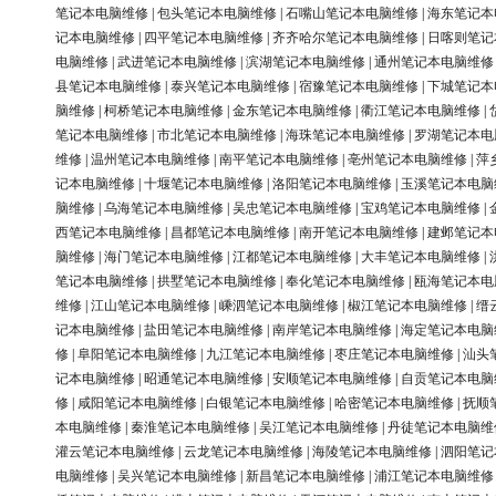
笔记本电脑维修
|
包头笔记本电脑维修
|
石嘴山笔记本电脑维修
|
海东笔记本
记本电脑维修
|
四平笔记本电脑维修
|
齐齐哈尔笔记本电脑维修
|
日喀则笔记
电脑维修
|
武进笔记本电脑维修
|
滨湖笔记本电脑维修
|
通州笔记本电脑维修
县笔记本电脑维修
|
泰兴笔记本电脑维修
|
宿豫笔记本电脑维修
|
下城笔记本
脑维修
|
柯桥笔记本电脑维修
|
金东笔记本电脑维修
|
衢江笔记本电脑维修
|
笔记本电脑维修
|
市北笔记本电脑维修
|
海珠笔记本电脑维修
|
罗湖笔记本电
维修
|
温州笔记本电脑维修
|
南平笔记本电脑维修
|
亳州笔记本电脑维修
|
萍
记本电脑维修
|
十堰笔记本电脑维修
|
洛阳笔记本电脑维修
|
玉溪笔记本电脑
脑维修
|
乌海笔记本电脑维修
|
吴忠笔记本电脑维修
|
宝鸡笔记本电脑维修
|
西笔记本电脑维修
|
昌都笔记本电脑维修
|
南开笔记本电脑维修
|
建邺笔记本
脑维修
|
海门笔记本电脑维修
|
江都笔记本电脑维修
|
大丰笔记本电脑维修
|
笔记本电脑维修
|
拱墅笔记本电脑维修
|
奉化笔记本电脑维修
|
瓯海笔记本电
维修
|
江山笔记本电脑维修
|
嵊泗笔记本电脑维修
|
椒江笔记本电脑维修
|
缙
记本电脑维修
|
盐田笔记本电脑维修
|
南岸笔记本电脑维修
|
海定笔记本电脑
修
|
阜阳笔记本电脑维修
|
九江笔记本电脑维修
|
枣庄笔记本电脑维修
|
汕头
记本电脑维修
|
昭通笔记本电脑维修
|
安顺笔记本电脑维修
|
自贡笔记本电脑
修
|
咸阳笔记本电脑维修
|
白银笔记本电脑维修
|
哈密笔记本电脑维修
|
抚顺
本电脑维修
|
秦淮笔记本电脑维修
|
吴江笔记本电脑维修
|
丹徒笔记本电脑维
灌云笔记本电脑维修
|
云龙笔记本电脑维修
|
海陵笔记本电脑维修
|
泗阳笔记
电脑维修
|
吴兴笔记本电脑维修
|
新昌笔记本电脑维修
|
浦江笔记本电脑维修