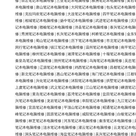
修
|
崇左笔记本电脑维修
|
三亚笔记本电脑维修
|
株洲笔记本电脑维修
|
黄石
本电脑维修
|
唐山笔记本电脑维修
|
大同笔记本电脑维修
|
包头笔记本电脑维
维修
|
克拉玛依笔记本电脑维修
|
大连笔记本电脑维修
|
四平笔记本电脑维修
维修
|
相城笔记本电脑维修
|
扬中笔记本电脑维修
|
武进笔记本电脑维修
|
滨
记本电脑维修
|
赣榆笔记本电脑维修
|
沛县笔记本电脑维修
|
泰兴笔记本电脑
修
|
秀洲笔记本电脑维修
|
长兴笔记本电脑维修
|
柯桥笔记本电脑维修
|
金东
本电脑维修
|
蜀山笔记本电脑维修
|
历下笔记本电脑维修
|
市北笔记本电脑维
闵行笔记本电脑维修
|
镇江笔记本电脑维修
|
温州笔记本电脑维修
|
南平笔记
电脑维修
|
柳州笔记本电脑维修
|
湘潭笔记本电脑维修
|
十堰笔记本电脑维修
秦皇岛笔记本电脑维修
|
朔州笔记本电脑维修
|
乌海笔记本电脑维修
|
吴忠笔
记本电脑维修
|
辽源笔记本电脑维修
|
鸡西笔记本电脑维修
|
昌都笔记本电脑
修
|
新北笔记本电脑维修
|
惠山笔记本电脑维修
|
海门笔记本电脑维修
|
江都
本电脑维修
|
兴化笔记本电脑维修
|
沭阳笔记本电脑维修
|
拱墅笔记本电脑维
上虞笔记本电脑维修
|
武义笔记本电脑维修
|
江山笔记本电脑维修
|
嵊泗笔记
电脑维修
|
黄岛笔记本电脑维修
|
荔湾笔记本电脑维修
|
盐田笔记本电脑维修
兴笔记本电脑维修
|
龙岩笔记本电脑维修
|
阜阳笔记本电脑维修
|
九江笔记本
脑维修
|
宜昌笔记本电脑维修
|
平顶山笔记本电脑维修
|
昭通笔记本电脑维修
峰笔记本电脑维修
|
固原笔记本电脑维修
|
咸阳笔记本电脑维修
|
白银笔记本
脑维修
|
林芝笔记本电脑维修
|
河东笔记本电脑维修
|
秦淮笔记本电脑维修
|
笔记本电脑维修
|
涟水笔记本电脑维修
|
灌云笔记本电脑维修
|
云龙笔记本电
维修
|
洞头笔记本电脑维修
|
海盐笔记本电脑维修
|
吴兴笔记本电脑维修
|
新