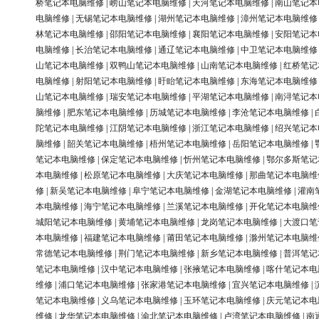
桥笔记本电脑维修
|
崂山笔记本电脑维修
|
天河笔记本电脑维修
|
南山笔记本
电脑维修
|
无锡笔记本电脑维修
|
湖州笔记本电脑维修
|
漳州笔记本电脑维修
林笔记本电脑维修
|
邵阳笔记本电脑维修
|
襄阳笔记本电脑维修
|
安阳笔记本
电脑维修
|
长治笔记本电脑维修
|
通辽笔记本电脑维修
|
中卫笔记本电脑维修
山笔记本电脑维修
|
双鸭山笔记本电脑维修
|
山南笔记本电脑维修
|
红桥笔记
电脑维修
|
射阳笔记本电脑维修
|
盱眙笔记本电脑维修
|
东海笔记本电脑维修
山笔记本电脑维修
|
瑞安笔记本电脑维修
|
平湖笔记本电脑维修
|
南浔笔记本
脑维修
|
肥东笔记本电脑维修
|
历城笔记本电脑维修
|
李沧笔记本电脑维修
|
陀笔记本电脑维修
|
江阴笔记本电脑维修
|
浙江笔记本电脑维修
|
绍兴笔记本
脑维修
|
韶关笔记本电脑维修
|
梧州笔记本电脑维修
|
岳阳笔记本电脑维修
|
笔记本电脑维修
|
保定笔记本电脑维修
|
忻州笔记本电脑维修
|
鄂尔多斯笔记
本电脑维修
|
松原笔记本电脑维修
|
大庆笔记本电脑维修
|
那曲笔记本电脑维
修
|
新吴笔记本电脑维修
|
阜宁笔记本电脑维修
|
金湖笔记本电脑维修
|
灌南
本电脑维修
|
海宁笔记本电脑维修
|
兰溪笔记本电脑维修
|
开化笔记本电脑维
城阳笔记本电脑维修
|
黄埔笔记本电脑维修
|
龙岗笔记本电脑维修
|
大渡口笔
本电脑维修
|
福建笔记本电脑维修
|
莆田笔记本电脑维修
|
滁州笔记本电脑维
常德笔记本电脑维修
|
荆门笔记本电脑维修
|
新乡笔记本电脑维修
|
普洱笔记
笔记本电脑维修
|
汉中笔记本电脑维修
|
张掖笔记本电脑维修
|
喀什笔记本电
维修
|
浦口笔记本电脑维修
|
张家港笔记本电脑维修
|
宜兴笔记本电脑维修
|
笔记本电脑维修
|
义乌笔记本电脑维修
|
玉环笔记本电脑维修
|
庆元笔记本电
维修
|
龙华笔记本电脑维修
|
渝北笔记本电脑维修
|
卢湾笔记本电脑维修
|
南