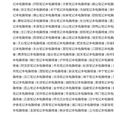
记本电脑维修
|
庐阳笔记本电脑维修
|
天桥笔记本电脑维修
|
崂山笔记本电脑
维修
|
崇文笔记本电脑维修
|
长宁笔记本电脑维修
|
无锡笔记本电脑维修
|
湖
记本电脑维修
|
佛山笔记本电脑维修
|
桂林笔记本电脑维修
|
邵阳笔记本电脑
修
|
攀枝花笔记本电脑维修
|
邢台笔记本电脑维修
|
长治笔记本电脑维修
|
通
记本电脑维修
|
本溪笔记本电脑维修
|
白山笔记本电脑维修
|
双鸭山笔记本电
维修
|
京口笔记本电脑维修
|
钟楼笔记本电脑维修
|
射阳笔记本电脑维修
|
盱
记本电脑维修
|
西湖笔记本电脑维修
|
象山笔记本电脑维修
|
瑞安笔记本电脑
修
|
天台笔记本电脑维修
|
松阳笔记本电脑维修
|
肥东笔记本电脑维修
|
历城
记本电脑维修
|
丰台笔记本电脑维修
|
普陀笔记本电脑维修
|
江阴笔记本电脑
修
|
鹰潭笔记本电脑维修
|
烟台笔记本电脑维修
|
韶关笔记本电脑维修
|
梧州
本电脑维修
|
铜仁笔记本电脑维修
|
泸州笔记本电脑维修
|
保定笔记本电脑维
维修
|
阿克苏笔记本电脑维修
|
丹东笔记本电脑维修
|
松原笔记本电脑维修
|
州笔记本电脑维修
|
溧阳笔记本电脑维修
|
新吴笔记本电脑维修
|
阜宁笔记本
脑维修
|
滨江笔记本电脑维修
|
乐清笔记本电脑维修
|
海宁笔记本电脑维修
|
笔记本电脑维修
|
长清笔记本电脑维修
|
城阳笔记本电脑维修
|
黄埔笔记本电
脑维修
|
昆山笔记本电脑维修
|
金华笔记本电脑维修
|
福建笔记本电脑维修
|
笔记本电脑维修
|
贺州笔记本电脑维修
|
常德笔记本电脑维修
|
荆门笔记本电
脑维修
|
吕梁笔记本电脑维修
|
呼伦贝尔笔记本电脑维修
|
汉中笔记本电脑维
伊春笔记本电脑维修
|
西青笔记本电脑维修
|
浦口笔记本电脑维修
|
张家港笔
本电脑维修
|
龙港笔记本电脑维修
|
桐乡笔记本电脑维修
|
义乌笔记本电脑维