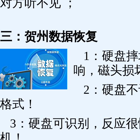
对方听不见 ；
三：贺州数据恢复
1：硬盘
响，磁头损
2：硬盘
格式！
3：硬盘可识别，反应
机！