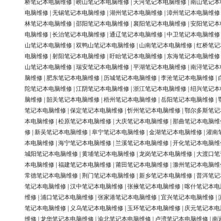
桥笔记本电脑维修
|
崂山笔记本电脑维修
|
天河笔记本电脑维修
|
南山笔记本
电脑维修
|
无锡笔记本电脑维修
|
湖州笔记本电脑维修
|
漳州笔记本电脑维修
林笔记本电脑维修
|
邵阳笔记本电脑维修
|
襄阳笔记本电脑维修
|
安阳笔记本
电脑维修
|
长治笔记本电脑维修
|
通辽笔记本电脑维修
|
中卫笔记本电脑维修
山笔记本电脑维修
|
双鸭山笔记本电脑维修
|
山南笔记本电脑维修
|
红桥笔记
电脑维修
|
射阳笔记本电脑维修
|
盱眙笔记本电脑维修
|
东海笔记本电脑维修
山笔记本电脑维修
|
瑞安笔记本电脑维修
|
平湖笔记本电脑维修
|
南浔笔记本
脑维修
|
肥东笔记本电脑维修
|
历城笔记本电脑维修
|
李沧笔记本电脑维修
|
陀笔记本电脑维修
|
江阴笔记本电脑维修
|
浙江笔记本电脑维修
|
绍兴笔记本
脑维修
|
韶关笔记本电脑维修
|
梧州笔记本电脑维修
|
岳阳笔记本电脑维修
|
笔记本电脑维修
|
保定笔记本电脑维修
|
忻州笔记本电脑维修
|
鄂尔多斯笔记
本电脑维修
|
松原笔记本电脑维修
|
大庆笔记本电脑维修
|
那曲笔记本电脑维
修
|
新吴笔记本电脑维修
|
阜宁笔记本电脑维修
|
金湖笔记本电脑维修
|
灌南
本电脑维修
|
海宁笔记本电脑维修
|
兰溪笔记本电脑维修
|
开化笔记本电脑维
城阳笔记本电脑维修
|
黄埔笔记本电脑维修
|
龙岗笔记本电脑维修
|
大渡口笔
本电脑维修
|
福建笔记本电脑维修
|
莆田笔记本电脑维修
|
滁州笔记本电脑维
常德笔记本电脑维修
|
荆门笔记本电脑维修
|
新乡笔记本电脑维修
|
普洱笔记
笔记本电脑维修
|
汉中笔记本电脑维修
|
张掖笔记本电脑维修
|
喀什笔记本电
维修
|
浦口笔记本电脑维修
|
张家港笔记本电脑维修
|
宜兴笔记本电脑维修
|
笔记本电脑维修
|
义乌笔记本电脑维修
|
玉环笔记本电脑维修
|
庆元笔记本电
维修
|
龙华笔记本电脑维修
|
渝北笔记本电脑维修
|
卢湾笔记本电脑维修
|
南