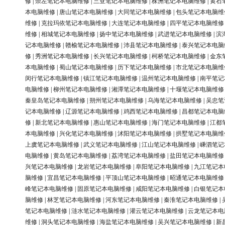
修
|
崇左笔记本电脑维修
|
三亚笔记本电脑维修
|
株洲笔记本电脑维修
|
黄石
本电脑维修
|
唐山笔记本电脑维修
|
大同笔记本电脑维修
|
包头笔记本电脑维
维修
|
克拉玛依笔记本电脑维修
|
大连笔记本电脑维修
|
四平笔记本电脑维修
维修
|
相城笔记本电脑维修
|
扬中笔记本电脑维修
|
武进笔记本电脑维修
|
滨
记本电脑维修
|
赣榆笔记本电脑维修
|
沛县笔记本电脑维修
|
泰兴笔记本电脑
修
|
秀洲笔记本电脑维修
|
长兴笔记本电脑维修
|
柯桥笔记本电脑维修
|
金东
本电脑维修
|
蜀山笔记本电脑维修
|
历下笔记本电脑维修
|
市北笔记本电脑维
闵行笔记本电脑维修
|
镇江笔记本电脑维修
|
温州笔记本电脑维修
|
南平笔记
电脑维修
|
柳州笔记本电脑维修
|
湘潭笔记本电脑维修
|
十堰笔记本电脑维修
秦皇岛笔记本电脑维修
|
朔州笔记本电脑维修
|
乌海笔记本电脑维修
|
吴忠笔
记本电脑维修
|
辽源笔记本电脑维修
|
鸡西笔记本电脑维修
|
昌都笔记本电脑
修
|
新北笔记本电脑维修
|
惠山笔记本电脑维修
|
海门笔记本电脑维修
|
江都
本电脑维修
|
兴化笔记本电脑维修
|
沭阳笔记本电脑维修
|
拱墅笔记本电脑维
上虞笔记本电脑维修
|
武义笔记本电脑维修
|
江山笔记本电脑维修
|
嵊泗笔记
电脑维修
|
黄岛笔记本电脑维修
|
荔湾笔记本电脑维修
|
盐田笔记本电脑维修
兴笔记本电脑维修
|
龙岩笔记本电脑维修
|
阜阳笔记本电脑维修
|
九江笔记本
脑维修
|
宜昌笔记本电脑维修
|
平顶山笔记本电脑维修
|
昭通笔记本电脑维修
峰笔记本电脑维修
|
固原笔记本电脑维修
|
咸阳笔记本电脑维修
|
白银笔记本
脑维修
|
林芝笔记本电脑维修
|
河东笔记本电脑维修
|
秦淮笔记本电脑维修
|
笔记本电脑维修
|
涟水笔记本电脑维修
|
灌云笔记本电脑维修
|
云龙笔记本电
维修
|
洞头笔记本电脑维修
|
海盐笔记本电脑维修
|
吴兴笔记本电脑维修
|
新