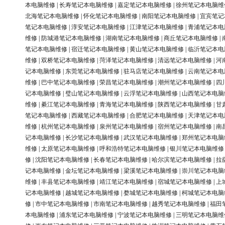
本电脑维修
|
长寿笔记本电脑维修
|
嘉定笔记本电脑维修
|
徐州笔记本电脑维
北海笔记本电脑维修
|
怀化笔记本电脑维修
|
南阳笔记本电脑维修
|
宜宾笔记
笔记本电脑维修
|
淳安笔记本电脑维修
|
江津笔记本电脑维修
|
青浦笔记本电
维修
|
防城港笔记本电脑维修
|
湖南笔记本电脑维修
|
商丘笔记本电脑维修
|
笔记本电脑维修
|
宿迁笔记本电脑维修
|
黄山笔记本电脑维修
|
临沂笔记本电
维修
|
双桥笔记本电脑维修
|
菏泽笔记本电脑维修
|
清远笔记本电脑维修
|
河
记本电脑维修
|
东莞笔记本电脑维修
|
驻马店笔记本电脑维修
|
云南笔记本电
维修
|
巴中笔记本电脑维修
|
荣昌笔记本电脑维修
|
潮州笔记本电脑维修
|
四
记本电脑维修
|
璧山笔记本电脑维修
|
云浮笔记本电脑维修
|
山西笔记本电脑
维修
|
綦江笔记本电脑维修
|
青海笔记本电脑维修
|
陕西笔记本电脑维修
|
甘
笔记本电脑维修
|
西藏笔记本电脑维修
|
合肥笔记本电脑维修
|
天津笔记本电
维修
|
杭州笔记本电脑维修
|
泉州笔记本电脑维修
|
宿州笔记本电脑维修
|
南
记本电脑维修
|
长沙笔记本电脑维修
|
武汉笔记本电脑维修
|
郑州笔记本电脑
维修
|
太原笔记本电脑维修
|
呼和浩特笔记本电脑维修
|
银川笔记本电脑维修
修
|
沈阳笔记本电脑维修
|
长春笔记本电脑维修
|
哈尔滨笔记本电脑维修
|
拉
记本电脑维修
|
金坛笔记本电脑维修
|
梁溪笔记本电脑维修
|
崇川笔记本电脑
维修
|
丰县笔记本电脑维修
|
靖江笔记本电脑维修
|
宿城笔记本电脑维修
|
上
记本电脑维修
|
越城笔记本电脑维修
|
婺城笔记本电脑维修
|
柯城笔记本电脑
修
|
市中笔记本电脑维修
|
市南笔记本电脑维修
|
越秀笔记本电脑维修
|
福田
本电脑维修
|
浦东笔记本电脑维修
|
宁波笔记本电脑维修
|
三明笔记本电脑维