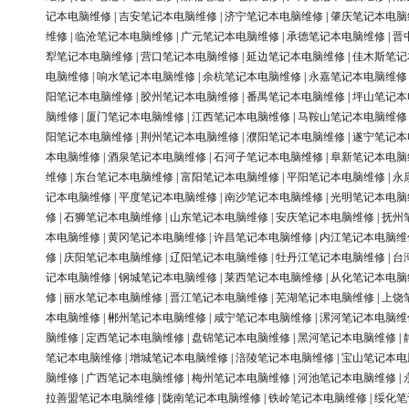
记本电脑维修
|
吉安笔记本电脑维修
|
济宁笔记本电脑维修
|
肇庆笔记本电脑
维修
|
临沧笔记本电脑维修
|
广元笔记本电脑维修
|
承德笔记本电脑维修
|
晋
犁笔记本电脑维修
|
营口笔记本电脑维修
|
延边笔记本电脑维修
|
佳木斯笔记
电脑维修
|
响水笔记本电脑维修
|
余杭笔记本电脑维修
|
永嘉笔记本电脑维修
阳笔记本电脑维修
|
胶州笔记本电脑维修
|
番禺笔记本电脑维修
|
坪山笔记本
脑维修
|
厦门笔记本电脑维修
|
江西笔记本电脑维修
|
马鞍山笔记本电脑维修
阳笔记本电脑维修
|
荆州笔记本电脑维修
|
濮阳笔记本电脑维修
|
遂宁笔记本
本电脑维修
|
酒泉笔记本电脑维修
|
石河子笔记本电脑维修
|
阜新笔记本电脑
维修
|
东台笔记本电脑维修
|
富阳笔记本电脑维修
|
平阳笔记本电脑维修
|
永
记本电脑维修
|
平度笔记本电脑维修
|
南沙笔记本电脑维修
|
光明笔记本电脑
修
|
石狮笔记本电脑维修
|
山东笔记本电脑维修
|
安庆笔记本电脑维修
|
抚州
本电脑维修
|
黄冈笔记本电脑维修
|
许昌笔记本电脑维修
|
内江笔记本电脑维
修
|
庆阳笔记本电脑维修
|
辽阳笔记本电脑维修
|
牡丹江笔记本电脑维修
|
台
记本电脑维修
|
钢城笔记本电脑维修
|
莱西笔记本电脑维修
|
从化笔记本电脑
修
|
丽水笔记本电脑维修
|
晋江笔记本电脑维修
|
芜湖笔记本电脑维修
|
上饶
本电脑维修
|
郴州笔记本电脑维修
|
咸宁笔记本电脑维修
|
漯河笔记本电脑维
脑维修
|
定西笔记本电脑维修
|
盘锦笔记本电脑维修
|
黑河笔记本电脑维修
|
笔记本电脑维修
|
增城笔记本电脑维修
|
涪陵笔记本电脑维修
|
宝山笔记本电
脑维修
|
广西笔记本电脑维修
|
梅州笔记本电脑维修
|
河池笔记本电脑维修
|
拉善盟笔记本电脑维修
|
陇南笔记本电脑维修
|
铁岭笔记本电脑维修
|
绥化笔