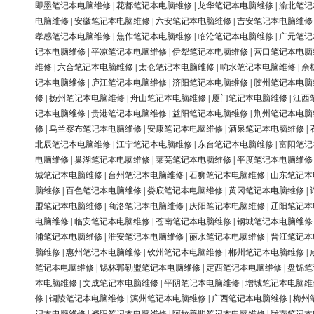
即墨笔记本电脑维修
|
花都笔记本电脑维修
|
龙华笔记本电脑维修
|
渝北笔记
电脑维修
|
安徽笔记本电脑维修
|
六安笔记本电脑维修
|
吉安笔记本电脑维修
孝感笔记本电脑维修
|
焦作笔记本电脑维修
|
临沧笔记本电脑维修
|
广元笔记
记本电脑维修
|
平凉笔记本电脑维修
|
伊犁笔记本电脑维修
|
营口笔记本电脑
维修
|
六合笔记本电脑维修
|
太仓笔记本电脑维修
|
响水笔记本电脑维修
|
余
记本电脑维修
|
庐江笔记本电脑维修
|
济阳笔记本电脑维修
|
胶州笔记本电脑
修
|
扬州笔记本电脑维修
|
舟山笔记本电脑维修
|
厦门笔记本电脑维修
|
江西
记本电脑维修
|
贵港笔记本电脑维修
|
益阳笔记本电脑维修
|
荆州笔记本电脑
修
|
乌兰察布笔记本电脑维修
|
安康笔记本电脑维修
|
酒泉笔记本电脑维修
|
北辰笔记本电脑维修
|
江宁笔记本电脑维修
|
东台笔记本电脑维修
|
富阳笔记
电脑维修
|
巢湖笔记本电脑维修
|
莱芜笔记本电脑维修
|
平度笔记本电脑维修
城笔记本电脑维修
|
台州笔记本电脑维修
|
石狮笔记本电脑维修
|
山东笔记本
脑维修
|
百色笔记本电脑维修
|
娄底笔记本电脑维修
|
黄冈笔记本电脑维修
|
盟笔记本电脑维修
|
商洛笔记本电脑维修
|
庆阳笔记本电脑维修
|
辽阳笔记本
电脑维修
|
临安笔记本电脑维修
|
苍南笔记本电脑维修
|
钢城笔记本电脑维修
浦笔记本电脑维修
|
淮安笔记本电脑维修
|
丽水笔记本电脑维修
|
晋江笔记本
脑维修
|
惠州笔记本电脑维修
|
钦州笔记本电脑维修
|
郴州笔记本电脑维修
|
笔记本电脑维修
|
锡林郭勒盟笔记本电脑维修
|
定西笔记本电脑维修
|
盘锦笔
本电脑维修
|
文成笔记本电脑维修
|
平阴笔记本电脑维修
|
增城笔记本电脑维
修
|
铜陵笔记本电脑维修
|
滨州笔记本电脑维修
|
广西笔记本电脑维修
|
梅州