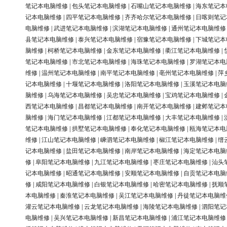
笔记本电脑维修
|
包头笔记本电脑维修
|
石嘴山笔记本电脑维修
|
海东笔记本
记本电脑维修
|
四平笔记本电脑维修
|
齐齐哈尔笔记本电脑维修
|
日喀则笔记
电脑维修
|
武进笔记本电脑维修
|
滨湖笔记本电脑维修
|
通州笔记本电脑维修
县笔记本电脑维修
|
泰兴笔记本电脑维修
|
宿豫笔记本电脑维修
|
下城笔记本
脑维修
|
柯桥笔记本电脑维修
|
金东笔记本电脑维修
|
衢江笔记本电脑维修
|
笔记本电脑维修
|
市北笔记本电脑维修
|
海珠笔记本电脑维修
|
罗湖笔记本电
维修
|
温州笔记本电脑维修
|
南平笔记本电脑维修
|
亳州笔记本电脑维修
|
萍
记本电脑维修
|
十堰笔记本电脑维修
|
洛阳笔记本电脑维修
|
玉溪笔记本电脑
脑维修
|
乌海笔记本电脑维修
|
吴忠笔记本电脑维修
|
宝鸡笔记本电脑维修
|
西笔记本电脑维修
|
昌都笔记本电脑维修
|
南开笔记本电脑维修
|
建邺笔记本
脑维修
|
海门笔记本电脑维修
|
江都笔记本电脑维修
|
大丰笔记本电脑维修
|
笔记本电脑维修
|
拱墅笔记本电脑维修
|
奉化笔记本电脑维修
|
瓯海笔记本电
维修
|
江山笔记本电脑维修
|
嵊泗笔记本电脑维修
|
椒江笔记本电脑维修
|
缙
记本电脑维修
|
盐田笔记本电脑维修
|
南岸笔记本电脑维修
|
海定笔记本电脑
修
|
阜阳笔记本电脑维修
|
九江笔记本电脑维修
|
枣庄笔记本电脑维修
|
汕头
记本电脑维修
|
昭通笔记本电脑维修
|
安顺笔记本电脑维修
|
自贡笔记本电脑
修
|
咸阳笔记本电脑维修
|
白银笔记本电脑维修
|
哈密笔记本电脑维修
|
抚顺
本电脑维修
|
秦淮笔记本电脑维修
|
吴江笔记本电脑维修
|
丹徒笔记本电脑维
灌云笔记本电脑维修
|
云龙笔记本电脑维修
|
海陵笔记本电脑维修
|
泗阳笔记
电脑维修
|
吴兴笔记本电脑维修
|
新昌笔记本电脑维修
|
浦江笔记本电脑维修