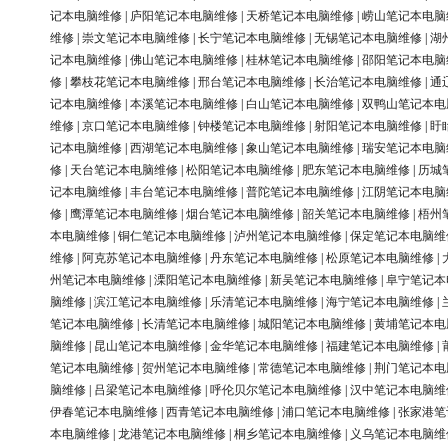
记本电脑维修
|
庐阳笔记本电脑维修
|
天桥笔记本电脑维修
|
崂山笔记本电脑
维修
|
崇文笔记本电脑维修
|
长宁笔记本电脑维修
|
无锡笔记本电脑维修
|
湖
记本电脑维修
|
佛山笔记本电脑维修
|
桂林笔记本电脑维修
|
邵阳笔记本电脑
修
|
攀枝花笔记本电脑维修
|
邢台笔记本电脑维修
|
长治笔记本电脑维修
|
通
记本电脑维修
|
本溪笔记本电脑维修
|
白山笔记本电脑维修
|
双鸭山笔记本电
维修
|
京口笔记本电脑维修
|
钟楼笔记本电脑维修
|
射阳笔记本电脑维修
|
盱
记本电脑维修
|
西湖笔记本电脑维修
|
象山笔记本电脑维修
|
瑞安笔记本电脑
修
|
天台笔记本电脑维修
|
松阳笔记本电脑维修
|
肥东笔记本电脑维修
|
历城
记本电脑维修
|
丰台笔记本电脑维修
|
普陀笔记本电脑维修
|
江阴笔记本电脑
修
|
鹰潭笔记本电脑维修
|
烟台笔记本电脑维修
|
韶关笔记本电脑维修
|
梧州
本电脑维修
|
铜仁笔记本电脑维修
|
泸州笔记本电脑维修
|
保定笔记本电脑维
维修
|
阿克苏笔记本电脑维修
|
丹东笔记本电脑维修
|
松原笔记本电脑维修
|
州笔记本电脑维修
|
溧阳笔记本电脑维修
|
新吴笔记本电脑维修
|
阜宁笔记本
脑维修
|
滨江笔记本电脑维修
|
乐清笔记本电脑维修
|
海宁笔记本电脑维修
|
笔记本电脑维修
|
长清笔记本电脑维修
|
城阳笔记本电脑维修
|
黄埔笔记本电
脑维修
|
昆山笔记本电脑维修
|
金华笔记本电脑维修
|
福建笔记本电脑维修
|
笔记本电脑维修
|
贺州笔记本电脑维修
|
常德笔记本电脑维修
|
荆门笔记本电
脑维修
|
吕梁笔记本电脑维修
|
呼伦贝尔笔记本电脑维修
|
汉中笔记本电脑维
伊春笔记本电脑维修
|
西青笔记本电脑维修
|
浦口笔记本电脑维修
|
张家港笔
本电脑维修
|
龙港笔记本电脑维修
|
桐乡笔记本电脑维修
|
义乌笔记本电脑维