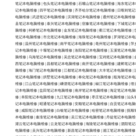
笔记本电脑维修
|
包头笔记本电脑维修
|
石嘴山笔记本电脑维修
|
海东笔记本
记本电脑维修
|
四平笔记本电脑维修
|
齐齐哈尔笔记本电脑维修
|
日喀则笔记
电脑维修
|
武进笔记本电脑维修
|
滨湖笔记本电脑维修
|
通州笔记本电脑维修
县笔记本电脑维修
|
泰兴笔记本电脑维修
|
宿豫笔记本电脑维修
|
下城笔记本
脑维修
|
柯桥笔记本电脑维修
|
金东笔记本电脑维修
|
衢江笔记本电脑维修
|
笔记本电脑维修
|
市北笔记本电脑维修
|
海珠笔记本电脑维修
|
罗湖笔记本电
维修
|
温州笔记本电脑维修
|
南平笔记本电脑维修
|
亳州笔记本电脑维修
|
萍
记本电脑维修
|
十堰笔记本电脑维修
|
洛阳笔记本电脑维修
|
玉溪笔记本电脑
脑维修
|
乌海笔记本电脑维修
|
吴忠笔记本电脑维修
|
宝鸡笔记本电脑维修
|
西笔记本电脑维修
|
昌都笔记本电脑维修
|
南开笔记本电脑维修
|
建邺笔记本
脑维修
|
海门笔记本电脑维修
|
江都笔记本电脑维修
|
大丰笔记本电脑维修
|
笔记本电脑维修
|
拱墅笔记本电脑维修
|
奉化笔记本电脑维修
|
瓯海笔记本电
维修
|
江山笔记本电脑维修
|
嵊泗笔记本电脑维修
|
椒江笔记本电脑维修
|
缙
记本电脑维修
|
盐田笔记本电脑维修
|
南岸笔记本电脑维修
|
海定笔记本电脑
修
|
阜阳笔记本电脑维修
|
九江笔记本电脑维修
|
枣庄笔记本电脑维修
|
汕头
记本电脑维修
|
昭通笔记本电脑维修
|
安顺笔记本电脑维修
|
自贡笔记本电脑
修
|
咸阳笔记本电脑维修
|
白银笔记本电脑维修
|
哈密笔记本电脑维修
|
抚顺
本电脑维修
|
秦淮笔记本电脑维修
|
吴江笔记本电脑维修
|
丹徒笔记本电脑维
灌云笔记本电脑维修
|
云龙笔记本电脑维修
|
海陵笔记本电脑维修
|
泗阳笔记
电脑维修
|
吴兴笔记本电脑维修
|
新昌笔记本电脑维修
|
浦江笔记本电脑维修