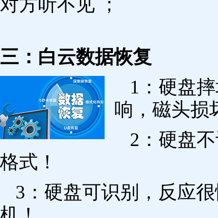
对方听不见 ；
三：白云数据恢复
1：硬盘
响，磁头损
2：硬盘
格式！
3：硬盘可识别，反应
机！