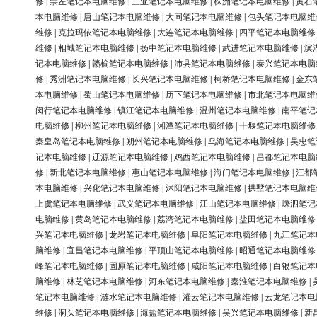
修
|
崇左笔记本电脑维修
|
三亚笔记本电脑维修
|
株洲笔记本电脑维修
|
黄石
本电脑维修
|
唐山笔记本电脑维修
|
大同笔记本电脑维修
|
包头笔记本电脑维
维修
|
克拉玛依笔记本电脑维修
|
大连笔记本电脑维修
|
四平笔记本电脑维修
维修
|
相城笔记本电脑维修
|
扬中笔记本电脑维修
|
武进笔记本电脑维修
|
滨
记本电脑维修
|
赣榆笔记本电脑维修
|
沛县笔记本电脑维修
|
泰兴笔记本电脑
修
|
秀洲笔记本电脑维修
|
长兴笔记本电脑维修
|
柯桥笔记本电脑维修
|
金东
本电脑维修
|
蜀山笔记本电脑维修
|
历下笔记本电脑维修
|
市北笔记本电脑维
闵行笔记本电脑维修
|
镇江笔记本电脑维修
|
温州笔记本电脑维修
|
南平笔记
电脑维修
|
柳州笔记本电脑维修
|
湘潭笔记本电脑维修
|
十堰笔记本电脑维修
秦皇岛笔记本电脑维修
|
朔州笔记本电脑维修
|
乌海笔记本电脑维修
|
吴忠笔
记本电脑维修
|
辽源笔记本电脑维修
|
鸡西笔记本电脑维修
|
昌都笔记本电脑
修
|
新北笔记本电脑维修
|
惠山笔记本电脑维修
|
海门笔记本电脑维修
|
江都
本电脑维修
|
兴化笔记本电脑维修
|
沭阳笔记本电脑维修
|
拱墅笔记本电脑维
上虞笔记本电脑维修
|
武义笔记本电脑维修
|
江山笔记本电脑维修
|
嵊泗笔记
电脑维修
|
黄岛笔记本电脑维修
|
荔湾笔记本电脑维修
|
盐田笔记本电脑维修
兴笔记本电脑维修
|
龙岩笔记本电脑维修
|
阜阳笔记本电脑维修
|
九江笔记本
脑维修
|
宜昌笔记本电脑维修
|
平顶山笔记本电脑维修
|
昭通笔记本电脑维修
峰笔记本电脑维修
|
固原笔记本电脑维修
|
咸阳笔记本电脑维修
|
白银笔记本
脑维修
|
林芝笔记本电脑维修
|
河东笔记本电脑维修
|
秦淮笔记本电脑维修
|
笔记本电脑维修
|
涟水笔记本电脑维修
|
灌云笔记本电脑维修
|
云龙笔记本电
维修
|
洞头笔记本电脑维修
|
海盐笔记本电脑维修
|
吴兴笔记本电脑维修
|
新