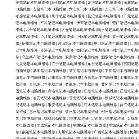
即墨笔记本电脑维修
|
花都笔记本电脑维修
|
龙华笔记本电脑维修
|
渝北笔记
电脑维修
|
安徽笔记本电脑维修
|
六安笔记本电脑维修
|
吉安笔记本电脑维修
孝感笔记本电脑维修
|
焦作笔记本电脑维修
|
临沧笔记本电脑维修
|
广元笔记
记本电脑维修
|
平凉笔记本电脑维修
|
伊犁笔记本电脑维修
|
营口笔记本电脑
维修
|
六合笔记本电脑维修
|
太仓笔记本电脑维修
|
响水笔记本电脑维修
|
余
记本电脑维修
|
庐江笔记本电脑维修
|
济阳笔记本电脑维修
|
胶州笔记本电脑
修
|
扬州笔记本电脑维修
|
舟山笔记本电脑维修
|
厦门笔记本电脑维修
|
江西
记本电脑维修
|
贵港笔记本电脑维修
|
益阳笔记本电脑维修
|
荆州笔记本电脑
修
|
乌兰察布笔记本电脑维修
|
安康笔记本电脑维修
|
酒泉笔记本电脑维修
|
北辰笔记本电脑维修
|
江宁笔记本电脑维修
|
东台笔记本电脑维修
|
富阳笔记
电脑维修
|
巢湖笔记本电脑维修
|
莱芜笔记本电脑维修
|
平度笔记本电脑维修
城笔记本电脑维修
|
台州笔记本电脑维修
|
石狮笔记本电脑维修
|
山东笔记本
脑维修
|
百色笔记本电脑维修
|
娄底笔记本电脑维修
|
黄冈笔记本电脑维修
|
盟笔记本电脑维修
|
商洛笔记本电脑维修
|
庆阳笔记本电脑维修
|
辽阳笔记本
电脑维修
|
临安笔记本电脑维修
|
苍南笔记本电脑维修
|
钢城笔记本电脑维修
浦笔记本电脑维修
|
淮安笔记本电脑维修
|
丽水笔记本电脑维修
|
晋江笔记本
脑维修
|
惠州笔记本电脑维修
|
钦州笔记本电脑维修
|
郴州笔记本电脑维修
|
笔记本电脑维修
|
锡林郭勒盟笔记本电脑维修
|
定西笔记本电脑维修
|
盘锦笔
本电脑维修
|
文成笔记本电脑维修
|
平阴笔记本电脑维修
|
增城笔记本电脑维
修
|
铜陵笔记本电脑维修
|
滨州笔记本电脑维修
|
广西笔记本电脑维修
|
梅州