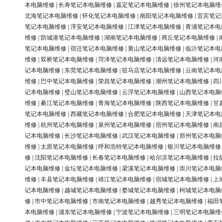
本电脑维修
|
长寿笔记本电脑维修
|
嘉定笔记本电脑维修
|
徐州笔记本电脑维
北海笔记本电脑维修
|
怀化笔记本电脑维修
|
南阳笔记本电脑维修
|
宜宾笔记
笔记本电脑维修
|
淳安笔记本电脑维修
|
江津笔记本电脑维修
|
青浦笔记本电
维修
|
防城港笔记本电脑维修
|
湖南笔记本电脑维修
|
商丘笔记本电脑维修
|
笔记本电脑维修
|
宿迁笔记本电脑维修
|
黄山笔记本电脑维修
|
临沂笔记本电
维修
|
双桥笔记本电脑维修
|
菏泽笔记本电脑维修
|
清远笔记本电脑维修
|
河
记本电脑维修
|
东莞笔记本电脑维修
|
驻马店笔记本电脑维修
|
云南笔记本电
维修
|
巴中笔记本电脑维修
|
荣昌笔记本电脑维修
|
潮州笔记本电脑维修
|
四
记本电脑维修
|
璧山笔记本电脑维修
|
云浮笔记本电脑维修
|
山西笔记本电脑
维修
|
綦江笔记本电脑维修
|
青海笔记本电脑维修
|
陕西笔记本电脑维修
|
甘
笔记本电脑维修
|
西藏笔记本电脑维修
|
合肥笔记本电脑维修
|
天津笔记本电
维修
|
杭州笔记本电脑维修
|
泉州笔记本电脑维修
|
宿州笔记本电脑维修
|
南
记本电脑维修
|
长沙笔记本电脑维修
|
武汉笔记本电脑维修
|
郑州笔记本电脑
维修
|
太原笔记本电脑维修
|
呼和浩特笔记本电脑维修
|
银川笔记本电脑维修
修
|
沈阳笔记本电脑维修
|
长春笔记本电脑维修
|
哈尔滨笔记本电脑维修
|
拉
记本电脑维修
|
金坛笔记本电脑维修
|
梁溪笔记本电脑维修
|
崇川笔记本电脑
维修
|
丰县笔记本电脑维修
|
靖江笔记本电脑维修
|
宿城笔记本电脑维修
|
上
记本电脑维修
|
越城笔记本电脑维修
|
婺城笔记本电脑维修
|
柯城笔记本电脑
修
|
市中笔记本电脑维修
|
市南笔记本电脑维修
|
越秀笔记本电脑维修
|
福田
本电脑维修
|
浦东笔记本电脑维修
|
宁波笔记本电脑维修
|
三明笔记本电脑维