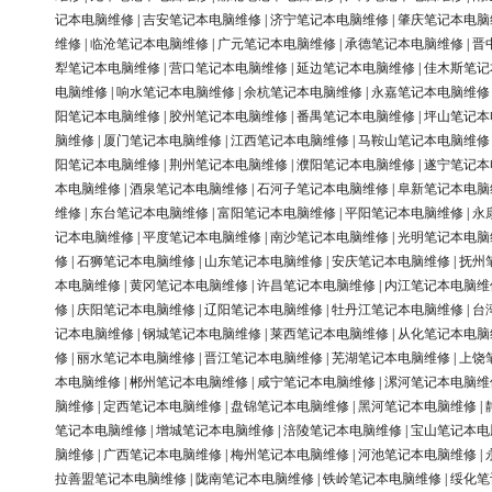
记本电脑维修
|
吉安笔记本电脑维修
|
济宁笔记本电脑维修
|
肇庆笔记本电脑
维修
|
临沧笔记本电脑维修
|
广元笔记本电脑维修
|
承德笔记本电脑维修
|
晋
犁笔记本电脑维修
|
营口笔记本电脑维修
|
延边笔记本电脑维修
|
佳木斯笔记
电脑维修
|
响水笔记本电脑维修
|
余杭笔记本电脑维修
|
永嘉笔记本电脑维修
阳笔记本电脑维修
|
胶州笔记本电脑维修
|
番禺笔记本电脑维修
|
坪山笔记本
脑维修
|
厦门笔记本电脑维修
|
江西笔记本电脑维修
|
马鞍山笔记本电脑维修
阳笔记本电脑维修
|
荆州笔记本电脑维修
|
濮阳笔记本电脑维修
|
遂宁笔记本
本电脑维修
|
酒泉笔记本电脑维修
|
石河子笔记本电脑维修
|
阜新笔记本电脑
维修
|
东台笔记本电脑维修
|
富阳笔记本电脑维修
|
平阳笔记本电脑维修
|
永
记本电脑维修
|
平度笔记本电脑维修
|
南沙笔记本电脑维修
|
光明笔记本电脑
修
|
石狮笔记本电脑维修
|
山东笔记本电脑维修
|
安庆笔记本电脑维修
|
抚州
本电脑维修
|
黄冈笔记本电脑维修
|
许昌笔记本电脑维修
|
内江笔记本电脑维
修
|
庆阳笔记本电脑维修
|
辽阳笔记本电脑维修
|
牡丹江笔记本电脑维修
|
台
记本电脑维修
|
钢城笔记本电脑维修
|
莱西笔记本电脑维修
|
从化笔记本电脑
修
|
丽水笔记本电脑维修
|
晋江笔记本电脑维修
|
芜湖笔记本电脑维修
|
上饶
本电脑维修
|
郴州笔记本电脑维修
|
咸宁笔记本电脑维修
|
漯河笔记本电脑维
脑维修
|
定西笔记本电脑维修
|
盘锦笔记本电脑维修
|
黑河笔记本电脑维修
|
笔记本电脑维修
|
增城笔记本电脑维修
|
涪陵笔记本电脑维修
|
宝山笔记本电
脑维修
|
广西笔记本电脑维修
|
梅州笔记本电脑维修
|
河池笔记本电脑维修
|
拉善盟笔记本电脑维修
|
陇南笔记本电脑维修
|
铁岭笔记本电脑维修
|
绥化笔