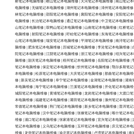
桥笔记本电脑维修
|
崂山笔记本电脑维修
|
天河笔记本电脑维修
|
南山笔记本
电脑维修
|
无锡笔记本电脑维修
|
湖州笔记本电脑维修
|
漳州笔记本电脑维修
林笔记本电脑维修
|
邵阳笔记本电脑维修
|
襄阳笔记本电脑维修
|
安阳笔记本
电脑维修
|
长治笔记本电脑维修
|
通辽笔记本电脑维修
|
中卫笔记本电脑维修
山笔记本电脑维修
|
双鸭山笔记本电脑维修
|
山南笔记本电脑维修
|
红桥笔记
电脑维修
|
射阳笔记本电脑维修
|
盱眙笔记本电脑维修
|
东海笔记本电脑维修
山笔记本电脑维修
|
瑞安笔记本电脑维修
|
平湖笔记本电脑维修
|
南浔笔记本
脑维修
|
肥东笔记本电脑维修
|
历城笔记本电脑维修
|
李沧笔记本电脑维修
|
陀笔记本电脑维修
|
江阴笔记本电脑维修
|
浙江笔记本电脑维修
|
绍兴笔记本
脑维修
|
韶关笔记本电脑维修
|
梧州笔记本电脑维修
|
岳阳笔记本电脑维修
|
笔记本电脑维修
|
保定笔记本电脑维修
|
忻州笔记本电脑维修
|
鄂尔多斯笔记
本电脑维修
|
松原笔记本电脑维修
|
大庆笔记本电脑维修
|
那曲笔记本电脑维
修
|
新吴笔记本电脑维修
|
阜宁笔记本电脑维修
|
金湖笔记本电脑维修
|
灌南
本电脑维修
|
海宁笔记本电脑维修
|
兰溪笔记本电脑维修
|
开化笔记本电脑维
城阳笔记本电脑维修
|
黄埔笔记本电脑维修
|
龙岗笔记本电脑维修
|
大渡口笔
本电脑维修
|
福建笔记本电脑维修
|
莆田笔记本电脑维修
|
滁州笔记本电脑维
常德笔记本电脑维修
|
荆门笔记本电脑维修
|
新乡笔记本电脑维修
|
普洱笔记
笔记本电脑维修
|
汉中笔记本电脑维修
|
张掖笔记本电脑维修
|
喀什笔记本电
维修
|
浦口笔记本电脑维修
|
张家港笔记本电脑维修
|
宜兴笔记本电脑维修
|
笔记本电脑维修
|
义乌笔记本电脑维修
|
玉环笔记本电脑维修
|
庆元笔记本电
维修
|
龙华笔记本电脑维修
|
渝北笔记本电脑维修
|
卢湾笔记本电脑维修
|
南