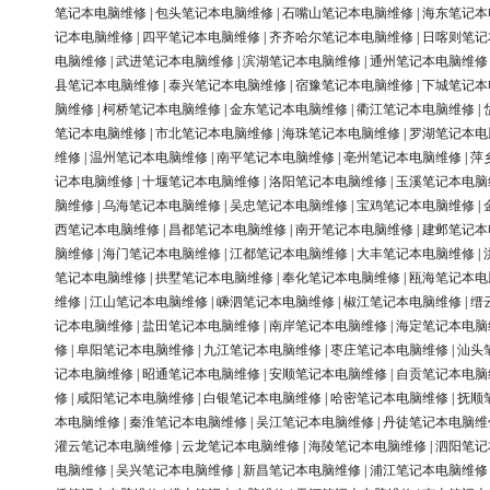
笔记本电脑维修
|
包头笔记本电脑维修
|
石嘴山笔记本电脑维修
|
海东笔记本
记本电脑维修
|
四平笔记本电脑维修
|
齐齐哈尔笔记本电脑维修
|
日喀则笔记
电脑维修
|
武进笔记本电脑维修
|
滨湖笔记本电脑维修
|
通州笔记本电脑维修
县笔记本电脑维修
|
泰兴笔记本电脑维修
|
宿豫笔记本电脑维修
|
下城笔记本
脑维修
|
柯桥笔记本电脑维修
|
金东笔记本电脑维修
|
衢江笔记本电脑维修
|
笔记本电脑维修
|
市北笔记本电脑维修
|
海珠笔记本电脑维修
|
罗湖笔记本电
维修
|
温州笔记本电脑维修
|
南平笔记本电脑维修
|
亳州笔记本电脑维修
|
萍
记本电脑维修
|
十堰笔记本电脑维修
|
洛阳笔记本电脑维修
|
玉溪笔记本电脑
脑维修
|
乌海笔记本电脑维修
|
吴忠笔记本电脑维修
|
宝鸡笔记本电脑维修
|
西笔记本电脑维修
|
昌都笔记本电脑维修
|
南开笔记本电脑维修
|
建邺笔记本
脑维修
|
海门笔记本电脑维修
|
江都笔记本电脑维修
|
大丰笔记本电脑维修
|
笔记本电脑维修
|
拱墅笔记本电脑维修
|
奉化笔记本电脑维修
|
瓯海笔记本电
维修
|
江山笔记本电脑维修
|
嵊泗笔记本电脑维修
|
椒江笔记本电脑维修
|
缙
记本电脑维修
|
盐田笔记本电脑维修
|
南岸笔记本电脑维修
|
海定笔记本电脑
修
|
阜阳笔记本电脑维修
|
九江笔记本电脑维修
|
枣庄笔记本电脑维修
|
汕头
记本电脑维修
|
昭通笔记本电脑维修
|
安顺笔记本电脑维修
|
自贡笔记本电脑
修
|
咸阳笔记本电脑维修
|
白银笔记本电脑维修
|
哈密笔记本电脑维修
|
抚顺
本电脑维修
|
秦淮笔记本电脑维修
|
吴江笔记本电脑维修
|
丹徒笔记本电脑维
灌云笔记本电脑维修
|
云龙笔记本电脑维修
|
海陵笔记本电脑维修
|
泗阳笔记
电脑维修
|
吴兴笔记本电脑维修
|
新昌笔记本电脑维修
|
浦江笔记本电脑维修