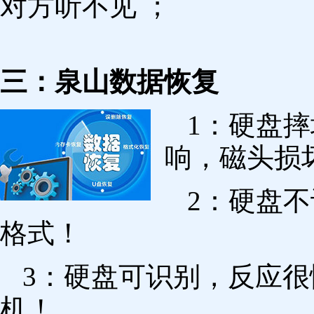
对方听不见 ；
三：泉山数据恢复
1：硬盘
响，磁头损
2：硬盘
格式！
3：硬盘可识别，反应
机！