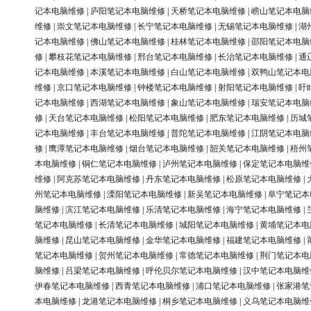
记本电脑维修
|
庐阳笔记本电脑维修
|
天桥笔记本电脑维修
|
崂山笔记本电脑
维修
|
崇文笔记本电脑维修
|
长宁笔记本电脑维修
|
无锡笔记本电脑维修
|
湖
记本电脑维修
|
佛山笔记本电脑维修
|
桂林笔记本电脑维修
|
邵阳笔记本电脑
修
|
攀枝花笔记本电脑维修
|
邢台笔记本电脑维修
|
长治笔记本电脑维修
|
通
记本电脑维修
|
本溪笔记本电脑维修
|
白山笔记本电脑维修
|
双鸭山笔记本电
维修
|
京口笔记本电脑维修
|
钟楼笔记本电脑维修
|
射阳笔记本电脑维修
|
盱
记本电脑维修
|
西湖笔记本电脑维修
|
象山笔记本电脑维修
|
瑞安笔记本电脑
修
|
天台笔记本电脑维修
|
松阳笔记本电脑维修
|
肥东笔记本电脑维修
|
历城
记本电脑维修
|
丰台笔记本电脑维修
|
普陀笔记本电脑维修
|
江阴笔记本电脑
修
|
鹰潭笔记本电脑维修
|
烟台笔记本电脑维修
|
韶关笔记本电脑维修
|
梧州
本电脑维修
|
铜仁笔记本电脑维修
|
泸州笔记本电脑维修
|
保定笔记本电脑维
维修
|
阿克苏笔记本电脑维修
|
丹东笔记本电脑维修
|
松原笔记本电脑维修
|
州笔记本电脑维修
|
溧阳笔记本电脑维修
|
新吴笔记本电脑维修
|
阜宁笔记本
脑维修
|
滨江笔记本电脑维修
|
乐清笔记本电脑维修
|
海宁笔记本电脑维修
|
笔记本电脑维修
|
长清笔记本电脑维修
|
城阳笔记本电脑维修
|
黄埔笔记本电
脑维修
|
昆山笔记本电脑维修
|
金华笔记本电脑维修
|
福建笔记本电脑维修
|
笔记本电脑维修
|
贺州笔记本电脑维修
|
常德笔记本电脑维修
|
荆门笔记本电
脑维修
|
吕梁笔记本电脑维修
|
呼伦贝尔笔记本电脑维修
|
汉中笔记本电脑维
伊春笔记本电脑维修
|
西青笔记本电脑维修
|
浦口笔记本电脑维修
|
张家港笔
本电脑维修
|
龙港笔记本电脑维修
|
桐乡笔记本电脑维修
|
义乌笔记本电脑维