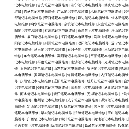
记本电脑维修
|
吉安笔记本电脑维修
|
济宁笔记本电脑维修
|
肇庆笔记本电脑
维修
|
临沧笔记本电脑维修
|
广元笔记本电脑维修
|
承德笔记本电脑维修
|
晋
犁笔记本电脑维修
|
营口笔记本电脑维修
|
延边笔记本电脑维修
|
佳木斯笔记
电脑维修
|
响水笔记本电脑维修
|
余杭笔记本电脑维修
|
永嘉笔记本电脑维修
阳笔记本电脑维修
|
胶州笔记本电脑维修
|
番禺笔记本电脑维修
|
坪山笔记本
脑维修
|
厦门笔记本电脑维修
|
江西笔记本电脑维修
|
马鞍山笔记本电脑维修
阳笔记本电脑维修
|
荆州笔记本电脑维修
|
濮阳笔记本电脑维修
|
遂宁笔记本
本电脑维修
|
酒泉笔记本电脑维修
|
石河子笔记本电脑维修
|
阜新笔记本电脑
维修
|
东台笔记本电脑维修
|
富阳笔记本电脑维修
|
平阳笔记本电脑维修
|
永
记本电脑维修
|
平度笔记本电脑维修
|
南沙笔记本电脑维修
|
光明笔记本电脑
修
|
石狮笔记本电脑维修
|
山东笔记本电脑维修
|
安庆笔记本电脑维修
|
抚州
本电脑维修
|
黄冈笔记本电脑维修
|
许昌笔记本电脑维修
|
内江笔记本电脑维
修
|
庆阳笔记本电脑维修
|
辽阳笔记本电脑维修
|
牡丹江笔记本电脑维修
|
台
记本电脑维修
|
钢城笔记本电脑维修
|
莱西笔记本电脑维修
|
从化笔记本电脑
修
|
丽水笔记本电脑维修
|
晋江笔记本电脑维修
|
芜湖笔记本电脑维修
|
上饶
本电脑维修
|
郴州笔记本电脑维修
|
咸宁笔记本电脑维修
|
漯河笔记本电脑维
脑维修
|
定西笔记本电脑维修
|
盘锦笔记本电脑维修
|
黑河笔记本电脑维修
|
笔记本电脑维修
|
增城笔记本电脑维修
|
涪陵笔记本电脑维修
|
宝山笔记本电
脑维修
|
广西笔记本电脑维修
|
梅州笔记本电脑维修
|
河池笔记本电脑维修
|
拉善盟笔记本电脑维修
|
陇南笔记本电脑维修
|
铁岭笔记本电脑维修
|
绥化笔