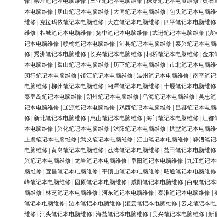
修
|
崇左笔记本电脑维修
|
三亚笔记本电脑维修
|
株洲笔记本电脑维修
|
黄石
本电脑维修
|
唐山笔记本电脑维修
|
大同笔记本电脑维修
|
包头笔记本电脑维
维修
|
克拉玛依笔记本电脑维修
|
大连笔记本电脑维修
|
四平笔记本电脑维修
维修
|
相城笔记本电脑维修
|
扬中笔记本电脑维修
|
武进笔记本电脑维修
|
滨
记本电脑维修
|
赣榆笔记本电脑维修
|
沛县笔记本电脑维修
|
泰兴笔记本电脑
修
|
秀洲笔记本电脑维修
|
长兴笔记本电脑维修
|
柯桥笔记本电脑维修
|
金东
本电脑维修
|
蜀山笔记本电脑维修
|
历下笔记本电脑维修
|
市北笔记本电脑维
闵行笔记本电脑维修
|
镇江笔记本电脑维修
|
温州笔记本电脑维修
|
南平笔记
电脑维修
|
柳州笔记本电脑维修
|
湘潭笔记本电脑维修
|
十堰笔记本电脑维修
秦皇岛笔记本电脑维修
|
朔州笔记本电脑维修
|
乌海笔记本电脑维修
|
吴忠笔
记本电脑维修
|
辽源笔记本电脑维修
|
鸡西笔记本电脑维修
|
昌都笔记本电脑
修
|
新北笔记本电脑维修
|
惠山笔记本电脑维修
|
海门笔记本电脑维修
|
江都
本电脑维修
|
兴化笔记本电脑维修
|
沭阳笔记本电脑维修
|
拱墅笔记本电脑维
上虞笔记本电脑维修
|
武义笔记本电脑维修
|
江山笔记本电脑维修
|
嵊泗笔记
电脑维修
|
黄岛笔记本电脑维修
|
荔湾笔记本电脑维修
|
盐田笔记本电脑维修
兴笔记本电脑维修
|
龙岩笔记本电脑维修
|
阜阳笔记本电脑维修
|
九江笔记本
脑维修
|
宜昌笔记本电脑维修
|
平顶山笔记本电脑维修
|
昭通笔记本电脑维修
峰笔记本电脑维修
|
固原笔记本电脑维修
|
咸阳笔记本电脑维修
|
白银笔记本
脑维修
|
林芝笔记本电脑维修
|
河东笔记本电脑维修
|
秦淮笔记本电脑维修
|
笔记本电脑维修
|
涟水笔记本电脑维修
|
灌云笔记本电脑维修
|
云龙笔记本电
维修
|
洞头笔记本电脑维修
|
海盐笔记本电脑维修
|
吴兴笔记本电脑维修
|
新