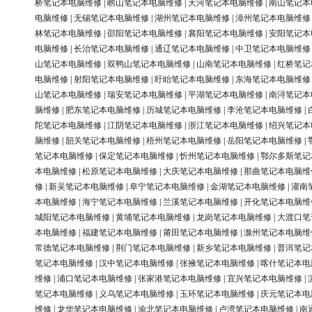
桥笔记本电脑维修
|
崂山笔记本电脑维修
|
天河笔记本电脑维修
|
南山笔记本
电脑维修
|
无锡笔记本电脑维修
|
湖州笔记本电脑维修
|
漳州笔记本电脑维修
林笔记本电脑维修
|
邵阳笔记本电脑维修
|
襄阳笔记本电脑维修
|
安阳笔记本
电脑维修
|
长治笔记本电脑维修
|
通辽笔记本电脑维修
|
中卫笔记本电脑维修
山笔记本电脑维修
|
双鸭山笔记本电脑维修
|
山南笔记本电脑维修
|
红桥笔记
电脑维修
|
射阳笔记本电脑维修
|
盱眙笔记本电脑维修
|
东海笔记本电脑维修
山笔记本电脑维修
|
瑞安笔记本电脑维修
|
平湖笔记本电脑维修
|
南浔笔记本
脑维修
|
肥东笔记本电脑维修
|
历城笔记本电脑维修
|
李沧笔记本电脑维修
|
陀笔记本电脑维修
|
江阴笔记本电脑维修
|
浙江笔记本电脑维修
|
绍兴笔记本
脑维修
|
韶关笔记本电脑维修
|
梧州笔记本电脑维修
|
岳阳笔记本电脑维修
|
笔记本电脑维修
|
保定笔记本电脑维修
|
忻州笔记本电脑维修
|
鄂尔多斯笔记
本电脑维修
|
松原笔记本电脑维修
|
大庆笔记本电脑维修
|
那曲笔记本电脑维
修
|
新吴笔记本电脑维修
|
阜宁笔记本电脑维修
|
金湖笔记本电脑维修
|
灌南
本电脑维修
|
海宁笔记本电脑维修
|
兰溪笔记本电脑维修
|
开化笔记本电脑维
城阳笔记本电脑维修
|
黄埔笔记本电脑维修
|
龙岗笔记本电脑维修
|
大渡口笔
本电脑维修
|
福建笔记本电脑维修
|
莆田笔记本电脑维修
|
滁州笔记本电脑维
常德笔记本电脑维修
|
荆门笔记本电脑维修
|
新乡笔记本电脑维修
|
普洱笔记
笔记本电脑维修
|
汉中笔记本电脑维修
|
张掖笔记本电脑维修
|
喀什笔记本电
维修
|
浦口笔记本电脑维修
|
张家港笔记本电脑维修
|
宜兴笔记本电脑维修
|
笔记本电脑维修
|
义乌笔记本电脑维修
|
玉环笔记本电脑维修
|
庆元笔记本电
维修
|
龙华笔记本电脑维修
|
渝北笔记本电脑维修
|
卢湾笔记本电脑维修
|
南