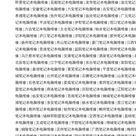
即墨笔记本电脑维修
|
花都笔记本电脑维修
|
龙华笔记本电脑维修
|
渝北笔记
电脑维修
|
安徽笔记本电脑维修
|
六安笔记本电脑维修
|
吉安笔记本电脑维修
孝感笔记本电脑维修
|
焦作笔记本电脑维修
|
临沧笔记本电脑维修
|
广元笔记
记本电脑维修
|
平凉笔记本电脑维修
|
伊犁笔记本电脑维修
|
营口笔记本电脑
维修
|
六合笔记本电脑维修
|
太仓笔记本电脑维修
|
响水笔记本电脑维修
|
余
记本电脑维修
|
庐江笔记本电脑维修
|
济阳笔记本电脑维修
|
胶州笔记本电脑
修
|
扬州笔记本电脑维修
|
舟山笔记本电脑维修
|
厦门笔记本电脑维修
|
江西
记本电脑维修
|
贵港笔记本电脑维修
|
益阳笔记本电脑维修
|
荆州笔记本电脑
修
|
乌兰察布笔记本电脑维修
|
安康笔记本电脑维修
|
酒泉笔记本电脑维修
|
北辰笔记本电脑维修
|
江宁笔记本电脑维修
|
东台笔记本电脑维修
|
富阳笔记
电脑维修
|
巢湖笔记本电脑维修
|
莱芜笔记本电脑维修
|
平度笔记本电脑维修
城笔记本电脑维修
|
台州笔记本电脑维修
|
石狮笔记本电脑维修
|
山东笔记本
脑维修
|
百色笔记本电脑维修
|
娄底笔记本电脑维修
|
黄冈笔记本电脑维修
|
盟笔记本电脑维修
|
商洛笔记本电脑维修
|
庆阳笔记本电脑维修
|
辽阳笔记本
电脑维修
|
临安笔记本电脑维修
|
苍南笔记本电脑维修
|
钢城笔记本电脑维修
浦笔记本电脑维修
|
淮安笔记本电脑维修
|
丽水笔记本电脑维修
|
晋江笔记本
脑维修
|
惠州笔记本电脑维修
|
钦州笔记本电脑维修
|
郴州笔记本电脑维修
|
笔记本电脑维修
|
锡林郭勒盟笔记本电脑维修
|
定西笔记本电脑维修
|
盘锦笔
本电脑维修
|
文成笔记本电脑维修
|
平阴笔记本电脑维修
|
增城笔记本电脑维
修
|
铜陵笔记本电脑维修
|
滨州笔记本电脑维修
|
广西笔记本电脑维修
|
梅州