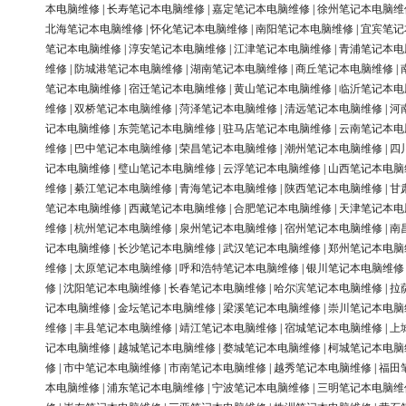
本电脑维修
|
长寿笔记本电脑维修
|
嘉定笔记本电脑维修
|
徐州笔记本电脑维
北海笔记本电脑维修
|
怀化笔记本电脑维修
|
南阳笔记本电脑维修
|
宜宾笔记
笔记本电脑维修
|
淳安笔记本电脑维修
|
江津笔记本电脑维修
|
青浦笔记本电
维修
|
防城港笔记本电脑维修
|
湖南笔记本电脑维修
|
商丘笔记本电脑维修
|
笔记本电脑维修
|
宿迁笔记本电脑维修
|
黄山笔记本电脑维修
|
临沂笔记本电
维修
|
双桥笔记本电脑维修
|
菏泽笔记本电脑维修
|
清远笔记本电脑维修
|
河
记本电脑维修
|
东莞笔记本电脑维修
|
驻马店笔记本电脑维修
|
云南笔记本电
维修
|
巴中笔记本电脑维修
|
荣昌笔记本电脑维修
|
潮州笔记本电脑维修
|
四
记本电脑维修
|
璧山笔记本电脑维修
|
云浮笔记本电脑维修
|
山西笔记本电脑
维修
|
綦江笔记本电脑维修
|
青海笔记本电脑维修
|
陕西笔记本电脑维修
|
甘
笔记本电脑维修
|
西藏笔记本电脑维修
|
合肥笔记本电脑维修
|
天津笔记本电
维修
|
杭州笔记本电脑维修
|
泉州笔记本电脑维修
|
宿州笔记本电脑维修
|
南
记本电脑维修
|
长沙笔记本电脑维修
|
武汉笔记本电脑维修
|
郑州笔记本电脑
维修
|
太原笔记本电脑维修
|
呼和浩特笔记本电脑维修
|
银川笔记本电脑维修
修
|
沈阳笔记本电脑维修
|
长春笔记本电脑维修
|
哈尔滨笔记本电脑维修
|
拉
记本电脑维修
|
金坛笔记本电脑维修
|
梁溪笔记本电脑维修
|
崇川笔记本电脑
维修
|
丰县笔记本电脑维修
|
靖江笔记本电脑维修
|
宿城笔记本电脑维修
|
上
记本电脑维修
|
越城笔记本电脑维修
|
婺城笔记本电脑维修
|
柯城笔记本电脑
修
|
市中笔记本电脑维修
|
市南笔记本电脑维修
|
越秀笔记本电脑维修
|
福田
本电脑维修
|
浦东笔记本电脑维修
|
宁波笔记本电脑维修
|
三明笔记本电脑维