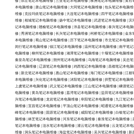
修
|
崇左笔记本电脑维修
|
三亚笔记本电脑维修
|
株洲笔记本电脑维修
|
黄石
本电脑维修
|
唐山笔记本电脑维修
|
大同笔记本电脑维修
|
包头笔记本电脑维
维修
|
克拉玛依笔记本电脑维修
|
大连笔记本电脑维修
|
四平笔记本电脑维修
维修
|
相城笔记本电脑维修
|
扬中笔记本电脑维修
|
武进笔记本电脑维修
|
滨
记本电脑维修
|
赣榆笔记本电脑维修
|
沛县笔记本电脑维修
|
泰兴笔记本电脑
修
|
秀洲笔记本电脑维修
|
长兴笔记本电脑维修
|
柯桥笔记本电脑维修
|
金东
本电脑维修
|
蜀山笔记本电脑维修
|
历下笔记本电脑维修
|
市北笔记本电脑维
闵行笔记本电脑维修
|
镇江笔记本电脑维修
|
温州笔记本电脑维修
|
南平笔记
电脑维修
|
柳州笔记本电脑维修
|
湘潭笔记本电脑维修
|
十堰笔记本电脑维修
秦皇岛笔记本电脑维修
|
朔州笔记本电脑维修
|
乌海笔记本电脑维修
|
吴忠笔
记本电脑维修
|
辽源笔记本电脑维修
|
鸡西笔记本电脑维修
|
昌都笔记本电脑
修
|
新北笔记本电脑维修
|
惠山笔记本电脑维修
|
海门笔记本电脑维修
|
江都
本电脑维修
|
兴化笔记本电脑维修
|
沭阳笔记本电脑维修
|
拱墅笔记本电脑维
上虞笔记本电脑维修
|
武义笔记本电脑维修
|
江山笔记本电脑维修
|
嵊泗笔记
电脑维修
|
黄岛笔记本电脑维修
|
荔湾笔记本电脑维修
|
盐田笔记本电脑维修
兴笔记本电脑维修
|
龙岩笔记本电脑维修
|
阜阳笔记本电脑维修
|
九江笔记本
脑维修
|
宜昌笔记本电脑维修
|
平顶山笔记本电脑维修
|
昭通笔记本电脑维修
峰笔记本电脑维修
|
固原笔记本电脑维修
|
咸阳笔记本电脑维修
|
白银笔记本
脑维修
|
林芝笔记本电脑维修
|
河东笔记本电脑维修
|
秦淮笔记本电脑维修
|
笔记本电脑维修
|
涟水笔记本电脑维修
|
灌云笔记本电脑维修
|
云龙笔记本电
维修
|
洞头笔记本电脑维修
|
海盐笔记本电脑维修
|
吴兴笔记本电脑维修
|
新