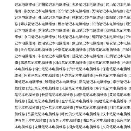
记本电脑维修
|
庐阳笔记本电脑维修
|
天桥笔记本电脑维修
|
崂山笔记本电脑
维修
|
崇文笔记本电脑维修
|
长宁笔记本电脑维修
|
无锡笔记本电脑维修
|
湖
记本电脑维修
|
佛山笔记本电脑维修
|
桂林笔记本电脑维修
|
邵阳笔记本电脑
修
|
攀枝花笔记本电脑维修
|
邢台笔记本电脑维修
|
长治笔记本电脑维修
|
通
记本电脑维修
|
本溪笔记本电脑维修
|
白山笔记本电脑维修
|
双鸭山笔记本电
维修
|
京口笔记本电脑维修
|
钟楼笔记本电脑维修
|
射阳笔记本电脑维修
|
盱
记本电脑维修
|
西湖笔记本电脑维修
|
象山笔记本电脑维修
|
瑞安笔记本电脑
修
|
天台笔记本电脑维修
|
松阳笔记本电脑维修
|
肥东笔记本电脑维修
|
历城
记本电脑维修
|
丰台笔记本电脑维修
|
普陀笔记本电脑维修
|
江阴笔记本电脑
修
|
鹰潭笔记本电脑维修
|
烟台笔记本电脑维修
|
韶关笔记本电脑维修
|
梧州
本电脑维修
|
铜仁笔记本电脑维修
|
泸州笔记本电脑维修
|
保定笔记本电脑维
维修
|
阿克苏笔记本电脑维修
|
丹东笔记本电脑维修
|
松原笔记本电脑维修
|
州笔记本电脑维修
|
溧阳笔记本电脑维修
|
新吴笔记本电脑维修
|
阜宁笔记本
脑维修
|
滨江笔记本电脑维修
|
乐清笔记本电脑维修
|
海宁笔记本电脑维修
|
笔记本电脑维修
|
长清笔记本电脑维修
|
城阳笔记本电脑维修
|
黄埔笔记本电
脑维修
|
昆山笔记本电脑维修
|
金华笔记本电脑维修
|
福建笔记本电脑维修
|
笔记本电脑维修
|
贺州笔记本电脑维修
|
常德笔记本电脑维修
|
荆门笔记本电
脑维修
|
吕梁笔记本电脑维修
|
呼伦贝尔笔记本电脑维修
|
汉中笔记本电脑维
伊春笔记本电脑维修
|
西青笔记本电脑维修
|
浦口笔记本电脑维修
|
张家港笔
本电脑维修
|
龙港笔记本电脑维修
|
桐乡笔记本电脑维修
|
义乌笔记本电脑维