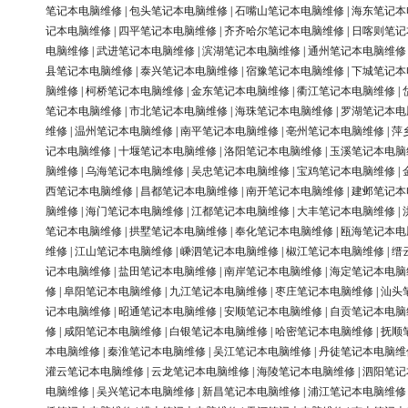
笔记本电脑维修
|
包头笔记本电脑维修
|
石嘴山笔记本电脑维修
|
海东笔记本
记本电脑维修
|
四平笔记本电脑维修
|
齐齐哈尔笔记本电脑维修
|
日喀则笔记
电脑维修
|
武进笔记本电脑维修
|
滨湖笔记本电脑维修
|
通州笔记本电脑维修
县笔记本电脑维修
|
泰兴笔记本电脑维修
|
宿豫笔记本电脑维修
|
下城笔记本
脑维修
|
柯桥笔记本电脑维修
|
金东笔记本电脑维修
|
衢江笔记本电脑维修
|
笔记本电脑维修
|
市北笔记本电脑维修
|
海珠笔记本电脑维修
|
罗湖笔记本电
维修
|
温州笔记本电脑维修
|
南平笔记本电脑维修
|
亳州笔记本电脑维修
|
萍
记本电脑维修
|
十堰笔记本电脑维修
|
洛阳笔记本电脑维修
|
玉溪笔记本电脑
脑维修
|
乌海笔记本电脑维修
|
吴忠笔记本电脑维修
|
宝鸡笔记本电脑维修
|
西笔记本电脑维修
|
昌都笔记本电脑维修
|
南开笔记本电脑维修
|
建邺笔记本
脑维修
|
海门笔记本电脑维修
|
江都笔记本电脑维修
|
大丰笔记本电脑维修
|
笔记本电脑维修
|
拱墅笔记本电脑维修
|
奉化笔记本电脑维修
|
瓯海笔记本电
维修
|
江山笔记本电脑维修
|
嵊泗笔记本电脑维修
|
椒江笔记本电脑维修
|
缙
记本电脑维修
|
盐田笔记本电脑维修
|
南岸笔记本电脑维修
|
海定笔记本电脑
修
|
阜阳笔记本电脑维修
|
九江笔记本电脑维修
|
枣庄笔记本电脑维修
|
汕头
记本电脑维修
|
昭通笔记本电脑维修
|
安顺笔记本电脑维修
|
自贡笔记本电脑
修
|
咸阳笔记本电脑维修
|
白银笔记本电脑维修
|
哈密笔记本电脑维修
|
抚顺
本电脑维修
|
秦淮笔记本电脑维修
|
吴江笔记本电脑维修
|
丹徒笔记本电脑维
灌云笔记本电脑维修
|
云龙笔记本电脑维修
|
海陵笔记本电脑维修
|
泗阳笔记
电脑维修
|
吴兴笔记本电脑维修
|
新昌笔记本电脑维修
|
浦江笔记本电脑维修