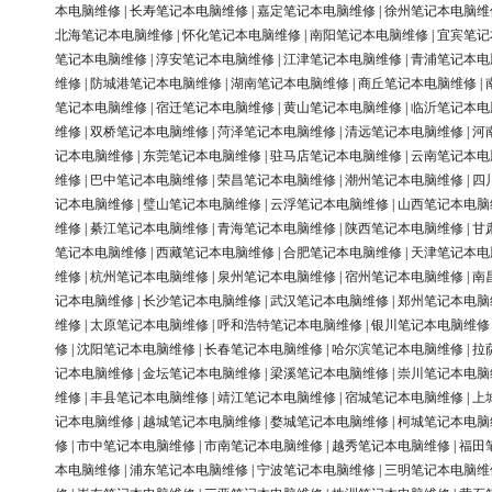
本电脑维修
|
长寿笔记本电脑维修
|
嘉定笔记本电脑维修
|
徐州笔记本电脑维
北海笔记本电脑维修
|
怀化笔记本电脑维修
|
南阳笔记本电脑维修
|
宜宾笔记
笔记本电脑维修
|
淳安笔记本电脑维修
|
江津笔记本电脑维修
|
青浦笔记本电
维修
|
防城港笔记本电脑维修
|
湖南笔记本电脑维修
|
商丘笔记本电脑维修
|
笔记本电脑维修
|
宿迁笔记本电脑维修
|
黄山笔记本电脑维修
|
临沂笔记本电
维修
|
双桥笔记本电脑维修
|
菏泽笔记本电脑维修
|
清远笔记本电脑维修
|
河
记本电脑维修
|
东莞笔记本电脑维修
|
驻马店笔记本电脑维修
|
云南笔记本电
维修
|
巴中笔记本电脑维修
|
荣昌笔记本电脑维修
|
潮州笔记本电脑维修
|
四
记本电脑维修
|
璧山笔记本电脑维修
|
云浮笔记本电脑维修
|
山西笔记本电脑
维修
|
綦江笔记本电脑维修
|
青海笔记本电脑维修
|
陕西笔记本电脑维修
|
甘
笔记本电脑维修
|
西藏笔记本电脑维修
|
合肥笔记本电脑维修
|
天津笔记本电
维修
|
杭州笔记本电脑维修
|
泉州笔记本电脑维修
|
宿州笔记本电脑维修
|
南
记本电脑维修
|
长沙笔记本电脑维修
|
武汉笔记本电脑维修
|
郑州笔记本电脑
维修
|
太原笔记本电脑维修
|
呼和浩特笔记本电脑维修
|
银川笔记本电脑维修
修
|
沈阳笔记本电脑维修
|
长春笔记本电脑维修
|
哈尔滨笔记本电脑维修
|
拉
记本电脑维修
|
金坛笔记本电脑维修
|
梁溪笔记本电脑维修
|
崇川笔记本电脑
维修
|
丰县笔记本电脑维修
|
靖江笔记本电脑维修
|
宿城笔记本电脑维修
|
上
记本电脑维修
|
越城笔记本电脑维修
|
婺城笔记本电脑维修
|
柯城笔记本电脑
修
|
市中笔记本电脑维修
|
市南笔记本电脑维修
|
越秀笔记本电脑维修
|
福田
本电脑维修
|
浦东笔记本电脑维修
|
宁波笔记本电脑维修
|
三明笔记本电脑维