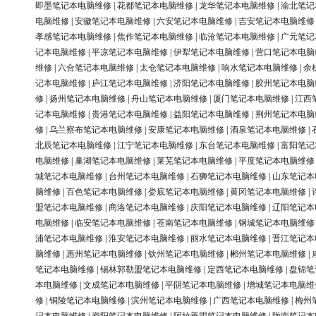
即墨笔记本电脑维修
|
花都笔记本电脑维修
|
龙华笔记本电脑维修
|
渝北笔记
电脑维修
|
安徽笔记本电脑维修
|
六安笔记本电脑维修
|
吉安笔记本电脑维修
孝感笔记本电脑维修
|
焦作笔记本电脑维修
|
临沧笔记本电脑维修
|
广元笔记
记本电脑维修
|
平凉笔记本电脑维修
|
伊犁笔记本电脑维修
|
营口笔记本电脑
维修
|
六合笔记本电脑维修
|
太仓笔记本电脑维修
|
响水笔记本电脑维修
|
余
记本电脑维修
|
庐江笔记本电脑维修
|
济阳笔记本电脑维修
|
胶州笔记本电脑
修
|
扬州笔记本电脑维修
|
舟山笔记本电脑维修
|
厦门笔记本电脑维修
|
江西
记本电脑维修
|
贵港笔记本电脑维修
|
益阳笔记本电脑维修
|
荆州笔记本电脑
修
|
乌兰察布笔记本电脑维修
|
安康笔记本电脑维修
|
酒泉笔记本电脑维修
|
北辰笔记本电脑维修
|
江宁笔记本电脑维修
|
东台笔记本电脑维修
|
富阳笔记
电脑维修
|
巢湖笔记本电脑维修
|
莱芜笔记本电脑维修
|
平度笔记本电脑维修
城笔记本电脑维修
|
台州笔记本电脑维修
|
石狮笔记本电脑维修
|
山东笔记本
脑维修
|
百色笔记本电脑维修
|
娄底笔记本电脑维修
|
黄冈笔记本电脑维修
|
盟笔记本电脑维修
|
商洛笔记本电脑维修
|
庆阳笔记本电脑维修
|
辽阳笔记本
电脑维修
|
临安笔记本电脑维修
|
苍南笔记本电脑维修
|
钢城笔记本电脑维修
浦笔记本电脑维修
|
淮安笔记本电脑维修
|
丽水笔记本电脑维修
|
晋江笔记本
脑维修
|
惠州笔记本电脑维修
|
钦州笔记本电脑维修
|
郴州笔记本电脑维修
|
笔记本电脑维修
|
锡林郭勒盟笔记本电脑维修
|
定西笔记本电脑维修
|
盘锦笔
本电脑维修
|
文成笔记本电脑维修
|
平阴笔记本电脑维修
|
增城笔记本电脑维
修
|
铜陵笔记本电脑维修
|
滨州笔记本电脑维修
|
广西笔记本电脑维修
|
梅州