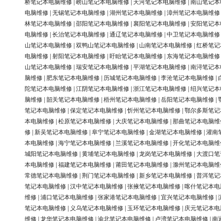
桥笔记本电脑维修
|
崂山笔记本电脑维修
|
天河笔记本电脑维修
|
南山笔记本
电脑维修
|
无锡笔记本电脑维修
|
湖州笔记本电脑维修
|
漳州笔记本电脑维修
林笔记本电脑维修
|
邵阳笔记本电脑维修
|
襄阳笔记本电脑维修
|
安阳笔记本
电脑维修
|
长治笔记本电脑维修
|
通辽笔记本电脑维修
|
中卫笔记本电脑维修
山笔记本电脑维修
|
双鸭山笔记本电脑维修
|
山南笔记本电脑维修
|
红桥笔记
电脑维修
|
射阳笔记本电脑维修
|
盱眙笔记本电脑维修
|
东海笔记本电脑维修
山笔记本电脑维修
|
瑞安笔记本电脑维修
|
平湖笔记本电脑维修
|
南浔笔记本
脑维修
|
肥东笔记本电脑维修
|
历城笔记本电脑维修
|
李沧笔记本电脑维修
|
陀笔记本电脑维修
|
江阴笔记本电脑维修
|
浙江笔记本电脑维修
|
绍兴笔记本
脑维修
|
韶关笔记本电脑维修
|
梧州笔记本电脑维修
|
岳阳笔记本电脑维修
|
笔记本电脑维修
|
保定笔记本电脑维修
|
忻州笔记本电脑维修
|
鄂尔多斯笔记
本电脑维修
|
松原笔记本电脑维修
|
大庆笔记本电脑维修
|
那曲笔记本电脑维
修
|
新吴笔记本电脑维修
|
阜宁笔记本电脑维修
|
金湖笔记本电脑维修
|
灌南
本电脑维修
|
海宁笔记本电脑维修
|
兰溪笔记本电脑维修
|
开化笔记本电脑维
城阳笔记本电脑维修
|
黄埔笔记本电脑维修
|
龙岗笔记本电脑维修
|
大渡口笔
本电脑维修
|
福建笔记本电脑维修
|
莆田笔记本电脑维修
|
滁州笔记本电脑维
常德笔记本电脑维修
|
荆门笔记本电脑维修
|
新乡笔记本电脑维修
|
普洱笔记
笔记本电脑维修
|
汉中笔记本电脑维修
|
张掖笔记本电脑维修
|
喀什笔记本电
维修
|
浦口笔记本电脑维修
|
张家港笔记本电脑维修
|
宜兴笔记本电脑维修
|
笔记本电脑维修
|
义乌笔记本电脑维修
|
玉环笔记本电脑维修
|
庆元笔记本电
维修
|
龙华笔记本电脑维修
|
渝北笔记本电脑维修
|
卢湾笔记本电脑维修
|
南