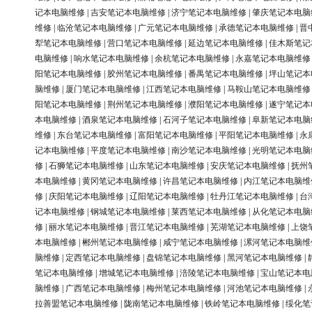
记本电脑维修
|
吉安笔记本电脑维修
|
济宁笔记本电脑维修
|
肇庆笔记本电脑
维修
|
临沧笔记本电脑维修
|
广元笔记本电脑维修
|
承德笔记本电脑维修
|
晋
犁笔记本电脑维修
|
营口笔记本电脑维修
|
延边笔记本电脑维修
|
佳木斯笔记
电脑维修
|
响水笔记本电脑维修
|
余杭笔记本电脑维修
|
永嘉笔记本电脑维修
阳笔记本电脑维修
|
胶州笔记本电脑维修
|
番禺笔记本电脑维修
|
坪山笔记本
脑维修
|
厦门笔记本电脑维修
|
江西笔记本电脑维修
|
马鞍山笔记本电脑维修
阳笔记本电脑维修
|
荆州笔记本电脑维修
|
濮阳笔记本电脑维修
|
遂宁笔记本
本电脑维修
|
酒泉笔记本电脑维修
|
石河子笔记本电脑维修
|
阜新笔记本电脑
维修
|
东台笔记本电脑维修
|
富阳笔记本电脑维修
|
平阳笔记本电脑维修
|
永
记本电脑维修
|
平度笔记本电脑维修
|
南沙笔记本电脑维修
|
光明笔记本电脑
修
|
石狮笔记本电脑维修
|
山东笔记本电脑维修
|
安庆笔记本电脑维修
|
抚州
本电脑维修
|
黄冈笔记本电脑维修
|
许昌笔记本电脑维修
|
内江笔记本电脑维
修
|
庆阳笔记本电脑维修
|
辽阳笔记本电脑维修
|
牡丹江笔记本电脑维修
|
台
记本电脑维修
|
钢城笔记本电脑维修
|
莱西笔记本电脑维修
|
从化笔记本电脑
修
|
丽水笔记本电脑维修
|
晋江笔记本电脑维修
|
芜湖笔记本电脑维修
|
上饶
本电脑维修
|
郴州笔记本电脑维修
|
咸宁笔记本电脑维修
|
漯河笔记本电脑维
脑维修
|
定西笔记本电脑维修
|
盘锦笔记本电脑维修
|
黑河笔记本电脑维修
|
笔记本电脑维修
|
增城笔记本电脑维修
|
涪陵笔记本电脑维修
|
宝山笔记本电
脑维修
|
广西笔记本电脑维修
|
梅州笔记本电脑维修
|
河池笔记本电脑维修
|
拉善盟笔记本电脑维修
|
陇南笔记本电脑维修
|
铁岭笔记本电脑维修
|
绥化笔