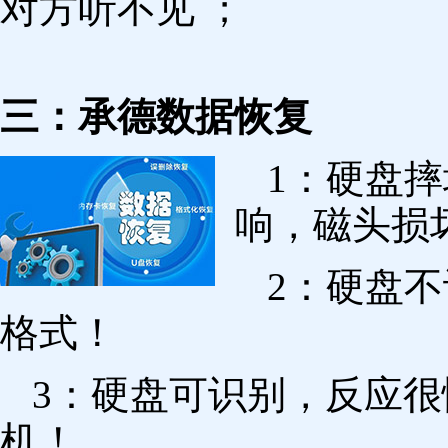
对方听不见 ；
三：承德数据恢复
1：硬盘
响，磁头损
2：硬盘
格式！
3：硬盘可识别，反应
机！