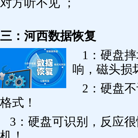
对方听不见 ；
三：河西数据恢复
1：硬盘
响，磁头损
2：硬盘
格式！
3：硬盘可识别，反应
机！