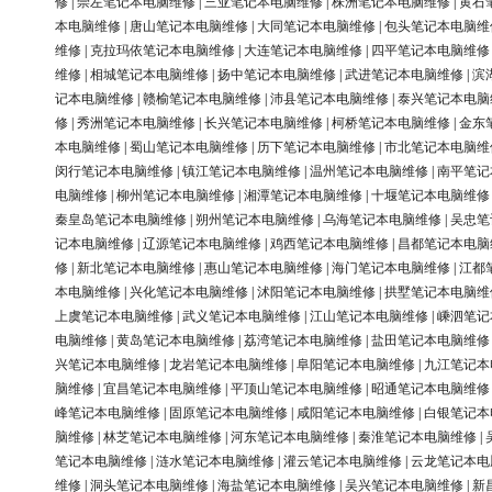
修
|
崇左笔记本电脑维修
|
三亚笔记本电脑维修
|
株洲笔记本电脑维修
|
黄石
本电脑维修
|
唐山笔记本电脑维修
|
大同笔记本电脑维修
|
包头笔记本电脑维
维修
|
克拉玛依笔记本电脑维修
|
大连笔记本电脑维修
|
四平笔记本电脑维修
维修
|
相城笔记本电脑维修
|
扬中笔记本电脑维修
|
武进笔记本电脑维修
|
滨
记本电脑维修
|
赣榆笔记本电脑维修
|
沛县笔记本电脑维修
|
泰兴笔记本电脑
修
|
秀洲笔记本电脑维修
|
长兴笔记本电脑维修
|
柯桥笔记本电脑维修
|
金东
本电脑维修
|
蜀山笔记本电脑维修
|
历下笔记本电脑维修
|
市北笔记本电脑维
闵行笔记本电脑维修
|
镇江笔记本电脑维修
|
温州笔记本电脑维修
|
南平笔记
电脑维修
|
柳州笔记本电脑维修
|
湘潭笔记本电脑维修
|
十堰笔记本电脑维修
秦皇岛笔记本电脑维修
|
朔州笔记本电脑维修
|
乌海笔记本电脑维修
|
吴忠笔
记本电脑维修
|
辽源笔记本电脑维修
|
鸡西笔记本电脑维修
|
昌都笔记本电脑
修
|
新北笔记本电脑维修
|
惠山笔记本电脑维修
|
海门笔记本电脑维修
|
江都
本电脑维修
|
兴化笔记本电脑维修
|
沭阳笔记本电脑维修
|
拱墅笔记本电脑维
上虞笔记本电脑维修
|
武义笔记本电脑维修
|
江山笔记本电脑维修
|
嵊泗笔记
电脑维修
|
黄岛笔记本电脑维修
|
荔湾笔记本电脑维修
|
盐田笔记本电脑维修
兴笔记本电脑维修
|
龙岩笔记本电脑维修
|
阜阳笔记本电脑维修
|
九江笔记本
脑维修
|
宜昌笔记本电脑维修
|
平顶山笔记本电脑维修
|
昭通笔记本电脑维修
峰笔记本电脑维修
|
固原笔记本电脑维修
|
咸阳笔记本电脑维修
|
白银笔记本
脑维修
|
林芝笔记本电脑维修
|
河东笔记本电脑维修
|
秦淮笔记本电脑维修
|
笔记本电脑维修
|
涟水笔记本电脑维修
|
灌云笔记本电脑维修
|
云龙笔记本电
维修
|
洞头笔记本电脑维修
|
海盐笔记本电脑维修
|
吴兴笔记本电脑维修
|
新