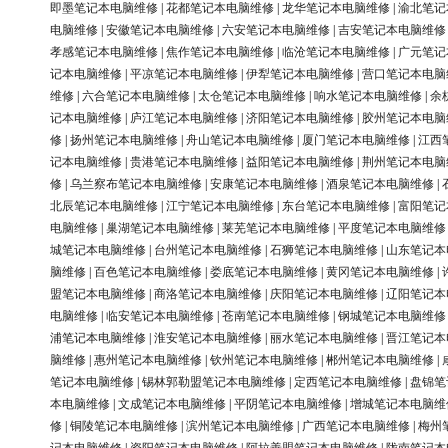
即墨笔记本电脑维修
|
花都笔记本电脑维修
|
龙华笔记本电脑维修
|
渝北笔记
电脑维修
|
安徽笔记本电脑维修
|
六安笔记本电脑维修
|
吉安笔记本电脑维修
孝感笔记本电脑维修
|
焦作笔记本电脑维修
|
临沧笔记本电脑维修
|
广元笔记
记本电脑维修
|
平凉笔记本电脑维修
|
伊犁笔记本电脑维修
|
营口笔记本电脑
维修
|
六合笔记本电脑维修
|
太仓笔记本电脑维修
|
响水笔记本电脑维修
|
余
记本电脑维修
|
庐江笔记本电脑维修
|
济阳笔记本电脑维修
|
胶州笔记本电脑
修
|
扬州笔记本电脑维修
|
舟山笔记本电脑维修
|
厦门笔记本电脑维修
|
江西
记本电脑维修
|
贵港笔记本电脑维修
|
益阳笔记本电脑维修
|
荆州笔记本电脑
修
|
乌兰察布笔记本电脑维修
|
安康笔记本电脑维修
|
酒泉笔记本电脑维修
|
北辰笔记本电脑维修
|
江宁笔记本电脑维修
|
东台笔记本电脑维修
|
富阳笔记
电脑维修
|
巢湖笔记本电脑维修
|
莱芜笔记本电脑维修
|
平度笔记本电脑维修
城笔记本电脑维修
|
台州笔记本电脑维修
|
石狮笔记本电脑维修
|
山东笔记本
脑维修
|
百色笔记本电脑维修
|
娄底笔记本电脑维修
|
黄冈笔记本电脑维修
|
盟笔记本电脑维修
|
商洛笔记本电脑维修
|
庆阳笔记本电脑维修
|
辽阳笔记本
电脑维修
|
临安笔记本电脑维修
|
苍南笔记本电脑维修
|
钢城笔记本电脑维修
浦笔记本电脑维修
|
淮安笔记本电脑维修
|
丽水笔记本电脑维修
|
晋江笔记本
脑维修
|
惠州笔记本电脑维修
|
钦州笔记本电脑维修
|
郴州笔记本电脑维修
|
笔记本电脑维修
|
锡林郭勒盟笔记本电脑维修
|
定西笔记本电脑维修
|
盘锦笔
本电脑维修
|
文成笔记本电脑维修
|
平阴笔记本电脑维修
|
增城笔记本电脑维
修
|
铜陵笔记本电脑维修
|
滨州笔记本电脑维修
|
广西笔记本电脑维修
|
梅州