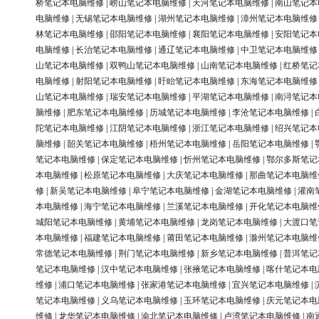
桥笔记本电脑维修
|
崂山笔记本电脑维修
|
天河笔记本电脑维修
|
南山笔记本
电脑维修
|
无锡笔记本电脑维修
|
湖州笔记本电脑维修
|
漳州笔记本电脑维修
林笔记本电脑维修
|
邵阳笔记本电脑维修
|
襄阳笔记本电脑维修
|
安阳笔记本
电脑维修
|
长治笔记本电脑维修
|
通辽笔记本电脑维修
|
中卫笔记本电脑维修
山笔记本电脑维修
|
双鸭山笔记本电脑维修
|
山南笔记本电脑维修
|
红桥笔记
电脑维修
|
射阳笔记本电脑维修
|
盱眙笔记本电脑维修
|
东海笔记本电脑维修
山笔记本电脑维修
|
瑞安笔记本电脑维修
|
平湖笔记本电脑维修
|
南浔笔记本
脑维修
|
肥东笔记本电脑维修
|
历城笔记本电脑维修
|
李沧笔记本电脑维修
|
陀笔记本电脑维修
|
江阴笔记本电脑维修
|
浙江笔记本电脑维修
|
绍兴笔记本
脑维修
|
韶关笔记本电脑维修
|
梧州笔记本电脑维修
|
岳阳笔记本电脑维修
|
笔记本电脑维修
|
保定笔记本电脑维修
|
忻州笔记本电脑维修
|
鄂尔多斯笔记
本电脑维修
|
松原笔记本电脑维修
|
大庆笔记本电脑维修
|
那曲笔记本电脑维
修
|
新吴笔记本电脑维修
|
阜宁笔记本电脑维修
|
金湖笔记本电脑维修
|
灌南
本电脑维修
|
海宁笔记本电脑维修
|
兰溪笔记本电脑维修
|
开化笔记本电脑维
城阳笔记本电脑维修
|
黄埔笔记本电脑维修
|
龙岗笔记本电脑维修
|
大渡口笔
本电脑维修
|
福建笔记本电脑维修
|
莆田笔记本电脑维修
|
滁州笔记本电脑维
常德笔记本电脑维修
|
荆门笔记本电脑维修
|
新乡笔记本电脑维修
|
普洱笔记
笔记本电脑维修
|
汉中笔记本电脑维修
|
张掖笔记本电脑维修
|
喀什笔记本电
维修
|
浦口笔记本电脑维修
|
张家港笔记本电脑维修
|
宜兴笔记本电脑维修
|
笔记本电脑维修
|
义乌笔记本电脑维修
|
玉环笔记本电脑维修
|
庆元笔记本电
维修
|
龙华笔记本电脑维修
|
渝北笔记本电脑维修
|
卢湾笔记本电脑维修
|
南