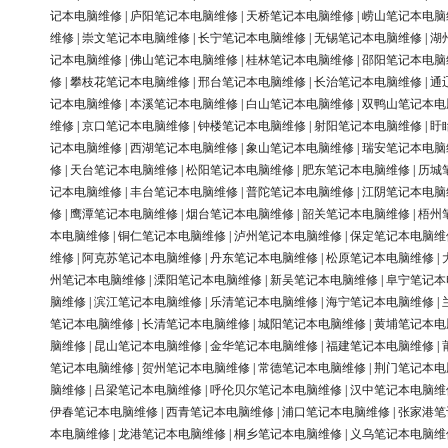
记本电脑维修
|
庐阳笔记本电脑维修
|
天桥笔记本电脑维修
|
崂山笔记本电脑
维修
|
崇文笔记本电脑维修
|
长宁笔记本电脑维修
|
无锡笔记本电脑维修
|
湖
记本电脑维修
|
佛山笔记本电脑维修
|
桂林笔记本电脑维修
|
邵阳笔记本电脑
修
|
攀枝花笔记本电脑维修
|
邢台笔记本电脑维修
|
长治笔记本电脑维修
|
通
记本电脑维修
|
本溪笔记本电脑维修
|
白山笔记本电脑维修
|
双鸭山笔记本电
维修
|
京口笔记本电脑维修
|
钟楼笔记本电脑维修
|
射阳笔记本电脑维修
|
盱
记本电脑维修
|
西湖笔记本电脑维修
|
象山笔记本电脑维修
|
瑞安笔记本电脑
修
|
天台笔记本电脑维修
|
松阳笔记本电脑维修
|
肥东笔记本电脑维修
|
历城
记本电脑维修
|
丰台笔记本电脑维修
|
普陀笔记本电脑维修
|
江阴笔记本电脑
修
|
鹰潭笔记本电脑维修
|
烟台笔记本电脑维修
|
韶关笔记本电脑维修
|
梧州
本电脑维修
|
铜仁笔记本电脑维修
|
泸州笔记本电脑维修
|
保定笔记本电脑维
维修
|
阿克苏笔记本电脑维修
|
丹东笔记本电脑维修
|
松原笔记本电脑维修
|
州笔记本电脑维修
|
溧阳笔记本电脑维修
|
新吴笔记本电脑维修
|
阜宁笔记本
脑维修
|
滨江笔记本电脑维修
|
乐清笔记本电脑维修
|
海宁笔记本电脑维修
|
笔记本电脑维修
|
长清笔记本电脑维修
|
城阳笔记本电脑维修
|
黄埔笔记本电
脑维修
|
昆山笔记本电脑维修
|
金华笔记本电脑维修
|
福建笔记本电脑维修
|
笔记本电脑维修
|
贺州笔记本电脑维修
|
常德笔记本电脑维修
|
荆门笔记本电
脑维修
|
吕梁笔记本电脑维修
|
呼伦贝尔笔记本电脑维修
|
汉中笔记本电脑维
伊春笔记本电脑维修
|
西青笔记本电脑维修
|
浦口笔记本电脑维修
|
张家港笔
本电脑维修
|
龙港笔记本电脑维修
|
桐乡笔记本电脑维修
|
义乌笔记本电脑维