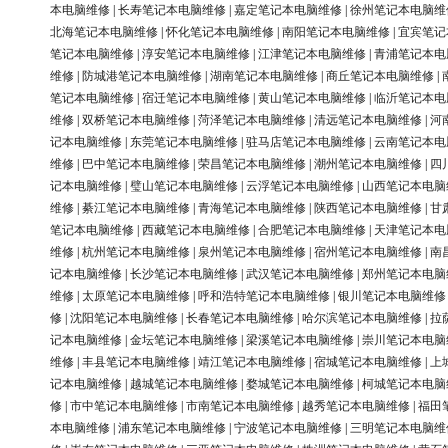
本电脑维修
|
长寿笔记本电脑维修
|
嘉定笔记本电脑维修
|
徐州笔记本电脑维
北海笔记本电脑维修
|
怀化笔记本电脑维修
|
南阳笔记本电脑维修
|
宜宾笔记
笔记本电脑维修
|
淳安笔记本电脑维修
|
江津笔记本电脑维修
|
青浦笔记本电
维修
|
防城港笔记本电脑维修
|
湖南笔记本电脑维修
|
商丘笔记本电脑维修
|
笔记本电脑维修
|
宿迁笔记本电脑维修
|
黄山笔记本电脑维修
|
临沂笔记本电
维修
|
双桥笔记本电脑维修
|
菏泽笔记本电脑维修
|
清远笔记本电脑维修
|
河
记本电脑维修
|
东莞笔记本电脑维修
|
驻马店笔记本电脑维修
|
云南笔记本电
维修
|
巴中笔记本电脑维修
|
荣昌笔记本电脑维修
|
潮州笔记本电脑维修
|
四
记本电脑维修
|
璧山笔记本电脑维修
|
云浮笔记本电脑维修
|
山西笔记本电脑
维修
|
綦江笔记本电脑维修
|
青海笔记本电脑维修
|
陕西笔记本电脑维修
|
甘
笔记本电脑维修
|
西藏笔记本电脑维修
|
合肥笔记本电脑维修
|
天津笔记本电
维修
|
杭州笔记本电脑维修
|
泉州笔记本电脑维修
|
宿州笔记本电脑维修
|
南
记本电脑维修
|
长沙笔记本电脑维修
|
武汉笔记本电脑维修
|
郑州笔记本电脑
维修
|
太原笔记本电脑维修
|
呼和浩特笔记本电脑维修
|
银川笔记本电脑维修
修
|
沈阳笔记本电脑维修
|
长春笔记本电脑维修
|
哈尔滨笔记本电脑维修
|
拉
记本电脑维修
|
金坛笔记本电脑维修
|
梁溪笔记本电脑维修
|
崇川笔记本电脑
维修
|
丰县笔记本电脑维修
|
靖江笔记本电脑维修
|
宿城笔记本电脑维修
|
上
记本电脑维修
|
越城笔记本电脑维修
|
婺城笔记本电脑维修
|
柯城笔记本电脑
修
|
市中笔记本电脑维修
|
市南笔记本电脑维修
|
越秀笔记本电脑维修
|
福田
本电脑维修
|
浦东笔记本电脑维修
|
宁波笔记本电脑维修
|
三明笔记本电脑维