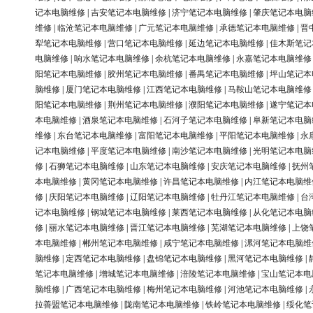
记本电脑维修
|
吉安笔记本电脑维修
|
济宁笔记本电脑维修
|
肇庆笔记本电脑
维修
|
临沧笔记本电脑维修
|
广元笔记本电脑维修
|
承德笔记本电脑维修
|
晋
犁笔记本电脑维修
|
营口笔记本电脑维修
|
延边笔记本电脑维修
|
佳木斯笔记
电脑维修
|
响水笔记本电脑维修
|
余杭笔记本电脑维修
|
永嘉笔记本电脑维修
阳笔记本电脑维修
|
胶州笔记本电脑维修
|
番禺笔记本电脑维修
|
坪山笔记本
脑维修
|
厦门笔记本电脑维修
|
江西笔记本电脑维修
|
马鞍山笔记本电脑维修
阳笔记本电脑维修
|
荆州笔记本电脑维修
|
濮阳笔记本电脑维修
|
遂宁笔记本
本电脑维修
|
酒泉笔记本电脑维修
|
石河子笔记本电脑维修
|
阜新笔记本电脑
维修
|
东台笔记本电脑维修
|
富阳笔记本电脑维修
|
平阳笔记本电脑维修
|
永
记本电脑维修
|
平度笔记本电脑维修
|
南沙笔记本电脑维修
|
光明笔记本电脑
修
|
石狮笔记本电脑维修
|
山东笔记本电脑维修
|
安庆笔记本电脑维修
|
抚州
本电脑维修
|
黄冈笔记本电脑维修
|
许昌笔记本电脑维修
|
内江笔记本电脑维
修
|
庆阳笔记本电脑维修
|
辽阳笔记本电脑维修
|
牡丹江笔记本电脑维修
|
台
记本电脑维修
|
钢城笔记本电脑维修
|
莱西笔记本电脑维修
|
从化笔记本电脑
修
|
丽水笔记本电脑维修
|
晋江笔记本电脑维修
|
芜湖笔记本电脑维修
|
上饶
本电脑维修
|
郴州笔记本电脑维修
|
咸宁笔记本电脑维修
|
漯河笔记本电脑维
脑维修
|
定西笔记本电脑维修
|
盘锦笔记本电脑维修
|
黑河笔记本电脑维修
|
笔记本电脑维修
|
增城笔记本电脑维修
|
涪陵笔记本电脑维修
|
宝山笔记本电
脑维修
|
广西笔记本电脑维修
|
梅州笔记本电脑维修
|
河池笔记本电脑维修
|
拉善盟笔记本电脑维修
|
陇南笔记本电脑维修
|
铁岭笔记本电脑维修
|
绥化笔