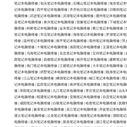
笔记本电脑维修
|
包头笔记本电脑维修
|
石嘴山笔记本电脑维修
|
海东笔记本
记本电脑维修
|
四平笔记本电脑维修
|
齐齐哈尔笔记本电脑维修
|
日喀则笔记
电脑维修
|
武进笔记本电脑维修
|
滨湖笔记本电脑维修
|
通州笔记本电脑维修
县笔记本电脑维修
|
泰兴笔记本电脑维修
|
宿豫笔记本电脑维修
|
下城笔记本
脑维修
|
柯桥笔记本电脑维修
|
金东笔记本电脑维修
|
衢江笔记本电脑维修
|
笔记本电脑维修
|
市北笔记本电脑维修
|
海珠笔记本电脑维修
|
罗湖笔记本电
维修
|
温州笔记本电脑维修
|
南平笔记本电脑维修
|
亳州笔记本电脑维修
|
萍
记本电脑维修
|
十堰笔记本电脑维修
|
洛阳笔记本电脑维修
|
玉溪笔记本电脑
脑维修
|
乌海笔记本电脑维修
|
吴忠笔记本电脑维修
|
宝鸡笔记本电脑维修
|
西笔记本电脑维修
|
昌都笔记本电脑维修
|
南开笔记本电脑维修
|
建邺笔记本
脑维修
|
海门笔记本电脑维修
|
江都笔记本电脑维修
|
大丰笔记本电脑维修
|
笔记本电脑维修
|
拱墅笔记本电脑维修
|
奉化笔记本电脑维修
|
瓯海笔记本电
维修
|
江山笔记本电脑维修
|
嵊泗笔记本电脑维修
|
椒江笔记本电脑维修
|
缙
记本电脑维修
|
盐田笔记本电脑维修
|
南岸笔记本电脑维修
|
海定笔记本电脑
修
|
阜阳笔记本电脑维修
|
九江笔记本电脑维修
|
枣庄笔记本电脑维修
|
汕头
记本电脑维修
|
昭通笔记本电脑维修
|
安顺笔记本电脑维修
|
自贡笔记本电脑
修
|
咸阳笔记本电脑维修
|
白银笔记本电脑维修
|
哈密笔记本电脑维修
|
抚顺
本电脑维修
|
秦淮笔记本电脑维修
|
吴江笔记本电脑维修
|
丹徒笔记本电脑维
灌云笔记本电脑维修
|
云龙笔记本电脑维修
|
海陵笔记本电脑维修
|
泗阳笔记
电脑维修
|
吴兴笔记本电脑维修
|
新昌笔记本电脑维修
|
浦江笔记本电脑维修