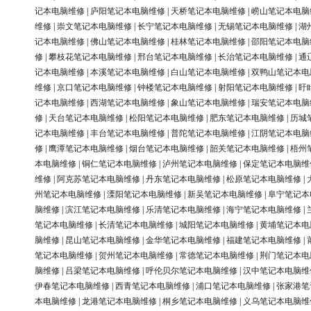
记本电脑维修
|
庐阳笔记本电脑维修
|
天桥笔记本电脑维修
|
崂山笔记本电脑
维修
|
崇文笔记本电脑维修
|
长宁笔记本电脑维修
|
无锡笔记本电脑维修
|
湖
记本电脑维修
|
佛山笔记本电脑维修
|
桂林笔记本电脑维修
|
邵阳笔记本电脑
修
|
攀枝花笔记本电脑维修
|
邢台笔记本电脑维修
|
长治笔记本电脑维修
|
通
记本电脑维修
|
本溪笔记本电脑维修
|
白山笔记本电脑维修
|
双鸭山笔记本电
维修
|
京口笔记本电脑维修
|
钟楼笔记本电脑维修
|
射阳笔记本电脑维修
|
盱
记本电脑维修
|
西湖笔记本电脑维修
|
象山笔记本电脑维修
|
瑞安笔记本电脑
修
|
天台笔记本电脑维修
|
松阳笔记本电脑维修
|
肥东笔记本电脑维修
|
历城
记本电脑维修
|
丰台笔记本电脑维修
|
普陀笔记本电脑维修
|
江阴笔记本电脑
修
|
鹰潭笔记本电脑维修
|
烟台笔记本电脑维修
|
韶关笔记本电脑维修
|
梧州
本电脑维修
|
铜仁笔记本电脑维修
|
泸州笔记本电脑维修
|
保定笔记本电脑维
维修
|
阿克苏笔记本电脑维修
|
丹东笔记本电脑维修
|
松原笔记本电脑维修
|
州笔记本电脑维修
|
溧阳笔记本电脑维修
|
新吴笔记本电脑维修
|
阜宁笔记本
脑维修
|
滨江笔记本电脑维修
|
乐清笔记本电脑维修
|
海宁笔记本电脑维修
|
笔记本电脑维修
|
长清笔记本电脑维修
|
城阳笔记本电脑维修
|
黄埔笔记本电
脑维修
|
昆山笔记本电脑维修
|
金华笔记本电脑维修
|
福建笔记本电脑维修
|
笔记本电脑维修
|
贺州笔记本电脑维修
|
常德笔记本电脑维修
|
荆门笔记本电
脑维修
|
吕梁笔记本电脑维修
|
呼伦贝尔笔记本电脑维修
|
汉中笔记本电脑维
伊春笔记本电脑维修
|
西青笔记本电脑维修
|
浦口笔记本电脑维修
|
张家港笔
本电脑维修
|
龙港笔记本电脑维修
|
桐乡笔记本电脑维修
|
义乌笔记本电脑维