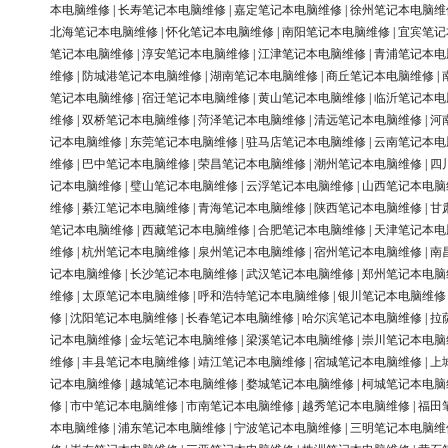
本电脑维修
|
长寿笔记本电脑维修
|
嘉定笔记本电脑维修
|
徐州笔记本电脑维
北海笔记本电脑维修
|
怀化笔记本电脑维修
|
南阳笔记本电脑维修
|
宜宾笔记
笔记本电脑维修
|
淳安笔记本电脑维修
|
江津笔记本电脑维修
|
青浦笔记本电
维修
|
防城港笔记本电脑维修
|
湖南笔记本电脑维修
|
商丘笔记本电脑维修
|
笔记本电脑维修
|
宿迁笔记本电脑维修
|
黄山笔记本电脑维修
|
临沂笔记本电
维修
|
双桥笔记本电脑维修
|
菏泽笔记本电脑维修
|
清远笔记本电脑维修
|
河
记本电脑维修
|
东莞笔记本电脑维修
|
驻马店笔记本电脑维修
|
云南笔记本电
维修
|
巴中笔记本电脑维修
|
荣昌笔记本电脑维修
|
潮州笔记本电脑维修
|
四
记本电脑维修
|
璧山笔记本电脑维修
|
云浮笔记本电脑维修
|
山西笔记本电脑
维修
|
綦江笔记本电脑维修
|
青海笔记本电脑维修
|
陕西笔记本电脑维修
|
甘
笔记本电脑维修
|
西藏笔记本电脑维修
|
合肥笔记本电脑维修
|
天津笔记本电
维修
|
杭州笔记本电脑维修
|
泉州笔记本电脑维修
|
宿州笔记本电脑维修
|
南
记本电脑维修
|
长沙笔记本电脑维修
|
武汉笔记本电脑维修
|
郑州笔记本电脑
维修
|
太原笔记本电脑维修
|
呼和浩特笔记本电脑维修
|
银川笔记本电脑维修
修
|
沈阳笔记本电脑维修
|
长春笔记本电脑维修
|
哈尔滨笔记本电脑维修
|
拉
记本电脑维修
|
金坛笔记本电脑维修
|
梁溪笔记本电脑维修
|
崇川笔记本电脑
维修
|
丰县笔记本电脑维修
|
靖江笔记本电脑维修
|
宿城笔记本电脑维修
|
上
记本电脑维修
|
越城笔记本电脑维修
|
婺城笔记本电脑维修
|
柯城笔记本电脑
修
|
市中笔记本电脑维修
|
市南笔记本电脑维修
|
越秀笔记本电脑维修
|
福田
本电脑维修
|
浦东笔记本电脑维修
|
宁波笔记本电脑维修
|
三明笔记本电脑维