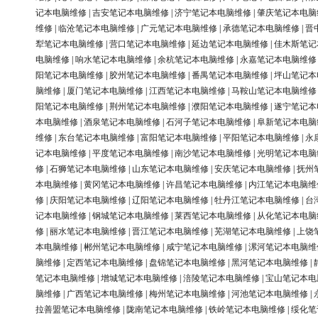
记本电脑维修
|
吉安笔记本电脑维修
|
济宁笔记本电脑维修
|
肇庆笔记本电脑
维修
|
临沧笔记本电脑维修
|
广元笔记本电脑维修
|
承德笔记本电脑维修
|
晋
犁笔记本电脑维修
|
营口笔记本电脑维修
|
延边笔记本电脑维修
|
佳木斯笔记
电脑维修
|
响水笔记本电脑维修
|
余杭笔记本电脑维修
|
永嘉笔记本电脑维修
阳笔记本电脑维修
|
胶州笔记本电脑维修
|
番禺笔记本电脑维修
|
坪山笔记本
脑维修
|
厦门笔记本电脑维修
|
江西笔记本电脑维修
|
马鞍山笔记本电脑维修
阳笔记本电脑维修
|
荆州笔记本电脑维修
|
濮阳笔记本电脑维修
|
遂宁笔记本
本电脑维修
|
酒泉笔记本电脑维修
|
石河子笔记本电脑维修
|
阜新笔记本电脑
维修
|
东台笔记本电脑维修
|
富阳笔记本电脑维修
|
平阳笔记本电脑维修
|
永
记本电脑维修
|
平度笔记本电脑维修
|
南沙笔记本电脑维修
|
光明笔记本电脑
修
|
石狮笔记本电脑维修
|
山东笔记本电脑维修
|
安庆笔记本电脑维修
|
抚州
本电脑维修
|
黄冈笔记本电脑维修
|
许昌笔记本电脑维修
|
内江笔记本电脑维
修
|
庆阳笔记本电脑维修
|
辽阳笔记本电脑维修
|
牡丹江笔记本电脑维修
|
台
记本电脑维修
|
钢城笔记本电脑维修
|
莱西笔记本电脑维修
|
从化笔记本电脑
修
|
丽水笔记本电脑维修
|
晋江笔记本电脑维修
|
芜湖笔记本电脑维修
|
上饶
本电脑维修
|
郴州笔记本电脑维修
|
咸宁笔记本电脑维修
|
漯河笔记本电脑维
脑维修
|
定西笔记本电脑维修
|
盘锦笔记本电脑维修
|
黑河笔记本电脑维修
|
笔记本电脑维修
|
增城笔记本电脑维修
|
涪陵笔记本电脑维修
|
宝山笔记本电
脑维修
|
广西笔记本电脑维修
|
梅州笔记本电脑维修
|
河池笔记本电脑维修
|
拉善盟笔记本电脑维修
|
陇南笔记本电脑维修
|
铁岭笔记本电脑维修
|
绥化笔