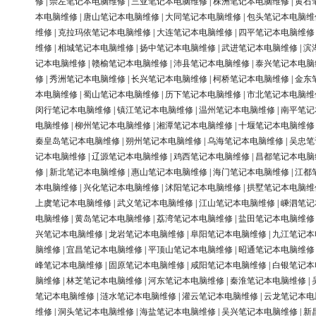
修
|
崇左笔记本电脑维修
|
三亚笔记本电脑维修
|
株洲笔记本电脑维修
|
黄石
本电脑维修
|
唐山笔记本电脑维修
|
大同笔记本电脑维修
|
包头笔记本电脑维
维修
|
克拉玛依笔记本电脑维修
|
大连笔记本电脑维修
|
四平笔记本电脑维修
维修
|
相城笔记本电脑维修
|
扬中笔记本电脑维修
|
武进笔记本电脑维修
|
滨
记本电脑维修
|
赣榆笔记本电脑维修
|
沛县笔记本电脑维修
|
泰兴笔记本电脑
修
|
秀洲笔记本电脑维修
|
长兴笔记本电脑维修
|
柯桥笔记本电脑维修
|
金东
本电脑维修
|
蜀山笔记本电脑维修
|
历下笔记本电脑维修
|
市北笔记本电脑维
闵行笔记本电脑维修
|
镇江笔记本电脑维修
|
温州笔记本电脑维修
|
南平笔记
电脑维修
|
柳州笔记本电脑维修
|
湘潭笔记本电脑维修
|
十堰笔记本电脑维修
秦皇岛笔记本电脑维修
|
朔州笔记本电脑维修
|
乌海笔记本电脑维修
|
吴忠笔
记本电脑维修
|
辽源笔记本电脑维修
|
鸡西笔记本电脑维修
|
昌都笔记本电脑
修
|
新北笔记本电脑维修
|
惠山笔记本电脑维修
|
海门笔记本电脑维修
|
江都
本电脑维修
|
兴化笔记本电脑维修
|
沭阳笔记本电脑维修
|
拱墅笔记本电脑维
上虞笔记本电脑维修
|
武义笔记本电脑维修
|
江山笔记本电脑维修
|
嵊泗笔记
电脑维修
|
黄岛笔记本电脑维修
|
荔湾笔记本电脑维修
|
盐田笔记本电脑维修
兴笔记本电脑维修
|
龙岩笔记本电脑维修
|
阜阳笔记本电脑维修
|
九江笔记本
脑维修
|
宜昌笔记本电脑维修
|
平顶山笔记本电脑维修
|
昭通笔记本电脑维修
峰笔记本电脑维修
|
固原笔记本电脑维修
|
咸阳笔记本电脑维修
|
白银笔记本
脑维修
|
林芝笔记本电脑维修
|
河东笔记本电脑维修
|
秦淮笔记本电脑维修
|
笔记本电脑维修
|
涟水笔记本电脑维修
|
灌云笔记本电脑维修
|
云龙笔记本电
维修
|
洞头笔记本电脑维修
|
海盐笔记本电脑维修
|
吴兴笔记本电脑维修
|
新