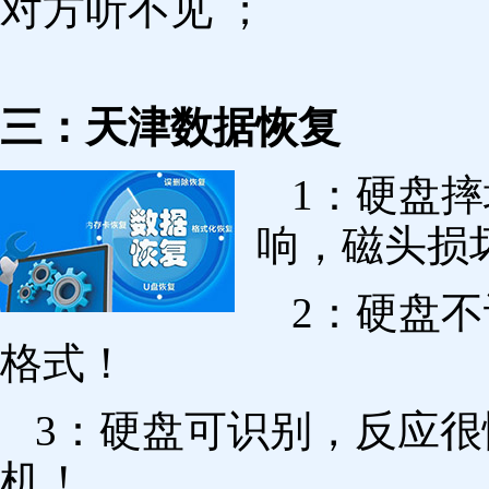
对方听不见 ；
三：天津数据恢复
1：硬盘
响，磁头损
2：硬盘
格式！
3：硬盘可识别，反应
机！