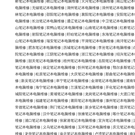
桥笔记本电脑维修
|
崂山笔记本电脑维修
|
天河笔记本电脑维修
|
南山笔记本
电脑维修
|
无锡笔记本电脑维修
|
湖州笔记本电脑维修
|
漳州笔记本电脑维修
林笔记本电脑维修
|
邵阳笔记本电脑维修
|
襄阳笔记本电脑维修
|
安阳笔记本
电脑维修
|
长治笔记本电脑维修
|
通辽笔记本电脑维修
|
中卫笔记本电脑维修
山笔记本电脑维修
|
双鸭山笔记本电脑维修
|
山南笔记本电脑维修
|
红桥笔记
电脑维修
|
射阳笔记本电脑维修
|
盱眙笔记本电脑维修
|
东海笔记本电脑维修
山笔记本电脑维修
|
瑞安笔记本电脑维修
|
平湖笔记本电脑维修
|
南浔笔记本
脑维修
|
肥东笔记本电脑维修
|
历城笔记本电脑维修
|
李沧笔记本电脑维修
|
陀笔记本电脑维修
|
江阴笔记本电脑维修
|
浙江笔记本电脑维修
|
绍兴笔记本
脑维修
|
韶关笔记本电脑维修
|
梧州笔记本电脑维修
|
岳阳笔记本电脑维修
|
笔记本电脑维修
|
保定笔记本电脑维修
|
忻州笔记本电脑维修
|
鄂尔多斯笔记
本电脑维修
|
松原笔记本电脑维修
|
大庆笔记本电脑维修
|
那曲笔记本电脑维
修
|
新吴笔记本电脑维修
|
阜宁笔记本电脑维修
|
金湖笔记本电脑维修
|
灌南
本电脑维修
|
海宁笔记本电脑维修
|
兰溪笔记本电脑维修
|
开化笔记本电脑维
城阳笔记本电脑维修
|
黄埔笔记本电脑维修
|
龙岗笔记本电脑维修
|
大渡口笔
本电脑维修
|
福建笔记本电脑维修
|
莆田笔记本电脑维修
|
滁州笔记本电脑维
常德笔记本电脑维修
|
荆门笔记本电脑维修
|
新乡笔记本电脑维修
|
普洱笔记
笔记本电脑维修
|
汉中笔记本电脑维修
|
张掖笔记本电脑维修
|
喀什笔记本电
维修
|
浦口笔记本电脑维修
|
张家港笔记本电脑维修
|
宜兴笔记本电脑维修
|
笔记本电脑维修
|
义乌笔记本电脑维修
|
玉环笔记本电脑维修
|
庆元笔记本电
维修
|
龙华笔记本电脑维修
|
渝北笔记本电脑维修
|
卢湾笔记本电脑维修
|
南