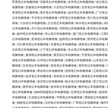
即墨笔记本电脑维修
|
花都笔记本电脑维修
|
龙华笔记本电脑维修
|
渝北笔记
电脑维修
|
安徽笔记本电脑维修
|
六安笔记本电脑维修
|
吉安笔记本电脑维修
孝感笔记本电脑维修
|
焦作笔记本电脑维修
|
临沧笔记本电脑维修
|
广元笔记
记本电脑维修
|
平凉笔记本电脑维修
|
伊犁笔记本电脑维修
|
营口笔记本电脑
维修
|
六合笔记本电脑维修
|
太仓笔记本电脑维修
|
响水笔记本电脑维修
|
余
记本电脑维修
|
庐江笔记本电脑维修
|
济阳笔记本电脑维修
|
胶州笔记本电脑
修
|
扬州笔记本电脑维修
|
舟山笔记本电脑维修
|
厦门笔记本电脑维修
|
江西
记本电脑维修
|
贵港笔记本电脑维修
|
益阳笔记本电脑维修
|
荆州笔记本电脑
修
|
乌兰察布笔记本电脑维修
|
安康笔记本电脑维修
|
酒泉笔记本电脑维修
|
北辰笔记本电脑维修
|
江宁笔记本电脑维修
|
东台笔记本电脑维修
|
富阳笔记
电脑维修
|
巢湖笔记本电脑维修
|
莱芜笔记本电脑维修
|
平度笔记本电脑维修
城笔记本电脑维修
|
台州笔记本电脑维修
|
石狮笔记本电脑维修
|
山东笔记本
脑维修
|
百色笔记本电脑维修
|
娄底笔记本电脑维修
|
黄冈笔记本电脑维修
|
盟笔记本电脑维修
|
商洛笔记本电脑维修
|
庆阳笔记本电脑维修
|
辽阳笔记本
电脑维修
|
临安笔记本电脑维修
|
苍南笔记本电脑维修
|
钢城笔记本电脑维修
浦笔记本电脑维修
|
淮安笔记本电脑维修
|
丽水笔记本电脑维修
|
晋江笔记本
脑维修
|
惠州笔记本电脑维修
|
钦州笔记本电脑维修
|
郴州笔记本电脑维修
|
笔记本电脑维修
|
锡林郭勒盟笔记本电脑维修
|
定西笔记本电脑维修
|
盘锦笔
本电脑维修
|
文成笔记本电脑维修
|
平阴笔记本电脑维修
|
增城笔记本电脑维
修
|
铜陵笔记本电脑维修
|
滨州笔记本电脑维修
|
广西笔记本电脑维修
|
梅州