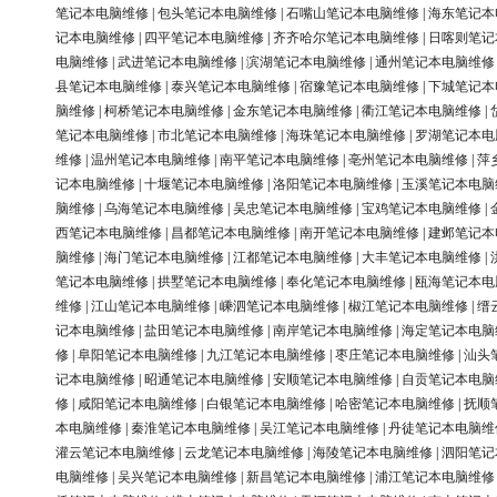
笔记本电脑维修
|
包头笔记本电脑维修
|
石嘴山笔记本电脑维修
|
海东笔记本
记本电脑维修
|
四平笔记本电脑维修
|
齐齐哈尔笔记本电脑维修
|
日喀则笔记
电脑维修
|
武进笔记本电脑维修
|
滨湖笔记本电脑维修
|
通州笔记本电脑维修
县笔记本电脑维修
|
泰兴笔记本电脑维修
|
宿豫笔记本电脑维修
|
下城笔记本
脑维修
|
柯桥笔记本电脑维修
|
金东笔记本电脑维修
|
衢江笔记本电脑维修
|
笔记本电脑维修
|
市北笔记本电脑维修
|
海珠笔记本电脑维修
|
罗湖笔记本电
维修
|
温州笔记本电脑维修
|
南平笔记本电脑维修
|
亳州笔记本电脑维修
|
萍
记本电脑维修
|
十堰笔记本电脑维修
|
洛阳笔记本电脑维修
|
玉溪笔记本电脑
脑维修
|
乌海笔记本电脑维修
|
吴忠笔记本电脑维修
|
宝鸡笔记本电脑维修
|
西笔记本电脑维修
|
昌都笔记本电脑维修
|
南开笔记本电脑维修
|
建邺笔记本
脑维修
|
海门笔记本电脑维修
|
江都笔记本电脑维修
|
大丰笔记本电脑维修
|
笔记本电脑维修
|
拱墅笔记本电脑维修
|
奉化笔记本电脑维修
|
瓯海笔记本电
维修
|
江山笔记本电脑维修
|
嵊泗笔记本电脑维修
|
椒江笔记本电脑维修
|
缙
记本电脑维修
|
盐田笔记本电脑维修
|
南岸笔记本电脑维修
|
海定笔记本电脑
修
|
阜阳笔记本电脑维修
|
九江笔记本电脑维修
|
枣庄笔记本电脑维修
|
汕头
记本电脑维修
|
昭通笔记本电脑维修
|
安顺笔记本电脑维修
|
自贡笔记本电脑
修
|
咸阳笔记本电脑维修
|
白银笔记本电脑维修
|
哈密笔记本电脑维修
|
抚顺
本电脑维修
|
秦淮笔记本电脑维修
|
吴江笔记本电脑维修
|
丹徒笔记本电脑维
灌云笔记本电脑维修
|
云龙笔记本电脑维修
|
海陵笔记本电脑维修
|
泗阳笔记
电脑维修
|
吴兴笔记本电脑维修
|
新昌笔记本电脑维修
|
浦江笔记本电脑维修