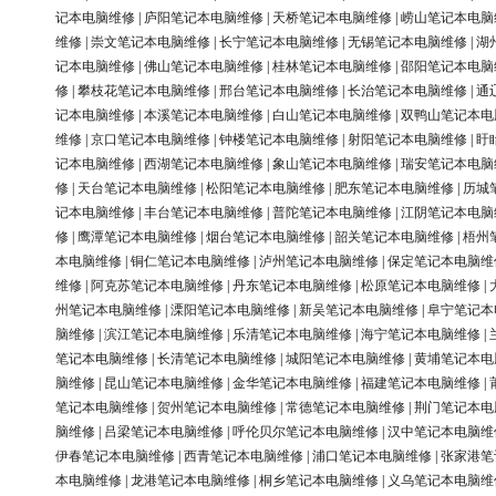
记本电脑维修
|
庐阳笔记本电脑维修
|
天桥笔记本电脑维修
|
崂山笔记本电脑
维修
|
崇文笔记本电脑维修
|
长宁笔记本电脑维修
|
无锡笔记本电脑维修
|
湖
记本电脑维修
|
佛山笔记本电脑维修
|
桂林笔记本电脑维修
|
邵阳笔记本电脑
修
|
攀枝花笔记本电脑维修
|
邢台笔记本电脑维修
|
长治笔记本电脑维修
|
通
记本电脑维修
|
本溪笔记本电脑维修
|
白山笔记本电脑维修
|
双鸭山笔记本电
维修
|
京口笔记本电脑维修
|
钟楼笔记本电脑维修
|
射阳笔记本电脑维修
|
盱
记本电脑维修
|
西湖笔记本电脑维修
|
象山笔记本电脑维修
|
瑞安笔记本电脑
修
|
天台笔记本电脑维修
|
松阳笔记本电脑维修
|
肥东笔记本电脑维修
|
历城
记本电脑维修
|
丰台笔记本电脑维修
|
普陀笔记本电脑维修
|
江阴笔记本电脑
修
|
鹰潭笔记本电脑维修
|
烟台笔记本电脑维修
|
韶关笔记本电脑维修
|
梧州
本电脑维修
|
铜仁笔记本电脑维修
|
泸州笔记本电脑维修
|
保定笔记本电脑维
维修
|
阿克苏笔记本电脑维修
|
丹东笔记本电脑维修
|
松原笔记本电脑维修
|
州笔记本电脑维修
|
溧阳笔记本电脑维修
|
新吴笔记本电脑维修
|
阜宁笔记本
脑维修
|
滨江笔记本电脑维修
|
乐清笔记本电脑维修
|
海宁笔记本电脑维修
|
笔记本电脑维修
|
长清笔记本电脑维修
|
城阳笔记本电脑维修
|
黄埔笔记本电
脑维修
|
昆山笔记本电脑维修
|
金华笔记本电脑维修
|
福建笔记本电脑维修
|
笔记本电脑维修
|
贺州笔记本电脑维修
|
常德笔记本电脑维修
|
荆门笔记本电
脑维修
|
吕梁笔记本电脑维修
|
呼伦贝尔笔记本电脑维修
|
汉中笔记本电脑维
伊春笔记本电脑维修
|
西青笔记本电脑维修
|
浦口笔记本电脑维修
|
张家港笔
本电脑维修
|
龙港笔记本电脑维修
|
桐乡笔记本电脑维修
|
义乌笔记本电脑维