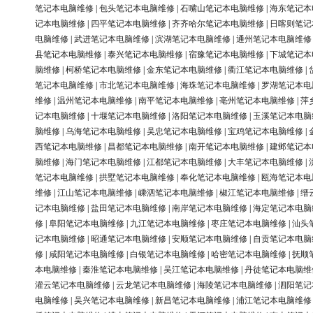
笔记本电脑维修
|
包头笔记本电脑维修
|
石嘴山笔记本电脑维修
|
海东笔记本
记本电脑维修
|
四平笔记本电脑维修
|
齐齐哈尔笔记本电脑维修
|
日喀则笔记
电脑维修
|
武进笔记本电脑维修
|
滨湖笔记本电脑维修
|
通州笔记本电脑维修
县笔记本电脑维修
|
泰兴笔记本电脑维修
|
宿豫笔记本电脑维修
|
下城笔记本
脑维修
|
柯桥笔记本电脑维修
|
金东笔记本电脑维修
|
衢江笔记本电脑维修
|
笔记本电脑维修
|
市北笔记本电脑维修
|
海珠笔记本电脑维修
|
罗湖笔记本电
维修
|
温州笔记本电脑维修
|
南平笔记本电脑维修
|
亳州笔记本电脑维修
|
萍
记本电脑维修
|
十堰笔记本电脑维修
|
洛阳笔记本电脑维修
|
玉溪笔记本电脑
脑维修
|
乌海笔记本电脑维修
|
吴忠笔记本电脑维修
|
宝鸡笔记本电脑维修
|
西笔记本电脑维修
|
昌都笔记本电脑维修
|
南开笔记本电脑维修
|
建邺笔记本
脑维修
|
海门笔记本电脑维修
|
江都笔记本电脑维修
|
大丰笔记本电脑维修
|
笔记本电脑维修
|
拱墅笔记本电脑维修
|
奉化笔记本电脑维修
|
瓯海笔记本电
维修
|
江山笔记本电脑维修
|
嵊泗笔记本电脑维修
|
椒江笔记本电脑维修
|
缙
记本电脑维修
|
盐田笔记本电脑维修
|
南岸笔记本电脑维修
|
海定笔记本电脑
修
|
阜阳笔记本电脑维修
|
九江笔记本电脑维修
|
枣庄笔记本电脑维修
|
汕头
记本电脑维修
|
昭通笔记本电脑维修
|
安顺笔记本电脑维修
|
自贡笔记本电脑
修
|
咸阳笔记本电脑维修
|
白银笔记本电脑维修
|
哈密笔记本电脑维修
|
抚顺
本电脑维修
|
秦淮笔记本电脑维修
|
吴江笔记本电脑维修
|
丹徒笔记本电脑维
灌云笔记本电脑维修
|
云龙笔记本电脑维修
|
海陵笔记本电脑维修
|
泗阳笔记
电脑维修
|
吴兴笔记本电脑维修
|
新昌笔记本电脑维修
|
浦江笔记本电脑维修