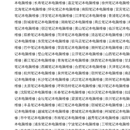
本电脑维修
|
长寿笔记本电脑维修
|
嘉定笔记本电脑维修
|
徐州笔记本电脑维
北海笔记本电脑维修
|
怀化笔记本电脑维修
|
南阳笔记本电脑维修
|
宜宾笔记
笔记本电脑维修
|
淳安笔记本电脑维修
|
江津笔记本电脑维修
|
青浦笔记本电
维修
|
防城港笔记本电脑维修
|
湖南笔记本电脑维修
|
商丘笔记本电脑维修
|
笔记本电脑维修
|
宿迁笔记本电脑维修
|
黄山笔记本电脑维修
|
临沂笔记本电
维修
|
双桥笔记本电脑维修
|
菏泽笔记本电脑维修
|
清远笔记本电脑维修
|
河
记本电脑维修
|
东莞笔记本电脑维修
|
驻马店笔记本电脑维修
|
云南笔记本电
维修
|
巴中笔记本电脑维修
|
荣昌笔记本电脑维修
|
潮州笔记本电脑维修
|
四
记本电脑维修
|
璧山笔记本电脑维修
|
云浮笔记本电脑维修
|
山西笔记本电脑
维修
|
綦江笔记本电脑维修
|
青海笔记本电脑维修
|
陕西笔记本电脑维修
|
甘
笔记本电脑维修
|
西藏笔记本电脑维修
|
合肥笔记本电脑维修
|
天津笔记本电
维修
|
杭州笔记本电脑维修
|
泉州笔记本电脑维修
|
宿州笔记本电脑维修
|
南
记本电脑维修
|
长沙笔记本电脑维修
|
武汉笔记本电脑维修
|
郑州笔记本电脑
维修
|
太原笔记本电脑维修
|
呼和浩特笔记本电脑维修
|
银川笔记本电脑维修
修
|
沈阳笔记本电脑维修
|
长春笔记本电脑维修
|
哈尔滨笔记本电脑维修
|
拉
记本电脑维修
|
金坛笔记本电脑维修
|
梁溪笔记本电脑维修
|
崇川笔记本电脑
维修
|
丰县笔记本电脑维修
|
靖江笔记本电脑维修
|
宿城笔记本电脑维修
|
上
记本电脑维修
|
越城笔记本电脑维修
|
婺城笔记本电脑维修
|
柯城笔记本电脑
修
|
市中笔记本电脑维修
|
市南笔记本电脑维修
|
越秀笔记本电脑维修
|
福田
本电脑维修
|
浦东笔记本电脑维修
|
宁波笔记本电脑维修
|
三明笔记本电脑维