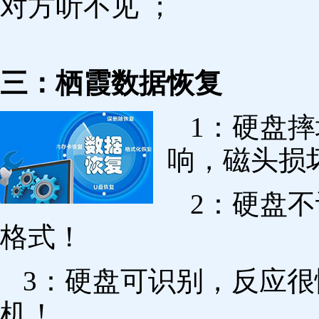
对方听不见 ；
三：栖霞数据恢复
1：硬盘
响，磁头损
2：硬盘
格式！
3：硬盘可识别，反应
机！