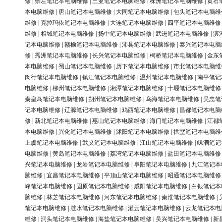
修
|
崇左笔记本电脑维修
|
三亚笔记本电脑维修
|
株洲笔记本电脑维修
|
黄石
本电脑维修
|
唐山笔记本电脑维修
|
大同笔记本电脑维修
|
包头笔记本电脑维
维修
|
克拉玛依笔记本电脑维修
|
大连笔记本电脑维修
|
四平笔记本电脑维修
维修
|
相城笔记本电脑维修
|
扬中笔记本电脑维修
|
武进笔记本电脑维修
|
滨
记本电脑维修
|
赣榆笔记本电脑维修
|
沛县笔记本电脑维修
|
泰兴笔记本电脑
修
|
秀洲笔记本电脑维修
|
长兴笔记本电脑维修
|
柯桥笔记本电脑维修
|
金东
本电脑维修
|
蜀山笔记本电脑维修
|
历下笔记本电脑维修
|
市北笔记本电脑维
闵行笔记本电脑维修
|
镇江笔记本电脑维修
|
温州笔记本电脑维修
|
南平笔记
电脑维修
|
柳州笔记本电脑维修
|
湘潭笔记本电脑维修
|
十堰笔记本电脑维修
秦皇岛笔记本电脑维修
|
朔州笔记本电脑维修
|
乌海笔记本电脑维修
|
吴忠笔
记本电脑维修
|
辽源笔记本电脑维修
|
鸡西笔记本电脑维修
|
昌都笔记本电脑
修
|
新北笔记本电脑维修
|
惠山笔记本电脑维修
|
海门笔记本电脑维修
|
江都
本电脑维修
|
兴化笔记本电脑维修
|
沭阳笔记本电脑维修
|
拱墅笔记本电脑维
上虞笔记本电脑维修
|
武义笔记本电脑维修
|
江山笔记本电脑维修
|
嵊泗笔记
电脑维修
|
黄岛笔记本电脑维修
|
荔湾笔记本电脑维修
|
盐田笔记本电脑维修
兴笔记本电脑维修
|
龙岩笔记本电脑维修
|
阜阳笔记本电脑维修
|
九江笔记本
脑维修
|
宜昌笔记本电脑维修
|
平顶山笔记本电脑维修
|
昭通笔记本电脑维修
峰笔记本电脑维修
|
固原笔记本电脑维修
|
咸阳笔记本电脑维修
|
白银笔记本
脑维修
|
林芝笔记本电脑维修
|
河东笔记本电脑维修
|
秦淮笔记本电脑维修
|
笔记本电脑维修
|
涟水笔记本电脑维修
|
灌云笔记本电脑维修
|
云龙笔记本电
维修
|
洞头笔记本电脑维修
|
海盐笔记本电脑维修
|
吴兴笔记本电脑维修
|
新