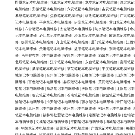
即墨笔记本电脑维修
|
花都笔记本电脑维修
|
龙华笔记本电脑维修
|
渝北笔记
电脑维修
|
安徽笔记本电脑维修
|
六安笔记本电脑维修
|
吉安笔记本电脑维修
孝感笔记本电脑维修
|
焦作笔记本电脑维修
|
临沧笔记本电脑维修
|
广元笔记
记本电脑维修
|
平凉笔记本电脑维修
|
伊犁笔记本电脑维修
|
营口笔记本电脑
维修
|
六合笔记本电脑维修
|
太仓笔记本电脑维修
|
响水笔记本电脑维修
|
余
记本电脑维修
|
庐江笔记本电脑维修
|
济阳笔记本电脑维修
|
胶州笔记本电脑
修
|
扬州笔记本电脑维修
|
舟山笔记本电脑维修
|
厦门笔记本电脑维修
|
江西
记本电脑维修
|
贵港笔记本电脑维修
|
益阳笔记本电脑维修
|
荆州笔记本电脑
修
|
乌兰察布笔记本电脑维修
|
安康笔记本电脑维修
|
酒泉笔记本电脑维修
|
北辰笔记本电脑维修
|
江宁笔记本电脑维修
|
东台笔记本电脑维修
|
富阳笔记
电脑维修
|
巢湖笔记本电脑维修
|
莱芜笔记本电脑维修
|
平度笔记本电脑维修
城笔记本电脑维修
|
台州笔记本电脑维修
|
石狮笔记本电脑维修
|
山东笔记本
脑维修
|
百色笔记本电脑维修
|
娄底笔记本电脑维修
|
黄冈笔记本电脑维修
|
盟笔记本电脑维修
|
商洛笔记本电脑维修
|
庆阳笔记本电脑维修
|
辽阳笔记本
电脑维修
|
临安笔记本电脑维修
|
苍南笔记本电脑维修
|
钢城笔记本电脑维修
浦笔记本电脑维修
|
淮安笔记本电脑维修
|
丽水笔记本电脑维修
|
晋江笔记本
脑维修
|
惠州笔记本电脑维修
|
钦州笔记本电脑维修
|
郴州笔记本电脑维修
|
笔记本电脑维修
|
锡林郭勒盟笔记本电脑维修
|
定西笔记本电脑维修
|
盘锦笔
本电脑维修
|
文成笔记本电脑维修
|
平阴笔记本电脑维修
|
增城笔记本电脑维
修
|
铜陵笔记本电脑维修
|
滨州笔记本电脑维修
|
广西笔记本电脑维修
|
梅州