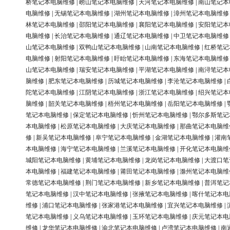
桥笔记本电脑维修
|
崂山笔记本电脑维修
|
天河笔记本电脑维修
|
南山笔记本
电脑维修
|
无锡笔记本电脑维修
|
湖州笔记本电脑维修
|
漳州笔记本电脑维修
林笔记本电脑维修
|
邵阳笔记本电脑维修
|
襄阳笔记本电脑维修
|
安阳笔记本
电脑维修
|
长治笔记本电脑维修
|
通辽笔记本电脑维修
|
中卫笔记本电脑维修
山笔记本电脑维修
|
双鸭山笔记本电脑维修
|
山南笔记本电脑维修
|
红桥笔记
电脑维修
|
射阳笔记本电脑维修
|
盱眙笔记本电脑维修
|
东海笔记本电脑维修
山笔记本电脑维修
|
瑞安笔记本电脑维修
|
平湖笔记本电脑维修
|
南浔笔记本
脑维修
|
肥东笔记本电脑维修
|
历城笔记本电脑维修
|
李沧笔记本电脑维修
|
陀笔记本电脑维修
|
江阴笔记本电脑维修
|
浙江笔记本电脑维修
|
绍兴笔记本
脑维修
|
韶关笔记本电脑维修
|
梧州笔记本电脑维修
|
岳阳笔记本电脑维修
|
笔记本电脑维修
|
保定笔记本电脑维修
|
忻州笔记本电脑维修
|
鄂尔多斯笔记
本电脑维修
|
松原笔记本电脑维修
|
大庆笔记本电脑维修
|
那曲笔记本电脑维
修
|
新吴笔记本电脑维修
|
阜宁笔记本电脑维修
|
金湖笔记本电脑维修
|
灌南
本电脑维修
|
海宁笔记本电脑维修
|
兰溪笔记本电脑维修
|
开化笔记本电脑维
城阳笔记本电脑维修
|
黄埔笔记本电脑维修
|
龙岗笔记本电脑维修
|
大渡口笔
本电脑维修
|
福建笔记本电脑维修
|
莆田笔记本电脑维修
|
滁州笔记本电脑维
常德笔记本电脑维修
|
荆门笔记本电脑维修
|
新乡笔记本电脑维修
|
普洱笔记
笔记本电脑维修
|
汉中笔记本电脑维修
|
张掖笔记本电脑维修
|
喀什笔记本电
维修
|
浦口笔记本电脑维修
|
张家港笔记本电脑维修
|
宜兴笔记本电脑维修
|
笔记本电脑维修
|
义乌笔记本电脑维修
|
玉环笔记本电脑维修
|
庆元笔记本电
维修
|
龙华笔记本电脑维修
|
渝北笔记本电脑维修
|
卢湾笔记本电脑维修
|
南