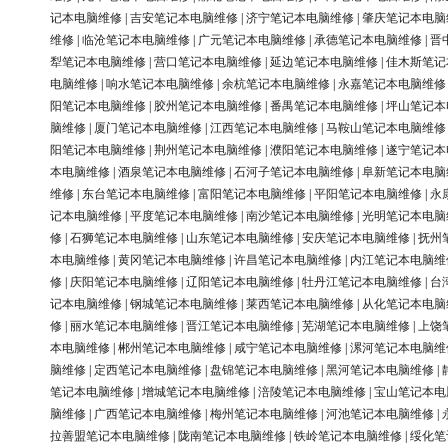
记本电脑维修
|
吉安笔记本电脑维修
|
济宁笔记本电脑维修
|
肇庆笔记本电脑
维修
|
临沧笔记本电脑维修
|
广元笔记本电脑维修
|
承德笔记本电脑维修
|
晋
犁笔记本电脑维修
|
营口笔记本电脑维修
|
延边笔记本电脑维修
|
佳木斯笔记
电脑维修
|
响水笔记本电脑维修
|
余杭笔记本电脑维修
|
永嘉笔记本电脑维修
阳笔记本电脑维修
|
胶州笔记本电脑维修
|
番禺笔记本电脑维修
|
坪山笔记本
脑维修
|
厦门笔记本电脑维修
|
江西笔记本电脑维修
|
马鞍山笔记本电脑维修
阳笔记本电脑维修
|
荆州笔记本电脑维修
|
濮阳笔记本电脑维修
|
遂宁笔记本
本电脑维修
|
酒泉笔记本电脑维修
|
石河子笔记本电脑维修
|
阜新笔记本电脑
维修
|
东台笔记本电脑维修
|
富阳笔记本电脑维修
|
平阳笔记本电脑维修
|
永
记本电脑维修
|
平度笔记本电脑维修
|
南沙笔记本电脑维修
|
光明笔记本电脑
修
|
石狮笔记本电脑维修
|
山东笔记本电脑维修
|
安庆笔记本电脑维修
|
抚州
本电脑维修
|
黄冈笔记本电脑维修
|
许昌笔记本电脑维修
|
内江笔记本电脑维
修
|
庆阳笔记本电脑维修
|
辽阳笔记本电脑维修
|
牡丹江笔记本电脑维修
|
台
记本电脑维修
|
钢城笔记本电脑维修
|
莱西笔记本电脑维修
|
从化笔记本电脑
修
|
丽水笔记本电脑维修
|
晋江笔记本电脑维修
|
芜湖笔记本电脑维修
|
上饶
本电脑维修
|
郴州笔记本电脑维修
|
咸宁笔记本电脑维修
|
漯河笔记本电脑维
脑维修
|
定西笔记本电脑维修
|
盘锦笔记本电脑维修
|
黑河笔记本电脑维修
|
笔记本电脑维修
|
增城笔记本电脑维修
|
涪陵笔记本电脑维修
|
宝山笔记本电
脑维修
|
广西笔记本电脑维修
|
梅州笔记本电脑维修
|
河池笔记本电脑维修
|
拉善盟笔记本电脑维修
|
陇南笔记本电脑维修
|
铁岭笔记本电脑维修
|
绥化笔