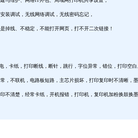
组建与维护、网络IT外包、局域网打印机共享设置；
由器安装调试，无线网络调试，无线密码忘记，
络总是掉线、不稳定，不能打开网页，打不开二次链接！
通电，卡纸，打印断线，断针，跳行，字位异常，错位，打印空白
纸异常，不联机，电路板短路，主芯片损坏，打印复印时不清晰，
印复印不清楚，经常卡纸，开机报错，打印机，复印机加粉换鼓换