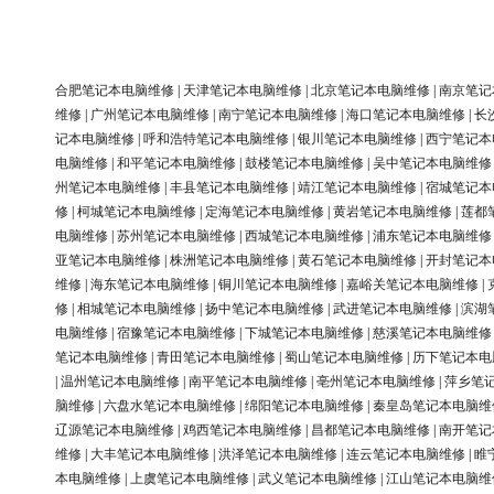
合肥笔记本电脑维修
|
天津笔记本电脑维修
|
北京笔记本电脑维修
|
南京笔记
维修
|
广州笔记本电脑维修
|
南宁笔记本电脑维修
|
海口笔记本电脑维修
|
长
记本电脑维修
|
呼和浩特笔记本电脑维修
|
银川笔记本电脑维修
|
西宁笔记本
电脑维修
|
和平笔记本电脑维修
|
鼓楼笔记本电脑维修
|
吴中笔记本电脑维修
州笔记本电脑维修
|
丰县笔记本电脑维修
|
靖江笔记本电脑维修
|
宿城笔记本
修
|
柯城笔记本电脑维修
|
定海笔记本电脑维修
|
黄岩笔记本电脑维修
|
莲都
电脑维修
|
苏州笔记本电脑维修
|
西城笔记本电脑维修
|
浦东笔记本电脑维修
亚笔记本电脑维修
|
株洲笔记本电脑维修
|
黄石笔记本电脑维修
|
开封笔记本
维修
|
海东笔记本电脑维修
|
铜川笔记本电脑维修
|
嘉峪关笔记本电脑维修
|
修
|
相城笔记本电脑维修
|
扬中笔记本电脑维修
|
武进笔记本电脑维修
|
滨湖
电脑维修
|
宿豫笔记本电脑维修
|
下城笔记本电脑维修
|
慈溪笔记本电脑维修
笔记本电脑维修
|
青田笔记本电脑维修
|
蜀山笔记本电脑维修
|
历下笔记本电
|
温州笔记本电脑维修
|
南平笔记本电脑维修
|
亳州笔记本电脑维修
|
萍乡笔
脑维修
|
六盘水笔记本电脑维修
|
绵阳笔记本电脑维修
|
秦皇岛笔记本电脑维
辽源笔记本电脑维修
|
鸡西笔记本电脑维修
|
昌都笔记本电脑维修
|
南开笔记
维修
|
大丰笔记本电脑维修
|
洪泽笔记本电脑维修
|
连云笔记本电脑维修
|
睢
本电脑维修
|
上虞笔记本电脑维修
|
武义笔记本电脑维修
|
江山笔记本电脑维