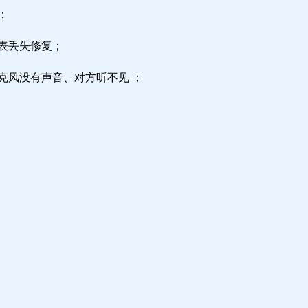
；
区表丢失修复；
克风没有声音、对方听不见 ；