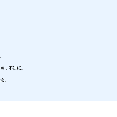
。
墨点，不进纸。
墨盒。