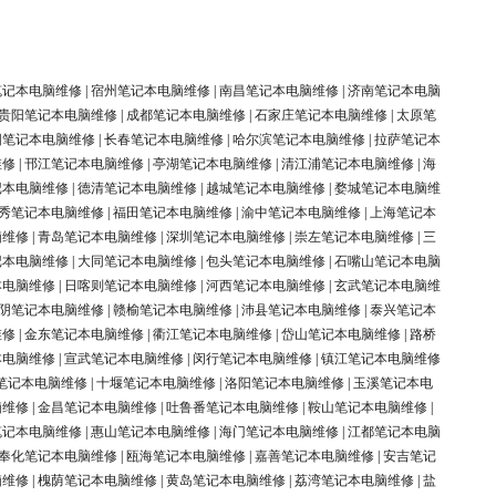
笔记本电脑维修
|
宿州笔记本电脑维修
|
南昌笔记本电脑维修
|
济南笔记本电脑
贵阳笔记本电脑维修
|
成都笔记本电脑维修
|
石家庄笔记本电脑维修
|
太原笔
阳笔记本电脑维修
|
长春笔记本电脑维修
|
哈尔滨笔记本电脑维修
|
拉萨笔记本
维修
|
邗江笔记本电脑维修
|
亭湖笔记本电脑维修
|
清江浦笔记本电脑维修
|
海
记本电脑维修
|
德清笔记本电脑维修
|
越城笔记本电脑维修
|
婺城笔记本电脑维
秀笔记本电脑维修
|
福田笔记本电脑维修
|
渝中笔记本电脑维修
|
上海笔记本
脑维修
|
青岛笔记本电脑维修
|
深圳笔记本电脑维修
|
崇左笔记本电脑维修
|
三
记本电脑维修
|
大同笔记本电脑维修
|
包头笔记本电脑维修
|
石嘴山笔记本电脑
本电脑维修
|
日喀则笔记本电脑维修
|
河西笔记本电脑维修
|
玄武笔记本电脑维
阴笔记本电脑维修
|
赣榆笔记本电脑维修
|
沛县笔记本电脑维修
|
泰兴笔记本
维修
|
金东笔记本电脑维修
|
衢江笔记本电脑维修
|
岱山笔记本电脑维修
|
路桥
本电脑维修
|
宣武笔记本电脑维修
|
闵行笔记本电脑维修
|
镇江笔记本电脑维修
笔记本电脑维修
|
十堰笔记本电脑维修
|
洛阳笔记本电脑维修
|
玉溪笔记本电
脑维修
|
金昌笔记本电脑维修
|
吐鲁番笔记本电脑维修
|
鞍山笔记本电脑维修
|
笔记本电脑维修
|
惠山笔记本电脑维修
|
海门笔记本电脑维修
|
江都笔记本电脑
奉化笔记本电脑维修
|
瓯海笔记本电脑维修
|
嘉善笔记本电脑维修
|
安吉笔记
脑维修
|
槐荫笔记本电脑维修
|
黄岛笔记本电脑维修
|
荔湾笔记本电脑维修
|
盐