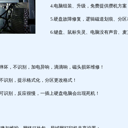
4.电脑组装、升级，免费提供攒机方案
5.硬盘故障修复，逻辑磁道划痕、分
6.键盘、鼠标失灵、电脑没有声音、麦
盘摔坏，不识别，加电异响，滴滴响，磁头损坏维修！
盘不识别，提示格式化，分区更改格式！
盘可识别，反应很慢，一插上硬盘电脑会出现死机！