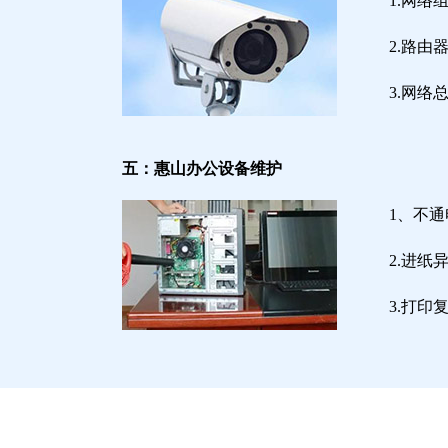
1.网络
2.路
3.网
五：惠山办公设备维护
1、不
2.进
3.打