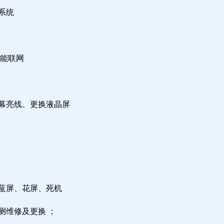
系统
不能联网
屏幕亮线、更换液晶屏
，蓝屏、花屏、死机
测维修及更换 ；